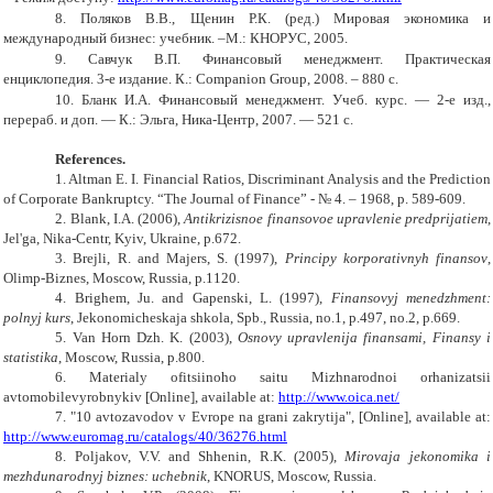
8.
Поляков В.В., Щенин Р.К. (ред.) Мировая экономика и
международный бизнес: учебник. –М.: КНОРУС, 2005.
9.
Савчук В.П. Финансовый менеджмент. Практическая
енциклопедия. 3-е издание. К.: Companion Group, 2008. – 880 с.
10.
Бланк И.А. Финансовый менеджмент. Учеб. курс. — 2-е изд.,
перераб. и доп. — К.: Эльга, Ника-Центр, 2007. — 521 с.
References.
1. Altman E. I. Financial Ratios, Discriminant Analysis and the Prediction
of Corporate Bankruptcy. “The Journal of Finance” - № 4. – 1968, p. 589-609.
2. Blank, I.A. (2006),
Antikrizisnoe finansovoe upravlenie predprijatiem
,
Jel'ga, Nika-Centr, Kyiv, Ukraine, p.672.
3. Brejli, R. and Majers, S. (1997),
Principy korporativnyh finansov
,
Olimp-Biznes, Moscow, Russia, p.1120.
4. Brighem, Ju. and Gapenski, L. (1997),
Finansovyj menedzhment:
polnyj kurs
, Jekonomicheskaja shkola, Spb., Russia, no.1, p.497, no.2, p.669.
5. Van Horn Dzh. K. (2003),
Osnovy upravlenija finansami, Finansy i
statistika
, Moscow, Russia, p.800.
6. Materialy ofitsiinoho saitu Mizhnarodnoi orhanizatsii
avtomobilevyrobnykiv [Online], available at:
http://www.oica.net/
7. "10 avtozavodov v Evrope na grani zakrytija", [Online], available at:
http://www.euromag.ru/catalogs/40/36276.html
8. Poljakov, V.V. and Shhenin, R.K. (2005),
Mirovaja jekonomika i
mezhdunarodnyj biznes: uchebnik
, KNORUS, Moscow, Russia.