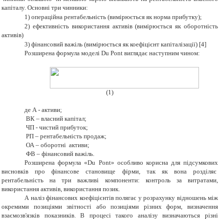
капіталу. Основні три чинники:
1)
операційна рентабельність (вимірюється як норма прибутку);
2)
ефективність використання активів (вимірюється як оборотність
активів)
3)
фінансовий важіль (вимірюється як коефіцієнт капіталізації) [4]
Розширена формула моделі Du Pont виглядає наступним чином:
(1)
де А - активи;
ВК – власний капітал;
ЧП - чистий прибуток;
РП – рентабельність продаж;
ОА – оборотні активи;
ФВ – фінансовий важіль.
Розширена формула «Du Pont» особливо корисна для підсумкових
висновків про фінансове становище фірми, так як вона розділяє
рентабельність на три важливі компоненти: контроль за витратами,
використання активів, використання позик.
А наліз фінансових коефіцієнтів полягає у розрахунку відношень між
окремими позиціями звітності або позиціями різних форм, визначення
взаємозв'язків показників. В процесі такого аналізу визначаються різні