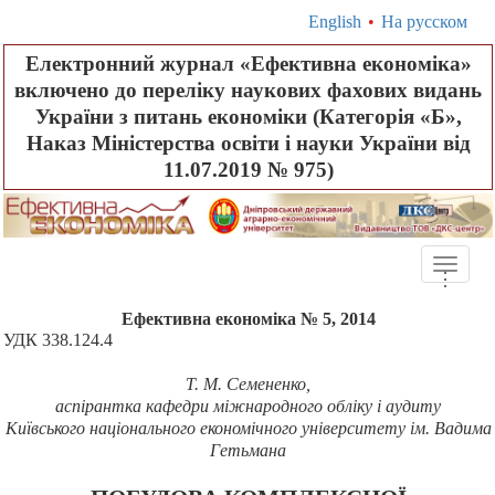
English
•
На русском
Електронний журнал «Ефективна економіка»
включено до переліку наукових фахових видань
України з питань економіки (Категорія «Б»,
Наказ Міністерства освіти і науки України від
11.07.2019 № 975)
Toggle
.
.
.
naviga
Ефективна економіка № 5, 2014
УДК
338.124.4
Т. М. Семененко,
аспірантка кафедри міжнародного обліку і аудиту
Київського національного економічного університету ім. Вадима
Гетьмана