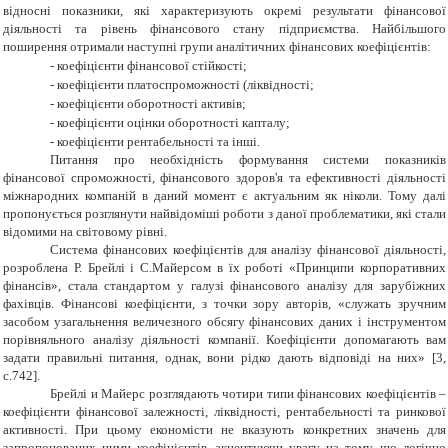
відносні показники, які характеризують окремі результати фінансової
діяльності та рівень фінансового стану підприємства. Найбільшого
поширення отримали наступні групи аналітичних фінансових коефіцієнтів:
-
коефіцієнти фінансової стійкості;
-
коефіцієнти платоспроможності (ліквідності;
-
коефіцієнти оборотності активів;
-
коефіцієнти оцінки оборотності капталу;
-
коефіцієнти рентабельності та інші
.
Питання про необхідність формування системи показників
фінансової спроможності, фінансового здоров'я та ефективності діяльності
міжнародних компаній в даний момент є актуальним як ніколи. Тому далі
пропонується розглянути найвідоміші роботи з даної проблематики, які стали
відомими на світовому рівні.
Система фінансових коефіцієнтів для аналізу фінансової діяльності,
розроблена Р. Брейлі і С.Майерсом в їх роботі «Принципи корпоративних
фінансів», стала стандартом у галузі фінансового аналізу для зарубіжних
фахівців. Фінансові коефіцієнти, з точки зору авторів, «служать зручним
засобом узагальнення величезного обсягу фінансових даних і інструментом
порівняльного аналізу діяльності компанії. Коефіцієнти допомагають вам
задати правильні питання, однак, вони рідко дають відповіді на них» [3,
с.742].
Брейлі и Майерс розглядають чотири типи фінансових коефіцієнтів –
коефіцієнти фінансової залежності, ліквідності, рентабельності та ринкової
активності. При цьому економісти не вказують конкретних значень для
запропонованих ними коефіцієнтів, акцентуючи увагу на тому, що логічно