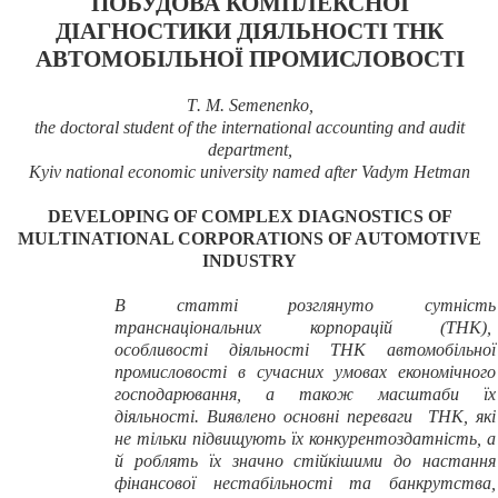
ПОБУДОВА КОМПЛЕКСНОЇ
ДІАГНОСТИКИ ДІЯЛЬНОСТІ ТНК
АВТОМОБІЛЬНОЇ ПРОМИСЛОВОСТІ
T
.
M
.
Semenenko
,
the doctoral student of the international accounting and audit
department,
Kyiv national economic university named after Vadym Hetman
DEVELOPING OF COMPLEX DIAGNOSTICS OF
MULTINATIONAL CORPORATIONS OF AUTOMOTIVE
INDUSTRY
В статті розглянуто сутність
транснаціональних корпорацій (ТНК),
особливості діяльності ТНК автомобільної
промисловості в сучасних умовах економічного
господарювання, а також масштаби їх
діяльності. Виявлено основні переваги ТНК, які
не тільки підвищують їх конкурентоздатність, а
й роблять їх значно стійкішими до настання
фінансової нестабільності та банкрутства,