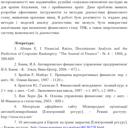
неспроможності має надзвичайно рушійні соціально-економічні наслідки як
для країни базування, так і приймаючих країн. Дана проблема вимагає
розробки ефективних інструментів та методик діагностики фінансового
стану, виявлення кризових явищ. В роботі було розглянуто та згадано ряд
методів і моделей аналізу діагностики, які можуть бути використані
аналітиками при визначенні фінансового стану ТНК
,
а також запропоновано
систему комплексної їх діагностики.
Література:
1.
Altman E. I. Financial Ratios, Discriminant Analysis and the
Prediction of Corporate Bankruptcy. “The Journal of Finance” - № 4. – 1968, p.
589-609.
2.
Бланк, И.А. Антикризисное финансовое управление предприятием/
И.А. Бланк. - К.: Эльга, Ника-Центр, 2006. ~ 672 с.
3.
Брейли Р., Майерс С. Принципы корпоративных финансов: пер. с
англ.- М.: Олимп-Бизнес, 1997. - 1120 с.
4.
Бригхем Ю., Гапенски Л. Финансовый менеджмент: полный курс в
2 т: пер. с англ. - Спб.: Экономическая школа, 1997. - т.1. 497с, т.2. 669 с.
5.
Ван Хорн Дж. К. Основы управления финансами: пер. с англ. -
М:Финансы и статистика, 2003. - 800 с.
6.
Матеріали офіційного сайту Міжнародної організації
автомобілевиробників [Електронний ресурс]. – Режим доступу:
http://www.oica.net/
7.
10 автозаводов в Европе на грани закрытия [Електронний ресурс].
– Режим доступу:
http://www.euromag.ru/catalogs/40/36276.html