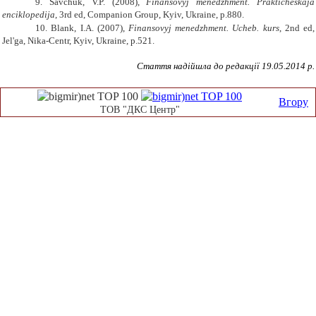
9. Savchuk, V.P. (2008),
Finansovyj menedzhment. Prakticheskaja
enciklopedija
, 3rd ed, Companion Group, Kyiv, Ukraine, p.880.
10. Blank, I.A. (2007),
Finansovyj menedzhment. Ucheb. kurs
,
2nd ed
,
Jel'ga, Nika-Centr, Kyiv, Ukraine, p.521.
Стаття надійшла до редакції 19.05.2014 р.
Вгору
ТОВ "ДКС Центр"