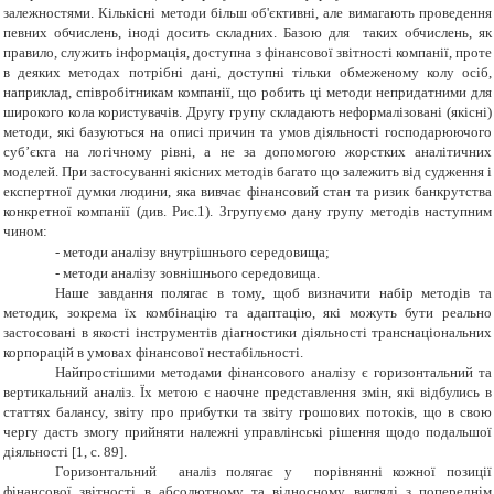
залежностями. Кількісні методи більш об'єктивні, але вимагають проведення
певних обчислень, іноді досить складних. Базою для таких обчислень, як
правило, служить інформація, доступна з фінансової звітності компанії, проте
в деяких методах потрібні дані, доступні тільки обмеженому колу осіб,
наприклад, співробітникам компанії, що робить ці методи непридатними для
широкого кола користувачів. Другу групу складають неформалізовані (якісні)
методи, які базуються на описі причин та умов діяльності господарюючого
суб’єкта на логічному рівні, а не за допомогою жорстких аналітичних
моделей. При застосуванні якісних методів багато що залежить від судження і
експертної думки людини, яка вивчає фінансовий стан та ризик банкрутства
конкретної компанії (див.
Рис.1)
. Згрупуємо дану групу методів наступним
чином:
-
методи аналізу внутрішнього середовища;
-
методи аналізу зовнішнього середовища.
Наше завдання полягає в тому, щоб визначити набір методів та
методик, зокрема їх комбінацію та адаптацію, які можуть бути реально
застосовані в якості інструментів діагностики діяльності транснаціональних
корпорацій в умовах фінансової нестабільності.
Найпростішими методами фінансового аналізу є горизонтальний та
вертикальний аналіз. Їх метою є наочне представлення змін, які відбулись в
статтях балансу, звіту про прибутки та звіту грошових потоків, що в свою
чергу дасть змогу прийняти належні управлінські рішення щодо подальшої
діяльності [1, c. 89].
Горизонтальний аналіз полягає у порівнянні кожної позиції
фінансової звітності в абсолютному та відносному вигляді з попереднім