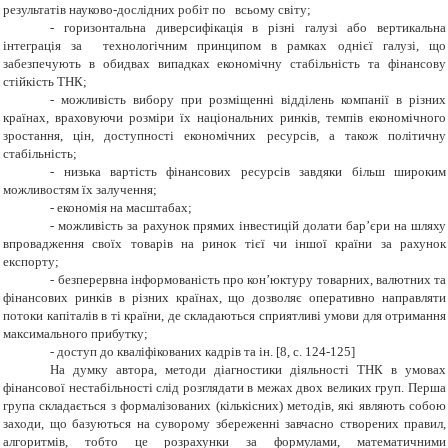
результатів науково-дослідних робіт по всьому світу;
- горизонтальна диверсифікація в різні галузі або вертикальна
інтеграція за технологічним принципом в рамках однієї галузі, що
забезпечують в обидвах випадках економічну стабільність та фінансову
стійкість ТНК;
- можливість вибору при розміщенні відділень компанії в різних
країнах, враховуючи розміри їх національних ринків, темпів економічного
зростання, цін, доступності економічних ресурсів, а також політичну
стабільність;
- низька вартість фінансових ресурсів завдяки більш широким
можливостям їх залучення;
- економія на масштабах;
- можливість за рахунок прямих інвестицій долати бар’єри на шляху
впровадження своїх товарів на ринок тієї чи іншої країни за рахунок
експорту;
- безперервна інформованість про кон’юктуру товарних, валютних та
фінансових ринків в різних країнах, що дозволяє оперативно направляти
потоки капіталів в ті країни, де складаються сприятливі умови для отримання
максимального прибутку;
- доступ до кваліфікованих кадрів та ін. [
8
, с. 124-125]
На думку автора, методи діагностики діяльності ТНК в умовах
фінансової нестабільності слід розглядати в межах двох великих груп. Перша
група складається з формалізованих (кількісних) методів, які являють собою
заходи, що базуються на суворому збереженні завчасно створених правил,
алгоритмів, тобто це розрахунки за формулами, математичними