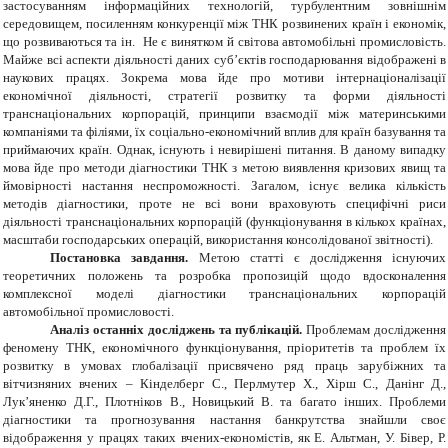
застосуванням інформаційних технологій, турбулентним зовнішнім
середовищем, посиленням конкуренції між ТНК розвинених країн і економік,
що розвиваються та ін. Не є винятком й світова автомобільні промисловість.
Майже всі аспекти діяльності даних суб’єктів господарювання відображені в
наукових працях. Зокрема мова йде про мотиви інтернаціоналізації
економічної діяльності, стратегії розвитку та форми діяльності
транснаціональних корпорацій, принципи взаємодії між материнськими
компаніями та філіями, їх соціально-економічний вплив для країн базування та
приймаючих країн. Однак, існують і невирішені питання. В даному випадку
мова йде про методи діагностики ТНК з метою виявлення кризових явищ та
ймовірності настання неспроможності. Загалом, існує велика кількість
методів діагностики, проте не всі вони враховують специфічні риси
діяльності транснаціональних корпорацій (функціонування в кількох країнах,
масштаби господарських операцій, використання консолідованої звітності).
Постановка завдання.
Метою статті є дослідження існуючих
теоретичних положень та розробка пропозицій щодо вдосконалення
комплексної моделі діагностики транснаціональних корпорацій
автомобільної промисловості.
Аналіз останніх досліджень та публікацій.
Проблемам дослідження
феномену ТНК, економічного функціонування, пріоритетів та проблем їх
розвитку в умовах глобалізації присвячено ряд праць зарубіжних та
вітчизняних вчених – Кінделберг С., Перлмутер Х., Хірш С., Данінг Д.,
Лук’яненко Д.Г., Плотніков В., Новицький В. та багато інших. Проблеми
діагностики та прогнозування настання банкрутства знайшли своє
відображення у працях таких вчених-економістів
,
як Е. Альтман, У. Бівер, Р.