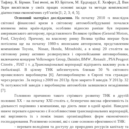
Тафлер, К. Бірман. Такі вчені, як Ю. Брігхем, М. Ердхардт, Е. Хелферт, Д. Ван
Хорн висвітлили у своїх працях основні засади та методи комплексної
діагностики економічних суб’єктів [1; 2; 3; 4; 5].
Основний матеріал дослідження.
На початку 2010 -х внаслідок
світової фінансової кризи в світовому автомобілебудуванні почалася
впевнена зміна країн-лідерів, особливо відносно раніше був першим
американського автопрому, представленого Великою трійкою (General Motors,
Ford, Chrysler). Причому, на власному ринку Велика трійка вперше була
потіснена ще на початку 1980-х японським автопромом, представленим
компаніями Toyota, Nissan, Honda, Mitsubishi, а в кінці 20 століття на
світовому ринку активно розвернулися і європейськими автовиробники,
включаючи концерни Volkswagen Group, Daimler, BMW , Renault , PSA Peugeot
Citroën , FIAT і т. д.Транснаціональні корпорації відіграють важливу роль в
глобалізації. В цілому ТНК забезпечують близько 50 % світового
промислового виробництва [6]. Автовиробництво в Європі теж страждає
через рецесію . За період з 2009 по 2013р. було закрито 8 заводів. У 2013р. 32
% потужностей заводів з виробництва автомобілів залишилися незадіяними
[7].
Головною причиною такого стрімкого розвитку ТНК в другій
половині ХХ – на початку ХХІ століть є, безперечно висока ефективність їх
діяльності порівняно з компаніями, що діють лише в одній країні. Наведені
нижче переваги одночасно є й особливостями транснаціональних корпорацій,
які вирізняють їх з поміж інших організаційних форм економічного
господарювання. Розглянемо основні, які є саме основою ефективності ТНК:
- переваги володіння та доступу до природних ресурсів капіталу та