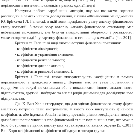
порівнювати значення показників в рамках однієї галузі.
Наступна робота зарубіжних авторів, яку ми вважаємо корисно
розглянути в рамках нашого дослідження, є книга «Фінансовий менеджмент»
Ю. Брігхема і Л. Гапенскі, в якій вони приділяють увагу аналізу фінансового
стану компанії. З точки зору авторів, «аналіз фінансового становища має
небезмежні можливості, але будучи використаний обережно і розважливо,
може створити надійну картину фінансового становища компанії » [4, с.201]
.
Брігхем та Гапенські виділяють наступні фінансові показники:
-
коефіцієнти ліквідності;
-
коефіцієнти управління активами;
-
коефіцієнти рентабельності;
-
коефіцієнти джерел активів;
-
коефіцієнти ринкової активності.
Брігхем і Гапенскі також використовують коефіцієнти в рамках
порівняльного
і трендового аналізу. Перший має на увазі порівняння з
середніми по галузі показниками або з показниками іншого аналогічного
підприємства, другий - побудова та аналіз рядів динаміки для
досліджуваного
підприємства.
Дж. К. Ван Хорн стверджує, що для оцінки фінансового стану фірми
аналітику потрібні певні інструменти, у якості яких виступають фінансові
коефіцієнти, або індекси. Аналіз та інтерпретація різних коефіцієнтів можуть
дати більш повне уявлення про фінансовий стан в порівнянні з тим, яке можна
було б отримати з даних аналізу цих характеристик, взятих окремо [5, с.301].
Ван Хорн всі фінансові коефіцієнти об’єднує в чотири групи: