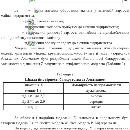
де
–
частка власних оборотних активів у загальній вартості
майна підприємства;
- рентабельність активів;
– відношення валового прибутку до активів
підприємства;
–
відношення ринкової вартості звичайних та привілейованих
акцій до обсягу позикового капіталу
;
– відношення
обсягу
продажу до активів
підприємства.
Модель Альтмана, точніше підсумкове значення п’ятифакторної
моделі, крім назви «індекс кредитоспроможності» має й іншу: «
Z
-рахунок
Альтмана». Альтманом була розроблена шкала ймовірності банкрутства в
залежності від значення
Z
-рахунка за п
’
ятифакторною моделлю (Таблиця 2).
Таблиця 2.
Шкала ймовірності банкрутства за Альтманом
Значення
Z
Ймовірність неспроможності
менше 1,8
дуже висока
від 1,81 до 2,7
висока
від 2,71 до 2,9
середня
від 3,0
низька
За образом і подобою моделей
Е. Альтмана в подальшому були
створені модель Г. Спрінгейта, модель Ф. Ліса, модель Р. Тафлера та ін.
На відміну від вищеназваних моделей підхід У. Бівера - інваріантний,