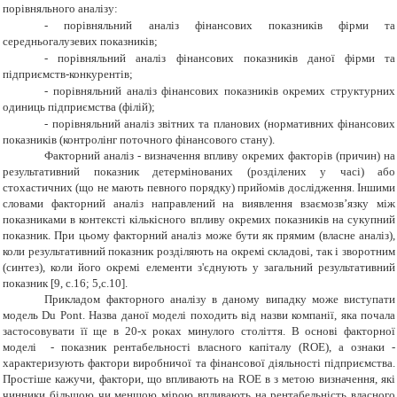
порівняльного аналізу:
-
порівняльний аналіз фінансових показників фірми та
середньогалузевих показників;
-
порівняльний аналіз фінансових показників даної фірми та
підприємств-конкурентів;
-
порівняльний аналіз фінансових показників окремих структурних
одиниць підприємства (філій);
-
порівняльний аналіз звітних та планових (нормативних фінансових
показників (контролінг поточного фінансового стану).
Ф
акторний аналіз - визначення впливу окремих факторів (причин) на
результативний показник детермінованих (розділених у часі) або
стохастичних (що не мають певного порядку) прийомів дослідження. Іншими
словами факторний аналіз направлений на виявлення взаємозв’язку між
показниками в контексті кількісного впливу окремих показників на сукупний
показник
.
При цьому факторний аналіз може бути як прямим (власне аналіз),
коли результативний показник розділяють на окремі складові, так і зворотним
(синтез), коли його окремі елементи з'єднують у загальний результативний
показник [
9
, с.16; 5,c.
10
].
Прикладом факторного аналізу в даному випадку може виступати
модель
Du Pont
.
Назва даної моделі походить від назви компанії, яка почала
застосовувати її ще в 20-х роках минулого століття. В основі факторної
моделі - показник рентабельності власного капіталу (ROE), а ознаки -
характеризують фактори виробничої та фінансової діяльності підприємства.
Простіше кажучи, фактори, що впливають на ROE в з метою визначення, які
чинники більшою чи меншою мірою впливають на рентабельність власного