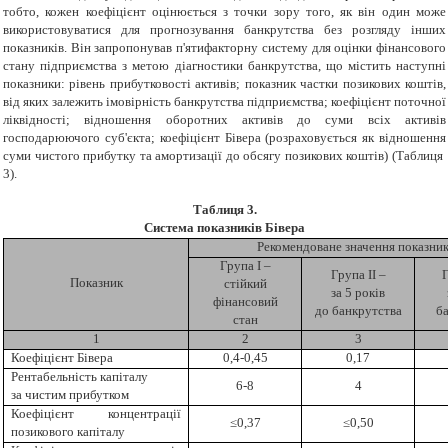
тобто, кожен коефіцієнт оцінюється з точки зору того, як він один може
використовуватися для прогнозування банкрутства без розгляду інших
показників. Він запропонував п'ятифакторну систему для оцінки фінансового
стану підприємства з метою діагностики банкрутства, що містить наступні
показники: рівень прибутковості активів; показник частки позикових коштів,
від яких залежить імовірність банкрутства підприємства; коефіцієнт поточної
ліквідності; відношення оборотних активів до суми всіх активів
господарюючого суб'єкта; коефіцієнт Бівера (розраховується як відношення
суми чистого прибутку та амортизації до обсягу позикових коштів) (Таблиця
3).
Таблиця 3.
Система показників Бівера
Рекомендоване значення показник
Група І –
Група ІІ –
Г
Показник
стійкий
за 5 років
фінансовий
до банкрутства
б
стан
1
2
3
Коефіцієнт Бівера
0,4-0,45
0,17
Рентабельність капіталу
6-8
4
за чистим прибутком
Коефіцієнт концентрації
≤0,37
≤0,50
позикового капіталу