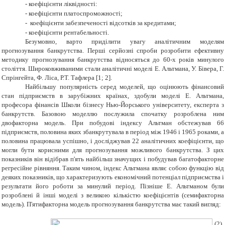
-
коефіцієнти ліквідності
:
-
коефіцієнти платоспроможності
;
-
коефіцієнти забезпеченості відсотків за кредитами
;
-
коефіцієнти рентабельності.
Безумовно, варто приділити увагу аналітичним моделям
прогнозування банкрутства. Перші серйозні спроби розробити ефективну
методику прогнозування банкрутства відносяться до 60-х років минулого
століття. Широковживаними стали аналітичні моделі Е. Альтмана, У. Бівера, Г.
Спрінгейта, Ф. Ліса, Р.Т. Тафлера
[1; 2]
.
Найбільшу популярність серед моделей, що оцінюють фінансовий
стан підприємств в зарубіжних країнах, здобули моделі Е. Альтмана,
професора фінансів Школи бізнесу Нью-Йорського університету, експерта з
банкрутств. Базовою моделлю послужила спочатку розроблена ним
двофакторна модель.
При побудові індексу Альтман обстежував 66
підприємств, половина яких збанкрутувала в період між 1946 і 1965
p
оками
,
а
половина працювала успішно, і досліджував 22 аналітичних коефіцієнти, що
могли бути корисними для прогнозування можливого банкрутства. З цих
показників він відібрав п'ять найбільш значущих і побудував багатофакторне
регресійне рівняння. Таким чином, індекс Альтмана являє собою функцію від
деяких показників, що характеризують економічний потенціал підприємства і
результати його роботи за минулий період.
Пізніше Е. Альтманом були
розроблені й інші моделі з великою кількістю коефіцієнтів (семифакторна
модель). П'ятифакторна модель прогнозування банкрутс
т
ва має такий вигляд
:
(2)