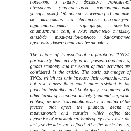
порівняно з іншими формами економічної
діяльності (національними корпоративними
утвореннями). Одночасно, виявлено ряд чинників,
які впливають на фінансове благополуччя
транснаціональних корпорацій, наведені
статистичні дані, в яких визначено динаміку
випадків транснаціонального банкрутства
протягом кількох останніх десятиліть.
The nature of transnational corporations (TNCs),
particularly their activity in the present conditions of
global economy and the extent of their activities are
considered in the article. The basic advantages of
TNCs, which not only increase their competitiveness,
but also makes them much more resistant to the
financial instability and bankruptcy, compared with
other forms of economic activity (national corporate
entities) are detected. Simultaneously, a number of the
factors that affect the financial health of
multinationals and statistics which define the
dynamics of transnational bankruptcy cases over the
last few decades are defined.
Also the basic tools of
financial management, applied by modern