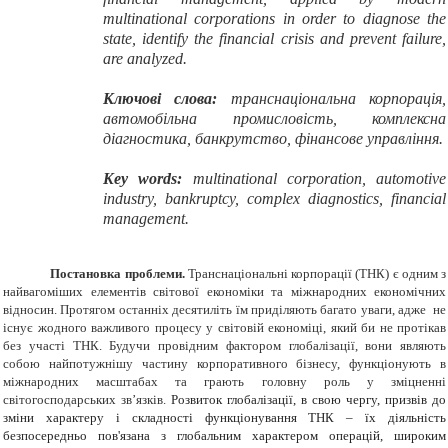
multinational corporations in order to diagnose the
state, identify the financial crisis and prevent failure,
are analyzed.
Ключові слова:
транснаціональна корпорація,
автомобільна промисловість, комплексна
діагностика, банкрутство, фінансове управління.
Key words
:
multinational
corporation, automotive
industry, bankruptcy, complex diagnostics, financial
management.
Постановка проблеми.
Транснаціональні корпорації (ТНК) є одним з
найвагоміших елементів світової економіки та міжнародних економічних
відносин. Протягом останніх десятиліть їм приділяють багато уваги, адже не
існує жодного важливого процесу у світовій економіці, який би не протікав
без участі ТНК. Будучи провідним фактором глобалізації, вони являють
собою найпотужнішу частину корпоративного бізнесу, функціонують в
міжнародних масштабах та грають головну роль у зміцненні
світогосподарських зв’язків.
Розвиток глобалізації, в свою чергу, призвів до
зміни характеру і складності функціонування ТНК – їх діяльність
безпосередньо пов'язана з глобальним характером операцій, широким