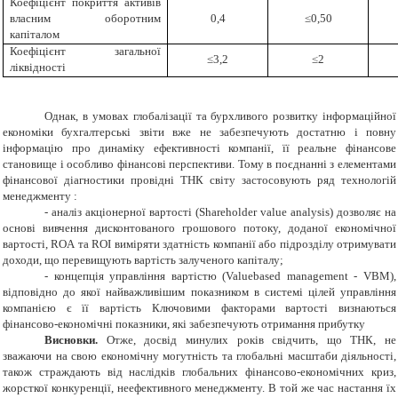
Коефіцієнт покриття активів
власним оборотним
0,4
≤0,50
капіталом
Коефіцієнт загальної
≤3,2
≤2
ліквідності
Однак, в умовах глобалізації та бурхливого розвитку інформаційної
економіки бухгалтерські звіти вже не забезпечують достатню і повну
інформацію про динаміку ефективності компанії, її реальне фінансове
становище і особливо фінансові перспективи.
Тому в поєднанні з елементами
фінансової діагностики провідні ТНК світу застосовують ряд технологій
менеджменту :
- аналіз акціонерної вартості (
Shareholder value analysis
) дозволяє на
основі вивчення дисконтованого грошового потоку, доданої економічної
вартості,
ROA
та
ROI
виміряти здатність компанії або підрозділу отримувати
доходи, що перевищують вартість залученого капіталу;
- концепція управління вартістю (
Valuebased management
-
VBM
),
відповідно до якої найважливішим показником в системі цілей управління
компанією є її вартість Ключовими факторами вартості визнаються
фінансово-економічні показники, які забезпечують отримання прибутку
Висновки.
Отже, досвід минулих років свідчить, що ТНК, не
зважаючи на свою економічну могутність та глобальні масштаби діяльності,
також страждають від наслідків глобальних фінансово-економічних криз,
жорсткої конкуренції, неефективного менеджменту. В той же час настання їх