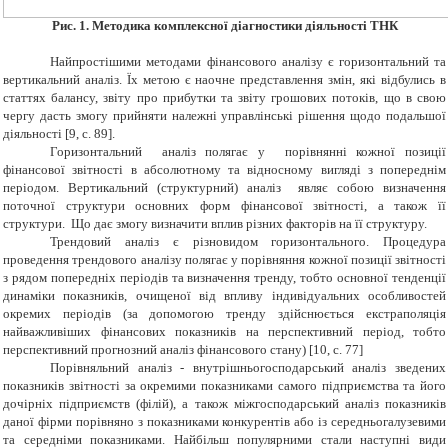
Рис.
1. Методика комплексної діагностики діяльності ТНК
Найпростішими методами фінансового аналізу є горизонтальний та
вертикальний аналіз. Їх метою є наочне представлення змін, які відбулись в
статтях балансу, звіту про прибутки та звіту грошових потоків, що в свою
чергу дасть змогу прийняти належні управлінські рішення щодо подальшої
діяльності [9,
c
. 89].
Горизонтальний аналіз полягає у порівнянні кожної позиції
фінансової звітності в абсолютному та відносному вигляді з попереднім
періодом.
В
ертикальний (структурний) аналіз
являє собою
визначення
поточної структури основних форм фінансової звітності, а також її
структури. Що дає змогу визначити вплив різних факторів на її структуру.
Трендовий аналіз є різновидом горизонтального. Процедура
проведення трендового аналізу полягає у порівняння кожної позиції звітності
з рядом попередніх періодів та визначення тренду, тобто основної тенденції
динаміки показників, очищеної від впливу індивідуальних особливостей
окремих періодів (за допомогою тренду здійснюється екстраполяція
найважливіших фінансових показників на перспективний період, тобто
перспективний прогнозний аналіз фінансового стану) [10, с. 77]
Порівняльний аналіз - внутрішньогосподарський аналіз зведених
показників звітності за окремими показниками самого підприємства та його
дочірніх підприємств (філій), а також міжгосподарський аналіз показників
даної фірми порівняно з показниками конкурентів або із середньогалузевими
та середніми показниками. Найбільш популярними стали наступні види