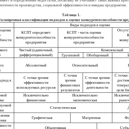
 имеет и определенные недостатки, поскольку не учитывает таких важных кри
ологичности производства, социальной эффективности и имиджа предприятия.
Таблица 1.
Расширенная классификация подходов к оценке конкурентоспособности пре
Виды подходов к оценке
 оценке
Отсутс
КСПТ определяет
КСПТ - часть оценки
я
К
конкурентоспособность
конкурентоспособности
обности
конку
предприятия
предприятия
мого
Чистый (одиночный,
Комплексный
я
дифференциальный)
Групповой
Обобщенный
ого
Абсолютный
Относительный
я
С точки
С точки 
С точки зрения
С точки зрения
одход к
зрения
достиж
эффективности
эффективности
финансовых
генера
используемых ресурсов
деятельности
результатов
цели би
емой
Исключительно
Исключительно
Исключи
ки
финансовая
экономическая
рыноч
зуемой
Статистическая
нки
вления
Графическая
Матричная
Фо
енки
вности
Объективная
Субъ