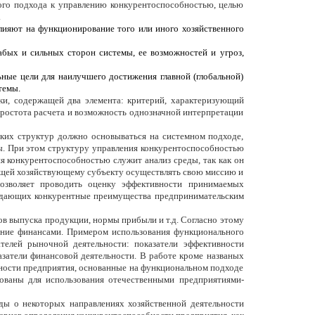
ого подхода к управлению конкурентоспособностью, целью
.
ияют на функционирование того или иного хозяйственного
абых и сильных сторон системы, ее возможностей и угроз,
ные цели для наилучшего достижения главной (глобальной)
темы.
и, содержащей два элемента: критерий, характеризующий
простота расчета и возможность однозначной интерпретации
ких структур должно основываться на системном подходе,
ы. При этом структуру управления конкурентоспособностью
 конкурентоспособностью служит анализ среды, так как он
ляющей хозяйствующему субъекту осуществлять свою миссию и
позволяет проводить оценку эффективности принимаемых
оздающих конкурентные преимущества предпринимательским
в выпуска продукции, нормы прибыли и т.д. Согласно этому
ение финансами. Примером использования функционального
телей рыночной деятельности: показатели эффективности
азатели финансовой деятельности. В работе кроме названых
ности предприятия, основанные на функциональном подходе
ваны для использования отечественными предприятиями-
ды о некоторых направлениях хозяйственной деятельности