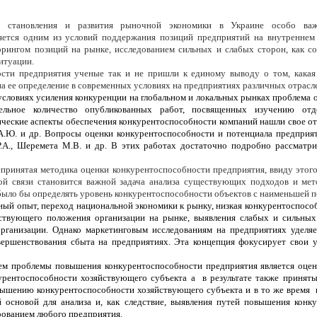
становления и развития рыночной экономики в Украине особо важн
ляется одним из условий поддержания позиций предприятий на внутреннем
ингом позиций на рынке, исследованием сильных и слабых сторон, как соб
итуации.
сти предприятия ученые так и не пришли к единому выводу о том, какая 
 ее определение в современных условиях на предприятиях различных отрасле
условиях усиления конкуренции на глобальном и локальных рынках проблема
ельное количество опубликованных работ, посвященных изучению от
еские аспекты обеспечения конкурентоспособности компаний нашли свое отраж
А.Ю. и др. Вопросы оценки конкурентоспособности и потенциала предприят
 Р.А., Шеремета М.В. и др. В этих работах достаточно подробно рассматр
принятая методика оценки конкурентоспособности предприятия, ввиду этог
ой связи становится важной задача анализа существующих подходов и мет
ыло бы определять уровень конкурентоспособности объектов с наименьшей п
й опыт, переход национальной экономики к рынку, низкая конкурентоспосо
ствующего положения организации на рынке, выявления слабых и сильных
организации. Однако маркетинговым исследованиям на предприятиях уделя
ершенствования сбыта на предприятиях. Эта концепция фокусирует свои у
м проблемы повышения конкурентоспособности предприятия является оценка
урентоспособности хозяйствующего субъекта а в результате также приняты
овышению конкурентоспособности хозяйствующего субъекта и в то же время
й основой для анализа и, как следствие, выявления путей повышения конк
рованием любого предприятия.