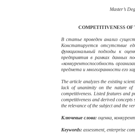
Master’s Deg
COMPETITIVENESS OF 
В статье проведен анализ сущест
Констатируется отсутствие еди
функциональный подходы к оцен
предприятия в рамках данных по
«конкурентоспособность организа
предмета и многогранности его ха
The article analyzes the existing scien
lack of unanimity on the nature of 
competitiveness. Listed features and p
competitiveness and derived concepts su
the relevance of the subject and the vers
Ключевые слова:
оценка, конкурен
Keywords
:
ass
es
sm
en
t,
en
t
erp
rise co