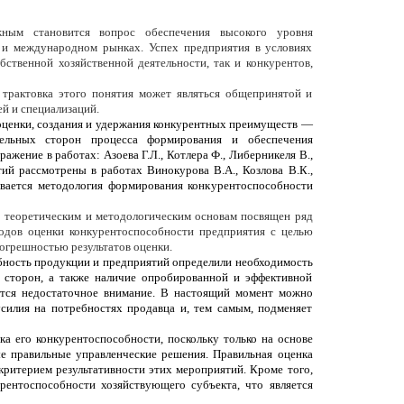
ым становится вопрос обеспечения высокого уровня
 и международном рынках. Успех предприятия в условиях
ственной хозяйственной деятельности, так и конкурентов,
трактовка этого понятия может являться общепринятой и
й и специализаций.
 оценки, создания и удержания конкурентных преимуществ —
дельных сторон процесса формирования и обеспечения
ение в работах: Азоева Г.Л., Котлера Ф., Либерникеля В.,
ий рассмотрены в работах Винокурова В.А., Козлова В.К.,
ивается методология формирования конкурентоспособности
о теоретическим и методологическим основам посвящен ряд
одов оценки конкурентоспособности предприятия с целью
огрешностью результатов оценки.
бность продукции и предприятий определили необходимость
 сторон, а также наличие опробированной и эффективной
ется недостаточное внимание. В настоящий момент можно
силия на потребностях продавца и, тем самым, подменяет
 его конкурентоспособности, поскольку только на основе
е правильные управленческие решения. Правильная оценка
критерием результативности этих мероприятий. Кроме того,
урентоспособности хозяйствующего субъекта, что является