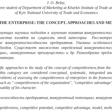
J.
O. Belay
,
ree student of Department of Marketing at Kharkiv Institute of Trade
of Kyiv National University of Trade and Economics
THE ENTERPRISE: THE CONCEPT, APPROACHES AND M
вующих научных подходов к изучению понятия конкурентоспосо
нства взглядов на сущность этой категории Рассмотрены
ке конкурентоспособности предприятия. Указаны особеннос
дходов.
Существует множество определений конкурентоспос
ции», «конкурентные преимущества» и др. Разнообразие предл
рактера.
tific approaches to the study of the concept of competitiveness from the
this category are considered conceptual, systematic, integrated a
roblems of assessing the competitiveness of enterprises in the framew
ch as " competitiveness of the organization", "competitive advantage", 
atility of his character.
тоспособность предприятия, конкурентный потенциал, конкурен
mp
etiti
v
enes
s, comp
etitive
po
tenti
al, comp
etitive
a
dva
n
ta
ge, model, meth