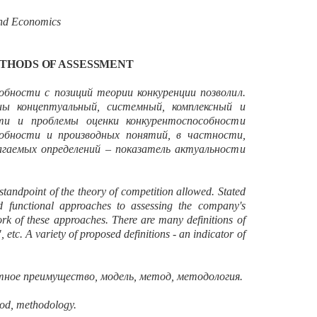
 and Economics
ETHODS OF ASSESSMENT
бности с позиций теории конкуренции позволил.
 концептуальный, системный, комплексный и
ти и проблемы оценки конкурентоспособности
обности и производных понятий, в частности,
агаемых определений – показатель актуальности
 standpoint of the theory of competition allowed. Stated
nd functional approaches to assessing the company's
ork of these approaches. There are many definitions of
etc. A variety of proposed definitions - an indicator of
тное преимущество, модель, метод, методология.
od, methodology.