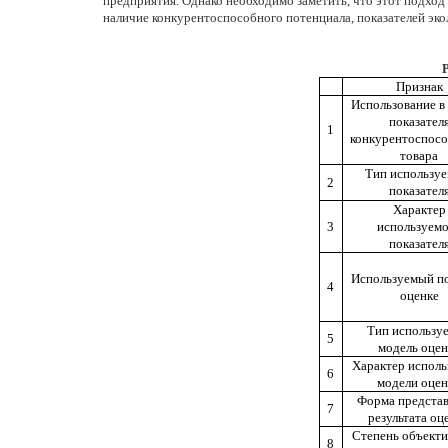
предприятия. Однако необходимо заметить, что этот подход
наличие конкурентоспособного потенциала, показателей эк
Признак
Использование в
показател
1
конкурентоспос
товара
Тип используе
2
показател
Характер
3
используем
показател
Используемый п
4
оценке
Тип использу
5
модель оцен
Характер исполь
6
модели оце
Форма предста
7
результата оц
Степень объекти
8