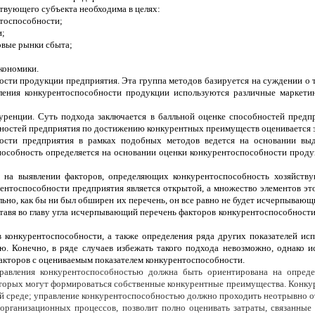
твующего субъекта необходима в целях:
тоспособности;
и;
овые рынки сбыта;
кономики.
сти продукции предприятия. Эта группа методов базируется на суждении о 
ления конкурентоспособности продукции используются различные маркетин
ренции. Суть подхода заключается в балльной оценке способностей предп
бностей предприятия по достижению конкурентных преимуществ оценивается э
ости предприятия в рамках подобных методов ведется на основании выд
особность определяется на основании оценки конкурентоспособности продук
 на выявлении факторов, определяющих конкурентоспособность хозяйству
нтоспособности предприятия является открытой, а множество элементов это
ьно, как бы ни был обширен их перечень, он все равно не будет исчерпывающи
авя во главу угла исчерпывающий перечень факторов конкурентоспособности,
 конкурентоспособности, а также определения ряда других показателей ис
. Конечно, в ряде случаев избежать такого подхода невозможно, однако и
факторов с оцениваемым показателем конкурентоспособности.
правления конкурентоспособностью должна быть ориентирована на опред
оторых могут формироваться собственные конкурентные преимущества. Конку
й среде; управление конкурентоспособностью должно проходить неотрывно от 
иорганизационных процессов, позволит полно оценивать затраты, связанны