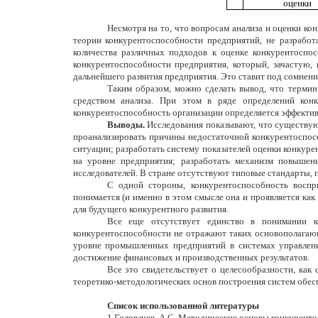
оценки
Несмотря на то, что вопросам анализа и оценки к
теории конкурентоспособности предприятий, не разработ
количества различных подходов к оценке конкурентоспо
конкурентоспособности предприятия, который, зачастую,
дальнейшего развития предприятия. Это ставит под сомнен
Таким образом, можно сделать вывод, что термин
средством анализа. При этом в ряде определений кон
конкурентоспособность организации определяется эффектив
Выводы.
Исследования показывают, что существую
проанализировать причины недостаточной
конкурентоспос
ситуации; разработать систему показателей оценки конкур
на уровне предприятия; разработать механизм повышен
исследователей. В стране отсутствуют типовые стандарты,
С одной стороны, конкурентоспособность воспри
понимается (и именно в этом смысле она и проявляется как
для будущего конкурентного развития.
Все еще отсутствует единство в понимании ка
конкурентоспособности не отражают таких основополагающ
уровне промышленных предприятий в системах управления
достижение финансовых и производственных результатов.
Все это свидетельствует о целесообразности, как
теоретико-методологических основ построения систем обес
Список использованной литературы
1.Головачев, А.С. Методические основы конкурентосп