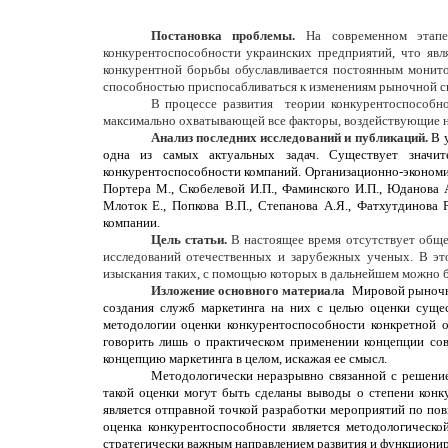
Постановка проблемы.
На современном этапе 
конкурентоспособности украинских предприятий, что яв
конкурентной борьбы обуславливается постоянным монитор
способностью приспосабливаться к изменениям рыночной с
В процессе развития теории конкурентоспособно
максимально охватывающей все факторы, воздействующие на
Анализ последних исследований и публикаций.
В 
одна из самых актуальных задач. Существует значит
конкурентоспособности компаний. Организационно-экономич
Портера М., Скобелевой И.П., Фаминского И.П., Юданова 
Млоток Е., Попкова В.П., Степанова А.Я., Фатхутдинова
компании.
Цель статьи.
В настоящее время отсутствует обще
исследований отечественных и зарубежных ученых. В эт
изыскания таких, с помощью которых в дальнейшем можно б
Изложение основного материала
Мировой рыночны
создания служб маркетинга на них с целью оценки суще
методологии оценки конкурентоспособности конкретной 
говорить лишь о практическом применении концепции сов
концепцию маркетинга в целом, искажая ее смысл.
Методологически неразрывно связанной с решение
такой оценки могут быть сделаны выводы о степени конк
является отправной точкой разработки мероприятий по п
оценка конкурентоспособности является методологическо
стратегически важным направлением развития и функциони