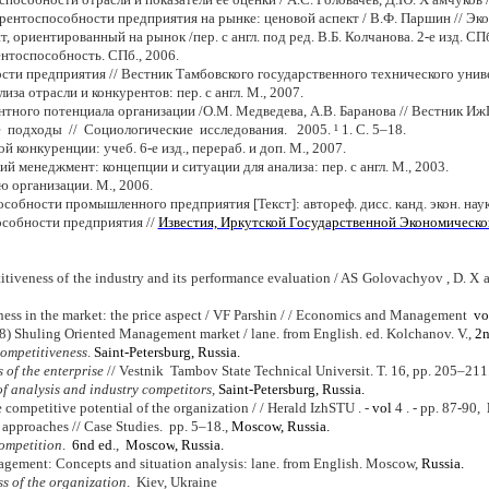
нтоспособности предприятия на рынке: ценовой аспект / В.Ф. Паршин // Эконо
 ориентированный на рынок /пер. с англ. под ред. В.Б. Колчанова. 2-е изд. СПб
нтоспособность. СПб., 2006.
и предприятия // Вестник Тамбовского государст­венного технического универси
за отрасли и конкурентов: пер. с англ. М., 2007.
ного потенциала организации /О.М. Медведева, А.В. Баранова // Вестник ИжГТ
подходы // Социологические исследования. 2005. ¹ 1. С. 5–18.
 конкуренции: учеб. 6-е изд., перераб. и доп. М., 2007.
й менеджмент: концепции и ситуации для анализа: пер. с англ. М., 2003.
 организации. М., 2006.
бности промышленного предприятия [Текст]: автореф. дисс. канд. экон. наук: 0
особности предприятия //
Известия, Иркутской Государственной Экономическ
titiveness of the industry and its performance evaluation / AS Golovachyov , D
eness in the market: the price aspect / VF Parshin / / Economics and Management
vo
08) Shuling Oriented Management market / lane. from English. ed. Kolchanov. V.,
2n
ompetitiveness
.
Saint-Petersburg
, Russia
.
 of the enterprise
// Vestnik Tambov State Technical Universit. T. 16,
рр
. 205–211
f analysis and industry competitors,
Saint-Petersburg
, Russia
.
competitive potential of the organization / / Herald IzhSTU . -
vol
4 . -
рр
. 87-90,
 approaches // Case Studies.
рр
. 5–18.,
Moscow, Russia.
competition
.
6nd ed
.,
Moscow
, Russia
.
agement: Concepts and situation analysis: lane. from English. Moscow,
Russia
.
s of the organization
. Kiev, Ukraine