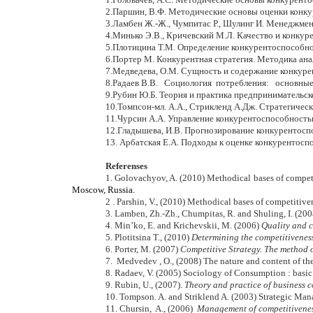
2.Паршин, В.Ф. Методические основы оценки конкуре
3.Ламбен Ж.-Ж., Чумпитас Р., Шулинг И. Менеджмент,
4.Минько Э.В., Кричевский М.Л. Качество и конкуре
5.Плотицина Т.М. Определение конкурентоспособност
6.Портер М. Конкурентная стратегия. Методика анали
7.Медведева, О.М. Сущность и содержание конкурент
8.Радаев В.В. Социология потребления: основные 
9.Рубин Ю.Б. Теория и практика предпринимательской
10.Томпсон-мл. А.А., Стрикленд А.Дж. Стратегически
11.Чурсин А.А. Управление конкурентоспособностью
12.Гладышева, И.В. Прогнозирование конкурентоспосо
13. Арбатская Е.А. Подходы к оценке конкурентосп
Referenses
1. Golovachyov, A. (2010) Methodical bases of compe
Moscow, Russia.
2 . Parshin, V., (2010) Methodical bases of competitiv
3. Lamben, Zh.-Zh., Chumpitas, R. and Shuling, I. (20
4. Min’ko, E. and Krichevskii, M. (2006)
Quality and c
5. Plotitsina T., (2010)
Determining the competitiveness
6. Porter, M. (2007)
Competitive Strategy. The method o
7. Medvedev , O., (2008) The nature and content of the 
8. Radaev, V. (2005) Sociology of Consumption : basic
9. Rubin, U., (2007).
Theory and practice of business 
10. Tompson. A. and Striklend A. (2003) Strategic Man
11. Chursin, A., (2006)
Management of competitivenes