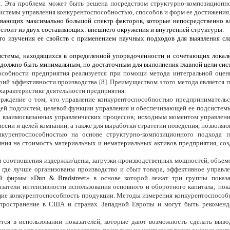
ий. Эта проблема может быть решена посредством структурно-композиционн
системы управления конкурентоспособностью, способов и форм ее достижения
вающих максимально большой спектр факторов, которые непосредственно вл
состоит из двух составляющих: внешнего окружения и внутренней структуры.
его изучения ее свойств с применением научных подходов для выявления сл
истемы, находящихся в определенной упорядоченности и сочетающих локаль
й должно быть минимальным, но достаточным для выполнения главной цели сис
собности предприятия реализуется при помощи метода интегральной оценк
ерий эффективности производства [8]. Преимуществом этого метода является 
 характеристике деятельности предприятия.
ерждение о том, что управление конкурентоспособностью предпринимательс
ей подсистем, целевой функции управления и обеспечивающей ее подсистем
 взаимосвязанных управленческих процессов; исходным моментом управления
иссии и целей компании, а также для выработки стратегии поведения, позво
нкурентоспособностью на основе структурно-композиционного подхода 
яния на стоимость материальных и нематериальных активов предприятия, с
 соотношения издержки/цены, загрузки производственных мощностей, объемо
 где лучше организованы производство и сбыт товара, эффективное управл
ой фирмы «
Dun
&
Bradstreet
» в основе которой лежат три группы показа
затели интенсивности использования основного и оборотного капитала; пок
ющие конкурентоспособность продукции. Методы измерения конкурентоспособ
спространение в США и странах Западной Европы и могут быть рекомендо
ся в использовании показателей, которые дают возможность сделать выво