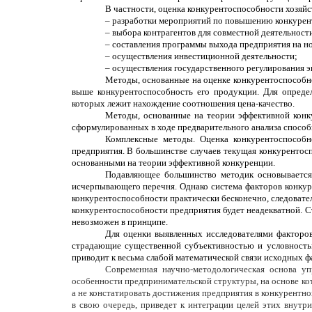
В частности, оценка конкурентоспособности хозяйс
– разработки мероприятий по повышению конкурен
– выбора контрагентов для совместной деятельност
– составления программы выхода предприятия на н
– осуществления инвестиционной деятельности;
– осуществления государственного регулирования э
Методы, основанные на оценке конкурентоспособно
выше конкурентоспособность его продукции. Для опреде
которых лежит нахождение соотношения цена-качество.
Методы, основанные на теории эффективной конку
сформулированных в ходе предварительного анализа спосо
Комплексные методы. Оценка конкурентоспособн
предприятия. В большинстве случаев текущая конкурентосп
основанными на теории эффективной конкуренции.
Подавляющее большинство методик основывается
исчерпывающего перечня. Однако система факторов конкуре
конкурентоспособности практически бесконечно, следовател
конкурентоспособности предприятия будет неадекватной. Ст
невозможен в принципе.
Для оценки выявленных исследователями факторов
страдающие существенной субъективностью и условностью
приводит к весьма слабой математической связи исходных 
Современная научно-методологическая основа у
особенности предпринимательской структуры, на основе к
а не констатировать достижения предприятия в конкурентно
в свою очередь, приведет к интеграции целей этих внутр