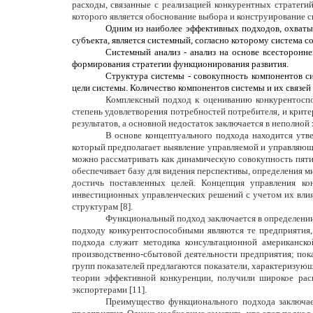
расходы, связанные с реализацией конкурентных стратег
которого является обоснование выбора и конструирование 
Одним из наиболее эффективных подходов, охваты
субъекта, является системный, согласно которому система 
Системный анализ - анализ на основе всесторонн
формирования стратегии функционирования развития.
Структура системы - совокупность компонентов с
цели системы. Количество компонентов системы и их связе
Комплексный подход к оцениванию конкурентоспо
степень удовлетворения потребностей потребителя, и крит
результатов, а основной недостаток заключается в неполной
В основе концептуального подхода находится утв
который предполагает выявление управляемой и управляющ
можно рассматривать как динамическую совокупность пяти
обеспечивает базу для видения перспективы, определения м
достичь поставленных целей. Концепция управления ко
инвестиционных управленческих решений с учетом их вли
структурам [8].
Функциональный подход заключается в определении
подходу конкурентоспособными являются те предприятия,
подхода служит методика консультационной американск
производственно-сбытовой деятельности предприятия; пока
групп показателей предлагаются показатели, характеризу
теории эффективной конкуренции, получили широкое ра
экспортерами [11].
Преимущество функционального подхода заключает