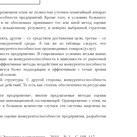
временном этапе не полностью уточнен понятийный аппарат
пособности предприятий. Кроме того, в условиях большого
и и не обосновано принимают тот или иной метод оценки
к искаженному результату и неверно выбранной стратегии
та, другие – со средством достижения цели, третьи – со
конкурентной среды. А так же из таблицы следует, что
онкурентоспособностью производимых товаров (услуг).
ность предприятия
». В современных условиях весьма важно
ющие на конкурентоспособность в зависимости от рыночной
эффективные методы воздействия на конкурентоспособность
яется более подходящим и эффективным с точки зрения
ой
основе.
ой структуры. С другой стороны, конкурентоспособность
ых действий. То есть как степень обеспеченности ресурсами
сти предприятия»; многие предлагаемые методы оценки
чие инновационной составляющей. Одновременно с этим, на
у в большом количестве случаев эти системы нацелены на
гии оценки конкурентоспособности предприятия, разработки
 Экономика и управление. – 2010. – № 2. – С. 108–117.