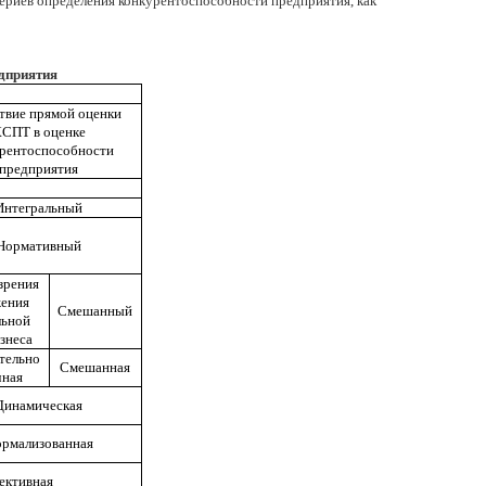
териев определения конкурентоспособности предприятия, как
дприятия
твие прямой оценки
СПТ в оценке
рентоспособности
предприятия
Интегральный
Нормативный
зрения
ения
Смешанный
льной
знеса
тельно
Смешанная
ная
Динамическая
рмализованная
ективная