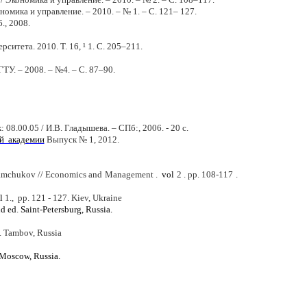
мика и управление. – 2010. – № 1. – С. 121– 127.
., 2008.
тета. 2010. Т. 16, ¹ 1. С. 205–211.
У. – 2008. – №4. – С. 87–90.
8.00.05 / И.В. Гладышева. – СПб:, 2006. - 20 с.
ой академии
Выпуск № 1, 2012.
. X amchukov // Economics and Management .
vol
2 .
рр
. 108-117 .
l
1., pp. 121 - 127. Kiev, Ukraine
d ed
.
Saint-Petersburg
, Russia
.
. Tambov, Russia
Moscow
, Russia
.