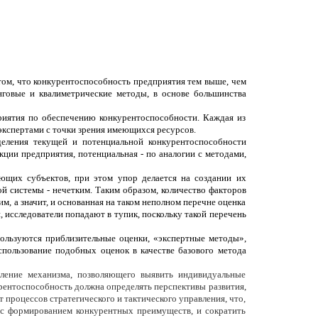
том, что конкурентоспособность предприятия тем выше, чем
говые и квалиметрические методы, в основе большинства
риятия по обеспечению конкурентоспособности. Каждая из
кспертами с точки зрения имеющихся ресурсов.
еления текущей и потенциальной конкурентоспособности
ции предприятия, потенциальная - по аналогии с методами,
ющих субъектов, при этом упор делается на создании их
й системы - нечетким. Таким образом, количество факторов
м, а значит, и основанная на таком неполном перечне оценка
 исследователи попадают в тупик, поскольку такой перечень
пользуются приблизительные оценки, «экспертные методы»,
спользование подобных оценок в качестве базового метода
еление механизма, позволяющего выявить индивидуальные
рентоспособность должна определять перспективы развития,
процессов стратегического и тактического управления, что,
е с формированием конкурентных преимуществ, и сократить