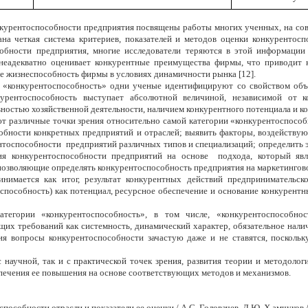
онкурентоспособности предприятия посвящены работы многих ученных, на со
ана четкая система критериев, показателей и методов оценки конкурентос
собности предприятия, многие исследователи теряются в этой информаци
 неадекватно оценивает конкурентные преимущества фирмы, что приводит 
ие жизнеспособность фирмы в условиях динамичности рынка [12].
 «конкурентоспособность» одни ученые идентифицируют со свойством объек
курентоспособность выступает абсолютной величиной, независимой от 
ностью хозяйственной деятельности, наличием конкурентного потенциала и к
т различные точки зрения относительно самой категории «
конкурентоспособ
обности
конкретных предприятий и отраслей; выявить факторы, воздейству
ентоспособности
предприятий различных типов и специализаций; определить 
ия конкурентоспособности предприятий на основе
подхода, который явл
 позволяющие определять конкурентоспособность предприятия на
маркетингов
нимается как итог, результат конкурентных действий предпринимательск
 способность) как потенциал, ресурсное обеспечение и основание конкурентн
тегории «конкурентоспособность», в том числе, «конкурентоспособно
их требований как системность, динамический характер, обязательное нали
 вопросы конкурентоспособности зачастую даже и не ставятся, поскольк
 с научной, так и с практической точек зрения, развития теории и методоло
печения ее повышения на основе соответствующих методов и механизмов.
особности отрасли и показатели ее оценки / А.С. Головачев, Д.Ю. Х амчуков //