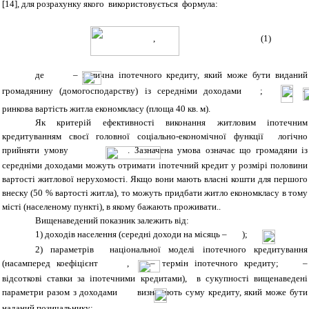
[14], для розрахунку якого використовується формула:
, (1)
де
– велична іпотечного кредиту, який може бути виданий
громадянину (домогосподарству) із середніми доходами
;
–
ринкова вартість житла економкласу (площа 40 кв. м).
Як критерій ефективності виконання житловим іпотечним
кредитуванням своєї головної соціально-економічної функції логічно
прийняти умову
. Зазначена умова означає що громадяни із
середніми доходами можуть отримати іпотечний кредит у розмірі половини
вартості житлової нерухомості. Якщо вони мають власні кошти для першого
внеску (50 % вартості житла), то можуть придбати житло економкласу в тому
місті (населеному пункті), в якому бажають проживати..
Вищенаведений показник залежить від:
1) доходів населення (середні доходи на місяць –
);
2) параметрів національної моделі іпотечного кредитування
(насамперед коефіцієнт
,
– термін іпотечного кредиту;
–
відсоткові ставки за іпотечними кредитами), в сукупності вищенаведені
параметри разом з доходами
визначають суму кредиту, який може бути
наданий позичальнику
;