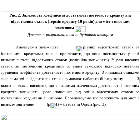
Рис. 2. Залежність коефіцієнта достатності іпотечного кредиту від
відсоткових ставок (термін кредиту 10 років) для міст з високим
значенням
Джерело: розраховано та побудовано автором
Аналізуючи залежність
від річних відсоткових ставок за
іпотечними кредитами, можна простежити, що вона посилюється у разі
низьких значень відсоткових ставок (нелінійна залежність). У разі високих
ставок за іпотечними кредитами їх зміна зумовлює відносно невелике
зрушення коефіцієнта достатності іпотечного кредиту. З низькими ставками
така сама зміна відсоткових ставок зумовлює набагато більшу зміну
. З
цього випливає висновок, що з низькими значеннями достатності іпотечних
кредитів залежність цього показника від зміни відсоткових ставок за
іпотечними кредитами є низькою. Проаналізуємо цю залежність для міст з
низьким значенням
(рис.1) – Львова та Одеси (рис. 3).