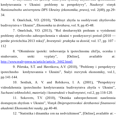
kredytuvannia v Ukraini: problemy ta perspektyvy”,
Naukovyi visnyk
Natsionalnoho universytetu DPS Ukrainy (ekonomika, pravo)
, vol. 2(49), pp.29-
34.
6. Omelchuk, V.O. (2010), “Defitsyt zhytla ta osoblyvosti zhytlovoho
budivnytstva v Ukraini”,
Ekonomika ta derzhava
, vol. 9, pp.45-48.
7. Omelchuk, V.O. (2013), “Rol derzhavnykh prohram u vyrishenni
problemy zhytlovoho zabezpechennia v ukraini v postkryzovyi period (2010 —
pershe pivrichchia 2013 roku)”,
Investytsii: praktyka ta dosvid
, vol. 17, pp. 107 -
112
8. “Oformlenie ipoteki: trebovanija k ipotechnomu zhil'ju, ocenka i
strahovanie, sroki vyplaty”,
[Online]
, available at:
http://www.realtypress.ru/article/article_3442.html\
9. Piletska, S.T. and Havrikova, A.V. (2010), “Problemy i perspektyvy
ipotechnoho kredytuvannia v Ukraini”, Stalyi rozvytok ekonomiky, vol.1,
pp.141-144.
10. Serdiuk, A. V. and Rebikova, I. A. (2001), “Perspektyvy
vidrodzhennia ipotechnoho kredytuvannia budivnytstva zhytla v Ukraini”,
Suchasni tekhnolohii, materialy i konstruktsii v budivnytstvi
, vol.2, pp.116-120.
11. Sokovets, T.V. (2010), “Otsinka zabezpechenosti naselennia
dostupnym zhytlom v Ukraini”,
Visnyk Dnipropetrovskoi derzhavnoi finansovoi
akademii:Ekonomichni nauky
, pp.40-46.
12. “Statistika i dinamika cen na nedvizhimost'”,
[Online]
, available at: -