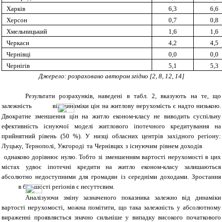
Харків
6,3
6,6
Херсон
0,7
0,8
Хмельницький
1,6
1,6
Черкаси
4,2
4,5
Чернівці
0,0
0,0
Чернігів
5,1
5,3
Джерело: розраховано автором згідно
[
2, 8, 12, 14
]
Результати розрахунків, наведені в табл. 2, вказують на те, що
залежність
від динаміки цін на житлову нерухомість є надто низькою.
Двократне зменшення цін на житло економ-класу не виводить суспільну
ефективність існуючої моделі житлового іпотечного кредитування на
прийнятний рівень (50 %). У низці обласних центрів західного регіону:
Луцьку, Тернополі, Ужгороді та Чернівцях з існуючим рівнем доходів
однаково дорівнює нулю. Тобто зі зменшенням вартості нерухомості в цих
містах удвоє іпотечні кредити на житло економ-класу залишаються
абсолютно недоступними для громадян із середніми доходами. Зростання
в більшості регіонів є несуттєвим.
Аналізуючи зміну зазначеного показника залежно від динаміки
вартості нерухомості, можна помітити, що така залежність у абсолютному
вираженні проявляється значно сильніше у випадку високого початкового