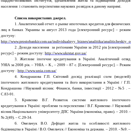
ощадно-позикових інститутів, здешевлення житла та підвищення доходів
населення і становить перспективи наукових розвідок в даному напрямі.
Список використаних джерел.
1.
Аналитический отчет о рынке ипотечных кредитов для физических
лиц в банках Украины за август 2013 года [
електронний ресурс
]
– режим
доступу:
http://www.prostobankir.com.ua/individualnyy_biznes/analitika/analiticheski
2.
Доходи населення за регіонами України за 2012 рік
[
електронний
ресурс
]
– режим доступу:
http://www.ukrstat.gov.ua/
3.
Житлове іпотечне кредитування в Україні. Аналітичний огляд
УНІА за 2008 рік. – УНІА. – К., – 2009 – 87 с. [Електронний ресурс]. – Режим
доступу :
http://www.unia.com.ua/
4.
Кондрашова Г.П. Світовий досвід реалізації схем (моделей)
іпотечного житлового кредитування та його використання в Україні / Г.П.
Кондрашова //Науковий вісник: Фінанси, банки, інвестиції - 2012 - №5 . –
С.83-91.
5.
Кривенко В.Г. Розвиток системи житлового іпотечного
кредитування в Україні: проблеми та перспективи / В.Г. Кривенко // Науковий
вісник Національного університету ДПС України (економіка, право). – 2010. -
№ 2(49). – С.29-34.
6.
Омельчук В.О. Дефіцит житла та особливості житлового
будівництва в Україні / В.О. Омельчук // Економіка та держава. – 2010. - №9. –