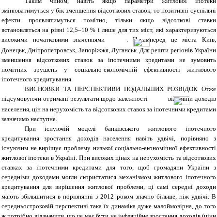
Таким чином, навіть якщо параметри житлової іпотеки
змінюватимуться у бік зменшення відсоткових ставок, то позитивні суспільні
ефекти проявлятимуться помітно, тільки якщо відсоткові ставки
встановляться на рівні 12,5–10 % і лише для тих міст, які характеризуються
високими початковими значеннями
. Насамперед це міста Київ,
Донецьк, Дніпропетровськ, Запоріжжя, Луганськ. Для решти регіонів України
зменшення відсоткових ставок за іпотечними кредитами не зумовить
помітних зрушень у соціально-економічній ефективності житлового
іпотечного кредитування.
ВИСНОВКИ ТА ПЕРСПЕКТИВИ ПОДАЛЬШИХ РОЗВІДОК
Отже
підсумовуючи отримані результати щодо залежності
від зміни доходів
населення, цін на нерухомість та відсоткових ставок за іпотечними кредитами
зазначимо наступне.
При існуючій моделі банківського житлового іпотечного
кредитування зростання доходів населення навіть удвічі, порівняно з
існуючим не вирішує проблему низької соціально-економічної ефективності
житлової іпотеки в Україні. При високих цінах на нерухомість та відсоткових
ставках за іпотечними кредитами для того, щоб громадяни України з
середніми доходами могли скористатися механізмом житлового іпотечного
кредитування для вирішення житлової проблеми, ці самі середні доходи
мають збільшитися в порівнянні з 2012 роком значно більше, ніж удвічі. В
середньостроковій перспективі така їх динаміка дуже малоймовірна, до того
ж потрібно відзначити, що це має бути не інфляційне зростання доходів (ціни