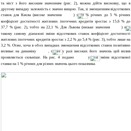
та міст з його високим значенням (рис. 2), можна дійти висновку, що в
другому випадку залежність є значно вищою. Так, зі зменшенням відсоткових
ставок для Києва (високе значення
) з 30 % річних до 5 % річних
коефіцієнт достатності житлових іпотечних кредитів зростає з 15,6 % до
37,7 % (рис. 2), тобто на 22,1 %. Для Львова (низьке значення
) при
такому самому діапазоні зміни відсоткових ставок коефіцієнт достатності
житлових іпотечних кредитів зростає з 2,2 % до 5,4 % (рис. 3), тобто лише на
3,2 %. Отже, хоча в обох випадках зменшення відсоткових ставок позитивно
впливає на динаміку
, проте у разі високих його значень цей вплив
проявляється сильніше. На рис. 4 подано
у разі зміни відсоткової
ставки на 1 % річних для різних значень цього показника.