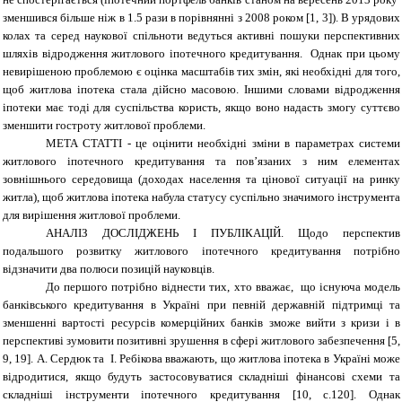
зменшився більше ніж в 1.5 рази в порівнянні з 2008 роком
[
1, 3
]
). В урядових
колах та серед наукової спільноти ведуться активні пошуки перспективних
шляхів відродження житлового іпотечного кредитування. Однак при цьому
невирішеною проблемою є оцінка масштабів тих змін, які необхідні для того,
щоб житлова іпотека стала дійсно масовою. Іншими словами відродження
іпотеки має тоді для суспільства користь, якщо воно надасть змогу суттєво
зменшити гостроту житлової проблеми.
МЕТА СТАТТІ - це оцінити необхідні зміни в параметрах системи
житлового іпотечного кредитування та пов’язаних з ним елементах
зовнішнього середовища (доходах населення та цінової ситуації на ринку
житла), щоб житлова іпотека набула статусу суспільно значимого інструмента
для вирішення житлової проблеми.
АНАЛІЗ ДОСЛІДЖЕНЬ І ПУБЛІКАЦІЙ. Щодо перспектив
подальшого розвитку житлового іпотечного кредитування потрібно
відзначити два полюси позицій науковців.
До першого потрібно віднести тих, хто вважає, що існуюча модель
банківського кредитування в Україні при певній державній підтримці та
зменшенні вартості ресурсів комерційних банків зможе вийти з кризи і в
перспективі зумовити позитивні зрушення в сфері житлового забезпечення [5,
9, 19]. А. Сердюк та І. Ребікова вважають, що житлова іпотека в Україні може
відродитися, якщо будуть застосовуватися складніші фінансові схеми та
складніші інструменти іпотечного кредитування [10, с.120]. Однак