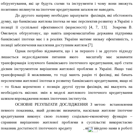
обґрунтування, які це будуть схеми та інструменти і чому вони зможуть
позитивно вплинути на іпотечне кредитування загалом не наводять.
До другого напряму необхідно зарахувати фахівців, які обстоюють
думку, що банківська житлова іпотека не має перспектив розвитку в Україні з
позиції її суспільної ефективності (корисності) [4, 7, 13]. Зокрема В.
Омельчук обґрунтовує, що навіть широкомасштабна державна підтримка
банківської іпотеки має і в реаліях України матиме низьку ефективність, з
позиції забезпечення населення доступним житлом [7].
Однак потрібно відзначити, що і за першого і за другого підходу
лишається недослідженим питання якого масштабу має зазначити
трансформація існуючого банківського іпотечного кредитування, щоб стати
дієвим інструментом вирішення житлової проблеми в Україні. Якщо такі
трансформації й можливими, то тоді мають рацію ті фахівці, які бачать
перспективи житлової іпотеки в розвитку банківського кредитування, якщо ні
– то більш коректною є позиція другої групи фахівців, які вказують на
необхідність якісних змін в моделі житлового іпотечного кредитування
шляхом впровадження нових іпотечних інститутів.
ОСНОВНІ РЕЗУЛЬТАТИ ДОСЛІДЖЕННЯ
З метою встановлення
певного показника, який дозволяє визначити, наскільки житлове іпотечне
кредитування виконує свою головну соціально-економічну функцію –
сприяння вирішенню житлової проблеми в суспільстві використаємо
показник достатності іпотечного кредиту
, який введено нами в роботі