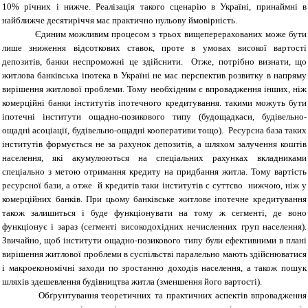
10% річних і нижче. Реалізація такого сценарію в Україні, принаймні в
найближче десятиріччя має практично нульову ймовірність.
Єдиним можливим процесом з трьох вищеперерахованих може бути
лише зниження відсоткових ставок, проте в умовах високої вартості
депозитів, банки неспроможні це здійснити. Отже, потрібно визнати, що
житлова банківська іпотека в Україні не має перспектив розвитку в напряму
вирішення житлової проблеми. Тому необхідним є впровадження інших, ніж
комерційні банки інститутів іпотечного кредитування. такими можуть бути
іпотечні інститути ощадно-позикового типу (будощадкаси, будівельно-
ощадні асоціації, будівельно-ощадні кооперативи тощо). Ресурсна база таких
інститутів формується не за рахунок депозитів, а шляхом залучення коштів
населення, які акумулюються на спеціальних рахунках вкладниками
спеціально з метою отримання кредиту на придбання житла. Тому вартість
ресурсної бази, а отже й кредитів таки інститутів є суттєво нижчою, ніж у
комерційних банків. При цьому банківське житлове іпотечне кредитування
також залишиться і буде функціонувати на тому ж сегменті, де воно
функціонує і зараз (сегменті високодохідних нечисленних груп населення).
Звичайно, щоб інститути ощадно-позикового типу були ефективними в плані
вирішення житлової проблеми в суспільстві паралельно мають здійснюватися
і макроекономічні заходи по зростанню доходів населення, а також пошук
шляхів здешевлення будівництва житла (зменшення його вартості).
Обґрунтування теоретичних та практичних аспектів впровадження