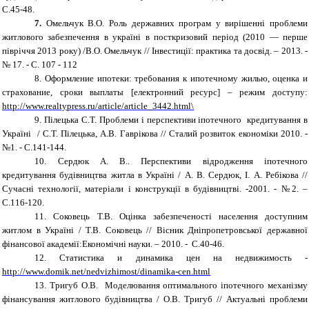
С.45-48.
7.
Омельчук В.О.
Роль
державних
програм у вирішенні проблеми
житлового забезпечення в україні в посткризовий період (2010 — перше
півріччя 2013 року) /В.О. Омельчук // Інвестиції: практика та досвід. – 2013. -
№ 17. - С. 107 - 112
8.
Оформление ипотеки: требования к ипотечному жилью, оценка и
страхование, сроки выплаты
[
електронний
ресурс
]
– режим доступу:
http://www.realtypress.ru/article/article_3442.html
\
9.
Пілецька С.Т. Проблеми і перспективи іпотечного кредитування в
Україні / С.Т. Пілецька, А.В. Гаврікова // Сталий розвиток економіки 2010. -
№1. - С.141-144.
10.
Сердюк А. В.. Перспективи відродження іпотечного
кредитування будівництва житла в Україні / А. В. Сердюк, І. А. Ребікова //
Сучасні технології, матеріали і конструкції в будівництві. -2001. - №2. –
С.116-120.
11.
Соковець Т.В. Оцінка забезпеченості населення доступним
житлом в Україні / Т.В. Соковець // Вісник Дніпропетровської державної
фінансової академії:Економічні науки. – 2010. - С.40-46.
12.
Статистика и динамика цен на недвижимость -
http://www.domik.net/nedvizhimost/dinamika-cen.html
13.
Тригуб О.В. Моделювання оптимального іпотечного механізму
фінансування житлового будівництва / О.В. Тригуб // Актуальні проблеми