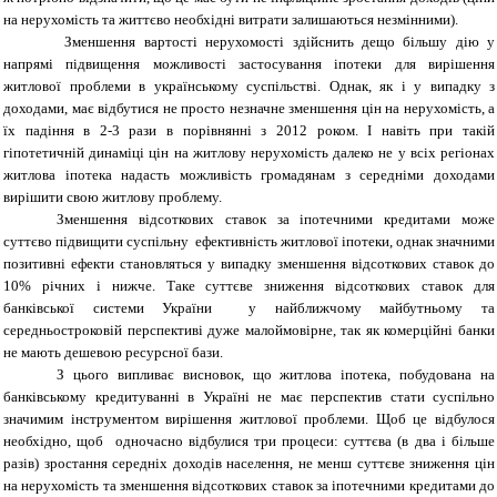
на нерухомість та життєво необхідні витрати залишаються незмінними).
Зменшення вартості нерухомості здійснить дещо більшу дію у
напрямі підвищення можливості застосування іпотеки для вирішення
житлової проблеми в українському суспільстві. Однак, як і у випадку з
доходами, має відбутися не просто незначне зменшення цін на нерухомість, а
їх падіння в 2-3 рази в порівнянні з 2012 роком. І навіть при такій
гіпотетичній динаміці цін на житлову нерухомість далеко не у всіх регіонах
житлова іпотека надасть можливість громадянам з середніми доходами
вирішити свою житлову проблему.
Зменшення відсоткових ставок за іпотечними кредитами може
суттєво підвищити суспільну ефективність житлової іпотеки, однак значними
позитивні ефекти становляться у випадку зменшення відсоткових ставок до
10% річних і нижче. Таке суттєве зниження відсоткових ставок для
банківської системи України у найближчому майбутньому та
середньостроковій перспективі дуже малоймовірне, так як комерційні банки
не мають дешевою ресурсної бази.
З цього випливає висновок, що житлова іпотека, побудована на
банківському кредитуванні в Україні не має перспектив стати суспільно
значимим інструментом вирішення житлової проблеми. Щоб це відбулося
необхідно, щоб одночасно відбулися три процеси: суттєва (в два і більше
разів) зростання середніх доходів населення, не менш суттєве зниження цін
на нерухомість та зменшення відсоткових ставок за іпотечними кредитами до