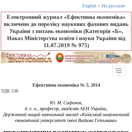
English
•
На русском
Електронний журнал «Ефективна економіка»
включено до переліку наукових фахових видань
України з питань економіки (Категорія «Б»,
Наказ Міністерства освіти і науки України від
11.07.2019 № 975)
Toggle
.
.
.
naviga
Ефективна економіка № 5, 2014
УДК 338
Ю. М.
Сафонов,
д.
е.
н., професор, академік АЕН України,
Державний вищий навчальний заклад «Київський національний
економічний університет імені Вадима Гетьмана»