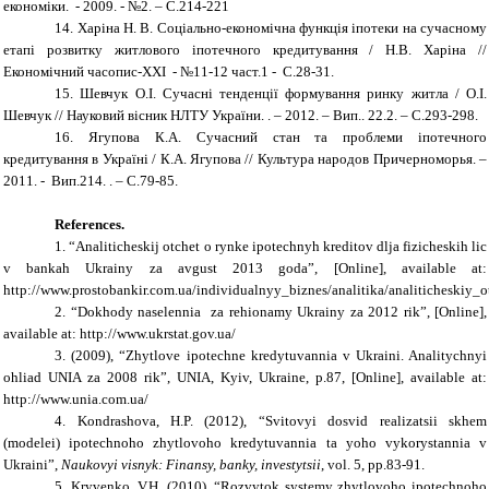
економіки. - 2009. - №2. – С.214-221
14.
Харіна Н. В.
Соціально
-
економічна функція іпотеки
на
сучасному
етапі розвитку житлового іпотечного кредитування / Н.В. Харіна
//
Економічний часопис-ХХІ - №11-12 част.1 - С.
28-31.
15.
Шевчук О.І. Сучасні тенденції формування ринку житла / О.І.
Шевчук // Науковий вісник НЛТУ України. . – 2012. – Вип.. 22.2. – С.293-298.
16.
Ягупова К.А. Сучасний стан та проблеми іпотечного
кредитування в Україні / К.А. Ягупова // Культура народов Причерноморья. –
2011. - Вип.214. . – С.79-85.
References
.
1.
“
Analiticheskij otchet o rynke ipotechnyh kreditov dlja fizicheskih lic
v bankah Ukrainy za avgust 2013 goda
”,
[Online]
, available at:
http://www.prostobankir.com.ua/individualnyy_biznes/analitika/analiticheski
2.
“Dokhody naselennia za rehionamy Ukrainy za 2012 rik”,
[Online]
,
available at: http://www.ukrstat.gov.ua/
3. (2009), “Zhytlove ipotechne kredytuvannia v Ukraini. Analitychnyi
ohliad UNIA za 2008 rik”, UNIA, Kyiv, Ukraine, p.87,
[Online]
, available at:
http://www.unia.com.ua/
4. Kondrashova, H.P. (2012), “Svitovyi dosvid realizatsii skhem
(modelei) ipotechnoho zhytlovoho kredytuvannia ta yoho vykorystannia v
Ukraini”,
Naukovyi visnyk: Finansy, banky, investytsii
, vol. 5, pp.83-91.
5. Kryvenko, V.H. (2010), “Rozvytok systemy zhytlovoho ipotechnoho