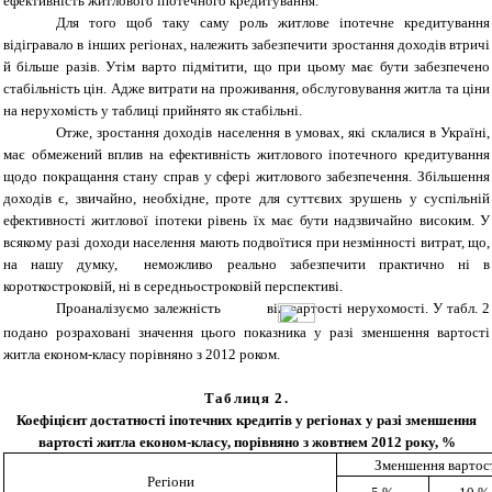
ефективність житлового іпотечного кредитування.
Для того щоб таку саму роль житлове іпотечне кредитування
відігравало в інших регіонах, належить забезпечити зростання доходів втричі
й більше разів. Утім варто підмітити, що при цьому має бути забезпечено
стабільність цін. Адже витрати на проживання, обслуговування житла та ціни
на нерухомість у таблиці прийнято як стабільні.
Отже, зростання доходів населення в умовах, які склалися в Україні,
має обмежений вплив на ефективність житлового іпотечного кредитування
щодо покращання стану справ у сфері житлового забезпечення. Збільшення
доходів є, звичайно, необхідне, проте для суттєвих зрушень у суспільній
ефективності житлової іпотеки рівень їх має бути надзвичайно високим. У
всякому разі доходи населення мають подвоїтися при незмінності витрат, що,
на нашу думку, неможливо реально забезпечити практично ні в
короткостроковій, ні в середньостроковій перспективі.
Проаналізуємо залежність
від вартості нерухомості. У табл. 2
подано розраховані значення цього показника у разі зменшення вартості
житла економ-класу порівняно з 2012 роком.
Таблиця 2.
Коефіцієнт достатності іпотечних кредитів у регіонах у разі зменшення
вартості житла економ-класу, порівняно з жовтнем 2012 року, %
Зменшення вартост
Регіони