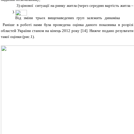
3) цінової ситуації на ринку житла (через середню вартість житла
–
).
Від зміни трьох вищенаведених груп залежить динаміка
Раніше в роботі нами була проведена оцінка даного показника в розрізі
областей України станом на кінець 2012 року
[
14
]
.
Нижче подано результати
такої оцінки (рис.1)
.