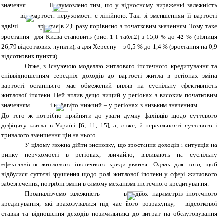
значення
. Це зумовлено тим, що у відносному вираженні залежність
від вартості нерухомості є лінійною. Так, зі зменшенням її вартості
вдвічі
зростає в 2,8 разу порівняно з початковим значенням. Тому таке
зростання для Києва становить (рис.
1
і табл.2) з 15,6 % до 42 % (різниця
26,79 відсоткових пункти), а для Херсону – з 0,5 % до 1,4 % (зростання на 0,9
відсоткових пункти).
Отже, з існуючою моделлю житлового іпотечного кредитування та
співвідношенням середніх доходів до вартості житла в регіонах зміна
вартості останнього має обмежений вплив на суспільну ефективність
житлової іпотеки. Цей вплив дещо вищий у регіонах з високим початковим
значенням
і набагато нижчий – у регіонах з низьким значенням
.
До того ж потрібно прийняти до уваги думку фахівців щодо суттєвого
дефіциту житла в Україні
[
6, 11, 15
]
, а, отже, й нереальності суттєвого і
тривалого зменшення цін на нього.
У цілому можна дійти висновку, що зростання доходів і ситуація на
ринку нерухомості в регіонах, звичайно, впливають на суспільну
ефективність житлового іпотечного кредитування. Однак для того, щоб
відбулися суттєві зрушення щодо ролі житлової іпотеки у сфері житлового
забезпечення, потрібні зміни в самому механізмі іпотечного кредитування.
Проаналізуємо залежність
від двох параметрів іпотечного
кредитування, які враховувалися під час його розрахунку, – відсоткової
ставки та відношення доходів позичальника до витрат на обслуговування