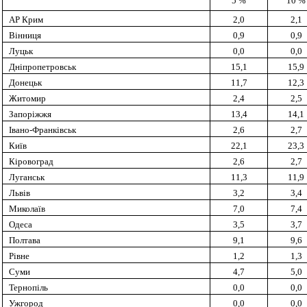
5 %
10 %
АР Крим
2,0
2,1
Вінниця
0,9
0,9
Луцьк
0,0
0,0
Дніпропетровськ
15,1
15,9
Донецьк
11,7
12,3
Житомир
2,4
2,5
Запоріжжя
13,4
14,1
Івано-Франківськ
2,6
2,7
Київ
22,1
23,3
Кіровоград
2,6
2,7
Луганськ
11,3
11,9
Львів
3,2
3,4
Миколаїв
7,0
7,4
Одеса
3,5
3,7
Полтава
9,1
9,6
Рівне
1,2
1,3
Суми
4,7
5,0
Тернопіль
0,0
0,0
Ужгород
0,0
0,0