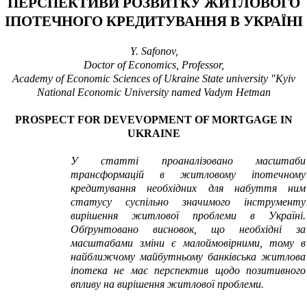
ПЕРСПЕКТИВИ РОЗВИТКУ ЖИТЛОВОГО
ІПОТЕЧНОГО КРЕДИТУВАННЯ В УКРАЇНІ
Y.
Safonov,
Doctor of Economics, Professor,
Academy of Economic Sciences of Ukraine State university "Kyiv
National Economic University named Vadym Hetman
PROSPECT FOR DEVEVOPMENT OF MORTGAGE IN
UKRAINE
У статті проаналізовано масштаби
трансформацій в житловому іпотечному
кредитування необхідних для набуття ним
статусу суспільно значимого інструменту
вирішення житлової проблеми в Україні.
Обґрунтовано висновок, що необхідні за
масштабами зміни є малоймовірними, тому в
найближчому майбутньому банківська житлова
іпотека не має перспектив щодо позитивного
впливу на вирішення житлової проблеми.