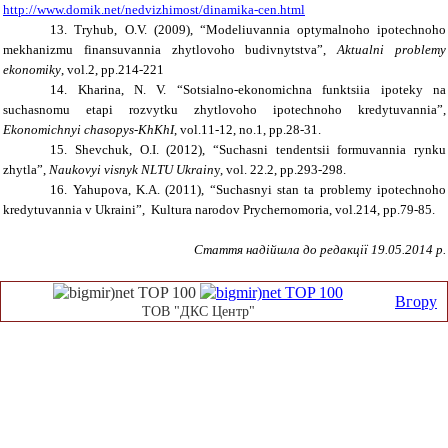
http://www.domik.net/nedvizhimost/dinamika-cen.html
13. Tryhub, O.V. (2009), “Modeliuvannia optymalnoho ipotechnoho
mekhanizmu finansuvannia zhytlovoho budivnytstva”,
Aktualni problemy
ekonomiky
, vol.2, pp.214-221
14. Kharina, N. V. “Sotsialno-ekonomichna funktsiia ipoteky na
suchasnomu etapi rozvytku zhytlovoho ipotechnoho kredytuvannia”,
Ekonomichnyi chasopys-KhKhI
, vol.11-12, no.1, pp.28-31.
15. Shevchuk, O.I. (2012), “Suchasni tendentsii formuvannia rynku
zhytla”,
Naukovyi visnyk NLTU Ukrain
y, vol. 22.2, pp.293-298.
16. Yahupova, K.A. (2011), “Suchasnyi stan ta problemy ipotechnoho
kredytuvannia v Ukraini”, Kultura narodov Prychernomoria, vol.214, pp.79-85.
Стаття надійшла до редакції 19.05.2014 р.
Вгору
ТОВ "ДКС Центр"