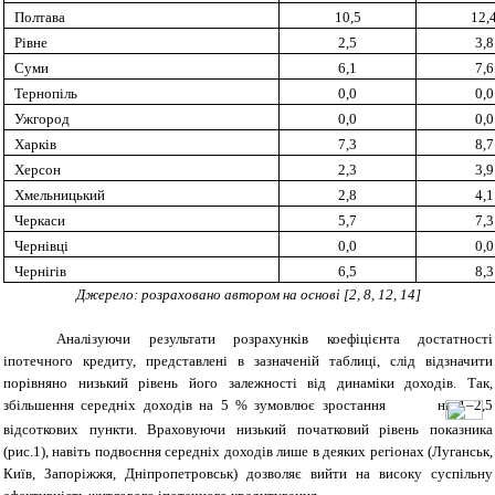
Полтава
10,5
12,
Рівне
2,5
3,8
Суми
6,1
7,6
Тернопіль
0,0
0,0
Ужгород
0,0
0,0
Харків
7,3
8,7
Херсон
2,3
3,9
Хмельницький
2,8
4,1
Черкаси
5,7
7,3
Чернівці
0,0
0,0
Чернігів
6,5
8,3
Джерело: розраховано автором на основі
[
2, 8, 12, 14
]
Аналізуючи результати розрахунків коефіцієнта достатності
іпотечного кредиту, представлені в зазначеній таблиці, слід відзначити
порівняно низький рівень його залежності від динаміки доходів. Так,
збільшення середніх доходів на 5 % зумовлює зростання
на 1–2,5
відсоткових пункти. Враховуючи низький початковий рівень показника
(рис.1), навіть подвоєння середніх доходів лише в деяких регіонах (Луганськ,
Київ, Запоріжжя, Дніпропетровськ) дозволяє вийти на високу суспільну