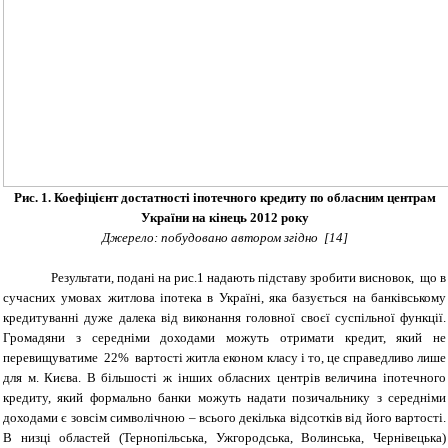
Рис. 1. Коефіцієнт достатності іпотечного кредиту по обласним центрам
України на кінець 2012 року
Джерело: побудовано автором згідно [14]
Результати, подані на рис.1 надають підставу зробити висновок, що в
сучасних умовах житлова іпотека в Україні, яка базується на банківському
кредитуванні дуже далека від виконання головної своєї суспільної функції.
Громадяни з середніми доходами можуть отримати кредит, який не
перевищуватиме 22% вартості житла економ класу і то, це справедливо лише
для м. Києва. В більшості ж інших обласних центрів величина іпотечного
кредиту, який формально банки можуть надати позичальнику з середніми
доходами є зовсім символічною – всього декілька відсотків від його вартості.
В низці областей (Тернопільська, Ужгородська, Волинська, Чернівецька)