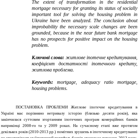
The extent of transformation in the residential
mortgage necessary for granting its status of socially
important tool for solving the housing problem in
Ukraine have been analyzed.
The conclusion about
improbability the necessary scale changes are been
grounded, because in the near future bank mortgage
has no prospects for positive impact on the housing
problem.
Ключові слова:
житлове іпотечне кредитування,
коефіцієнт достатності іпотечного кредиту,
житлова проблема.
Keywords:
mortgage, adequacy ratio mortgage,
housing problems.
ПОСТАНОВКА ПРОБЛЕМИ
Житлове іпотечне кредитування в
Україні має порівняно нетривалу історію (близько десяти років), яка
закінчилася суттєвим згортанням іпотечних програм комерційних банків
наприкінці 2008-го та у 2009 роках. На сучасному етапі вже протягом
декількох років (2010-2013 рр.) помітних зрушень в іпотечному кредитуванні
не спостерігається (іпотечний портфель банків станом на вересень 2013 року