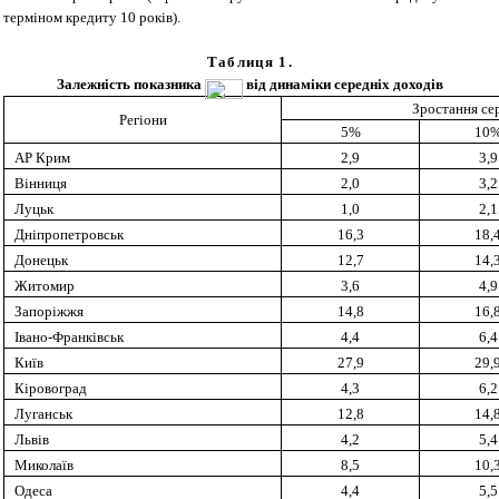
терміном кредиту 10 років).
Таблиця 1.
Залежність показника
від динаміки середніх доходів
Зростання сер
Регіони
5%
10
АР Крим
2,9
3,9
Вінниця
2,0
3,2
Луцьк
1,0
2,1
Дніпропетровськ
16,3
18,
Донецьк
12,7
14,
Житомир
3,6
4,9
Запоріжжя
14,8
16,
Івано-Франківськ
4,4
6,4
Київ
27,9
29,
Кіровоград
4,3
6,2
Луганськ
12,8
14,
Львів
4,2
5,4
Миколаїв
8,5
10,
Одеса
4,4
5,5