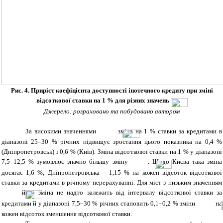
Рис. 4. Приріст коефіцієнта доступності іпотечного кредиту при зміні
відсоткової ставки на 1 % для різних значень
Джерело: розраховано та побудовано автором
За високими значеннями
зміна на 1 % ставки за кредитами в
діапазоні 25–30 % річних підвищує зростання цього показника на 0,4 %
(Дніпропетровськ) і 0,6 % (Київ). Зміна відсоткової ставки на 1 % у діапазоні
7,5–12,5 % зумовлює значно більшу зміну
. Щодо Києва така зміна
досягає 1,6 %, Дніпропетровська – 1,15 % на кожен відсоток відсоткової
ставки за кредитами в річному перерахуванні. Для міст з низьким значенням
його зміна не надто залежить від інтервалу відсоткової ставки за
кредитами й у діапазоні 7,5–30 % річних становить 0,1–0,2 % зміни
на
кожен відсоток зменшення відсоткової ставки.