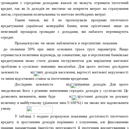
громадяни з середніми доходами взагалі не можуть отримати іпотечний
кредит, так як їх доходів не вистачає на покриття витрат на страхування
житла, страхування позичальника та життєво необхідних витрат.
Таким чином, які б не пропонували програми іпотечного
кредитування українські комерційні банки, вони орієнтовані лише на
невеликий прошарок громадян з доходами, які набагато перевищують
середні.
Проаналізуємо чи може наблизитися в перспективі показник
до позначки 50% при зміні основних трьох груп параметрів. Якщо
отримається позитивна відповідь, це означатиме, що в перспективі банківське
кредитування може стати дієвим інструментом для вирішення житлової
проблеми в суспільно значимих масштабах. Для цього логічно дослідити
залежність
від змін доходів населення, вартості житлової нерухомості
та зміни відсоткових ставок за іпотечними кредитами.
Дослідимо залежність
від динаміки доходів. Для цього
змоделюємо його з різними значеннями середніх доходів у суспільстві. Це
дозволить визначити, яким буде
при зростанні доходів на реальну
величину в майбутньому (діапазон змін 5-100%) і чи зможе він задовольняти
умову
.
У таблиці 1 подано розрахунок показника достатності іпотечного
кредиту зі зростанням доходів порівняно з існуючими, але фіксованими
іншими параметрами (вартістю нерухомості й іпотечним кредитуванням з