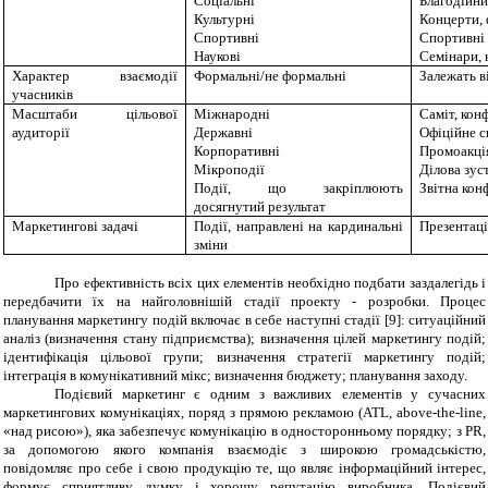
Соціальні
Благодійни
Культурні
Концерти, 
Спортивні
Спортивні 
Наукові
Семінари, 
Характер взаємодії
Формальні/не формальні
Залежать в
учасників
Масштаби цільової
Міжнародні
Саміт, кон
аудиторії
Державні
Офіційне с
Корпоративні
Промоакція
Мікроподії
Ділова зус
Події, що закріплюють
Звітна кон
досягнутий результат
Маркетингові задачі
Події, направлені на кардинальні
Презентаці
зміни
Про ефективність всіх цих елементів необхідно подбати заздалегідь і
передбачити їх на найголовнішій стадії проекту - розробки. Процес
планування маркетингу подій включає в себе наступні стадії [9]: ситуаційний
аналіз (визначення стану підприємства); визначення цілей маркетингу подій;
ідентифікація цільової групи; визначення стратегії маркетингу подій;
інтеграція в комунікативний мікс; визначення бюджету; планування заходу.
Подієвий маркетинг є одним з важливих елементів у сучасних
маркетингових комунікаціях, поряд з прямою рекламою (ATL, above-the-line,
«над рисою»), яка забезпечує комунікацію в односторонньому порядку; з PR,
за допомогою якого компанія взаємодіє з широкою громадськістю,
повідомляє про себе і свою продукцію те, що являє інформаційний інтерес,
формує сприятливу думку і хорошу репутацію виробника. Подієвий