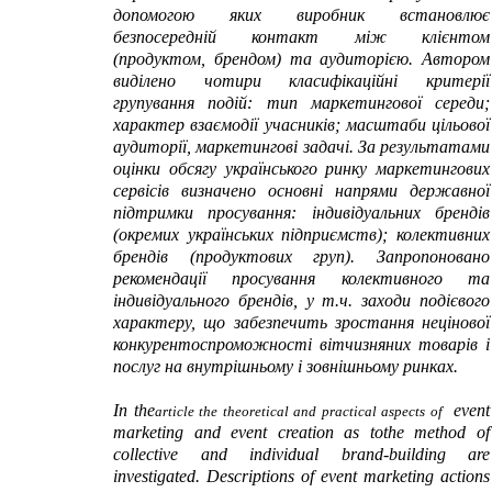
допомогою яких виробник встановлює
безпосередній контакт між клієнтом
(продуктом, брендом) та аудиторією. Автором
виділено чотири класифікаційні критерії
групування подій: тип маркетингової середи;
характер взаємодії учасників; масштаби цільової
аудиторії, маркетингові задачі. За результатами
оцінки обсягу українського ринку маркетингових
сервісів визначено основні напрями державної
підтримки просування: індивідуальних брендів
(окремих українських підприємств); колективних
брендів (продуктових груп). Запропоновано
рекомендації просування колективного та
індивідуального брендів, у т.ч.
заходи подієвого
характеру
, що забезпечить зростання нецінової
конкурентоспроможності вітчизняних товарів і
послуг на внутрішньому і зовнішньому ринках.
In the
event
article the theoretical and practical aspects of
marketing
and
event creation
as
to
the method of
collective and individual
brand-building
are
investigated
.
Descriptions of event marketing
actions