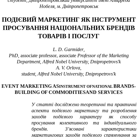
студент
,
Дніпропетровський університет імені Альфреда
Нобеля
, м.
Дніпропетровськ
ПОДІЄВИЙ МАРКЕТИНГ ЯК ІНСТРУМЕНТ
ПРОСУВАННЯ НАЦІОНАЛЬНИХ БРЕНДІВ
ТОВАРІВ І ПОСЛУГ
L. D. Garmider
,
PhD
,
associate professor
,
associate
Professor of the Marketing
Department
,
Alfred Nobel University, Dnipropetrovs'k
A.
V. Orlova,
student,
Alfred Nobel University, Dnipropetrovs'k
EVENT MARKETING AS
BRANDS-
INSTRUMENT OFNATIONAL
BUILDING
OF
COMMODITIES
AND
SERVICES
У статті досліджено теоретичні та практичні
аспекти подієвого маркетингу та розроблення
заходів подієвого характеру як способу
просування колективного та індивідуального
брендів. З’ясовані характеристики
маркетингових заходів подієвого спрямування за