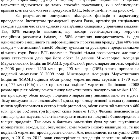
маркетинг відноситься до таких способів просування, як і забезпечують
прямий контакт споживача з продуктом (BTL, below-the-line, «під рисою»).
За результатами опитування німецьких фахівців з маркетингу,
проведеного Інститутом громадської думки Forsa, організація спеціальних
заходів в даний час стала однією з невід'ємних складових управління іміджем.
Так, 62% експертів вважають, що заходи event-маркетингу керують
емоційним розвитком іміджу, а 56% опитаних використовують їх для
одночасного емоційного та інформаційного просування бренду. Для 40% такі
заходи – оптимальний спосіб обміну думками та досвідом з представниками
цільових груп. Ринок BTL-послуг на Україні тільки розвивається, але вже є
деякі статистичні дані про його обсяг. За даними Міжнародної Асоціації
Маркетингових Ініціатив (МАМІ), український ринок маркетингових сервісів
у 2008 році склав 1456 млн. грн, 295 млн. грн (20%) з яких припало на
подієвий маркетинг. У 2009 році Міжнародна Асоціація Маркетингових
Ініціатив (МАМІ) оцінила обсяг ринку маркетингових сервісів в 1770 млн.
грн, 177 млн (10%) з яких припало на подієвий маркетинг. Порівняно з 2008
роком при ріст обсягу всього ринку маркетингових послуг склав майже 18% ,
але при цьому обсяг послуг подієвого маркетингу знизився мало не в двоє.
Тому послужив вплив економічної кризи, при якому основні впливи грошових
коштів здійснювалися в сектор іtrade promotion, обсяг якого збільшився з 460
млн. грн до 552 млн. грн (приріст склав близько 17%). Фахівці пояснюють це
тим, що криза змусила клієнтів активувати вплив на покупців безпосередньо в
місцях продажів. Так само в багатьох компаніях були урізані внутрішньо
корпоративні заходи, що, безумовно, крім усього іншого вплинуло на, те що
подієвий маркетинг просів досить сильно. Але, незважаючи, на ситуацію 2009
року, з 2010 по 2012 роки спостерігалася тенденція зростання обсягу як