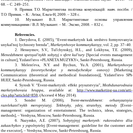
68. – С. 249–251.
9.
Примак Т.О. Маркетингова політика комунікацій: навч. посіб
н.
/
Т.О. Примак. – К.: Атіка; Ельга-Н, 2009. – 328 с.
10.
Музыкант В.Л. Маркетинговые основы управления
коммуникациями / В.Л.
Музыкант.
–
М.: Эксмо, 2008.
–
832 с.
Referencies.
1. Davydova
,
E.
(2005), “
Event-marketynh kak sredstvo formyrovanyia
unykal'noj lychnosty brenda
”,
Marketynhovye kommunykatsyy
, vol.
2
, pp.
37–40.
2. Herasymov, S.V., Tul'chynskyj, H.L.,
and
Lokhyna, T.E. (2009),
Menedzhment spetsyal'nykh sobytyj v sfere kul'tury
[
Special events management
in culture
], Yzdatel'stvo «PLANETA MUZYKY», S
ankt
-
Petersbourg
,
Russia
.
3. Melent'eva, N.Y.
and
Bychun, Yu.A. (2001),
Marketynhovye
kommunykatsyy (teoretycheskye y metodycheskye osnovy)
[
Marketing
Communication
(
theoretical and methodical foundations
)], Yzdatel'stvo SPb
HUEF, S
ankt
-
Petersbourg
,
Russia
.
4. Syrosh V. “Event-marketynh: effekt prysutstvyia”
,
Mezhdunarodnaia
marketynhovaia hruppa
,
available at
:
http://www.marketing-ua.com/arti-
cles.php?articleld=859
, (
Accesed
4
May
2014).
5. Sonder M. (2006),
Yvent-menedzhment: orhanyzatsyia
razvlekatel'nykh meropryiatyj. Tekhnyky, ydey, stratehyy, metody
[
Event
-
management: organization of entertainment. The technics, ideas, strategies,
methods
]
,
– Vershyna,
Moscow,
S
ankt
-
Petersbourg
,
Russia
.
6. Nazymko, A.E. (2007),
Sobytyjnyj marketynh: rukovodstvo dlia
zakazchykov y yspolnytelej
[
Event
-
management
:
guideline for the
customer and
the executor
], – Vershyna,
Moscow
, S
ankt
-
Petersbourg
,
Russia
.