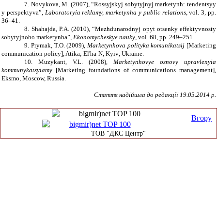
7. Novykova, M. (2007), “Rossyjskyj sobytyjnyj marketynh: tendentsyy
y perspektyva”,
Laboratoryia reklamy, marketynha y public relations
,
vol
. 3,
pp
.
36–41.
8. Shahajda, P.A. (2010), “Mezhdunarodnyj opyt otsenky effektyvnosty
sobytyjnoho marketynha”,
Ekonomycheskye nauky
,
vol
. 68,
pp
. 249–251.
9. Prymak, T.O. (2009),
Marketynhova polityka komunikatsij
[
Marketing
communication policy
], Atika; El'ha-N,
Kyiv
,
Ukraine
.
10. Muzykant, V.L. (2008),
Marketynhovye osnovy upravlenyia
kommunykatsyiamy
[
Marketing foundations of communications management
]
,
Eksmo,
Moscow, Russia.
Стаття надійшла до редакції 19.05.2014 р.
Вгору
ТОВ "ДКС Центр"