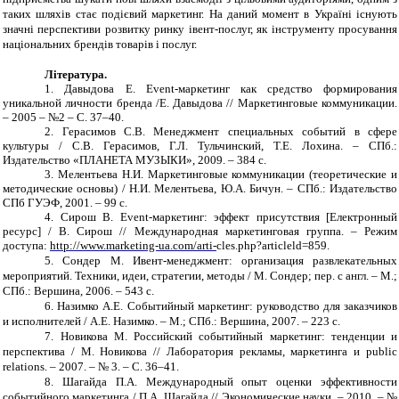
таких шляхів стає подієвий маркетинг. На даний момент в Україні існують
значні перспективи розвитку ринку івент-послуг, як
інструменту
просування
національних брендів товарів і послуг.
Література.
1.
Давыдова Е. Event-маркетинг как средство формирования
уникальной личности бренда /Е. Давыдова // Маркетинговые коммуникации.
– 2005 – №2 –
С. 37
–
40.
2.
Герасимов С.В. Менеджмент специальных событий в сфере
культуры / С.В.
Герасимов, Г.Л. Тульчинский, Т.Е. Лохина
.
– СПб.:
Издательство «ПЛАНЕТА МУЗЫКИ», 2009. – 384 с.
3.
Мелентьева Н.И. Маркетинговые коммуникации (теоретические и
методические основы) / Н.И. Мелентьева, Ю.А. Бичун
.
– СПб.: Издательство
СПб ГУЭФ, 2001. – 99 с.
4.
Сирош В. Event-маркетинг: эффект присутствия [Електронный
ресурс] / В. Сирош // Международная маркетинговая группа. – Режим
доступа:
http://www.marketing-ua.com/arti-
cles.php?articleld=859.
5.
Сондер М. Ивент-менеджмент: организация развлекательных
мероприятий. Техники, идеи, стратегии, методы / М. Сондер; пер. с англ.
–
М.;
СПб.: Вершина, 2006.
–
543 с.
6.
Назимко А.Е. Событийный маркетинг: руководство для заказчиков
и исполнителей / А.
E
. Назимко. – М.; СПб.: Вершина, 2007. – 223 с.
7.
Новикова М. Российский событийный маркетинг: тенденции и
перспектива / М. Новикова // Лаборатория рекламы, маркетинга и public
relations. – 2007. – № 3. – С. 36–41.
8.
Шагайда П.А. Международный опыт оценки эффективности
событийного маркетинга / П.А. Шагайда // Экономические науки. – 2010. – №