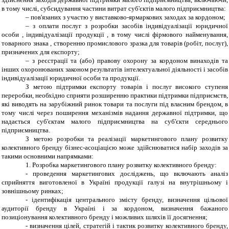
в тому числі, субсидування частини витрат суб'єктів малого підприємництва:
– пов'язаних з участю у виставково-ярмаркових заходах за кордоном;
– з оплати послуг з розробки засобів індивідуалізації юридичної
особи , індивідуалізації продукції , в тому числі фірмового найменування,
товарного знака , створенню промислового зразка для товарів (робіт, послуг),
призначених для експорту;
– з реєстрації та (або) правову охорону за кордоном винаходів та
інших охоронюваних законом результатів інтелектуальної діяльності і засобів
індивідуалізації юридичної особи та продукції.
З метою підтримки експорту товарів і послуг високого ступеня
переробки, необхідно сприяти розширенню практики підтримки підприємств,
які виводять на зарубіжний ринок товари та послуги під власним брендом, в
тому числі через поширення механізмів надання державної підтримки, що
надається суб'єктам малого підприємництва на суб'єкти середнього
підприємництва.
З метою розробки та реалізації маркетингового плану розвитку
колективного бренду бізнес-асоціацією може здійснюватися набір заходів за
такими основними напрямками:
1.
Розробка маркетингового плану розвитку колективного бренду:
-
проведення маркетингових досліджень, що включають аналіз
сприйняття виготовленої в Україні продукції галузі на внутрішньому і
зовнішньому ринках;
-
ідентифікація центрального змісту бренду, визначення цільової
аудиторії бренду в Україні і за кордоном, визначення бажаного
позиціонування колективного бренду і можливих шляхів її досягнення;
-
визначення цілей, стратегій і тактик розвитку колективного бренду,