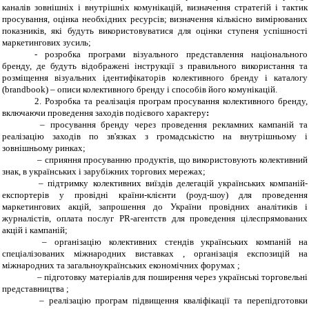
каналів зовнішніх і внутрішніх комунікацій, визначення стратегій і тактик
просування, оцінка необхідних ресурсів; визначення кількісно вимірюваних
показників, які будуть використовуватися для оцінки ступеня успішності
маркетингових зусиль;
-
розробка програми візуального представлення національного
бренду, де будуть відображені інструкції з правильного використання та
розміщення візуальних ідентифікаторів колективного бренду і каталогу
(brandbook) – описи колективного бренду і способів його комунікацій.
2. Розробка та реалізація програм просування колективного бренду,
включаючи
проведення заходів подієвого характеру
:
–
просування бренду через проведення рекламних кампаній та
реалізацію заходів по зв'язках з громадськістю на внутрішньому і
зовнішньому ринках;
–
сприяння просуванню продуктів, що використовують колективний
знак, в українських і зарубіжних торгових мережах;
–
підтримку колективних виїздів делегацій українських компаній-
експортерів у провідні країни-клієнти (роуд-шоу) для проведення
маркетингових акцій, запрошення до України провідних аналітиків і
журналістів, оплата послуг PR-агентств для проведення цілеспрямованих
акцій і кампаній;
–
організацію колективних стендів українських компаній на
спеціалізованих міжнародних виставках , організація експозицій на
міжнародних та загальноукраїнських економічних форумах ;
–
підготовку матеріалів для поширення через українські торговельні
представництва ;
–
реалізацію програм підвищення кваліфікації та перепідготовки