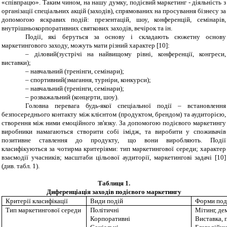
«співпрацю». Таким чином, на нашу думку, подієвий маркетинг - діяльність з
організації спеціальних акцій (заходів), спрямованих на просування бізнесу за
допомогою яскравих подій: презентацій, шоу, конференцій, семінарів,
внутрішньокорпоративних святкових заходів, вечірок та ін.
Події, які беруться за основу і складають сюжетну основу
маркетингового заходу, можуть мати різний характер
[
10
]
:
– діловий(зустрічі на найвищому рівні
,
конференції
,
конгреси
,
виставки)
;
– навчальний (
тренінги,
семінари
);
– спортивний(
змагання,
турніри
,
конкурси
);
– навчальний (
тренінги,
семінари
);
– розважальний (концерти, шоу).
Головна перевага будь-якої спеціальної події – встановлення
безпосереднього контакту між клієнтом (продуктом, брендом) та аудиторією,
створення між ними емоційного зв'язку. За допомогою подієвого маркетингу
виробники намагаються створити собі імідж, та виробити у споживачів
позитивне ставлення до продукту, що вони виробляють. Події
класифікуються за чотирма критеріями: тип маркетингової середи; характер
взаємодії учасників; масштаби цільової аудиторії, маркетингові задачі [
10
]
(див. табл. 1).
Таблиця 1.
Диференціація
заходів
подієвого
маркетингу
Критерії класифікації
Види подій
Форми под
Тип маркетингової середи
Політичні
Мітинг, де
Корпоративні
Виставка, 