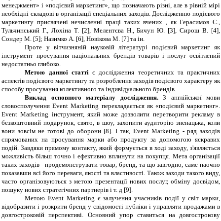
менеджмент» і «подієвий маркетинг», що позначають різні, але в рівній мірі
необхідні складові в організації спеціальних заходів. Дослідженню подієвого
маркетингу присвячені нечисленні праці таких вчених , як Герасимов С.,
Тульчинський Г., Лохіна Т. [2], Мелентєва Н., Бичун Ю. [3], Сирош В. [4],
Сондер М. [5]; Назимко А. [6], Новікова М. [7] та ін.
Проте у вітчизняній науковій літературі подієвий маркетинг як
інструмент просування національних брендів товарів і послуг освітлений
недостатньо глибоко.
Метою данної статті
є дослідження теоретичних та практичних
аспектів подієвого маркетингу та розроблення заходів подієвого характеру як
способу просування колективного та індивідуального брендів.
Виклад основного матеріалу дослідження.
З англійської мови
словосполучення Event Marketing перекладається як «подієвий маркетинг».
Event Marketing інструмент, який може дозволити перетворити рекламу в
безкоштовний подарунок, свято, в шоу, захопити аудиторію зненацька, коли
вони зовсім не готові до оборони [8]. І так, Event Marketing - ряд заходів
спрямованих на просування марки або продукту за допомогою яскравих
подій. Завдяки прямому контакту, який формується в ході заходу, з'являється
можливість більш точно і ефективно вплинути на покупця. Мета організації
таких заходів - продемонструвати товар, бренд, та що завгодно, саме наочно
показавши всі його переваги, якості та властивості. Також заходи такого виду,
часто організовуються з метою презентації нових послуг, обміну досвідом,
пошуку нових стратегічних партнерів і т. д [9].
Метою Event Marketing є залучення учасників події у світ марки,
відобразити і розкрити бренд у свідомості публіки і управляти продажами в
довгостроковій перспективі. Основний упор ставиться на довгострокову