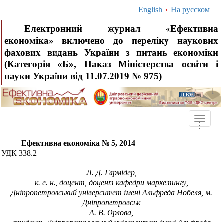
English
•
На русском
Електронний журнал «Ефективна
економіка» включено до переліку наукових
фахових видань України з питань економіки
(Категорія «Б», Наказ Міністерства освіти і
науки України від 11.07.2019 № 975)
Toggle
.
.
.
naviga
Ефективна економіка № 5, 2014
УДК
338.2
Л. Д. Гармідер
,
к. е. н., доцент, доцент кафедри
маркетингу
,
Дніпропетровський університет імені Альфреда Нобеля
, м.
Дніпропетровськ
А
.
В. Орлова
,