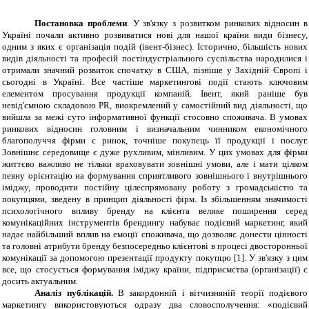
Постановка проблеми
.
У зв'язку з розвитком ринкових відносин в
Україні почали активно розвиватися нові для нашої країни види бізнесу,
одним з яких є організація подій (івент-бізнес). Історично, більшість нових
видів діяльності та професій постіндустріального суспільства народилися і
отримали значний розвиток спочатку в США, пізніше у Західній Європі і
сьогодні в Україні. Все частіше маркетингові події стають ключовим
елементом просування продукції компаній. Івент, який раніше був
невід'ємною складовою РR, виокремлений у самостійний вид діяльності, що
вийшла за межі суто інформативної функції стосовно споживача. В умовах
ринкових відносин головним і визначальним чинником економічного
благополуччя фірми є ринок, точніше покупець її продукції і послуг.
Зовнішнє середовище є дуже рухливим, мінливим. У цих умовах для фірми
життєво важливо не тільки враховувати зовнішні умови, але і мати цілком
певну орієнтацію на формування сприятливого зовнішнього і внутрішнього
іміджу, проводити постійну цілеспрямовану роботу з громадськістю та
покупцями, зведену в принцип діяльності фірм. Із збільшенням значимості
психологічного впливу бренду на клієнта велике поширення серед
комунікаційних інструментів брендингу набуває подієвий маркетинг, який
надає найбільший вплив на емоції споживача, що дозволяє донести цінності
та головні атрибути бренду безпосередньо клієнтові в процесі двосторонньої
комунікації за допомогою презентації продукту покупцю [1]. У зв'язку з цим
все, що стосується формування іміджу країни, підприємства (організації) є
досить актуальним.
Аналіз публікацій.
В закордонній і вітчизняній теорії подієвого
маркетингу використовуються одразу два словосполучення: «подієвий