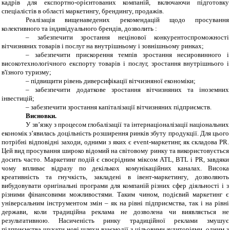
кадрів для експортно-орієнтованих компаній, включаючи підготовку
спеціалістів в області маркетингу, брендингу, продажів.
Реалізація вищенаведених рекомендацій щодо просування
колективного та індивідуального брендів, дозволить :
– забезпечити зростання нецінової конкурентоспроможності
вітчизняних товарів і послуг на внутрішньому і зовнішньому ринках;
– забезпечити прискорення темпів зростання несировинного і
високотехнологічного експорту товарів і послуг, зростання внутрішнього і
в'їзного туризму;
– підвищити рівень диверсифікації вітчизняної економіки;
– забезпечити додаткове зростання вітчизняних та іноземних
інвестицій;
– забезпечити зростання капіталізації вітчизняних підприємств.
Висновки.
У зв’язку з процесом глобалізації та інтернаціоналізації національних
економік з’явилась доцільність розширення ринків збуту продукції. Для цього
потрібні відповідні заходи, одними з яких є event-маркетинг, як складова PR.
Цей вид просування широко відомий на світовому ринку та використовується
досить часто. Маркетинг подій є своєрідним міксом ATL, BTL і PR, завдяки
чому впливає відразу по декількох комунікаційних каналах. Висока
креативність та гнучкість, закладені в івент-маркетингу, дозволяють
вибудовувати оригінальні програми для компаній різних сфер діяльності і з
різними фінансовими можливостями. Таким чином, подієвий маркетинг є
універсальним інструментом змін – як на рівні підприємства, так і на рівні
держави, коли традиційна реклама не дозволена чи виявляється не
результативною. Насиченість ринку традиційної реклами змушує
підприємства шукати нові шляхи взаємодії з цільовими аудиторіями, одним з