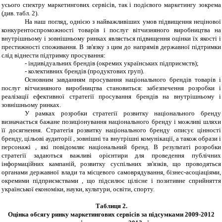
усього спектру маркетингових сервісів, так і подієвого маркетингу зокрема
(див. табл. 2).
На наш погляд, однією з найважливіших умов підвищення нецінової
конкурентоспроможності товарів і послуг вітчизняного виробництва на
внутрішньому і зовнішньому ринках являється підвищення оцінки їх якості і
престижності споживання. В зв'язку з цим до напрямів державної підтримки
слід віднести підтримку просування:
-
індивідуальних брендів (окремих українських підприємств);
-
колективних брендів (продуктових груп).
Основним завданням просування національного брендів товарів і
послуг вітчизняного виробництва становиться: забезпечення розробки і
реалізації ефективної стратегії просування брендів на внутрішньому і
зовнішньому ринках.
У рамках розробки стратегії розвитку національного бренду
визначається бажане позиціонування національного бренду і можливі шляхи
її досягнення. Стратегія розвитку національного бренду описує цінності
бренду, цільові аудиторії , зовнішні та внутрішні комунікації, а також образи і
персонажі , які повідомляє національний бренд. В результаті розробки
стратегії задаються важливі орієнтири для проведення публічних
інформаційних кампаній, розвитку суспільних зв'язків, що проводяться
органами державної влади та місцевого самоврядування, бізнес-асоціаціями,
окремими підприємствами , що підсилює цілісне і позитивне сприйняття
української економіки, науки, культури, освіти, спорту.
Таблиця 2.
Оцінка обсягу ринку маркетингових сервісів за підсумками 2009-2012