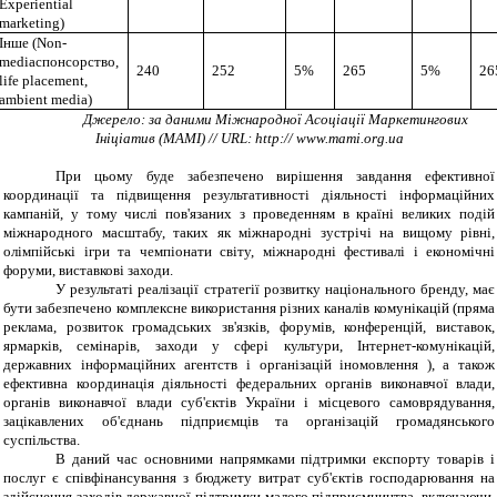
Experiential
marketing)
Інше
(Non-
media
спонсорство
,
240
252
5%
265
5%
26
life placement,
ambient media)
Джерело: за даними Міжнародної Асоціації Маркетингових
Ініціатив (МАМІ) // URL: http:// www.mami.org.ua
При цьому буде забезпечено вирішення завдання ефективної
координації та підвищення результативності діяльності інформаційних
кампаній, у тому числі пов'язаних з проведенням в країні великих подій
міжнародного масштабу, таких як міжнародні зустрічі на вищому рівні,
олімпійські ігри та чемпіонати світу, міжнародні фестивалі і економічні
форуми, виставкові заходи.
У результаті реалізації стратегії розвитку національного бренду, має
бути забезпечено комплексне використання різних каналів комунікацій (пряма
реклама, розвиток громадських зв'язків, форумів, конференцій, виставок,
ярмарків, семінарів, заходи у сфері культури, Інтернет-комунікацій,
державних інформаційних агентств і організацій іномовлення ), а також
ефективна координація діяльності федеральних органів виконавчої влади,
органів виконавчої влади суб'єктів України і місцевого самоврядування,
зацікавлених об'єднань підприємців та організацій громадянського
суспільства.
В даний час основними напрямками підтримки експорту товарів і
послуг є співфінансування з бюджету витрат суб'єктів господарювання на
здійснення заходів державної підтримки малого підприємництва, включаючи,