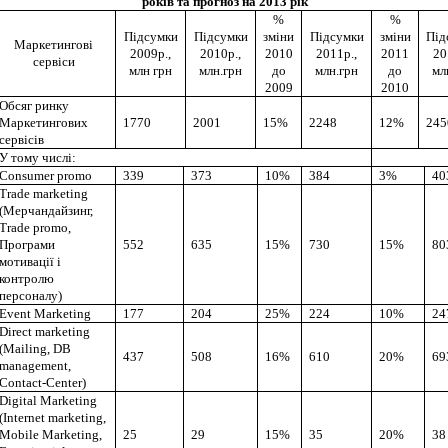
років та прогноз на 2013 рік
%
%
Підсумки
Підсумки
зміни
Підсумки
зміни
Під
Маркетингові
2009р.,
2010р.,
2010
2011р.,
2011
20
сервіси
млн грн
млн.грн
до
млн.грн
до
мл
2009
2010
Обсяг ринку
Маркетингових
1770
2001
15%
2248
12%
245
сервісів
У тому числі:
Consumer promo
339
373
10%
384
3%
40
Trade marketing
(Мерчандайзинг,
Trade promo,
Програми
552
635
15%
730
15%
80
мотивації і
контролю
персоналу)
Event Marketing
177
204
25%
224
10%
24
Direct marketing
(Mailing, DB
437
508
16%
610
20%
69
management,
Contact-Center)
Digital Marketing
(Internet marketing,
Mobile Marketing,
25
29
15%
35
20%
38