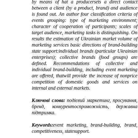
by means of hat a
producer
sets
a direct contact
between a client (by a product, brand) and audience
is found out
.
An
author four
classification criteria
of
events grouping: type of
marketing environment;
character of cooperation of participants; scales of
target audience,
marketing tasks is distinguishing. On
results the estimation of
Ukrainian market volume of
marketing
services
basic directions of
brand-building
state
support:
individual brands
(particular Ukrainian
enterprises); collective brands
(food groups) are
defined. R
ecommendations of
collective and
individual
b
rand-building
,
including event marketing
are offered,
that
will
provide the
increase of
nonprice
competition of
domestic goods and services on
internal
and external
markets.
Ключові слова:
подієвий маркетинг, просування,
бренд, конкурентоспроможність, державна
підтримка.
Keywords:
event marketing
,
brand-building
, brand,
competitiveness,
state
support.