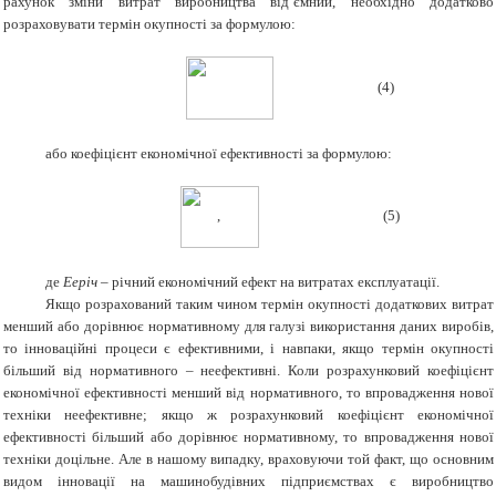
рахунок зміни витрат виробництва від’ємний, необхідно додатково
розраховувати термін окупності за формулою:
(4)
або коефіцієнт економічної ефективності за формулою:
, (5)
де
Ееріч
– річний економічний ефект на витратах експлуатації.
Якщо розрахований таким чином термін окупності додаткових витрат
менший або дорівнює нормативному для галузі використання даних виробів,
то інноваційні процеси є ефективними, і навпаки, якщо термін окупності
більший від нормативного – неефективні. Коли розрахунковий коефіцієнт
економічної ефективності менший від нормативного, то впровадження нової
техніки неефективне; якщо ж розрахунковий коефіцієнт економічної
ефективності більший або дорівнює нормативному, то впровадження нової
техніки доцільне. Але в нашому випадку, враховуючи той факт, що основним
видом інновації на машинобудівних підприємствах є виробництво