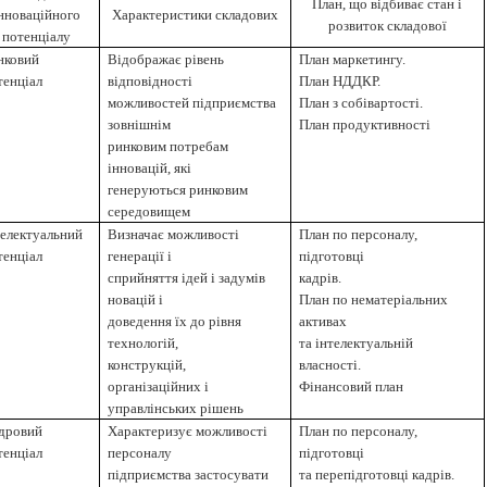
План, що відбиває стан і
нноваційного
Характеристики складових
розвиток складової
потенціалу
нковий
Відображає рівень
План маркетингу.
тенціал
відповідності
План НДДКР.
можливостей підприємства
План з собівартості.
зовнішнім
План продуктивності
ринковим потребам
інновацій, які
генеруються ринковим
середовищем
телектуальний
Визначає можливості
План по персоналу,
тенціал
генерації і
підготовці
сприйняття ідей і задумів
кадрів.
новацій і
План по нематеріальних
доведення їх до рівня
активах
технологій,
та інтелектуальній
конструкцій,
власності.
організаційних і
Фінансовий план
управлінських рішень
дровий
Характеризує можливості
План по персоналу,
тенціал
персоналу
підготовці
підприємства застосувати
та перепідготовці кадрів.