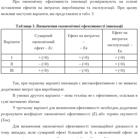
Про економічну ефективність інновації розмірковують на основі
зіставлення ефектів на витратах виробництва та експлуатації. При цьому
можливі наступні варіанти, які представлені в табл. 3.
Таблиця 3. Визначення економічної ефективності інновації
Ефект на
Сумарний
Ефект на витратах
витратах
Варіанти
економічний
–
експлуатації –
ефект –
Ес
–
Ев
Ев
І
+ (>0)
+ (>0)
+ (>0)
ІІ
– (<0)
– (>0)
+ (>0)
ІІІ
+ (<0)
– (>0)
+ (<0)
Так, при першому варіанті інновація є високоефективною і не вимагає
додаткових витрат при виробництві.
В умовах другого варіанта – нова техніка не є ефективною, оскільки в
сумі матимемо збитки.
У третьому варіанті для визначення ефективності необхідно додатково
розрахувати коефіцієнт економічної ефективності (
Е
)
або термін окупності
(
Ток
).
Для визначення економічної ефективності інноваційної діяльності в
тому випадку, коли сумарний ефект більший за 0, а економічний ефект за