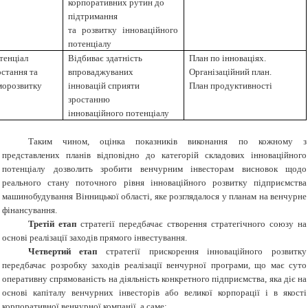
корпоративних рутин до
підтримання
та розвитку інноваційного
потенціалу
тенціал
Відбиває здатність
План по інноваціях.
остання та
впроваджуваних
Організаційний план.
морозвитку
інновацій сприяти
План продуктивності
зростанню
інноваційного потенціалу
Таким чином, оцінка показників виконання по кожному з
представлених планів відповідно до категорій складових інноваційного
потенціалу дозволить зробити венчурним інвесторам висновок щодо
реального стану поточного рівня інноваційного розвитку підприємства
машинобудування Вінницької області, яке розглядалося у планам на венчурне
фінансування.
Третій етап
стратегії передбачає створення стратегічного союзу на
основі реалізації заходів прямого інвестування.
Четвертий етап
стратегії прискорення інноваційного розвитку
передбачає розробку заходів реалізації венчурної програми, що має суто
оперативну спрямованість на діяльність конкретного підприємства, яка діє на
основі капіталу венчурних інвесторів або великої корпорації і в якості
корпоративної венчурної компанії, а саме: