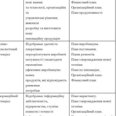
нові знання
Фінансовий план.
та технології, організаційні
Організаційний план.
та
План продуктивності
управлінські рішення,
виконати
розробку та виготовити
нову
інноваційну продукцію
хніко-
Відображає здатність
План виробництва.
хнологічний
оперативно
План постачання.
тенціал
переорієнтувати виробничі
Плани ремонтів.
потужності і налагодити
План з впровадження нової
економічно
техніки.
ефективне виробництво
План по інноваціях.
нових
Організаційний план.
продуктів, які відповідають
Фінансовий план
ринковим
потребам
формаційний
Відображає інформаційну
План маркетингу.
тенціал
забезпеченість,
План з впровадження нової
підприємства, ступінь
техніки.
повноти і точності
Організаційний план.