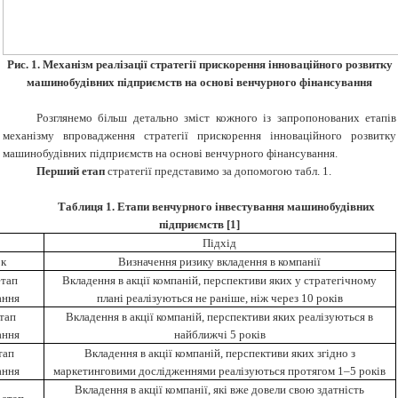
Рис. 1. Механізм реалізації стратегії прискорення інноваційного розвитку
машинобудівних підприємств на основі венчурного фінансування
Розглянемо більш детально зміст кожного із запропонованих етапів
механізму впровадження стратегії прискорення інноваційного розвитку
машинобудівних підприємств на основі венчурного фінансування.
Перший етап
стратегії представимо за допомогою табл. 1.
Таблиця 1. Етапи венчурного інвестування машинобудівних
підприємств [1]
и
Підхід
ок
Визначення ризику вкладення в компанії
тап
Вкладення в акції компаній, перспективи яких у стратегічному
ання
плані реалізуються не раніше, ніж через 10 років
тап
Вкладення в акції компаній, перспективи яких реалізуються в
ання
найближчі 5 років
тап
Вкладення в акції компаній, перспективи яких згідно з
ання
маркетинговими дослідженнями реалізуються протягом 1–5 років
Вкладення в акції компанії, які вже довели свою здатність