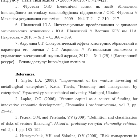
Нац. ун-ту “Львів. Політехніка
”
. - 2008. - № 628. - С. 424-429.
5.
Фірстова О.Ю. Економічні плани як засіб збільшення
інноваційного потенціалу машинобудівних підприємств / О.Ю. Фірстова //
Механізм регулювання економіки. – 2009. – № 4, Т. 2. – С. 210 – 217.
6.
Шилянский Ю.А.
Интеграционные преобразования и динамика
экономических отношений /
Ю.А. Шилянский
//
Вестник КГУ им. Н.А.
Некрасова. – 2010. – № 3. – С. 366 – 369.
7.
Авдонина С.Г. Синергетический эффект кластерных образований и
параметры его оценки / С.Г. Авдонина // Региональная экономика и
управление: электронный научный журнал, 2012. – № 1 (29) /
[
Електронний
ресурс
]
. – Режим доступу:
http://regio
n
.mc
n
ip.ru
.
References
.
1.
Shyl
o,
L
.
A
. (2008), “
Improvement of the venture investing of
metallurgical enterprises
”,
K
.e.n.
Thesis
,
“
Economy and management by
enterprises”, Pryazovskyy state technical university, Mariupol, Ukraine.
2.
Lapko
,
O
.
O
. (2006), “Venture capital as a source of funding for
innovative economic development”,
Ekonomika i prohnozuvannia
,
vol
. 3,
pp.
25–42.
3.
Petruk
,
O.M.
and
Perehuda
,
V.V.
(2009), “Definition and classification
of risks of venture financing”,
Aktual'ni problemy rozvytku ekonomiky rehionu
,
vol
. 5, t. 1, pp. 185–192.
4.
Herasymchuk, V.H.
and
Shkolna, O.V. (2008),
“
Risk management in