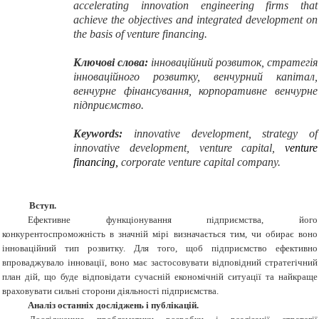
accelerating innovation engineering firms that
achieve the objectives and integrated development on
the basis of venture financing.
Ключові слова:
інноваційний розвиток, стратегія
інноваційного розвитку, венчурний капітал,
венчурне фінансування, корпоративне венчурне
підприємство.
Keywords:
innovative development, strategy of
innovative development, venture capital,
venture
financing
,
corporate venture capital company.
Вступ.
Ефективне функціонування підприємства, його
конкурентоспроможність в значній мірі визначається тим, чи обирає воно
інноваційний тип розвитку. Для того, щоб підприємство ефективно
впроваджувало інновації, воно має застосовувати відповідний стратегічний
план дій, що буде відповідати сучасній економічній ситуації та найкраще
враховувати сильні сторони діяльності підприємства.
Аналіз останніх досліджень і публікацій.