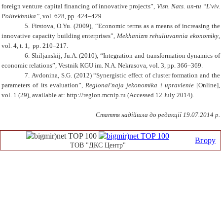
foreign venture capital financing of innovative projects
”,
Visn. Nats. un-tu “L'viv.
Politekhnika”
,
vol
. 628, pp. 424–429.
5.
Firstova
,
O.Yu
. (2009), “Economic terms as a means of increasing the
innovative capacity building enterprises”,
Mekhanizm rehuliuvannia ekonomiky
,
vol
. 4, t. 1, pp. 210–217.
6.
Shiljanskij
,
Ju.A
. (2010), “Integration and transformation dynamics of
economic relations”, Vestnik KGU im. N.A. Nekrasova,
vol
. 3, pp. 366–369.
7.
Avdonina
,
S.G.
(2012) “Synergistic effect of cluster formation and the
parameters of its evaluation”,
Regional'naja jekonomika i upravlenie
[Online],
vol. 1 (29),
available at: http://regio
n
.mc
n
ip.ru (Accessed
12
July 201
4
)
.
Стаття надійшла до редакції 19.07.2014 р.
Вгору
ТОВ "ДКС Центр"