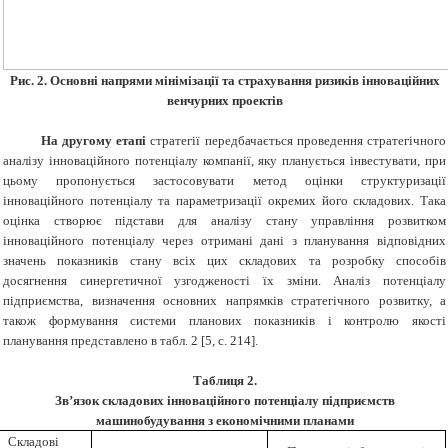
Рис. 2. Основні напрями мінімізації та страхування ризиків інноваційних
венчурних проектів
На другому етапі
стратегії передбачається проведення стратегічного
аналізу інноваційного потенціалу компанії, яку планується інвестувати, при
цьому пропонується застосовувати метод оцінки структуризації
інноваційного потенціалу та параметризації окремих його складових. Така
оцінка створює підстави для аналізу стану управління розвитком
інноваційного потенціалу через отримані дані з планування відповідних
значень показників стану всіх цих складових та розробку способів
досягнення синергетичної узгодженості їх зміни. Аналіз потенціалу
підприємства, визначення основних напрямків стратегічного розвитку, а
також формування системи планових показників і контролю якості
планування представлено в табл. 2 [5, с. 214].
Таблиця 2.
Зв’язок складових інноваційного потенціалу підприємств
машинобудування з економічними планами
Складові