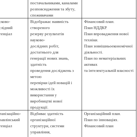
постачальниками, каналами
розповсюдження та збуту,
споживачами
уково-
Відображає наявність
Фінансовий план.
слідний
створеного
План НДДКР.
тенціал
резерву результатів
План впровадження нової
науково-
техніки.
дослідних робіт,
План зовнішньоекономічної
достатнього для
діяльності.
генерації нових знань,
План по нематеріальних
здатність
активах
проведення досліджень з
та інтелектуальній власності
метою
перевірки ідей новацій і
можливості їх
використання у
виробництві нової
продукції.
ганізаційно-
Відбиває здатність
Організаційний план.
равлінський
організаційної
План по інноваціях.
тенціал
структури, системи
Фінансовий план
управління,