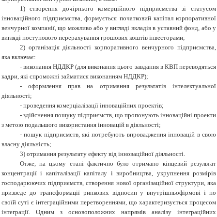
1)
створення дочірнього комерційного підприємства зі статусом
інноваційного підприємства, формується початковий капітал корпоративної
венчурної компанії, що можливо або у вигляді вкладів в уставний фонд, або у
вигляді поступового перерахування грошових коштів інвесторами;
2)
організація діяльності корпоративного венчурного підприємства,
яка включає:
-
виконання НДДКР (для виконання цього завдання в КВП переводяться
кадри, які спроможні займатися виконанням НДДКР);
-
оформлення прав на отримання результатів інтелектуальної
діяльності;
-
проведення комерціалізації інноваційних проектів;
-
здійснення пошуку підприємств, що пропонують інноваційні проекти
з метою подальшого використання інновацій в діяльності;
-
пошук підприємств, які потребують впровадження інновацій в свою
власну діяльність;
3) отримання результату ефекту від інноваційної діяльності.
Отже, на цьому етапі фактично було отримано кінцевий результат
концентрації і капіталізації капіталу і виробництва, укрупнення розмірів
господарюючих підприємств, створення нової організаційної структури, яка
призведе до трансформації ринкових відносин у внутрішньофірмові і по
своїй суті є інтеграційними перетвореннями, що характеризується процесом
інтеграції. Одним з основоположних напрямів аналізу інтеграційних