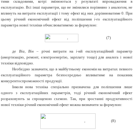
тими складовими, котрі змінюються у результаті впровадження в
експлуатацію. Всі інші параметри, що не змінилися порівняно з аналогом, не
вплинуть на витрати експлуатації і тому ефект від них дорівнюватиме 0. При
цьому річний економічний ефект від поліпшення
і
-го експлуатаційного
параметра нової техніки обчислюватимемо за формулою:
,
(7)
де
Віа, Він
– річні витрати на
і
-ий експлуатаційний параметр
(амортизацію, ремонт, електроенергію, зарплату тощо) для аналога і нової
техніки відповідно.
Необхідно зазначити, що в майбутньому економія на витратах певного
експлуатаційного параметра безпосередньо впливатиме на показник
конкурентоспроможності продукції.
Інколи нова техніка спеціально призначена для поліпшення лише
одного з експлуатаційних параметрів, тоді річний економічний ефект
розраховують за спрощеною схемою. Так, при зростанні продуктивності
нової техніки річний економічний ефект можна визначити за формулою:
, (8)