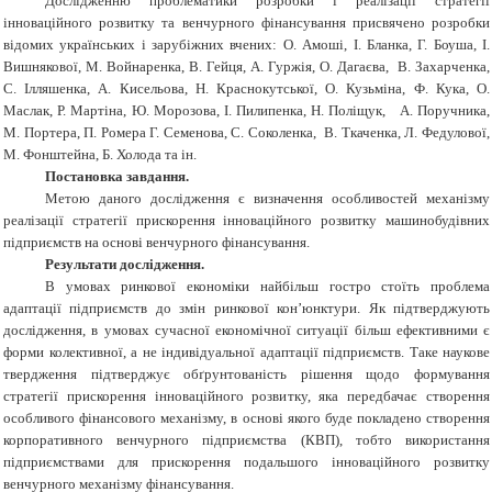
Дослідженню проблематики розробки і реалізації стратегії
інноваційного розвитку та венчурного фінансування присвячено розробки
відомих українських і зарубіжних вчених: О. Амоші, І. Бланка, Г. Боуша, І.
Вишнякової, М. Войнаренка, В. Гейця, А. Гуржія, О. Дагаєва, В. Захарченка,
С. Ілляшенка,
А. Кисельова, Н. Краснокутської, О. Кузьміна, Ф. Кука, О.
Маслак, Р. Мартіна, Ю. Морозова, І. Пилипенка, Н. Поліщук, А. Поручника,
М. Портера, П. Ромера Г. Семенова, С. Соколенка, В. Ткаченка, Л. Федулової,
М. Фонштейна, Б. Холода та ін.
Постановка завдання.
Метою даного дослідження є визначення особливостей механізму
реалізації стратегії прискорення інноваційного розвитку машинобудівних
підприємств на основі венчурного фінансування.
Результати дослідження.
В умовах ринкової економіки найбільш гостро стоїть проблема
адаптації підприємств до змін ринкової кон’юнктури. Як підтверджують
дослідження, в умовах сучасної економічної ситуації більш ефективними є
форми колективної, а не індивідуальної адаптації підприємств. Таке наукове
твердження підтверджує обґрунтованість рішення щодо формування
стратегії прискорення інноваційного розвитку, яка передбачає створення
особливого фінансового механізму, в основі якого буде покладено створення
корпоративного венчурного підприємства (КВП), тобто використання
підприємствами для прискорення подальшого інноваційного розвитку
венчурного механізму фінансування.