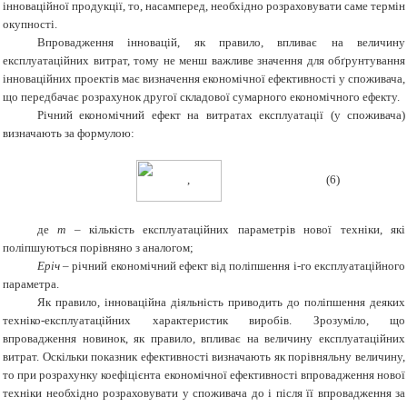
інноваційної продукції, то, насамперед, необхідно розраховувати саме термін
окупності.
Впровадження інновацій, як правило, впливає на величину
експлуатаційних витрат, тому не менш важливе значення для обґрунтування
інноваційних проектів має визначення економічної ефективності у споживача,
що передбачає розрахунок другої складової сумарного економічного ефекту.
Річний економічний ефект на витратах експлуатації (у споживача)
визначають за формулою:
, (6)
де
m
– кількість експлуатаційних параметрів нової техніки, які
поліпшуються порівняно з аналогом;
Еріч
– річний економічний ефект від поліпшення і-го експлуатаційного
параметра.
Як правило, інноваційна діяльність приводить до поліпшення деяких
техніко-експлуатаційних характеристик виробів. Зрозуміло, що
впровадження новинок, як правило, впливає на величину експлуатаційних
витрат. Оскільки показник ефективності визначають як порівняльну величину,
то при розрахунку коефіцієнта економічної ефективності впровадження нової
техніки необхідно розраховувати у споживача до і після її впровадження за