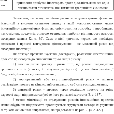
 етап
приносити прибуток інвесторам, проте діяльність яких все одно
ання
значно більш ризикована, ніж компаній традиційної економіки
Зазначимо, що венчурне фінансування – це довгострокові фінансові
інвестиції з високим ступенем ризику в акції новостворюваних малих
інноваційно-технологічних фірм, які орієнтовані на розробку і виробництво
наукомістких продуктів, з метою отримання прибутку від приросту вартості
вкладених коштів [2, с. 39]. Саме з цієї причини, перше, що необхідно
визначати і процесі венчурного фінансування – це можливий ризик від
вкладання інвестицій.
Як показує практика наукових досліджень, реалізація інвестиційних
проектів призводить до виникнення трьох видів ризику:
1) власний ризик проекту – ризик того, що реальні надходження
грошових коштів (а отже, й очікувана дохідність) під час його реалізації
будуть відрізнятися від запланованих;
2) корпоративний або внутрішньофірмовий ризик – впливає
реалізацією проекту на фінансовий стан даного суб’єкта господарювання;
3) ринковий ризик – впливає через реалізацію проекту на зміну
вартості акцій підприємства (тобто його ринкової вартості) [3, с. 187].
З метою мінімізації та страхування ризиків інноваційних проектів
машинобудівних підприємств пропонується згрупувати методи їх усунення
за трьома основними напрямками, які представлені на рис. 2. [4
, с. 427
].