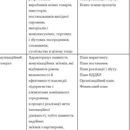
виробників нових товарів;
Бізнес-плани проектів
інвесторів;
постачальників вихідної
сировини,
матеріалів і
комплектуючих; торгових
і збутових посередників;
споживачів;
суспільство в цілому тощо
мунікаційний
Характеризує наявність
План маркетингу.
тенціал
комунікаційних зв'язків, які
План постачання.
відбивають рівень
План реалізації і збуту.
визначеності й
План НДДКР.
ефективності взаємодії
Організаційний план.
підприємства з
Фінансовий план
елементами зовнішнього
середовища
в процесі реалізації мети
інноваційної
діяльності, тобто наявність
надійних
зв'язків з партнерами,