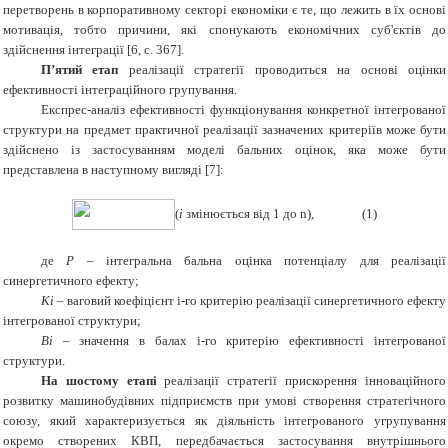
перетворень в корпоративному секторі економіки є те, що лежить в їх основі
мотивація, тобто причини, які спонукають економічних суб'єктів до
здійснення інтеграції [6, с. 367].
П’ятий етап
реалізації стратегії проводиться на основі оцінки
ефективності інтеграційного групування.
Експрес-аналіз ефективності функціонування конкретної інтегрованої
структури на предмет практичної реалізації зазначених критеріїв може бути
здійснено із застосуванням моделі бальних оцінок, яка може бути
представлена в наступному вигляді [7]:
(
і
змінюється від 1 до n), (1)
де
P
– інтегральна бальна оцінка потенціалу для реалізації
синергетичного ефекту;
Кi
– ваговий коефіцієнт i-го критерію реалізації синергетичного ефекту
інтегрованої структури;
Bi
– значення в балах i-го критерію ефективності інтегрованої
структури.
На шостому етапі
реалізації стратегії прискорення інноваційного
розвитку машинобудівних підприємств при умові створення стратегічного
союзу, який характеризується як діяльність інтегрованого угрупування
окремо створених КВП, передбачається застосування внутрішнього