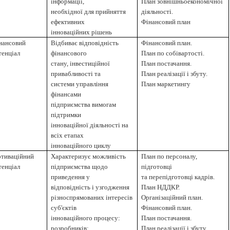
інформації,
План зовнішньоекономічної
необхідної для прийняття
діяльності.
ефективних
Фінансовий план
інноваційних рішень
нансовий
Відбиває відповідність
Фінансовий план.
тенціал
фінансового
План по собівартості.
стану, інвестиційної
План постачання.
привабливості та
План реалізації і збуту.
системи управління
План маркетингу
фінансами
підприємства вимогам
підтримки
інноваційної діяльності на
всіх етапах
інноваційного циклу
тиваційний
Характеризує можливість
План по персоналу,
тенціал
підприємства щодо
підготовці
приведення у
та перепідготовці кадрів.
відповідність і узгодження
План НДДКР.
різноспрямованих інтересів
Організаційний план.
суб'єктів
Фінансовий план.
інноваційного процесу:
План постачання.
розробників;
План реалізації і збуту.