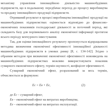
механізму управління інноваційною діяльністю машинобудівних
підприємств, що в подальшому передбачає перехід до процесу виробництва
та продажу інноваційного продукції підприємств.
Отриманий результат в процесі виробництва інноваційної продукції на
машинобудівних підприємствах оцінюється відповідно до фінансово-
економічних показників господарської діяльності за поточний період, які
складають базу для порівняльного аналізу економічної інформації протягом
всього періоду венчурного інвестування.
Так, для оцінки інноваційного результату пропонується відпрацьована
методика визначення економічної ефективності інноваційної діяльності
машинобудівних підприємств в умовах ринку [8, с. 134-142]. Згідно з
обраним методом при визначенні економічної ефективності нововведень на
машинобудівних підприємствах можливо використовувати показник
сумарного економічного ефекту, термін окупності, коефіцієнт ефективності.
Сумарний економічний ефект, розрахований за весь термін,
обчислюється за формулою:
Ес = Ев + Е
е
,
(2)
де
Ес
– сумарний ефект;
Ев
– економічний ефект на витратах виробництва;
Ее
– економічний ефект на витратах експлуатації.