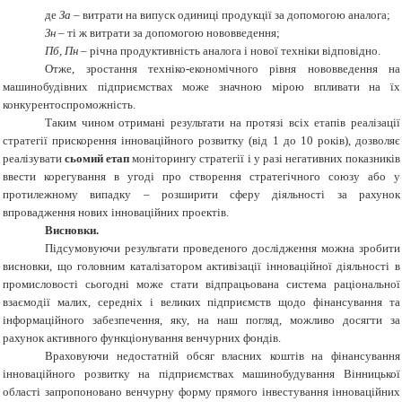
де
За
– витрати на випуск одиниці продукції за допомогою аналога;
Зн
– ті ж витрати за допомогою нововведення;
Пб, Пн
– річна продуктивність аналога і нової техніки відповідно.
Отже, зростання техніко-економічного рівня нововведення на
машинобудівних підприємствах може значною мірою впливати на їх
конкурентоспроможність.
Таким чином отримані результати на протязі всіх етапів реалізації
стратегії прискорення інноваційного розвитку (від 1 до 10 років), дозволяє
реалізувати
сьомий етап
моніторингу стратегії і у разі негативних показників
ввести корегування в угоді про створення стратегічного союзу або у
протилежному випадку – розширити сферу діяльності за рахунок
впровадження нових інноваційних проектів.
Висновки.
Підсумовуючи результати проведеного дослідження можна зробити
висновки, що головним каталізатором активізації інноваційної діяльності в
промисловості сьогодні може стати відпрацьована система раціональної
взаємодії малих, середніх і великих підприємств щодо фінансування та
інформаційного забезпечення, яку, на наш погляд, можливо досягти за
рахунок активного функціонування венчурних фондів.
Враховуючи недостатній обсяг власних коштів на фінансування
інноваційного розвитку на підприємствах машинобудування Вінницької
області запропоновано венчурну форму прямого інвестування інноваційних