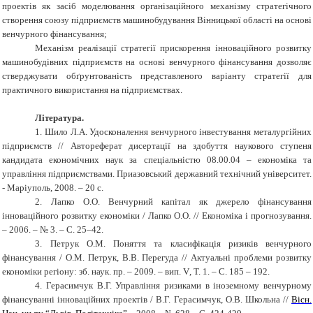
проектів як засіб моделювання організаційного механізму стратегічного
створення союзу підприємств машинобудування Вінницької області на основі
венчурного фінансування;
Механізм реалізації стратегії прискорення інноваційного розвитку
машинобудівних підприємств на основі венчурного фінансування дозволяє
стверджувати обґрунтованість представленого варіанту стратегії для
практичного використання на підприємствах.
Література
.
1.
Шило Л.А. Удосконалення венчурного інвестування металургійних
підприємств // Автореферат дисертації на здобуття наукового ступеня
кандидата економічних наук за спеціальністю 08.00.04 – економіка та
управління підприємствами. Приазовський державний технічний університет.
- Маріуполь, 2008. – 20 с.
2.
Лапко О.О. Венчурний капітал як джерело фінансування
інноваційного розвитку економіки / Лапко О.О. // Економіка і прогнозування.
– 2006. – № 3. – С. 25–42.
3.
Петрук О.М. Поняття та класифікація ризиків венчурного
фінансування / О.М. Петрук, В.В. Перегуда // Актуальні проблеми розвитку
економіки регіону: зб. наук. пр. – 2009. – вип.
V
, Т. 1. – С. 185 – 192.
4.
Герасимчук В.Г. Управління ризиками в іноземному венчурному
фінансуванні інноваційних проектів / В.Г. Герасимчук, О.В. Школьна //
Вісн.