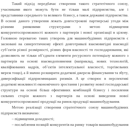
Такий підхід передбачає створення такого стратегічного союзу,
учасниками якого можуть бути не тільки малі підприємства, але і
представники середнього та великого бізнесу, а також державні підприємства.
В основі даного утворення лежать довгострокові партнерські угоди між
різними ринковими структурами з метою підвищення
конкурентоспроможності кожного з партнерів і нової організації в цілому.
Головною перевагою таких утворень для машинобудівних підприємств є
засновані на синергетичному ефекті довготривалі взаємовигідні взаємодії
суб’єктів різної розмірності, різних форм власності тп господарювання, які
дозволяють не тільки об’єднати елементи ресурсного потенціалу кожного з
партнерів на основі взаємодоповнення (наприклад, нових технологій,
кваліфікованих кадрів, об’єктів інтелектуальної власності, торгівельних
мереж тощо), а й значно розширити додаткові джерела фінансування та збуту,
диверсифікації підприємницьких ризиків. А це створює в перспективі
додаткові можливості економічного зростання і розвитку нової господарської
структури на основі більш ефективних комбінацій бізнесу і посилення
сильних сторін кожного з партнерів на основі виведення нової
конкурентоспроможної продукції на ринок продукції машинобудування.
Метою реалізації створення стратегічного союзу машинобудівних
підприємств визначено:
– підвищення доходності;
– послаблення позицій конкурентів на ринку товарів машинобудування