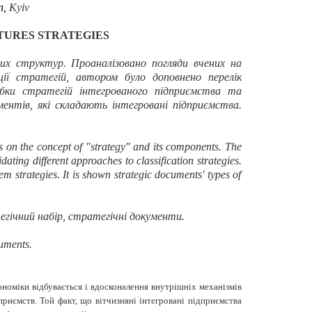
n
,
Kyiv
TURES STRATEGIES
их структур. Проаналізовано погляди вчених на
ції стратегій, автором було доповнено перелік
обки стратегій інтегрованого підприємства та
ентів, які складають інтегровані підприємства.
s on the concept of "strategy" and its components. The
ating different approaches to classification strategies.
em strategies. It is shown strategic documents' types of
егічний набір, стратегічні документи.
uments.
номіки відбувається і вдосконалення внутрішніх механізмів
риємств. Той факт, що вітчизняні інтегровані підприємства