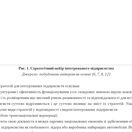
Рис. 1. Стратегічний набір інтегрованого підприємства
Джерело: побудовано автором на основі [6, 7, 8, 12]
ратегій для інтегрованих підприємств оскільки:
руктурами і ефективність функціонування усіх складових значною мірою залежи
і їх розміщенням має високий рівень ризикованості та відповідальності для всі
мств суттєво відрізняються і це суттєво впливає на зміст їх стратегій. У
ні види стратегій у відповідності з видом інтегрованих підприємств:
собою транснаціональні корпорації;
жують свою діяльність в межах окремих національних економік зі здійсненням о
я підприємства як глобального лідера або виробника найкращих автомобілів. В