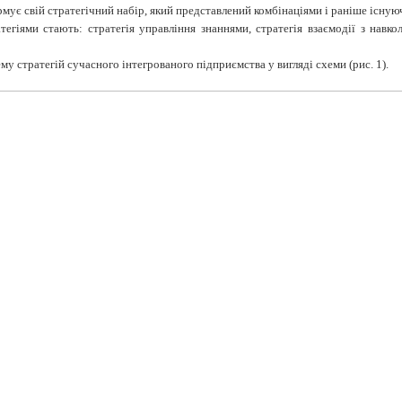
рмує свій стратегічний набір, який представлений комбінаціями і раніше існу
гіями стають: стратегія управління знаннями, стратегія взаємодії з навко
 стратегій сучасного інтегрованого підприємства у вигляді схеми (рис. 1).