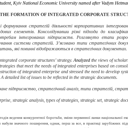
tudent,
Kyiv National Economic University named after Vadym Hetma
 THE FORMATION OF INTEGRATED CORPORATE STRUC
і формування стратегій діяльності корпоративних інтегрован
ових елементів. Консолідувавши різні підходи до класифіка
потребам інтегрованих підприємств. Розглянуто етапи розр
ування системи стратегій. З
’
ясовано типи стратегічних докум
итань, які повинні відображаються в стратегічних документах.
integrated corporate structures’ strategy.
Analyzed t
he views of scholar
rategies that meet the needs of integrated enterprises based on consolid
struction of integrated enterprise and stressed the need to develop syst
A detailed list of issues to be reflected in the strategic documents.
оване підприємство, стратегічний аналіз, типи стратегій, страт
prise, strategic analysis, types of strategies, strategic set
,
strategic doc
одів ведення конкурентної боротьби, зміни первинної ланки національної еко
 набули значного поширення, однак, перш за все, в практиці зарубіжних підп