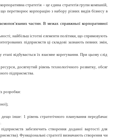
 корпоративна стратегія – це єдина стратегія групи компаній,
, що перетворює корпорацію з набору різних видів бізнесу в
заємопов’язаних частин. В межах справжньої корпоративної
яльності; найбільш істотні елементи політики, що спрямовують
інтегрованих підприємств ці складові зазнають певних змін,
у етапі відбувається їх взаємне корегування. При цьому слід
 ресурси, досягнутий рівень технологічного розвитку, обсяг
аного підприємства.
їх розробки:
ної);
 дещо інше: 1 рівень стратегічного планування передбачає
.
 підприємств забезпечить створення доданої вартості для
приємства). Функціональні стратегії визначають створення чи