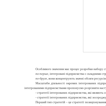
Особливого значення має процес розробки набору ст
по-перше
, інтегровані підприємства є складними ст
по-друге,
вони концентрують значні обсяги ресурсів 
Масштаби діяльності окремих інтегрованих підприє
інтегрованими підприємствами пропонуємо розрізняти наступ
-
стратегії інтегрованих підприємства, які являють 
-
стратегії інтегрованих підприємства, які зосеред
Перший тип стратегій – це стратегії позиціонуванн