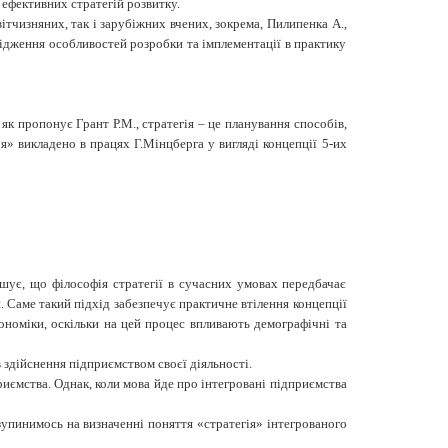
ефективних стратегій розвитку.
тчизняних, так і зарубіжних вчених, зокрема, Пилипенка А.,
лідження особливостей розробки та імплементації в практику
 як пропонує Грант Р.М., стратегія – це планування способів,
я» викладено в працях Г.Мінцберга у вигляді концепції 5-их
лошує, що філософія стратегії в сучасних умовах передбачає
Саме такий підхід забезпечує практичне втілення концепції
економіки, оскільки на цей процес впливають демографічні та
 здійснення підприємством своєї діяльності.
риємства. Однак, коли мова йде про інтегровані підприємства
 зупинимось на визначенні поняття «стратегія» інтегрованого