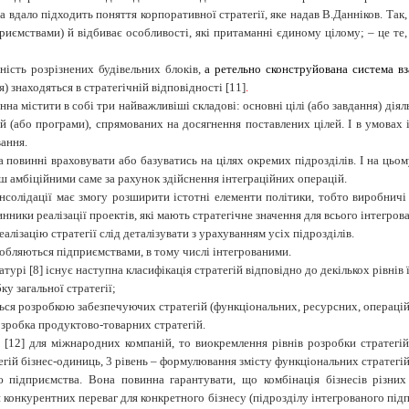
 вдало підходить поняття корпоративної стратегії, яке надав В.Данніков. Так,
риємствами) й відбиває особливості, які притаманні єдиному цілому; – це те
ність розрізнених будівельних блоків,
а ретельно сконструйована система в
я) знаходяться в стратегічній відповідності [11]
.
винна містити в собі три найважливіші складові: основні цілі (або завдання) ді
й (або програми), спрямованих на досягнення поставлених цілей. І в умовах 
ання.
 повинні враховувати або базуватись на цілях окремих підрозділів. І на цьом
ш амбіційними саме за рахунок здійснення інтеграційних операцій.
нсолідації має змогу розширити істотні елементи політики, тобто виробничі
нники реалізації проектів, які мають стратегічне значення для всього інтегров
алізацію стратегії слід деталізувати з урахуванням усіх підрозділів.
робляються підприємствами, в тому числі інтегрованими.
турі [8] існує наступна класифікація стратегій відповідно до декількох рівнів 
у загальної стратегії;
ться розробкою забезпечуючих стратегій (функціональних, ресурсних, операцій
розробка продуктово-товарних стратегій.
[12] для міжнародних компаній, то виокремлення рівнів розробки стратегій
тегій бізнес-одиниць, 3 рівень – формулювання змісту функціональних стратегій
ю підприємства. Вона повинна гарантувати, що комбінація бізнесів різних
ки конкурентних переваг для конкретного бізнесу (підрозділу інтегрованого під