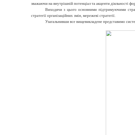
зважаючи на внутрішній потенціал та акценти діяльності фо
Виходячи з цього основними підтримуючими страте
стратегії організаційних змін, мережеві стратегії.
Узагальнивши все вищевикладене представимо систему