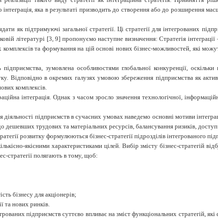
 інтеграція, яка в результаті призводить до створення або до розширення мас
зглядати як підтримуючі загальної стратегії. Ці стратегії для інтегрованих пі
уковій літературі [3, 9] пропонуємо наступне визначення: Стратегія інтеграці
 комплексів та формування на цій основі нових бізнес-можливостей, які можу
ь підприємства, зумовлена особливостями глобальної конкуренції, оскільки
итку. Відповідно в окремих галузях умовою збереження підприємства як акти
нових комплексів.
аційна інтеграція. Однак з часом зросло значення технологічної, інформаційн
я діяльності підприємств в сучасних умовах наведемо основні мотиви інтеграці
до дешевших трудових та матеріальних ресурсів, балансування ризиків, доступ
ратегії розвитку формулюються бізнес-стратегії підрозділів інтегрованого під
кількісно-якісними характеристиками цілей. Вибір змісту бізнес-стратегій від
ес-стратегії полягають в тому, щоб:
ість бізнесу для акціонерів;
ї та нових ринків.
егрованих підприємств суттєво впливає на зміст функціональних стратегій, які