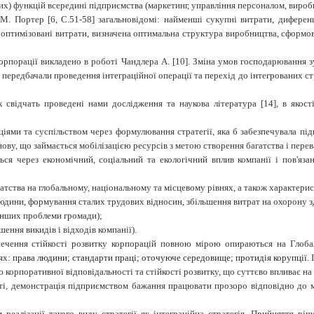
х) функцій всередині підприємства (маркетинг, управління персоналом, вироб
 М. Портер [6, С.51-58] загальновідомі: найменші сукупні витрати, диференц
оптимізовані витрати, визначена оптимальна структура виробництва, сформова
корпорації викладено в роботі Чандлера А. [10]. Зміна умов господарювання 
 передбачали проведення інтеграційної операції та перехід до інтегрованих с
 свідчать проведені нами дослідження та наукова література [14], в якост
ціями та суспільством через формулювання стратегії, яка б забезпечувала під
ову, що займається мобілізацією ресурсів з метою створення багатства і перева
ся через економічний, соціальний та екологічний вплив компанії і пов'язано
гатства на глобальному, національному та місцевому рівнях, а також характерис
людини, формування сталих трудових відносин, збільшення витрат на охорону зд
інших проблеми громади);
ення викидів і відходів компанії).
зпечення стійкості розвитку корпорацій повною мірою опираються на Глоба
ях:
права людини; стандарти праці; оточуюче середовище; протидія корупції.
орпоративної відповідальності та стійкості розвитку, що суттєво впливає на 
сті, демонстрація підприємством бажання працювати прозоро відповідно до 
м реалізації такого виду стратегії як інтеграційна стратегія. Прийняття рі