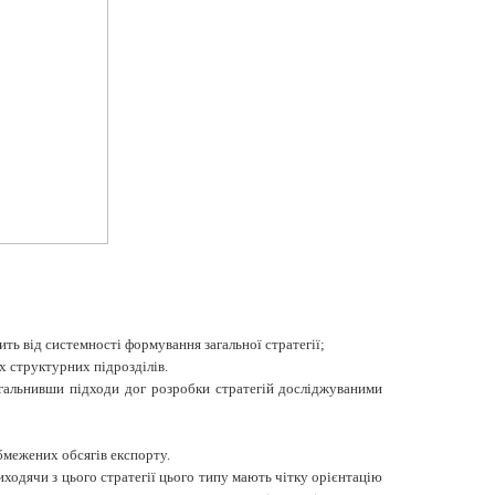
ть від системності формування загальної стратегії;
х структурних підрозділів.
загальнивши підходи дог розробки стратегій досліджуваними
бмежених обсягів експорту.
иходячи з цього стратегії цього типу мають чітку орієнтацію