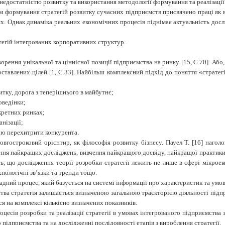
едостатністю розвитку та використання методології формування та реалізації 
 формування стратегій розвитку сучасних підприємств присвячено праці як ві
их. Однак динаміка реальних економічних процесів піднімає актуальність дос
тегій інтегрованих корпоративних структур.
ворення унікальної та ціннісної позиції підприємства на ринку [15, С.70]. Або,
ставлених цілей [1, С.33]. Найбільш комплексний підхід до поняття «стратегі
итку, дорога з теперішнього в майбутнє;
оведінки;
кретних ринках;
нізації;
ою перехитрити конкурента.
овгостроковий орієнтир, як філософія розвитку бізнесу. Пауел Т. [16] наго
ня найкращих досліджень, вивчення найкращого досвіду, найкращої практики. 
ають, що дослідження теорії розробки стратегії лежить не лише в сфері мікро
нологічні зв’язки та тренди тощо.
дний процес, який базується на системі інформації про характеристик та умов
ства стратегія залишається визначеною загальною траєкторією діяльності підп
ся на комплексі кількісно визначених показників.
оцесів розробки та реалізації стратегії в умовах інтегрованого підприємства
о підприємства та на дослідженні послідовності етапів з вироблення стратегії.