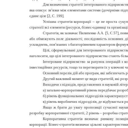
Для визначення стратегії інтегрованого підприємства
яка описує зв’язки між елементами системи (дочірніми підп
єдине ціле [2, С. 199].
Успішна стратегія корпорації – це не проста сукуп
стратегії всі елементи (ресурси, бізнес-одиниці та організаці
Стратегія, як зазначає Пилипенко А.А. [5, С.57], по
або обмежують поле діяльності; послідовність основних ді
ускладнень, пов’язаних з багаторівневим характером формув
Цілі, сформульовані для інтегрованого підприємства
наголосити, що цілі інтегрованого підприємства стають біль
Інтегроване підприємство за рахунок операцій з ко
інвестиційних ресурсів, тощо та перетворити їх у ключові чи
Основний перелік дій або програм, які забезпечать ре
Другий важливий момент це види стратегій, які роз
Виходячи з підходів, представлених в науковій літера
а) загально-корпоративний рівень передбачає розробк
б) рівень функціональних підрозділів характеризує
в) рівень виробничих підрозділів, де відбувається 
Якщо ж брати до увагу пропозиції сучасної науки 
розробку корпоративної стратегії, 2 рівень – розробка стра
Корпоративна стратегія визначає ринкову позиці
корпорації. Бізнес-стратегія визначає цільові характеристи