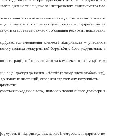
штабів діяльності існуючого інтегрованого підприємства має
дприємств мають важливе значення та є допоміжними загальної
ї – це система довгострокових цілей розвитку підприємства за
ть бути створені за рахунок об’єднання ресурсів, поширення
 відбувається зменшення кількості підприємств – учасників
вного учасника конкурентної боротьби є його укрупнення, а
ої інтеграції, тобто системної та комплексної взаємодії між
й, а це: доступ до нових клієнтів (в тому числі глобальних),
 до нових компетенцій, створити стратегічну потужність.
приємства.
бувається виходячи з того, якими є ключові бізнес-драйвери в
 формують її підтримку. Так, кожне інтегроване підприємство