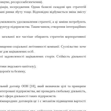
ництво, ресорсозабезпечення).
іація, зосередження. Однак базисні складові цих стратегій
ні ринки збуту тощо. Відповідно відбувається зміна змісту
зумовлюють удосконалення стратегії, а ці заміни потребують
труктур підприємства. Таким чином, створення інтеграційних
і загальної все частіше обирають стратегію корпоративної
вищення соціальної легітимності компанії. Суспільство хоче
г для зацікавлених осіб.
ї задоволеності зацікавлених сторін. Стійкість діяльності
тики людського капіталу);
оров'я та безпеку,
льний договір ООН [18], який визначили цілі та принципи
Інтегровані підприємства, які провадять глобальну діяльність,
всі сфери діяльності таких підприємств.
міжнародних договорів це і є механізм підвищення вартості
шення підприємством про здійснення інтеграції відноситься