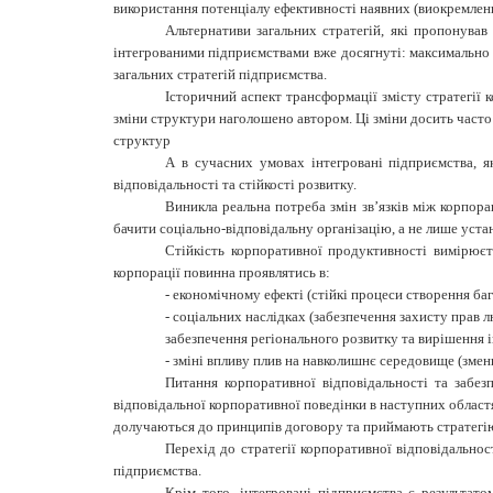
використання потенціалу ефективності наявних (виокремлени
Альтернативи загальних стратегій, які пропонував
інтегрованими підприємствами вже досягнуті: максимально 
загальних стратегій підприємства.
Історичний аспект трансформації змісту стратегії 
зміни структури наголошено автором. Ці зміни досить часто
структур
А в сучасних умовах інтегровані підприємства, як
відповідальності та стійкості розвитку.
Виникла реальна потреба змін зв’язків між корпора
бачити соціально-відповідальну організацію, а не лише устан
Стійкість корпоративної продуктивності вимірюєть
корпорації повинна проявлятись в:
- економічному ефекті (стійкі процеси створення ба
- соціальних наслідках (забезпечення захисту прав 
забезпечення регіонального розвитку та вирішення 
- зміні впливу плив на навколишнє середовище (зменш
Питання корпоративної відповідальності та забе
відповідальної корпоративної поведінки в наступних област
долучаються до принципів договору та приймають стратегію к
Перехід до стратегії корпоративної відповідально
підприємства.
Крім того, інтегровані підприємства є результато