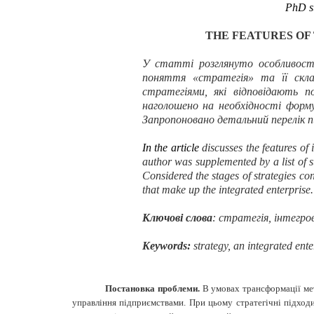
PhD s
THE
FEATURES OF
У статті розглянуто
особливост
поняття «стратегія» та її склад
стратегіями, які відповідають 
наголошено на необхідності форм
Запропоновано детальний перелік п
In the article
discusses the features of 
author was supplemented by a list of st
Considered the stages of strategies con
that make up the integrated enterprise. 
Ключові слова
: стратег
ія, інтегр
Keywords:
strategy, an integrated enter
Постановка проблеми.
В умовах трансформації мет
управління підприємствами. При цьому стратегічні підходи