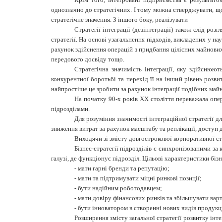
однозначно до стратегічних. І тому можна стверджувати, що
стратегічне значення. З іншого боку, реалізувати
Стратегії інтеграції (дезінтеграції) також слід ро
стратегії. На основі узагальнення підходів, викладених у на
рахунок здійснення операцій з придбання цілісних майнових
передового досвіду тощо.
Стратегічна значимість інтеграції, яку здійснюют
конкурентної боротьбі та перехід її на інший рівень розв
найпростіше це зробити за рахунок інтеграції подібних май
На початку 90-х років ХХ століття переважала опер
підрозділами.
Для розуміння значимості інтеграційної стратегії дл
зниження витрат за рахунок масштабу та реплікації, доступ 
Виходячи зі змісту довгострокової корпоративної ст
Бізнес-стратегії підрозділів є синхронізованими за 
галузі, де функціонує підрозділ. Цільові характеристики бізн
- мати гарні бренди та репутацію;
- мати та підтримувати міцні ринкові позиції;
- бути надійним роботодавцем;
- мати довіру фінансових ринків та збільшувати варт
- бути інноватором в створенні нових видів продукці
Розширення змісту загальної стратегії розвитку інт