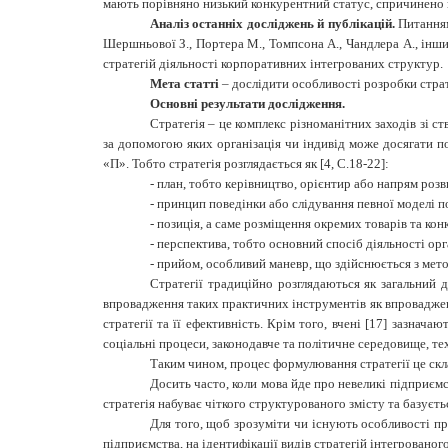
мають порівняно низький конкурентний статус, спричинено н
Аналіз останніх досліджень й публікацій.
Питанням
Шершньової З., Портера М., Томпсона А., Чандлера А., інш
стратегій діяльності корпоративних інтегрованих структур.
Мета статті
–
дослідити особливості розробки стра
Основні результати дослідження.
Стратегія – це комплекс різноманітних заходів зі ст
за допомогою яких організація чи індивід може досягати по
«П». Тобто стратегія розглядається як [4, С.18-22]:
-
план, тобто керівництво, орієнтир або напрям розв
-
принцип поведінки або слідування певної моделі п
-
позиція, а саме розміщення окремих товарів та кон
-
перспектива, тобто основний спосіб діяльності орга
-
прийом, особливий маневр, що здійснюється з мет
Стратегії традиційно розглядаються як загальний д
впровадження таких практичних інструментів як впроваджен
стратегії та її ефективність. Крім того, вчені [17] зазнач
соціальні процеси, законодавче та політичне середовище, тех
Таким чином, процес формулювання стратегії це скла
Досить часто, коли мова йде про невеликі підприєм
стратегія набуває чіткого структурованого змісту та базуєть
Для того, щоб зрозуміти чи існують особливості пр
підприємства, на ідентифікації видів стратегій інтегрованог