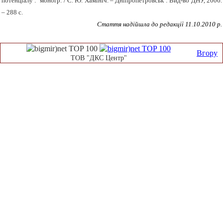
потенціалу : моногр. / С. Ю. Хамініч. – Дніпропетровськ : Вид-во ДНУ, 2006.
– 288 с.
Стаття надійшла до редакції 11.10.2010 р.
Вгору
ТОВ "ДКС Центр"