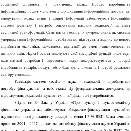
соціальної діяльності в практичних цілях.
Процес виробництва
інформаційних послуг - система упорядкування інформаційних потоків, де
генерування нових знань і цінної інформації забезпечують інноваційні
системи розвитку і потребу опанування високих технологій як зміст
суспільної трансформації. Саме наука і освіта як джерело знань, як система
упорядкування інформаційних потоків здатні підготувати людину до нового
сприйняття економіки, можливості адаптації до умов невизначеності та
швидких змін. Наука і освіта виконують свої специфічні функції лише тоді,
коли наукові розробки і підготовлені кадри використовуються у процесі
виробництва товарів, послуг, тобто благ для споживачів і потреб реального
сектору економіки.
Реалізація системи «освіта – наука – технології – виробництво»
потребує фінансування на всіх етапах від фундаментальних досліджень до
впровадження результатів науково-технічної діяльності у виробництво.
Згідно ст. 34 Закону України «Про наукову і науково-технічну
діяльність» держава має забезпечувати бюджетне фінансування наукової та
науково-технічної діяльності у розмірі не менш 1,7 % ВВП. Зазначимо, що
протягом 2001 – 2007 рр. питома вага обсягу фінансування науки в Україні за
рахунок коштів державного бюджету становила не більше 0,4% ВВП. Для