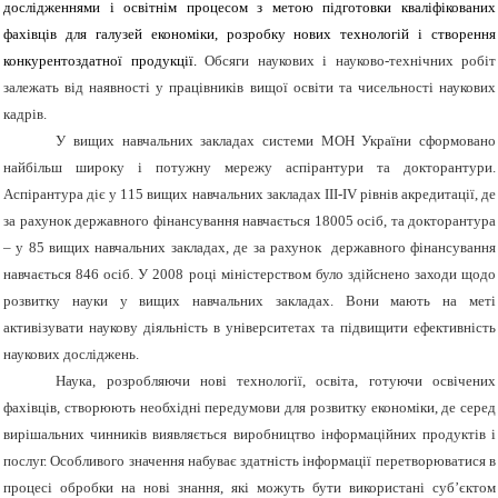
дослідженнями і освітнім процесом з метою підготовки кваліфікованих
фахівців для галузей економіки, розробку нових технологій і створення
конкурентоздатної продукції.
Обсяги наукових і науково-технічних робіт
залежать від наявності у працівників вищої освіти та чисельності наукових
кадрів.
У вищих навчальних закладах системи МОН України сформовано
найбільш широку і потужну мережу аспірантури та докторантури.
Аспірантура діє у 115 вищих навчальних закладах ІІІ-ІV рівнів акредитації, де
за рахунок державного фінансування навчається 18005 осіб, та докторантура
– у 85 вищих навчальних закладах, де за рахунок державного фінансування
навчається 846 осіб. У 2008 році міністерством було здійснено заходи щодо
розвитку науки у вищих навчальних закладах. Вони мають на меті
активізувати наукову діяльність в університетах та підвищити ефективність
наукових досліджень.
Наука, розробляючи нові технології, освіта, готуючи освічених
фахівців, створюють необхідні передумови для розвитку економіки, де серед
вирішальних чинників виявляється виробництво інформаційних продуктів і
послуг.
Особливого значення набуває здатність інформації перетворюватися в
процесі обробки на нові знання, які можуть бути використані суб’єктом