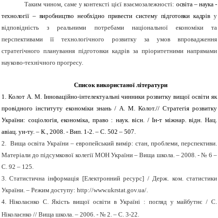
Таким чином, саме у контексті цієї взаємозалежності:
освіта – наука -
технології – виробництво необхідно привести систему підготовки кадрів
у
відповідність з реальними потребами національної економіки та
перспективами її технологічного розвитку за умов впровадження
стратегічного планування підготовки кадрів за пріоритетними напрямами
науково-технічного прогресу.
Список використаної літератури
1. Колот А. М. Інноваційно-інтелектуальні чинники розвитку вищої освіти як
провідного інституту економіки знань / А. М. Колот.// Стратегія розвитку
України: соціологія, економіка, право : наук. вісн. / Ін-т міжнар. відн. Нац.
авіац. ун-ту. – К., 2008. - Вип. 1-2. – С. 502 – 507.
2.
Вища освіта України – европейський вимір: стан, проблеми, перспективи.
Матеріали до підсумкової колегії МОН України – Вища школа. – 2008. - № 6 –
С. 92 – 125.
3.
Статистична інформація [Електронний ресурс] / Держ. ком. статистики
України. – Режим доступу: http://www.ukrstat.gov.ua/.
4.
Ніколаєнко С. Якість вищої освіти в Україні : погляд у майбутнє / С.
Ніколаєнко // Вища школа. – 2006. - № 2. – С. 3-22.