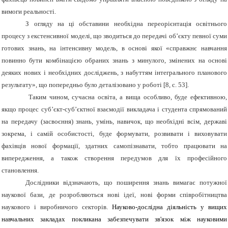
вимоги реальності.
З огляду на ці обставини необхідна переорієнтація освітнього
процесу з екстенсивної моделі, що зводиться до передачі об’єкту певної суми
готових знань, на інтенсивну модель, в основі якої «справжнє навчання
повинно бути комбінацією обраних знань з минулого, змінених на основі
деяких нових і необхідних досліджень, з набуттям інтегрального планового
результату», що попередньо було деталізовано у роботі [8, с. 53].
Таким чином, сучасна освіта, а вища особливо, буде ефективною,
якщо процес суб’єкт-суб’єктної взаємодії викладача і студента спрямований
на передачу (засвоєння) знань, умінь, навичок, що необхідні всім, державі
зокрема, і самій особистості, буде формувати, розвивати і виховувати
фахівців нової формації, здатних самопізнавати, тобто працювати на
випередження, а також створення передумов для їх професійного
становлення.
Дослідники відзначають, що поширення знань вимагає потужної
наукової бази, де розробляються нові ідеї, нові форми співробітництва
наукового і виробничого секторів.
Науково-дослідна діяльність у вищих
навчальних закладах покликана забезпечувати зв'язок між науковими