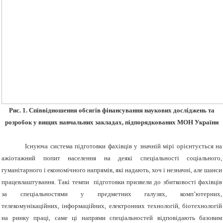
Рис. 1. Співвідношення обсягів фінансування наукових досліджень та
розробок у вищих навчальних закладах, підпорядкованих МОН України
Існуюча система підготовки фахівців у значній мірі орієнтується на
ажіотажний попит населення на деякі спеціальності соціального,
гуманітарного і економічного напрямів, які надають, хоч і незначні, але шанси
працевлаштування. Такі темпи підготовки призвели до збитковості фахівців
за спеціальностями у предметних галузях, комп’ютерних,
телекомунікаційних, інформаційних, електронних технологій, біотехнологій
на ринку праці, саме ці напрями спеціальностей відповідають базовим