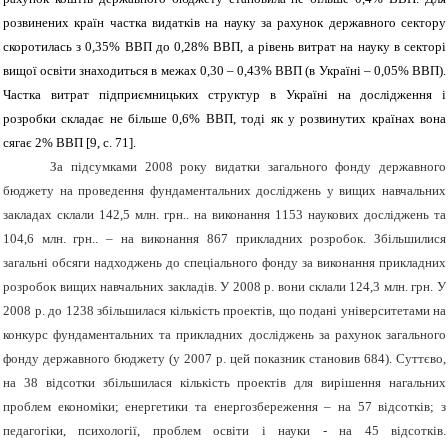
розвинених країн частка видатків на науку за рахунок державного сектору
скоротилась з 0,35% ВВП до 0,28% ВВП, а рівень витрат на науку в секторі
вищої освіти знаходиться в межах 0,30 – 0,43% ВВП (в Україні – 0,05% ВВП).
Частка витрат підприємницьких структур в Україні на дослідження і
розробки складає не більше 0,6% ВВП, тоді як у розвинутих країнах вона
сягає 2% ВВП [9, с. 71].
За підсумками 2008 року видатки загального фонду державного
бюджету на проведення фундаментальних досліджень у вищих навчальних
закладах склали 142,5 млн. грн.. на виконання 1153 наукових досліджень та
104,6 млн. грн.. – на виконання 867 прикладних розробок. Збільшилися
загальні обсяги надходжень до спеціального фонду за виконання прикладних
розробок вищих навчальних закладів. У 2008 р. вони склали 124,3 млн. грн. У
2008 р. до 1238 збільшилася кількість проектів, що подані університетами на
конкурс фундаментальних та прикладних досліджень за рахунок загального
фонду державного бюджету (у 2007 р. цей показник становив 684). Суттєво,
на 38 відсотки збільшилася кількість проектів для вирішення нагальних
проблем економіки; енергетики та енергозбереження – на 57 відсотків; з
педагогіки, психології, проблем освіти і науки - на 45 відсотків.