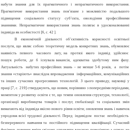
набути знання для їх прагматичного і непрагматичного використання.
Прагматичне використання знань пов’язане з можливістю подальшого
підвищення соціального статусу суб’єкта, оволодіння професійними
знаннями. Непрагматичне використання знань полягає в удосконалюванні
індивіда як особистості [6, с. 42 ].
В економічній діяльності об’єктивність корисності освітньої
послуги, що являє собою теоретичну модель конкретних знань, обумовлює
наявність певного часового лагу, на протязі якого індивід здійснює
пошук роботи, де б існувала вакансія, адекватна здобутому ним фаху.
Актуальність набутих професійних знань – не менше 5-6 років, а потім
знання «старіють» внаслідок впровадження інформаційних, комунікаційних
та інших сучасних прогресивних технологій. З цього приводу, науковці у
праці [7, с. 219] стверджують, що новим, порівняно з попередніми періодами,
моментом у розвитку освіти є те, що темпи оновлення структури, технології,
організації виробництва товарів і послуг, глобалізації та соціальних змін
вимагають від індивіда якісно нового рівня освіти; оновлення знань і навичок
упродовж всієї трудової діяльності. Перед індивідом постає необхідність
безперервного навчання та постійного підвищення кваліфікації. Сучасний
фахівець повинен вміти свідомо управляти власною поведінкою з огляду на