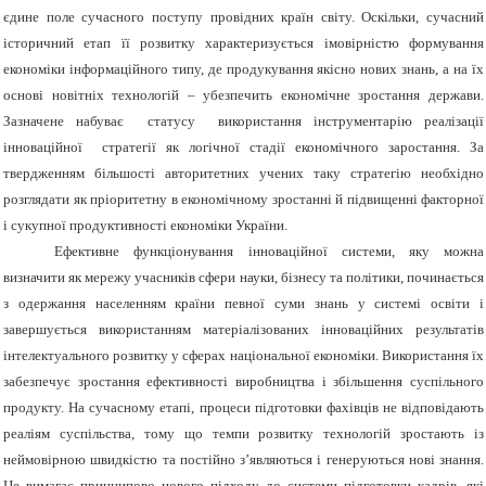
єдине поле сучасного поступу провідних країн світу. Оскільки, сучасний
історичний етап її розвитку характеризується імовірністю формування
економіки інформаційного типу, де продукування якісно нових знань, а на їх
основі новітніх технологій – убезпечить економічне зростання держави.
Зазначене набуває статусу використання інструментарію реалізації
інноваційної стратегії як логічної стадії економічного заростання. За
твердженням більшості авторитетних учених таку стратегію необхідно
розглядати як пріоритетну в економічному зростанні й підвищенні факторної
і сукупної продуктивності економіки України.
Ефективне функціонування інноваційної системи, яку можна
визначити як мережу учасників сфери науки, бізнесу та політики, починається
з одержання населенням країни певної суми знань у системі освіти і
завершується використанням матеріалізованих інноваційних результатів
інтелектуального розвитку у сферах національної економіки. Використання їх
забезпечує зростання ефективності виробництва і збільшення суспільного
продукту. На сучасному етапі, процеси підготовки фахівців не відповідають
реаліям суспільства, тому що темпи розвитку технологій зростають із
неймовірною швидкістю та постійно з’являються і генеруються нові знання.
Це вимагає принципово нового підходу до системи підготовки кадрів, які