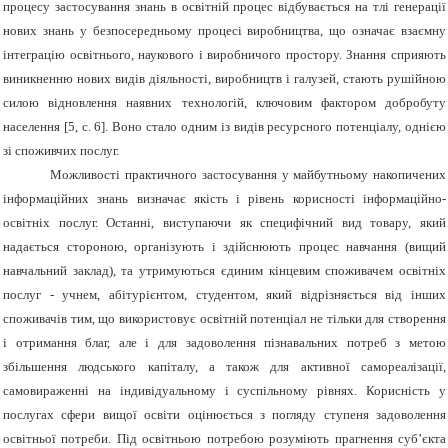
процесу застосування знань в освітній процес відбувається на тлі генерації
нових знань у безпосередньому процесі виробництва, що означає взаємну
інтеграцію освітнього, наукового і виробничого простору. Знання сприяють
виникненню нових видів діяльності, виробництв і галузей, стають рушійною
силою відновлення наявних технологій, ключовим фактором добробуту
населення [5, с. 6]. Воно стало одним із видів ресурсного потенціалу, однією
зі споживчих послуг.
Можливості практичного застосування у майбутньому накопичених
інформаційних знань визначає якість і рівень корисності інформаційно-
освітніх послуг. Останні, виступаючи як специфічний вид товару, який
надається стороною, організують і здійснюють процес навчання (вищий
навчальний заклад), та утримуються єдиним кінцевим споживачем освітніх
послуг - учнем, абітурієнтом, студентом, який відрізняється від інших
споживачів тим, що використовує освітній потенціал не тільки для створення
і отримання благ, але і для задоволення пізнавальних потреб з метою
збільшення людського капіталу, а також для активної самореалізації,
самовираженні на індивідуальному і суспільному рівнях. Корисність у
послугах сфери вищої освіти оцінюється з погляду ступеня задоволення
освітньої потреби. Під освітньою потребою розуміють прагнення суб’єкта