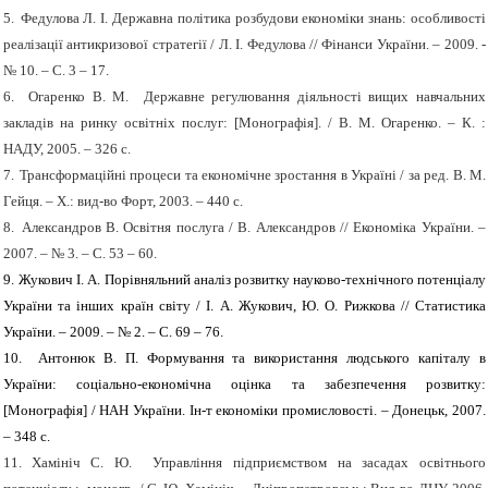
5.
Федулова Л. І. Державна політика розбудови економіки знань: особливості
реалізації антикризової стратегії / Л. І. Федулова // Фінанси України. – 2009. -
№ 10. – С. 3 – 17.
6.
Огаренко В. М. Державне регулювання діяльності вищих навчальних
закладів на ринку освітніх послуг:
[
Монографія]. / В. М. Огаренко. – К. :
НАДУ, 2005. – 326 с.
7.
Трансформаційні процеси та економічне зростання в Україні / за ред. В. М.
Гейця. – Х.: вид-во Форт, 2003. – 440 с.
8.
Александров В. Освітня послуга / В. Александров // Економіка України. –
2007. – № 3. – С. 53 – 60.
9.
Жукович І. А. Порівняльний аналіз розвитку науково-технічного потенціалу
України та інших країн світу / І. А. Жукович, Ю. О. Рижкова // Статистика
України. – 2009. – № 2. – С. 69 – 76.
10.
Антонюк В. П. Формування та використання людського капіталу в
України: соціально-економічна оцінка та забезпечення розвитку:
[
Монографія
]
/ НАН України. Ін-т економіки промисловості. – Донецьк, 2007.
– 348 с.
11.
Хамініч С. Ю. Управління підприємством на засадах освітнього