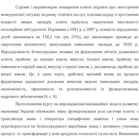
Стрімке і нерівномірне поширення освіти свідчить про загострення
конкурентної ситуації на ринку освітніх послуг, оскільки поряд із зростанням
кількості вищих закладів освіти відбулось скорочення чисельності
потенційних абітурієнтів. Порівняно з 1991 р. у 2007 р. кількість народжених
дітей зменшилася на 158,2 тис. (на 25%), що закономірно призведе до
скорочення контингенту випускників навчальних закладів до 2020 р.
Народжуваність безпосередньо впливає на формування обсягів дошкільної
освіти, прийому до перших класів, випуску базової школи, прийому на
навчання в старшій школі, випуску старшої школи, і, насамкінець, прийому до
вищої школи. Це, в свою чергу, здійснює вагомий вплив на процеси
формування адекватної реальним вимогам мережі навчальних закладів,
економічність, ефективність та результативність їх функціонування,
кадрового забезпечення [4, с. 6].
Проголошення курсу на впровадження інноваційної моделі розвитку
економіки України обумовлює зміну
функціональної ролі системи освіти: з
транслятора знань і генератора специфічних навичок і умінь вона
перетворюється на безпосереднього виробника знань і активного учасника
процесу їх трансформації у нові продукти, технології та послуги. Включення