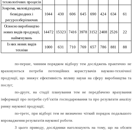
технологічних процесів
Зокрема, маловідходних,
безвідходних і
1044
430
606
645
690
424
634
61
ресурсозберігаючих
Освоєно виробництво
нових видів продукції,
14472
15323
7416
3978
3152
2408
2526
22
найменувань
Із них нових видів
1000
631
710
769
657
786
881
88
техніки
по-перше, чинним порядком відбору тем досліджень практично не
враховуються потреби потенційних користувачів науково-технічної
продукції, що знижує ефективність впливу науки на сферу виробництва та
послуг;
по-друге, на стадії планування тем не передбачено врахування
інформації про потреби суб’єктів господарювання та про результати аналізу
ринку наукової продукції;
по-третє, при відборі тем не визначено чіткий порядок подальшого
впровадження результатів наукової роботи.
З цього приводу, дослідники наголошують на тому, що на обсяги