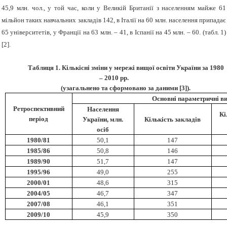
45,9 млн. чол., у той час, коли у Великій Британії з населенням майже 61
мільйон таких навчальних закладів 142, в Італії на 60 млн. населення припадає
65 університетів, у Франції на 63 млн. – 41, в Іспанії на 45 млн. – 60. (табл. 1)
[2].
Таблиця 1. Кількісні зміни у мережі вищої освіти України за 1980
– 2010 рр.
(узагальнено та сформовано за даними [3]).
Основні параметричні в
Ретроспективний
Населення
Кі
період
України, млн.
Кількість закладів
осіб
1980/81
50,1
147
1985/86
50,8
146
1989/90
51,7
147
1995/96
49,0
255
2000/01
48,6
315
2004/05
46,7
347
2007/08
46,1
351
2009/10
45,9
350