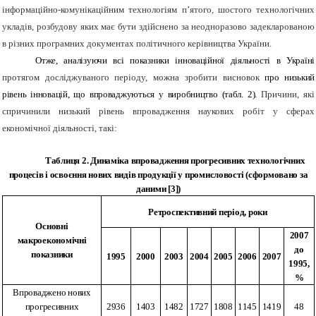
інформаційно-комунікаційним технологіям п’ятого, шостого технологічних
укладів, розбудову яких має бути здійснено за неодноразово задекларованою
в різних програмних документах політичного керівництва України.
Отже, аналізуючи всі показники інноваційної діяльності в Україні
протягом досліджуваного періоду, можна зробити висновок
про низький
рівень інновацій, що впроваджуються у виробництво (табл. 2).
Причини, які
спричинили низький рівень впровадження наукових робіт у сферах
економічної діяльності, такі:
Таблиця 2. Динаміка впровадження прогресивних технологічних
процесів і освоєння нових видів продукції у промисловості (сформовано за
даними [3])
Ретроспективний період, роки
Основні
2007
макроекономічні
до
показники
1995
2000
2003
2004
2005
2006
2007
1995,
%
Впроваджено нових
прогресивних
2936
1403
1482
1727
1808
1145
1419
48