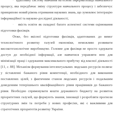
·
адаптивну систему навчання на основі інформатизації навчального
процесу, яка передбачає зміну структури навчального процесу і забезпечує
принципово новий рівень отримання наукових знань, що зумовлює інтеграцію
інформаційної та науково-дослідної діяльності;
·
якість освіти як складної багато аспектної системи оцінювання
підготовки фахівців.
Отже, без якісної підготовки фахівців, адаптованих до вимог
технологічного розвитку галузей економіки, неможливо розвивати
високотехнологічне виробництво. Головне для фахівця не просто одержати
доступ до необхідної інформації, але навчитися управляти нею для
мінімізації праці і одержання максимального прибутку від власної діяльності
[11, с. 88].
Механізм формування інтелектуальних людських ресурсів полягає
у зіставленні бажаного рівня компетенції, необхідного для виконання
поставлених цілей, з фактичним станом людських ресурсів і подальшим
доведенням теперішнього кваліфікаційного рівня працівників до бажаного
рівня. Необхідно с
прямовувати кошти державного бюджету на розвиток
пріоритетних галузей, що формують знання, інновації і розробляти прогнози
структурних змін та потреби у нових професіях, які є важливими для
стратегічних пріоритетів розвитку України.