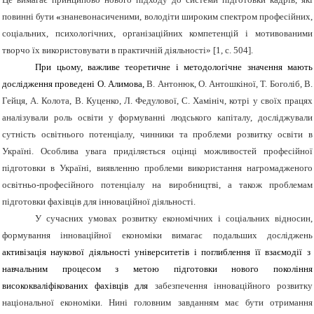
повинні бути
«
знаневонасиченими, володіти широким спектром професійних,
соціальних, психологічних, організаційних компетенцій і мотивованими
творчо їх використовувати в практичній діяльності» [1, с. 504].
При цьому, важливе теоретичне і методологічне значення мають
дослідження проведені О. Алимова,
В. Антонюк, О. Антошкіної, Т. Боголіб, В.
Гейця, А. Колота, В. Куценко, Л. Федулової, С. Хамініч, котрі у своїх працях
аналізували роль освіти у формуванні людського капіталу, досліджували
сутність освітнього потенціалу, чинники та проблеми розвитку освіти в
Україні. Особлива увага приділяється оцінці можливостей професійної
підготовки в Україні, виявленню проблеми використання нагромадженого
освітньо-професійного потенціалу на виробництві, а також проблемам
підготовки фахівців для інноваційної діяльності.
У сучасних умовах розвитку економічних і соціальних відносин,
формування інноваційної економіки вимагає подальших досліджень
активізація наукової діяльності університетів і поглиблення її взаємодії з
навчальним процесом з метою підготовки нового покоління
висококваліфікованих фахівців для
забезпечення інноваційного розвитку
національної економіки. Нині головним завданням має бути отримання