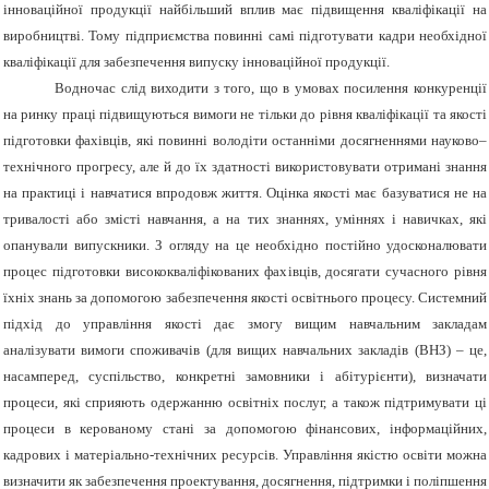
інноваційної продукції найбільший вплив має підвищення кваліфікації на
виробництві. Тому підприємства повинні самі підготувати кадри необхідної
кваліфікації для забезпечення випуску інноваційної продукції.
Водночас слід виходити з того, що в умовах посилення конкуренції
на ринку праці підвищуються вимоги не тільки до рівня кваліфікації та якості
підготовки фахівців, які повинні володіти останніми досягненнями науково–
технічного прогресу, але й до їх здатності використовувати отримані знання
на практиці і навчатися впродовж життя. Оцінка якості має базуватися не на
тривалості або змісті навчання, а на тих знаннях, уміннях і навичках, які
опанували випускники. З огляду на це необхідно постійно удосконалювати
процес підготовки висококваліфікованих фахівців, досягати сучасного рівня
їхніх знань за допомогою забезпечення якості освітнього процесу. Системний
підхід до управління якості дає змогу вищим навчальним закладам
аналізувати вимоги споживачів (для вищих навчальних закладів (ВНЗ) – це,
насамперед, суспільство, конкретні замовники і абітурієнти), визначати
процеси, які сприяють одержанню освітніх послуг, а також підтримувати ці
процеси в керованому стані за допомогою фінансових, інформаційних,
кадрових і матеріально-технічних ресурсів. Управління якістю освіти можна
визначити як забезпечення проектування, досягнення, підтримки і поліпшення