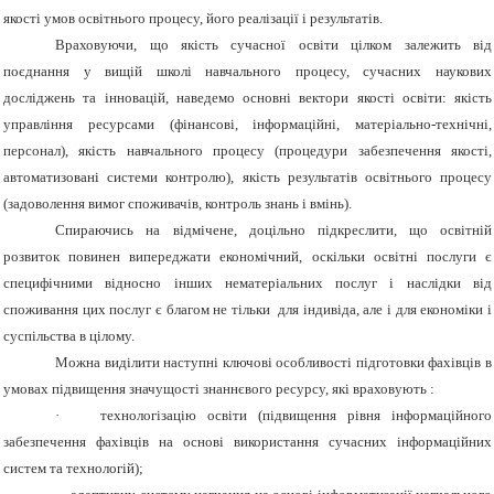
якості умов освітнього процесу, його реалізації і результатів.
Враховуючи, що якість сучасної освіти цілком залежить від
поєднання у вищій школі навчального процесу, сучасних наукових
досліджень та інновацій, наведемо основні вектори якості освіти: якість
управління ресурсами (фінансові, інформаційні, матеріально-технічні,
персонал), якість навчального процесу (процедури забезпечення якості,
автоматизовані системи контролю), якість результатів освітнього процесу
(задоволення вимог споживачів, контроль знань і вмінь).
Спираючись на відмічене, доцільно підкреслити, що освітній
розвиток повинен випереджати економічний, оскільки освітні послуги є
специфічними відносно інших нематеріальних послуг і наслідки від
споживання цих послуг є благом не тільки для індивіда, але і для економіки і
суспільства в цілому.
Можна виділити наступні ключові особливості підготовки фахівців в
умовах підвищення значущості знаннєвого ресурсу, які враховують :
·
технологізацію освіти (підвищення рівня інформаційного
забезпечення фахівців на основі використання сучасних інформаційних
систем та технологій);