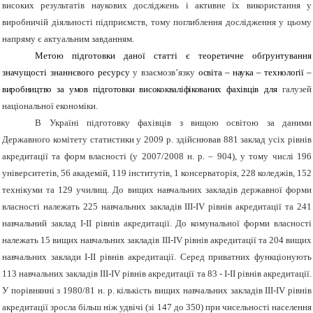
високих результатів наукових досліджень і активне їх використання у
виробничій діяльності підприємств, тому поглиблення дослідження у цьому
напряму є актуальним завданням.
Метою підготовки даної статті є теоретичне обґрунтування
значущості знаннєвого ресурсу
у взаємозв’язку
освіта – наука – технології –
виробництво за умов підготовки висококваліфікованих фахівців
для
галузей
національної економіки.
В Україні підготовку фахівців з вищою освітою за даними
Державного комітету статистики у 2009 р. здійснював 881
заклад усіх рівнів
акредитації та форм власності
(у 2007/2008 н. р. – 904),
у тому числі 196
університетів, 56 академій, 119 інститутів, 1 консерваторія, 228 коледжів, 152
технікуми та 129 училищ. До вищих навчальних закладів державної форми
власності належать 225 навчальних закладів ІІІ-IV рівнів акредитації та 241
навчальний заклад І-ІІ рівнів акредитації. До комунальної форми власності
належать 15 вищих навчальних закладів ІІІ-IV рівнів акредитації та 204 вищих
навчальних заклади І-ІІ рівнів акредитації. Серед приватних функціонують
113 навчальних закладів ІІІ-ІV рівнів акредитації та 83 - І-ІІ рівнів акредитації.
У порівнянні з 1980/81 н. р. кількість вищих навчальних закладів
ІІІ-ІV рівнів
акредитації
зросла більш ніж удвічі (зі 147 до 350) при чисельності населення