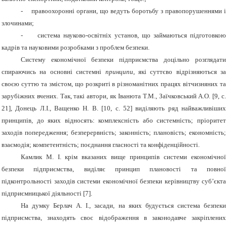
-
правоохоронні органи, що ведуть боротьбу з правопорушеннями і
злочинами;
-
система науково-освітніх установ, що займаються підготовкою
кадрів та науковими розробками з проблем безпеки.
Систему економічної безпеки підприємства доцільно розглядати
спираючись на основні системні
принципи
, які суттєво відрізняються за
своєю суттю та змістом, що розкриті в різноманітних працях вітчизняних та
зарубіжних вчених. Так, такі автори, як Іванюта Т.М., Заїчковський А.О. [9, с.
21], Донець Л.І., Ващенко Н. В. [10, с. 52] виділяють ряд найважливіших
принципів, до яких відносять: комплексність або системність; пріоритет
заходів попередження; безперервність; законність; плановість; економність;
взаємодія; компетентність; поєднання гласності та конфіденційності.
Камлик М. І. крім вказаних вище принципів системи економічної
безпеки підприємства, виділяє принцип плановості та повної
підконтрольності заходів системи економічної безпеки керівництву суб’єкта
підприємницької діяльності [7].
На думку Берлач А. І., засади, на яких будується система безпеки
підприємства, знаходять своє відображення в законодавче закріплених