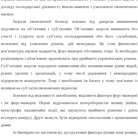
досвіду господарської діяльності, вчасно виявлені і узагальнені економічною
наукою.
Загрози економічній безпеці залежно від джерела виникнення
поділяють на об’єктивні і суб’єктивні. Об’єктивні загрози виникають без
участі і супроти волі суб’єкта господарювання або його службовців,
незалежні від ухвалених рішень, дій менеджера. Це стан фінансової
кон’юнктури, наукові відкриття, форс-мажорні обставини, тощо. Їх необхідно
розпізнавати і обов’язково враховувати при прийнятті управлінських рішень.
Суб’єктивні загрози породжені навмисними або ненавмисними діями людей,
різних органів і організацій, у тому числі державних і міжнародних
підприємств конкурентів. Тому і запобігання їм багато у чому пов’язане із
впливом на суб’єктів економічних відносин.
Залежно від можливості запобігання, виділяють фактори форс-мажорні
і не форс-мажорні. Перші відрізняються непереборністю впливу (війни,
катастрофи, надзвичайні події, які змушують приймати рішення і діяти
всупереч наміру). Другі можуть бути відвернені своєчасними і правильними
діями.
За ймовірністю настання всі деструктивні фактори (поява зони ризику,