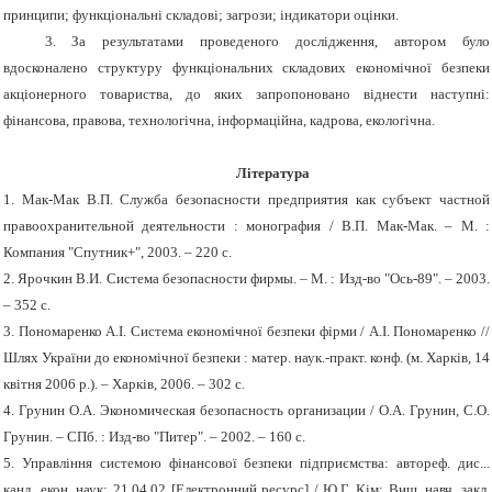
принципи; функціональні складові; загрози; індикатори оцінки.
3.
За результатами проведеного дослідження, автором було
вдосконалено структуру функціональних складових економічної безпеки
акціонерного товариства, до яких запропоновано віднести наступні:
фінансова, правова, технологічна, інформаційна, кадрова, екологічна.
Література
1. Мак-Мак В.П.
Служба безопасности предприятия как субъект частной
правоохранительной деятельности : монография / В.П. Мак-Мак. – М. :
Компания "Спутник+", 2003. – 220 с.
2. Ярочкин В.И.
Система безопасности фирмы. – М. : Изд-во "Ось-89". – 2003.
– 352 с.
3. Пономаренко А.І.
Система економічної безпеки фірми / А.І. Пономаренко //
Шлях України до економічної безпеки : матер. наук.-практ. конф. (м. Харків, 14
квітня 2006 р.). – Харків, 2006. – 302 с.
4. Грунин О.А.
Экономическая безопасность организации / О.А. Грунин, С.О.
Грунин. – СПб. : Изд-во "Питер". – 2002. – 160 с.
5. Управління системою фінансової безпеки підприємства: автореф. дис...
канд. екон. наук: 21.04.02 [Електронний ресурс] / Ю.Г. Кім; Вищ. навч. закл.