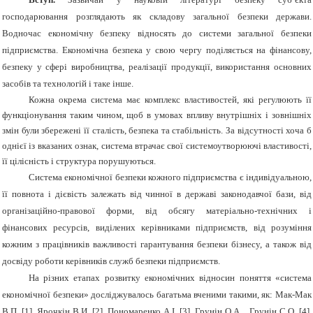
господарювання розглядають як складову загальної безпеки держави.
Водночас економічну безпеку відносять до системи загальної безпеки
підприємства. Економічна безпека у свою чергу поділяється на фінансову,
безпеку у сфері виробництва, реалізації продукції, використання основних
засобів та технологій і таке інше.
Кожна окрема система має комплекс властивостей, які регулюють її
функціонування таким чином, щоб в умовах впливу внутрішніх і зовнішніх
змін були збережені її сталість, безпека та стабільність. За відсутності хоча б
однієї із вказаних ознак, система втрачає свої системоутворюючі властивості,
її цілісність і структура порушуються.
Система економічної безпеки кожного підприємства є індивідуальною,
її повнота і дієвість залежать від чинної в державі законодавчої бази, від
організаційно-правової форми, від обсягу матеріально-технічних і
фінансових ресурсів, виділених керівниками підприємств, від розуміння
кожним з працівників важливості гарантування безпеки бізнесу, а також від
досвіду роботи керівників служб безпеки підприємств.
На різних етапах розвитку економічних відносин поняття «система
економічної безпеки» досліджувалось багатьма вченими такими, як: Мак-Мак
В.П. [1], Ярочкін В.И.
[2],
Пономаренко А.І.
[3],
Грунін О.А.,
Грунін С.О. [4],