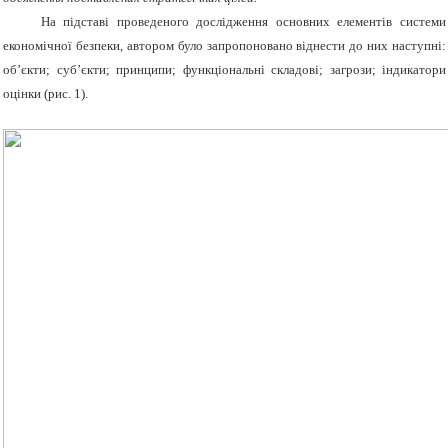
На підставі проведеного дослідження основних елементів системи
економічної безпеки, автором було запропоновано віднести до них наступні:
об’єкти; суб’єкти; принципи; функціональні складові; загрози; індикатори
оцінки (рис. 1).