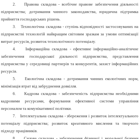
2.
Правова складова - всебічне правове забезпечення діяльності
підприємства; дотримання чинного законодавства, юридична підтримка
прийняття господарських рішень.
3.
Технологічна складова - ступінь відповідності застосовуваних на
підприємстві технологій найкращим світовим зразкам за умови оптимізації
витрат ресурсів, розвиток технологічного потенціалу.
4.
Інформаційна складова - ефективне інформаційно-аналітичне
забезпечення господарської діяльності підприємства, представлення
підприємства у середовищі партнерів та конкурентів, захист інформаційних
ресурсів.
5.
Екологічна складова - дотримання чинних екологічних норм,
мінімізація втрат від забруднення довкілля.
6.
Кадрова складова - забезпеченість підприємства необхідними
кадровими ресурсами, формування ефективної системи управління
персоналом та комунікативної політики.
7.
Інтелектуальна складова - збереження і розвиток інтелектуального
потенціалу підприємства; розвиток креативного мислення та творчого
підходу працівників.
8.
Силова складова - забезпечення фізичної і моральної безпеки