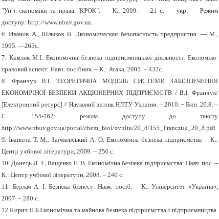
"Ун-т економіки та права "КРОК". — К., 2009. — 21 с. — укp.
— Режим
доступу: http://www.nbuv.gov.ua.
6. Иванов А., Шлыков В. Экономическая безопасность предприятия. — М.,
1995. —265с.
7.
Камлик М
.
І
.
Економічна безпека підприємницької діяльності
.
Економіко
-
правовий аспект
:
Навч
.
посібник
. –
К
.:
Атака
, 2005. – 432
с
.
8. Франчук В.І. ТЕОРЕТИЧНА МОДЕЛЬ СИСТЕМИ ЗАБЕЗПЕЧЕННЯ
ЕКОНОМІЧНОЇ БЕЗПЕКИ АКЦІОНЕРНИХ ПІДПРИЄМСТВ / В.І. Франчук/
[Електронний ресурс] // Науковий вісник НЛТУ України. – 2010. − Вип. 20.8. –
С. 155-162: режим доступу до тексту
http://www.nbuv.gov.ua/portal/chem_biol/nvnltu/20_8/155_Franczuk_20_8.pdf
9.
Іванюта Т. М., Заїчковський А. О. Економічна безпека підприємства – К.:
Центр учбової літератури, 2009. – 256 с.
10.
Донець Л. І., Ващенко Н. В. Економічна безпека підприємства: Навч. пос. –
К.: Центр учбової літератури, 2008. – 240 с.
11.
Берлач А. І. Безпека бізнесу: Навч. посіб. – К.: Університет «Україна»,
2007. – 280 с.
12.Кирич Н.Б.Економічна та майнова безпека підприємства і підприємництва.