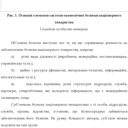
Рис. 1. Основні елементи системи економічної безпеки акціонерного
товариства
Складено особисто автором.
Об’єктом безпеки
виступає все те, на що спрямована діяльність по
забезпеченню безпеки акціонерного товариства, зокрема:
а) різні види діяльності (виробнича, комерційна, постачальницька,
управлінська та ін.);
б) майно і ресурси (фінансові, матеріально-технічні, інформаційні,
інтелектуальні та ін.);
в) персонал, керівники, різні структурні підрозділи, служби,
партнери, співробітники, які володіють інформацією, що є комерційною
таємницею, тощо.
Суб’єктами безпеки акціонерного товариства
є ті особи, підрозділи,
служби, органи, відомства, установи, що безпосередньо займаються
забезпеченням його безпеки. На думку більшості авторів, суб’єкти можна
поділити на такі групи.