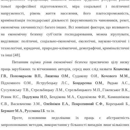
їхньої професійної підготовленості, міра соціальної і політичної
напруженості, рівень життя населення, його платоспроможність,
криміналізація господарської діяльності (корумпованість чиновників, рекет,
економічна злочинність) і багато інших. Всі зовнішні фактори, що впливають
на економічну безпеку суб’єктів господарювання, можна згрупувати,
виділивши: політичні, соціально-економічні, екологічні, науково-технічні і
технологічні, юридичні, природно-кліматичні, демографічні, криміналістичні
та інші [48].
Питанням
оцінки рівня економічної безпеки
присвячено цілу низку
праць зарубіжних та вітчизняних авторів, серед яких слід назвати
Козаченка
Г.В., Пономарьова В.П., Ляшенка О.М.,
Судакову О.И.,
Кочового М.М.,
Підхомного О.М., Яструбецьку Л.С.,
Бондаренка О.М.,
Рядько А.С.,
Сусуловську Т.В., Стрельбицьку Л.М., Стрельбицького М.П., Гіжевськог В.К.,
Різник Н.С.,
Подлужна Н.О.,
Бендікова М.А., Євдокімова Ф.И., Камишнікова
Є.В., Васильченко З.М.,
Олейніков Е.А.,
Покропивний С.Ф.,
Корецький Б.,
Бермант М.А., Руссмана І.Б
.
та ін.
Проте, основними недоліками їх праць є абстрактність
запропонованих методик, використання у більшості випадків лише кількісних