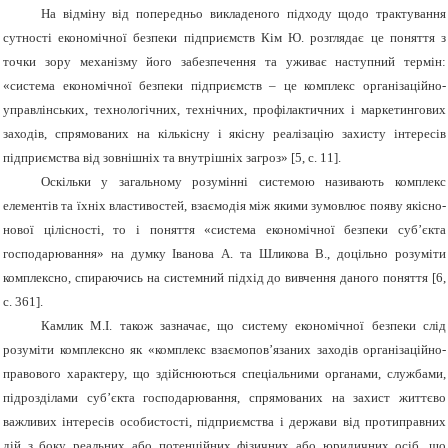
На відміну від попередньо викладеного підходу щодо трактування
сутності економічної безпеки підприємств Кім Ю. розглядає це поняття з
точки зору механізму його забезпечення та уживає наступний термін:
«система економічної безпеки підприємств – це комплекс організаційно-
управлінських, технологічних, технічних, профілактичних і маркетингових
заходів, спрямованих на кількісну і якісну реалізацію захисту інтересів
підприємства від зовнішніх та внутрішніх загроз» [5, с. 11].
Оскільки у загальному розумінні системою називають комплекс
елементів та їхніх властивостей, взаємодія між якими зумовлює появу якісно-
нової цілісності, то і поняття «система економічної безпеки суб’єкта
господарювання» на думку Іванова А. та Шликова В., доцільно розуміти
комплексно, спираючись на системний підхід до вивчення даного поняття [6,
с. 361].
Камлик М.І. також зазначає, що систему економічної безпеки слід
розуміти комплексно як «комплекс взаємопов’язаних заходів організаційно-
правового характеру, що здійснюються спеціальними органами, службами,
підрозділами суб’єкта господарювання, спрямованих на захист життєво
важливих інтересів особистості, підприємства і держави від протиправних
дій з боку реальних або потенційних фізичних або юридичних осіб, що