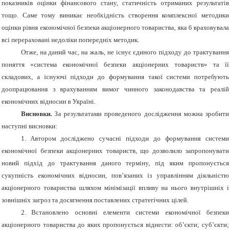
показників оцінки фінансового стану, статичність отриманих результатів
тощо. Саме тому виникає необхідність створення комплексної методики
оцінки рівня економічної безпеки акціонерного товариства, яка б враховувала
всі перераховані недоліки попередніх методик.
Отже, на даний час, на жаль, не існує єдиного підходу до трактування
поняття «система економічної безпеки акціонерних товариств» та її
складових, а існуючі підходи до формування такої системи потребують
доопрацювання з врахуванням вимог чинного законодавства та реалій
економічних відносин в Україні.
Висновки.
За результатами проведеного дослідження можна зробити
наступні висновки:
1.
Автором досліджено сучасні підходи до формування системи
економічної безпеки акціонерних товариств, що дозволило запропонувати
новий підхід до трактування даного терміну, під яким пропонується
сукупність економічних відносин, пов’язаних із управлінням діяльністю
акціонерного товариства шляхом мінімізації впливу на нього внутрішніх і
зовнішніх загроз та досягнення поставлених стратегічних цілей.
2.
Встановлено основні елементи системи економічної безпеки
акціонерного товариства до яких пропонується віднести: об’єкти; суб’єкти;