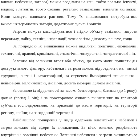
виклик, небезпека, загроза) можна розділити на явні, тобто реально існуючі,
видимі; і латентні, тобто сховані, ретельно замасковані, виявляти які важко.
Вони можуть виникати раптово. Тому їх нівелювання потребуватиме
вживання термінових заходів, додаткових зусиль і коштів.
Загрози можуть класифікуватися і згідно об’єкту зазіхання: загрози
персоналу, майну, техніці, інформації, технологіям, діловому реноме, тощо.
За природою їх виникнення можна виділити: політичні, економічні,
техногенні, правові, кримінальні, екологічні, конкурентні, контрагентські і ін.
Залежно від величини втрат або збитку, до якого може привести дія
деструктивного фактору, небезпеки і загрози можна підрозділити на: чималі
труднощі, значні і катастрофічні, за ступенем ймовірності виникнення -
неймовірні, малоймовірні, імовірні, досить імовірні, цілком імовірні.
За ознакою їх віддаленості за часом: безпосередня, близька (до 1 року),
далека (понад 1 рік); і за просторовою ознакою виникнення: на території
суб’єкта господарювання; на прилеглій до нього території; на території
регіону, країни; на закордонній території.
Найбільшого поширення у науці одержала класифікація небезпек і
загроз залежно від сфери їх виникнення. За цією ознакою розрізняють
внутрішні і зовнішні небезпеки. Зовнішні небезпеки і загрози виникають за