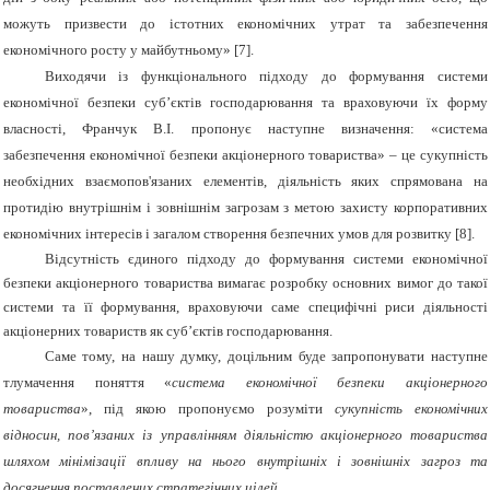
можуть призвести до істотних економічних утрат та забезпечення
економічного росту у майбутньому» [7].
Виходячи із функціонального підходу до формування системи
економічної безпеки суб’єктів господарювання та враховуючи їх форму
власності, Франчук В.І. пропонує наступне визначення: «система
забезпечення економічної безпеки акціонерного товариства» – це сукупність
необхідних взаємопов'язаних елементів, діяльність яких спрямована на
протидію внутрішнім і зовнішнім загрозам з метою захисту корпоративних
економічних інтересів і загалом створення безпечних умов для розвитку [8].
Відсутність єдиного підходу до формування системи економічної
безпеки акціонерного товариства вимагає розробку основних вимог до такої
системи та її формування, враховуючи саме специфічні риси діяльності
акціонерних товариств як суб’єктів господарювання.
Саме тому, на нашу думку, доцільним буде запропонувати наступне
тлумачення поняття «
система економічної безпеки акціонерного
товариства
»,
під якою пропонуємо розуміти
сукупність економічних
відносин, пов’язаних із управлінням діяльністю акціонерного товариства
шляхом мінімізації впливу на нього внутрішніх і зовнішніх загроз та
досягнення поставлених стратегічних цілей.