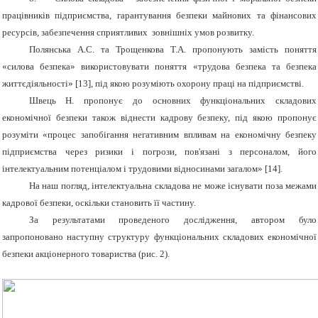
працівників підприємства, гарантування безпеки майнових та фінансових
ресурсів, забезпечення сприятливих зовнішніх умов розвитку.
Полянська А.С. та Трощенкова Т.А. пропонують замість поняття
«силова безпека» використовувати поняття «трудова безпека та безпека
життєдіяльності» [13], під якою розуміють охорону праці на підприємстві.
Швець Н. пропонує до основних функціональних складових
економічної безпеки також віднести кадрову безпеку, під якою пропонує
розуміти «процес запобігання негативним впливам на економічну безпеку
підприємства через ризики і погрози, пов'язані з персоналом, його
інтелектуальним потенціалом і трудовими відносинами загалом» [14].
На наш погляд, інтелектуальна складова не може існувати поза межами
кадрової безпеки, оскільки становить її частину.
За результатами проведеного дослідження, автором було
запропоновано наступну структуру функціональних складових економічної
безпеки акціонерного товариства (рис. 2).