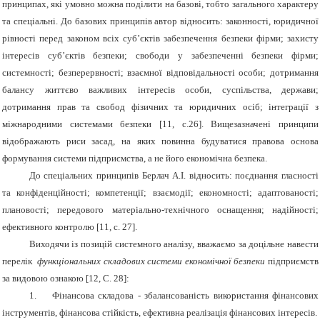
принципах, які умовно можна поділити на базові, тобто загального характеру
та спеціальні. До базових принципів автор відносить: законності, юридичної
рівності перед законом всіх суб’єктів забезпечення безпеки фірми; захисту
інтересів суб’єктів безпеки; свободи у забезпеченні безпеки фірми;
системності; безперервності; взаємної відповідальності особи; дотримання
балансу життєво важливих інтересів особи, суспільства, держави;
дотримання прав та свобод фізичних та юридичних осіб; інтеграції з
міжнародними системами безпеки [11, с.26]. Вищезазначені принципи
відображають риси засад, на яких повинна будуватися правова основа
формування системи підприємства, а не його економічна безпека.
До спеціальних принципів Берлач А.І. відносить: поєднання гласності
та конфіденційності; компетенції; взаємодії; економності; адаптованості;
плановості; передового матеріально-технічного оснащення; надійності;
ефективного контролю [11, с. 27].
Виходячи із позицій системного аналізу, вважаємо за доцільне навести
перелік
функціональних складових системи економічної безпеки
підприємств
за видовою ознакою [
1
2, C. 28]:
1.
Фінансова складова - збалансованість використання фінансових
інструментів, фінансова стійкість, ефективна реалізація фінансових інтересів.