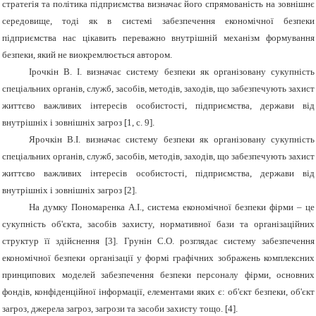
стратегія та політика підприємства визначає його спрямованість на зовнішнє
середовище, тоді як в системі забезпечення економічної безпеки
підприємства нас цікавить переважно внутрішній механізм формування
безпеки, який не виокремлюється автором.
Ірочкін В. І. визначає систему безпеки як організовану сукупність
спеціальних органів, служб, засобів, методів, заходів, що забезпечують захист
життєво важливих інтересів особистості, підприємства, держави від
внутрішніх і зовнішніх загроз [1, с. 9].
Ярочкін В.І. визначає систему безпеки як організовану сукупність
спеціальних органів, служб, засобів, методів, заходів, що забезпечують захист
життєво важливих інтересів особистості, підприємства, держави від
внутрішніх і зовнішніх загроз [2].
На думку Пономаренка А.І., система економічної безпеки фірми – це
сукупність об'єкта, засобів захисту, нормативної бази та організаційних
структур її здійснення [3]. Грунін С.О. розглядає систему забезпечення
економічної безпеки організації у формі графічних зображень комплексних
принципових моделей забезпечення безпеки персоналу фірми, основних
фондів, конфіденційної інформації, елементами яких є: об'єкт безпеки, об'єкт
загроз, джерела загроз, загрози та засоби захисту тощо. [4].