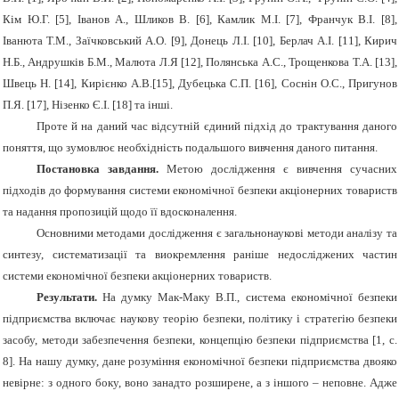
Кім Ю.Г. [5], Іванов А., Шликов В. [6],
Камлик М
.
І
. [7], Франчук В.І. [8],
Іванюта Т.М., Заїчковський А.О. [9], Донець Л.І. [10], Берлач А.І. [11],
Кирич
Н.Б., Андрушків Б.М., Малюта Л.Я [12],
Полянська А.С., Трощенкова Т.А. [13],
Швець Н. [14],
Кирієнко А.В.[15], Дубецька С.П. [16], Соснін О.С., Пригунов
П.Я. [17], Нізенко Є.І. [18] та інші.
Проте й на даний час відсутній єдиний підхід до трактування даного
поняття, що зумовлює необхідність подальшого вивчення даного питання.
Постановка завдання.
Метою дослідження є вивчення сучасних
підходів до формування системи економічної безпеки акціонерних товариств
та надання пропозицій щодо її вдосконалення.
Основними методами дослідження є загальнонаукові методи аналізу та
синтезу, систематизації та виокремлення раніше недосліджених частин
системи економічної безпеки акціонерних товариств.
Результати.
Н
а думку Мак-Маку В.П., система економічної безпеки
підприємства включає наукову теорію безпеки, політику і стратегію безпеки
засобу, методи забезпечення безпеки, концепцію безпеки підприємства [1, с.
8].
На нашу думку, дане розуміння економічної безпеки підприємства двояко
невірне: з одного боку, воно занадто розширене, а з іншого – неповне. Адже