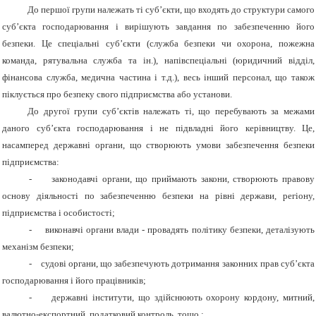
До першої групи належать ті суб’єкти, що входять до структури самого
суб’єкта господарювання і вирішують завдання по забезпеченню його
безпеки. Це спеціальні суб’єкти (служба безпеки чи охорона, пожежна
команда, рятувальна служба та ін.), напівспеціальні (юридичний відділ,
фінансова служба, медична частина і т.д.), весь інший персонал, що також
піклується про безпеку свого підприємства або установи.
До другої групи суб’єктів належать ті, що перебувають за межами
даного суб’єкта господарювання і не підвладні його керівництву. Це,
насамперед державні органи, що створюють умови забезпечення безпеки
підприємства:
-
законодавчі органи, що приймають закони, створюють правову
основу діяльності по забезпеченню безпеки на рівні держави, регіону,
підприємства і особистості;
-
виконавчі органи влади - провадять політику безпеки, деталізують
механізм безпеки;
-
судові органи, що забезпечують дотримання законних прав суб’єкта
господарювання і його працівників;
-
державні інститути, що здійснюють охорону кордону, митний,
валютно-експортний, податковий контроль, тощо.;