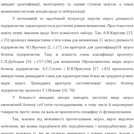
швидкої ідентифікації, моніторингу та оцінки ступеня загрози, а також
визначення системи заходів щодо їх нейтралізації.
У вітчизняній та зарубіжній літературі перелік загроз діяльності
підприємства характеризується достатнім рівнем визначення. Простежується
навіть певне змагання щодо його кількісного набору. Так, А.В.Кирієнко [15,
с.25] пропонує використання п’яти ознак для визначення 11 загроз діяльності
підприємства. В.І.Ярочкін [2, с.17] сім критеріїв для ідентифікації18 загроз
безпеці підприємства. Таку ж кількість ознак класифікації пропонує
С.П.Дубецька [16, с.157-158] для визначення 28різноманітних видів загроз
безпеці підприємства. А.С.Соснін і П.Я.Пригунов [17, с.83] пропонують
використання дванадцяти ознак для характеристики більш як тридцяти різних
видів загроз. Тринадцять критеріїв систематизації загроз безпеці
підприємству пропонує Є.І.Нізенко [18, 78].
У більшості випадків автори наводять наступні види загроз
економічній безпеці суб’єктів господарювання, в тому числі й акціонерних
товариств, проте, вони, на жаль не враховують специфіку їх функціонування.
Так, залежно від можливості прогнозування загроз, варто виділити
небезпеки, які можна передбачати або передбачувані, і непередбачувані. До
перших належать ті, які, як правило, виникають у певних умовах, відомі з