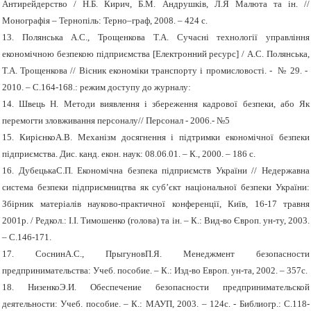
Антирейдерство / Н.Б. Кирич, Б.М. Андрушків, Л.Я Малюта та ін. //
Монографія – Тернопіль: Терно–граф, 2008. – 424 с.
13. Полянська А.С., Трощенкова Т.А. C
учасні технології управління
економічною безпекою підприємства [Електронний ресурс] / А.С. Полянська,
Т.А. Трощенкова // Вісник економіки транспорту і промисловості. - № 29. -
2010. – С.164-168.: режим доступу до журналу:
14. Швець Н. Методи виявлення і збереження кадрової безпеки, або Як
перемогти зловживання персоналу// Персонал - 2006.- №5
15. КирієнкоА.В. Механізм досягнення і підтримки економічної безпеки
підприємства. Дис. канд. екон. наук: 08.06.01. – К., 2000. – 186 с.
16. ДубецькаС.П. Економічна безпека підприємств України // Недержавна
система безпеки підприємництва як суб’єкт національної безпеки України:
Збірник матеріалів науково-практичної конференції, Київ, 16-17 травня
2001р. / Редкол.: І.І. Тимошенко (голова) та ін. – К.: Вид-во Європ. ун-ту, 2003.
– С.146-171.
17. СоснинА.С., ПрыгуновП.Я. Менеджмент безопасности
предпринимательства: Учеб. пособие. – К.: Изд-во Европ. ун-та, 2002. – 357с.
18. НизенкоЭ.И. Обеспечение безопасности предпринимательской
деятельности: Учеб. пособие. – К.: МАУП, 2003. – 124с. - Библиогр.: С.118-