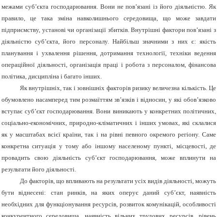
межами суб’єкта господарювання. Вони не пов’язані із його діяльністю. Як
правило, це така зміна навколишнього середовища, що може завдати
підприємству, установі чи організації збитків. Внутрішні фактори пов’язані з
діяльністю суб’єкта, його персоналу. Найбільш значними з них є: якість
планування і ухвалення рішення, дотримання технології, техніки ведення
операційної діяльності, організація праці і робота з персоналом, фінансова
політика, дисципліна і багато інших.
Як внутрішніх, так і зовнішніх факторів ризику величезна кількість. Це
обумовлено насамперед тим розмаїттям зв’язків і відносин, у які обов’язково
вступає суб’єкт господарювання. Вони виникають у конкретних політичних,
соціально-економічних, природно-кліматичних і інших умовах, які склалися
як у масштабах всієї країни, так і на рівні певного окремого регіону. Саме
конкретна ситуація у тому або іншому населеному пункті, місцевості, де
провадить свою діяльність суб’єкт господарювання, може вплинути на
результати його діяльності.
До факторів, що впливають на результати усіх видів діяльності, можуть
бути віднесені: стан ринків, на яких оперує даний суб’єкт, наявність
необхідних для функціонування ресурсів, розвиток комунікацій, особливості
конкурентного середовища, наявність вільних трудових ресурсів, рівень