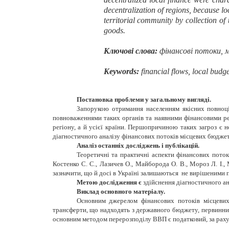
decentralization of regions, because lo
territorial community by collection of 
goods.
Ключові слова:
фінансові потоки, 
Keywords:
financial flows
, local budg
Постановка проблеми у загальному вигляді.
Запорукою отримання населенням якісних повноцін
повноваженнями таких органів та наявними фінансовими рес
регіону, а й усієї країни. Першопричиною таких загроз є 
діагностичного аналізу фінансових потоків місцевих бюджеті
Аналіз останніх досліджень і публікацій.
Теоретичні та практичні аспекти фінансових потоків
Костенко С. С., Лазичев О., Майборода О. В., Мороз Л. І., 
зазначити, що й досі в Україні залишаються не вирішеними 
Метою дослідження є
здійснення діагностичного а
Виклад основного матеріалу.
Основним джерелом фінансових потоків місцевих
трансферти, що надходять з державного бюджету, первинним
основним методом перерозподілу ВВП є податковий, за рахун