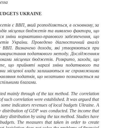
essa
BUDGETS UKRAINE
тів є ВВП, який розподіляється, в основному, за
одів місцевих бюджетів та виявлено фактори, що
я зміни нормативно-правового забезпечення, що
тів України. Проведено діагностичний аналіз
у ВВП. Визначено доходи, які утворюються при
 використання податкового методу. Дослідженням
токами місцевих бюджетів. Розкрито, заходи, що
 те, що прийняті наразі зміни податкового та
гани місцевої влади залишаються не спроможними
правляння податків, що негативно позначається на
спільними благами.
ted mainly through of the tax method. The correlation
f such correlation were established. It was argued that
s some indicators revenues of local budgets Ukraine. A
y distribution of GDP was conducted. The income that
ary distribution by using the tax method. Studies have
budgets. The measures that taken in order to create
t legislation does not solve the problems of financial