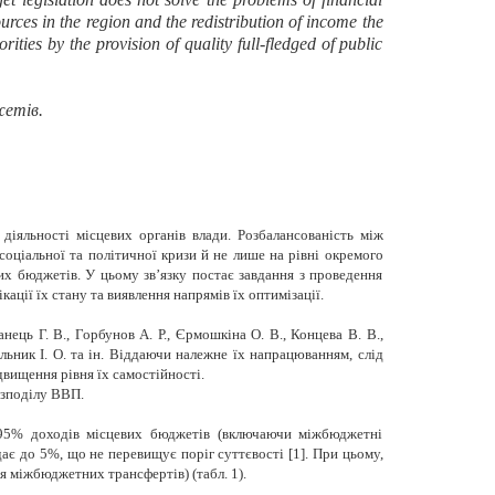
urces in the region and the redistribution of income the
ities by the provision of quality full-fledged of public
жетів.
діяльності місцевих органів влади. Розбалансованість між
оціальної та політичної кризи й не лише на рівні окремого
их бюджетів. У цьому зв’язку постає завдання з проведення
ції їх стану та виявлення напрямів їх оптимізації.
нець Г. В., Горбунов А. Р., Єрмошкіна О. В., Концева В. В.,
ольник І. О. та ін. Віддаючи належне їх напрацюванням, слід
вищення рівня їх самостійності.
озподілу ВВП.
 95% доходів місцевих бюджетів (включаючи міжбюджетні
є до 5%, що не перевищує поріг суттєвості [1]. При цьому,
 міжбюджетних трансфертів) (табл. 1).