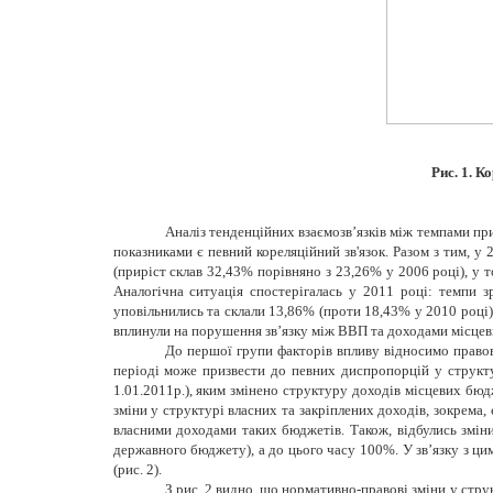
Рис. 1. К
Аналіз тенденційних взаємозв’язків між темпами п
показниками є певний кореляційний зв'язок. Разом з тим, 
(приріст склав 32,43% порівняно з 23,26% у 2006 році), у 
Аналогічна ситуація спостерігалась у 2011 році: темпи
уповільнились та склали 13,86% (проти 18,43% у 2010 році
вплинули на порушення зв’язку між ВВП та доходами місцев
До першої групи факторів впливу відносимо правов
періоді може призвести до певних диспропорцій у структу
1.01.2011р.), яким змінено структуру доходів місцевих бюдж
зміни у структурі власних та закріплених доходів, зокрема,
власними доходами таких бюджетів. Також, відбулись змі
державного бюджету), а до цього часу 100%. У зв’язку з ц
(рис. 2).
З рис. 2 видно, що нормативно-правові зміни у стр