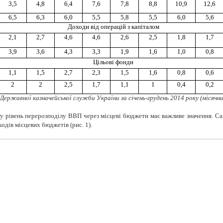
3,5
4,8
6,4
7,6
7,8
8,8
10,9
12,6
6,5
6,3
6,0
5,5
5,8
5,5
6,0
5,6
Доходи від операцій з капіталом
2,1
2,7
4,6
4,6
2,6
2,5
1,8
1,7
3,9
3,6
4,3
3,3
1,9
1,6
1,0
0,8
Цільові фонди
1,1
1,5
2,7
2,3
1,5
1,6
0,8
0,6
2
2
2,5
1,7
1,1
1
0,4
0,2
 Державної казначейської служби України за січень-грудень 2014 року (місячни
ону рівень перерозподілу ВВП через місцеві бюджети має важливе значення. Са
дів місцевих бюджетів (рис. 1).