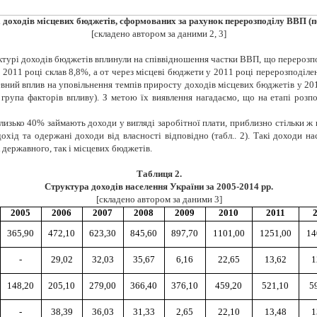
а доходів місцевих бюджетів, сформованих за рахунок перерозподілу ВВП (
[складено автором за даними 2, 3]
уктурі доходів бюджетів вплинули на співвідношення частки ВВП, що перерозп
011 році склав 8,8%, а от через місцеві бюджети у 2011 році перерозподілен
евний вплив на уповільнення темпів приросту доходів місцевих бюджетів у 201
 група факторів впливу). З метою їх виявлення нагадаємо, що на етапі розп
близько 40% займають доходи у вигляді заробітної плати, приблизно стільки ж
хід та одержані доходи від власності відповідно (табл.. 2). Такі доходи н
 державного, так і місцевих бюджетів.
Таблиця 2.
Структура доходів населення України за 2005-2014 рр.
[складено автором за даними 3]
2005
2006
2007
2008
2009
2010
2011
365,90
472,10
623,30
845,60
897,70
1101,00
1251,00
14
-
29,02
32,03
35,67
6,16
22,65
13,62
1
148,20
205,10
279,00
366,40
376,10
459,20
521,10
5
-
38,39
36,03
31,33
2,65
22,10
13,48
1