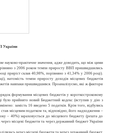
ВП України
ве науково-практичне значення, адже доводить, що між цими
і порівняно з 2006 роком темпи приросту ВВП пришвидшились
оці приріст склав 40,98%, порівняно з 41,34% у 2006 році).
і), натомість темпи приросту доходів місцевих бюджетів
юджетів навпаки пришвидшився. Проаналізуємо, які ж фактори
порядок формування місцевих бюджетів у короткостроковому
ці було прийнято новий Бюджетний кодекс (вступив у дію з
мінено: замість 16 введено 5 податків. Крім того, відбулись
, став місцевим податком та, відповідно, його надходження –
оку – 40%) зараховується до місцевого бюджету (решта до
ь через місцеві бюджети та через державний бюджет України
оділялась через місцеві бюджети та через державний бюджет.