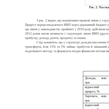
Рис. 2. Частк
З рис. 2 видно, що нормативно-правові зміни у стр
Приріст перерозподіленого ВВП через державний бюджет у 2
що зміни у законодавстві, прийняті у 2010 році здійснили п
2012 років могли вплинути і структурні зміни ВВП (друга
прибутку, доходу, ренти, проценту та інших.
Слід зазначити, що у структурі доходів населення 
трансферти, біля 15% та 5% займає прибуток й змішаний до
податкового методу та формують вхідні фінансові потоки як
Доходи, млн.
грн.
відносний
приріст, %
Зарплата, млн.
грн.
відносний