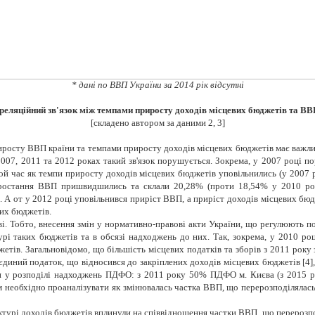
* дані по ВВП України за 2014 рік відсутні
ореляційний зв'язок між темпами приросту доходів місцевих бюджетів та В
[складено автором за даними 2, 3]
риросту ВВП країни та темпами приросту доходів місцевих бюджетів має важли
у 2007, 2011 та 2012 роках такий зв'язок порушується. Зокрема, у 2007 роц
той час як темпи приросту доходів місцевих бюджетів уповільнились (у 2007 р
 зростання ВВП пришвидшились та склали 20,28% (проти 18,54% у 2010 роц
). А от у 2012 році уповільнився приріст ВВП, а приріст доходів місцевих б
их бюджетів.
і. Тобто, внесення змін у нормативно-правові акти України, що регулюють 
рі таких бюджетів та в обсязі надходжень
до них. Так, зокрема, у 2010 ро
етів. Загальновідомо, що більшість місцевих податків та зборів з 2011 року з
 єдиний податок, що відносився до закріплених доходів місцевих бюджетів [4]
ни у розподілі надходжень ПДФО: з 2011 року 50% ПДФО м. Києва (з 2015 р
им необхідно проаналізувати як змінювалась частка ВВП, що перерозподілялас
уктурі доходів бюджетів вплинули на співвідношення частки ВВП, що перерозп