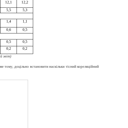
12,1
12,2
5,5
5,3
1,4
1,1
0,6
0,5
0,5
0,5
0,2
0,2
й звіт)
ме тому, доцільно встановити наскільки тісний кореляційний