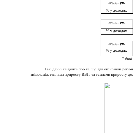
млрд. грн.
% у доходах
млрд. грн.
% у доходах
млрд. грн.
% у доходах
* дані
Такі данні свідчить про те, що для економіки регі
зв'язок між темпами приросту ВВП та темпами приросту дохо