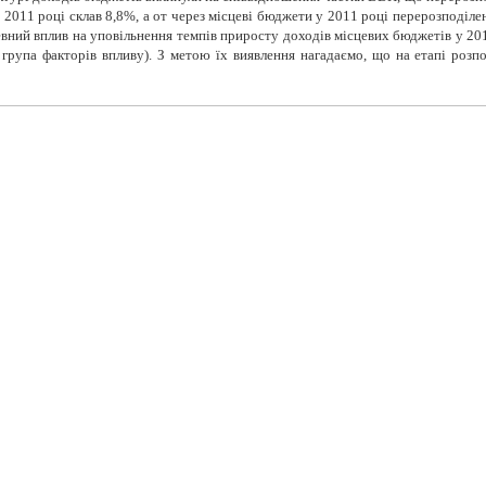
011 році склав 8,8%, а от через місцеві бюджети у 2011 році перерозподілен
евний вплив на уповільнення темпів приросту доходів місцевих бюджетів у 201
 група факторів впливу). З метою їх виявлення нагадаємо, що на етапі розп