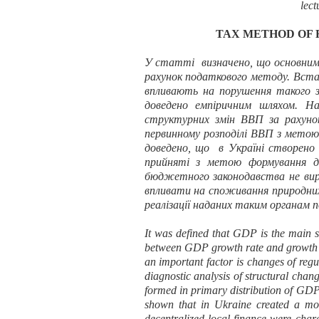
lec
TAX METHOD OF 
У статті визначено, що основним 
рахунок податкового методу. Вста
впливають на порушення такого з
доведено емпіричним шляхом. На
структурних змін ВВП за рахуно
первинному розподілі ВВП з метою
доведено, що в Україні створено 
прийняті з метою формування де
бюджетного законодавства не вирі
впливати на споживання природних 
реалізації наданих таким органам 
It was defined that GDP is the main s
between GDP growth rate and growth rat
an important factor is changes of reg
diagnostic analysis of structural ch
formed in primary distribution of GDP 
shown that in Ukraine created a mod
decentralized local finance were chara