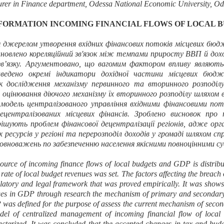
turer in Finance department
,
Odessa National Economic University, Od
FORMATION INCOMING FINANCIAL FLOWS OF LOCAL 
джерелом утворення вхідних фінансових потоків місцевих бюдже
новлено кореляційний зв'язок між темпами приросту ВВП й дох
в’язку. Аргументовано, що вагомим фактором впливу являютьс
ведено окремі індикатори дохідної частини місцевих бюдже
к дослідження механізму первинного та вторинного розподіл
 оцінювання діючого механізму їх вторинного розподілу шляхом
модель централізованого управління вхідними фінансовими по
централізованих місцевих фінансів. Зроблено висновок про
шують проблем фінансової децентралізації регіонів, адже ор
ресурсів у регіоні та перерозподіл доходів у громаді шляхом с
повноважень по забезпеченню населення якісними повноцінними су
ource of incoming finance flows of local budgets and GDP is distribu
e of local budget revenues was set. The factors affecting the breach o
ulatory and legal framework
that was proved empirically. It was show
anges in GDP through research the mechanism of primary and secondar
was defined for the purpose of assess the current mechanism of second
el of centralized management of incoming financial flow of local 
cterized. It was concluded that the accepted changes in tax and budge