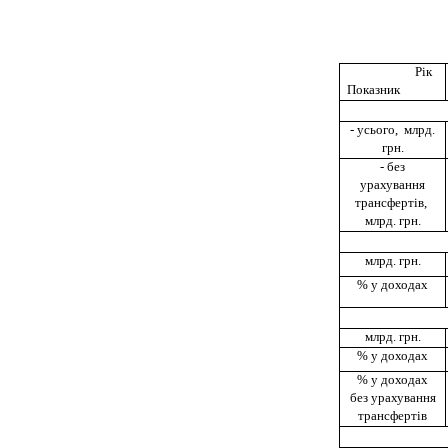
Рік
Показник
- усього, млрд.
грн.
- без
урахування
трансфертів,
млрд. грн.
млрд. грн.
% у доходах
млрд. грн.
% у доходах
% у доходах
без урахування
трансфертів