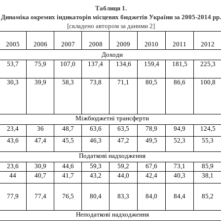
Таблиця 1.
Динаміка окремих індикаторів місцевих бюджетів України за 2005-2014 рр.
[складено автором за даними 2]
2005
2006
2007
2008
2009
2010
2011
2012
Доходи
53,7
75,9
107,0
137,4
134,6
159,4
181,5
225,3
30,3
39,9
58,3
73,8
71,1
80,5
86,6
100,8
Міжбюджетні трансферти
23,4
36
48,7
63,6
63,5
78,9
94,9
124,5
43,6
47,4
45,5
46,3
47,2
49,5
52,3
55,3
Податкові надходження
23,6
30,9
44,6
59,3
59,2
67,6
73,1
85,9
44
40,7
41,7
43,2
44,0
42,4
40,3
38,1
77,9
77,4
76,5
80,4
83,3
84,0
84,4
85,2
Неподаткові надходження