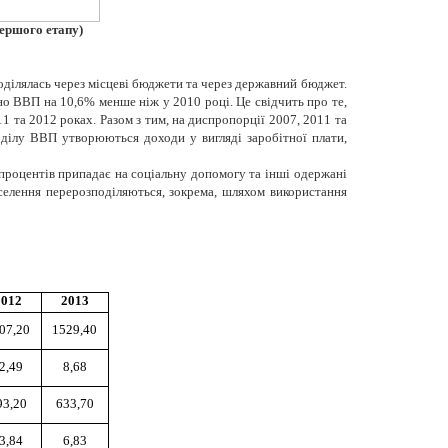
першого етапу)
оділялась через місцеві бюджети та через державний бюджет.
о ВВП на 10,6% менше ніж у 2010 році. Це свідчить про те,
1 та 2012 роках. Разом з тим, на диспропорції 2007, 2011 та
оділу ВВП утворюються доходи у вигляді заробітної плати,
 процентів припадає на соціальну допомогу та інші одержані
аселення перерозподіляються, зокрема, шляхом використання
2012
2013
07,20
1529,40
2,49
8,68
93,20
633,70
3,84
6,83