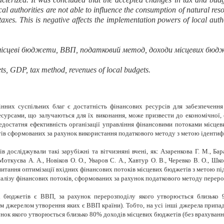
cal authorities are not able to influence the consumption of natural reso
taxes. This is negative affects the implementation powers of local author
місцеві бюджети, ВВП, податковий метод, доходи місцевих бюд
ets,
GDP
, tax
method
, revenues of local
budgets
.
них суспільних благ є достатність фінансових ресурсів для забезпечення 
урсами, що залучаються для їх виконання, може призвести до економічної, с
недостатня ефективність організації управління фінансовими потоками місцев
в сформованих за рахунок використання податкового методу з метою ідентифіка
 досліджували такі зарубіжні та вітчизняні вчені, як: Азаренкова Г. М., Бара
Моткуєва А. А., Новіков О. О., Уваров С. А., Хавтур О. В., Черевко В. О., Шк
питання оптимізації вхідних фінансових потоків місцевих бюджетів з метою під
налізу фінансових потоків, сформованих за рахунок податкового методу перер
 бюджетів є ВВП, за рахунок перерозподілу якого утворюється близько
 джерелом утворення яких є ВВП країни). Тобто, на усі інші джерела припада
ок якого утворюється близько 80% доходів місцевих бюджетів (без врахування