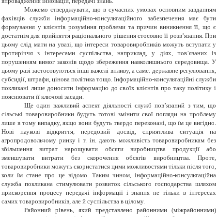
впровадження інновацій, передачі знань.
Можемо стверджувати, що в сучасних умовах основним завданням
фахівців служби інформаційно-консультаційного забезпечення має бути
формування у клієнтів розуміння проблеми та причин виникнення її, що є
достатнім для прийняття раціонального рішення стосовно її розв’язання. При
цьому слід мати на увазі, що інтереси товаровиробників можуть вступати у
протиріччя з інтересами суспільства, наприклад, у діях, пов’язаних із
порушенням вимог законів щодо збереження навколишнього середовища. У
цьому разі застосовуються інші важелі впливу, а саме: державне регулювання,
субсидії, штрафи, цінова політика тощо. Інформаційно-консультаційні служби
покликані лише доносити інформацію до своїх клієнтів про таку політику і
пояснювати її ключові засади.
Ще один важливий аспект діяльності служб пов’язаний з тим, що
сільські товаровиробники будуть готові змінити свої погляди на проблему
лише в тому випадку, якщо вони будуть твердо переконані, що їм це вигідно.
Нові наукові відкриття, передовий досвід, сприятлива ситуація на
агропродовольчому ринку і т. ін. дають можливість товаровиробникам без
збільшення витрат нарощувати обсяги виробництва продукції або
зменшувати витрати без скорочення обсягів виробництва. Проте,
товаровиробники можуть скористатися цими можливостями тільки після того,
коли їм стане про це відомо. Таким чином, інформаційно-консультаційна
служба покликана стимулювати розвиток сільського господарства шляхом
прискорення процесу передачі інформації і знання не тільки в інтересах
самих товаровиробників, але й суспільства в цілому.
Районний рівень, який представлено районними (міжрайонними)