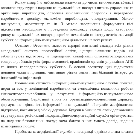
Консультаційна
підсистема
належить
до числа велико
масштабних і
охоплює структури з надання консультаційних послуг з питань управління та
організації виробництва, освоєння інноваційних розробок і передового
виробничого досвіду, економіки виробництва, оподаткування, бізнес-
планування, маркетингу та ін. З метою завершення формування цієї
підсистеми необхідним є проведення комплексу заходів щодо створення
ринку консультаційних послуг, розробки механізмів та інструментів взаємодії
суб’єктів інформаційно-консультаційної діяльності на всіх рівнях.
Освітня підсистема
включає аграрні навчальні заклади всіх рівнів
акредитації,
систему професійної освіти, центри навчання кадрів, які
забезпечують підготовку й підвищення кваліфікації сільськогосподарських
товаровиробників усіх форм власності, працівників органів управління АПК
та інших господарюючих суб’єктів.
В основі розвитку цієї підсистеми
повинен лежати принцип: чим вище рівень знань, тим більший інтерес до
інновацій та інформації.
Економічна сутність інформаційно-консультаційної служби полягає,
перш за все, у поліпшенні виробничих та економічних показників роботи
сільгосптоваровиробників у результаті інформаційно-консультаційного
обслуговування. Серйозний вплив на організаційно-економічний характер
формування і діяльність інформаційно-консультаційної служби має фінансова
підтримка, насамперед з боку держави.
Будучи в більшості своїй державними
структурами, регіональні інформаційно-консультаційні служби орієнтуються
на надання безоплатних послуг, хоча багато з них мають досвід надання
комерційних послуг.
Проблема комерціалізації служби є насправді однією з визначальних