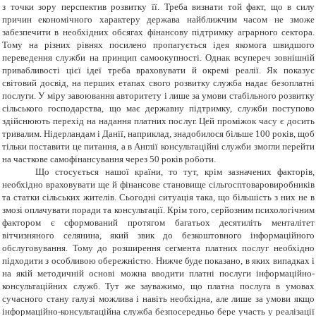
з точки зору перспектив розвитку її.
Треба визнати той факт, що в силу
причин економічного характеру держава найближчим часом не зможе
забезпечити в необхідних обсягах фінансову підтримку аграрного сектора.
Тому на різних рівнях посилено пропагується ідея якомога швидшого
переведення служби на принцип самоокупності. Однак всупереч зовнішній
привабливості цієї ідеї треба враховувати й окремі реалії. Як показує
світовий досвід, на перших етапах свого розвитку служба надає безоплатні
послуги.
У міру завоювання авторитету і лише за умови стабільного розвитку
сільського господарства, що має державну підтримку, служби поступово
здійснюють перехід на надання платних послуг.
Цей проміжок часу є досить
тривалим. Нідерландам і Данії, наприклад, знадобилося більше 100 років, щоб
тільки поставити це питання, а в Англії консультаційні служби змогли перейти
на часткове самофінансування через 50 років роботи.
Що стосується нашої країни, то тут, крім зазначених факторів,
необхідно враховувати ще й фінансове становище сільгосптоваровиробників
та статки сільських жителів.
Сьогодні ситуація така, що більшість з них не в
змозі оплачувати поради та консультації. Крім того, серйозним психологічним
фактором є сформований протягом багатьох десятиліть менталітет
вітчизняного селянина, який звик до безкоштовного інформаційного
обслуговування. Тому до розширення сегмента платних послуг необхідно
підходити з особливою обережністю.
Нижче буде показано, в яких випадках і
на
якій методичній основі можна вводити платні послуги інформаційно-
консультаційних служб. Тут же зауважимо, що платна послуга в умовах
сучасного стану галузі можлива і навіть необхідна, але лише за умови якщо
інформаційно-консультаційна служба безпосередньо бере участь у реалізації