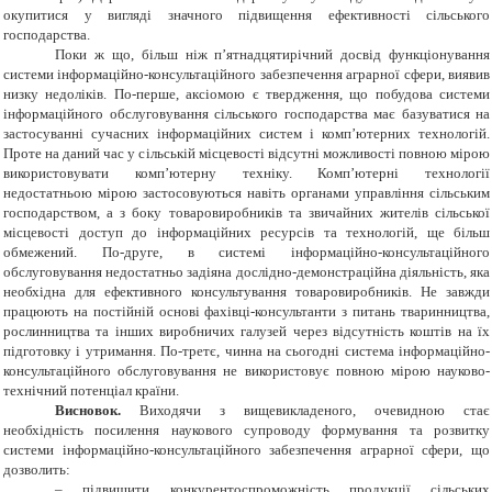
окупитися у вигляді значного підвищення ефективності сільського
господарства.
Поки ж що, більш ніж п’ятнадцятирічний д
освід функціонування
системи інформаційно-консультаційного забезпечення аграрної сфери, виявив
низку недоліків. По-перше, аксіомою є твердження, що побудова системи
інформаційного обслуговування сільського господарства має базуватися на
застосуванні сучасних інформаційних систем і комп’ютерних технологій.
Проте на даний час у сільській місцевості відсутні можливості повною мірою
використовувати комп’ютерну техніку. Комп’ютерні технології
недостатньою мірою застосовуються навіть органами управління сільським
господарством, а з боку товаровиробників та звичайних жителів сільської
місцевості доступ до інформаційних ресурсів та технологій, ще більш
обмежений. По-друге, в системі інформаційно-консультаційного
обслуговування недостатньо задіяна дослідно-демонстраційна діяльність, яка
необхідна для ефективного консультування товаровиробників. Не завжди
працюють на постійній основі фахівці-консультанти з питань тваринництва,
рослинництва та інших виробничих галузей через відсутність коштів на їх
підготовку і утримання
.
По-третє, чинна на сьогодні система інформаційно-
консультаційного обслуговування не використовує повною мірою науково-
технічний потенціал країни.
Висновок.
Виходячи з вищевикладеного, очевидною стає
необхідність посилення наукового супроводу формування та розвитку
системи інформаційно-консультаційного забезпечення аграрної сфери, що
дозволить:
– підвищити конкурентоспроможність продукції сільських