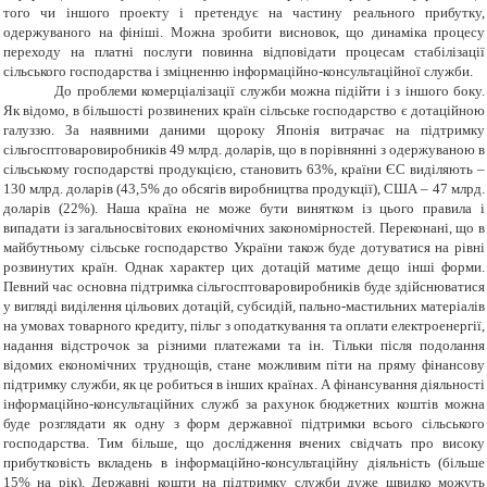
того чи іншого проекту і претендує на частину реального прибутку,
одержуваного на фініші. Можна зробити висновок, що динаміка процесу
переходу
на платні послуги повинна відповідати процесам стабілізації
сільського
господарства і зміцненню інформаційно-консультаційної служби.
До проблеми комерціалізації служби можна підійти і з іншого боку.
Як відомо, в більшості розвинених країн сільське господарство є дотаційною
галуззю. За наявними даними щороку Японія витрачає на підтримку
сільгосптоваровиробників 49 млрд. доларів, що в порівнянні з
одержуваною в
сільському господарстві продукцією, становить 63%, країни ЄС виділяють
–
130 млрд. доларів (43,5% до обсягів виробництва продукції), США –
47 млрд.
доларів (22%). Наша країна не може бути винятком із цього правила і
випадати із загальносвітових економічних закономірностей. Переконані, що в
майбутньому сільське господарство України також буде дотуватися на рівні
розвинутих країн. Однак характер цих дотацій матиме дещо інші форми.
Певний час основна підтримка сільгосптоваровиробників буде здійснюватися
у вигляді виділення цільових дотацій, субсидій, пально-мастильних матеріалів
на умовах товарного кредиту, пільг з оподаткування та оплати електроенергії,
надання відстрочок за різними платежами та ін. Тільки після подолання
відомих економічних труднощів, стане можливим піти на пряму фінансову
підтримку служби, як це робиться в інших країнах. А ф
інансування діяльності
інформаційно-консультаційних служб за рахунок бюджетних коштів можна
буде розглядати як одну з форм державної підтримки всього сільського
господарства.
Тим більше, що дослідження вчених свідчать про високу
прибутковість вкладень в інформаційно-консультаційну діяльність (більше
15% на рік). Державні кошти на підтримку служби дуже швидко можуть