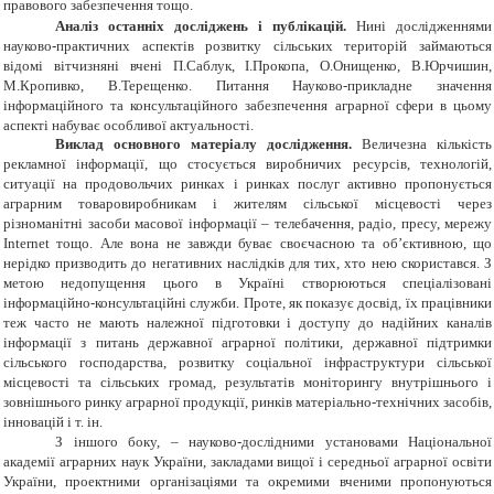
правового забезпечення тощо.
Аналіз останніх досліджень і публікацій.
Нині дослідженнями
науково-практичних аспектів розвитку сільських територій займаються
відомі вітчизняні вчені П.Саблук, І.Прокопа, О.Онищенко, В.Юрчишин,
М.Кропивко, В.Терещенко. Питання Науково-прикладне значення
інформаційного та консультаційного забезпечення аграрної сфери в цьому
аспекті набуває особливої актуальності.
Виклад основного матеріалу дослідження.
Величезна кількість
рекламної інформації, що стосується виробничих ресурсів, технологій,
ситуації на продовольчих ринках і ринках послуг активно пропонується
аграрним товаровиробникам і жителям сільської місцевості через
різноманітні засоби масової інформації
–
телебачення, радіо, пресу, мережу
Internet тощо. Але вона не завжди буває своєчасною та об’єктивною, що
нерідко призводить до негативних наслідків для тих, хто нею скористався. З
метою недопущення цього в Україні створюються спеціалізовані
інформаційно-консультаційні служби. Проте, як показує досвід, їх працівники
теж часто не мають належної підготовки і доступу до надійних каналів
інформації з питань державної аграрної політики, державної підтримки
сільського господарства, розвитку соціальної інфраструктури сільської
місцевості та сільських громад, результатів моніторингу внутрішнього і
зовнішнього ринку аграрної продукції, ринків матеріально-технічних засобів,
інновацій і т. ін.
З іншого боку,
–
науково-дослідними установами Національної
академії аграрних наук України, закладами вищої і середньої аграрної освіти
України, проектними організаціями та окремими вченими пропонуються