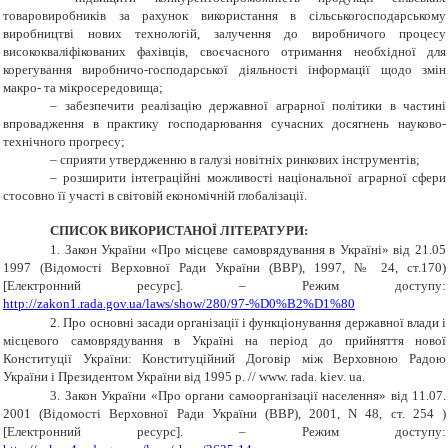
товаровиробників за рахунок використання в сільськогосподарському
виробництві нових технологій, залучення до виробничого процесу
висококваліфікованих фахівців, своєчасного отримання необхідної для
корегування виробничо-господарської діяльності інформації щодо змін
макро- та мікросередовища;
– забезпечити реалізацію державної аграрної політики в частині
впровадження в практику господарювання сучасних досягнень науково-
технічного прогресу;
– сприяти утвердженню в галузі новітніх ринкових інструментів;
–
розширити інтеграційні можливості національної аграрної сфери
стосовно її участі в світовій економічній глобалізації.
СПИСОК ВИКОРИСТАНОЇ ЛІТЕРАТУРИ:
1.
Закон України «Про місцеве самоврядування в Україні» від 21.05
1997 (Відомості Верховної Ради України (ВВР), 1997, № 24, ст.170)
[Електронний ресурс]. – Режим доступу:
http://zakon1.rada.gov.ua/laws/show/280/97-%D0%B2%D1%80
2.
Про основні засади організації і функціонування державної влади і
місцевого самоврядування в Україні на період до прийняття нової
Конституції України: Конституційний Договір між Верховною Радою
України і Президентом України від 1995 р. // www. rada. kiev. ua.
3.
Закон України «Про органи самоорганізації населення» від 11.07.
2001 (Відомості Верховної Ради України (ВВР), 2001, N 48, ст. 254 )
[Електронний ресурс]. – Режим доступу: