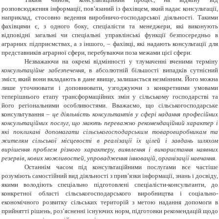
розповсюдження інформації, пов’язаний із фахівцем, який надає консультації,
наприклад, стосовно ведення виробничо-господарської діяльності. Такими
фахівцями є, з одного боку, спеціалісти та менеджери, які виконують
відповідні загальні чи спеціальні управлінські функції безпосередньо в
аграрних підприємствах, а з іншого, – фахівці, які надають консультації для
представників аграрної сфери, перебуваючи поза межами цієї сфери.
Незважаючи на окремі відмінності у тлумаченні вченими терміну
консультаційне забезпечення,
в абсолютній більшості випадків сутнісний
зміст, який вони вкладають в дане явище, залишається незмінним. Його можна
лише уточнювати і доповнювати, узгоджуючи з конкретними умовами
теперішнього етапу трансформаційних змін у сільському господарстві та
його регіональними особливостями. Вважаємо, що сільськогосподарське
консультування
–
це діяльність консультантів у сфері надання професійних
консультаційних послуг, що мають переважно рекомендаційний характер і
які покликані допомагати сільськогосподарським товаровиробникам та
жителям сільської місцевості в реалізації їх цілей і завдань шляхом
вирішення проблем різного характеру, виявлення і використання наявних
резервів, нових можливостей, упровадження інновацій, організації навчання.
Останнім часом під консультаційними послугами все частіше
розуміють самостійний вид діяльності з прив’язки інформації, знань і досвіду,
якими володіють спеціально підготовлені спеціалісти-консультанти, до
конкретної області сільськогосподарського виробництва і соціально-
економічного розвитку сільських територій з метою надання допомоги в
прийнятті рішень, роз’ясненні існуючих норм, підготовки рекомендацій щодо