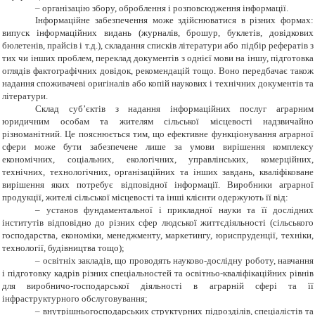
– організацію збору, оброблення і розповсюдження інформації.
Інформаційне забезпечення може здійснюватися в різних формах:
випуск інформаційних видань (журналів, брошур, буклетів, довідкових
бюлетенів, прайсів і т.д.), складання списків літератури або підбір рефератів з
тих чи інших проблем, переклад документів з однієї мови на іншу, підготовка
оглядів фактографічних довідок, рекомендацій тощо. Воно передбачає також
надання споживачеві оригіналів або копій наукових і технічних документів та
літератури.
Склад суб’єктів з надання інформаційних послуг аграрним
юридичним особам та жителям сільської місцевості надзвичайно
різноманітний. Це пояснюється тим, що ефективне функціонування аграрної
сфери може бути забезпечене лише за умови вирішення комплексу
економічних, соціальних, екологічних, управлінських, комерційних,
технічних, технологічних, організаційних та інших завдань, кваліфіковане
вирішення яких потребує відповідної інформації. Виробники аграрної
продукції, жителі сільської місцевості та інші клієнти одержують її від:
–
установ
фундаментальної і прикладної науки та її дослідних
інститутів відповідно до різних сфер людської життєдіяльності (сільського
господарства, економіки, менеджменту, маркетингу, юриспруденції, техніки,
технології, будівництва тощо);
– освітніх закладів, що проводять науково-дослідну роботу, навчання
і підготовку кадрів різних спеціальностей та освітньо-кваліфікаційних рівнів
для виробничо-господарської діяльності в аграрній сфері та її
інфраструктурного обслуговування;
– внутрішньогосподарських структурних підрозділів, спеціалістів та