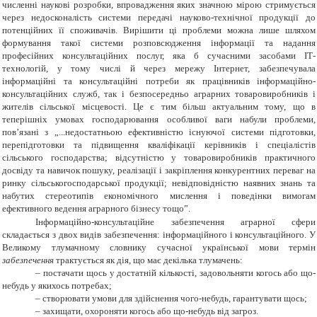
численні наукові розробки, впровадження яких значною мірою стримується
через недосконалість системи передачі науково-технічної продукції до
потенційних її споживачів. Вирішити ці проблеми можна лише шляхом
формування такої системи розповсюдження інформації та надання
професійних консультаційних послуг, яка б сучасними засобами IТ-
технологій, у тому числі й через мережу Інтернет, забезпечувала
інформаційні та консультаційні потреби як працівників інформаційно-
консультаційних служб, так і безпосередньо аграрних товаровиробників і
жителів сільської місцевості. Це є тим більш актуальним тому, що в
теперішніх умовах господарювання особливої ваги набули проблеми,
пов’язані з „...недостатньою ефективністю існуючої системи підготовки,
перепідготовки та підвищення кваліфікації керівників і спеціалістів
сільського господарства; відсутністю у товаровиробників практичного
досвіду та навичок пошуку, реалізації і закріплення конкурентних переваг на
ринку сільськогосподарської продукції; невідповідністю наявних знань та
набутих стереотипів економічного мислення і поведінки вимогам
ефективного ведення аграрного бізнесу тощо”.
Інформаційно-консультаційне забезпечення аграрної сфери
складається з двох видів забезпечення: інформаційного і консультаційного. У
В
еликому тлумачному словнику сучасної української мови т
ермін
забезпечення
трактується як дія, що має декілька тлумачень:
– постачати щось у достатній кількості, задовольняти когось або що-
небудь у якихось потребах;
– створювати умови для здійснення чого-небудь, гарантувати щось;
– захищати, охороняти когось або що-небудь від загроз
.