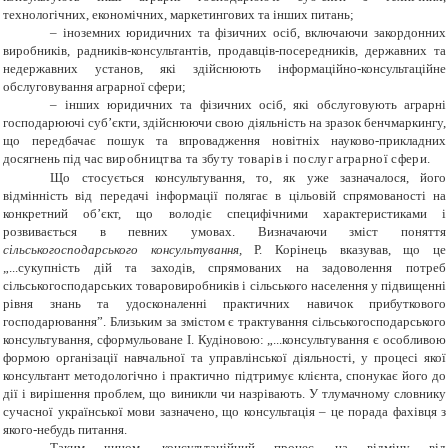
технологічних, економічних, маркетингових та інших питань;
– іноземних юридичних та фізичних осіб, включаючи закордонних
виробників, радників-консультантів, продавців-посередників, державних та
недержавних установ, які здійснюють інформаційно-консультаційне
обслуговування аграрної сфери;
– інших юридичних та фізичних осіб, які обслуговують аграрні
господарюючі суб’єкти, здійснюючи свою діяльність на зразок бенчмаркингу,
що передбачає пошук та впровадження новітніх науково-прикладних
досягнень під час в
иробництва та збуту товарів і послуг аграрної сфери.
Що стосується консультування, то, як уже зазначалося, його
відмінність від передачі інформації полягає в цільовій спрямованості на
конкретний об’єкт, що володіє специфічними характеристиками і
розвивається в певних умовах. Визначаючи зміст поняття
сільськогосподарського консультування,
Р. Корінець вказував, що це
„...сукупність дій та заходів, спрямованих на задоволення потреб
сільськогосподарських товаровиробників і сільського населення у підвищенні
рівня знань та удосконаленні практичних навичок прибуткового
господарювання”. Близьким за змістом є трактування сільськогосподарського
консультування, сформульоване І. Кудіновою: „...консультування є особливою
формою організації навчальної та управлінської діяльності, у процесі якої
консультант методологічно і практично підтримує клієнта, спонукає його до
дії і вирішення проблем, що виникли чи назрівають. У
тлумачному словнику
сучасної української мови зазначено, що консультація – це порада
фахівця з
якого-небудь питання.
Таким чином, консультаційний процес, на відміну від