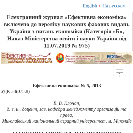
English
•
На русском
Електронний журнал «Ефективна економіка»
включено до переліку наукових фахових видань
України з питань економіки (Категорія «Б»,
Наказ Міністерства освіти і науки України від
11.07.2019 № 975)
Toggle
.
.
.
naviga
Ефективна економіка № 5, 2013
УДК 33(075.8)
В. В.
Клочан
,
д.
е.
н., доцент, зав. кафедри менеджменту організацій та
права,
Миколаївський національний аграрний університет, м. Миколаїв