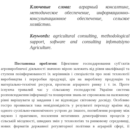
Ключевые слова:
аграрный консалтинг,
методическое обеспечение, информационно-
консультационное обеспечение, сельское
хозяйство.
Keywords:
agricultural consulting, methodological
support, software and consulting infomatsiyno
Agriculture.
Постановка проблеми:
Ефективне господарювання суб’єктів
агровиробничої діяльності значною мірою залежить від рівня кваліфікації та
ступеня поінформованості їх керівників і спеціалістів про нові технології
виробництва і переробки продукції, цін на вироблену продукцію та
матеріально-технічні ресурси, прогнози аграрного ринку і т. ін. Проте
існуюча тривалий час у сільському господарстві України система
розповсюдження інформації та поширення знань не спроможна на належному
рівні вирішувати ці завдання і не відповідає світовому досвіду. Особливо
гостро проявилася така невідповідність у результаті переходу країни від
одного суспільно-економічного устрою до іншого, поглиблення розриву між
наукою і практикою, посилення негативних демографічних процесів у
сільській місцевості, швидких змін у технологіях та ринковому середовищі,
нових форматів державної регуляторної політики в аграрній сфері, її