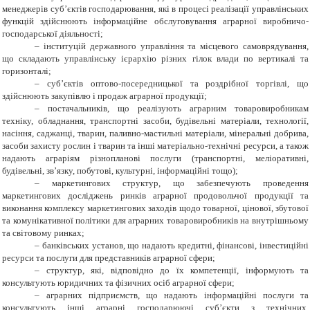
менеджерів суб’єктів господарювання, які в процесі реалізації управлінських
функцій здійснюють інформаційне обслуговування аграрної виробничо-
господарської діяльності;
– інституцій державного управління та місцевого самоврядування,
що складають управлінську ієрархію різних гілок влади по вертикалі та
горизонталі;
– суб’єктів оптово-посередницької та роздрібної торгівлі, що
здійснюють закупівлю і продаж аграрної продукції;
– постачальників, що реалізують аграрним товаровиробникам
техніку, обладнання, транспортні засоби, будівельні матеріали, технології,
насіння, саджанці, тварин, паливно-мастильні матеріали, мінеральні добрива,
засоби захисту рослин і тварин та інші матеріально-технічні ресурси, а також
надають аграріям різнопланові послуги (транспортні, меліоративні,
будівельні, зв’язку, побутові, культурні, інформаційні тощо);
– маркетингових структур, що забезпечують проведення
маркетингових досліджень ринків аграрної продовольчої продукції та
виконання комплексу маркетингових заходів щодо товарної, цінової, збутової
та комунікативної політики для аграрних товаровиробників на внутрішньому
та світовому ринках;
– банківських установ, що надають кредитні, фінансові, інвестиційні
ресурси та послуги для представників аграрної сфери;
– структур, які, відповідно до їх компетенції, інформують та
консультують юридичних та фізичних осіб аграрної сфери;
– аграрних підприємств, що надають інформаційні послуги та
консультують інші аграрні господарюючі суб’єкти з технічних,