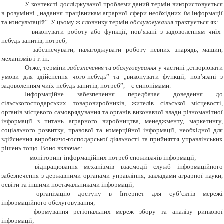
У контексті досліджуваної проблеми даний термін використовується
в розумінні
„
надання працівникам аграрної сфери необхідних їм інформації
та консультацій”. У цьому ж словнику т
ермін
обслуговування
трактується як:
– виконувати роботу або функції, пов’язані з задоволенням чиїх-
небудь запитів, потреб;
– забезпечувати, налагоджувати роботу певних знарядь, машин,
механізмів і т. ін.
Отже, терміни
забезпечення
та
обслуговування
у частині
„
створювати
умови для здійснення чого-небудь”
та
„
виконувати функції, пов’язані з
задоволенням чиїх-небудь запитів, потреб”,
–
є синонімами.
Інформаційне забезпечення передбачає доведення до
сільськогосподарських товаровиробників, жителів сільської місцевості,
органів місцевого самоврядування та органів виконавчої влади різноманітної
інформації з питань аграрного виробництва, менеджменту, маркетингу,
соціального розвитку, правової та комерційної інформації, необхідної для
здійснення виробничо-господарської діяльності та прийняття управлінських
рішень тощо. Воно включає:
– моніторинг інформаційних потреб споживачів інформації;
–
відпрацювання механізмів взаємодії служб інформаційного
забезпечення з державними органами управління, закладами аграрної науки,
освіти та іншими постачальниками інформації;
– організацію доступу в Інтернет для суб’єктів мережі
інформаційного обслуговування;
– формування регіональних мереж збору та аналізу ринкової
інформації;