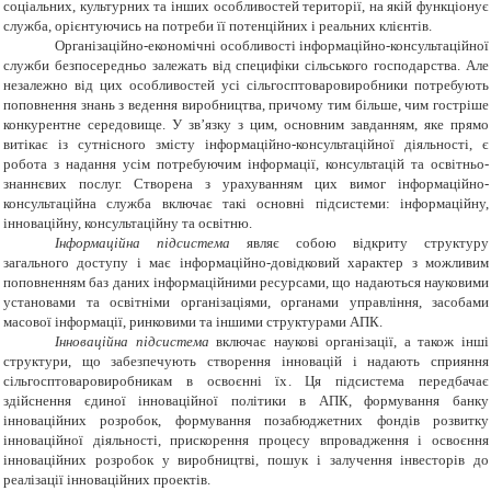
соціальних, культурних та інших особливостей території, на якій функціонує
служба, орієнтуючись на потреби її потенційних і реальних клієнтів.
Організаційно-економічні особливості інформаційно-консультаційної
служби безпосередньо залежать від специфіки сільського господарства.
Але
незалежно від цих особливостей усі сільгосптоваровиробники потребують
поповнення знань з ведення виробництва, причому тим більше, чим гостріше
конкурентне середовище.
У зв’язку з цим, основним завданням, яке прямо
витікає із сутнісного змісту інформаційно-консультаційної діяльності, є
робота з надання усім потребуючим інформації, консультацій та освітньо-
знаннєвих послуг. Створена з урахуванням цих вимог інформаційно-
консультаційна служба включає такі основні підсистеми: інформаційну,
інноваційну, консультаційну та освітню.
Інформаційна підсистема
я
вляє собою відкриту структуру
загального доступу і має інформаційно-довідковий характер з можливим
поповненням баз даних інформаційними ресурсами, що надаються науковими
установами та освітніми організаціями, органами управління, засобами
масової інформації, ринковими та іншими структурами АПК.
Інноваційна підсистема
в
ключає наукові організації, а також інші
структури, що забезпечують створення інновацій і надають сприяння
сільгосптоваровиробникам в освоєнні їх. Ця підсистема передбачає
здійснення єдиної інноваційної політики в АПК, формування банку
інноваційних розробок, формування позабюджетних фондів розвитку
інноваційної діяльності, прискорення процесу впровадження і освоєння
інноваційних розробок у виробництві, пошук і залучення інвесторів до
реалізації інноваційних проектів.