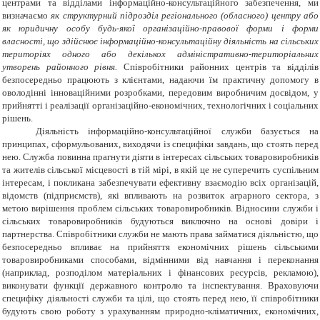
центрами та відділами інформаційно-консультаційного забезпечення, ми
визначаємо
як структурний підрозділ регіонального (обласного) центру або
як юридичну особу будь-якої організаційно-правової форми і форми
власності, що здійснює інформаційно-консультаційну діяльність на сільських
територіях одного або декількох адміністративно-територіальних
утворень районного рівня.
Співробітники районних центрів та відділів
безпосередньо працюють з клієнтами, надаючи їм практичну допомогу в
оволодінні інноваційними розробками, передовим виробничим досвідом, у
прийнятті і реалізації організаційно-економічних, технологічних і соціальних
рішень.
Діяльність інформаційно-консультаційної служби базується на
принципах, сформульованих, виходячи із специфіки завдань, що стоять перед
нею. Служба повинна прагнути діяти в інтересах сільських товаровиробників
та жителів сільської місцевості в тій мірі, в якій це не суперечить суспільним
інтересам, і покликана забезпечувати ефективну взаємодію всіх організацій,
відомств (підприємств), які впливають на розвиток аграрного сектора, з
метою вирішення проблем сільських товаровиробників. Відносини служби і
сільських товаровиробників будуються виключно на основі довіри і
партнерства. Співробітники служби не мають права займатися діяльністю, що
безпосередньо впливає на прийняття економічних рішень сільськими
товаровиробниками способами, відмінними від навчання і переконання
(наприклад, розподілом матеріальних і фінансових ресурсів, рекламою),
виконувати функції державного контролю та інспектування. Враховуючи
специфіку діяльності служби та цілі, що стоять перед нею, її співробітники
будують свою роботу з урахуванням природно-кліматичних, економічних,