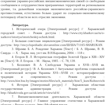
сохранение украино-российских внешнеэкономических связей со свободным
сообщением и сотрудничеством приграничных территорий на региональном
уровне, т.к.
дальнейшая эскалация экономического российско-украинского
противостояния, естественно больно ударит по социально-экономическому
потенциалу области во всех отраслях экономики.
Литература.
1. Исторический очерк [Электронный ресурс] // Харьковский
городской совет. – Режим доступа : http://www.city.kharkov.ua/ru/o-
xarkove/istoriya/istoricheskij-ocherk.html.
2. Большая советская энциклопедия [Электронный ресурс] – Режим
доступа : http://encyclopediadic.slovaronline.com/Ш/ША/71165-SHARUKAN.
3. Шрамко Б. А. Рождение Харькова [Текст] / Б. А. Шрамко, В. В.
Скирда. — Х. : Харьк. нац. ун-т им. В.Н.Каразина, 2004. – 118 с.
4. Егоров В. Л. Историческая география Золотой Орды в XIII—XIV
вв. [Текст] / В. Л. Егоров. – М. : Наука, 1985. – С. 78, 139.
5. Кохнович В. А. Слободская Украина в XVII—XVII вв.
[Электронный ресурс] / В. А. Кохнович // Актуальные проблемы социальной
и политической истории Украины XVI—XVIII ст.: историографические
традиции и современность. – Режим доступа :
http://www.hist.bsu.by/images/stories/files/uch_materialy/hist/5_kurs/Kohnovich
6. История [Электронный ресурс] // Харьковская областная
государственная администрация. – Режим доступа :
http://kharkivoda.gov.ua/uk/article/view/id/4/.
7. Внешнеэкономическая деятельность Харьковской области
[Электронный ресурс] // Главное управление статистики в Харьковской
области. – Режим доступа :
http://kh.ukrstat.gov.ua
.