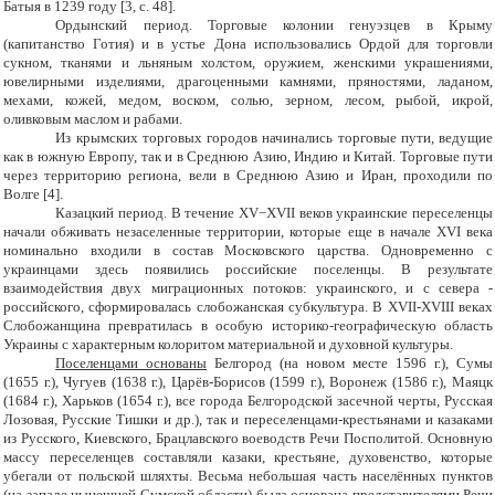
Батыя в 1239 году [3, с. 48].
Ордынский период.
Торговые колонии генуэзцев в Крыму
(капитанство Готия) и в устье Дона использовались Ордой для торговли
сукном, тканями и льняным холстом, оружием, женскими украшениями,
ювелирными изделиями, драгоценными камнями, пряностями, ладаном,
мехами, кожей, медом, воском, солью, зерном, лесом, рыбой, икрой,
оливковым маслом и рабами.
Из крымских торговых городов начинались торговые пути, ведущие
как в южную Европу, так и в Среднюю Азию, Индию и Китай. Торговые пути
через территорию региона, вели в Среднюю Азию и Иран, проходили по
Волге [4].
Казацкий период. В течение XV−XVII веков украинские переселенцы
начали обживать незаселенные территории, которые еще в начале XVI века
номинально входили в состав Московского царства. Одновременно с
украинцами здесь появились российские поселенцы. В результате
взаимодействия двух миграционных потоков: украинского, и с севера -
российского, сформировалась слобожанская субкультура. В XVII-XVIII веках
Слобожанщина превратилась в особую историко-географическую область
Украины с характерным колоритом материальной и духовной культуры.
Поселенцами основаны
Белгород (на новом месте 1596 г.), Сумы
(1655 г.), Чугуев (1638 г.), Царёв-Борисов (1599 г.), Воронеж (1586 г.), Маяцк
(1684 г.), Харьков (1654 г.), все города Белгородской засечной черты, Русская
Лозовая, Русские Тишки и др.), так и переселенцами-крестьянами и казаками
из Русского, Киевского, Брацлавского воеводств Речи Посполитой. Основную
массу переселенцев составляли казаки, крестьяне, духовенство, которые
убегали от польской шляхты. Весьма небольшая часть населённых пунктов
(на западе нынешней Сумской области) была основана представителями Речи