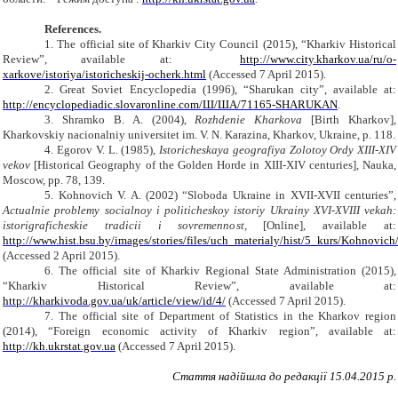
References.
1. The official site of Kharkiv City Council (2015), “Kharkiv Historical
Review”, available at:
http://www.city.kharkov.ua/ru/o-
xarkove/istoriya/istoricheskij-ocherk.html
(Accessed 7 April 2015).
2. Great Soviet Encyclopedia (1996), “Sharukan city”, available at:
http://encyclopediadic.slovaronline.com/
Ш
/
ША
/71165-SHARUKAN
.
3. Shramko B. A. (2004),
Rozhdenie Kharkova
[Birth Kharkov],
Kharkovskiy nacionalniy universitet im. V. N. Karazina, Kharkov, Ukraine, p. 118.
4. Egorov V. L. (1985),
Istoricheskaya geografiya Zolotoy Ordy XIII-XIV
vekov
[Historical Geography of the Golden Horde in XIII-XIV centuries], Nauka,
Moscow, pp. 78, 139.
5. Kohnovich V. A. (2002) “Sloboda Ukraine in XVII-XVII centuries”,
Actualnie problemy socialnoy i politicheskoy istoriy Ukrainy XVI-XVIII vekah:
istorigraficheskie tradicii i sovremennost,
[Online], available at:
http://www.hist.bsu.by/images/stories/files/uch_materialy/hist/5_kurs/Kohnovic
(Accessed 2 April 2015).
6. The official site of Kharkiv Regional State Administration (2015),
“Kharkiv Historical Review”, available at:
http://kharkivoda.gov.ua/uk/article/view/id/4/
(Accessed 7 April 2015).
7. The official site of Department of Statistics in the Kharkov region
(2014), “Foreign economic activity of Kharkiv region”, available at:
http://kh.ukrstat.gov.ua
(Accessed 7 April 2015).
Стаття надійшла до редакції
15
.04.2015 р.