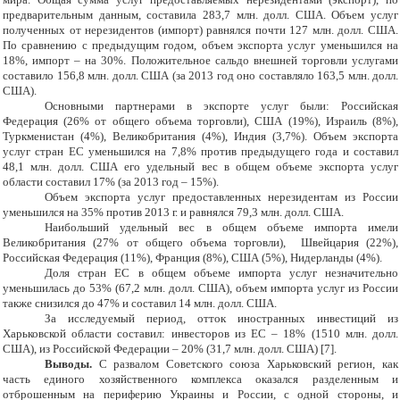
предварительным данным, составила 283,7 млн. долл. США. Объем услуг
полученных от нерезидентов (импорт) равнялся почти 127 млн. долл. США.
По сравнению с предыдущим годом, объем экспорта услуг уменьшился на
18%, импорт – на 30%. Положительное сальдо внешней торговли услугами
составило 156,8 млн. долл. США (за 2013 год оно составляло 163,5 млн. долл.
США).
Основными партнерами в экспорте услуг были: Российская
Федерация (26% от общего объема торговли), США (19%), Израиль (8%),
Туркменистан (4%), Великобритания (4%), Индия (3,7%). Объем экспорта
услуг стран ЕС уменьшился на 7,8% против предыдущего года и составил
48,1 млн. долл. США его удельный вес в общем объеме экспорта услуг
области составил 17% (за 2013 год – 15%).
Объем экспорта услуг предоставленных нерезидентам из России
уменьшился на 35% против 2013 г. и равнялся 79,3 млн. долл. США.
Наибольший удельный вес в общем объеме импорта имели
Великобритания (27% от общего объема торговли), Швейцария (22%),
Российская Федерация (11%), Франция (8%), США (5%), Нидерланды (4%).
Доля стран ЕС в общем объеме импорта услуг незначительно
уменьшилась до 53% (67,2 млн. долл. США), объем импорта услуг из России
также снизился до 47% и составил 14 млн. долл. США.
За исследуемый период, отток иностранных инвестиций из
Харьковской области составил: инвесторов из ЕС – 18% (1510 млн. долл.
США), из Российской Федерации – 20% (31,7 млн. долл. США)
[7]
.
Выводы.
С развалом Советского союза Харьковский регион, как
часть единого хозяйственного комплекса оказался разделенным и
отброшенным на периферию Украины и России, с одной стороны, и