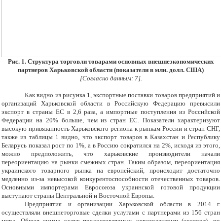
Рис. 1. Структура торговли товарами основных внешнеэкономических
партнеров Харьковской области (показатели в млн. долл. США)
[Согласно данным: 7].
Как видно из рисунка 1, экспортные поставки товаров предприятий и
организаций Харьковской области в Российскую Федерацию превысили
экспорт в страны ЕС в 2,6 раза, а импортные поступления из Российской
Федерации на 20% больше, чем из стран ЕС. Показатели характеризуют
высокую привязанность Харьковского региона к рынкам России и стран СНГ,
также из таблицы 1 видно, что экспорт товаров в Казахстан и Республику
Беларусь показал рост по 1%, а в Россию сократился на 2%, исходя из этого,
можно предположить, что харьковские производители начали
переориентацию на рынки смежных стран. Таким образом, переориентация
украинского товарного рынка на европейский, происходит достаточно
медленно из-за невысокой конкурентоспособности отечественных товаров.
Основными импортерами Евросоюза украинской готовой продукции
выступают страны Центральной и Восточной Европы.
Предприятия и организации Харьковской области в 2014 г.
осуществляли внешнеторговые сделки услугами с партнерами из 156 стран
мира. Общая сумма услуг предоставляемых нерезидентами (экспорт), по