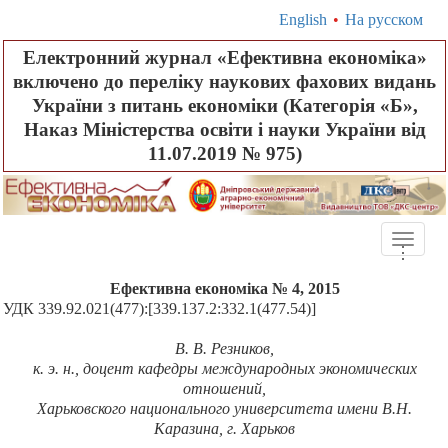
English
•
На русском
Електронний журнал «Ефективна економіка»
включено до переліку наукових фахових видань
України з питань економіки (Категорія «Б»,
Наказ Міністерства освіти і науки України від
11.07.2019 № 975)
Toggle
.
.
.
naviga
Ефективна економіка № 4, 2015
УДК 339.92.021(477):[339.137.2:332.1(477.54)]
В. В. Резников,
к. э. н., доцент кафедры международных экономических
отношений,
Харьковского национального университета имени В.Н.
Каразина, г. Харьков