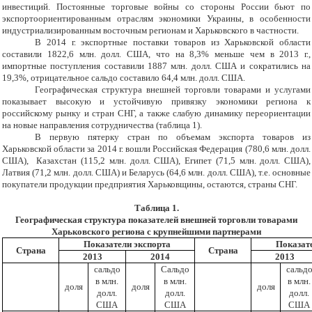
инвестиций. Постоянные торговые войны со стороны России бьют по
экспортоориентированным отраслям экономики Украины, в особенности
индустриализированным восточным регионам и Харьковского в частности.
В 2014 г. экспортные поставки товаров из Харьковской области
составили 1822,6 млн. долл. США, что на 8,3% меньше чем в 2013 г.,
импортные поступления составили 1887 млн. долл. США и сократились на
19,3%, отрицательное сальдо составило 64,4 млн. долл. США.
Географическая структура внешней торговли товарами и услугами
показывает высокую и устойчивую привязку экономики региона к
российскому рынку и стран СНГ, а также слабую динамику переориентации
на новые направления сотрудничества (таблица 1).
В первую пятерку стран по объемам экспорта товаров из
Харьковской области за 2014 г. вошли Российская Федерация (780,6 млн. долл.
США), Казахстан (115,2 млн. долл. США), Египет (71,5 млн. долл. США),
Латвия (71,2 млн. долл. США) и Беларусь (64,6 млн. долл. США), т.е. основные
покупатели продукции предприятия Харьковщины, остаются, страны СНГ.
Таблица 1.
Географическая структура показателей внешней торговли товарами
Харьковского региона с крупнейшими партнерами
Показатели экспорта
Показат
Страна
Страна
2013
2014
2013
сальдо
Сальдо
сальд
в млн.
в млн.
в млн.
доля
доля
доля
долл.
долл.
долл.
США
США
США