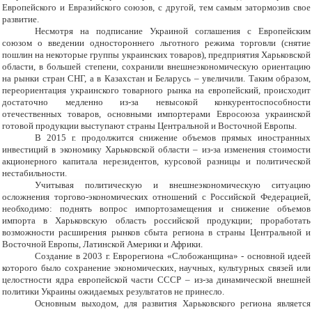
Европейского и Евразийского союзов, с другой, тем самым затормозив свое
развитие.
Несмотря на подписание Украиной соглашения с Европейским
союзом о введении одностороннего льготного режима торговли (снятие
пошлин на некоторые группы украинских товаров), предприятия Харьковской
области, в большей степени, сохранили внешнеэкономическую ориентацию
на рынки стран СНГ, а в Казахстан и Беларусь – увеличили. Таким образом,
переориентация украинского товарного рынка на европейский, происходит
достаточно медленно из-за невысокой конкурентоспособности
отечественных товаров, основными импортерами Евросоюза украинской
готовой продукции выступают страны Центральной и Восточной Европы.
В 2015 г. продолжится снижение объемов прямых иностранных
инвестиций в экономику Харьковской области – из-за изменения стоимости
акционерного капитала нерезидентов, курсовой разницы и политической
нестабильности.
У
читывая политическую и внешнеэкономическую ситуацию
осложнения торгово-экономических отношений с Российской Федерацией,
необходимо: поднять вопрос импортозамещения и снижение объемов
импорта в Харьковскую область российской продукции; проработать
возможности расширения рынков сбыта региона в страны Центральной и
Восточной Европы, Латинской Америки и Африки.
Создание в 2003 г. Еврорегиона «Слобожанщина» - основной идеей
которого было сохранение экономических, научных, культурных связей или
целостности ядра европейской части СССР – из-за динамической внешней
политики Украины ожидаемых результатов не принесло.
Основным выходом, для развития Харьковского региона является