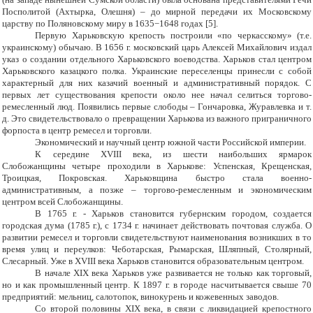
Посполитой (Ахтырка, Олешня) – до мирной передачи их Московскому
царству по Поляновскому миру в 1635−1648 годах [5].
Первую Харьковскую крепость построили «по черкасскому» (т.е.
украинскому) обычаю. В 1656 г. московский царь Алексей Михайлович издал
указ о создании отдельного Харьковского воеводства. Харьков стал центром
Харьковского казацкого полка. Украинские переселенцы принесли с собой
характерный для них казачий военный и административный порядок. С
первых лет существования крепости около нее начал селиться торгово-
ремесленный люд. Появились первые слободы – Гончаровка, Журавлевка и т.
д. Это свидетельствовало о превращении Харькова из важного приграничного
форпоста в центр ремесел и торговли.
Экономический и научный центр южной части Российской империи.
К середине XVIII века, из шести наибольших ярмарок
Слобожанщины четыре проходили в Харькове: Успенская, Крещенская,
Троицкая, Покровская. Харьковщина быстро стала военно-
административным, а позже – торгово-ремесленным и экономическим
центром всей Слобожанщины.
В 1765 г. - Харьков становится губернским городом, создается
городская дума (1785 г.), с 1734 г. начинает действовать почтовая служба. О
развитии ремесел и торговли свидетельствуют наименования возникших в то
время улиц и переулков: Чеботарская, Рымарская, Шляпный, Столярный,
Слесарный. Уже в XVIII века Харьков становится образовательным центром.
В начале XIX века Харьков уже развивается не только как торговый,
но и как промышленный центр. К 1897 г. в городе насчитывается свыше 70
предприятий: мельниц, салотопок, винокурень и кожевенных заводов.
Со второй половины XIX века, в связи с ликвидацией крепостного