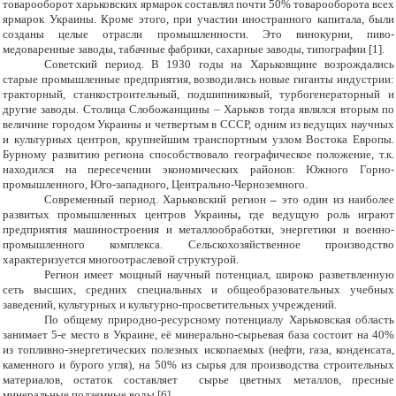
товарооборот харьковских ярмарок составлял почти 50% товарооборота всех
ярмарок Украины. Кроме этого, при участии иностранного капитала, были
созданы целые отрасли промышленности. Это винокурни, пиво-
медоваренные заводы, табачные фабрики, сахарные заводы, типографии [1].
Советский период.
В 1930 годы на Харьковщине возрождались
старые промышленные предприятия, возводились новые гиганты индустрии:
тракторный, станкостроительный, подшипниковый, турбогенераторный и
другие заводы. Столица Слобожанщины – Харьков тогда являлся вторым по
величине городом Украины и четвертым в СССР, одним из ведущих научных
и культурных центров, крупнейшим транспортным узлом Востока Европы.
Бурному развитию региона способствовало географическое положение, т.к.
находился на пересечении экономических районов: Южного Горно-
промышленного, Юго-западного, Центрально-Черноземного.
Современный период. Харьковский регион
–
это один из наиболее
развитых промышленных центров Украины
,
где ведущую роль играют
предприятия машиностроения и металлообработки, энергетики и военно-
промышленного комплекса. Сельскохозяйственное производство
характеризуется многоотраслевой структурой.
Регион имеет мощный научный потенциал, широко разветвленную
сеть высших, средних специальных и общеобразовательных учебных
заведений, культурных и культурно-просветительных учреждений.
По общему природно-ресурсному потенциалу Харьковская область
занимает 5-е место в Украине, её минерально-сырьевая база состоит на 40%
из топливно-энергетических полезных ископаемых (нефти, газа, конденсата,
каменного и бурого угля), на 50% из сырья для производства строительных
материалов, остаток составляет сырье цветных металлов, пресные
минеральные подземные воды [6].