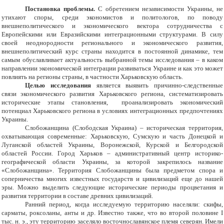
Постановка проблемы.
С обретением независимости Украины, не
утихают споры, среди экономистов и политологов, по поводу
внешнеполитического и экономического вектора сотрудничества с
Европейскими или Евразийскими интеграционными структурами. В силу
своей неоднородности регионального и экономического развития,
внешнеполитический курс страны находится в постоянной динамике, тем
самым обуславливает актуальность выбранной темы исследования – в каком
направлении экономической интеграции развиваться Украине и как это может
повлиять на регионы страны, в частности Харьковскую область.
Целью исследования
является выявить причинно-следственные
связи экономического развития Харьковского региона, систематизировать
исторические этапы становления, проанализировать экономический
потенциал Харьковского региона в условиях интеграционных предпочтениях
Украины.
Слобожанщина (Слободская Украина) – историческая территория,
охватывающая современные: Харьковскую, Сумскую и часть Донецкой и
Луганской областей Украины, Воронежской, Курской и Белгородской
областей России. Город Харьков – административный центр историко-
географической области Украины, за которой закрепилось название
«Слобожанщина». Территория Слобожанщины была предметом спора и
соперничества многих известных государств и цивилизаций еще до нашей
эры. Можно выделить следующие исторические периоды процветания и
развития территории в составе древних цивилизаций.
Ранний период, когда исследуемую территорию населяли: скифы,
сарматы, роксоланы, анты и др. Известно также, что во второй половине I
тыс. н. э., эту территорию заселяло восточнославянское племя северян. Имели