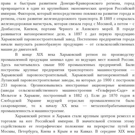
права и быстрым развитием Донецко-Криворожского региона, город
превращается в один из крупнейших экономических центров Российской
империи. Фактором, который непосредственно повлиял на развитие города и
региона, стало развитие железнодорожного транспорта. В 1869 г. открылась
железнодорожная магистраль, которая связала город с Москвой, а потом – с
Донбассом, Киевом, портами Черного и Азовского морей. В городе
развивается вагоноремонтное дело, в 1897 г. дал первую продукцию
Харьковский паровозостроительный завод. Постепенно предприятия города
начали выпускать разнообразную продукцию – от сельскохозяйственных
машин до двигателей.
В конце XIX века Харьковский регион по производству
промышленной продукции занимал одно из ведущих мест южной России.
Здесь насчитывалось свыше 900 промышленных предприятий. Были
построены крупные предприятия транспортного машиностроения —
Харьковский паровозостроительный, Харьковский вагоноремонтный и
Луганский паровозостроительные заводы, на которых до 1900 г. построили
233 паровоза. Организовывались иностранные акционерные компании
(заводы сельскохозяйственного машиностроения «Гельферих-Саде» и
Мельгозе в Харькове, построенный в 1882 г.). Если до 1870 годов в
Слободской Украине ведущей отраслью промышленности было
сахароварение, то к началу XX века — металлообрабатывающая
промышленность и машиностроение.
Харьковский регион и Харьков стали крупным центром ремесел и
торговли на юге Российской империи. В значительной степени этому
содействовало ее географическое положение на перекрестке путей из
Москвы, Петербурга, Киева в Крым и на Кавказ. В середине XIX века