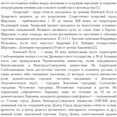
место постоянные войны между кочевыми и оседлыми народами за владение
плодородными землями для сельского хозяйства и скотоводства [1].
Хазарский – когда область находилась на границе Киевской Руси и
Хазарского каганата, до его разрушения. Существовал хазарский город
Шарукань – приблизительно с XI до начала XIII веков, на территории
Половецкой земли. Хазарский каганат находился на пересечении основных
торговых направлений Великого шелкового пути из стран Азии в Европу.
Шарукань, в свою очередь, выступал крупнейшим по населению и объемам
торговли западным центром каганата. В 1111 г. был взят войсками Владимира
Мономаха, после чего запустел. Академик Б.А. Рыбаков отождествлял
Шарукань с Донецким городищем (10 км от центра Харькова) [2].
Киевской Руси – с конца IX века значительная часть территории
Слобожанщины вошла в состав Древнерусского государства, в XI её большая
часть уже принадлежала Черниговскому княжеству, позже передавалась
Переяславскому и Новгород-Северскому княжествам. На территории
Слобожанщины было достаточно плотное оседлое в основном русское, а
также кочевое либо смешанное население, от которых осталось множество
руин домонгольских городов, частично входивших в Донецкую
оборонительную черту – городищ: Хорошево городище, Салтовское
городище, Чугуевское городище, Мохначское городище и другие. На
территории современного Харькова, ниже по течению на 10 км от
домонгольского Харькова, находился древнерусский форпост — пограничный
со Степью город Донец Новгород-Северского княжества (
VIII
-
XIII
век),
названный так по тогдашней реке Донец. Город представлял собой не только
крепость, но и центр ремесел (кузнечного, ювелирного, гончарного и др.),
важный пункт транзитной торговли. Город Донец, уничтоженный ордами