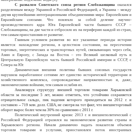
С развалом Советского союза регион Слобожанщина
оказался
разделенным между Украиной и Российской Федерацией, а Украина – между
двумя крупнейшими интеграционными объединениями мира: Европейским и
Евразийским союзами. Что повлекло за собой деление научно-
производственного ядра Юга Европейской части бывшего СССР –
Слобожанщины, на две части и отбросило их на периферию каждой из стран,
тем самым приостановив ее развитие.
Главным условием развития во все указанные периоды истории
является: нахождение региона, в целостном состоянии, на пересечении
торговых, энергетических и транспортных путей, связывающих через себя,
Азию и Европу, с Запада на Восток – это Великий шелковый путь и
Центральную Европейскую часть бывшей Российской империи и СССР, с
Севера на Юг.
Динамическая внешняя политика бывших союзных государств
нарушила наработанное сотнями лет единство исторической территории и
хозяйственного комплекса, сопровождаемые напряженностью и, даже,
экономическими войнами, тем самым ослабив их.
Анализируя структуру внешней торговли товарами Харьковской
области за последние 5 лет, можно отметить, что устойчиво сохраняется
отрицательное сальдо, пик падения которого приходиться на 2012 г. и
составило
–
719 млн. долл. США, не смотря на тот факт, что внешнеторговый
оборот вырос более чем на 30% по сравнению с 2011 г.
Политический внутренний кризис 2013 г. и внешнеполитический с
Российской Федерацией отразился на экономическом развитии страны и
Харьковского региона. Начали динамично падать показатели объемов
торговли товарами и услугами, приостановлен поток иностранных