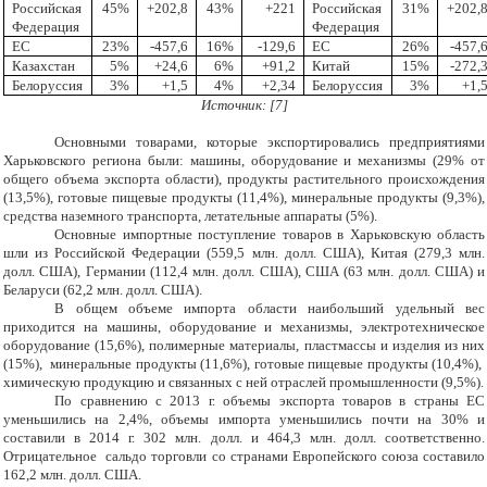
Российская
45%
+202,8
43%
+221
Российская
31%
+202,
Федерация
Федерация
ЕС
23%
-457,6
16%
-129,6
ЕС
26%
-457,
Казахстан
5%
+24,6
6%
+91,2
Китай
15%
-272,
Белоруссия
3%
+1,5
4%
+2,34
Белоруссия
3%
+1,
Источник:
[7]
Основными товарами, которые экспортировались предприятиями
Харьковского региона были: машины, оборудование и механизмы (29% от
общего объема экспорта области), продукты растительного происхождения
(13,5%), готовые пищевые продукты (11,4%), минеральные продукты (9,3%),
средства наземного транспорта, летательные аппараты (5%).
Основные импортные поступление товаров в Харьковскую область
шли из Российской Федерации (559,5 млн. долл. США), Китая (279,3 млн.
долл. США), Германии (112,4 млн. долл. США), США (63 млн. долл. США) и
Беларуси (62,2 млн. долл. США).
В общем объеме импорта области наибольший удельный вес
приходится на машины, оборудование и механизмы, электротехническое
оборудование (15,6%), полимерные материалы, пластмассы и изделия из них
(15%), минеральные продукты (11,6%), готовые пищевые продукты (10,4%),
химическую продукцию и связанных с ней отраслей промышленности (9,5%).
По сравнению с 2013 г. объемы экспорта товаров в страны ЕС
уменьшились на 2,4%, объемы импорта уменьшились почти на 30% и
составили в 2014 г. 302 млн. долл. и 464,3 млн. долл. соответственно.
Отрицательное сальдо торговли со странами Европейского союза составило
162,2 млн. долл. США.