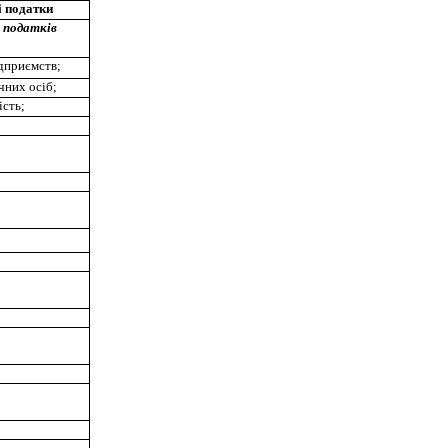
 податки
 податків
дприємств;
чних осіб;
ість;