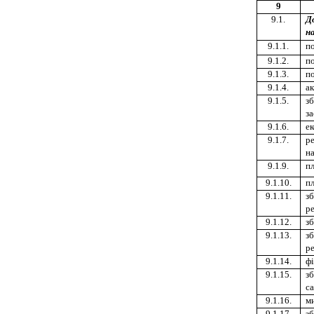
9
9.1.
Д
н
9.1.1.
п
9.1.2.
по
9.1.3.
по
9.1.4.
а
9.1.5.
з
за
9.1.6.
ек
9.1.7.
ре
н
9.1.9.
пл
9.1.10.
пл
9.1.11.
зб
р
9.1.12.
зб
9.1.13.
зб
ре
9.1.14.
фі
9.1.15.
зб
с
9.1.16.
м
9.1.17.
зб