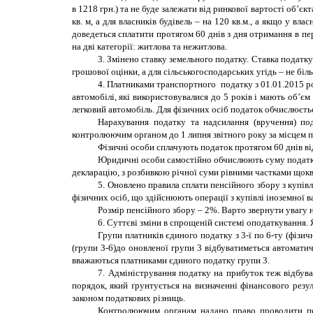
в 1218 грн.) та не буде залежати від ринкової вартості об’є
кв. м, а для власників будівель – на 120 кв.м., а якщо у в
доведеться сплатити протягом 60 днів з дня отримання в п
на дві категорії: житлова та нежитлова.
3. Змінено ставку земельного податку.
Ставка податку
грошової оцінки, а для сільськогосподарських угідь
–
не біл
4. Платниками транспортного податку з 01.01.2015 рок
автомобілі, які використовувалися до 5 років і мають об’є
легковий автомобіль. Для фізичних осіб податок обчислюєть
Нарахування податку та надсилання (вручення) под
контролюючим органом до 1 липня звітного року за місцем п
Фізичні особи сплачують податок протягом 60 днів ві
Юридичні особи самостійно обчислюють суму податку 
декларацію, з розбивкою річної суми рівними частками щокв
5. Оновлено правила сплати пенсійного збору з купівлі
фізичних осіб, що здійснюють операції з купівлі іноземної 
Розмір пенсійного збору
–
2%. Варто звернути увагу н
6. Суттєві зміни в спрощеній системі оподаткування. Я
Групи платників єдиного податку з 3-ї по 6-ту (фізи
(групи 3-6)
до оновленої групи 3 відбуватиметься автомати
вважаються платниками єдиного податку групи 3.
7. Адміністрування податку на прибуток теж відбув
порядок, який ґрунтується на визначенні фінансового резу
законом податкових різниць.
Контролюючим органам надано право проводити пере