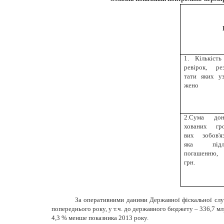
1. Кількість
ревірок, ре­з
тати яких уз
жено
2.Сума дон
хованих гро
вих зобо­в'я­
яка підля
погашенню, 
грн.
За оперативними даними Державної фіскальної сл
попереднього року, у т.ч. до державного бюджету – 336,7 млрд
4,3 % менше показника 2013 року.