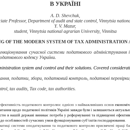
В УКРАЇНІ
A. D.
Shevchuk,
ate Professor, Department of audit and state control, Vinnytsia nationa
Y. V.
Mazur,
student, Vinnytsia national agrarian University, Vinnitsa
NG OF THE MODERN SYSTEM OF TAX ADMINISTRATION
кціонування сучасної системи податкового адміністрування і 
одаткового кодексу України.
nistration system and control and their solutions. Covered considerati
ня, податки, збори, податковий контроль, податкові перевірки,
trol, tax audits, Tax code, tax authorities.
ефективність податкового контролює однією з найважливіших основ
економіч
тання щодо податкової політиків Україні завжди були і залишаються актуальн
істю в нашій державі виникає потреба у реформуванні та підвищенні ефектив
 до особливостей сучасних умов функціонування суб’єктів господарювання.
атиці системи оподаткування та податкового контролю присвячені праці бага