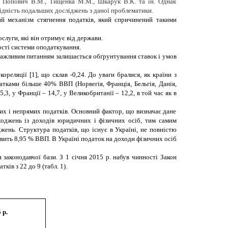
В., Попович В.М., Тищенка М.М., Шкарук В.К. та ін. Однак
ідність подальших досліджень з даної проблематики.
й механізм стягнення податків, який спричинений такими
слуги, які він отримує від держави.
ості системи оподаткування.
важливим питанням залишається обґрунтування ставок і умов
реляції [1], що склав -0,24. До уваги бралися, як країни з
атками більше 40% ВВП (Норвегія, Франція, Бельгія, Данія,
3, у Франції – 14,7, у Великобританії – 12,2, в той час як в
их і непрямих податків. Основний фактор, що визначає дане
ходжень із доходів юридичних і фізичних осіб, тим самим
жень. Структура податків, що існує в Україні, не повністю
вить 8,95 % ВВП. В Україні податок на доходи фізичних осіб
законодавчої бази. З 1 січня 2015 р. набув чинності Закон
ків з 22 до 9 (табл. 1)
.
 р.