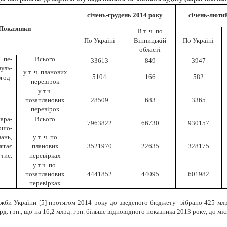
січень-грудень 2014 року
січень-лютий
Показники
В т. ч. по
По Україні
Вінницькій
По Україні
області
 пе­
Всього
33613
849
3947
у­ль­
у т. ч. планових
5104
166
582
год­
перевірок
у т.ч.
позапланових
28509
683
3365
перевірок
ара­
Всього
7963822
66730
930157
­шо­
зань,
у т. ч. по
­гає
планових
3521970
22635
328175
тис.
перевірках
у т.ч. по
позапланових
4441852
44095
601982
перевірках
ужби України
[5]
протягом 2014 року до зведеного бюджету зібрано 425 млрд.
. грн., що на 16,2 млрд. грн. більше відповідного показника 2013 року, до місц