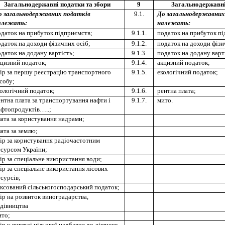
Загальнодержавні податки та збори
9
Загальнодержавні
о загальнодержавних податків
9.1.
До загальнодержавних
алежать:
належать:
одаток на прибуток підприємств;
9.1.1.
податок на прибуток пі
даток на доходи фізичних осіб;
9.1.2.
податок на доходи фізи
даток на додану вартість;
9.1.3.
податок на додану варт
кцизний податок;
9.1.4.
акцизний податок;
бір за першу реєстрацію транспортного
9.1.5.
екологічний податок;
собу;
ологічний податок;
9.1.6.
рентна плата;
нтна плата за транспортування нафти і
9.1.7.
мито.
афтопродуктів…..;
ата за користування надрами;
ата за землю;
ір за користування радіочастотним
есурсом України;
ір за спеціальне використання води;
ір за спеціальне використання лісових
сурсів;
ксований сільськогосподарський податок;
ір на розвиток виноградарства,
адівництва
ито;
ір у вигляді цільової надбавки до діючого