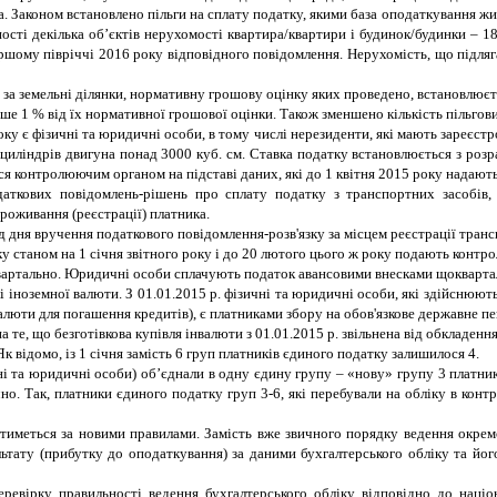
кта. Законом встановлено пільги на сплату податку, якими база оподаткування 
ласності декілька об’єктів нерухомості квартира/квартири і будинок/будинки – 
ершому півріччі 2016 року відповідного повідомлення.
Нерухомість, що підля
 за земельні ділянки, нормативну грошову оцінку яких проведено, встановлюєт
ьше 1 % від їх нормативної грошової оцінки. Також зменшено кількість пільгов
у є фізичні та юридичні особи, в тому числі нерезиденти, які мають зареєстро
м циліндрів двигуна понад 3000 куб. см. Ставка податку встановлюється з роз
ся контролюючим органом на підставі даних, які до 1 квітня 2015 року надают
аткових повідомлень-рішень про сплату податку з транспортних засобів, 
роживання (реєстрації) платника.
д дня вручення податкового повідомлення-розв'язку за місцем реєстрації транс
станом на 1 січня звітного року і до 20 лютого цього ж року подають контро
артально. Юридичні особи сплачують податок авансовими внесками щокварталу
 іноземної валюти. З 01.01.2015 р. фізичні та юридичні особи, які здійснюють 
валюти для погашення кредитів), є платниками збору на обов'язкове державне пе
а те, що безготівкова купівля інвалюти з 01.01.2015 р. звільнена від обкладен
к відомо, із 1 січня замість 6 груп платників єдиного податку залишилося 4.
чні та юридичні особи) об’єднали в одну єдину групу
–
«нову» групу 3 платни
чно.
Так, платники єдиного податку груп 3-6, які перебували на обліку в кон
атиметься за новими правилами.
Замість вже звичного порядку ведення окре
льтату (прибутку до оподаткування) за даними бухгалтерського обліку та йо
вірку правильності ведення бухгалтерського обліку відповідно до націон