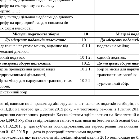
рифу на електричну та теплову
нергію…….;
ір у вигляді цільової надбавки до діючого
рифу на природний газ для споживачів
іх форм власності.
Місцеві податки та збори
10
Місцеві под
До місцевих податків належать:
10.1.
До місцевих податкі
даток на нерухоме майно, відмінне від
10.1.1.
податок на майно;
мельної ділянки;
диний податок.
10.1.2.
єдиний податок.
о місцевих зборів належать:
10.2.
До місцевих зборів на
ір за провадження деяких видів
10.2.1.
збір за місця для парку
дприємницької діяльності;
транспортних засобів;
ір за місця для паркування транспортних
10.2.2.
туристичний збір.
собів;
ристичний збір.
стві, виникли нові правила адміністрування вітчизняних податків та зборів, а 
ння ПДВ:
з 1 лютого до 1 липня 2015 року – у тестовому режимі; з 1 липня 201
овування електронних рахунків Казначейством здійснюється на безоплатній о
(ДФС) України за відповідним запитом платника на безоплатній основі без обм
01.02.2015 р. для суб’єктів господарювання, які зареєстровані платниками 
ля 01.02.2015 р. – дата їх реєстрації платниками податку.
 нерухомість, яку встановлять відповідні місцеві ради, в 2015 році складе не б