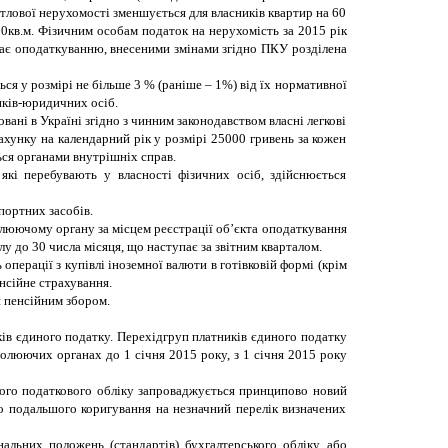
житлової нерухомості зменшується для власників квартир на 60
180кв.м. Фізичним особам податок на нерухомість за 2015 рік
гає оподаткуванню, внесеними змінами згідно ПКУ розділена
ься у розмірі не більше 3 % (раніше
–
1%) від їх нормативної
иків-юридичних осіб.
вані в Україні згідно з чинним законодавством власні легкові
рахунку на календарний рік у розмірі 25000 гривень за кожен
ься органами внутрішніх справ.
які перебувають у власності фізичних осіб, здійснюється
портних засобів.
люючому органу за місцем реєстрації об’єкта оподаткування
 до 30 числа місяця, що наступає за звітним кварталом.
операції з купівлі іноземної валюти в готівковій формі (крім
нсійне страхування.
ня пенсійним збором.
ків єдиного податку.
Перехід
груп платників єдиного податку
тролюючих органах до 1 січня 2015 року,
з 1 січня 2015 року
мого податкового обліку запроваджується принципово новий
го подальшого коригування на незначний перелік визначених
альних положень (стандартів) бухгалтерського обліку або