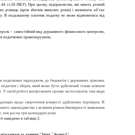
1.44 ст.20 ПКУ). При цьому, підприємства, які мають річний
х різниць (крім збитків минулих років) і визначати об’єкт
іку. В подальшому платник податку не може відмовитись від
троль – самостійний вид державного фінансового контролю,
ння податкових правопорушень.
ня податкових надходжень
до
бюджетів
і
державних цільових
я
податків
і
зборів,
який
може
бути
здійснений тільки
шляхом
і. У своїй роботі контролюючі органи застосовують такі види
нденцію щодо скорочення кількості здійснених перевірок. В
ового законодавства з великим рівнем ймовірності виявлення
 ніж раз на три календарні роки.
ті наведено в таблиці 2.
підсумком за даними "Звіту "Аудит-1"