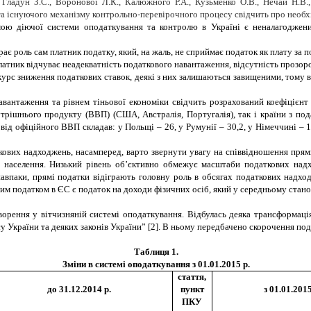
С., Гладун З.С., Воронової Л.К., Калюжного Р.А., Кузьменко О.В., Нечай Н.
та існуючого механізму контрольно-перевірочного процесу свідчить про необх
ою діючої системи оподаткування та контролю в Україні
є неналагоджени
ає роль сам платник податку, який, на жаль, не сприймає податок як плату за по
платник відчуває неадекватність податкового навантаження, відсутність прозор
курс зниження податкових ставок, деякі з них залишаються завищеними, тому 
вантаження та рівнем тіньової економіки свідчить розрахований коефіцієнт ко
трішнього продукту (ВВП) (США, Австралія, Португалія), так і країни з под
від офіційного ВВП складав: у Польщі – 26, у Румунії – 30,2, у Німеччині – 15,
ових надходжень, насамперед, варто звернути увагу на співвідношення прям
и населення. Низький рівень об’єктивно обмежує масштаби податкових над
впаки, прямі податки відіграють головну роль в обсягах податкових надход
им податком в ЄС є податок на доходи фізичних осіб, який у середньому стано
орення у вітчизняній системі оподаткування. Відбулась деяка трансформація 
 України та деяких законів України” [2]. В ньому передбачено скорочення подат
Таблиця 1
.
Зміни в системі оподаткування з 01.01.2015 р.
стаття,
до 31.12.2014 р.
пункт
з 01.01.2015
ПКУ