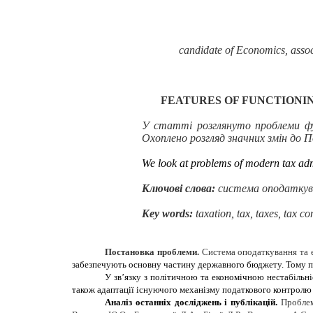
candidate of Economics, associ
FEATURES OF FUNCTIONI
У статті розглянуто проблеми фун
Охоплено розгляд значних змін до П
We
look at problems of modern tax admi
Ключові слова:
система оподаткуван
Key words:
taxation, tax, taxes, tax con
Постановка проблеми.
Система оподаткування та 
забезпечують основну частину державного бюджету. Тому пи
У зв’язку з політичною та економічною нестабільн
також адаптації існуючого механізму податкового контролю
Аналіз останніх досліджень і публікацій.
Проблем