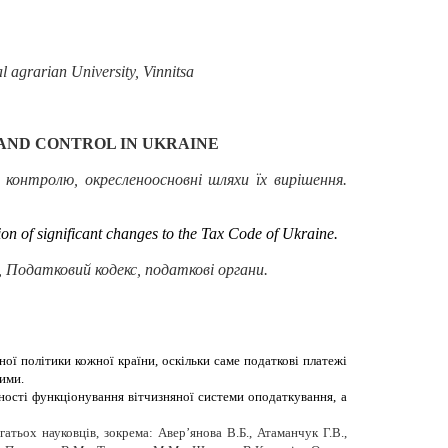
l agrarian University, Vinnitsa
 AND CONTROL IN
U
KRAINE
контролю, окресленоосновні шляхи їх вирішення.
on of significant changes to the Tax Code of Ukraine.
 Податковий кодекс, податкові органи.
ної політики кожної країни, оскільки саме податкові платежі
ими.
ності функціонування вітчизняної системи оподаткування, а
тьох науковців, зокрема: Авер’янова В.Б., Атаманчук Г.В.,