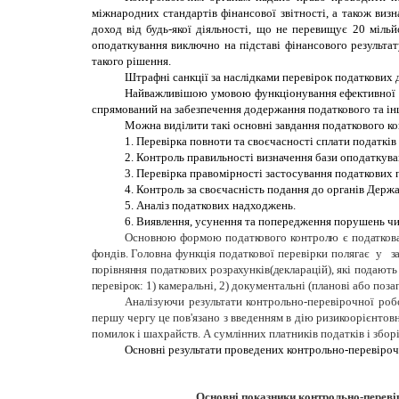
міжнародних стандартів фінансової звітності, а також визн
доход від будь-якої діяльності, що не перевищує 20 мільй
оподаткування виключно на підставі фінансового результат
такого рішення.
Штрафні санкції за наслідками перевірок податкових 
Найважливішою умовою функціонування ефективної си
спрямований на забезпечення додержання податкового та ін
Можна виділити такі основні завдання податкового к
1. Перевірка повноти та своєчасності сплати податків
2. Контроль правильності визначення бази оподаткува
3. Перевірка правомірності застосування податкових п
4. Контроль за своєчасність подання до органів Держа
5. Аналіз податкових надходжень.
6. Виявлення, усунення та попередження порушень ч
Основною формою
податкового
контролю
є
податков
фондів.
Головна функція податкової перевірки полягає
у
з
порівняння податкових розрахунків
(декларацій),
які подають
перевірок:
1) камеральні, 2) документальні (планові або позап
Аналізуючи результати контрольно-перевірочної робо
першу чергу це пов'язано з введенням в дію ризикоорієнтов
помилок і шахрайств. А сумлінних платників податків і збор
Основні результати проведених контрольно-перевірочних
Основні показники контрольно-переві