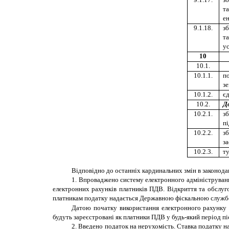
та
е
9.1.18.
зб
та
ус
10
10.1.
10.1.1.
по
зе
10.1.2.
є
10.2.
Д
10.2.1.
зб
пі
10.2.2.
зб
за
10.2.3.
ту
Відповідно до останніх кардинальних змін в законодав
1. Впроваджено систему електронного адмініструва
електронних рахунків платників ПДВ. Відкриття та обслуг
платникам податку надається Державною фіскальною службою 
Датою початку використання електронного рахунку є 
будуть зареєстровані як платники ПДВ у будь-який період піс
2. Введено податок на нерухомість.
Ставка податку на