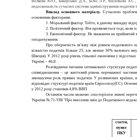
Волкова Ю.О., Бакерської Д.А., Білої Л.Р., Васильєва А.
недосконалість сучасної системи адміністрування податків 
Виклад основного матеріалу
.
Сучасною проблем
основними факторами:
1. Моральний фактор. Тобто, в даному випадку відігр
2. Політичний фактор. Він проявляється тоді, коли 
3. Економічний фактор. Не зважаючи на прийнятий 
оподаткування.
Про оберненість зв’язку між рівнем податкового на
кількістю податків більше 25, але менше 30% валового вну
Швеція). У 2012 році рівень тіньової економіки у відсотках 
Україні – 46,8.
Розглядаючи питання оптимальної структури податк
співвідношення – це життєвий рівень переважної частин
зменшуючи роль прямих податків. У розвинених країнах, на
відповідає структурі податків країн Євросоюзу(ЄС). Основн
у 2012 році становив 4,8% ВВП.
Останнім часом можемо спостерігати значні перетв
України № 71-VІІІ "Про внесення змін до Податкового кодексу
стаття,
пункт
ПКУ