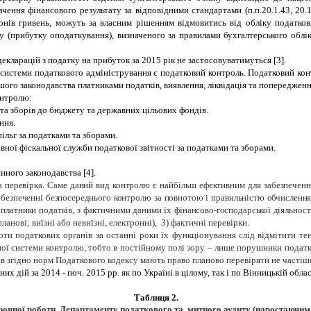
ачення фінансового результату за відповідними стандартами (п.п.20.1.43, 20.
онів гривень, можуть за власним рішенням відмовитись від обліку податкови
у (прибутку оподаткування), визначеного за правилами бухгалтерського обл
декларацій з податку на прибуток за 2015 рік не застосовуватимуться
[3].
стеми податкового адміністрування є податковий контроль. Податковий кон
шого законодавства платниками податків, виявлення, ліквідація та попередже
онтролю:
 та зборів до бюджету та державних цільових фондів.
ння.
ільг за податками та зборами.
вної фіскальної служби податкової звітності за податками та зборами.
инного законодавства
[4].
а перевірка.
Саме
даний вид
контролю
є
найбільш
ефективним
для
забезпечен
абезпеченні безпосереднього контролю
за
повнотою
і
правильністю обчисленн
 платники
податків,
з
фактичними
даними
їх
фінансово-господарської діяльност
ланові; виїзні або невиїзні, електронні), 3) фактичні перевірки.
ти податкових органів за останні роки їх функціонування слід відмітити те
ної системи контролю, тобто в постійному полі зору – лише порушники податк
ів згідно норм Податкового кодексу мають право планово перевіряти не частіше,
 дій за 2014 - поч. 2015 рр. як по Україні в цілому, так і по Вінницькій облас
Таблиця 2
.
рочної роботи Департаменту податкового та митного аудиту (наростаючим 