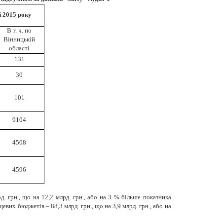
 2015 року
В т. ч. по
Вінницькій
області
131
30
101
9104
4508
4596
 грн., що на 12,2 млрд. грн., або на 3 % більше показника
евих бюджетів – 88,3 млрд. грн., що на 3,9 млрд. грн., або на