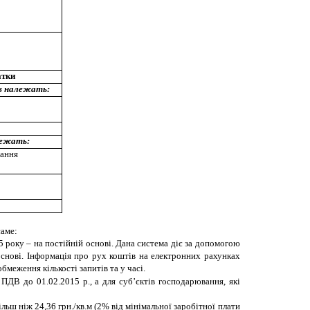
атки
в належать:
лежать:
вання
саме:
5 року – на постійній основі. Дана система діє за допомогою
снові. Інформація про рух коштів на електронних рахунках
еження кількості запитів та у часі.
ПДВ до 01.02.2015 р., а для суб’єктів господарювання, які
ільш ніж 24,36 грн./кв.м (2% від мінімальної заробітної плати