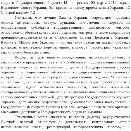
средств Государственного бюджета [2]; в третьих, 05 марта 2015 года, в
Верховном Совете Украины был принят за основу проект закона Украины «О
Счётной палате» [12].
Учитывая, что именно Законы Украины определяют правовые
основы деятельности, статус, функции, полномочия и порядок их
осуществления субъектом государственного финансового контроля
относительно объекта контроля за предметом контроля, а также сформируют
причинно-следственную связь с правовыми актами Президента Украины,
Кабинета Министров Украины и нормативно-правовыми актами субъекта
контроля, относительно перечисленных вопросов, рассмотрим указанный
законопроект более детально.
Исходя из цели нашего исследования, наибольший интерес в
законопроекте представляет статья 9 «Особенности осуществления внешнего
контроля (аудита) за поступлением средств в Государственный бюджет
Украины, за управлением объектами государственной собственности,
которые содержатся за счёт средств Государственного бюджета Украины» и
ее первый пункт «Счётная палата осуществляет аудит эффективности и
финансовый аудит относительно законности, полноты начисления,
своевременности уплаты и зачисления на единый казначейский счёт налогов,
сборов (обязательных платежей), других доходов Государственного бюджета
Украины, даёт оценку эффективности администрирования поступлений в
Государственный бюджет Украины и мерам, которые применяются органами
взыскания к должникам Государственного бюджета Украины.
Отмеченные меры внешнего контроля (аудита) осуществляются
Счётной палатой относительно деятельности центрального органа
исполнительной власти, реализующий государственную налоговую и