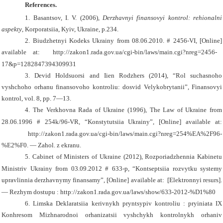
References.
1. Basantsov, I. V. (2006),
Derzhavnyi finansovyi kontrol: rehionalni
aspekty
, Korporatsiia, Kyiv, Ukraine, p.234.
2. Biudzhetnyi Kodeks Ukrainy from 08.06.2010. # 2456-VI, [Online]
available at:
http://zakon1.rada.gov.ua/cgi-bin/laws/main.cgi?nreg=2456-
17&p=1282847394309931
3. Devid Holdsuorsi and Iien Rodzhers (2014), “Rol suchasnoho
vyshchoho orhanu finansovoho kontroliu: dosvid Velykobrytanii”, Finansovyi
kontrol, vol. 8, pp. 7—13.
4.
The Verkhovna Rada of Ukraine (1996), The Law of Ukraine
from
28.06.1996 # 254k/96-VR, “Konstytutsiia Ukrainy”, [Online]
available at:
http://zakon1.rada.gov.ua/cgi-bin/laws/main.cgi?nreg=254%EA%2F96-
%E2%F0. — Zahol. z ekranu.
5.
Cabinet of Ministers of Ukraine (2012),
Rozporiadzhennia Kabinetu
Ministriv Ukrainy from 03.09.2012 # 633-p, “Kontseptsiia rozvytku systemy
upravlinnia derzhavnymy finansamy”, [Online]
available at:
[Elektronnyi resurs].
— Rezhym dostupu : http://zakon1.rada.gov.ua/laws/show/633-2012-%D1%80
6. Limska Deklaratsiia kerivnykh pryntsypiv kontroliu : pryiniata IX
Konhresom Mizhnarodnoi orhanizatsii vyshchykh kontrolnykh orhaniv