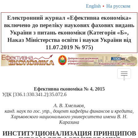
English
•
На русском
Електронний журнал «Ефективна економіка»
включено до переліку наукових фахових видань
України з питань економіки (Категорія «Б»,
Наказ Міністерства освіти і науки України від
11.07.2019 № 975)
Toggle
.
.
.
naviga
Ефективна економіка № 4, 2015
УДК [
336.1:330.341.2]:
35.072.6
А. В. Хмельков,
канд. наук по гос. упр., доцент кафедры финансов и кредита,
Харьковского национального университета имени В. Н.
Каразина
ИНСТИТУЦИОНАЛИЗАЦИЯ ПРИНЦИПОВ