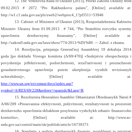
12.
The Verkhovna Rada of Ukraine (2015),
Proekt Zakonu Ukrainy from
09.02.2015 # 2072
“
Pro Rakhunkovu palatu”, [Online]
available at:
http://w1.c1.rada.gov.ua/pls/zweb2/webproc4_1?pf3511=53946
13.
Cabinet of Ministers of Ukraine (2013),
Rozporiadzhennia Kabinetu
Ministriv Ukrainy from 01.09.2013 . # 744, “Pro Stratehiiu rozvytku systemy
upravlinnia derzhavnymy finansamy”, [Online]
available at:
http://zakon0.rada.gov.ua/laws/show/774-2013-%D1%80. — Zahol. z ekranu.
14. Rezoljucija, prinjataja General'noj Assambleej 19 dekabrja 2014
goda [po dokladu Vtorogo komiteta (A/69/470)] «Sodejstvie obespecheniju i
povysheniju jeffektivnosti, podotchetnosti, rezul'tativnosti i prozrachnosti
gosudarstvennogo upravlenija putem ukreplenija vysshih revizionnyh
uchrezhdenij», [Online]
available at:
http://www.un.org/es/comun/docs/index.asp?
symbol=A/RES/69/228&referer=/spanish/&Lang=R
15. Rezoliutsiia Heneralnoi Asamblei Orhanizatsii Obiednanykh Natsii #
A/66/209 «Prosuvannia efektyvnosti, pidzvitnosti, rezultatyvnosti ta prozorosti
derzhavnoho upravlinnia shliakhom posylennia vyshchykh orhaniv finansovoho
kontroliu», [Online]
available at:
http://www.ac-
rada.gov.ua/control/main/uk/publish/article/16739373
16. Standarty z audytu derzhavnykh finansiv, rozroblenni ta pryiniati