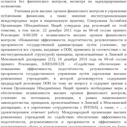
остаются без фактического контроля, несмотря на задекларированные
полномочия.
Учитывая роль высших органов финансового контроля в управлении
публичными финансами, а также значение институционализации
международных норм в национальную практику, Генеральная Ассамблея
Организации Объединённых Наций утвердила ряд резолюций по этой
тематике, в том числе: 22 декабря 2011 года на 66-ой сессии принято
Резолюцию A/66/209 о независимости высших органов финансового
контроля: «Повышение эффективности, подотчётности, результативности и
прозрачности государственной администрации путём усиления», где
призываются все страны, входящие в ООН, применять (в соответствии с их
институциональной структурой) принципы, провозглашённые в Лимской и
Мексиканской декларациях [15]; 19 декабря 2014 года на 69-ой сессии
принято Резолюцию, A/RES/69/228 - «Содействие обеспечению и
повышению эффективности, подотчётности, результативности и
прозрачности государственного управления путём укрепления высших
ревизионных учреждений», в которой детализируется содержание
предыдущей резолюции ООН по тому же вопросу и содержит призыв к
членам Организации Объединённых Наций принять необходимые меры к
обеспечению независимости высших органов финансового контроля,
усилению их потенциала, реализации, в рамках национального
законодательства, принципов, провозглашённых в Лимской и Мексиканской
декларациях, и к укреплению сотрудничества с INTOSAI, а также, « ... с
удовлетворением отмечает работу Международной организации высших
ревизионных учреждений по содействию обеспечению эффективности,
подотчётности, результативности и прозрачности и эффективного и
результативного сбора и использования государственных средств на благо