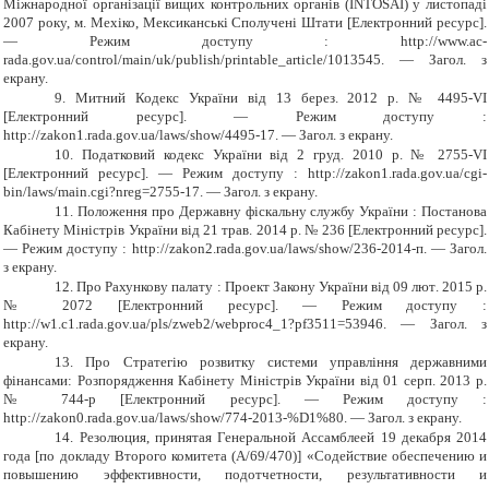
Міжнародної організації вищих контрольних органів (INTOSAI) у листопаді
2007 року, м. Мехіко, Мексиканські Сполучені Штати [Електронний ресурс].
— Режим доступу : http://www.ac-
rada.gov.ua/control/main/uk/publish/printable_article/1013545. — Загол. з
екрану.
9.
Митний Кодекс України від 13 берез. 2012 р. № 4495-VI
[Електронний ресурс]. — Режим доступу :
http://zakon1.rada.gov.ua/laws/show/4495-17. — Загол. з екрану.
10.
Податковий кодекс України від 2 груд. 2010 р. № 2755-VI
[Електронний ресурс]. — Режим доступу : http://zakon1.rada.gov.ua/cgi-
bin/laws/main.cgi?nreg=2755-17. — Загол. з екрану.
11.
Положення про Державну фіскальну службу України : Постанова
Кабінету Міністрів України від 21 трав. 2014 р. № 236 [Електронний ресурс].
— Режим доступу : http://zakon2.rada.gov.ua/laws/show/236-2014-п. — Загол.
з екрану.
12.
П
ро Рахункову палату
:
Проект Закону Укра
їни
від
09
л
ют
.
2015
р.
№
2072
[Електронний ресурс]. — Режим доступу :
http://w1.c1.rada.gov.ua/pls/zweb2/webproc4_1?pf3511=53946. — Загол. з
екрану.
13.
Про Стратегію розвитку системи управління державними
фінансами: Розпорядження Кабінету Міністрів України від 01 серп. 2013 р.
№ 744-р [Електронний ресурс]. — Режим доступу :
http://zakon0.rada.gov.ua/laws/show/774-2013-%D1%80. — Загол. з екрану.
14.
Резолюция, принятая Генеральной Ассамблеей 19 декабря 2014
года [по докладу Второго комитета (A/69/470)] «Содействие обеспечению и
повышению эффективности, подотчетности, результативности и