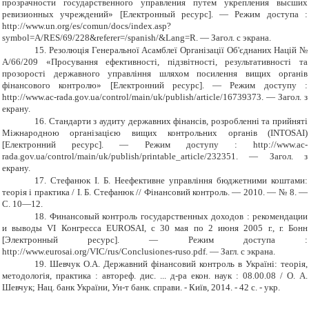
прозрачности государственного управления путем укрепления высших
ревизионных учреждений» [Електронный ресурс]. — Режим доступа :
http://www.un.org/es/comun/docs/index.asp?
symbol=A/RES/69/228&referer=/spanish/&Lang=R. — Загол. с экрана.
15.
Резолюція Генеральної Асамблеї Організації Об'єднаних Націй №
А/66/209 «Просування ефективності, підзвітності, результативності та
прозорості державного управління шляхом посилення вищих органів
фінансового контролю» [Електронний ресурс]. — Режим доступу :
http://www.ac-rada.gov.ua/control/main/uk/publish/article/16739373. — Загол. з
екрану.
16.
Стандарти з аудиту державних фінансів, розробленні та прийняті
Міжнародною організацією вищих контрольних органів (INTOSAI)
[Електронний ресурс]. — Режим доступу : http://www.ac-
rada.gov.ua/control/main/uk/publish/printable_article/232351. — Загол. з
екрану.
17.
Стефанюк І. Б. Неефективне управління бюджетними коштами:
теорія і практика / І. Б. Стефанюк // Фінансовий контроль. — 2010. — № 8. —
С. 10—12.
18.
Финансовый контроль государственных доходов : рекомендации
и выводы VІ Конгресса EUROSAI, с 30 мая по 2 июня 2005 г., г. Бонн
[Электронный ресурс]. — Режим доступа :
http://www.eurosai.org/VIC/rus/Conclusiones-ruso.pdf. — Загл. с экрана.
19.
Шевчук О.А. Державний фінансовий контроль в Україні: теорія,
методологія, практика : автореф. дис. ... д-ра екон. наук : 08.00.08 / О. А.
Шевчук; Нац. банк України, Ун-т банк. справи. - Київ, 2014. - 42 c. - укp.