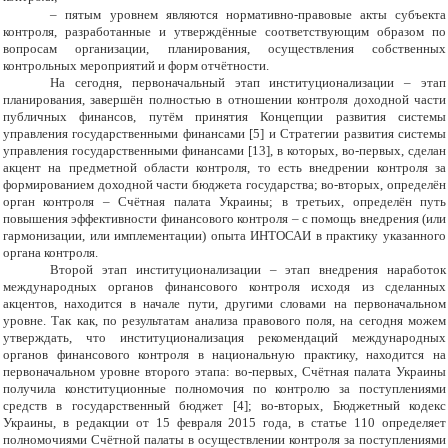
–
пятым уровнем являются нормативно-правовые акты субъекта
контроля, разработанные и утверждённые соответствующим образом по
вопросам организации, планирования, осуществления собственных
контрольных мероприятий и форм отчётности.
На сегодня, первоначальный этап институционализации – этап
планирования, завершён полностью в отношении контроля доходной части
публичных финансов, путём принятия Концепции развития системы
управления государственными финансами [5] и Стратегии развития системы
управления государственными финансами [13], в которых, во-первых, сделан
акцент на предметной области контроля, то есть внедрении контроля за
формированием доходной части бюджета государства; во-вторых, определён
орган контроля – Счётная палата Украины; в третьих, определён путь
повышения эффективности финансового контроля – с помощь внедрения (или
гармонизации, или имплементации) опыта ИНТОСАИ в практику указанного
органа контроля.
Второй этап институционализации – этап внедрения наработок
международных органов финансового контроля исходя из сделанных
акцентов, находится в начале пути, другими словами на первоначальном
уровне. Так как, по результатам анализа правового поля, на сегодня можем
утверждать, что институционализация рекомендаций международных
органов финансового контроля в национальную практику, находится на
первоначальном уровне второго этапа: во-первых, Счётная палата Украины
получила конституционные полномочия по контролю за поступлениями
средств в государственный бюджет [4]; во-вторых, Бюджетный кодекс
Украины, в редакции от 15 февраля 2015 года, в статье 110 определяет
полномочиями Счётной палаты в осуществлении контроля за поступлениями