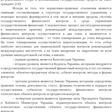
граждан» [14].
Исходя из того, что нормативно-правовые отношения являются
главными составляющими в структуре государственного управления, с
помощью которых формируются в том числе и внешние пределы системы
государственного финансового контроля в среде управления
государственными финансами. Следовательно, процесс институционализации
в национальную практику рекомендаций международных институтов
финансового контроля, осуществляется в два этапа и заключается в
законодательном закреплении – от этапа планирования до этапа внедрения.
На этапе планирования осуществляется акцентуализация, то есть отбор
наиболее актуальных для национальной практики контроля рекомендаций
международных институтов, а на этапе внедрения их закрепление по всем
уровням законодательной системы, а именно:
–
первым уровнем, является Конституция Украины;
–
вторым уровнем, являются Кодексы Украины, которыми внедряется
и предусматривается государственный финансовый контроль и его составные
элементы: объектно-предметная область, субъект контроля, методы и формы
контроля;
–
третьим уровнем являются Законы Украины, которыми определены
правовые основы деятельности, статус, функции, полномочия и порядок их
осуществления субъектом государственного финансового контроля
относительно объекта контроля за предметом контроля;
–
четвертым уровнем являются правовые акты Президента Украины
и Кабинета Министров Украины, подконтрольность объекта контроля
относительно осуществления субъекта государственного финансового
контроля;