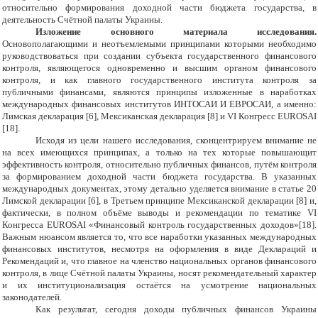
относительно формирования доходной части бюджета государства, в
деятельность Счётной палаты Украины.
Изложение основного материала исследования.
Основополагающими и неотъемлемыми принципами которыми необходимо
руководствоваться при создании субъекта государственного финансового
контроля, являющегося одновременно и высшим органом финансового
контроля, и как главного государственного института контроля за
публичными финансами, являются принципы изложенные в наработках
международных финансовых институтов ИНТОСАИ И ЕВРОСАИ, а именно:
Лимская декларация [6], Мексиканская декларация [8] и VI Конгресс EUROSAI
[18].
Исходя из цели нашего исследования, сконцентрируем внимание не
на всех имеющихся принципах, а только на тех которые повышающит
эффективность контроля, относительно публичных финансов, путём контроля
за формированием доходной части бюджета государства. В указанных
международных документах, этому детально уделяется внимание в статье 20
Лимской декларации [6], в Третьем принципе Мексиканской декларации [8] и,
фактически, в полном объёме выводы и рекомендации по тематике VI
Конгресса EUROSAI «Финансовый контроль государственных доходов»[18].
Важным нюансом является то, что все наработки указанных международных
финансовых институтов, несмотря на оформления в виде Деклараций и
Рекомендаций и, что главное на членство национальных органов финансового
контроля, в лице Счётной палаты Украины, носят рекомендательный характер
и их институционализация остаётся на усмотрение национальных
законодателей.
Как результат, сегодня доходы публичных финансов Украины