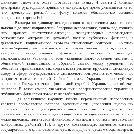
финансам. Также это будет противоречить пункту 4 статьи 2 Лимской
декларации руководящих принципов контроля, где прямо указывается на то,
что проведение ревизий по факту является обязанностью высшего
контрольного органа [6].
Выводы по данному исследованию и перспективы дальнейшего
поиска в данном направлении.
Завершая исследование, можно подытожить,
что процесс институционализации международных рекомендаций
относительно контроля за доходной частью публичных финансов, в
деятельность национального субъекта финансового контроля – Счётной
палаты Украины, будет завершён, только в случае полного прохождения этапа
внедрения государственного финансового контроля с помощью
законодательства Украины по всей указанной многоуровневой системе. С
обязательной взаимосвязью и обратной связью между уровнями, что
обеспечит гармонизацию законодательства регламентирующего, фискальную
сферу и сферу государственного финансового контроля, в том числе и по
вопросам взаимоотношений Счётной палаты Украины – как субъекта
контроля и Государственной фискальной службой Украины – как объекта
контроля. В таком случае, указанные пути совершенствования управления
публичными финансами повысят их стабильность.
Для дальнейшего научного поиска, перспективным направлением
является рассмотрение вопроса эффективности управления публичных
финансов путём усовершенствования системы государственного
финансового контроля с помощью процесса институционализации наработок
международных институтов финансового контроля в области методологии
контрольных действий [17]. и других составляющих элементов системы
государственного финансового контроля, в первую очередь методы контроля.