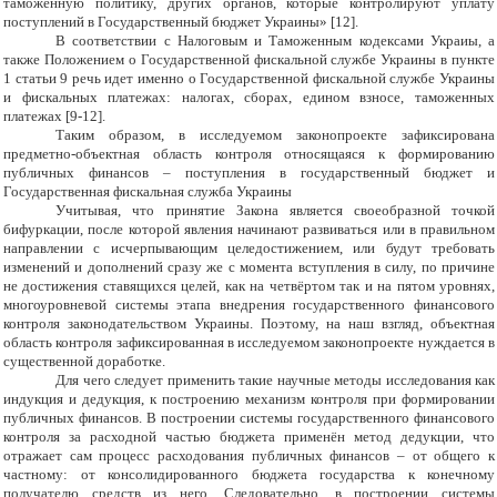
таможенную политику, других органов, которые контролируют уплату
поступлений в Государственный бюджет Украины» [12].
В соответствии с Налоговым и Таможенным кодексами Украиы, а
также Положением о Государственной фискальной службе Украины в пункте
1 статьи 9 речь идет именно о Государственной фискальной службе Украины
и фискальных платежах: налогах, сборах, едином взносе, таможенных
платежах [9
-
12].
Таким образом, в исследуемом законопроекте зафиксирована
предметно-объектная область контроля относящаяся к формированию
публичных финансов – поступления в государственный бюджет и
Государственная фискальная служба Украины
Учитывая, что принятие Закона является своеобразной точкой
бифуркации, после которой явления начинают развиваться или в правильном
направлении с исчерпывающим целедостижением, или будут требовать
изменений и дополнений сразу же с момента вступления в силу, по причине
не достижения ставящихся целей, как на четвёртом так и на пятом уровнях,
многоуровневой системы этапа внедрения государственного финансового
контроля законодательством Украины. Поэтому, на наш взгляд, объектная
область контроля зафиксированная в исследуемом законопроекте нуждается в
существенной доработке.
Для чего следует применить такие научные методы исследования как
индукция и дедукция, к построению механизм контроля при формировании
публичных финансов. В построении системы государственного финансового
контроля за расходной частью бюджета применён метод дедукции, что
отражает сам процесс расходования публичных финансов – от общего к
частному: от консолидированного бюджета государства к конечному
получателю средств из него. Следовательно, в построении системы