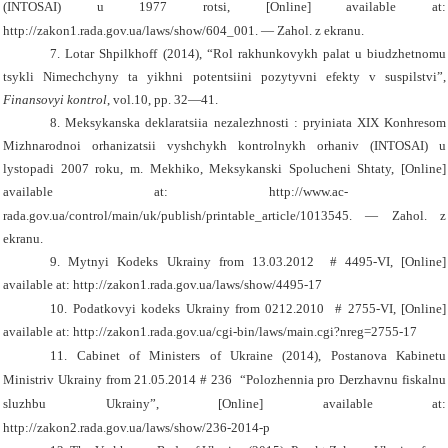
(INTOSAI) u 1977 rotsi, [Online]
available at:
http://zakon1.rada.gov.ua/laws/show/604_001. — Zahol. z ekranu.
7. Lotar Shpilkhoff (2014), “Rol rakhunkovykh palat u biudzhetnomu
tsykli Nimechchyny ta yikhni potentsiini pozytyvni efekty v suspilstvi”,
Finansovyi kontrol
, vol.10, pp. 32—41.
8. Meksykanska deklaratsiia nezalezhnosti : pryiniata XIX Konhresom
Mizhnarodnoi orhanizatsii vyshchykh kontrolnykh orhaniv (INTOSAI) u
lystopadi 2007 roku, m. Mekhiko, Meksykanski Spolucheni Shtaty, [Online]
available at:
http://www.ac-
rada.gov.ua/control/main/uk/publish/printable_article/1013545. — Zahol. z
ekranu.
9. Mytnyi Kodeks Ukrainy from 13.03.2012 # 4495-VI, [Online]
available at:
http://zakon1.rada.gov.ua/laws/show/4495-17
10. Podatkovyi kodeks Ukrainy from 0212.2010 # 2755-VI, [Online]
available at:
http://zakon1.rada.gov.ua/cgi-bin/laws/main.cgi?nreg=2755-17
11.
Cabinet of Ministers of Ukraine (2014),
Postanova Kabinetu
Ministriv Ukrainy from 21.05.2014 # 236
“
Polozhennia pro Derzhavnu fiskalnu
sluzhbu Ukrainy”, [Online]
available at:
http://zakon2.rada.gov.ua/laws/show/236-2014-p