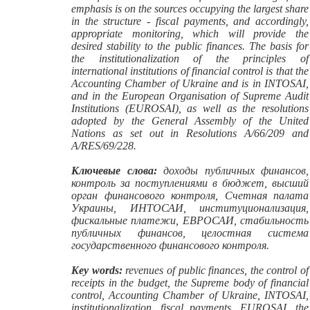
emphasis is on the sources occupying the largest share
in the structure - fiscal payments, and accordingly,
appropriate monitoring, which will provide the
desired stability to the public finances. The basis for
the institutionalization of the principles of
international institutions of financial control is that the
Accounting Chamber of Ukraine and is in INTOSAI,
and in the European Organisation of Supreme Audit
Institutions (EUROSAI), as well as the resolutions
adopted by the General Assembly of the United
Nations as set out in Resolutions A/66/209 and
A/RES/69/228.
Ключевые слова:
доходы публичных финансов,
контроль за поступлениями в бюджет, высший
орган финансового контроля, Счетная палата
Украины, ИНТОСАИ, институционализация,
фискальные платежи, ЕВРОСАИ, стабильность
публичных финансов, целостная система
государственного финансового контроля.
Key words:
revenues of public finances, the control of
receipts in the budget, the Supreme body of financial
control,
А
ccounting
С
hamber of Ukraine, INTOSAI,
institutionalization, fiscal payments, EUROSAI, the