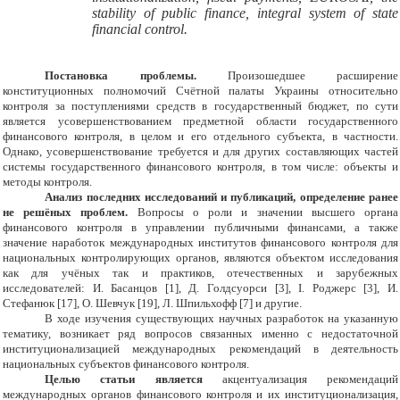
stability of public finance, integral system of state
financial control.
Постановка проблемы.
Произошедшее расширение
конституционных полномочий Счётной палаты Украины относительно
контроля за поступлениями средств в государственный бюджет, по сути
является усовершенствованием предметной области государственного
финансового контроля, в целом и его отдельного субъекта, в частности.
Однако, усовершенствование требуется и для других составляющих частей
системы государственного финансового контроля, в том числе: объекты и
методы контроля.
Анализ последних исследований и публикаций, определение ранее
не решёных проблем.
Вопросы о роли и значении высшего органа
финансового контроля в управлении публичными финансами, а также
значение наработок международных институтов финансового контроля для
национальных контролирующих органов, являются объектом исследования
как для учёных так и практиков, отечественных и зарубежных
исследователей: И. Басанцов [1], Д. Голдсуорси [3], І. Роджерс [3], И.
Стефанюк [17], О. Шевчук [19], Л. Шпильхофф [7] и другие.
В ходе изучения существующих научных разработок на указанную
тематику, возникает ряд вопросов связанных именно с недостаточной
институционализацией международных рекомендаций в деятельность
национальных субъектов финансового контроля.
Целью статьи является
акцентуализация рекомендаций
международных органов финансового контроля и их институционализация,