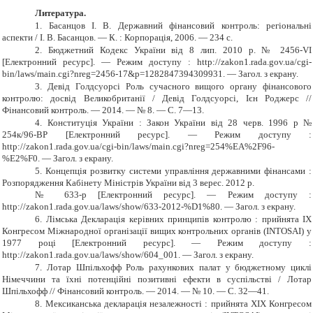
Литература.
1.
Басанцов І. В. Державний фінансовий контроль: регіональні
аспекти / І. В. Басанцов. — К. : Корпорація, 2006. — 234 с.
2.
Бюджетний Кодекс України від 8 лип. 2010 р. № 2456-VІ
[Електронний ресурс]. — Режим доступу : http://zakon1.rada.gov.ua/cgi-
bin/laws/main.cgi?nreg=2456-17&p=1282847394309931. — Загол. з екрану.
3.
Девід Голдсуорсі Роль сучасного вищого органу фінансового
контролю: досвід Великобританії
/
Девід Голдсуорсі, Ієн Роджерс
//
Фінансовий контроль. — 201
4
. — №
8
. — С.
7
—1
3
.
4.
Конституція України : Закон України від 28 черв. 1996 р №
254к/96-ВР [Електронний ресурс]. — Режим доступу :
http://zakon1.rada.gov.ua/cgi-bin/laws/main.cgi?nreg=254%EA%2F96-
%E2%F0. — Загол. з екрану.
5.
Концепція розвитку системи управління державними фінансами :
Розпорядження Кабінету Міністрів України від 3 верес. 2012 р.
№ 633-р [Електронний ресурс]. — Режим доступу :
http://zakon1.rada.gov.ua/laws/show/633-2012-%D1%80. — Загол. з екрану.
6.
Лімська Декларація керівних принципів контролю : прийнята IX
Конгресом Міжнародної організації вищих контрольних органів (INTOSAI) у
1977 році [Електронний ресурс]. — Режим доступу :
http://zakon1.rada.gov.ua/laws/show/604_001. — Загол. з екрану.
7.
Лотар Шпільхофф Роль рахункових палат у бюджетному циклі
Німеччини та їхні потенційні позитивні ефекти в суспільстві
/
Лотар
Шпільхофф
// Фінансовий контроль. — 201
4
. — №
10
. — С.
32
—
4
1.
8.
Мексиканська декларація незалежності : прийнята XIX Конгресом