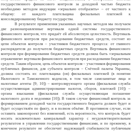
государственного финансового контроля за доходной частью бюджета
необходимо методом индукции «зеркально отобразить» – от частного к
общему: от каждого плательщика фискальных платежей к
консолидированному бюджету государства.
В результате применения указанных научных методов мы получаем
две разнонаправленные вертикали одной системы государственного
финансового контроля, что придаёт ей абсолютную целостность. Вертикаль
финансового контроля при расходовании бюджетных средств, состоит из
цепи объектов контроля – участников бюджетного процесса: от главного
распорядителя до получателя бюджетных средств. Вертикаль финансового
контроля при формировании бюджетных средств должна быть «зеркальным
отражением» вертикали финансового контроля при расходовании бюджетных
средств. Таким образом, цепь объектов контроля – участников формирования
публичных финансов, для субъекта контроля – Счётной палаты Украины,
должна состоять из: плательщика (ов) фискальных платежей (в понятии
Налогового и Таможенного кодексов, в том числе самозанятые лица и
налоговые агенты [9; 10]) – контролирующего органа (фискальная служба
осуществляющая администрирование налогов, сборов, платежей [10]) –
органа взыскания (фискальная служба осуществляющая погашение
налогового долга и недоимки [10]). В таком случае финансовый контроль за
формированием доходной части государственного бюджета должен будет и
будет осуществлён по факту, и в полном объёме. В противном случае, если
оставить законопроект без изменений, есть вероятность, что контроль будет
носить исключительно камеральный характер с неудовлетворительным
результатом в управлении государственными финансами, и по прежнему, в
конечном результате не обеспечит надлежащей стабильности публичным