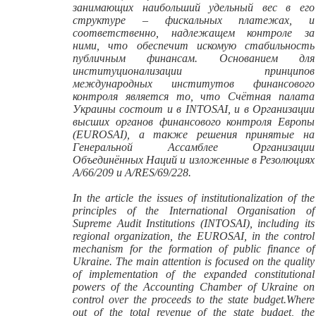
занимающих наибольший удельный вес в его
структуре – фискальных платежах, и
соответственно, надлежащем контроле за
ними, что обеспечит искомую стабильность
публичным финансам. Основанием для
институционализации принципов
международных институтов финансового
контроля является то, что Счётная палата
Украины состоит и в
INTOSAI
, и в Организации
высших органов финансового контроля Европы
(EUROSAI), а также решения принятые на
Генеральной Ассамблее Организации
Объединённых Наций и изложенные в Резолюциях
A/66/209 и A/RES/69/228.
In the article the issues of institutionalization of the
principles of the International Organisation of
Supreme Audit Institutions (INTOSAI), including its
regional organization, the EUROSAI, in the control
mechanism for the formation of public finance of
Ukraine. The main attention is focused on the quality
of implementation of the expanded constitutional
powers of the Accounting Chamber of Ukraine on
control over the proceeds to the state budget.Where
out of the total revenue of the state budget, the