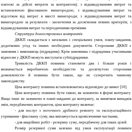
платежі за дійсні витрати за контрактом); з відшкодуванням витрат та
встановленою фіксованою винагородою; з відшкодуванням витрат та
відсотком від витрат в якості винагороди; з відшкодуванням витрат та
винагородою за результати - заохочення за досягнення певних критеріїв; з
відшкодуванням витрат та періодичними преміями.
Структура довгострокових контрактів
ДККП складається з загальних і спеціальних умов, плану-завдання,
додаткових угод та інших необхідних документів. Сторонами ДККП є
замовник і виконавець (підрядник). Крім замовника і підрядника учасниками
відносин у ДККП можуть виступати субпідрядники.
Тривалість ДККП повинна становити два і більше років і
визначається виробничою необхідністю та досягнутою сторонами
домовленістю й повинна бути такою, що не суперечить чинному
законодавству.
Ціна контракту повинна встановлюватись відповідно до вимог [10].
Ціна контракту повинна бути такою, як зазначено в формі контракту.
Якщо інше не зазначено в плані-завданні до контракту, за винятком випадків
змін, передбачених контрактом, ціна контракту включає:
- для послуг з поточного дрібного ремонту та експлуатаційного
утримання - фіксовану суму, яка виплачується щомісячними частками;
- для аварійних робіт - резервну суму, передбачену для таких цілей.
Розмір резервної суми залежно від умов експлуатації повинен