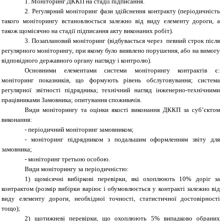
1. Моніторинг ДККП на стадії підписання.
2. Регулярний моніторинг фази здійснення контракту (періодичність
такого моніторингу встановлюється залежно від виду елементу дороги, а
також щомісячно на стадії підписання акту виконаних робіт).
3. Позаплановий моніторинг (відбувається через певний строк після
регулярного моніторингу, при якому було виявлено порушення, або на вимогу
відповідного державного органу нагляду і контролю).
Основними елементами системи моніторингу контрактів є:
моніторинг показників, що формують рівень обслуговування; система
регулярної звітності підрядника; технічний нагляд інженерно-технічними
працівниками Замовника; опитування споживачів.
Види моніторингу та оцінки якості виконання ДККП за суб’єктом
виконання:
- періодичний моніторинг замовником;
- моніторинг підрядником з подальшим оформленням звіту для
замовника;
- моніторинг третьою особою.
Види моніторингу за періодичністю:
1) щомісячні вибіркові перевірки, які охоплюють 10% доріг за
контрактом (розмір вибірки варіює і обумовлюється у контракті залежно від
виду елементу дороги, необхідної точності, статистичної достовірності
тощо);
2) щотижневі перевірки, що охоплюють 5% випадково обраних