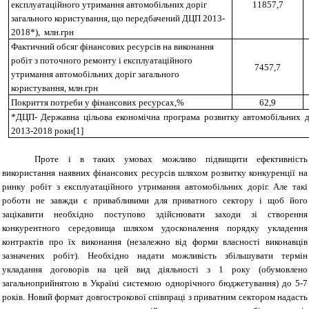
експлуатаційного утримання автомобільних доріг
11857,7
загального користування, що передбачений ДЦП 2013-
2018*), млн.грн
Фактичний обсяг фінансових ресурсів на виконання
робіт з поточного ремонту і експлуатаційного
7457,7
утримання автомобільних доріг загального
користування,
млн.грн
Покриття потреби у фінансових ресурсах,%
62,9
*ДЦП- Державна цільова економічна програма розвитку автомобільних д
2013-2018 роки
[1]
Проте і в таких умовах можливо підвищити ефективність
використання наявних фінансових ресурсів шляхом розвитку конкуренції на
ринку робіт з експлуатаційного утримання автомобільних доріг. Але такі
роботи не завжди є привабливими для приватного сектору і щоб його
зацікавити необхідно поступово здійснювати заходи зі створення
конкурентного середовища шляхом удосконалення порядку укладення
контрактів про їх виконання (незалежно від форми власності виконавців
зазначених робіт). Необхідно надати можливість збільшувати термін
укладання договорів на цей вид діяльності з 1 року (обумовлено
загальноприйнятою в Україні системою однорічного бюджетування) до 5-7
років. Новий формат довгострокової співпраці з приватним сектором надасть