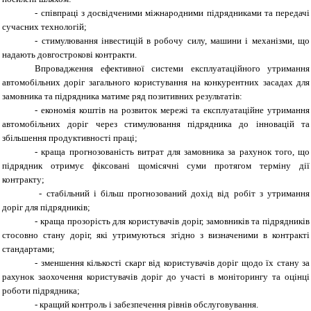
- співпраці з досвідченими міжнародними підрядниками та передачі
сучасних технологій;
- стимулювання інвестицій в робочу силу, машини і механізми, що
надають довгострокові контракти.
Впровадження ефективної системи експлуатаційного утримання
автомобільних доріг загального користування на конкурентних засадах для
замовника та підрядника матиме ряд позитивних результатів:
- економія коштів на розвиток мережі та експлуатаційне утримання
автомобільних доріг через стимулювання підрядника до інновацій та
збільшення продуктивності праці;
- краща прогнозованість витрат для замовника за рахунок того, що
підрядник отримує фіксовані щомісячні суми протягом терміну дії
контракту;
- стабільний і більш прогнозований дохід від робіт з утримання
доріг для підрядників;
- краща прозорість для користувачів доріг, замовників та підрядників
стосовно стану доріг, які утримуються згідно з визначеними в контракті
стандартами;
- зменшення кількості скарг від користувачів доріг щодо їх стану за
рахунок заохочення користувачів доріг до участі в моніторингу та оцінці
роботи підрядника;
- кращий контроль і забезпечення рівнів обслуговування.