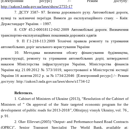
[Електронний ресурс] /– Режим доступу:
http://zakon3.rada.gov.ua/laws/show/2755-17
7.
ДСТУ 3587- 97. Безпека дорожнього руху. Автомобільні дороги,
вулиці та залізничні переїзди. Вимоги до експлуатаційного стану. – Київ:
Держстандарт України. – 1997.
8. СОУ 45.2-00018112-042:2009
Автомобільні дороги. Визначення
транспортно-експлуатаційних показників дорожніх одягів
9. П Г.1-218-113:2009 Технічні правила ремонту та утримання
автомобільних доріг загального користування України
10.
Методика визначення обсягу фінансування будівництва,
реконструкції, ремонту та утримання автомобільних доріг, затвердженої
наказом Міністерства інфраструктури України, Міністерства фінансів
України від 21.09.2012 № 573/1019, зареєстрованої в Міністерстві юстиції
України 16 жовтня 2012 р. за № 1734/22046
[Електронний ресурс] /– Режим
доступу:
http://zakon3.rada.gov.ua/laws/show/z1734-12
References.
1. Cabinet of Ministers of Ukraine (2013), “Resolution of the Cabinet of
Ministers of ”
On approval of the State targeted economic program for the
development of public roads for 2013-2018
”
,
Ofitsijnyj visnyk Ukrainy, vol. 76.,
p. 91.
2. Olav Ellevset.(2005) “Output- and Performance-based Road Contracts
(OPRC)”, Senior Transport Specialist The World Bank,
available at: