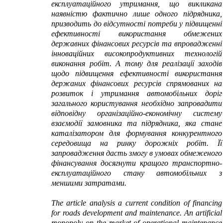
експлуатаційного утримання, що викликана
наявністю фактично лише одного підрядника,
призводить до відсутності потреби у підвищенні
ефективності використання обмежених
державних фінансових ресурсів та впровадженні
інноваційних високопродуктивних технологій
виконання робіт. А тому для реалізації заходів
щодо підвищення ефективності використання
держаних фінансових ресурсів спрямованих на
розвиток і утримання автомобільних доріг
загального користування необхідно запровадити
відповідну організаційно-економічну систему
взаємодії замовника та підрядника, яка стане
каталізатором для формування конкурентного
середовища на ринку дорожніх робіт. Її
запровадження дасть змогу в умовах обмеженого
фінансування досягнути кращого транспортно-
експлуатаційного стану автомобільних з
меншими затратами.
The article analysis a current condition of financing
for roads development and maintenance. An artificial
monopoly on the market of operational maintenance