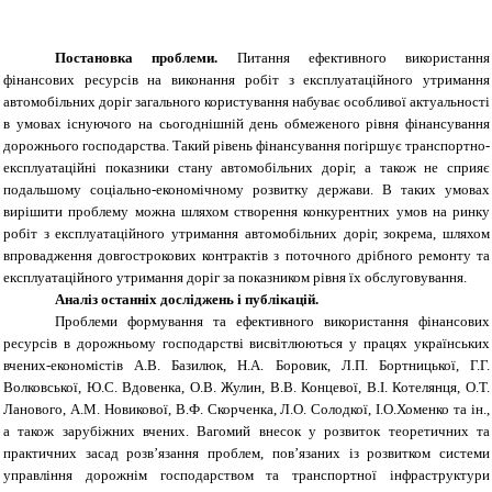
Постановка проблеми.
Питання ефективного використання
фінансових ресурсів на виконання робіт з експлуатаційного утримання
автомобільних доріг загального користування набуває особливої актуальності
в умовах існуючого на сьогоднішній день обмеженого рівня фінансування
дорожнього господарства. Такий рівень фінансування погіршує транспортно-
експлуатаційні показники стану автомобільних доріг, а також не сприяє
подальшому соціально-економічному розвитку держави. В таких умовах
вирішити проблему можна шляхом створення конкурентних умов на ринку
робіт з експлуатаційного утримання автомобільних доріг, зокрема, шляхом
впровадження довгострокових контрактів з поточного дрібного ремонту та
експлуатаційного утримання доріг за показником рівня їх обслуговування.
Аналіз останніх досліджень і публікацій.
Проблеми формування та ефективного використання фінансових
ресурсів в дорожньому господарстві висвітлюються у працях українських
вчених-економістів А.В. Базилюк, Н.А. Боровик, Л.П. Бортницької, Г.Г.
Волковської, Ю.С. Вдовенка, О.В. Жулин, В.В. Концевої, В.І. Котелянця, О.Т.
Ланового, А.М. Новикової, В.Ф. Скорченка, Л.О. Солодкої, І.О.Хоменко та ін.,
а також зарубіжних вчених. Вагомий внесок у розвиток теоретичних та
практичних засад розв’язання проблем, пов’язаних із розвитком системи
управління дорожнім господарством та транспортної інфраструктури