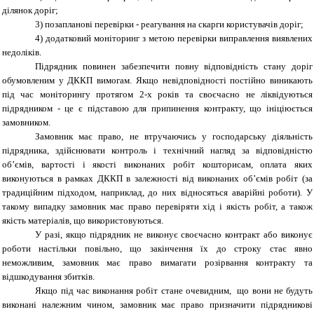
ділянок доріг;
3) позапланові перевірки - реагування на скарги користувачів доріг;
4) додатковий моніторинг з метою перевірки виправлення виявлених
недоліків.
Підрядник повинен забезпечити повну відповідність стану доріг
обумовленим у ДККП вимогам. Якщо невідповідності постійно виникають
під час моніторингу протягом 2-х років та своєчасно не ліквідуються
підрядником - це є підставою для припинення контракту, що ініціюється
замовником.
Замовник має право, не втручаючись у господарську діяльність
підрядника, здійснювати контроль і технічний нагляд за відповідністю
об’ємів, вартості і якості виконаних робіт кошторисам, оплата яких
виконуються в рамках ДККП в залежності від виконаних об’ємів робіт (за
традиційним підходом, наприклад, до них відносяться аварійні роботи). У
такому випадку замовник має право перевіряти хід і якість робіт, а також
якість матеріалів, що використовуються.
У разі, якщо підрядник не виконує своєчасно контракт або виконує
роботи настільки повільно, що закінчення їх до строку стає явно
неможливим, замовник має право вимагати розірвання контракту та
відшкодування збитків.
Якщо під час виконання робіт стане очевидним, що вони не будуть
виконані належним чином, замовник має право призначити підрядникові