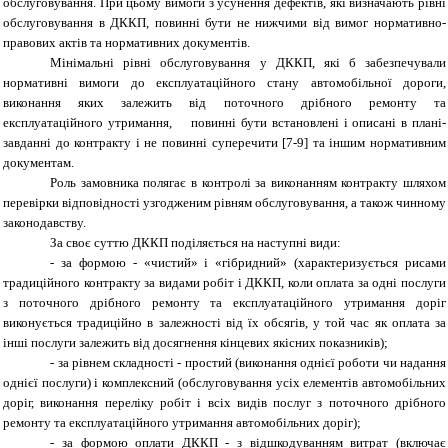
обслуговування. При цьому вимоги з усунення дефектів, які визначають рівні
обслуговування в ДККП, повинні бути не нижчими від вимог нормативно-
правових актів та нормативних документів.
Мінімальні рівні обслуговування у ДККП, які б забезпечували
нормативні вимоги до експлуатаційного стану автомобільної дороги,
виконання яких залежить від поточного дрібного ремонту та
експлуатаційного утримання, повинні бути встановлені і описані в плані-
завданні до контракту і не повинні суперечити [7-9] та іншим нормативним
документам.
Роль замовника полягає в контролі за виконанням контракту шляхом
перевірки відповідності узгодженим рівням обслуговування, а також чинному
законодавству.
За своє суттю ДККП поділяється на наступні види:
- за формою - «чистий» і «гібридний» (характеризується рисами
традиційного контракту за видами робіт і ДККП, коли оплата за одні послуги
з поточного дрібного ремонту та експлуатаційного утримання доріг
виконується традиційно в залежності від їх обсягів, у той час як оплата за
інші послуги залежить від досягнення кінцевих якісних показників);
- за рівнем складності - простий (виконання однієї роботи чи надання
однієї послуги) і комплексний (обслуговування усіх елементів автомобільних
доріг, виконання переліку робіт і всіх видів послуг з поточного дрібного
ремонту та експлуатаційного утримання автомобільних доріг);
- за формою оплати ДККП - з відшкодуванням витрат (включає