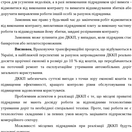
строк для усунення недоліків, а в разі невиконання підрядником цієї вимоги -
відмовитися від виконання контракту та вимагати відшкодування збитків або
доручити виправлення роботи іншій особі за рахунок підрядника.
Замовник має право у будь-який час до закінчення робіт відмовитися
від виконання контракту, виплативши підрядникові плату за виконану частину
роботи та відшкодувавши йому збитки, завдані розірванням контракту.
Замовник може зупинити дію ДККП, у випадках, коли підрядник стає
банкротом або неплатоспроможним.
Висновок.
Враховуючи трансформаційні процеси, що відбуваються в
Україні, в найближчій перспективі за рахунок запровадження ДККП реально
досягти щорічної економії в розмірі до 10 % від коштів, що передбачаються
на поточний ремонт та експлуатаційне утримання автомобільних доріг
загального користування.
ДККП забезпечать суттєві вигоди з точки зору економії коштів та
підвищення ефективності, кращого контролю рівня обслуговування та
підвищення задоволення користувачів.
Проблемним аспектом в реалізації ДККП є те, що місцеві приватні
підрядники не мають досвіду роботи за відповідними технологіями
утримання доріг та необхідної спеціальної техніки. Проте, такі роботи не є
технологічно складними і за певних умов можуть зацікавити підприємства
комерційного сектору.
Можливості місцевих підрядників при реалізації ДККП будуть
посилені шляхом: