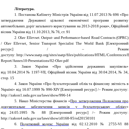
Література.
1
.
Постанова Кабінету Міністрів України від 11.07.2013
№
696 «Про
затвердження Державної цільової економічної програми розвитку
автомобільних доріг загального користування на 2013-2018 роки»,
Офіційний
вісник України
від
11.10.2013
,
№ 76, ст. 91
2. Olav Ellevset
.
Output- and Performance-based Road Contracts (OPRC)
/ Olav Ellevset
,
Senior Transport Specialist The World Bank
[Електронний
ресурс] /
– Режим
доступу:
http://www.ssatp.org/sites/ssatp/files/publications/HTML/Conferences
Report/Annex10-Presentations/02-Olav.pdf
3.
Закон України «Про здійснення державних закупівель»
від
10.04.2014
№
1197-VII
,
Офіційний
вісник
України
від
30.04.2014, № 34,
стор
. 15
4. Закон України «Про бухгалтерський облік та фінансову звітність в
Україні»
від
16.07.1999
№
996-XIV
[Електронний ресурс] /– Режим доступу:
http://zakon1.rada.gov.ua/laws/show/996-14
5.
Наказ Міністерства фінансів «
Про затвердження Положення про
документальне забезпечення записів у бухгалтерському обліку
»
від
24.05.1995
№
88 [Електронний ресурс] /– Режим доступу:
http://zakon4.rada.gov.ua/laws/show/z0168-95/ed20150101
6.
Податковий кодекс України
від
02.12.2010
№
2755-VI 88