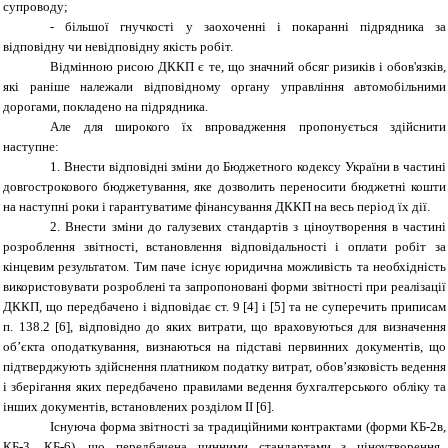
супроводу;
- більшої гнучкості у заохоченні і покаранні підрядника за
відповідну чи невідповідну якість робіт.
Відмінною рисою ДККП є те, що значний обсяг ризиків і обов'язків,
які раніше належали відповідному органу управління автомобільними
дорогами, покладено на підрядника.
Але для широкого їх впровадження пропонується здійснити
наступне:
1. Внести відповідні зміни до Бюджетного кодексу України в частині
довгострокового бюджетування, яке дозволить переносити бюджетні кошти
на наступні роки і гарантуватиме фінансування ДККП на весь період їх дії.
2. Внести зміни до галузевих стандартів з ціноутворення в частині
розроблення звітності, встановлення відповідальності і оплати робіт за
кінцевим результатом. Тим паче існує юридична можливість та необхідність
використовувати розроблені та запропоновані форми звітності при реалізації
ДККП, що передбачено і відповідає ст. 9 [4] і [5] та не суперечить приписам
п. 138.2 [6], відповідно до яких витрати, що враховуються для визначення
об’єкта оподаткування, визнаються на підставі первинних документів, що
підтверджують здійснення платником податку витрат, обов’язковість ведення
і зберігання яких передбачено правилами ведення бухгалтерського обліку та
інших документів, встановлених розділом II [6].
Існуюча форма звітності за традиційними контрактами (форми КБ-2в,
КБ-3, КБ-6), що передбачена чинними стандартами з ціноутворення,