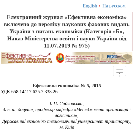
English
•
На русском
Електронний журнал «Ефективна економіка»
включено до переліку наукових фахових видань
України з питань економіки (Категорія «Б»,
Наказ Міністерства освіти і науки України від
11.07.2019 № 975)
Toggle
.
.
.
naviga
Ефективна економіка № 5, 2015
УДК 658.14/.17:625.7:338.26
І. П. Садловська,
д. е. н., доцент, професор кафедри «Менеджмент організацій і
логістики»,
Державний економіко-технологічний університет транспорту,
м. Київ