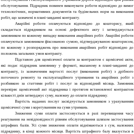
обслуговування. Підрядник повинен виконувати роботи відповідно до вимог
технологічних, нормативних документів та будівельних норм на виконання
робіт, що зазначені в плані-завданні контракту.
Аварійні роботи оплачуються відповідно до кошторису, який
складається підрядником на основі дефектного акту і затверджується
замовником по кожному випадку виконання аварійних робіт. Аварійні роботи
оплачуються замовником фіксованою сумою, підтверджуваною кошторисом,
по кожному з розпоряджень про виконання аварійних робіт відповідно до
положень загальних умов контракту.
Підставою для щомісячної оплати за контрактом є щомісячні акти,
які подає підрядник замовнику у форматі, вказаному в плані-завданні до
контракту, із зазначенням вартості послуг (виконання робіт) з дрібного
поточного ремонту та експлуатаційного утримання та аварійних робіт з
розбивкою за статтями робіт і послуг за відповідний місяць. Замовник
перевіряє щомісячний акт підрядника і протягом встановленої контрактом
кількості днів затверджує суму, належну до оплати підряднику.
Вартість наданих послуг засвідчується замовником з урахуванням
щомісячної суми з корегуванням на суми утримань.
Зниження суми оплати застосовується в разі перевищення часу
реагування на невідповідності рівням обслуговування шляхом застосування
штрафних балів. Усі суми зниження оплати віднімаються з сум, належних
підряднику, в кінці кожного місяця. Вартість штрафного балу вказується в