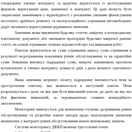
спеціальних умовах контракту та щорічно коригується із застосуванням
формули коригування ціни, зазначеної в контракті. Ці дані можуть бути
скориговані замовником у відповідності з реальними умовами фінансування
поточного дрібного ремонту та експлуатаційного утримання автомобільних
доріг загального користування державного значення.
Замовник може виключити будь-яку статтю, завірену в попередньому
платіжному документі, або зменшити пропорцію будь-якої завіреної раніше
статті, на основі отриманих пізніше відомостей про хід виконання робіт.
Платежі коригуються на суми утримання авансу, суми утримання в
результаті недотримання показників рівнів обслуговування та на гарантійні
суми. Замовник виплачує підряднику суми, завірені замовником, протягом
встановленої в умовах контракту кількості днів з дати кожного платіжного
документу.
Якщо замовник затримує оплату, підряднику виплачується пеня за
прострочення платежу, яка включається в наступний платіж. Пеня
розраховується з дати, на яку мав бути виконаний платіж, до дати, на яку він
був фактично виконаний, за переважаючою ставкою комерційного
запозичення.
Моніторинг виконується для визначення ступеню дотримання рівнів
обслуговування та розробки планів заходів щодо недопущення зниження
визначених у контракті рівнів обслуговування нижче мінімальних значень.
Система моніторингу ДККП включає три основні етапи: