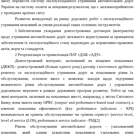
змогу перевести систему експлуатаційного утримання автомобільних доріг
України на систему оплати за кінцевим результатом, що є загальноприйнятою
у провідних країнах світу.
Розвиток конкуренції на ринку дорожніх робіт з експлуатаційного
утримання можливий за умови реалізації таких головних інструментів:
1.Забезпечення укладання довгострокових договорів (контрактів)
щодо утримання автомобільних доріг загального користування за принципом
забезпечення їх експлуатаційного стану відповідно до нормативно-правових
актів, норм та стандартів.
2.Реорганізація та приватизація ПАТ «ДАК «АДУ».
Довгостроковий контракт, заснований на кінцевих показниках
(ДККП) - довгостроковий (більше одного року) договір з поточного дрібного
ремонту та експлуатаційного утримання доріг за показником рівня їх
обслуговування, основою якого є комплекс заходів щодо підтримки
визначеного рівня обслуговування автомобільних доріг і управління
дорожньою мережею в рамках державних програм розвитку. Тобто це так
звані контракти, засновані на показниках якості, наприклад, у звітах Світового
Банку, вони мають назву OPRC (
output
-
and
performance
-
based road
contract
), а
ключові показники ефективності (
key
performance
indicators
–
KPI
)
визначаються як «рівень обслуговування» чи «рівень сервісу» (
service level
,
level
of
service
(
LOS
),
performance
service indicator
- PSI)[2].
Рівень обслуговування автомобільної дороги - узагальнений
показник, який одним кількісним показником узагальнює рівні