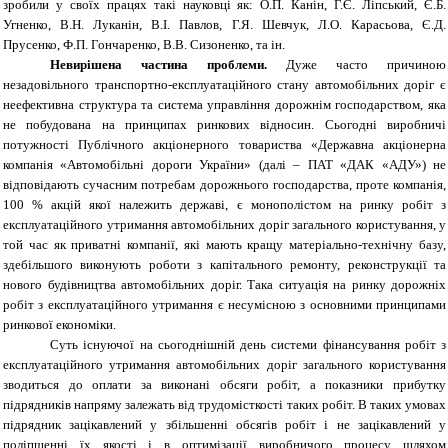
зробили у своїх працях такі науковці як: О.П. Канін, Г.Є. Ліпський, Є.Б.
Угненко, В.Н. Луканін, В.І. Павлов, Г.Я. Шевчук, Л.О. Карасьова, Є.Д.
Прусенко, Ф.П. Гончаренко, В.В. Сизоненко, та ін.
Невирішена частина проблеми.
Дуже часто причиною
незадовільного транспортно-експлуатаційного стану автомобільних доріг є
неефективна структура та система управління дорожнім господарством, яка
не побудована на принципах ринкових відносин. Сьогодні виробничі
потужності Публічного акціонерного товариства «Державна акціонерна
компанія «Автомобільні дороги України» (далі – ПАТ «ДАК «АДУ») не
відповідають сучасним потребам дорожнього господарства, проте компанія,
100 % акцій якої належить державі, є монополістом на ринку робіт з
експлуатаційного утримання автомобільних доріг загального користування, у
той час як приватні компанії, які мають кращу матеріально-технічну базу,
здебільшого виконують роботи з капітального ремонту, реконструкції та
нового будівництва автомобільних доріг. Така ситуація на ринку дорожніх
робіт з експлуатаційного утримання є несумісною з основними принципами
ринкової економіки.
Суть існуючої на сьогоднішній день системи фінансування робіт з
експлуатаційного утримання автомобільних доріг загального користування
зводиться до оплати за виконані обсяги робіт, а показники прибутку
підрядників напряму залежать від трудомісткості таких робіт. В таких умовах
підрядник зацікавлений у збільшенні обсягів робіт і не зацікавлений у
поліпшенні їх якості і в оптимізації виробничого процесу шляхом