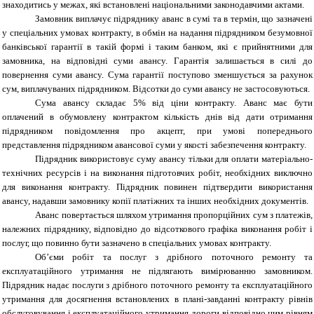
знаходитись у межах, які встановлені національними законодавчими актами.
Замовник виплачує підряднику аванс в сумі та в термін, що зазначені
у спеціальних умовах контракту, в обмін на надання підрядником безумовної
банківської гарантії в такій формі і таким банком, які є прийнятними для
замовника, на відповідні суми авансу. Гарантія залишається в силі до
повернення суми авансу. Сума гарантії поступово зменшується за рахунок
сум, виплачуваних підрядником. Відсотки до суми авансу не застосовуються.
Сума авансу складає 5% від ціни контракту. Аванс має бути
оплачений в обумовлену контрактом кількість днів від дати отримання
підрядником повідомлення про акцепт, при умові попереднього
представлення підрядником авансової суми у якості забезпечення контракту.
Підрядник використовує суму авансу тільки для оплати матеріально-
технічних ресурсів і на виконання підготовчих робіт, необхідних виключно
для виконання контракту. Підрядник повинен підтвердити використання
авансу, надавши замовнику копії платіжних та інших необхідних документів.
Аванс повертається шляхом утримання пропорційних сум з платежів,
належних підряднику, відповідно до відсоткового графіка виконання робіт і
послуг, що повинно бути зазначено в спеціальних умовах контракту.
Об’єми робіт та послуг з дрібного поточного ремонту та
експлуатаційного утримання не підлягають вимірюванню замовником.
Підрядник надає послуги з дрібного поточного ремонту та експлуатаційного
утримання для досягнення встановлених в плані-завданні контракту рівнів
обслуговування і експлуатаційного утримання дороги відповідно цим рівням