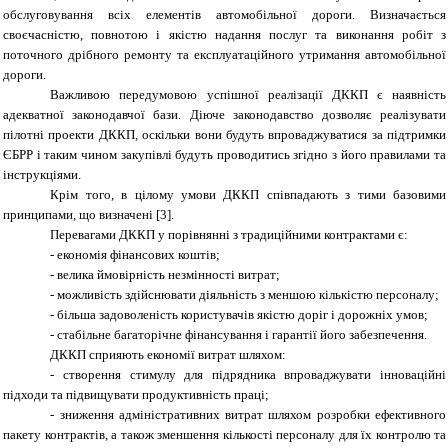
обслуговування всіх елементів автомобільної дороги. Визначається
своєчасністю, повнотою і якістю надання послуг та виконання робіт з
поточного дрібного ремонту та експлуатаційного утримання автомобільної
дороги.
Важливою передумовою успішної реалізації ДККП є наявність
адекватної законодавчої бази. Діюче законодавство дозволяє реалізувати
пілотні проекти ДККП, оскільки вони будуть впроваджуватися за підтримки
ЄБРР і таким чином закупівлі будуть проводитись згідно з його правилами та
інструкціями.
Крім того, в цілому умови ДККП співпадають з тими базовими
принципами, що визначені
[3]
.
Перевагами ДККП у порівнянні з традиційними контрактами є:
- економія фінансових коштів;
- велика ймовірність незмінності витрат;
- можливість здійснювати діяльність з меншою кількістю персоналу;
- більша задоволеність користувачів якістю доріг і дорожніх умов;
- стабільне багаторічне фінансування і гарантії його забезпечення.
ДККП сприяють економії витрат шляхом:
- створення стимулу для підрядника впроваджувати інноваційні
підходи та підвищувати продуктивність праці;
- зниження адміністративних витрат шляхом розробки ефективного
пакету контрактів, а також зменшення кількості персоналу для їх контролю та