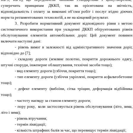
суперечить принципам ДККП, так як орієнтована на звітність,
відповідальність і оплату за виконані об’єми робіт і послуг згідно діючих
норм та регламентованих технологій, а не на кінцевий результат.
3. Розробити нормативний документ відповідного рівня з метою
систематичного використання при укладенні ДККП обґрунтованих рівнів
обслуговування елементів автомобільних доріг. Цей документ повинен
включати наступні дані:
-
рівень вимог в залежності від адміністративного значення доріг,
відповідно до [7];
-
складову дороги (земляне полотно, покриття дорожнього одягу,
штучні споруди, інженерне облаштування, технічні засоби тощо);
-
вид елементу дороги (узбіччя, покриття тощо);
-
тип елементу дороги (узбіччя укріплені, покриття асфальтобетонне
тощо);
-
дефект елементу (вибоїни, сітка тріщин, деформація відбійника
тощо);
-
частоту нагляду за станом елементу дороги;
-
пору року, коли застосовується рівень обслуговування (літо, зима,
літо і зима);
-
рівень втручання;
-
термін ліквідації;
-
кількість штрафних балів за час, що перевищує термін ліквідації;