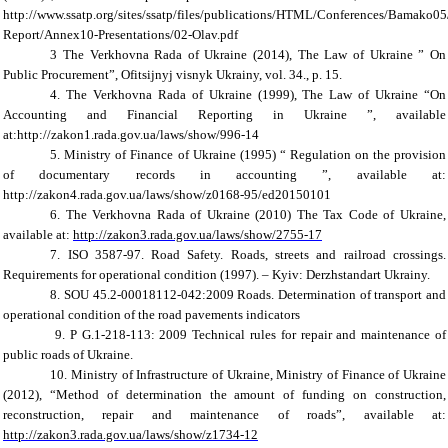
http://www.ssatp.org/sites/ssatp/files/publications/HTML/Conferences/Bamako05
Report/Annex10-Presentations/02-Olav.pdf
3 The Verkhovna Rada of Ukraine (2014), The Law of Ukraine ”
On
Public Procurement
”
,
Ofitsijnyj visnyk Ukrainy, vol. 34., p. 15.
4. The Verkhovna Rada of Ukraine (1999), The Law of Ukraine “On
Accounting and Financial Reporting in Ukraine ”,
available
at:http://zakon1.rada.gov.ua/laws/show/996-14
5. Ministry of Finance of Ukraine (1995) “
Regulation on the provision
of documentary records in accounting
”,
available at:
http://zakon4.rada.gov.ua/laws/show/z0168-95/ed20150101
6. The Verkhovna Rada of Ukraine
(2010)
The Tax Code of Ukraine,
available at:
http://zakon3.rada.gov.ua/laws/show/2755-17
7.
ISO 3587-97. Road Safety. Roads, streets and railroad crossings.
Requirements for operational condition (1997). – Kyiv: Derzhstandart Ukrainy.
8. SOU 45.2-00018112-042:2009 Roads. Determination of transport and
operational condition of the road pavements indicators
9. P G.1-218-113: 2009 Technical rules for repair and maintenance of
public roads of Ukraine.
10. Ministry of Infrastructure of Ukraine
, Ministry of Finance of Ukraine
(2012), “
Method of determination the amount of funding on construction,
reconstruction, repair and maintenance of roads
”,
available at:
http://zakon3.rada.gov.ua/laws/show/z1734-12