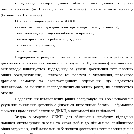
-
одиниця виміру умови області застосування - рівня
розповсюдження (на 1 випадок, на 1 кілометр) і кількість таких одиниць
(більше 5 на 1 кілометр).
Основні принципи роботи за ДККП:
- самоконтроль (підрядник проводить аудит своєї діяльності);
- постійна модернізація виробничого процесу;
- повна прозорість в роботі підрядника;
- ефективне управління;
- контроль якості.
Підрядники отримують оплату не за виконані обсяги робіт, а за
досягнення встановлених рівнів обслуговування. Щомісячна фіксована сума
винагороди виплачується підряднику за умови досягнення встановлених
рівнів обслуговування, і включає всі послуги з управління, поточного
дрібного ремонту та експлуатаційного утримання, що надаються
підрядником, за винятком непередбачених аварійних робіт, які оплачуються
окремо.
Недосягнення встановлених рівнів обслуговування або несвоєчасне
усунення виявлених дефектів оцінюється штрафними балами і обумовлює
зниження щомісячної оплати за ДККП, в залежності від їх кількості.
Згідно з моделлю ДККП, для збільшення прибутку підрядник
повинен оптимізувати перелік та склад робіт до мінімально прийнятного
рівня втручання, який дозволить забезпечити досягнення встановлених рівнів