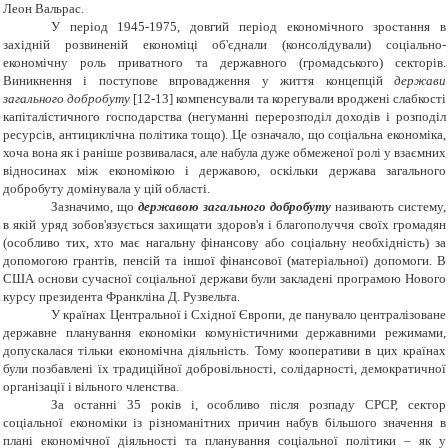
Леон Вальрас.
У період 1945-1975, довгий період економічного зростання в
західній розвиненій економіці об'єднали (консолідували) соціально-
економічну роль приватного та державного (громадського) секторів.
Виникнення і поступове впровадження у життя концепцій
держави
загального добробуту
[12-13] компенсували та корегували вроджені слабкості
капіталістичного господарства (негуманні перерозподіл доходів і розподіл
ресурсів, антициклічна політика тощо). Це означало, що соціальна економіка,
хоча вона як і раніше розвивалася, але набула дуже обмеженої ролі у взаємних
відносинах між економікою і державою, оскільки держава загального
добробуту домінувала у цій області.
Зазначимо, що
державою загального добробуту
називають систему,
в якій уряд зобов'язується захищати здоров'я і благополуччя своїх громадян
(особливо тих, хто має нагальну фінансову або соціальну необхідність) за
допомогою грантів, пенсій та іншої фінансової (матеріальної) допомоги. В
США основи сучасної соціальної держави були закладені програмою Нового
курсу президента Франкліна Д. Рузвельта.
У країнах Центральної і Східної Європи, де панувало централізоване
державне планування економіки комуністичними державними режимами,
допускалася тільки економічна діяльність. Тому кооперативи в цих країнах
були позбавлені їх традиційної добровільності, солідарності, демократичної
організації і вільного членства.
За останні 35 років і, особливо після розпаду СРСР, сектор
соціальної економіки із різноманітних причин набув більшого значення в
плані економічної діяльності та планування соціальної політики – як у