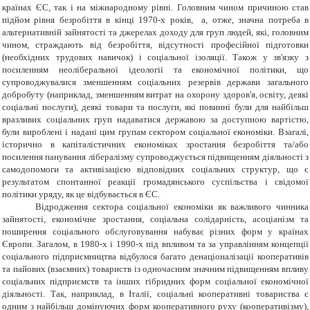
країнах ЄС, так і на міжнародному рівні. Головним чином причиною став
підйом рівня безробіття в кінці 1970-х років, а, отже, значна потреба в
альтернативній зайнятості та джерелах доходу для груп людей, які, головним
чином, страждають від безробіття, відсутності професійної підготовки
(необхідних трудових навичок) і соціальної ізоляції. Також у зв'язку з
посиленням неоліберальної ідеології та економічної політики, що
супроводжувалися зменшенням соціальних резервів держави загального
добробуту (наприклад, зменшенням витрат на охорону здоров'я, освіту, деякі
соціальні послуги), деякі товари та послуги, які повинні були для найбільш
вразливих соціальних груп надаватися державою за доступною вартістю,
були вироблені і надані цим групам сектором соціальної економіки. Взагалі,
історично в капіталістичних економіках зростання безробіття та/або
посилення панування лібералізму супроводжується підвищенням діяльності з
самодопомоги та активізацією відповідних соціальних структур, що є
результатом спонтанної реакції громадянського суспільства і свідомої
політики уряду, як це відбувається в ЄС.
Відродження сектора соціальної економіки як важливого чинника
зайнятості, економічне зростання, соціальна солідарність, асоціанізм та
поширення соціального обслуговування набуває різних форм у країнах
Європи. Загалом, в 1980-х і 1990-х під впливом та за управлінням концепції
соціального підприємництва відбулося багато денаціоналізації кооперативів
та пайових (взаємних) товариств із одночасним значним підвищенням впливу
соціальних підприємств та інших гібридних форм соціальної економічної
діяльності. Так, наприклад, в Італії, соціальні кооперативні товариства є
одним з найбільш домінуючих форм кооперативного руху (кооперативізму),