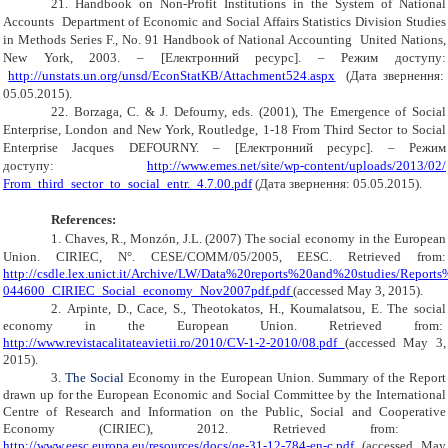
21.
Handbook on Non-Profit Institutions in the System of National
Accounts
Department of Economic and Social Affairs Statistics Division Studies
in Methods Series F., No. 91 Handbook of National Accounting
United Nations,
New York, 2003.
– [Електронний ресурс]. – Режим
доступу:
http://unstats.un.org/unsd/EconStatKB/Attachment524.aspx
(Дата звернення:
0
5
.05.2015).
22.
Borzaga, C. & J. Defourny, eds. (2001), The Emergence of Social
Enterprise, London and New York, Routledge, 1-18 From Third Sector to Social
Enterprise Jacques DEFOURNY.
– [Електронний ресурс]. – Режим
доступу:
http://www.emes.net/site/wp-content/uploads/2013/02/
From_third_sector_to_social_entr._4.7.00.pdf
(Дата звернення: 0
5
.05.2015).
References:
1.
Chaves, R., Monzón, J.L. (2007) The social economy in the European
Union.
CIRIEC, N°.
CESE/COMM/05/2005, EESC. Retrieved from:
http://csdle.lex.unict.it/Archive/LW/Data%20reports%20and%20studies/R
044600_CIRIEC_Social_economy_Nov2007pdf.pdf
(accessed May 3, 2015).
2.
Arpinte
,
D
.,
Cace
,
S
.,
Theotokatos
,
H
.,
Koumalatsou
,
E
.
The social
economy in the European Union. Retrieved from:
http://www.revistacalitateavietii.ro/2010/CV-1-2-2010/08.pdf
(accessed May 3,
2015).
3.
The Social
Economy in the European Union. Summary of the Report
drawn up for the European Economic and Social Committee by the International
Centre of Research and Information on the Public, Social and Cooperative
Economy (CIRIEC), 2012. Retrieved from:
http://www.eesc.europa.eu/resources/docs/qe-31-12-784-en-c.pdf
(accessed May