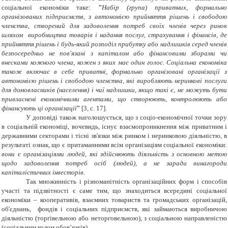
соціальної економіки таке:
”
Набір (група) приватних, формально
організованих підприємств, з автономією прийняття рішень і свободою
членства, створений для задоволення потреб своїх членів через ринок
шляхом виробництва товарів і надання послуг, страхування і фінансів, де
прийняття рішень і будь-який розподіл прибутку або надлишків серед членів
безпосередньо не пов'язані з капіталом або фінансовими зборами чи
внесками кожного члена, кожен з яких має один голос. Соціальна економіка
також включає в себе приватні, формально організовані організації з
автономією рішень і свободою членства, які виробляють неринкові послуги
для домовласників (населення) і чиї надлишки, якщо такі є, не можуть бути
привласнені економічними агентами, що створюють, контролюють або
фінансують ці організації
”
[3, с. 17].
У доповіді також наголошується, що з соціо-економічної точки зору
в соціальній економіці, вочевидь, існує взаємопроникнення між приватним і
державними секторами і тісні зв'язки між ринком і неринковою діяльністю, в
результаті ознак, що є притаманними всім організаціям соціальної економіки:
вони є організаціями людей, які здійснюють діяльність з основною метою
щодо задоволення потреб осіб (людей), а не заради винагороди
капіталістичних інвесторів.
Так множинність і різноманітність організаційних форм і способів
участі та підзвітності є саме тим, що знаходиться всередині соціальної
економіки – кооперативів, взаємних товариств та громадських організацій,
об'єднань, фондів і соціальних підприємств, які займаються виробничою
діяльністю (торгівельною або неторговельною), з соціальною направленістю
(соціальним колом обов’язків).