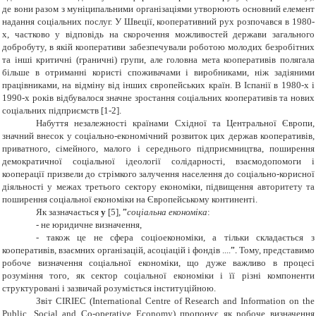
де вони разом з муніципальними організаціями утворюють основний елемент
надання соціальних послуг. У Швеції, кооперативний рух розпочався в 1980-
х, частково у відповідь на скорочення можливостей держави загального
добробуту, в якій кооперативи забезпечували роботою молодих безробітних
та інші критичні (граничні) групи, але головна мета кооперативів полягала
більше в отриманні користі споживачами і виробниками, ніж задіяними
працівниками, на відміну від інших європейських країн. В Іспанії в 1980-х і
1990-х років відбувалося значне зростання соціальних кооперативів та нових
соціальних підприємств [1-2].
Набуття незалежності країнами Східної та Центральної Європи,
значний внесок у соціально-економічний розвиток цих держав кооперативів,
приватного, сімейного, малого і середнього підприємництва, поширення
демократичної соціальної ідеології солідарності, взаємодопомоги і
кооперації призвели до стрімкого залучення населення до соціально-корисної
діяльності у межах третього сектору економіки, підвищення авторитету та
поширення соціальної економіки на Європейському континенті.
Як зазначається
у
[5],
”
соціальна економіка
:
- не юридичне визначення,
- також це не сфера соціоекономіки, а тільки складається з
кооперативів, взаємних організацій, асоціацій і фондів ....
”.
Тому, представимо
робоче визначення соціальної економіки, що дуже важливо в процесі
розуміння того, як сектор соціальної економіки і її різні компоненти
структуровані і зазвичай розуміється інституційною.
Звіт CIRIEC (International Centre of Research and Information on the
Public, Social and Co-operative Economy) пропонує як робоче визначення