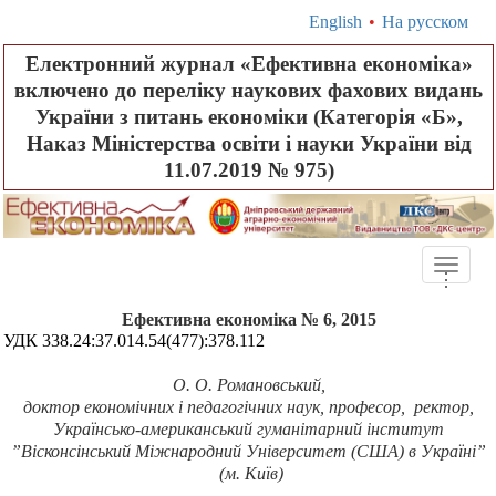
English
•
На русском
Електронний журнал «Ефективна економіка»
включено до переліку наукових фахових видань
України з питань економіки (Категорія «Б»,
Наказ Міністерства освіти і науки України від
11.07.2019 № 975)
Toggle
.
.
.
naviga
Ефективна економіка № 6, 2015
УДК 338.24:37.014.54(477):378.112
О. О. Романовський,
доктор економічних і педагогічних наук, професор, ректор,
Українсько-американський гуманітарний інститут
”Вісконсінський Міжнародний Університет (США) в Україні”
(м. Київ)