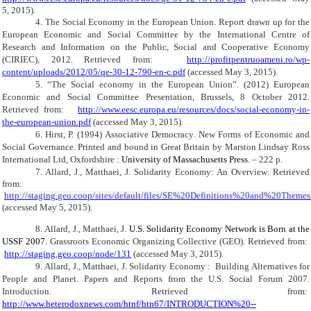
5, 2015).
4.
The Social Economy in the European Union. Report drawn up for the
European Economic and Social Committee by the International Centre of
Research and Information on the Public, Social and Cooperative Economy
(CIRIEC), 2012. Retrieved from:
http://profitpentruoameni.ro/wp-
content/uploads/2012/05/qe-30-12-790-en-c.pdf
(accessed May 3, 2015).
5.
“The Social economy in the European Union”. (2012) European
Economic and Social Committee
Presentation, Brussels, 8 October 2012.
Retrieved from:
http://www.eesc.europa.eu/resources/docs/social-economy-in-
the-european-union.pdf
(accessed May 3, 2015).
6.
Hirst
, Р.
(1994)
Associative Democracy
.
New Forms of Economic and
Social Governance
.
Printed and bound in Great Britain by
Marston Lindsay Ross
International Ltd,
Oxfordshire
:
University of Massachusetts Press
.
– 2
22
р.
7. Allard
,
J., Matthaei, J. Solidarity Economy: An Overview
.
Retrieved
from:
http
://
staging
.
geo
.
coop
/
sites
/
default
/
files
/
SE
%20
Definitions
%20
and
%20
Themes
(accessed May 5, 2015).
8.
Allard
,
J., Matthaei, J.
U.S. Solidarity Economy Network is Born at the
USSF 2007
.
Grassroots Economic Organizing Collective (GEO)
. Retrieved from:
http://staging.geo.coop/node/131
(accessed May 3, 2015).
9
.
Allard
,
J., Matthaei, J. Solidarity Economy
:
Building Alternatives for
People and Planet
.
Papers and Reports from the U.S. Social Forum 2007
.
Introduction
.
Retrieved from:
http://www.heterodoxnews.com/htnf/htn67/INTRODUCTION%20--