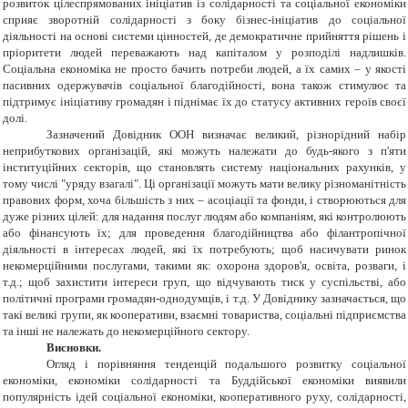
розвиток цілеспрямованих ініціатив із солідарності та соціальної економіки
сприяє зворотній солідарності з боку бізнес-ініціатив до соціальної
діяльності на основі системи цінностей, де демократичне прийняття рішень і
пріоритети людей переважають над капіталом у розподілі надлишків.
Соціальна економіка не просто бачить потреби людей, а їх самих – у якості
пасивних одержувачів соціальної благодійності, вона також стимулює та
підтримує ініціативу громадян і піднімає їх до статусу активних героїв своєї
долі.
Зазначений Довідник ООН визначає великий, різнорідний набір
неприбуткових організацій, які можуть належати до будь-якого з п'яти
інституційних секторів, що становлять систему національних рахунків, у
тому числі "уряду взагалі". Ці організації можуть мати велику різноманітність
правових форм, хоча більшість з них – асоціації та фонди, і створюються для
дуже різних цілей: для надання послуг людям або компаніям, які контролюють
або фінансують їх; для проведення благодійництва або філантропічної
діяльності в інтересах людей, які їх потребують; щоб насичувати ринок
некомерційними послугами, такими як: охорона здоров'я, освіта, розваги, і
т.д.; щоб захистити інтереси груп, що відчувають тиск у суспільстві, або
політичні програми громадян-однодумців, і т.д. У Довіднику зазначається, що
такі великі групи, як кооперативи, взаємні товариства, соціальні підприємства
та інші не належать до некомерційного сектору.
Висновки.
Огляд і порівняння тенденцій подальшого розвитку соціальної
економіки, економіки солідарності та Буддійської економіки виявили
популярність ідей соціальної економіки, кооперативного руху, солідарності,