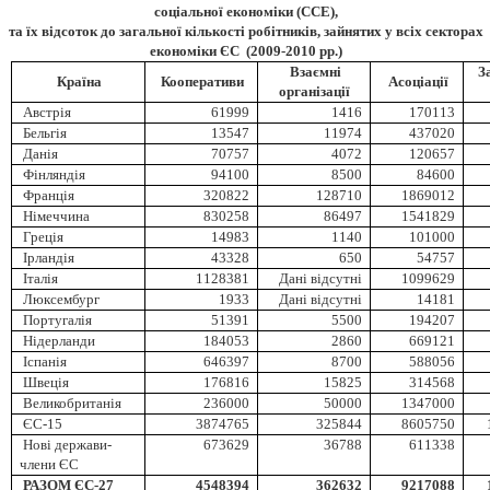
соціальної економіки (ССЕ),
та їх відсоток до загальної кількості робітників, зайнятих у всіх секторах
економіки ЄС (2009-2010 рр.)
Взаємні
З
Країна
Кооперативи
Асоціації
організації
Австрія
61999
1416
170113
Бельгія
13547
11974
437020
Данія
70757
4072
120657
Фінляндія
94100
8500
84600
Франція
320822
128710
1869012
Німеччина
830258
86497
1541829
Греція
14983
1140
101000
Ірландія
43328
650
54757
Італія
1128381
Дані відсутні
1099629
Люксембург
1933
Дані відсутні
14181
Португалія
51391
5500
194207
Нідерланди
184053
2860
669121
Іспанія
646397
8700
588056
Швеція
176816
15825
314568
Великобританія
236000
50000
1347000
ЄС-15
3874765
325844
8605750
Нові держави-
673629
36788
611338
члени ЄС
РАЗОМ ЄС-27
4548394
362632
9217088