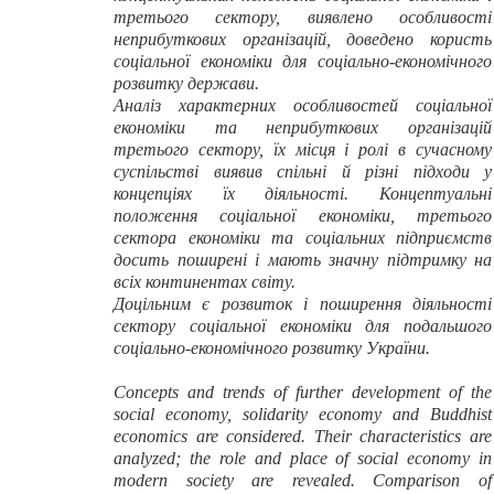
третього сектору, виявлено особливості
неприбуткових організацій, доведено користь
соціальної економіки для соціально-економічного
розвитку держави.
Аналіз характерних особливостей соціальної
економіки та неприбуткових організацій
третього сектору, їх місця і ролі в сучасному
суспільстві виявив спільні й різні підходи у
концепціях їх діяльності. Концептуальні
положення соціальної економіки, третього
сектора економіки та соціальних підприємств
досить поширені і мають значну підтримку на
всіх континентах світу.
Доцільним є розвиток і поширення діяльності
сектору соціальної економіки для подальшого
соціально-економічного розвитку України.
Concepts and trends of further development of the
social economy, solidarity economy and Buddhist
economics are considered. Their characteristics are
analyzed; the role and place of social economy in
modern society are revealed. Comparison of