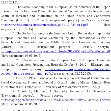
03.05.2015).
3.
The Social
Economy in the European Union. Summary of the Report
drawn up for the European Economic and Social Committee by the International
Centre of Research and Information on the Public, Social and Cooperative
Economy (CIRIEC), 2012.
– [Електронний ресурс]. – Режим доступу:
http://www.eesc.europa.eu/resources/docs/qe-31-12-784-en-c.pdf
(Дата
звернення: 0
5
.05.2015).
4.
The Social Economy in the European Union. Report drawn up for the
European Economic and Social Committee by the International Centre of
Research and Information on the Public, Social and Cooperative Economy
(CIRIEC), 2012.
– [Електронний ресурс]. – Режим
доступу:
http
://
profitpentruoameni
.
ro
/
wp
-
content
/
uploads
/2012/05/
qe
-30-12-790-
en
-
c
.
pdf
(Дата звернення: 03.05.2015).
5.
“The Social economy in the European Union”. European Economic
and Social Committee
Presentation, Brussels, October 8, 2012.
– [Електронний
ресурс]. – Режим
доступу:
http://www.eesc.europa.eu/resources/docs/social-
economy-in-the-european-union.pdf
(Дата звернення: 03.05.2015).
6.
Hirst
, Р.
(1994)
Associative Democracy
.
New Forms of Economic and
Social Governance
.
Printed and bound in Great Britain by
Marston Lindsay Ross
International Ltd,
Oxfordshire
:
University of Massachusetts Press
.
– 2
22
р.
7. Allard
,
J., Matthaei, J. Solidarity Economy: An Overview
. –
[Електронний ресурс]. – Режим
доступу:
http
://
staging
.
geo
.
coop
/
sites
/
default
/
files
/
SE
%20
Definitions
%20
and
%20
Themes
(Дата звернення: 0
5
.05.2015).