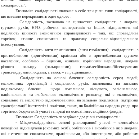
солідарності".
Економіка солідарності включає в себе три різні типи солідарності,
що взаємно перекривають одне одного:
-
Солідарність, заснована на цінностях: солідарність з людьми,
групами рухів, НУО, робочих кооперативів та інших підприємств, які
поділяють цінності економічної справедливості – такі, як: справедлива
торгівля, етичне споживання та практику соціально-відповідального
інвестування.
-
Солідарність анти-пригнічення (анти-гноблення): солідарність з
пригнобленими (пригніченими) країнами або з пригнобленими групами
населення, особливо – бідними, жінками, корінними народами, людьми
різного кольору (кольоровими), геями/лесбіянками/бісексуалами/
трансгендерними людьми, а також – з працівниками.
-
Солідарність на основі бачення: солідарність серед людей,
економічних організацій і соціальних рухів, заснованих на загально
поділяємому баченні щодо локального, місцевого, регіонального,
національного та глобального економічного розвитку, які є економічно,
соціально та екологічно відновлюваними, на загально поділяємій підтримці
трансформації інститутів і політики, таких, як Болівійська народна угода про
торгівлю, бюджетній участі та праці на основі інвестиційних фондів.
Економіка Солідарність передбачає два рівні солідарності:
-
Мікро-солідарність: основі рівноправної участі – економічна
поведінка індивідуалів (окремих осіб), робітників і виробників як з людьми,
які є етичними споживачами, працівниками, або інвесторами, або робочим