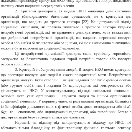
підходом нерозподілу прибутків НКО, тому що більшість з них розподіляють
частину своїх надлишків серед своїх членів.
2. Критерій демократії. В моделі НКО концепція демократичної
організації
(демократична діяльність організації)
не є критерієм для
організації, що входить до третього сектора [22]. Концептуальний підхід
соціальної економіки, як правило виключає з третього сектора будь-які
неприбуткові організації, які не працюють демократично, хоча вважається,
що добровільні неприбуткові організації, які надають неринкові послуги
особам або сім'ям безкоштовно або за цінами, які не є економічно значущими,
можуть бути включені до соціальної економіки.
Ці неприбуткові організації доводять свою суспільну корисність,
заслужено та безкоштовно надаючи вкрай потрібні товари або послуги
особам або сім'ям.
3. Критерій з обслуговування людей. В моделі НКО немає критерію,
що розглядає послуги для людей в якості пріоритетної мети. Неприбуткові
організації можуть бути створені і як для надання послуг окремим особам
(або групам осіб), так і надання їх корпораціям, які контролюють або
фінансують ці НКО. У концептуальному підході соціальної економіки,
основна мета усіх організацій – служити людям та іншим організаціям
соціальної економіки. У першому ешелоні розташовані організації, більшість
із бенефіціарів діяльності яких є фізичні особи, домогосподарства або сім'ї,
будь то – споживачі, або індивідуальні підприємці, або виробники. Багато з
цих організацій беруть людей тільки для членства.
Нарешті, на відміну від концептуального підходу до НКО, які
вбачають тільки благодійну та філантропічну функцію третього сектору,