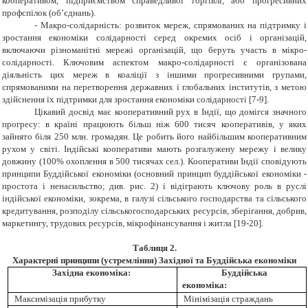
кооперативом, підприємством справедливої торгівлі, або прогресивних
профспілок (об’єднань).
-
Макро-солідарність: розвиток мереж, спрямованих на підтримку і
зростання економіки солідарності серед окремих осіб і організацій,
включаючи різноманітні мережі організацій, що беруть участь в мікро-
солідарності. Ключовим аспектом макро-солідарності є організована
діяльність цих мереж в коаліції з іншими прогресивними групами,
спрямованими на перетворення державних і глобальних інститутів, з метою
здійснення їх підтримки для зростання економіки солідарності [7-9].
Цікавий досвід має кооперативний рух в Індії, що домігся значного
прогресу: в країні працюють більш ніж 600 тисяч кооперативів, у яких
зайнято біля 250 млн. громадян. Це робить його найбільшим кооперативним
рухом у світі. Індійські кооперативи мають розгалужену мережу і велику
довжину (100% охоплення в 500 тисячах сел.). Кооперативи Індії сповідують
принципи Буддійської економіки (основний принцип буддійської економіки -
простота і ненасильство; див. рис. 2) і відіграють ключову роль в руслі
індійської економіки, зокрема, в галузі сільського господарства та сільського
кредитування, розподілу сільськогосподарських ресурсів, зберігання, добрив,
маркетингу, трудових ресурсів, мікрофінансування і житла [19-20].
Таблиця 2.
Характерні принципи (устремління) Західної та Буддійська економіки
Західна економіка:
Буддійська
економіка:
Максимізація прибутку
Мінімізація страждань