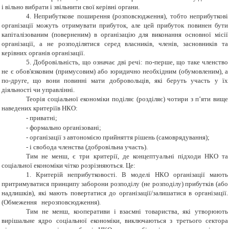
і вільно вибрати і звільнити свої керівні органи.
4. Неприбуткове поширення (розповсюдження), тобто неприбуткові
організації можуть отримувати прибуток, але цей прибуток повинен бути
капіталізованим (поверненим) в організацію для виконання основної місії
організації, а не розподілятися серед власників, членів, засновників та
керівних органів організації.
5. Добровільність, що означає дві речі: по-перше, що таке членство
не є обов'язковим (примусовим) або юридично необхідним (обумовленим), а
по-друге, що вони повинні мати добровольців, які беруть участь у їх
діяльності чи управлінні.
Теорія соціальної економіки поділяє (розділяє) чотири з п’яти вище
наведених критеріїв НКО:
-
приватні;
-
формально організовані;
-
організації з автономією прийняття рішень (самоврядування);
-
і свобода членства (добровільна участь).
Тим не менш, є три критерії, де концептуальні підходи НКО та
соціальної економіки чітко розрізняються. Це:
1. Критерій неприбутковості. В моделі НКО організації мають
притримуватися принципу заборони розподілу (не розподілу) прибутків (або
надлишків), які мають повертатися до організації/залишатися в організації.
(Обмеження нерозповсюдження).
Тим не менш, кооперативи і взаємні товариства, які утворюють
вирішальне ядро
соціальної економіки, виключаються з третього сектора