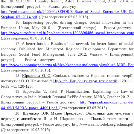
the UK SEFORÏS: Country Report, Aston Business School, April, 2014.
–
[Електронний ресурс]. – Режим доступу:
http://eprints.aston.ac.uk/24054/1/SEFORIS_State_of_Social_Enterprise_UK_Dr
Stephan_05_2014.pdf
(Дата звернення: 0
5
.05.2015).
16.
Empowering people, driving change: Social innovation in the
European Union, May 2010.
– [Електронний ресурс]. – Режим доступу:
http://www.eurosfaire.prd.fr/7pc/documents/1303896486_social_innovation_euro
(Дата звернення: 0
5
.05.2015).
17
.
A better future
:
Results of the network for better future of social
economy
.
Published by: Ministryof Regional Development Department for
European Social Fund Management,
June
2012
, Warsaw.
– [Електронний
ресурс]. – Режим доступу:
http://www.ekonomiaspoleczna.pl/files/ekonomiaspoleczna.pl/public/_MRR_Bette
(Дата звернення:
10
.05.2015).
18
.
Юрманова
О. О.
Соціальна економіка Європи: генезис, теорії,
інститути
/ О. О.
Юрманова
//
Наук. пр. Нац
.
ун
-
ту харч
.
технологій
. - 2011. -
№ 39. -
С
. 120-125.
19
.
Sapovadia, V., Patel, P. Humanization: Explaining the Law of
Cooperatives in India. Munich Personal RePEc Archive, MPRA, October 2012.
–
[Електронний ресурс]. – Режим доступу:
http
://
mpra
.
ub
.
uni
-
muenchen
.
de
/
44109/1/
MPRA
_
paper
_44091.
pdf
(Дата звернення: 03.05.2015).
20.
Шумахер Э.Ф. Малое Прекрасно: Экономика для человека /
перевод
c
английского Л. и И. Шарашкиных. – Полный текст книги.
–
[Електронний ресурс]. – Режим
доступу:
http
://
www
.
samorodok
.
org
/
schum
.
pdf
(Дата звернення:
10
.05.2015).