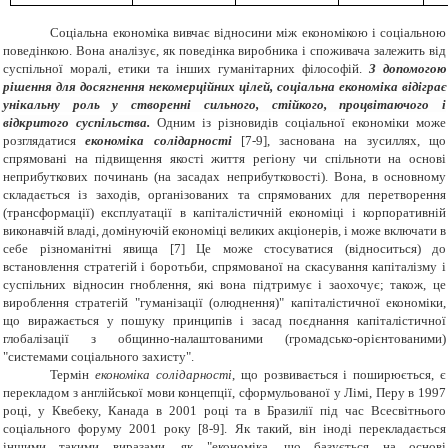
Соціальна економіка вивчає відносини між економікою і соціальною
поведінкою. Вона аналізує, як поведінка виробника і споживача залежить від
суспільної моралі, етики та інших гуманітарних філософій.
З допомогою
рішення для досягнення некомерційних цілей, соціальна економіка відіграє
унікальну роль у створенні сильного, стійкого, процвітаючого і
відкритого суспільства.
Одним із різновидів соціальної економіки може
розглядатися
економіка солідарності
[7-9], заснована на зусиллях, що
спрямовані на підвищення якості життя регіону чи спільноти на основі
неприбуткових починань (на засадах неприбутковості). Вона, в основному
складається із заходів, організованих та спрямованих для перетворення
(трансформації) експлуатації в капіталістичній економіці і корпоративній
виконавчій владі, домінуючій економіці великих акціонерів, і може включати в
себе різноманітні явища [7] Це може стосуватися (відноситься) до
встановлення стратегій і боротьби, спрямованої на скасування капіталізму і
суспільних відносин гноблення, які вона підтримує і заохочує; також, це
вироблення стратегій "гуманізації (олюднення)" капіталістичної економіки,
що виражається у пошуку принципів і засад поєднання капіталістичної
глобалізації з общинно-налаштованими (громадсько-орієнтованими)
"системами соціального захисту".
Термін
економіка солідарності
, що розвивається і поширюється, є
перекладом з англійської мови концепції, сформульованої у Лімі, Перу в 1997
році, у Квебеку, Канада в 2001 році та в Бразилії під час Всесвітнього
соціального форуму 2001 року [8-9]. Як такий, він іноді перекладається
іншими такими виразами, як "економіка, що базується на основі