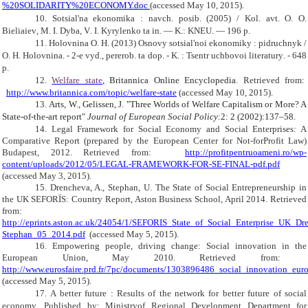
%20SOLIDARITY%20ECONOMY.doc
(accessed May 10, 2015).
10.
Sotsial
'
na
ekonomika
:
navch
.
posib
. (2005) /
Kol
.
avt
.
O
.
O
.
Bieliaiev
,
M
.
I
.
Dyba
,
V
.
I
.
Kyrylenko ta
in
. —
K
.:
KNEU
. — 196
p
.
11.
Holovnina O
.
H
. (2013)
Osnovy sotsial
'
noi ekonomiky
:
pidruchnyk
/
O
.
H
.
Holovnina
. - 2-
e vyd
.,
pererob
.
ta dop
. -
K
. :
Tsentr uchbovoi literatury
. - 648
p
.
12.
Welfare state
, Britannica Online Encyclopedia
. Retrieved from:
http://www.britannica.com/topic/welfare-state
(accessed May 10, 2015).
13.
Arts, W., Gelissen, J. "Three Worlds of Welfare Capitalism or More? A
State-of-the-art report"
Journal of European Social Policy
:2: 2 (2002):137–58.
14.
Legal Framework for Social Economy and Social Enterprises: A
Comparative Report (prepared by the European Center for Not-forProfit Law)
Budapest, 2012. Retrieved from:
http://profitpentruoameni.ro/wp-
content/uploads/2012/05/LEGAL-FRAMEWORK-FOR-SE-FINAL-pdf.pdf
(accessed May 3, 2015).
15.
Drencheva, A., Stephan, U. The State of Social Entrepreneurship in
the UK SEFORÏS: Country Report, Aston Business School, April 2014. Retrieved
from:
http://eprints.aston.ac.uk/24054/1/SEFORIS_State_of_Social_Enterprise_UK_Dr
Stephan_05_2014.pdf
(accessed May 5, 2015).
16.
Empowering people, driving change: Social innovation in the
European Union, May 2010. Retrieved from:
http://www.eurosfaire.prd.fr/7pc/documents/1303896486_social_innovation_euro
(accessed May 5, 2015).
17
.
A better future
:
Results of the network for better future of social
economy
.
Published by: Ministryof Regional Development Department for