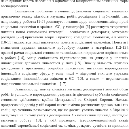
найбідніших верств населення з одночасним використанням безпечних форм
господарювання.
Соціальним проблемам в економіці, феномену соціальної економіки
присвячено велику кількість наукових робіт, досліджень і публікацій. Так,
наприклад, у роботах [1-5] розглянуто питання щодо виникнення, місця і ролі
соціальної економіки в країнах ЄС, у монографії [6] розглянуто теоретичні
питання нової економічної категорії – асоціативна демократія, матеріали
розвідок [7-9] присвячені теорії і практиці солідарної економіки, а в книгах
[10-11] надаються інші визначення поняття соціальної економіки. Поняття і
визначення держави загального добробуту надано в матеріалах [12-13],
правові рамки соціальної економіки та соціальних підприємств порівнюються
в роботі [14], місце соціального підприємництва, як двигуна у новітніх
інноваційних державах вивчається у звіті [15]. Значну кількість наукових
досліджень і практичних розробок присвячено питанням впровадження
інновацій в соціальну сферу, у тому числі – підтримці тих, хто управляє
соціальними інноваційними змінами в ЄС [16], а також – перспективам
покращення соціальної економіки – [17].
Зазначимо, що значну кількість наукових досліджень і великий обсяг
робіт із успішного впровадження результатів діяльності суб’єктів соціальної
економіки здійснюють країни Центральної та Східної Європи. Нажаль,
прогресивний досвід у цій царині як економічно розвинених держав, так і тих
країн, що успішно розвиваються, ще не досить уважно вивчено в Україні й
заслуговує на пильну увагу і дослідження. Як позитивний приклад необхідно
зазначити роботу [18], у якій проведено історико-економічний аналіз
концепції європейської соціальної економіки, розкрито сутність та принципи