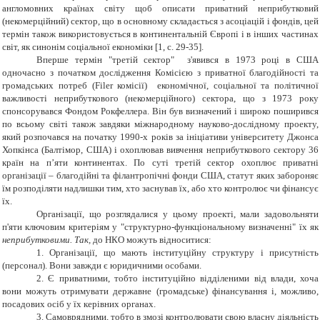
англомовних країнах світу щоб описати приватний неприбутковий
(некомерційний) сектор, що в основному складається з асоціацій і фондів, цей
термін також використовується в континентальній Європі і в інших частинах
світ, як синонім соціальної економіки [1, с. 29-35].
Вперше термін "третій сектор" з'явився в 1973 році в США
одночасно з початком дослідження Комісією з приватної благодійності та
громадських потреб (Filer комісії) економічної, соціальної та політичної
важливості неприбуткового (некомерційного) сектора, що з 1973 року
спонсорувався Фондом Рокфеллера. Він був визначений і широко поширився
по всьому світі також завдяки міжнародному науково-дослідному проекту,
який розпочався на початку 1990-х років за ініціативи університету Джонса
Хопкінса (Балтімор, США) і охоплював вивчення неприбуткового сектору 36
країн на п’яти континентах. По суті третій сектор охоплює приватні
організації – благодійні та філантропічні фонди США, статут яких забороняє
їм розподіляти надлишки тим, хто заснував їх, або хто контролює чи фінансує
їх.
Організації, що розглядалися у цьому проекті, мали задовольняти
п'яти ключовим критеріям у "структурно-функціональному визначенні" їх як
неприбутковими. Так,
до НКО можуть відноситися:
1. Організації, що мають інституційну структуру і присутність
(персонал). Вони завжди є юридичними особами.
2. Є приватними, тобто інституційно відділеними від влади, хоча
вони можуть отримувати державне (громадське) фінансування і, можливо,
посадових осіб у їх керівних органах.
3. Самоврядними, тобто в змозі контролювати свою власну діяльність