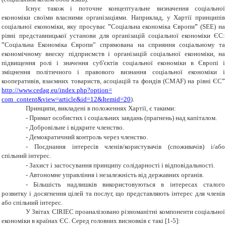
Існує також і поточне концептуальне визначення соціальної
економіки своїми власними організаціями. Наприклад, у Хартії принципів
соціальної економіки, яку просуває
”
Соціальна економіка Європи
”
(SEE) на
рівні представницької установи для організацій соціальної економіки ЄС:
”
Соціальна Економіка Європи” спрямована на сприяння соціальному та
економічному внеску підприємств і організацій соціальної економіки, на
підвищення ролі і значення суб'єктів соціальної економіки в Європі і
зміцнення політичного і правового визнання соціальної економіки і
кооперативів, взаємних товариств, асоціацій та фондів (CMAF) на рівні ЄС
”
http://www.cedag.eu/index.php?option=
com_content&view=article&id=12&Itemid=20
).
Принципи, викладені в положеннях Хартії, є такими:
-
Примат особистих і соціальних завдань (прагнень) над капіталом.
-
Добровільне і відкрите членство.
-
Демократичний контроль через членство.
-
Поєднання інтересів членів/користувачів (споживачів) і/або
спільний інтерес.
-
Захист і застосування принципу солідарності і відповідальності.
-
Автономне управління і незалежність від державних органів.
-
Більшість надлишків використовуються в інтересах сталого
розвитку і досягнення цілей та послуг, що представляють інтерес для членів
або спільний інтерес.
У Звітах CIRIEC проаналізовано різноманітні компоненти соціальної
економіки в країнах ЄС. Серед головних висновків є такі [1-5]: