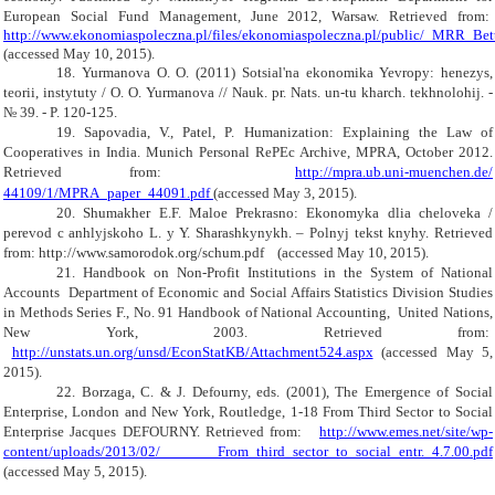
European Social Fund Management, June
2012
, Warsaw.
Retrieved from:
http://www.ekonomiaspoleczna.pl/files/ekonomiaspoleczna.pl/public/_MRR_Bette
(accessed May 10, 2015).
18. Yurmanova O. O. (2011) Sotsial'na ekonomika Yevropy: henezys,
teorii, instytuty / O. O. Yurmanova // Nauk. pr. Nats. un-tu kharch. tekhnolohij. -
№ 39. - P. 120-125.
19
.
Sapovadia, V., Patel, P. Humanization: Explaining the Law of
Cooperatives in India. Munich Personal RePEc Archive, MPRA, October 2012.
Retrieved from:
http
://
mpra
.
ub
.
uni
-
muenchen
.
de
/
44109/1/
MPRA
_
paper
_44091.
pdf
(accessed May 3, 2015).
20. Shumakher E.F. Maloe Prekrasno: Ekonomyka dlia cheloveka /
perevod c anhlyjskoho L. y Y. Sharashkynykh. – Polnyj tekst knyhy. Retrieved
from: http://www.samorodok.org/schum.pdf (accessed May 10, 2015).
21.
Handbook on Non-Profit Institutions in the System of National
Accounts
Department of Economic and Social Affairs Statistics Division Studies
in Methods Series F., No. 91 Handbook of National Accounting,
United Nations,
New York, 2003. Retrieved from:
http://unstats.un.org/unsd/EconStatKB/Attachment524.aspx
(accessed May 5,
2015).
22.
Borzaga, C. & J. Defourny, eds. (2001), The Emergence of Social
Enterprise, London and New York, Routledge, 1-18 From Third Sector to Social
Enterprise Jacques DEFOURNY. Retrieved from:
http://www.emes.net/site/wp-
content/uploads/2013/02/ From_third_sector_to_social_entr._4.7.00.pdf
(accessed May 5, 2015).