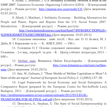
8.
Allard
,
J., Matthaei, J.
U.S. Solidarity Economy Network is Born at the
USSF 2007
.
Grassroots
Economic
Organizing
Collective
(
GEO
).
– [Електронний
ресурс]. – Режим доступу:
http
://
staging
.
geo
.
coop
/
node
/131
(Дата звернення:
03.05.2015).
9
.
Allard
,
J., Matthaei, J. Solidarity Economy
:
Building Alternatives for
People and Planet
.
Papers and Reports from the U.S. Social Forum 2007
.
Introduction
. – [Електронний ресурс]. – Режим доступу:
http://www.heterodoxnews.com/htnf/htn67/INTRODUCTION%20--
%20SOLIDARITY%20ECONOMY.doc
(Дата звернення:
10
.05.2015).
10
.
Соціальна економіка : навч. посіб. / Кол. авт. О. О. Бєляєв, М. І.
Диба, В. І. Кириленко та ін. — К.: КНЕУ, 2005. — 196 с.
11.
Головніна О. Г. Основи соціальної економіки : підручник / О. Г.
Головніна. - 2-е вид., перероб. та доп. - К. : Центр учбової літератури, 2013. -
648 с.
12.
Welfare state
,
Britannica Online Encyclopedia
.
– [Електронний
ресурс]. – Режим доступу:
http
://
www
.
britannica
.
com
/
topic
/
welfare
-
state
(Дата звернення:
10
.05.2015).
13.
Arts, W., Gelissen, J. "Three Worlds of Welfare Capitalism or More? A
State-of-the-art report"
Journal of European Social Policy
:2: 2 (2002):137–58.
14.
Legal Framework for Social Economy and Social Enterprises: A
Comparative Report (prepared by the European Center for Not-forProfit Law)
Budapest, 2012.
– [Електронний ресурс]. – Режим доступу:
http://profitpentruoameni.ro/wp-content/uploads/2012/05/LEGAL-
FRAMEWORK-FOR-SE-FINAL-pdf.pdf
(Дата звернення: 03.05.2015).
15.
Drencheva, A., Stephan, U. The State of Social Entrepreneurship in