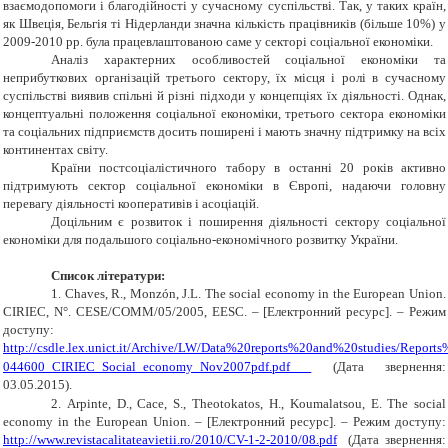
взаємодопомоги і благодійності у сучасному суспільстві. Так, у таких країн,
як Швеція, Бельгія ті Нідерланди значна кількість працівників (більше 10%) у
2009-2010 рр. була працевлаштованою саме у секторі соціальної економіки.
Аналіз характерних особливостей соціальної економіки та
неприбуткових організацій третього сектору, їх місця і ролі в сучасному
суспільстві виявив спільні й різні підходи у концепціях їх діяльності. Однак,
концептуальні положення соціальної економіки, третього сектора економіки
та соціальних підприємств досить поширені і мають значну підтримку на всіх
континентах світу.
Країни постсоціалістичного табору в останні 20 років активно
підтримують сектор соціальної економіки в Європі, надаючи головну
перевагу діяльності кооперативів і асоціацій.
Доцільним є розвиток і поширення діяльності сектору соціальної
економіки для подальшого соціально-економічного розвитку України.
Список
літератур
и
:
1.
Chaves, R., Monzón, J.L. The social economy in the European Union.
CIRIEC, N°. CESE
/
COMM
/05/2005,
EESC
.
– [Електронний ресурс]. – Режим
доступу:
http
://
csdle
.
lex
.
unict
.
it
/
Archive
/
LW
/
Data
%20
reports
%20
and
%20
studies
/
Reports
044600_
CIRIEC
_
Social
_
economy
_
Nov
2007
pdf
.
pdf
(Дата звернення:
03.05.2015).
2.
Arpinte
,
D
.,
Cace
,
S
.,
Theotokatos
,
H
.,
Koumalatsou
,
E
.
The social
economy in the European Union.
– [Електронний ресурс]. – Режим доступу:
http://www.revistacalitateavietii.ro/2010/CV-1-2-2010/08.pdf
(Дата звернення: