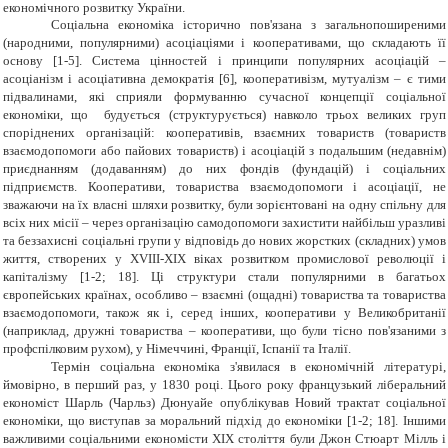
економічного розвитку України.
Соціальна економіка історично пов'язана з загальнопоширеними
(народними, популярними) асоціаціями і кооперативами, що складають її
основу [1-5]. Система цінностей і принципи популярних асоціацій –
асоціанізм і асоціативна демократія [6], кооперативізм, мутуалізм – є тими
підвалинами, які сприяли формуванню сучасної концепції соціальної
економіки, що будується (структурується) навколо трьох великих груп
споріднених організацій: кооперативів, взаємних товариств (товариств
взаємодопомоги або пайових товариств) і асоціацій з подальшим (недавнім)
приєднанням (додаванням) до них фондів (фундацій) і соціальних
підприємств. Кооперативи, товариства взаємодопомоги і асоціації, не
зважаючи на їх власні шляхи розвитку, були зорієнтовані на одну спільну для
всіх них місії – через організацію самодопомоги захистити найбільш уразливі
та беззахисні соціальні групи у відповідь до нових жорстких (складних) умов
життя, створених у XVIII-XIX віках розвитком промислової революції і
капіталізму [1-2; 18]. Ці структури стали популярними в багатьох
європейських країнах, особливо – взаємні (ощадні) товариства та товариства
взаємодопомоги, також як і, серед інших, кооперативи у Великобританії
(наприклад, дружні товариства – кооперативи, що були тісно пов'язаними з
профспілковим рухом), у Німеччині, Франції, Іспанії та Італії.
Термін соціальна економіка з'явилася в економічній літературі,
ймовірно, в перший раз, у 1830 році. Цього року французький ліберальний
економіст Шарль (Чарльз) Дюнуайе опублікував Новий трактат соціальної
економіки, що виступав за моральний підхід до економіки [1-2; 18]. Іншими
важливими соціальними економісти ХІХ століття були Джон Стюарт Мілль і