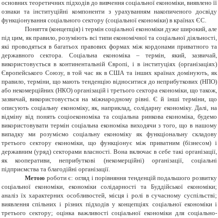
основних теоретичних підходів до вивчення соціальної економіки, виявлено її
ознаки та інституційні компоненти з урахуванням накопиченого досвіду
функціонування соціального сектору (соціальної економіки) в країнах ЄС.
Поняття (концепція) і термін соціальної економіки дуже широкий, але
під цим, як правило, розуміють всі типи економічної та соціальної діяльності,
які проводяться в багатьох правових формах між кордонами приватного та
державного сектора. Соціальна економіка – термін, який, зазвичай,
використовується в континентальній Європі, і в інституціях (організаціях)
Європейського Союзу, в той час як в США та інших країнах домінують, як
правило, терміни, що мають тенденцію відноситися до неприбуткових (НПО)
або некомерційних (НКО) організацій і третього сектора економіки, що також,
зазвичай, використовується на міжнародному рівні. Є й інші терміни, що
описують соціальну економіку, як, наприклад, солідарну економіку. Далі, на
відміну від понять соціоекономіка та соціальна ринкова економіка, будемо
використовувати термін соціальна економіка виходячи з того, що в нашому
випадку ми розуміємо соціальну економіку як функціональну складову
третього сектору економіки, що функціонує між приватним (бізнесом) і
державним (уряд) секторами власності. Вона включає в себе такі організації,
як кооперативи, неприбуткові (некомерційні) організації, соціальні
підприємства та благодійні організації.
Метою
роботи є: огляд і порівняння тенденцій подальшого розвитку
соціальної економіки, економіки солідарності та Буддійської економіки;
аналіз їх характерних особливостей, місця і ролі в сучасному суспільстві;
виявлення спільних і різних підходів у концепціях соціальної економіки і
третього сектору; оцінка важливості соціальної економіки для соціально-