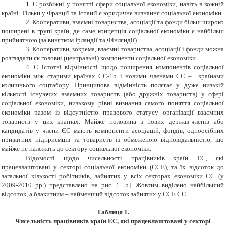
1. Є розбіжні у понятті сфери соціальної економіки, навіть в кожній
країні. Тільки у Франції та Іспанії є юридичне визнання соціальної економіки.
2. Кооперативи, взаємні товариства, асоціації та фонди більш широко
поширені в групі країн, де саме концепція соціальної економіки є найбільш
прийнятною (за винятком Ірландії та Фінляндії).
3. Кооперативи, зокрема, взаємні товариства, асоціації і фонди можна
розглядати як головні (центральні) компоненти соціальної економіки.
4. Є істотні відмінності щодо поширення компонентів соціальної
економіки між старими країнах ЄС-15 і новими членами ЄС – країнами
колишнього соцтабору. Принципова відмінність полягає у дуже низькій
кількості існуючих взаємних товариств (або дружніх товариств) у сфері
соціальної економіки, низькому рівні визнання самого поняття соціальної
економіки разом із відсутністю правового статусу організації взаємних
товариств у цих країнах. Майже половина з нових держав-членів або
кандидатів у члени ЄС мають компоненти асоціацій, фондів, одноосібних
приватних підприємців та товариств із обмеженою відповідальністю, що
майже не належать до сектору соціальної економіки.
Відомості щодо чисельності працівників країн ЕС, які
працевлаштовані у секторі соціальної економіки (ССЕ), та їх відсоток до
загальної кількості робітників, зайнятих у всіх секторах економіки ЄС (у
2009-2010 рр.) представлено на рис. 1 [5]. Жовтим виділено найбільший
відсоток, а блакитним – найменший відсоток зайнятих у ССЕ ЄС.
Таблиця 1.
Чисельність працівників країн ЕС, які працевлаштовані у секторі