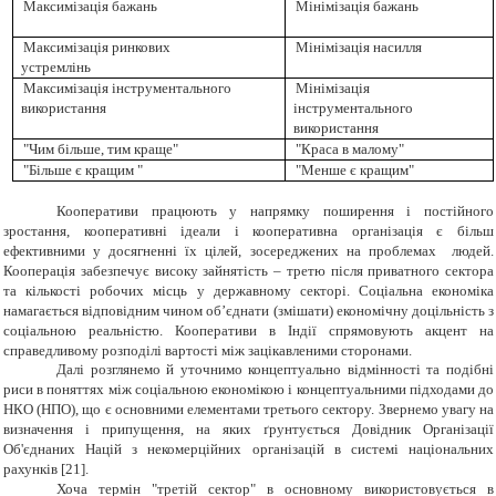
Максимізація бажань
Мінімізація бажань
Максимізація ринкових
Мінімізація
насилля
устремлінь
Максимізація інструментального
Мінімізація
використання
інструментального
використання
"Чим більше, тим краще"
"Краса в малому"
"Більше є кращим "
"Менше є кращим"
Кооперативи працюють у напрямку поширення і постійного
зростання, кооперативні ідеали і кооперативна організація є більш
ефективними у досягненні їх цілей, зосереджених на проблемах людей.
Кооперація забезпечує високу зайнятість – третю після приватного сектора
та кількості робочих місць у державному секторі. Соціальна економіка
намагається відповідним чином об’єднати (змішати) економічну доцільність з
соціальною реальністю. Кооперативи в Індії спрямовують акцент на
справедливому розподілі вартості між зацікавленими сторонами.
Далі розглянемо й уточнимо концептуально відмінності та подібні
риси в поняттях між соціальною економікою і концептуальними підходами до
НКО (НПО), що є основними елементами третього сектору. Звернемо увагу на
визначення і припущення, на яких ґрунтується Довідник Організації
Об'єднаних Націй з некомерційних організацій в системі національних
рахунків [21].
Хоча термін "третій сектор" в основному використовується в