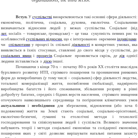
Вступ.
У
суспільстві
виокремлюються такі основні сфери діяльності:
економічна, політична, соціальна, духовна, екологічна. Соціальними
визначаються
відносини людей у межах суспільства.
Соціальне (від
лат.
socialis – товариське, громадське) – це така сукупність певних рис та
особливостей
суспільних відносин
, що є інтегрованою окремими
індивідами
чи
спільнотами
у процесі їх спільної
діяльності
в конкретних умовах, яка
виявляється в їхніх стосунках, ставленні до свого місця у суспільстві, до
соціальних явищ
і
процесів
. Соціальне проявляється скрізь, де
дія
однієї
людини зіставляється з
дією
іншої.
Починаючи з кінця 70-х – початку 80-х років ХХ століття внаслідок
бурхливого розвитку НТП, стрімкого поширення та проникнення ринкових
форм до невиробничих (у тому числі – соціальних) сфер діяльності людства,
тотальної комерціалізації життя, поглиблення глобалізації, надмірного
виробництва багатств і його споживання, збільшення розриву в рівні
добробуту багатих, середніх і бідних верств населення, стрімкого знищення
оточуючого навколишнього середовища та погіршення кліматичних умов
актуальними
і
необхідними
для збереження, відновлення (або хоча б
подовження) життя на Землі стають соціальні, соціально-орієнтовані,
екологічно-безпечні, гуманні та етологічні методи і технології
господарювання та співіснування людей і суспільств. Великого значення
набувають теорії і методи соціальної економіки та солідарної економіки,
поширення яких у світі дозволяє вирішувати нагальні питання захисту