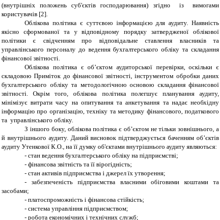
(внутрішніх положень суб'єктів господарювання) згідно із вимогами
користувачів [2].
Облікова політика є суттєвою інформацією для аудиту. Наявність
якісно сформованої та у відповідному порядку затвердженої облікової
політики є свідченням про відповідальне ставлення власників та
управлінського персоналу до ведення бухгалтерського обліку та складання
фінансової звітності.
Облікова політика є об’єктом аудиторської перевірки, оскільки є
складовою Приміток до фінансової звітності, інструментом обробки даних
бухгалтерського обліку та методологічною основою складання фінансової
звітності. Окрім того, облікова політика полегшує планування аудиту,
мінімізує витрати часу на опитування та анкетування та надає необхідну
інформацію про організацію, техніку та методику фінансового, податкового
та управлінського обліку.
З іншого боку, облікова політика є об’єктом не тільки зовнішнього, а
й внутрішнього аудиту. Даний висновок підтверджується баченням об’єктів
аудиту Утенкової К.О., на її думку об'єктами внутрішнього аудиту являються:
- стан ведення бухгалтерського обліку на підприємстві;
- фінансова звітність та її вірогідність;
- стан активів підприємства і джерел їх утворення;
- забезпеченість підприємства власними обіговими коштами та
засобами;
- платоспроможність і фінансова стійкість;
- система управління підприємством;
- робота економічних і технічних служб;