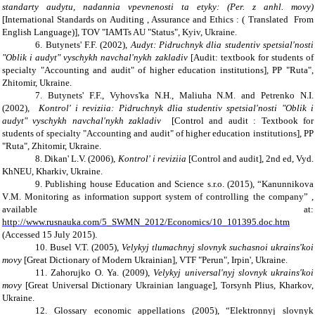
standarty audytu, nadannia vpevnenosti ta etyky: (Per. z anhl. movy)
[International Standards on Auditing , Assurance and Ethics : ( Translated From
English Language)], TOV "IAMTs AU "Status", Kyiv, Ukraine.
6. Butynets' F.F. (2002),
Audyt: Pidruchnyk dlia studentiv spetsial'nosti
"Oblik i audyt" vyschykh navchal'nykh zakladiv
[Audit: textbook for students of
specialty "Accounting and audit" of higher education institutions], PP "Ruta",
Zhitomir, Ukraine.
7. Butynets' F.F., Vyhovs'ka N.H., Maliuha N.M. and Petrenko N.I.
(2002),
Kontrol' i reviziia: Pidruchnyk dlia studentiv spetsial'nosti "Oblik i
audyt" vyschykh navchal'nykh zakladiv
[Control and audit : Textbook for
students of specialty "Accounting and audit" of higher education institutions], PP
"Ruta", Zhitomir, Ukraine.
8. Dikan' L.V. (2006),
Kontrol' i reviziia
[Control and audit], 2nd ed, Vyd.
KhNEU, Kharkiv, Ukraine.
9. Publishing house Education and Science s.r.o. (2015),
“Kanunnikova
V
.
M
.
Monitoring as information support system of controlling the company
” ,
available at:
http://www.rusnauka.com/5_SWMN_2012/Economics/10_101395.doc.htm
(Accessed 15 July 2015).
10. Busel V.T. (2005),
Velykyj tlumachnyj slovnyk suchasnoi ukrains'koi
movy
[Great Dictionary of Modern Ukrainian], VTF "Perun", Irpin', Ukraine.
11. Zahorujko O. Ya. (2009),
Velykyj universal'nyj slovnyk ukrains'koi
movy
[Great Universal Dictionary Ukrainian language], Torsynh Plius, Kharkov,
Ukraine.
12. Glossary economic appellations (2005),
“
Elektronnyj slovnyk