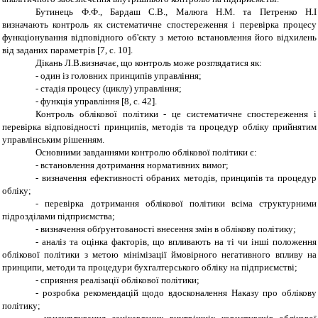
Бутинець Ф.Ф., Бардаш С.В., Малюга Н.М. та Петренко Н.І
визначають контроль як систематичне спостереження і перевірка процесу
функціонування відповідного об'єкту з метою встановлення його відхилень
від заданих параметрів [7, с. 10].
Дікань Л.В.визначає
, що контроль може розглядатися як:
-
один із головних принципів управління;
-
стадія процесу (циклу) управління;
-
функція управління
[8, с. 42].
Контроль облікової політики - це систематичне спостереження і
перевірка відповідності принципів, методів та процедур обліку прийнятим
управлінським рішенням.
Основними завданнями контролю облікової політики є
:
-
встановлення дотримання нормативних вимог;
- визначення ефективності обраних методів, принципів та процедур
обліку;
- перевірка дотримання облікової політики всіма структурними
підрозділами підприємства;
- визначення обґрунтованості внесення змін в облікову політику;
- аналіз та оцінка факторів, що впливають на ті чи інші положення
облікової політики з метою мінімізації ймовірного негативного впливу на
принципи, методи та процедури бухгалтерського обліку на підприємстві;
- сприяння реалізації облікової політики;
- розробка рекомендацій щодо вдосконалення Наказу про облікову
політику;