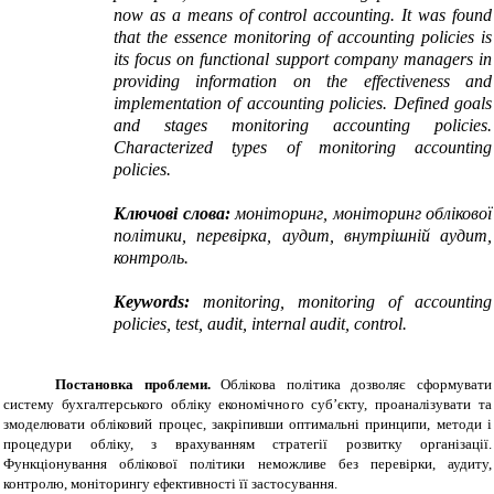
now as a means of control accounting. It was found
that the essence monitoring of accounting policies is
its focus on functional support company managers in
providing information on the effectiveness and
implementation of accounting policies. Defined goals
and stages monitoring accounting policies.
Characterized types of monitoring accounting
policies.
Ключові слова:
моніторинг, моніторинг облікової
політики, перевірка, аудит, внутрішній аудит,
контроль.
Keywords
:
monitoring, monitoring of accounting
policies, test, audit, internal audit, control.
Постановка проблеми.
Облікова політика дозволяє сформувати
систему бухгалтерського обліку економічного суб’єкту, проаналізувати та
змоделювати обліковий процес, закріпивши оптимальні принципи, методи і
процедури обліку, з врахуванням стратегії розвитку організації.
Функціонування облікової політики неможливе без перевірки, аудиту,
контролю, моніторингу ефективності її застосування.