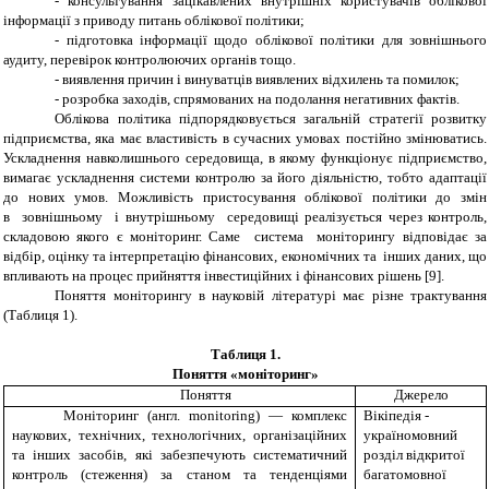
- консультування зацікавлених внутрішніх користувачів облікової
інформації з приводу питань облікової політики;
- підготовка інформації щодо облікової політики для зовнішнього
аудиту, перевірок контролюючих органів тощо.
- виявлення причин і винуватців виявлених відхилень та помилок;
- розробка заходів, спрямованих на подолання негативних фактів.
Облікова політика підпорядковується загальній стратегії розвитку
підприємства, яка має властивість в сучасних умовах постійно змінюватись.
Ускладнення навколишнього середовища, в якому функціонує підприємство,
вимагає ускладнення системи контролю за його діяльністю, тобто адаптації
до нових умов. Можливість пристосування облікової політики до змін
в
зовнішньому
і внутрішньому
середовищі реалізується через контроль,
складовою якого є моніторинг.
Саме система моніторингу відповідає за
відбір, оцінку та інтерпретацію фінансових, економічних та інших даних, що
впливають на процес прийняття інвестиційних і фінансових рішень
[9].
Поняття моніторингу в науковій літературі має різне трактування
(Таблиця 1).
Таблиця 1.
Поняття «моніторинг»
Поняття
Джерело
Моніторинг (англ.
monitoring
) — комплекс
Вікіпедія -
наукових, технічних, технологічних, організаційних
україномовний
та інших засобів, які забезпечують систематичний
розділ відкритої
контроль (стеження) за станом та тенденціями
багатомовної