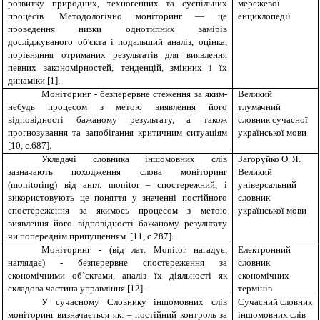
розвитку природних, техногенних та суспільних
мережевої
процесів. Методологічно моніторинг — це
енциклопедії
проведення низки однотипних замірів
досліджуваного об'єкта і подальший аналіз, оцінка,
порівняння отриманих результатів для виявлення
певних закономірностей, тенденцій, змінних і їх
динаміки [1].
Моніторинг - безперервне стеження за яким-
Великий
небудь процесом з метою виявлення його
тлумачний
відповідності бажаному результату, а також
словник сучасної
прогнозування та запобігання критичним ситуаціям
української мови
[10, с.687].
Укладачі словника іншомовних слів
Загоруйко О. Я.
зазначають походження слова моніторинг
Великий
(monitoring) від англ. monitor – спостережний, і
універсальний
використовують це поняття у значенні постійного
словник
спостереження за якимось процесом з метою
української мови
виявлення його відповідності бажаному результату
чи попереднім припущенням [11, с.287].
Моніторинг - (від лат. Monitor нагадує,
Електронний
наглядає) - безперервне спостереження за
словник
економічними об`єктами, аналіз їх діяльності як
економiчних
складова частина управління [12].
термiнiв
У сучасному Словнику іншомовних слів
Сучасний словник
моніторинг визначається як: – постійний контроль за
іншомовних слів