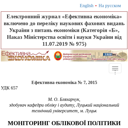
English
•
На русском
Електронний журнал «Ефективна економіка»
включено до переліку наукових фахових видань
України з питань економіки (Категорія «Б»,
Наказ Міністерства освіти і науки України від
11.07.2019 № 975)
Toggle
.
.
.
naviga
Ефективна економіка № 7, 2015
УДК 657
М.
О. Бляхарчук,
здобувач кафедри обл
іку і аудиту, Луцький національний
технічний університет, м. Луцьк
МОНІТОРИНГ ОБЛІКОВОЇ ПОЛІТИКИ