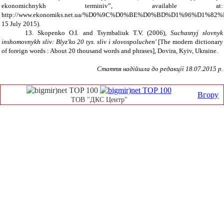
ekonomichnykh terminiv”, available at:
http://www.ekonomiks.net.ua/%D0%9C%D0%BE%D0%BD%D1%96%D1%8
15 July 2015).
13. Skopenko O.I. and Tsymbaliuk T.V. (2006),
Suchasnyj slovnyk
inshomovnykh sliv: Blyz'ko 20 tys. sliv i slovospoluchen'
[The modern dictionary
of foreign words : About 20 thousand words and phrases], Dovira, Kyiv, Ukraine.
Стаття надійшла до редакції 18.07.2015 р.
Вгору
ТОВ "ДКС Центр"