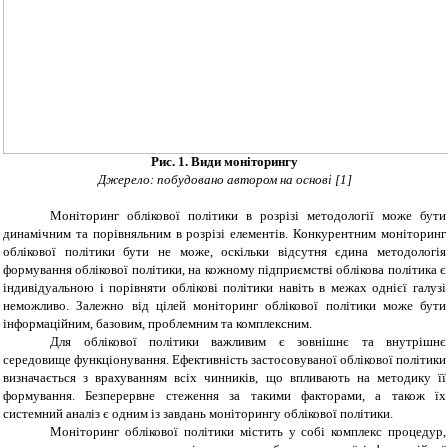
Рис. 1. Види моніторингу
Джерело: побудовано автором на основі [1]
Моніторинг облікової політики в розрізі методології може бути
динамічним та порівняльним в розрізі елементів. Конкурентним моніторинг
облікової політики бути не може, оскільки відсутня єдина методологія
формування облікової політики, на кожному підприємстві облікова політика є
індивідуальною і порівняти облікові політики навіть в межах однієї галузі
неможливо. Залежно від цілей моніторинг облікової політики може бути
інформаційним, базовим, проблемним та комплексним.
Для облікової політики важливим є зовнішнє та внутрішнє
середовище функціонування. Ефективність застосовуваної облікової політики
визначається з врахуванням всіх чинників, що впливають на методику її
формування. Безперервне стеження за такими факторами, а також їх
системний аналіз є одним із завдань моніторингу облікової політики.
Моніторинг облікової політики м
i
стить у соб
i
комплекс процедур,