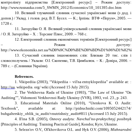
контролінгу підприємства [Електронний ресурс] – Режим доступу:
http://www.rusnauka.com/5_SWMN_2012/Economics/10_101395.doc.htm
10.
Великий тлумачний словник сучасної української мови (з дод. і
допов.) / Уклад. і голов. ред. В.Т. Бусел. — К.; Ірпінь: ВТФ «Перун», 2005. —
1728 с.
11. Загоруйко О. Я. Великий універсальний словник української мови
/ О. Я. Загоруйко – Х. : Торсинг Плюс, 2009. – 768 с.
12.
Електронний словник економiчних термiнiв [Електронний ресурс]
– Режим доступу:
http://www.ekonomiks.net.ua/%D0%9C%D0%BE%D0%BD%D1%96%D1%
13. Сучасний словник іншомовних слів: Близько 20 тис. слів і
словосполучень / Уклали: О.І. Скопенко, Т.В. Цимбалюк. – К.: Довіра, 2006. –
789 с. – (Словники України).
References.
1. Vikipediia
(2003), “
Vikipediia – vil'na entsyklopediia
”
available at: :
http://uа
. wikipedia. org/ wiki (Accessed 15 July 2015).
2. The Verkhovna Rada of Ukraine (
1993
), “The Law of Ukraine
"On
Auditing"”, Vidomosti Verkhovnoi Rady Ukrainy (VVR), 1993, vol. 23., p. 243.
3. Educational Materials Online
(2010), “Utenkova K. O. Audit:
Textbook”, available at:
http://pidruchniki.com/1095052442174/
buhgalterskiy_oblik_ta_audit/vnutrishniy_audit#81
1
(Accessed 15 July 2015).
4. Il'ina S.B. (2005),
Osnovy audytu: Navchal'no-praktychnyj posibnyk
[Principles of Auditing: Training Practical Guide],
Kondor, Kyiv, Ukraine.
5. Selezn'ov O.V., Ol'khovikova O.L. and Hyk O.V. (2006),
Mizhnarodni