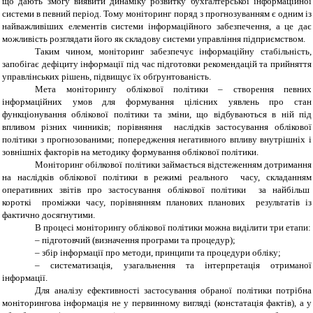
що дають змогу виявити динам
i
ку розвитку бухгалтерської
i
нформаційної
системи в певний пер
i
од. Тому моніторинг поряд з прогнозуванням є одним
i
з
найважливіших елементів системи інформаційного забезпечення, а це дає
можливість розглядати його як складову системи управл
i
ння підприємством.
Таким чином, моніторинг забезпечує
i
нформаційну стаб
i
льн
i
сть,
запоб
i
гає деф
i
циту
i
нформац
i
ї п
i
д час п
i
дготовки рекомендацій та прийняття
управлінських рішень, підвищує їх обґрунтованість.
Мета моніторингу облікової політики – створення певних
інформаційних умов для формування цілісних уявлень про стан
функціонування облікової політики та зміни, що відбуваються в ній під
впливом різних чинників; порівняння наслідків застосування облікової
політики з прогнозованими; попередження негативного впливу внутрішніх і
зовнішніх факторів на методику формування облікової політики.
Моніторинг обілкової політики займається відстеженням дотримання
на наслідків облікової політики в режимі реального часу, складанням
оперативних звітів про застосування облікової політики за найбільш
короткі проміжки часу, порівнянням планових планових результатів із
фактично досягнутими.
В процесі моніторингу облікової політики можна виділити три етапи:
– підготовчий (визначення програми та
процедур)
;
– збір інформації
про методи, принципи та процедури обліку
;
– систематизація, узагальнення та інтерпретація
отриманої
інформації.
Для аналізу ефективності застосування обраної політики потрібна
моніторингова інформація не у первинному вигляді (констатація фактів), а у