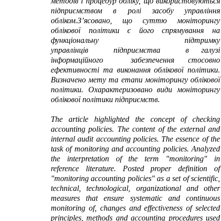
методів і процедур обліку, що використовуються
підприємством в ролі засобу управління
обліком.З’ясовано, що суттю моніторингу
облікової політики є його спрямування на
функціональну підтримку
управлінців підприємства в галузі
інформаційного забезпечення стосовно
ефективності та виконання облікової політики.
Визначено мету та етапи моніторингу облікової
політики. Охарактеризовано види моніторингу
облікової політики підприємств.
Тhe article highlighted the concept of checking
accounting policies. The content of the external and
internal audit accounting policies. The essence of the
task of monitoring and accounting policies. Analyzed
the interpretation of the term "monitoring" in
reference literature. Posted proper definition of
"monitoring accounting policies" as a set of scientific,
technical, technological, organizational and other
measures that ensure systematic and continuous
monitoring of, changes and effectiveness of selected
principles, methods and accounting procedures used