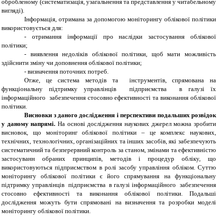
обробленому (
систематизація, узагальнення та
представлення у читабельному
вигляді).
Інформація, отримана за допомогою моніторингу облікової політики
використовується для:
- отримання інформації про наслідки застосування облікової
політики;
- виявлення недоліків облікової політики, щоб мати можливість
здійснити зміну чи доповнення облікової політики;
- визначення поточних потреб.
Отже, це система методів та інструментів, спрямована на
функціональну підтримку управлінців підприємства в галузі їх
інформаційного забезпечення стосовно ефективності та виконання облікової
політики.
В
исновки з даного дослідження і перспективи подальших розвідок
у даному напрям
і.
На основі дослідження наукових джерел можна зробити
висновок, що моніторинг облікової політики – це комплекс наукових,
технічних, технологічних, організаційних та інших засобів, які забезпечують
систематичний та безперервний контроль за станом, змінами та ефективністю
застосуванн обраних принципів, методів і процедур обліку, що
використовуються підприємством в ролі засобу управління обліком. Суттю
моніторингу облікової політики є його спрямування на функціональну
підтримку управлінців підприємства в галузі інформаційного забезпечення
стосовно ефективності та виконання облікової політики.
Подальші
дослідження можуть бути спрямовані на визначення
та
розробки моделі
моніторингу облікової політики
.