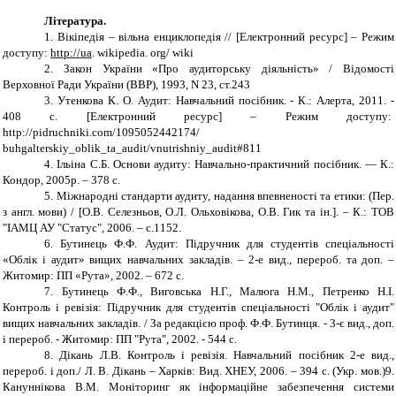
Література.
1. Вікіпедія – вільна енциклопедія // [Електронний ресурс] – Режим
доступу:
http://uа
. wikipedia. org/ wiki
2. Закон України «Про аудиторську діяльність» / Відомості
Верховної Ради України (ВВР), 1993,
N
23, ст.243
3. Утенкова К. О. Аудит: Навчальний посібник. - К.: Алерта, 2011. -
408 с. [Електронний ресурс] – Режим доступу:
http://pidruchniki.com/1095052442174/
buhgalterskiy_oblik_ta_audit/vnutrishniy_audit#811
4. Ільіна С.Б. Основи аудиту: Навчально-практичний посібник. — К.:
Кондор, 2005р. – 378 с.
5. Міжнародні стандарти аудиту, надання впевненості та етики: (Пер.
з англ. мови) / [О.В. Селезньов, О.Л. Ольховікова, О.В. Гик та ін.]. – К.: ТОВ
"ІАМЦ АУ "Статус", 2006. – с.1152.
6. Бутинець Ф.Ф. Аудит: Підручник для студентів спеціальності
«Облік і аудит» вищих навчальних закладів. – 2-е вид., перероб. та доп. –
Житомир: ПП «Рута», 2002. – 672 с.
7. Бутинець Ф.Ф., Виговська Н.Г., Малюга Н.М., Петренко Н.І.
Контроль і ревізія: Підручник для студентів спеціальності "Облік і аудит"
вищих навчальних закладів. / За редакцією проф. Ф.Ф. Бутинця. - 3-є вид., доп.
і перероб. - Житомир: ПП "Рута", 2002. - 544 с.
8. Дікань Л.В. Контроль і ревізія. Навчальний посібник 2-е вид.,
перероб. і доп./
Л. В. Дікань – Харків: Вид. ХНЕУ, 2006. – 394 с. (Укр. мов.)9.
Кануннікова В.М. Моніторинг як інформаційне забезпечення системи