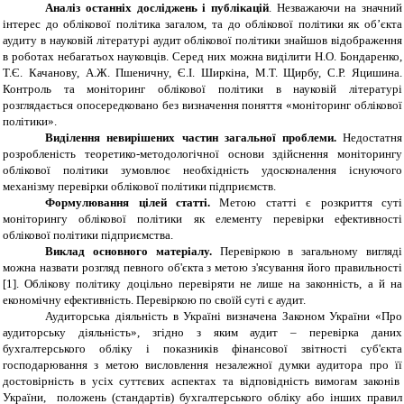
Аналіз останніх досліджень і публікацій
. Незважаючи на значний
інтерес до облікової політика загалом, та до облікової політики як об’єкта
аудиту в науковій літературі аудит облікової політики знайшов відображення
в роботах небагатьох науковців. Серед них можна виділити Н.О. Бондаренко,
Т.Є. Качанову, А.Ж. Пшеничну, Є.І. Ширкіна, М.Т. Щирбу, С.Р. Яцишина.
Контроль та моніторинг облікової політики в науковій літературі
розглядається опосередковано без визначення поняття «моніторинг облікової
політики».
Виділення невирішених частин загальної проблеми.
Недостатня
розробленість теоретико-методологічної основи здійснення моніторингу
облікової політики зумовлює необхідність удосконалення існуючого
механізму перевірки облікової політики підприємств.
Формулювання цілей статті.
Метою статті
є розкриття суті
моніторингу облікової політики як елементу перевірки ефективності
облікової політики підприємства.
Виклад основного матеріалу.
Перевіркою в загальному вигляді
можна назвати розгляд певного об'єкта з метою з'ясування його правильності
[1]. Облікову політику доцільно перевіряти не лише на законність, а й на
економічну ефективність. Перевіркою по своїй суті є аудит.
Аудиторська діяльність в Україні визначена Законом України «Про
аудиторську діяльність», згідно з яким аудит – перевірка даних
бухгалтерського обліку і показників фінансової звітності суб'єкта
господарювання з метою висловлення незалежної думки аудитора про її
достовірність в усіх суттєвих аспектах та відповідність вимогам законів
України, положень (стандартів) бухгалтерського обліку або інших правил