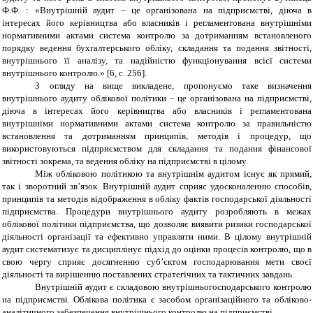
Ф.Ф. : «Внутрішній аудит – це організована на підприємстві, діюча в
інтересах його керівництва або власників і регламентована внутрішніми
нормативними актами система контролю за дотриманням встановленого
порядку ведення бухгалтерського обліку, складання та подання звітності,
внутрішнього її аналізу, та надійністю функціонування всієї системи
внутрішнього контролю.» [6, с. 256].
З огляду на вище викладене, пропонуємо таке визначення
внутрішнього аудиту облікової політики – це організована на підприємстві,
діюча в інтересах його керівництва або власників і регламентована
внутрішніми нормативними актами система контролю за правильністю
встановлення та дотриманням принципів, методів і процедур, що
використовуються підприємством для складання та подання фінансової
звітності зокрема, та ведення обліку на підприємстві в цілому.
Між обліковою політикою та внутрішнім аудитом існує як прямий,
так і зворотний зв’язок. Внутрішній аудит сприяє удосконаленню способів,
принципів та методів відображення в обліку фактів господарської діяльності
підприємства. Процедури внутрішнього аудиту розробляють в межах
облікової політики підприємства, що дозволяє виявити ризики господарської
діяльності організації та ефективно управляти ними. В цілому внутрішній
аудит систематизує та дисциплінує підхід до оцінки процесів контролю, що в
свою чергу сприяє досягненню суб’єктом господарювання мети своєї
діяльності та вирішенню поставлених стратегічних та тактичних завдань.
Внутрішній аудит є складовою внутрішньогосподарського контролю
на підприємстві. Облікова політика є засобом організаційного та обліково-
аналітичного забезпечення внутрішнього контролю на підприємстві.