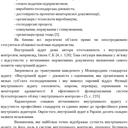
- сплата податків підприємством;
- виробничо-господарська діяльність;
- достовірність проектно-кошторисної документації;
- організація і технологія виробництва;
- господарські процеси;
- планування, нормування і стимулювання;
- організація праці тощо [3].
Як бачимо всі перелічені об’єкти прямо чи опосередковано
стосуються облікової політики підприємства.
Внутрішній аудит деякі автори ототожнюють з внутрішнім
контролем, наприклад, Ільіна С.Б. [4, с. 126]. Така ситуація викликана у зв’язку
з відсутністю у вітчизняних нормативних документах визначення самого
поняття «внутрішній аудит».
Звернемося до трактування наведеного у Міжнародних стандартах
аудиту: «Внутрішній аудит – діяльність з оцінювання, яка організована в
межах суб’єкта господарювання і яку виконує окремий відділ. Функції
внутрішнього аудиту охоплюють, зокрема, перевірку, оцінювання та
моніторинг адекватності й ефективності функціонування систем
бухгалтерського обліку і внутрішнього контролю.» [5, с. 235].
Характерною ознакою вітчизняного внутрішнього аудиту є
відсутність професійних стандартів та єдиних вимог до професійного рівня
внутрішніх аудиторів. Окрім того, внутрішній аудит в Україні досить складно
назвати незалежним.
Визначення, яке найбільш точно відображає сутність внутрішнього
аудиту та його роль в системі внутрішнього контролю, пропонує Бутинець