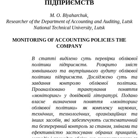
ПІДПРИЄМСТВ
M
.
O
.
Blyaharchuk,
Researcher of the Department of Accounting and Auditing, Lutsk
National Technical University
,
Lutsk
MONITORING OF ACCOUNTING POLICIES
THE
COMPANY
В статті виділено суть перевірки облікової
політики підприємств. Розкрито зміст
зовнішнього та внутрішнього аудиту облікової
політики підприємств. Досліджено суть та
завдання контролю облікової політики.
Проаналізовано трактування поняття
«моніторинг» у довідковій літературі. Подано
власне визначення поняття «моніторинг
облікової політики» як комплексу наукових,
технічних, технологічних, організаційних та
інших засобів, які забезпечують систематичний
та безперервний контроль за станом, змінами та
ефективністю застосуванн обраних принципів,