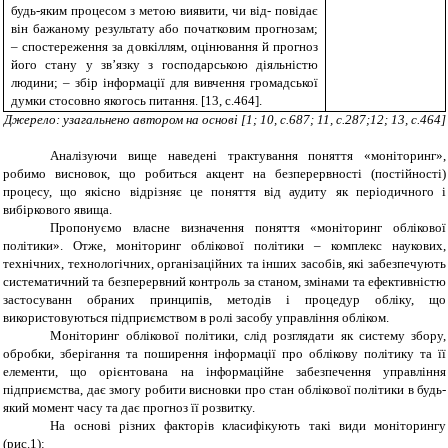
будь-яким процесом з метою виявити, чи від- повідає
він бажаному результату або початковим прогнозам;
– спостереження за довкіллям, оцінювання й прогноз
його стану у зв’язку з господарською діяльністю
людини; – збір інформації для вивчення громадської
думки стосовно якогось питання. [13, с.464].
Джерело: узагальнено автором на основі [1; 10, с.687; 11, с.287;12; 13, с.464]
Аналізуючи вище наведені трактування поняття «моніторинг»,
робимо висновок, що робиться акцент на безперервності (постійності)
процесу, що якісно відрізняє це поняття від аудиту як періодичного і
вибіркового явища.
Пропонуємо власне визначення поняття «моніторинг облікової
політики». Отже, моніторинг облікової політики – комплекс наукових,
технічних, технологічних, організаційних та інших засобів, які забезпечують
систематичний та безперервний контроль за станом, змінами та ефективністю
застосуванн обраних принципів, методів і процедур обліку, що
використовуються підприємством в ролі засобу управління обліком.
Моніторинг облікової політики, слід розглядати як систему збору,
обробки, зберігання та поширення інформації про облікову політику та її
елементи, що орієнтована на інформаційне забезпечення управління
підприємства, дає змогу робити висновки про стан облікової політики в будь-
який момент часу та дає прогноз її розвитку.
На основі різних факторів класифікують такі види моніторингу
(рис.1):