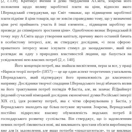
[2, с.139]. Критикує вчений й деякі твердження А.Сміта, зокрема його
положення щодо впливу заробітної плати на ціни, відносно якого
І.Вернадський стверджував, що Сміт «вважає, що підвищення заробітної
плати підніме й ціни товарів, що не зовсім справедливо тому, що у визначенні
ціни речі приймають участь й інші елементи..., підвищеня заробітку не
призведе до співмірного зростання ціни». Однобічною визнає Вернадський й
точку зору А.Сміта щодо утворення капіталу, причину якого останній бачить
в особистому інтересі, але, як стверджує дослідник, «і поза сферою
приватного інтересу може існувати стимул до заощадження», який він
розглядає як одну з природних властивостей людини, що базується на
усвідомленні нею власних потреб [2, с. 140].
Його концепція потреб, яка знайшла висвітлення, перш за все, у праці
«Нариси теорії потреб» (1857) — це ще один аспект теоретичних узагальнень
І.Вернадського, який підтверджує його приналежність до класичного
напрямку. Дослідники творчої спадщини І.Вернадського іноді вбачають вплив
на його трактування потреб поглядів Ф.Бастіа, але, як зазачає Й.Цвайнерт
(відомий сучасний німецький дослідник економічної думки Російської імперії
ХІХ ст.), ідея розвитку потреб, яка є чітко сформульована у Бастіа, у
Вернадського знаходить ще більш потужне звучання. Зокрема, Вернадський
постійно підкреслює взаємну обумовленість людських потреб й
господарського розвитку суспільства. Він стверджує, що із задоволенням
певних потреб з'являються нові, які викликають зростаня обсягів виробництва
вже для їх задоволення, але якщо потреби «придушуються», то це викликає