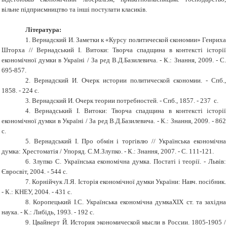
вільне підприємництво та інші постулати класиків.
Література:
1. Вернадский И. Заметки к «Курсу политической єкономии» Генриха
Шторха // Вернадський І. Витоки: Творча спадщина в контексті історії
економічної думки в Україні / За ред В.Д.Базилевича. - К.: Знання, 2009. - С.
695-857.
2. Вернадский И. Очерк истории политической єкономии. - Спб.,
1858. - 224 с.
3. Вернадский И. Очерк теории потребностей. - Спб., 1857. - 237 с.
4. Вернадський І. Витоки: Творча спадщина в контексті історії
економічної думки в Україні / За ред В.Д.Базилевича. - К.: Знання, 2009. - 862
с.
5. Вернадський І. Про обмін і торгівлю // Українська економічна
думка: Хрестоматія / Упоряд. С.М.Злупко. - К.: Знання, 2007. - С. 111-121.
6. Злупко С. Українська економічна думка. Постаті і теорії. - Львів:
Євросвіт, 2004. - 544 с.
7. Корнійчук Л.Я. Історія економічної думки України: Навч. посібник.
- К.: КНЕУ, 2004. - 431 с.
8. Коропецький І.С. Українська економічна думкаХІХ ст. та західна
наука. - К.: Либідь, 1993. - 192 с.
9. Цвайнерт Й. История экономической мысли в России. 1805-1905 /