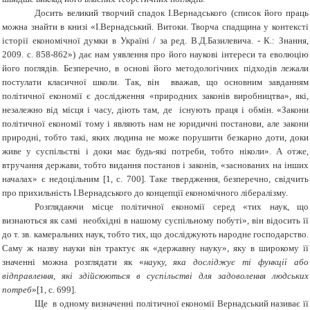
Досить великий творчий спадок І.Вернадського (список його праць
можна знайти в книзі «І.Вернадський. Витоки. Творча спадщина у контексті
історії економічної думки в Україні / за ред. В.Д.Базилевича. - К.: Знання,
2009. с. 858-862») дає нам уявлення про його наукові інтереси та еволюцію
його поглядів. Безперечно, в основі його методологічних підходів лежали
постулати класичної школи. Так, він вважав, що основним завданням
політичної економії є дослідження «природних законів виробництва», які,
незалежно від місця і часу, діють там, де існують праця і обмін. «Закони
політичної економії тому і являють нам не юридичні постанови, але закони
природні, тобто такі, яких людина не може порушити безкарно доти, доки
живе у суспільстві і доки має будь-які потреби, тобто ніколи». А отже,
втручання держави, тобто видання постанов і законів, «заснованих на інших
началах» є недоцільним [1, с. 700]. Таке твердження, безперечно, свідчить
про прихильність І.Вернадського до концепції економічного лібералізму.
Розглядаючи місце політичної економії серед «тих наук, що
визнаються як самі необхідні в нашому суспільному побуті», він відосить її
до т. зв. камеральних наук, тобто тих, що досліджують народне господарство.
Саму ж назву науки він трактує як «державну науку», яку в широкому її
значенні можна розглядати як «
науку, яка досліджує ті функції або
відправлення, які здійсюються в суспільстві для задоволення людських
потреб
»[1, с. 699].
Ще в одному визначенні політичної економії Вернадський називає її