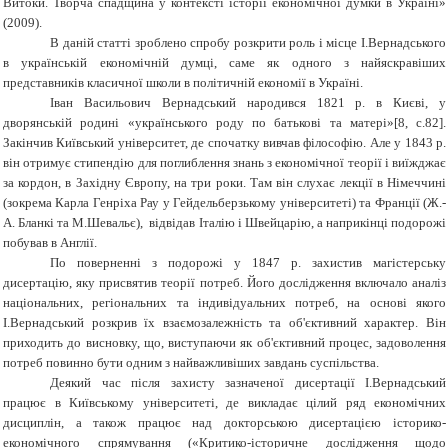
Витоки. Творча спадщина у контексті історії економічної думки в Україні»
(2009).
В даній статті зроблено спробу розкрити роль і місце І.Вернадського
в українській економічній думці, саме як одного з найяскравіших
представників класичної школи в політичній економії в Україні.
Іван Васильович Вернадський народився 1821 р. в Києві, у
дворянській родині «українського роду по батькові та матері»[8, с.82].
Закінчив Київський університет, де спочатку вивчав філософію. Але у 1843 р.
він отримує стипендію для поглиблення знань з економічної теорії і виїжджає
за кордон, в Західну Європу, на три роки. Там він слухає лекції в Німеччині
(зокрема Карла Генріха Рау у Гейдельберзькому університеті) та Франції (Ж.-
А. Бланкі та М.Шевальє), відвідав Італію і Швейцарію, а наприкінці подорожі
побував в Англії.
По поверненні з подорожі у 1847 р. захистив магістерську
дисертацію, яку присвятив теорії потреб. Його дослідження включало аналіз
національних, регіональних та індивідуальних потреб, на основі якого
І.Вернадський розкрив їх взаємозалежність та об'єктивний характер. Він
приходить до висновку, що, виступаючи як об'єктивний процес, задоволення
потреб повинно бути одним з найважливіших завдань суспільства.
Деякий час після захисту зазначеної дисертації І.Вернадський
працює в Київському університеті, де викладає цілий ряд економічних
дисциплін, а також працює над докторською дисертацією історико-
економічного спрямування («Критико-історичне дослідження щодо