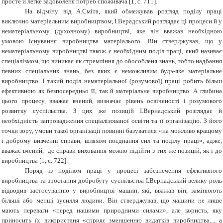
просте й легке задоволеня потреб споживача [1, с. 711].
На відміну від А.Сміта, який обмежував розгляд поділу праці
виключно матеріальним виробництвом, І.Верадський розглядає ці процеси й у
нематеріальному (духовному) виробництві, яке він вважав необхідною
умовою існування виробництва матеріалього. Він стверджував, що у
нематеріальному виробництві також є необхідним поділ праці, який називає
спеціалізмом, що виникає як стремління до обособленя знань, тобто надбання
певних спеціальних знань, без яких є неможливим будь-яке матеріальне
виробництво. І такий поділ нематеріальної (розумової) праці робить більш
ефективною як безпосередньо її, так й матеріальне виробництво. А глибина
цього процесу, вважає вчений, визначає рівень освіченості і розумового
розвитку суспільства. З цих же позицій І.Вернадський розглядає й
необхідність запровадження спеціалізованої освіти та її організацію. З його
точки зору, умови такої організації повинні базуватися «на можливо кращому
і доброму вивченні справи, шляхом поєднання сил та поділу праці», адже,
вважає вчений, до справи виховання можно підійти з тих же позицій, як і до
виробництва [1, с. 722].
Поряд із поділом праці у процесі забезпечення ефективного
виробництва та зростання добробуту суспільства І.Вернадський велику роль
відводив застосуванню у виробництві машин, які, вважав він, замінюють
більші або менші зусилля людини. Він стверджував, що машини не лише
мають переваги «перед нашими природними силами», але користь, яку
приносить їх використаня «сприяє зменшенню видатків виробництва..., а