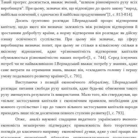
Такий прогрес досягається, вважає вчений, “шляхом рівномірного руху всіх
виробництв”. При цьому, зазначає він, що відповідно до цього закону “народ,
найбільш освічений, є одночасно й найбільш продуктивним”
[1, с. 813-814].
Досить ґрунтовно розглядає І.Вернадський процес відтворення
капіталу, щодо якого він визначає залежність між розміром відтворення й
зростанням добробуту країни, а норму відтворення він розглядає як дійсну
ознаку освіченості суспільства. При цьому він зазначає, що сферу
виробництва визначає попит, при цьому не стільки в кількісному скільки в
якісному відношенні, адже «різноманітність відтворення капіталів
обумовлюється різноманітністю наших потреб»[1, с. 744]. Серед існуючих
потреб чи не найважливішою І.Вернадський вважає потребу у знаннях, адже
саме витрати на отримання знань, вважає він, «складають головну і першу
умову подальшого розвитку країни»[1, с. 791].
Виступаючи з позицій економічного лібералізму, І.Вернадський
розглядає питання свободи руху капіталів, адже будь-які обмеження такого
руху зменшують результати їх використання. Мало того, він стверджував, що
«вільне застосування капіталів є економічним правилом, необхідним для
кожного суспільства» і що до такого вільного застосування капіталів народи
приходять лише після досягнення певного ступеню розвитку[1, с. 793].
Отже, аналіз наукової спадщини видатного українського вченого-
економіста незаперечно підтверджує приналежність його теоретичних
поглядів до класичного напрямку економічної думки, адже у свої працях він
відстоював економічний лібералізм, приватновласницьке господарство,