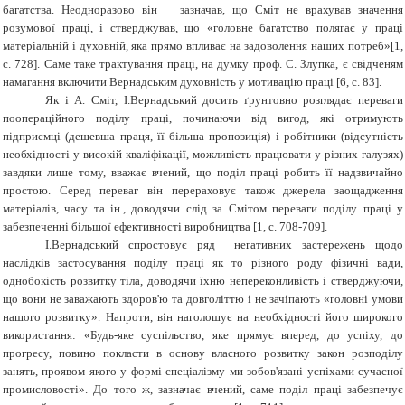
багатства. Неодноразово він зазначав, що Сміт не врахував значення
розумової праці, і стверджував, що «головне багатство полягає у праці
матеріальній і духовній, яка прямо впливає на задоволення наших потреб»[1,
с. 728]. Саме таке трактування праці, на думку проф. С. Злупка, є свідченям
намагання включити Вернадським духовність у мотивацію праці [6, с. 83].
Як і А. Сміт, І.Вернадський досить ґрунтовно розглядає переваги
поопераційного поділу праці, починаючи від вигод, які отримують
підприємці (дешевша праця, її більша пропозиція) і робітники (відсутність
необхідності у високій кваліфікації, можливість працювати у різних галузях)
завдяки лише тому, вважає вчений, що поділ праці робить її надзвичайно
простою. Серед переваг він перераховує також джерела заощадження
матеріалів, часу та ін., доводячи слід за Смітом переваги поділу праці у
забезпеченні більшої ефективності виробництва [1, с. 708-709].
І.Вернадський спростовує ряд негативних застережень щодо
наслідків застосування поділу праці як то різного роду фізичні вади,
однобокість розвитку тіла, доводячи їхню непереконливість і стверджуючи,
що вони не заважають здоров'ю та довголіттю і не зачіпають «головні умови
нашого розвитку». Напроти, він наголошує на необхідності його широкого
використання: «Будь-яке суспільство, яке прямує вперед, до успіху, до
прогресу, повино покласти в основу власного розвитку закон розподілу
занять, проявом якого у формі спеціалізму ми зобов'язані успіхами сучасної
промисловості». До того ж, зазначає вчений, саме поділ праці забезпечує