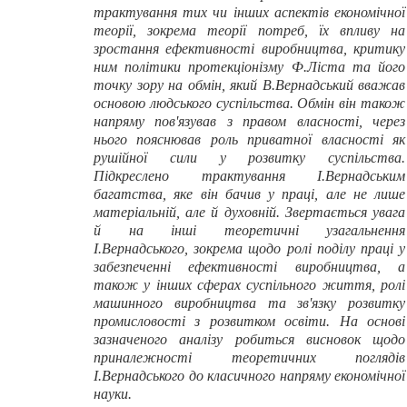
трактування тих чи інших аспектів економічної
теорії, зокрема теорії потреб, їх впливу на
зростання ефективності виробництва, критику
ним політики протекціонізму Ф.Ліста та його
точку зору на обмін, який В.Вернадський вважав
основою людського суспільства. Обмін він також
напряму пов'язував з правом власності, через
нього пояснював роль приватної власності як
рушійної сили у розвитку суспільства.
Підкреслено трактування І.Вернадським
багатства, яке він бачив у праці, але не лише
матеріальній, але й духовній. Звертається увага
й на інші теоретичні узагальнення
І.Вернадського, зокрема щодо ролі поділу праці у
забезпеченні ефективності виробництва, а
також у інших сферах суспільного життя, ролі
машинного виробництва та зв'язку розвитку
промисловості з розвитком освіти. На основі
зазначеного аналізу робиться висновок щодо
приналежності теоретичних поглядів
І.Вернадського до класичного напряму економічної
науки.