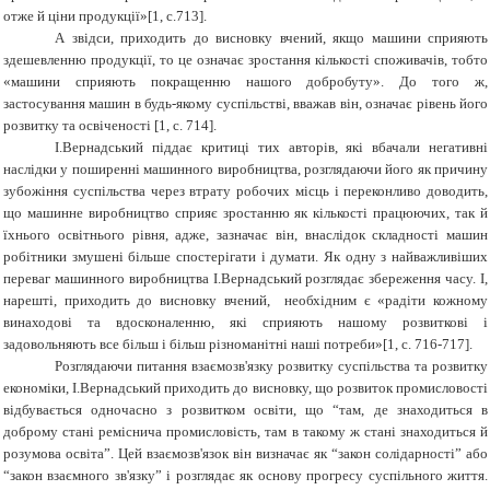
отже й ціни продукції»[1, с.713].
А звідси, приходить до висновку вчений, якщо машини сприяють
здешевленню продукції, то це означає зростання кількості споживачів, тобто
«машини сприяють покращенню нашого добробуту». До того ж,
застосування машин в будь-якому суспільстві, вважав він, означає рівень його
розвитку та освіченості [1, с. 714].
І.Вернадський піддає критиці тих авторів, які вбачали негативні
наслідки у поширенні машинного виробництва, розглядаючи його як причину
зубожіння суспільства через втрату робочих місць і переконливо доводить,
що машинне виробництво сприяє зростанню як кількості працюючих, так й
їхнього освітнього рівня, адже, зазначає він, внаслідок складності машин
робітники змушені більше спостерігати і думати. Як одну з найважливіших
переваг машинного виробництва І.Вернадський розглядає збереження часу. І,
нарешті, приходить до висновку вчений, необхідним є «радіти кожному
винаходові та вдосконаленню, які сприяють нашому розвиткові і
задовольняють все більш і більш різноманітні наші потреби»[1, с. 716-717].
Розглядаючи питання взаємозв'язку розвитку суспільства та розвитку
економіки, І.Вернадський приходить до висновку, що розвиток промисловості
відбувається одночасно з розвитком освіти, що “там, де знаходиться в
доброму стані реміснича промисловість, там в такому ж стані знаходиться й
розумова освіта”. Цей взаємозв'язок він визначає як “закон солідарності” або
“закон взаємного зв'язку” і розглядає як основу прогресу суспільного життя.