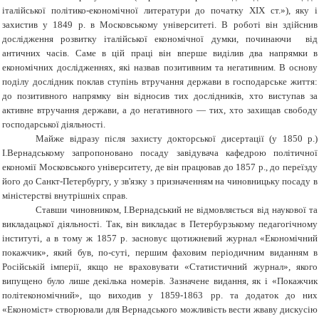
італійської політико-економічної литератури до початку ХІХ ст.»), яку і
захистив у 1849 р. в Московському університеті. В роботі він здійснив
дослідження розвитку італійської економічної думки, починаючи від
античних часів. Саме в цій праці він вперше виділив два напрямки в
економічних дослідженнях, які назвав позитивним та негативним. В основу
поділу дослідник поклав ступінь втручання держави в господарське життя:
до позитивного напрямку він відносив тих дослідників, хто виступав за
активне втручання держави, а до негативного — тих, хто захищав свободу
господарської діяльності.
Майже відразу після захисту докторської дисертації (у 1850 р.)
І.Вернадському запропоновано посаду завідувача кафедрою політичної
економії Московського університету, де він працював до 1857 р., до переїзду
його до Санкт-Петербургу, у зв'язку з призначенням на чиновницьку посаду в
міністерстві внутрішніх справ.
Ставши чиновником, І.Вернадський не відмовляється від наукової та
викладацької діяльності. Так, він викладає в Петербурзькому педагогічному
інституті, а в тому ж 1857 р. засновує щотижневий журнал «Економічний
покажчик», який був, по-суті, першим фаховим періодичним виданням в
Російській імперії, якщо не враховувати «Статистичний журнал», якого
випущено було лише декілька номерів. Зазначене видання, як і «Покажчик
політекономічний», що виходив у 1859-1863 рр. та додаток до них
«Економіст» створювали для Вернадського можливість вести жваву дискусію