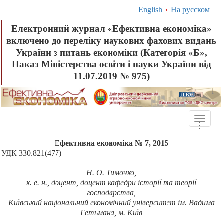
English
•
На русском
Електронний журнал «Ефективна економіка»
включено до переліку наукових фахових видань
України з питань економіки (Категорія «Б»,
Наказ Міністерства освіти і науки України від
11.07.2019 № 975)
Toggle
.
.
.
naviga
Ефективна економіка № 7, 2015
УДК 330.821(477)
Н. О. Тимочко,
к. е. н., доцент, доцент кафедри історії та теорії
господарства,
Київський національний економічний університет ім. Вадима
Гетьмана, м. Київ