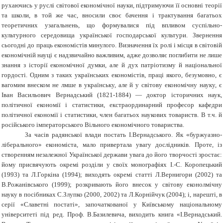
рухаючись у руслі світової економічної науки, підтримуючи її основні теорії
та школи, в той же час, вносили своє бачення і трактування багатьох
теоретичних узагальнень, що формувалися під впливом суспільно-
культурного середовища української господарської культури. Звернення
сьогодні до праць економістів минулого. Визначення їх ролі і місця в світовій
економічній науці є надзвичайно важливим, адже дозволяє поглибити не лише
знання з історії економічної думки, але й дух патріотизму й національної
гордості. Одним з таких українських економістів, праці якого, безумовно, є
вагомим внеском не лмше в українську, але й у світову економічну науку, є
Іван Васильович Вернадський (1821-1884) — доктор історичних наук,
політичної економії і статистики, екстраординарний професор кафедри
політичної економії і статистики, член багатьох наукових товариств.
В т.ч. й
російського імператорського Вільного економічного товариства.
За часів радянської влади постать І.Вернадського. Як «буржуазно-
ліберального» економіста, мало привертала увагу дослідників. Проте, із
створенням незалежної Української держави увага до його творчості зростає:
йому присвячують окремі розділи у своїх монографіях І.-С. Коропецький
(1993) та Л.Горкіна (1994); виходять окремі статті Л.Вернигори (2002) та
В.Рожанівського (1999); розкривають його внесок у світову еконолмічну
науку в посібниках С.Злупко (2000, 2002) та Л.Корнійчук (2004); і, нарешті, в
серії «Славетні постаті», започаткованої у Київському національному
університеті під ред. Проф. В.Базилевича, виходить книга «І.Вернадський.