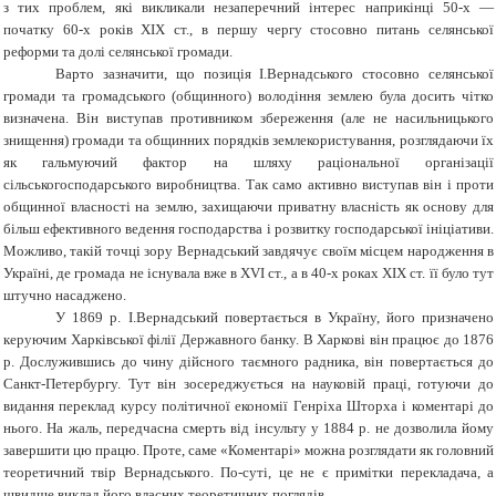
з тих проблем, які викликали незаперечний інтерес наприкінці 50-х —
початку 60-х років ХІХ ст., в першу чергу стосовно питань селянської
реформи та долі селянської громади.
Варто зазначити, що позиція І.Вернадського стосовно селянської
громади та громадського (общинного) володіння землею була досить чітко
визначена. Він виступав противником збереження (але не насильницького
знищення) громади та общинних порядків землекористування, розглядаючи їх
як гальмуючий фактор на шляху раціональної організації
сільськогосподарського виробництва. Так само активно виступав він і проти
общинної власності на землю, захищаючи приватну власність як основу для
більш ефективного ведення господарства і розвитку господарської ініціативи.
Можливо, такій точці зору Вернадський завдячує своїм місцем народження в
Україні, де громада не існувала вже в XVI ст., а в 40-х роках ХІХ ст. її було тут
штучно насаджено.
У 1869 р. І.Вернадський повертається в Україну, його призначено
керуючим Харківської філії Державного банку. В Харкові він працює до 1876
р. Дослужившись до чину дійсного таємного радника, він повертається до
Санкт-Петербургу. Тут він зосереджується на науковій праці, готуючи до
видання переклад курсу політичної економії Генріха Шторха і коментарі до
нього. На жаль, передчасна смерть від інсульту у 1884 р. не дозволила йому
завершити цю працю. Проте, саме «Коментарі» можна розглядати як головний
теоретичний твір Вернадського. По-суті, це не є примітки перекладача, а
швидше виклад його власних теоретичних поглядів.