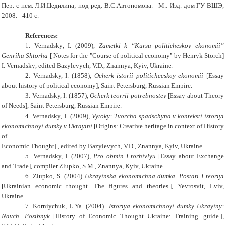
Пер. с нем. Л.И.Цедилина; под ред. В.С.Автономова. - М.: Изд. дом ГУ ВШЭ,
2008. - 410 с.
References:
1.
Vernadsky
,
I
. (2009),
Zametki k “Kursu politicheskoy ekonomii”
Genriha Shtorha
[
Notes for the "Course
of political economy
"
by
Henryk Storch
]
I. Vernadsky
, e
dited Bazylevych
, V.D
.
, Znannya, Kyiv, Ukraine.
2.
Vernadsky, I. (1858),
Ocherk istorii politichecskoy ekonomii
[Essay
about history of political economy], Saint Petersburg, Russian Empire.
3.
Vernadsky, I. (1857),
Ocherk teorrii potrebnostey
[Essay about Theory
of Needs], Saint Petersburg, Russian Empire.
4.
Vernadsky
,
I
. (2009),
Vytoky: Tvorcha spadschyna v konteksti istoriyi
ekonomichnoyi dumky v Ukrayini
[Origins: Creative heritage in context of History
of
Economic Thought]
, e
dited
by
Bazylevych
, V.D
.
, Znannya, Kyiv, Ukraine.
5.
Vernadsky, I. (2007),
Pro obmin I torhivlyu
[Essay about Exchange
and Trade], compiler Zlupko, S.M., Znannya, Kyiv, Ukraine.
6.
Zlupko
,
S.
(2004)
Ukrayinska ekonomichna dumka. Postati I teoriyi
[
Ukrainian economic thought. The figures and theories.]
, Yevrosvit, Lviv,
Ukraine.
7.
Korniychuk
, L.Ya. (2004)
Istoriya ekonomichnoyi dumky Ukrayiny:
Navch. Posibnyk
[
History of Economic Thought Ukraine: Training. guide.
],