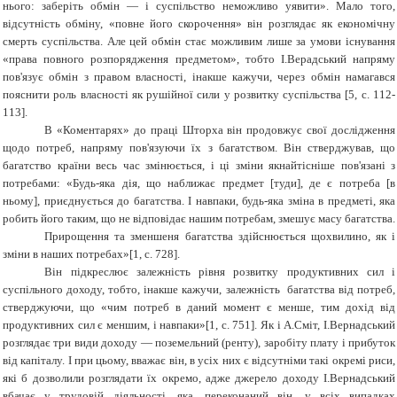
нього: заберіть обмін — і суспільство неможливо уявити». Мало того,
відсутність обміну, «повне його скорочення» він розглядає як економічну
смерть суспільства. Але цей обмін стає можливим лише за умови існування
«права повного розпорядження предметом», тобто І.Верадський напряму
пов'язує обмін з правом власності, інакше кажучи, через обмін намагався
пояснити роль власності як рушійної сили у розвитку суспільства [5, с. 112-
113].
В «Коментарях» до праці Шторха він продовжує свої дослідження
щодо потреб, напряму пов'язуючи їх з багатством. Він стверджував, що
багатство країни весь час змінюється, і ці зміни якнайтісніше пов'язані з
потребами: «Будь-яка дія, що наближає предмет [туди], де є потреба [в
ньому], приєднується до багатства. І навпаки, будь-яка зміна в предметі, яка
робить його таким, що не відповідає нашим потребам, змешує масу багатства.
Прирощення та зменшеня багатства здійснюється щохвилино, як і
зміни в наших потребах»[1, с. 728].
Він підкреслює залежність рівня розвитку продуктивних сил і
суспільного доходу, тобто, інакше кажучи, залежність багатства від потреб,
стверджуючи, що «чим потреб в даний момент є менше, тим дохід від
продуктивних сил є меншим, і навпаки»[1, с. 751]. Як і А.Сміт, І.Вернадський
розглядає три види доходу — поземельний (ренту), заробіту плату і прибуток
від капіталу. І при цьому, вважає він, в усіх них є відсутніми такі окремі риси,
які б дозволили розглядати їх окремо, адже джерело доходу І.Вернадський
вбачає у трудовій діяльності, яка, переконаний він, у всіх випадках