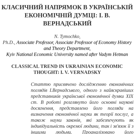
КЛАСИЧНИЙ НАПРЯМОК В УКРАЇНСЬКІЙ
ЕКОНОМІЧНІЙ ДУМЦІ: І.
В.
ВЕРНАДСЬКИЙ
N. Tymochko
,
Ph.D.,
Associate Professor, Associate Professor of Economy History
and Theory Department,
Kyiv National Economic University named after Vadym Hetman
CLASSICAL TREND IN UKRAINIAN ECONOMIC
THOUGHT: I. V. VERNADSKY
Статтю присвячено дослідженню економічних
поглядів І.Вернадського, одного з найяскравіших
представників української економічної думки ХІХ
ст. В роботі розглянуто його основні наукові
досягнення, представлено його погляди на
визначення економічної науки як теорії послуг, а
також науки законів, які забезпечують як
індивідуальність окремої людини, так і зв'язок її з
іншими людьми. Проаналізовано його