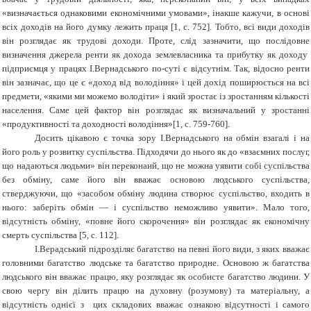
«визначається однаковими економічними умовами», інакше кажучи, в основі
всіх доходів на його думку лежить праця [1, с. 752]. Тобто, всі види доходів
він розглядає як трудові доходи. Проте, слід зазначити, що послідовне
визначення джерела ренти як дохода землевласника та прибутку як доходу
підприємця у працях І.Вернадського по-суті є відсутнім. Так, відосно ренти
він зазначає, що це є «доход від володіння» і цей дохід поширюється на всі
предмети, «якими ми можемо володіти» і який зростає із зростанням кількості
населення. Саме цей фактор він розглядає як визначальний у зростанні
«продуктивності та доходності володіння»
[1, с. 759-760].
Досить цікавою є точка зору І.Вернадського на обмін взагалі і на
його роль у розвитку суспільства. Підходячи до нього як до «взаємних послуг,
що надаються людьми» він переконаий, що не можна уявити собі суспільства
без обміну, саме його він вважає основою людського суспільства,
стверджуючи, що «засобом обміну людина створює суспільство, входить в
нього: заберіть обмін — і суспільство неможливо уявити». Мало того,
відсутність обміну, «повне його скорочення» він розглядає як економічну
смерть суспільства [5, с. 112].
І.Верадський підрозділяє багатство на певні його види, з яких вважає
головними багатство людське та багатство природне. Основою ж багатства
людського він вважає працю, яку розглядає як особисте багатство людини. У
свою чергу він ділить працю на духовну (розумову) та матеріальну, а
відсутність однієї з цих складових вважає ознакою відсутності і самого