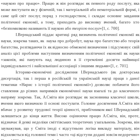
«наукою про працю». Працю ж він розглядає як певного роду послугу, яка
може виступати як у фізичній, так і матеріальній або нематеріальній формі, і
саме цей світ послуг, поряд з господарством, і складає основне завдання
політичної економії, а тому, приходить до висновку вчений, багато хто
«безпомилково називають її наукою або
теорією послуг
»[1, с. 700].
І.Вернадський піддає критиці ряд визначень політичної економії як
науки, зокрема таких, як наука про добробут, наука про багатство або теорія
багатства, розглядаючи їх як відносно обмежені визначення і підсумовує свій
аналіз цієї проблеми наступним визначенням політичної економії як науки
«законів, які панують над людиною в її стремлінні досягти найвищої
індивідуальності і найсильнішої ассоціації з іншими людьми»[1, с. 701].
Історико-економічні дослідження І.Вернадського (як докторська
дисертація, так і перша в російській та українській науці праця з даної
тематики «Нарис з історії політичної економії») дозволяє побачити його
ставлення до різних напрямків економічної науки взагалі та до класичного
напряму зокрема. Так, А.Сміта він розглядає як засновника класичої школи,
вчення якого визначило її основі постулати. Головне досягнення А.Сміта він
вбачає у розвитку трудової теорії цінності, прибічником якої І.Вернадський
залишиться до кінця життя. Високо оцінюючи працю А.Сміта, він, проте,
відзначає й деякі недоліки сміттівських теоретичих узагальнень. Зокрема, він
зауважував, що у Сміта іноді є відсутньою логіка викладу матеріалу, він
відхиляється від головної теми і часто «ці відступи додані зовсім недоречно»