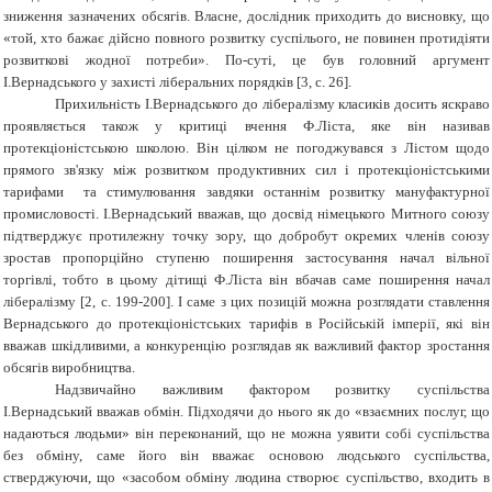
зниження зазначених обсягів. Власне, дослідник приходить до висновку, що
«той, хто бажає дійсно повного розвитку суспілього, не повинен протидіяти
розвиткові жодної потреби». По-суті, це був головний аргумент
І.Вернадського у захисті ліберальних порядків [3, с. 26].
Прихильність І.Вернадського до лібералізму класиків досить яскраво
проявляється також у критиці вчення Ф.Ліста, яке він називав
протекціоністською школою. Він цілком не погоджувався з Лістом щодо
прямого зв'язку між розвитком продуктивних сил і протекціоністськими
тарифами та стимулювання завдяки останнім розвитку мануфактурної
промисловості. І.Вернадський вважав, що досвід німецького Митного союзу
підтверджує протилежну точку зору, що добробут окремих членів союзу
зростав пропорційно ступеню поширення застосування начал вільної
торгівлі, тобто в цьому дітищі Ф.Ліста він вбачав саме поширення начал
лібералізму [2, с. 199-200]. І саме з цих позицій можна розглядати ставлення
Вернадського до протекціоністських тарифів в Російській імперії, які він
вважав шкідливими, а конкуренцію розглядав як важливий фактор зростання
обсягів виробництва.
Надзвичайно важливим фактором розвитку суспільства
І.Вернадський вважав обмін. Підходячи до нього як до «взаємних послуг, що
надаються людьми» він переконаний, що не можна уявити собі суспільства
без обміну, саме його він вважає основою людського суспільства,
стверджуючи, що «засобом обміну людина створює суспільство, входить в