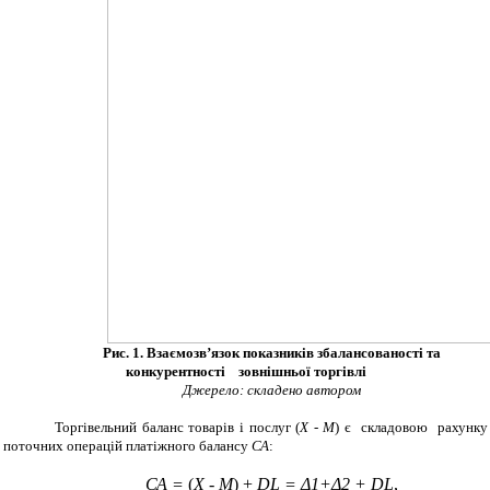
Рис. 1. Взаємозв’язок показників збалансованості та
конкурентності зовнішньої торгівлі
Джерело
: складено автором
Торгівельний баланс товарів і послуг (
Х - М
) є
складовою рахунку
поточних операцій платіжного балансу
СА
:
СА =
(
Х - М
) +
DL
=
Δ
1+
Δ
2 +
DL
,