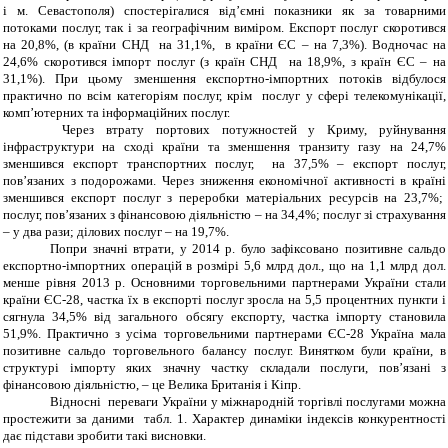
і м. Севастополя)
спостерігалися від’ємні показники як за товарними
потоками послуг, так і за географічним виміром. Експорт послуг скоротився
на 20,8%, (в країни СНД на 31,1%, в країни ЄС – на 7,3%). Водночас на
24,6% скоротився імпорт послуг (з країн СНД на 18,9%, з країн ЄС – на
31,1%). При цьому зменшення експортно-імпортних потоків відбулося
практично по всім категоріям послуг, крім послуг у сфері телекомунікації,
комп’ютерних та інформаційних послуг.
Через втрату портових потужностей у Криму, руйнування
інфраструктури на сході країни та зменшення транзиту газу на 24,7%
зменшився експорт транспортних послуг, на 37,5% – експорт послуг,
пов’язаних з подорожами. Через зниження економічної активності в країні
зменшився експорт послуг з переробки матеріальних ресурсів на 23,7%;
послуг, пов’язаних з фінансовою діяльністю – на 34,4%; послуг зі страхування
– у два рази; ділових послуг – на 19,7%.
Попри значні втрати, у 2014 р. було зафіксовано позитивне сальдо
експортно-імпортних операцій в розмірі 5,6 млрд дол., що на 1,1 млрд дол.
менше рівня 2013 р. Основними торговельними партнерами України стали
країни ЄС-28, частка їх в експорті послуг зросла на 5,5 процентних пункти і
сягнула 34,5% від загального обсягу експорту, частка імпорту становила
51,9%. Практично з усіма торговельними партнерами ЄС-28 Україна мала
позитивне сальдо торговельного балансу послуг. Винятком були країни, в
структурі імпорту яких значну частку складали послуги, пов’язані з
фінансовою діяльністю, – це Велика Британія і Кіпр.
Відносні переваги України у міжнародній торгівлі послугами можна
простежити за даними табл. 1. Характер динаміки індексів конкурентності
дає підстави зробити такі висновки.