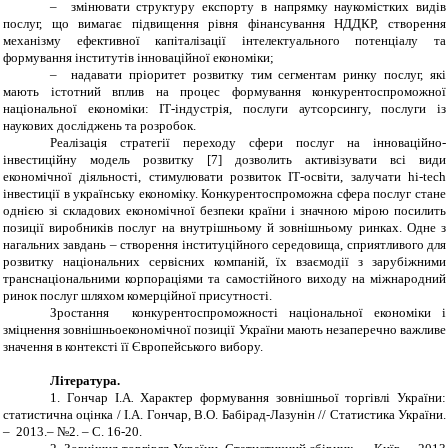
–
змінювати структуру експорту в напрямку наукомістких видів
послуг, що вимагає підвищення рівня фінансування НДДКР, створення
механізму ефективної капіталізації інтелектуального потенціалу та
формування інститутів інноваційної економіки;
–
надавати пріоритет розвитку тим сегментам ринку послуг, які
мають
істотний вплив на процес формування конкурентоспроможної
національної економіки:
ІТ-індустрія, послуги аутсорсингу, послуги із
наукових досліджень та розробок.
Реалізація стратегії переходу сфери послуг на інноваційно-
інвестиційну модель розвитку [7] дозволить активізувати всі види
економічної діяльності, стимулювати розвиток ІТ-освіти, залучати
hi
-
tech
інвестиції в українську економіку.
Конкурентоспроможна сфера послуг стане
однією зі складових економічної безпеки країни і значною мірою посилить
позиції виробників послуг на внутрішньому й зовнішньому ринках. Одне з
нагальних завдань – створення інституційного середовища, сприятливого для
розвитку національних сервісних компаній, їх взаємодії з зарубіжними
транснаціональними корпораціями та самостійного виходу на міжнародний
ринок послуг шляхом комерційної присутності.
Зростання конкурентоспроможності національної економіки і
зміцнення зовнішньоекономічної позиції України мають незаперечно важливе
значення в контексті її Європейського вибору.
Література.
1.
Гончар І.А
.
Характер формування зовнішньої торгівлі України:
статистична оцінка / І.А. Гончар, В.О. Бабірад-Лазунін // Статистика України.
– 2013.– №2. – С. 16-20.