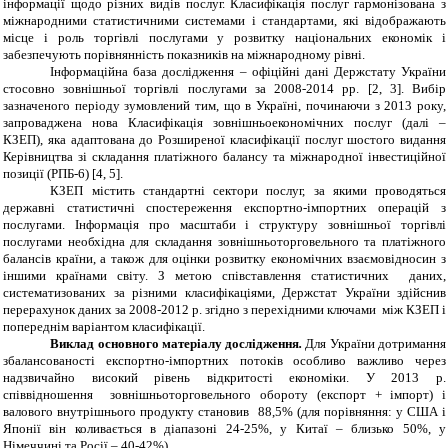
інформації щодо різних видів послуг. Класифікація послуг гармонізована з
міжнародними статистичними системами і стандартами, які відображають
місце і роль торгівлі послугами у розвитку національних економік і
забезпечують порівнянність показників на міжнародному рівні.
Інформаційна база дослідження – офіційні дані Держстату України
стосовно зовнішньої торгівлі послугами за 2008-2014 рр.
[2, 3]. Вибір
зазначеного періоду зумовлений тим, що в Україні, починаючи з 2013 року,
запроваджена нова Класифікація зовнішньоекономічних послуг (далі –
КЗЕП), яка адаптована до Розширеної класифікації послуг
шостого видання
Керівництва зі складання платіжного балансу та міжнародної інвестиційної
позиції (
РПБ-6
) [4, 5].
КЗЕП містить стандартні сектори послуг, за якими проводяться
державні статистичні спостереження експортно-імпортних операцій з
послугами. Інформація про масштаби і структуру зовнішньої торгівлі
послугами необхідна для складання зовнішньоторговельного та платіжного
балансів країни, а також для оцінки розвитку економічних взаємовідносин з
іншими країнами світу. З метою співставлення статистичних даних,
систематизованих за різними класифікаціями, Держстат України здійснив
перерахунок даних за 2008-2012 р. згідно з перехідними ключами між КЗЕП і
попереднім варіантом класифікації.
Виклад основного матеріалу дослідження
.
Для України дотримання
збалансованості експортно-імпортних потоків особливо важливо через
надзвичайно високий рівень відкритості економіки. У 2013 р.
співвідношення зовнішньоторговельного обороту (експорт + імпорт) і
валового внутрішнього продукту становив 88,5% (для порівняння: у США і
Японії він коливається в діапазоні 24-25%, у Китаї – близько 50%, у
Німеччині та Росії – 40-42%).