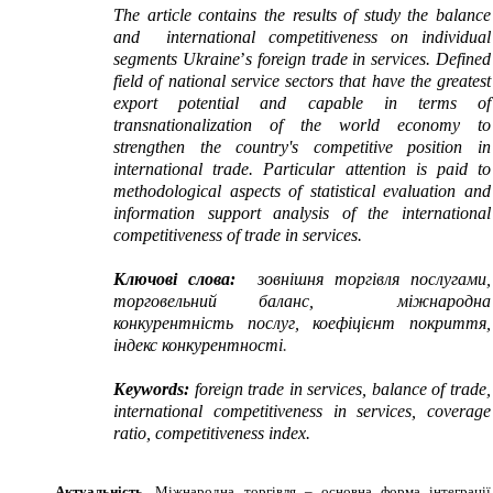
The article
contains the results of study
the
balance
and
international competitiveness
o
n
individual
segments Ukraine
’
s
foreign trade in services
. Defined
field of national service sectors that have the greatest
export potential and capable in terms of
transnationalization of the world economy to
strengthen the country's competitive position in
international trade. Particular attention is paid to
methodological aspects of statistical evaluation and
information support analysis of the international
competitiveness of trade
in services
.
Ключові слова:
зовнішня торгівля послугами,
торговельний баланс
,
міжнародна
конкурентність послуг, коефіцієнт покриття,
індекс конкурентності
.
Keywords
:
foreign trade in services
,
balance of trade
,
international competitiveness in services
,
coverage
ratio, competitiveness index
.
Актуальність
.
Міжнародна торгівля – основна форма інтеграції