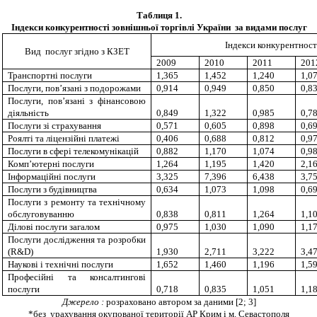
Таблиця 1.
Індекси
конкурентності
зовнішньої торгівлі України за видами послуг
Індекси конкурентност
Вид послуг згідно з КЗЕТ
2009
2010
2011
201
Транспортні послуги
1,365
1,452
1,240
1,0
Послуги, пов’язані з подорожами
0,914
0,949
0,850
0,8
Послуги, пов’язані з фінансовою
діяльність
0,849
1,322
0,985
0,7
Послуги зі страхування
0,571
0,605
0,898
0,6
Роялті та ліцензійні платежі
0,406
0,688
0,812
0,9
Послуги в сфері телекомунікацій
0,882
1,170
1,074
0,9
Комп’
ютерні послуги
1,264
1,195
1,420
2,1
Інформаційні послуги
3,325
7,396
6,438
3,7
Послуги з будівництва
0,634
1,073
1,098
0,6
Послуги з ремонту та технічному
обслуговуванню
0,838
0,811
1,264
1,1
Ділові послуги загалом
0,975
1,030
1,090
1,1
Послуги дослідження та розробки
(
R
&
D
)
1,930
2,711
3,222
3,4
Наукові і технічні послуги
1,652
1,460
1,196
1,5
Професійні та консалтингові
послуги
0,718
0,835
1,051
1,1
Джерело :
розраховано автором за даними
[
2; 3]
*без
урахування окупованої території АР Крим і м. Севастополя