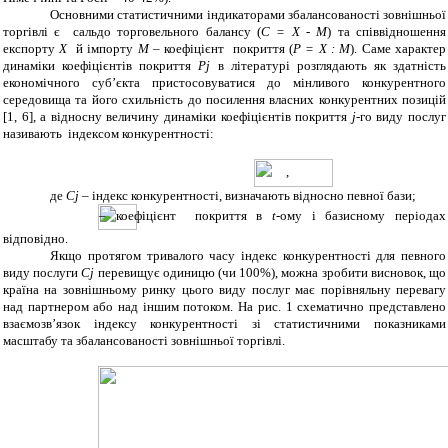
Основними статистичними індикаторами збалансованості зовнішньої
торгівлі є сальдо торговельного балансу
(
С = Х
-
М
) та співвідношення
експорту
Х
й імпорту
М
– коефіцієнт покриття
(
Р = Х : М
). Саме характер
динаміки коефіцієнтів покриття
Pj
в літературі розглядають як здатність
економічного суб’єкта пристосовуватися до мінливого конкурентного
середовища та його схильність до посилення власних конкурентних позицій
[1, 6], а відносну величину динаміки коефіцієнтів покриття
j
-го виду послуг
називають індексом конкурентності:
,
де
Cj
– індекс конкурентності, визначають відносно певної бази;
– коефіцієнт покриття в
t
-ому і базисному періодах
відповідно.
Якщо протягом тривалого часу індекс конкурентності
для певного
виду послуги
Cj
перевищує одиницю (чи 100%), можна зробити висновок, що
країна на зовнішн
ьому
ринку
цього
виду послуг має порівняльну перевагу
над партнером або над іншим потоком. На рис. 1 схематично представлено
взаємозв’язок індексу конкурентності зі статистичними показниками
масштабу та збалансованості зовнішньої торгівлі.