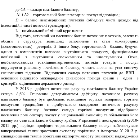
де
СА
– сальдо платіжного балансу;
Δ
1 і
Δ
2 – торговельний баланс товарів і послуг відповідно;
D
– баланс некомерційних платежів
(об’єднує чисті доходи від
інвестицій і чисті поточні трансферти);
L
– номінальний обмінний курс валют.
Від
того, активний чи пасивний баланс
поточних платежів
,
залежать
обсяги і структура зовнішніх запозичень та стан міжнародних
(золотовалютних) резервів.
З іншго боку, т
орговельний
баланс, будучи
одним з компонентів валового внутрішнього продукту, функціонально
пов’язаний з внутрішнім споживанням та інвестуванням. Отже,
незбалансованість зовнішньоторговельних потоків товарів і послуг,
порушуючи рівновагу платіжного балансу, чинить вплив на усю систему
економічних відносин.
Відношення сальдо поточних платежів до ВВП –
основний індикатор міжнародної фінансової позиції країни і один з
критеріїв оцінювання державного ризику.
У 2013 р. дефіцит поточного рахунку платіжного балансу України
сягнув 8,6%. Основним детермінантом дефіциту поточного рахунку
платіжного балансу був дисбаланс зовнішньої торгівлі товарами,
торгівля
послугами традиційно є прибутковою складовою
поточного рахунку
платіжного балансу. Активне сальдо торгівлі послугами відображає
посилення ролі сектору послуг у національній економіці та збільшення його
впливу на стан платіжного балансу країни. У кризовий і посткризовий (2010-
2012 рр.) періоди профіцит торговельного балансу послуг забезпечували
випереджаючі темпи зростання експорту порівняно з імпортом. У 2013 р.
співвідношення темпів зростання експорту/імпорту змінилося: надходження