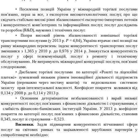
•
Посилення позицій України у міжнародній торгівлі послугами
пов’язано, перш за все, з експортом високотехнологічних послуг, про що
свідчать стабільно високі рівні збалансованості експортно-імпортних потоків
і конкурентності комп’ютерних та інформаційних послуг, послуг досліджень
та розробок (R&D), наукових і технічних послуг.
•
Попри високий рівень збалансованості зовнішньої торгівлі
транспортними послугами (у 2013 р.
Р
= 4,84), Україна втрачає свої позиції на
ринку міжнародних перевезень: індекс конкурентності транспортних послуг
зменшився з 1,365 у 2010 р. до 0,976 у 2014 р.
Знижується конкурентність
послуг у сфері телекомунікацій, послуг з ремонту і технічному
обслуговуванню. Не витримують міжнародної конкуренції послуги, пов’язані
з подорожами.
•
Дисбаланс торгівлі послугами по категорії «Роялті та ліцензійні
платежі» зумовлений низьким рівнем інноваційної діяльності підприємств
України (переважно через нестачу коштів) та недосконалою системою
захисту прав інтелектуальної власності. Коефіцієнт покриття коливався від
0,134 у 2008 р. до 0,114 у 2013 р.
•
Основним детермінантом незбалансованості і вкрай низької
конкурентності послуг, пов’язаних з фінансовою діяльністю і страхуванням, є
слабкість фінансово-банківських інституцій України. У 2013 р. коефіцієнт
покриття по категорії послуг, пов’язаних з фінансовою діяльністю, становив
0,345, послуг зі страхування – 0,523.
Висновки.
Задля підвищення конкурентності вітчизняної сфери
послуг на світових ринках та зацікавленості зарубіжних партнерів у
співробітництві необхідно: