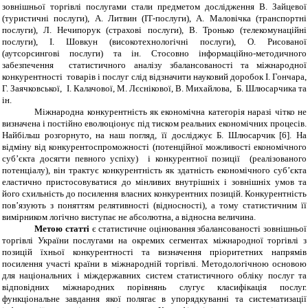
зовнішньої торгівлі послугами
стали предметом дослідження
В. Зайцевої
(туристичні послуги), А. Литвин (ІТ-послуги), А. Маловічка (транспортні
послуги), Л. Нечипорук (страхові послуги), В. Тронько (телекомунаційні
послуги), І. Шовкун (високотехнологічні послуги), О. Рисованої
(аутсорсингові послуги) та ін. Стосовно інформаційно-методичного
забезпечення статистичного аналізу
збалансованості та міжнародної
конкурентності товарів і послуг слід відзначити науковий доробок І. Гончара,
Г. Заячковської, І. Калачової, М. Лєснікової, В. Михайлова, Б. Шлюсарчика та
ін.
Міжнародна конкурентність як економічна категорія наразі чітко не
визначена і постійно еволюціонує під тиском реальних економічних процесів.
Найбільш розгорнуто, на наш погляд, її досліджує Б. Шлюсарчик [6]. На
відміну від конкурентоспроможності (потенційної можливості економічного
суб’єкта досягти певного успіху) і конкурентної позиції (реалізованого
потенціалу),
він трактує конкурентність як здатність економічного суб’єкта
еластично пристосовуватися до мінливих внутрішніх і зовнішніх умов та
його схильність до посилення власних конкурентних позицій.
Конкурентність
пов’
язують з поняттям релятивності (відносності), а тому
статистичним її
вимірником логічно виступає не абсолютна, а відносна величина.
Метою статті
є статистичне оцінювання збалансованості зовнішньої
торгівлі України послугами на окремих сегментах міжнародної торгівлі з
позицій їхньої конкурентності та визначення пріоритетних напрямів
посилення участі країни в міжнародній торгівлі. Методологічною основою
для національних і міждержавних систем статистичного обліку послуг та
відповідних міжнародних порівнянь слугує класифікація послуг.
функціональне завдання якої полягає в упорядкуванні та систематизації