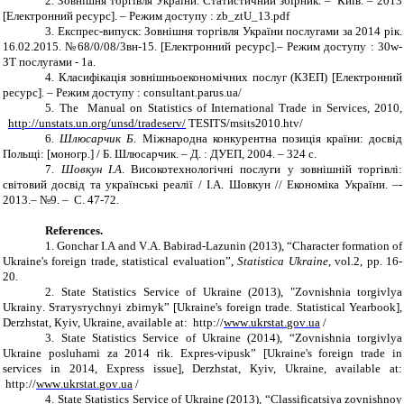
2.
Зовнішня торгівля України. Статистичний збірник. – Київ. – 2013
[Електронний ресурс]. – Режим доступу
:
zb
_
ztU
_13.
pdf
3.
Експрес-випуск: Зовнішня торгівля України послугами за 2014 рік.
16.02.2015. №68/0/08/3вн-15. [Електронний ресурс].– Режим доступу : 30w-
ЗТ послугами - 1а.
4.
Класифікація зовнішньоекономічних послуг (КЗЕП) [Електронний
ресурс]. – Режим доступу : consultant.
parus
.
ua
/
5.
The Manual on Statistics of International Trade in Services, 2010,
http
://
unstats
.
un
.
org
/
unsd
/
tradeserv/
TESITS/msits2010.htv/
6.
Шлюсарчик
Б
. Міжнародна конкурентна позиція країни: досвід
Польщі: [моногр.] / Б. Шлюсарчик. – Д. : ДУЕП, 2004. – 324 с.
7.
Шовкун І
.
А
. Високотехнологічні
послуги у зовнішній торгівлі:
світовий досвід та українські
реалії / І.А. Шовкун //
Економіка України.
–
­
2013
.–
№
9. – С. 47-72.
References.
1.
G
onchar I
.
A
and
V
.
A
.
Babirad-Lazunin
(2013), “
Character formation of
Ukraine's foreign trade, statistical evaluation
”,
Statistic
a
Ukrain
e
, vol.
2
, pp
. 16-
20.
2.
State Statistics Service of Ukraine (2013), "Z
о
vnishnia t
о
rgivlya
Ukrainy
.
S
тат
ys
т
ychnyi zbirnyk” [Ukraine's foreign trade. Statistical Yearbook]
,
Derzhstat
,
Кyiv, Ukraine, available at:
http://
www
.
ukrstat
.
gov
.
ua
/
3.
State Statistics Service of Ukraine (2014),
“Z
о
vnishnia t
о
rgivlya
Ukraine
p
о
sluhami z
а 2014
rik.
Е
xpres
-
vipusk” [Ukraine's foreign trade in
services in 2014, Express issue]
,
Derzhstat
,
Кyiv, Ukraine, available at:
http://
www
.
ukrstat
.
gov
.
ua
/
4.
State Statistics Service of Ukraine (2013), “
Classifica
tsiya z
о
vnishnoy