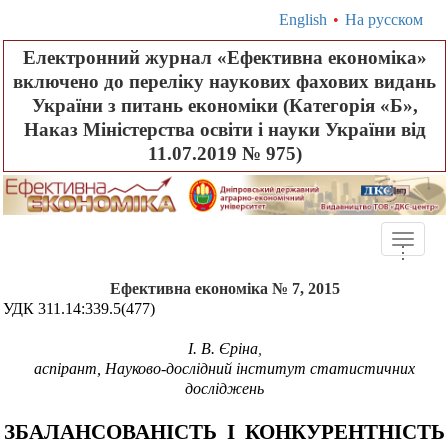
English
•
На русском
Електронний журнал «Ефективна економіка»
включено до переліку наукових фахових видань
України з питань економіки (Категорія «Б»,
Наказ Міністерства освіти і науки України від
11.07.2019 № 975)
Toggle
.
.
.
naviga
Ефективна економіка № 7, 2015
УДК
311.
14:339.5(477)
І. В. Єріна
,
аспірант
,
Науково-дослідний інститут статистичних
досліджень
ЗБАЛАНСОВАНІСТЬ І КОНКУРЕНТНІСТЬ