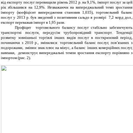
від експорту послуг перевищили рівень 2012 р. на 9,1%, імпорт послуг за цей
рік збільшився на 12,9%.
Незважаючи на випереджальний темп зростання
імпорту (коефіцієнт випередження становив 1,035), торговельний баланс
послуг у 2013 р. був
зведений з позитивним сальдо в розмірі
7,2 млрд дол.,
експорт переважав імпорт в 1,95 рази.
Профіцит торговельного балансу послуг стабільно забезпечують
транспортні послуги, передусім трубопровідний транспорт. Тенденції
розвитку зовнішньої торгівлі інших видів послуг в посткризовий період,
починаючи з 2010 р., змінилися: торговельний баланс послуг, пов’язаних з
подорожами, змінює знак плюс на мінус, а баланс інших комерційних послуг,
навпаки, демонструє випереджальні темпи зростання експорту порівняно з
імпортом (рис. 2).