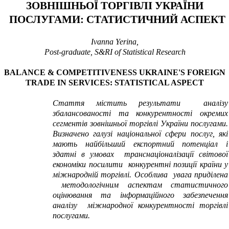
ЗОВНІШНЬОЇ ТОРГІВЛІ УКРАЇНИ
ПОСЛУГАМИ: СТАТИСТИЧНИ
Й АСПЕКТ
Ivanna
Y
erina
,
Post-graduate
,
S&RI
of Statistical Research
BALANCE & COMPETITIVENESS UKRAINE'S FOREIGN
TRADE IN SERVICES: STATISTICAL ASPECT
Стаття містить результати аналізу
збалансованості та конкурентності окремих
сегментів зовнішньої торгівлі України послугами
.
Визначено галузі національної сфери послуг, які
мають найбільший експортний потенціал і
здатні в умовах
транснаціоналізації світової
економіки
посилити конкурентні позиції країни у
міжнародній торгівлі.
Особлива увага приділена
методологічним аспектам статистичного
оцінювання та інформаційного забезпечення
аналізу міжнародної конкурентності торгівлі
послугами.