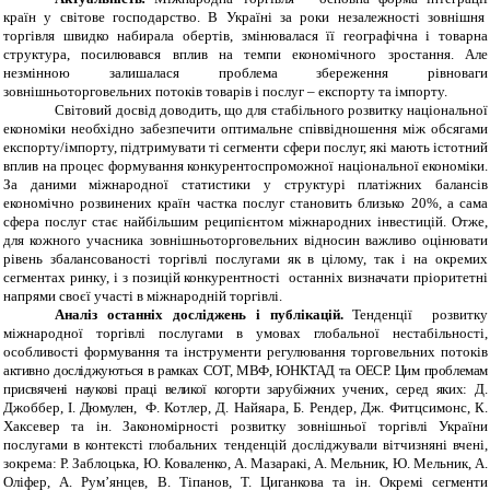
країн у світове господарство. В Україні за роки незалежності зовнішня
торгівля швидко набирала обертів, змінювалася її географічна і товарна
структура, посилювався вплив на темпи економічного зростання. Але
незмінною залишалася проблема збереження рівноваги
зовнішньоторговельних потоків товарів і послуг – експорту
та імпорту.
Світовий досвід доводить, що для стабільного розвитку національної
економіки необхідно
забезпечити оптимальне співвідношення між обсягами
експорту/імпорту, підтримувати ті сегменти сфери послуг, які мають
істотний
вплив на процес формування конкурентоспроможної національної економіки
.
За даними міжнародної статистики
у структурі платіжних балансів
економічно розвинених країн частка послуг становить близько 20%, а сама
сфера послуг стає найбільшим реципієнтом міжнародних інвестицій. Отже,
для кожного учасника зовнішньоторговельних відносин важливо оцінювати
рівень збалансованості торгівлі послугами як в цілому, так і на окремих
сегментах ринку, і з позицій конкурентності останніх визначати пріоритетні
напрями своєї участі в міжнародній торгівлі.
Аналіз останніх досліджень і публікацій.
Тенденції
розвитку
міжнародної торгівлі послугами в умовах глобальної нестабільності,
особливості формування та інструменти регулювання торговельних потоків
активно досліджуються в рамках СОТ, МВФ, ЮНКТАД та ОЕСР. Цим проблемам
присвячені наукові праці великої когорти зарубіжних учених, серед яких:
Д.
Джоббер,
І. Дюмулен,
Ф. Котлер, Д. Найяара, Б. Рендер, Дж. Фитцсимонс, К.
Хаксевер та ін. Закономірності розвитку зовнішньої торгівлі України
послугами в контексті глобальних тенденцій досліджували вітчизняні вчені,
зокрема:
Р. Заблоцька
, Ю. Коваленко, А. Мазаракі, А. Мельник, Ю. Мельник, А.
Оліфер, А. Рум’янцев,
В. Тіпанов, Т. Циганкова та ін.
Окремі сегменти