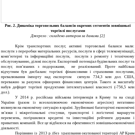
Рис. 2. Динаміка торговельних балансів окремих сегментів зовнішньої
торгівлі послугами
Джерело : складено автором за даними
[
2]
Крім транспортних послуг, активні торговельні баланси мали:
послуги з переробки матеріальних ресурсів, послуги в сфері телекомунікації,
комп’ютерні та інформаційні послуги, послуги з ремонту і технічному
обслуговуванню, ділові послуги. Експортний потенціал будівельних послуг та
послуг, пов’язаних з подорожами, не реалізований. Проте найбільш
відчутним був дисбаланс торгівлі фінансовими і страховими послугами,
превалювання імпорту над експортом сягнуло 734,3 млн дол. США,
переважно за рахунок офшорних фінансових центрів. Такого ж масштабу
набув дефіцит торгівлі продуктами інтелектуальної власності (-756,5 млн
дол.).
У 2014 р. російська військова інтервенція в Криму та на сході
України (разом із всеохоплюючою економічною агресією) негативно
вплинули на економічну ситуацію в країні. Зруйновані багаторічні економічні
зв’язки і міжрегіональні стосунки, транспортні і логістичні маршрути
перевезень, погіршилися кредитні та інвестиційні рейтинги держави і
приватних компаній. Все це відбилося на ефективності зовнішньоекономічної
діяльності.
Порівняно із 2013 р. (
без
урахування окупованої території АР Крим