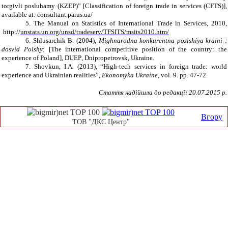
t
о
rgivli posluhamy
(KZEP)
”
[Classification of foreign
trade in
services (
CFTS
)]
,
available at:
consultant.parus.ua/
5.
The
Manual on Statistics of International Trade in Services
, 2010,
http://
unstats.un.org/unsd/tradeserv/TFSITS/msits2010.htm/
6. Shlusarch
i
k B. (2004),
Mighnarodna konkurentna pozishiya kraini
:
dosvid Polshy
: [The international competitive position of the country: the
experience of Poland]
,
DUE
P
,
Dnipropetrovsk, Ukraine
.
7. Shovkun
,
I.A.
(2013), “High-tech services in foreign trade: world
experience and Ukrainian realities”,
E
k
onomy
ka
Ukrain
e
, vol.
9
. pp
. 47-72
.
Стаття надійшла до редакції 20.07.2015 р.
Вгору
ТОВ "ДКС Центр"