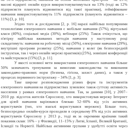
масові відкриті онлайн курси використовуватимуться на 13% (тоді як 12%
підприємств планують відмовитися від такої практики), гейміфіковане
навчання використовуватимуть 11% підприємств (планують відмовитися –
11%) [3, р. 10].
Згідно того ж дослідження [2, р. 16] наразі найбільш популярними
технологіями електронного навчання є мобільне навчання (57%), віртуальні
класи (40%), соціальні медіа (30%), вебінари (25%). Також очікується, що
п'ятірку найбільш вживаних методів навчання у наступному році
складатимуть: навчання на робочому місці (50%), електронне навчання (29%),
внутрішні програми розвитку (25%), навчання у колег (як безпосередній
інструктаж, так і через онлайн мережі практиків) (25%), зовнішні конференції
та майстеркласи (15%) [3, р. 11].
У якості основної мети використання електронного навчання більше
50% зазначають тренування за вимогами законодавства та виконання
законодавчо-правових норм (безпека, гігієна, захист даних), а також у
процесах первинного інструктажу – 34%
[
1
, р. 3
]
.
Таке широке розповсюдження різних форм та інструментів
електронного навчання на підприємствах зумовлює також суттєву активність
населення у рамках електронного навчання. Так, за даними [10], у 2007–
2010 рр. відсоток жителів Євросоюзу, хто використовував мережу Інтернет
для цілей навчання варіювався близько 52–60% від усіх активних
користувачів (тих, хто взагалі користувався мережею). Більше того,
безпосередньо онлайн-курси проходили в середньому 8% від усіх активних
користувачів Євросоюзу у 2013 р., тоді як за окремими країнами такий
показник склав: 16% – у Фінляндії, 11–15% у Литві, Іспанії, Великій Британії,
Ісландії та Норвегії. Найбільш активними групами у здобутті освіти через