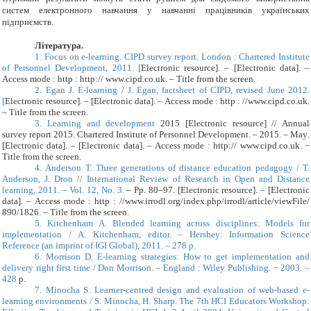
систем електронного навчання у навчанні працівників українських
підприємств
.
Література
.
1.
Focus on e-learning. CIPD survey report. London : Chartered Institute
of Personnel Development, 2011. [
Electronic resource]. – [Electronic data]. –
Access mode : http : http:// www.cipd.co.uk. – Title from the screen.
2.
Egan J. E-learning / J. Egan, factsheet of CIPD, revised June 2012.
[
Electronic resource]. – [Electronic data]. – Access mode : http :
//www.cipd.co.uk
.
– Title from the screen.
3.
Learning and development
2015
[Electronic resource] // Annual
survey report 20
15
. Chartered Institute of Personnel Development. – 20
15
. –
May
.
[Electronic data]. – [Electronic data]. – Access mode : http:// www.cipd.co.uk. −
T
itle from the screen.
4.
Anderson T. Three generations of distance education pedagogy / T.
Anderson, J. Dron // International Review of Research in Open and Distance
learning, 2011. – Vol. 12, No. 3.
– Рр.
80
–
97
.
[
Electronic resource]. – [Electronic
data]. – Access mode : http :
//www.irrodl.org/index.php/irrodl/article/viewFile/
890
/
1826. – Title from the screen.
5.
Kitchenham A. Blended learning across disciplines: Models for
implementation / A. Kitchenham, editor. – Hershey: Information Science
Reference (an imprint of IGI Global), 2011. – 278 p.
6.
Morrison D. E-learning strategies: How to get implementation and
delivery right first time / Don Morrison. – England : Wiley Publishing. − 2003. –
428
p.
7.
Minocha S. Learner-centred design and evaluation of web-based e-
learning environments / S. Minocha, H. Sharp. The 7th HCI Educators Workshop: