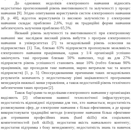
До одновних недоліків електронного навчання відносять
недостатньо прогнозований рівень вмотивованості та залученості у процес
навчання [9]. Згідно опитування користувачів систем електронного навчання
[8, р. 48], відсоток користувачів із високою залученістю у електронне
навчання складає приблизно 2,6%, тоді як традиційні форми навчання
забезпечують залучення приблизно 65,5%.
Низький рівень залученості та вмотивованості при електронному
навчанні має наслідком високий рівень вибуття з програм електронного
навчання в університетах [7] та незадовільний рівень освоєння на
підприємствах [1]. Так, близько 63% підприємств пропонували можливість
електронного навчання працівникам, однак у 1/4 організацій успішно
закінчують такі програми близько 50% навчених, тоді як для 27%
підприємств рівень успішності становить лише 10% (тобто близько 90%
працівників, що проходили таке навчання, марно витрачали час та кошти
підприємств) [
1
, р. 5]. Опосередкованими причинами таких незадовільних
результатів зазначають у недостатньому рівні зацікавленості програмами
менеджерів нижньої ланки управління, а також недостатній рівень технічного
забезпечення таких програм [2].
Також бар'єрами та недоліками електронного навчання у організаціях
виділяють [2]: обмеження наявної технологічної інфраструктури;
недостатність відповідної підтримки для тих, хто навчається; недостатність
розмежування сфер, де електронне навчання є більш ефективним, а де краще
використовувати традиційні методи (електронне навчання більш ефективне
для отримання професійних знань (
hard skills
) ніж соціальних
компетентностей (
soft skills
)); недостатня якість навчального контенту;
недостатня підтримка з боку менеджменту; недостатність знань та навичок