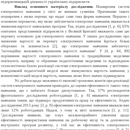
підприємницькій діяльності українських підприємств.
Виклад основного матеріалу дослідження.
Поширення систем
електронного навчання у світі не виникає сумнівів. Причинами такого
поширення є низка переваг, що надає саме така форма навчання. Першою і
основною перевагою, яку може забезпечити електронне навчання, вважається
зниження вартості навчальних програм. Так, згідно дослідження [
1
, р. 6], 65%
опитаних представників підприємств у Великій Британії вважають саме цю
перевагу основною для електронного навчання. У інших дослідженнях про
зниження вартості як перевагу електронного навчання йдеться більш
обережно та зазначається [2], що електронне навчання забезпечує
"потенційну можливість зниження вартості навчання". У [4, р. 84, 89]
порівняння вартості електронного навчання із традиційними моделями
пов'язують напряму із обраними педагогічними моделями та відповідною
технологічною базою реалізації системи електронного навчання: у когітивно-
поведінковій педагогічній моделі може знижуватись вартість навчання, у
коннективістській моделі вартість, навпаки, може його значно підвищувати.
Усі дебати щодо можливості економії грошових коштів при реалізації
систем електронного навчання приводять до оцінки ефективності такого типу
навчання, що є набагато більше дискутованою. Так, 37% респондентів
фронтального дослідження роботодавців
[
1
, р. 6
]
вважають електронне
навчання таким, що підвищує продуктивність праці та ефективність. Згідно
дослідження 2015 року [3, р. 9] ефективним електронне навчання вважали вже
лише 12% роботодавців. Надалі, у тому ж звіті зазначається [3, р. 11]:
"дослідження виявили, що існує загальноприйняте уявлення щодо
ефективності використання навчання на робочому місці та за допомогою
внутрішніх програм розвитку, у той час як ефективність електронного
навчання наразі викликає сумніви". Причиною таких вагань, на думку [
5, 6, 7],