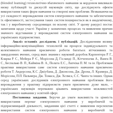
(
blended learning
) технологічно-збагаченого навчання за кордоном викликало
низку публікацій та дискусій науковців світу, що досліджують ефекти
використання таких форм навчання та створені ним проблеми. Незважаючи на
усі складності впровадження систем електронного навчання та забезпечення
їх ефективності, застосування таких систем поширюється як в академічному,
так і у виробничому середовищах по всьому світі. У цьому ракурсі постає
запитання щодо участі України у зазначених процесах та виявлення причин
значного відставання у впровадженні систем електронного навчання на
українських підприємствах.
Аналіз останніх досліджень і публікацій.
Дослідженням впливу
інформаційно-комунікаційних технологій на процеси індивідуального та
колективного навчання присвячено роботи багатьох вітчизняних та
закордонних вчених, серед яких знаним є науковий доробок Карпентера Р. Г.,
Кларка
Р. С., Мейера Р. Є., Морісона Д, Гісланді П., Кітченхема А., Ванга В.
С., Беспалько В. П., Кайміна В. А., Полата Е.С., Лапчіка П. М. та ін. Проблемам
практики використання саме систем електронного навчання присвячено
роботи Т. Андерсона, К.С. Джіубана, Д. Джонсона, Дж. Дрона, Л. Крамера, Д.
Морісона, П.П. Пальмера, Дж. Томаса, Дж. Хелмса, С.С. Чанга та інших. Однак
серед українських дослідників електронного навчання проблемам його
впровадження у практику підприємств уваги присвячено дуже мало, –
українських науковців переважно цікавить використання можливостей
електронного навчання у освітній сфері.
Постановка завдання.
Беручи до уваги важливість та цінність
використання переваг електронного навчання у виробничій та
підприємницькій діяльності, завданням цієї статті є виявлення перспектив
використання систем електронного навчання у виробничій та