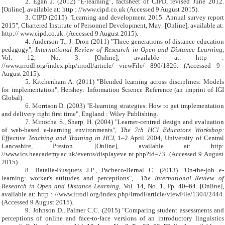
2.
Egan J. (2012) "E-learning", factsheet of CIPD, revised June 2012.
[Online], available at:
http :
//www.cipd.co.uk
(Accessed
9 August
201
5
).
3.
CIPD
(2015) "
Learning and development
2015.
Annual survey report
20
15",
Chartered Institute of Personnel Development
, May
.
[Online], available at:
http:// www.cipd.co.uk. (Accessed
9 August
201
5
).
4.
Anderson T., J. Dron (2011) "Three generations of distance education
pedagogy",
International Review of Research in Open and Distance Learning
,
Vol. 12, No. 3.
[Online], available at:
http :
//www.irrodl.org/index.php/irrodl/article/ viewFile/
890
/
1826. (Accessed
9
August
201
5
).
5.
Kitchenham A. (2011) "Blended learning across disciplines: Models
for implementation", Hershey: Information Science Reference (an imprint of IGI
Global).
6.
Morrison D. (2003) "E-learning strategies: How to get implementation
and delivery right first time", England : Wiley Publishing.
7.
Minocha S., Sharp. H. (2004) "Learner-centred design and evaluation
of web-based e-learning environments",
The 7th HCI Educators Workshop:
Effective Teaching and Training in HCI
, 1–2 April 2004, University of Central
Lancashire, Preston. [Online], available at:
http:
//www.ics.heacademy.ac.uk/events/displayeve nt.php?id=73
. (Accessed
9 August
201
5
).
8.
Batalla-Busquets J
.
P
.
, Pacheco-Bernal C. (2013) "On-the-job e-
learning: worker's attitudes and perceptions",
The International Review of
Research in Open and Distance Learning
, Vol. 14, No. 1, Pp. 40–64. [Online],
available at:
http :
//www.irrodl.org/index.php/irrodl/article/viewFile/1304/2444
.
(Accessed
9 August
201
5
).
9.
Johnson D., Palmer C.C. (2015) "Comparing student assessments and
perceptions of online and face-to-face versions of an introductory linguistics