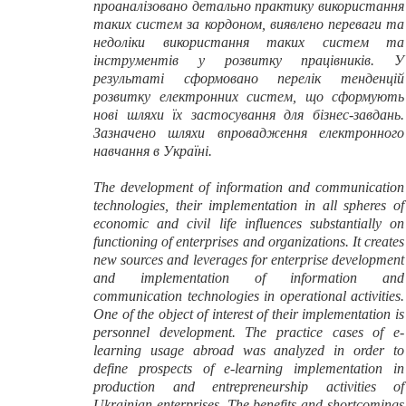
проаналізовано детально практику використання
таких систем за кордоном, виявлено переваги та
недоліки використання таких систем та
інструментів у розвитку працівників. У
результаті сформовано перелік тенденцій
розвитку електронних систем, що сформують
нові шляхи їх застосування для бізнес-завдань.
Зазначено шляхи впровадження електронного
навчання в Україні.
The development of information and communication
technologies, their implementation in all spheres of
economic and civil life influences substantially on
functioning of enterprises and organizations. It creates
new sources and leverages for enterprise development
and implementation of information and
communication technologies in operational activities.
One of the object of interest of their implementation is
personnel development. The practice cases of e-
learning usage abroad was analyzed in order to
define prospects of e-learning implementation in
production and entrepreneurship activities of
Ukrainian enterprises. The benefits and shortcomings