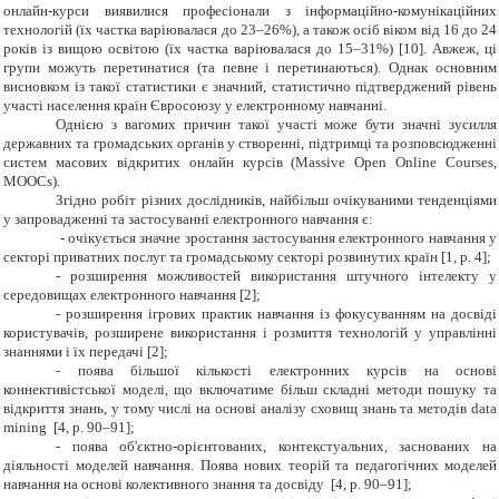
онлайн-курси виявилися професіонали з інформаційно-комунікаційних
технологій (їх частка варіювалася до 23–26%), а також осіб віком від 16 до 24
років із вищою освітою (їх частка варіювалася до 15–31%) [10]. Авжеж, ці
групи можуть перетинатися (та певне і перетинаються). Однак основним
висновком із такої статистики є значний, статистично підтверджений рівень
участі населення країн Євросоюзу у електронному навчанні.
Однією з вагомих причин такої участі може бути значні зусилля
державних та громадських органів у створенні, підтримці та розповсюдженні
систем масових відкритих онлайн курсів (
Massive Open Online Courses
,
MOOCs
).
Згідно робіт різних дослідників, найбільш очікуваними тенденціями
у запровадженні та застосуванні електронного навчання є:
-
очікується значне зростання застосування електронного навчання у
секторі приватних послуг та громадському секторі розвинутих країн
[
1
, р. 4
]
;
- розширення можливостей використання штучного інтелекту у
середовищах електронного навчання [2];
- розширення ігрових практик навчання із фокусуванням на досвіді
користувачів, розширене використання і розмиття технологій у управлінні
знаннями і їх передачі [2];
- поява більшої кількості електронних курсів на основі
коннективістської моделі, що включатиме більш складні методи пошуку та
відкриття знань, у тому числі на основі аналізу сховищ знань та методів
data
mining
[4, р. 90–91];
- поява об'єктно-орієнтованих, контекстуальних, заснованих на
діяльності моделей навчання. Поява нових теорій та педагогічних моделей
навчання на основі колективного знання та досвіду [4, р. 90–91];