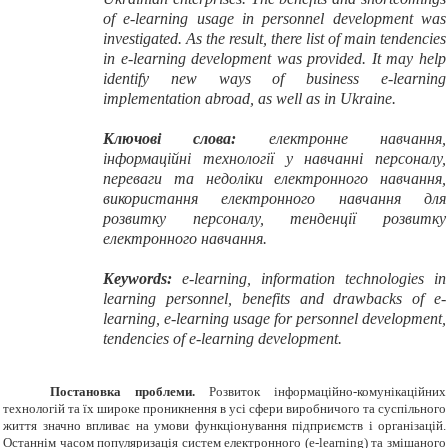
of e-learning usage in personnel development was
investigated. As the result, there list of main tendencies
in e-learning development was provided. It may help
identify new ways of business e-learning
implementation abroad, as well as in Ukraine.
Ключові слова:
електронне навчання,
інформаційні технології у навчанні персоналу,
переваги та недоліки електронного навчання,
використання електронного навчання для
розвитку персоналу, тенденції розвитку
електронного навчання.
Keywords:
e-learning, information technologies in
learning personnel, benefits and drawbacks of e-
learning, e-learning usage for personnel development,
tendencies of e-learning development.
Постановка проблеми.
Розвиток інформаційно-комунікаційних
технологій та їх широке проникнення в усі сфери виробничого та суспільного
життя значно впливає на умови функціонування підприємств і організацій.
Останнім часом популяризація систем електронного (
e
-
learning
) та змішаного