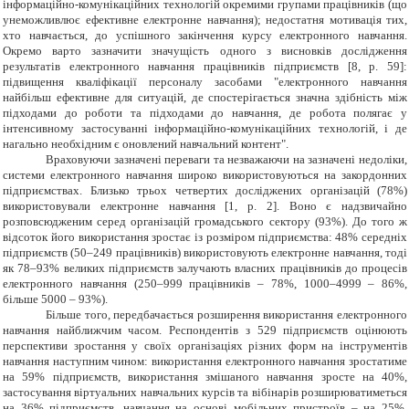
інформаційно-комунікаційних технологій окремими групами працівників (що
унеможливлює ефективне електронне навчання); недостатня мотивація тих,
хто навчається, до успішного закінчення курсу електронного навчання.
Окремо варто зазначити значущість одного з висновків дослідження
результатів електронного навчання працівників підприємств [8, р. 59]:
підвищення кваліфікації персоналу засобами "електронного навчання
найбільш ефективне для ситуацій, де спостерігається значна здібність між
підходами до роботи та підходами до навчання, де робота полягає у
інтенсивному застосуванні інформаційно-комунікаційних технологій, і де
нагально необхідним є оновлений навчальний контент".
Враховуючи зазначені переваги та незважаючи на зазначені недоліки,
системи електронного навчання широко використовуються на закордонних
підприємствах. Близько трьох четвертих досліджених організацій (78%)
використовували електронне навчання
[
1
, р. 2
]
. Воно є надзвичайно
розповсюдженим серед організацій громадського сектору (93%). До того ж
відсоток його використання зростає із розміром підприємства: 48% середніх
підприємств (50–249 працівників) використовують електронне навчання, тоді
як 78–93% великих підприємств залучають власних працівників до процесів
електронного навчання (250–999 працівників – 78%, 1000–4999 – 86%,
більше 5000 – 93%).
Більше того, передбачається розширення використання електронного
навчання найближчим часом. Респондентів з 529 підприємств оцінюють
перспективи зростання у своїх організаціях різних форм на інструментів
навчання наступним чином: використання електронного навчання зростатиме
на 59% підприємств, використання змішаного навчання зросте на 40%,
застосування віртуальних навчальних курсів та вібінарів розширюватиметься
на 36% підприємств, навчання на основі мобільних пристроїв – на 25%,