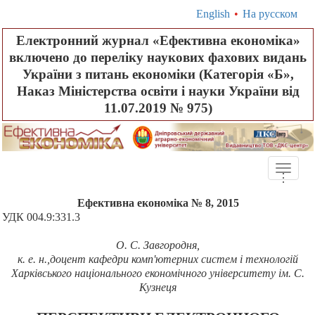
English
•
На русском
Електронний журнал «Ефективна економіка»
включено до переліку наукових фахових видань
України з питань економіки (Категорія «Б»,
Наказ Міністерства освіти і науки України від
11.07.2019 № 975)
Toggle
.
.
.
naviga
Ефективна економіка № 8, 2015
УДК 004.9:331.3
О. С. Завгородня,
к. е. н.,доцент кафедри комп'ютерних систем і технологій
Харківського національного економічного університету ім. С.
Кузнеця