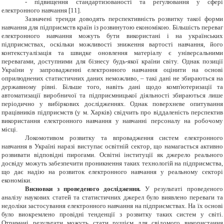
- підвищення стандартизованості та регулювання у сфері
електронного навчання [11].
Зазначені тренди доводять перспективність розвитку такої форми
навчання для підприємств країн із розвинутою економікою. Більшість переваг
електронного навчання можуть бути використані і на українських
підприємствах, оскільки можливості зниження вартості навчання, його
контекстуалізація та швидке оновлення матеріалу є універсальними
перевагами, доступними для бізнесу будь-якої країни світу. Однак позиції
України у запровадженні електронного навчання оцінити на основі
оприлюднених статистичних даних неможливо, – такі дані не збираються на
державному рівні. Більше того, навіть дані щодо комп'ютеризації та
автоматизації виробничої та підприємницької діяльності збираються лише
періодично у вибіркових дослідженнях. Однак поверхневе опитування
працівників підприємств (у м. Харків) свідчить про віддаленість перспектив
використання електронного навчання у навчанні персоналу на робочому
місці.
Локомотивом розвитку та впровадження систем електронного
навчання в Україні наразі виступає освітній сектор, що намагається активно
розвивати відповідні пирогами. Освітні інституції як джерело реального
досвіду можуть забезпечити проникнення таких технологій на підприємства,
що дає надію на розвиток електронного навчання у реальному секторі
економіки.
Висновки з проведеного дослідження.
У результаті проведеного
аналізу наукових статей та статистичних джерел було виявлено переваги та
недоліки застосування електронного навчання на підприємствах. На їх основі
було виокремлено провідні тенденції з розвитку таких систем у світі.
Отримані результати можуть стати рушієм для свідомого використання