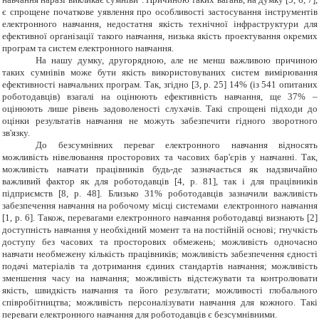
є спрощене початкове уявлення про особливості застосування інструментів
електронного навчання, недостатня якість технічної інфраструктури для
ефективної організації такого навчання, низька якість проектування окремих
програм та систем електронного навчання.
На нашу думку, другорядною, але не менш важливою причиною
таких сумнівів може бути якість використовуваних систем вимірювання
ефективності навчальних програм. Так, згідно [3, р. 25] 14% (із 541 опитаних
роботодавців) взагалі на оцінюють ефективність навчання, ще 37% –
оцінюють лише рівень задоволеності слухачів. Такі спрощені підходи до
оцінки результатів навчання не можуть забезпечити гідного зворотного
зв'язку.
До безсумнівних переваг електронного навчання відносять
можливість нівелювання просторових та часових бар'єрів у навчанні. Так,
можливість навчати працівників будь-де зазначається як надзвичайно
важливий фактор як для роботодавців [4, р. 81], так і для працівників
підприємств [8, р. 48]. Близько 31% роботодавців зазначили важливість
забезпечення навчання на робочому місці системами електронного навчання
[
1
, р. 6
]
. Також, перевагами електронного навчання роботодавці визнають [2]
доступність навчання у необхідний момент та на постійній основі; гнучкість
доступу без часових та просторових обмежень; можливість одночасно
навчати необмежену кількість працівників; можливість забезпечення єдності
подачі матеріалів та дотримання єдиних стандартів навчання; можливість
зменшення часу на навчання; можливість відстежувати та контролювати
якість, швидкість навчання та його результати; можливості глобального
співробітництва; можливість персоналізувати навчання для кожного. Такі
переваги електронного навчання для роботодавців є безсумнівними.