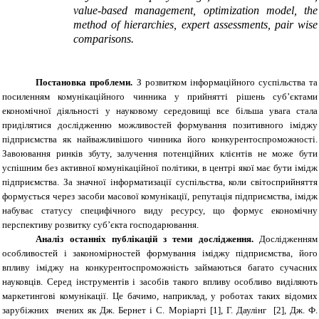
value-
based management,
optimization model
, the
method of
hierarchies
,
expert assessments
,
pair wise
comparisons.
Постановка проблеми.
З розвитком інформаційного суспільства та
посиленням комунікаційного чинника у прийнятті рішень суб’єктами
економічної діяльності у науковому середовищі все більша увага стала
приділятися дослідженню можливостей формування позитивного іміджу
підприємства як найважливішого чинника його конкурентоспроможності.
Завоювання ринків збуту, залучення потенційних клієнтів не може бути
успішним без активної комунікаційної політики, в центрі якої має бути імідж
підприємства. За значної інформатизації суспільства, коли світосприйняття
формується через засоби масової комунікації, репутація підприємства, імідж
набуває статусу специфічного виду ресурсу, що формує економічну
перспективу розвитку суб’єкта господарювання.
Аналіз останніх публікацій з теми дослідження.
Дослідженням
особливостей і закономірностей формування іміджу підприємства, його
впливу іміджу на конкурентоспроможність займаються багато сучасних
науковців. Серед інструментів і засобів такого впливу особливо виділяють
маркетингові комунікації. Це бачимо, наприклад, у роботах таких відомих
зарубіжних вчених як Дж.
Бернет і С. Моріарті [1], Г. Даулінг [2], Дж. Ф.