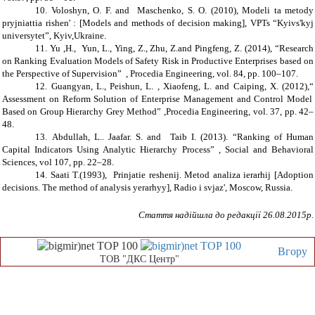
10.
Voloshyn
,
O. F.
and
Maschenko
,
S. O
.
(2010),
Modeli ta metody
pryjniattia rishen' : [
Models and
methods of decision making],
VPTs “Kyivs'kyj
universytet”
, Kyiv,Ukraine.
11.
Yu ,H., Yun, L., Ying, Z., Zhu, Z.and Pingfeng, Z. (2014),
“
Research
on Ranking Evaluation Models of Safety Risk in Productive Enterprises based on
the Perspective of Supervision
”
, Procedia Engineering, vol. 84, pp. 100–107.
12.
Guangyan, L., Peishun, L. , Xiaofeng, L. and Caiping, X. (2012),
“
Assessment on Reform Solution of Enterprise Management and Control Model
Based on Group Hierarchy Grey Method
”
,Procedia Engineering, vol. 37, pp. 42–
48.
13.
Abdullah, L.. Jaafar. S. and Taib I. (2013).
“
Ranking of Human
Capital Indicators Using Analytic Hierarchy Process
”
, Social and Behavioral
Sciences, vol 107, pp. 22–28.
14.
Saati T.(1993), Prinjatie reshenij. Metod analiza ierarhij [
Adoption
decisions.
The method of
analysis
yerarhyy],
Radio i svjaz',
Moscow
, Russia
.
Стаття надійшла до редакції
26
.0
8
.2015р.
Вгору
ТОВ "ДКС Центр"