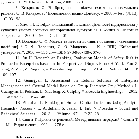
Данчева, Ю. М. Швалб. – К.:Лібра, 2008. – 270 с.
8.
Кендюхов О. В. Брендинг: проблема схвалення оптимальних
рішень / О. В. Кендюхов // Економічний вісник Донбасу. – 2008. – № 3 (№ 13).
– С. 93 - 98.
9.
Химич І. Г. Імідж як важливий показник діяльності підприємства у
сучасних умовах розвитку корпоративної культури / І. Г. Химич // Економіка
та держава. – 2009. – №9. – С. 59 – 61.
10.
Волошин О. Ф. Моделі та методи прийняття рішень : [навчальний
посібник] / О. Ф. Волошин, С. О. Мащенко. — К. : ВПЦ “Київський
університет”, 2010. — 336 с.
—
ISBN
978-966-439-267-6.
11.
Yu H. Research on Ranking Evaluation Models of Safety Risk in
Productive Enterprises based on the Perspective of Supervision / H. Yu, L. Yun, Z.
Ying, Z. Zhu, Z. Pingfeng // Procedia Engineering. — 2014. — Volume 84. — P.
100–107.
12.
Guangyan L. Assessment on Reform Solution of Enterprise
Management and Control Model Based on Group Hierarchy Grey Method / L.
Guangyan, L. Peishun, L. Xiaofeng, X. Caiping // Procedia Engineering. — 2012.
— Volume 37. — P. 42–48.
13.
Abdullah L. Ranking of Human Capital Indicators Using Analytic
Hierarchy Process / L. Abdullah, S. Jaafar, I. Taib // Procedia – Social and
Behavioral Sciences. — 2013. — Volume 107. — P. 22–28.
14.
Саати Т. Принятие решений. Метод анализа иерархий / Саати Т.
— М. : Радио и связь, 1993. — 278 с.
References
.