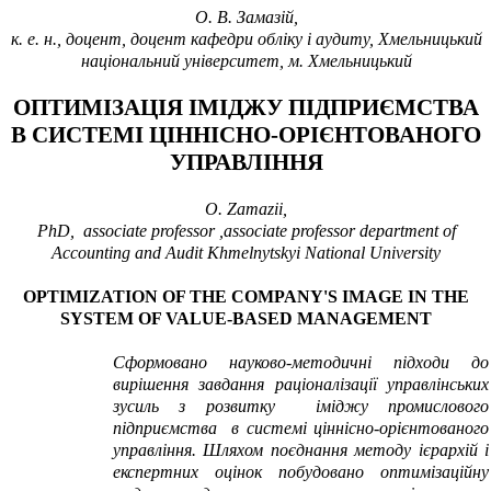
О.
В.
Замазій,
к.
е.
н., доцент, доцент кафедри обліку і аудиту,
Хмельницький
національний університет
, м.
Хмельницький
ОПТИМІЗАЦІЯ ІМІДЖУ ПІДПРИЄМСТВА
В
СИСТЕМІ ЦІННІСНО-ОРІЄНТОВАНОГО
УПРАВЛІННЯ
О.
Zamazii,
PhD
,
associate professor
,
associate professor department of
Accounting and Audit Khmelnytskyi
National University
OPTIMIZATION OF
THE COMPANY'S IMAGE
IN
THE
SYSTEM OF VALUE
-
BASED
MANAGEMENT
Сформовано науково-методичні підходи до
вирішення завдання раціоналізації управлінських
зусиль з розвитку іміджу промислового
підприємства в системі ціннісно-орієнтованого
управління. Шляхом поєднання методу ієрархій і
експертних оцінок побудовано оптимізаційну