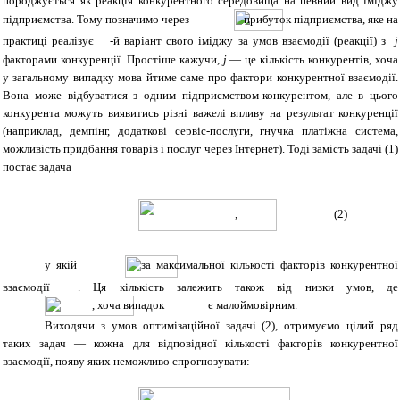
породжується як реакція конкурентного середовища на певний вид іміджу
підприємства. Тому позначимо через
прибуток підприємства, яке на
практиці реалізує
-й варіант свого іміджу за умов взаємодії (реакції) з
j
факторами конкуренції. Простіше кажучи,
j
— це кількість конкурентів, хоча
у загальному випадку мова йтиме саме про фактори конкурентної взаємодії.
Вона може відбуватися з одним підприємством-конкурентом, але в цього
конкурента можуть виявитись різні важелі впливу на результат конкуренції
(наприклад, демпінг, додаткові сервіс-послуги, гнучка платіжна система,
можливість придбання товарів і послуг через Інтернет). Тоді замість задачі (1)
постає задача
, (2)
у якій
за максимальної кількості факторів конкурентної
взаємодії
. Ця кількість залежить також від низки умов, де
, хоча випадок
є малоймовірним.
Виходячи з умов оптимізаційної задачі (2), отримуємо цілий ряд
таких задач — кожна для відповідної кількості факторів конкурентної
взаємодії, появу яких неможливо спрогнозувати: