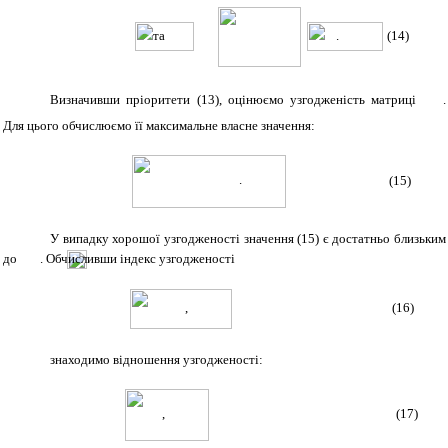
та
.
(14)
Визначивши пріоритети (13), оцінюємо узгодженість матриці
.
Для цього обчислюємо її максимальне власне значення:
.
(15)
У випадку хорошої узгодженості значення (15) є достатньо близьким
до
. Обчисливши індекс узгодженості
,
(16)
знаходимо відношення узгодженості:
,
(17)