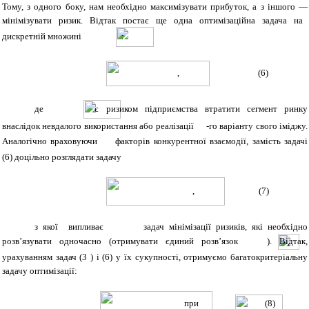
Тому, з одного боку, нам необхідно максимізувати прибуток, а з іншого —
мінімізувати ризик. Відтак постає ще одна оптимізаційна задача на
дискретній множині
:
, (
6
)
де
є ризиком підприємства втратити сегмент ринку
внаслідок невдалого використання або реалізації
-го варіанту свого іміджу.
Аналогічно враховуючи
факторів конкурентної взаємодії, замість задачі
(
6
) доцільно розглядати задачу
, (
7
)
з якої випливає
задач мінімізації ризиків, які необхідно
розв’язувати одночасно (отримувати єдиний розв’язок
). Відтак,
урахуванням задач (3 ) і (6) у їх сукупності, отримуємо багатокритеріальну
задачу оптимізації:
при
(8)