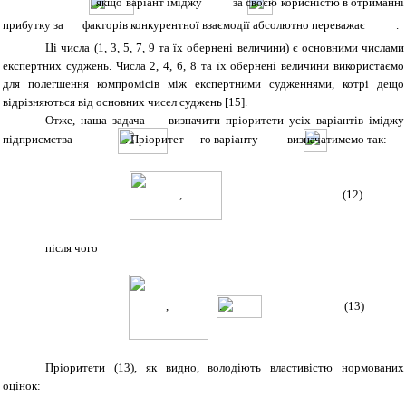
, якщо варіант іміджу
за своєю корисністю в отриманні
прибутку за
факторів конкурентної взаємодії абсолютно переважає
.
Ці числа (1, 3, 5, 7, 9 та їх обернені величини) є основними числами
експертних суджень. Числа 2, 4, 6, 8 та їх обернені величини використаємо
для полегшення компромісів між експертними судженнями, котрі дещо
відрізняються від основних чисел суджень
[
15
]
.
Отже, наша задача — визначити пріоритети усіх варіантів іміджу
підприємства
. Пріоритет
-го варіанту
визначатимемо так:
,
(12)
після чого
,
.
(13)
Пріоритети (13), як видно, володіють властивістю нормованих
оцінок: