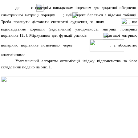
де
є середнім випадковим індексом для додатної обернено-
симетричної матриці порядку
; цей індекс береться з відомої таблиці.
Треба прагнути діставати експертні судження, за яких
, що
відповідатиме хорошій (задовільній) узгодженості матриці попарних
порівнянь [15]. Міркування для функції ризиків
, для якої матрицю
попарних порівнянь позначимо через
, є абсолютно
аналогічними.
Узагальнений алгоритм оптимізації іміджу підприємства за його
складовими подано на рис. 1.