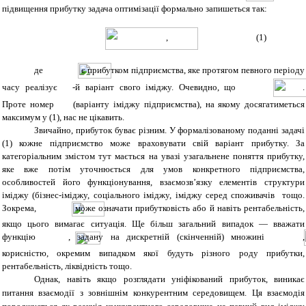
підвищення прибутку задача оптимізації формально запишеться так:
, (1)
де
є прибутком підприємства, яке протягом певного періоду
часу реалізує
-й варіант свого іміджу. Очевидно, що
.
Проте номер
(варіанту іміджу підприємства), на якому досягатиметься
максимум у (1), нас не цікавить.
Звичайно, прибуток буває різним. У формалізованому поданні задачі
(1) кожне підприємство може враховувати свій варіант прибутку. За
категоріальним змістом тут мається на увазі узагальнене поняття прибутку,
яке вже потім уточнюється для умов конкретного підприємства,
особливостей його функціонування, взаємозв’язку елементів структури
іміджу (бізнес-іміджу, соціального іміджу, іміджу серед споживачів тощо.
Зокрема,
може означати прибутковість або й навіть рентабельність,
якщо цього вимагає ситуація. Ще більш загальний випадок — вважати
функцію
, задану на дискретній (скінченній) множині
,
корисністю, окремим випадком якої будуть різного роду прибутки,
рентабельність, ліквідність тощо.
Однак, навіть якщо розглядати уніфікований прибуток, виникає
питання взаємодії з зовнішнім конкурентним середовищем. Ця взаємодія