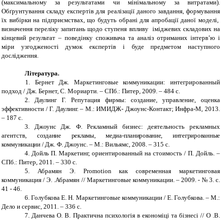
(максимальному за результатами чи мінімальному за витратами).
Обґрунтування складу експертів для реалізації даного завдання, формування
їх вибірки на підприємствах, що будуть обрані для апробації даної моделі,
визначення переліку запитань щодо ступеня впливу іміджевих складових на
кінцевий результат – поведінку споживача та аналіз отриманих інтерв’ю і
міри узгодженості думок експертів і буде предметом наступного
дослідження.
Література.
1.
Бернет Дж. Маркетинговые коммуникации: интегрированный
подход / Дж. Бернет, С.
Мориарти. – СПб.: Питер, 2009. – 484 с.
2.
Даулинг Г. Репутация фирмы: создание, управление, оценка
эффективности / Г. Даулинг. – М.: ИМИДЖ- Джоунс-Контакт; Инфра-М, 2013.
– 187 с.
3.
Джоунс Дж. Ф. Рекламный бизнес: деятельность рекламных
агентств,
создание рекламы, медиа-планирование, интегрированные
коммуникации /
Дж. Ф. Джоунс.
–
М.: Вильямс, 2008. – 315 с.
4.
Дойль П. Маркетинг, ориентированный на стоимость / П. Дойль. –
СПб.: Питер, 2011. – 330 с.
5.
Абрамян Э. Promotion как современная маркетинговая
коммуникация / Э. .Абрамян // Маркетинговые коммуникации. – 2009. - № 3. с.
41 - 46.
6.
Голубкова Е. Н. Маркетинговые коммуникации / Е. Голубкова. – М.:
Дело и сервис, 2011. – 336 с.
7.
Данчева О. В. Практична психологія в економіці та бізнесі // О .В.