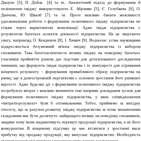
Джоунс [3], П. Дойль
[4] та ін.. Аналогічний підхід до формування й
поліпшення іміджу використовують Е. Абрамян [5], Є
. Голубкова [6], О.
Данчева, Ю.
Швалб [7] та ін. Проте важливо бачити можливості
удосконалення роботи з формування позитивного іміджу підприємства не
тільки через маркетингові комунікації. Адже імідж підприємства є
результатом багатьох аспектів діяльності підприємства. На це звертають
увагу, наприклад О. Кендюхов [8], І. Химич [9]. Водночас усіма науковцями
підкреслюється безумовний зв'язок іміджу підприємства із вибором
споживачів. Така багатоаспектність впливу іміджу на поведінку багатьох
учасників прийняття рішень дає підстави для деталізованого дослідження
чинників, що формують імідж підприємства і їх значущості для отримання
кінцевого результату – формування привабливого образу підприємства на
ринку, що в довгостроковій перспективі є основою зростання його ринкової
вартості. Адже будь-які дії з формування позитивного іміджу підприємства
потребують витрат і важливо визначити такі напрями докладання зусиль для
формування позитивного іміджу підприємства, у яких співвідношення
«витрати-результат» були б оптимальними. Тобто, приймемо за вихідну
гіпотезу, що за рахунок розвитку іміджу підприємства за чітко визначеними
складовими має бути досягнуто найкращого впливу на поведінку споживачів,
завдяки чому вони надаватимуть перевагу продукції підприємства, а не його
конкурентам. В кінцевому підсумку це має втілитися у зростанні маси
прибутку від продажу продукції, яку випускає підприємство. Необхідність
підтвердження цієї гіпотези і визначила мету даного дослідження.