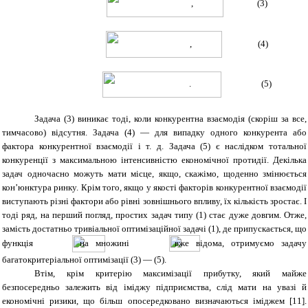
, (3)
, (4)
.
(
5
)
Задача (3) виникає тоді, коли конкурентна взаємодія (скоріш за все,
тимчасово) відсутня. Задача (4) — для випадку одного конкурента або
фактора конкурентної взаємодії і т. д. Задача (
5
) є наслідком тотальної
конкуренції з максимальною інтенсивністю економічної протидії. Декілька
задач одночасно можуть мати місце, якщо, скажімо, щоденно змінюється
кон’юнктура ринку. Крім того, якщо у якості факторів конкурентної взаємодії
виступають різні фактори або рівні зовнішнього впливу, їх кількість зростає. І
тоді ряд, на перший погляд, простих задач типу (1) стає дуже довгим. Отже,
замість достатньо тривіальної оптимізаційної задачі (1), де припускається, що
функція
на множині
вже відома, отримуємо задачу
багатокритеріальної оптимізації (3) — (5).
Втім, крім критерію максимізації прибутку, який майже
безпосередньо залежить від іміджу підприємства, слід мати на увазі й
економічні ризики, що більш опосередковано визначаються іміджем [11].