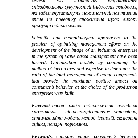
модель для визначення раціонального
співвідношення сукупностей іміджевих складових,
які забезпечуватимуть максимальний позитивний
вплив на поведінку споживачів щодо вибору
продукції підприємства.
Scientific and methodological
approaches to the
problem of optimizing
management efforts
on the
development of
the image of
an industrial enterprise
in the system of
value-based
management
have been
formed.
Optimization models
by combining
the
method of
hierarchies
and expertise
to determine the
ratio of the total
management
of image
components
that
provide the maximum
positive impact on
consumer’s behavior
at the choice of
the production
enterprises
were built.
Ключові слова
: імідж підприємства, поведінка
споживачів, ціннісно-орієнтоване управління,
оптимізаційна модель, метод ієрархій, експертні
оцінки, попарні порівняння
.
Keywords
:
company image
,
consumer’s behavior
,