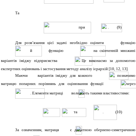
Та
при
.
(9)
Для розв’язання цієї задачі необхідно оцінити
функцію
й
функцію
на скінченній множині
варіантів іміджу підприємства
. Це виконаємо за допомогою
експертних оцінювань і застосування методу аналізу ієрархій [10, 12, 13].
Маючи
варіантів іміджу для кожного
, позначимо
матрицю попарних порівнянь для оцінювання функції
через
. Елементи матриці
володіють такими властивостями:
та
.
(10)
За означенням, матриця
є додатною обернено-симетричною