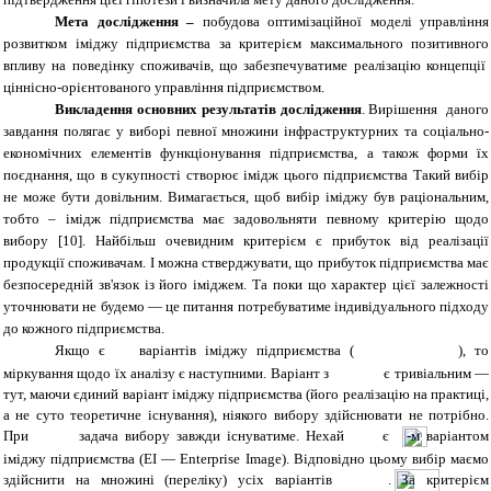
Мета дослідження –
побудова оптимізаційної моделі управління
розвитком іміджу підприємства за критерієм максимального позитивного
впливу на поведінку споживачів, що забезпечуватиме реалізацію концепції
ціннісно-орієнтованого управління підприємством.
Викладення основних результатів дослідження
. Вирішення даного
завдання полягає у виборі певної множини інфраструктурних та соціально-
економічних елементів функціонування підприємства, а також форми їх
поєднання, що в сукупності створює імідж цього підприємства Такий вибір
не може бути довільним. Вимагається, щоб вибір іміджу був раціональним,
тобто – імідж підприємства має задовольняти певному критерію щодо
вибору [10]. Найбільш очевидним критерієм є прибуток від реалізації
продукції споживачам. І можна стверджувати, що прибуток підприємства має
безпосередній зв'язок із його іміджем. Та поки що характер цієї залежності
уточнювати не будемо — це питання потребуватиме індивідуального підходу
до кожного підприємства.
Якщо є
варіантів іміджу підприємства (
), то
міркування щодо їх аналізу є наступними. Варіант з
є тривіальним —
тут, маючи єдиний варіант іміджу підприємства (його реалізацію на практиці,
а не суто теоретичне існування), ніякого вибору здійснювати не потрібно.
При
задача вибору завжди існуватиме. Нехай
є
-м варіантом
іміджу підприємства (EI — Enterprise Image). Відповідно цьому вибір маємо
здійснити на множині (переліку) усіх варіантів
. За критерієм