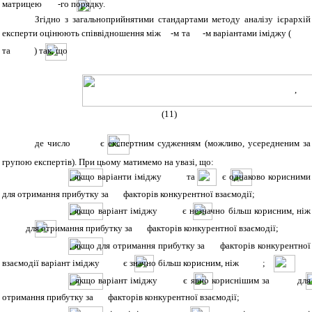
матрицею
-го порядку.
Згідно з загальноприйнятими стандартами методу аналізу ієрархій
експерти оцінюють співвідношення між
-м та
-м варіантами іміджу (
та
) так, що
,
(11)
де число
є експертним судженням (можливо, усередненим за
групою експертів). При цьому матимемо на увазі, що:
, якщо варіанти іміджу
та
є однаково корисними
для отримання прибутку за
факторів конкурентної взаємодії;
, якщо варіант іміджу
є незначно більш корисним, ніж
для отримання прибутку за
факторів конкурентної взаємодії;
, якщо для отримання прибутку за
факторів конкурентної
взаємодії варіант іміджу
є значно більш корисним, ніж
;
, якщо варіант іміджу
є явно кориснішим за
для
отримання прибутку за
факторів конкурентної взаємодії;