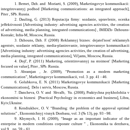
1.
Bernet, Dzh. and Moriarti, S. (2009), Marketingovye kommunikacii:
integrirovannyj podhod [Marketing communications: an integrated approach],
Piter , SPb. Russia.
2.
Dauling, G. (2013) Reputacija firmy: sozdanie, upravlenie, ocenka
jeffektivnosti [Advertising industry: advertising agencies activities, the creation
of advertising, media planning, integrated communications] , IMIDZh- Dzhouns-
Kontakt; Infra-M, Moscow, Russia.
3.
Dzhouns, Dzh. F. (2008) Reklamnyj biznes: dejatel'nost' reklamnyh
agentstv, sozdanie reklamy, media-planirovanie, integrirovannye kommunikacii
[Advertising industry: advertising agencies activities, the creation of advertising,
media planning, integrated communications], Vil'jams, Moscow, Russia.
4.
Dojl', P. (2011) Marketing, orientirovannyj na stoimost' [Marketing
focused on value], Piter , SPb. Russia.
5.
Abramjan , Je. (2009),
“
Promotion
as a modern
marketing
communication
”
, Marketingovye kommunikacii, vol. 3. pp. 41 - 46.
6.
Golubkova, E. N. (2011) Marketingovye kommunikacii [
Marketing
Communications
], Delo i servis, Moscow, Russia.
7.
Dancheva, O. V.
and
Shvalb
,
Yu.
(2008),
Praktychna psykholohiia v
ekonomitsi ta biznesi
[
Practical Psychology
in economics and business
],
Libra,
Kyiv,Ukraine.
8.
Kendiukhov
,
O. V. “
Branding
: the problem of
the approval
optimal
solutions
”
,
Ekonomichnyj visnyk Donbasu
, vol.
3 (№ 13)
, pp.
93 - 98.
9.
Khymych
,
I. H. (2009)
,
“
Image as
an important
indicator of the
enterprise
in modern conditions
corporate culture
”
,
Ekonomika ta derzhava
,
vol.
9.
, pp.
59 – 61.