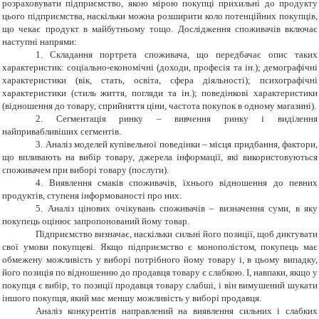
розраховувати підприємство, якою мірою покупці прихильні до продукту
цього підприємства, наскільки можна розширити коло потенційних покупців,
що чекає продукт в майбутньому тощо. Дослідження споживачів включає
наступні напрями:
1. Складання портрета споживача, що передбачає опис таких
характеристик: соціально-економічні (доходи, професія та ін.); демографічні
характеристики (вік, стать, освіта, сфера діяльності); психографічні
характеристики (стиль життя, погляди та ін.); поведінкові характеристики
(відношення до товару, сприйняття ціни, частота покупок в одному магазині).
2. Сегментація ринку – вивчення ринку і виділення
найпривабливіших сегментів.
3. Аналіз моделей купівельної поведінки – місця придбання, фактори,
що впливають на вибір товару, джерела інформації, які використовуються
споживачем при виборі товару (послуги).
4. Виявлення смаків споживачів, їхнього відношення до певних
продуктів, ступеня інформованості про них.
5. Аналіз цінових очікувань споживачів – визначення суми, в яку
покупець оцінює запропонований йому товар.
Підприємство визначає, наскільки сильні його позиції, щоб диктувати
свої умови покупцеві. Якщо підприємство є монополістом, покупець має
обмежену можливість у виборі потрібного йому товару і, в цьому випадку,
його позиція по відношенню до продавця товару є слабкою. І, навпаки, якщо у
покупця є вибір, то позиції продавця товару слабші, і він вимушений шукати
іншого покупця, який має меншу можливість у виборі продавця.
Аналіз конкурентів направлений на виявлення сильних і слабких