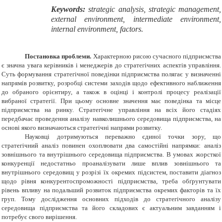
Keywords:
strategic analysis, strategic management,
external environment, intermediate environment,
internal environment, factors.
Постановка проблеми.
Характерною рисою сучасного підприємства
є значна увага керівників і менеджерів до стратегічних аспектів управління.
Суть формування стратегічної поведінки підприємства полягає у визначенні
напрямів розвитку, розробці системи заходів щодо ефективного наближення
до обраного орієнтиру, а також в оцінці і контролі процесу реалізації
вибраної стратегії. При цьому основне значення має поведінка та місце
підприємства на ринку. Стратегічне управління на всіх його стадіях
передбачає проведення аналізу навколишнього середовища підприємства, на
основі якого визначаються стратегічні напрями розвитку.
Науковці дотримуються переважно єдиної точки зору, що
стратегічний аналіз повинен охоплювати два самостійні напрямки: аналіз
зовнішнього та внутрішнього середовища підприємства. В умовах жорсткої
конкуренції недостатньо проаналізувати лише вплив зовнішнього та
внутрішнього середовищ у розрізі їх окремих підсистем, поставити діагноз
щодо рівня конкурентоспроможності підприємства, треба обґрунтувати
рівень впливу на подальший розвиток підприємства окремих факторів та їх
груп. Тому дослідження основних підходів до стратегічного аналізу
середовища підприємства та його складових є актуальним завданням і
потребує свого вирішення.