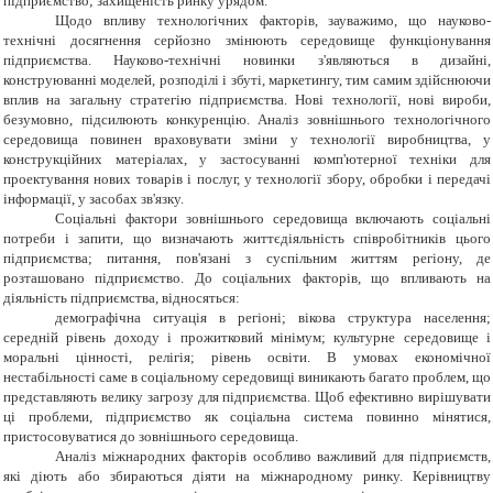
підприємство; захищеність ринку урядом.
Щодо впливу технологічних факторів, зауважимо, що науково-
технічні досягнення серйозно змінюють середовище функціонування
підприємства. Науково-технічні новинки з'являються в дизайні,
конструюванні моделей, розподілі і збуті, маркетингу, тим самим здійснюючи
вплив на загальну стратегію підприємства. Нові технології, нові вироби,
безумовно, підсилюють конкуренцію. Аналіз зовнішнього технологічного
середовища повинен враховувати зміни у технології виробництва, у
конструкційних матеріалах, у застосуванні комп'ютерної техніки для
проектування нових товарів і послуг, у технології збору, обробки і передачі
інформації, у засобах зв'язку.
Соціальні фактори зовнішнього середовища включають соціальні
потреби і запити, що визначають життєдіяльність співробітників цього
підприємства; питання, пов'язані з суспільним життям регіону, де
розташовано підприємство. До соціальних факторів, що впливають на
діяльність підприємства, відносяться:
демографічна ситуація в регіоні; вікова структура населення;
середній рівень доходу і прожитковий мінімум; культурне середовище і
моральні цінності, релігія; рівень освіти. В умовах економічної
нестабільності саме в соціальному середовищі виникають багато проблем, що
представляють велику загрозу для підприємства. Щоб ефективно вирішувати
ці проблеми, підприємство як соціальна система повинно мінятися,
пристосовуватися до зовнішнього середовища.
Аналіз міжнародних факторів особливо важливий для підприємств,
які діють або збираються діяти на міжнародному ринку. Керівництву