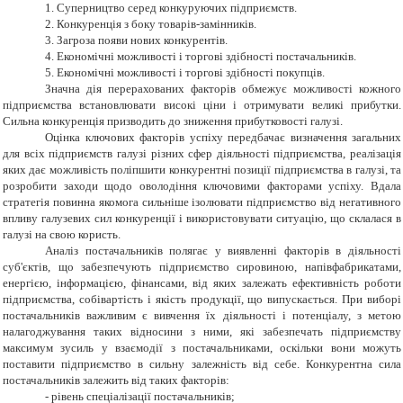
1. Суперництво серед конкуруючих підприємств.
2. Конкуренція з боку товарів-замінників.
3. Загроза появи нових конкурентів.
4. Економічні можливості і торгові здібності постачальників.
5. Економічні можливості і торгові здібності покупців.
Значна дія перерахованих факторів обмежує можливості кожного
підприємства встановлювати високі ціни і отримувати великі прибутки.
Сильна конкуренція призводить до зниження прибутковості галузі.
Оцінка ключових факторів успіху передбачає визначення загальних
для всіх підприємств галузі різних сфер діяльності підприємства, реалізація
яких дає можливість поліпшити конкурентні позиції підприємства в галузі, та
розробити заходи щодо оволодіння ключовими факторами успіху. Вдала
стратегія повинна якомога сильніше ізолювати підприємство від негативного
впливу галузевих сил конкуренції і використовувати ситуацію, що склалася в
галузі на свою користь.
Аналіз постачальників полягає у виявленні факторів в діяльності
суб'єктів, що забезпечують підприємство сировиною, напівфабрикатами,
енергією, інформацією, фінансами, від яких залежать ефективність роботи
підприємства, собівартість і якість продукції, що випускається. При виборі
постачальників важливим є вивчення їх діяльності і потенціалу, з метою
налагоджування таких відносини з ними, які забезпечать підприємству
максимум зусиль у взаємодії з постачальниками, оскільки вони можуть
поставити підприємство в сильну залежність від себе. Конкурентна сила
постачальників залежить від таких факторів:
- рівень спеціалізації постачальників;