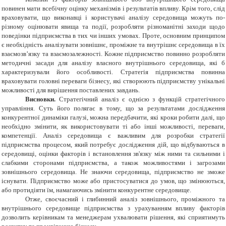
повинен мати всебічну оцінку механізмів і результатів впливу. Крім того, слід
враховувати, що виконавці і користувачі аналізу середовища можуть по-
різному оцінювати явища та події, розробляти різноманітні заходи щодо
поведінки підприємства в тих чи інших умовах. Проте, основним принципом
є необхідність аналізувати зовнішнє, проміжне та внутрішнє середовища в їх
взаємозв’язку та взаємозалежності. Кожне підприємство повинно розробляти
методичні засади для аналізу власного внутрішнього середовища, які б
характеризували його особливості. Стратегія підприємства повинна
враховувати головні переваги бізнесу, які створюють підприємству унікальні
можливості для вирішення поставлених завдань.
Висновки.
Стратегічний аналіз є однією з функцій стратегічного
управління. Суть його полягає в тому, що за результатами дослідження
конкурентної динаміки галузі, можна передбачити, які кроки робити далі, що
необхідно змінити, як використовувати ті або інші можливості, переваги,
компетенції. Аналіз середовища є важливим для розробки стратегії
підприємства процесом, який потребує дослідження дій, що відбуваються в
середовищі, оцінки факторів і встановлення зв'язку між ними та сильними і
слабкими сторонами підприємства, а також можливостями і загрозами
зовнішнього середовища. Не знаючи середовища, підприємство не зможе
існувати. Підприємство може або пристосуватися до умов, що змінюються,
або протидіяти їм, намагаючись змінити конкурентне середовище.
Отже, своєчасний і глибинний аналіз зовнішнього, проміжного та
внутрішнього середовище підприємства з урахуванням впливу факторів
дозволить керівникам та менеджерам ухвалювати рішення, які сприятимуть