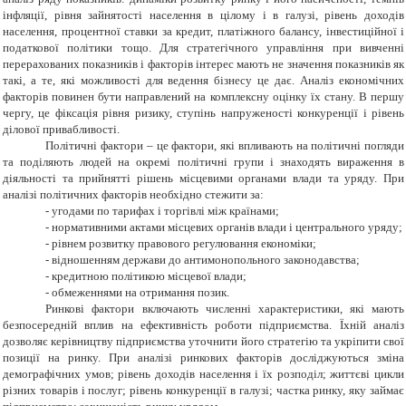
інфляції, рівня зайнятості населення в цілому і в галузі, рівень доходів
населення, процентної ставки за кредит, платіжного балансу, інвестиційної і
податкової політики тощо. Для стратегічного управління при вивченні
перерахованих показників і факторів інтерес мають не значення показників як
такі, а те, які можливості для ведення бізнесу це дає. Аналіз економічних
факторів повинен бути направлений на комплексну оцінку їх стану. В першу
чергу, це фіксація рівня ризику, ступінь напруженості конкуренції і рівень
ділової привабливості.
Політичні фактори – це фактори, які впливають на політичні погляди
та поділяють людей на окремі політичні групи і знаходять вираження в
діяльності та прийнятті рішень місцевими органами влади та уряду. При
аналізі політичних факторів необхідно стежити за:
- угодами по тарифах і торгівлі між країнами;
- нормативними актами місцевих органів влади і центрального уряду;
- рівнем розвитку правового регулювання економіки;
- відношенням держави до антимонопольного законодавства;
- кредитною політикою місцевої влади;
- обмеженнями на отримання позик.
Ринкові фактори включають численні характеристики, які мають
безпосередній вплив на ефективність роботи підприємства. Їхній аналіз
дозволяє керівництву підприємства уточнити його стратегію та укріпити свої
позиції на ринку. При аналізі ринкових факторів досліджуються зміна
демографічних умов; рівень доходів населення і їх розподіл; життєві цикли
різних товарів і послуг; рівень конкуренції в галузі; частка ринку, яку займає