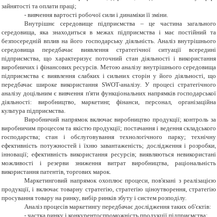
зайнятості та оплати праці;
- вивчення вартості робочої сили і динаміки її зміни.
Внутрішнє середовище підприємства – це частина загального
середовища, яка знаходиться в межах підприємства і має постійний та
безпосередній вплив на його господарську діяльність. Аналіз внутрішнього
середовища передбачає виявлення стратегічної ситуації всередині
підприємства, що характеризує поточний стан діяльності і використання
виробничих і фінансових ресурсів. Метою аналізу внутрішнього середовища
підприємства є виявлення слабких і сильних сторін у його діяльності, що
передбачає широке використання SWOT-аналізу. У процесі стратегічного
аналізу доцільним є вивчення п'яти функціональних напрямків господарської
діяльності: виробництво, маркетинг, фінанси, персонал, організаційна
культура підприємства.
Виробничий напрямок включає виробництво продукції; контроль за
виробничим процесом та якістю продукції; постачання і ведення складського
господарства; стан і обслуговування технологічного парку; технічну
ефективність потужностей і їхню завантаженість; дослідження і розробки,
інновації; ефективність використання ресурсів; виявляються невикористані
можливості і резерви зниження витрат виробництва, раціональність
використання патентів, торгових марок.
Маркетинговий напрямок охоплює процеси, пов'язані з реалізацією
продукції, і включає товарну стратегію, стратегію ціноутворення, стратегію
просування товару на ринку, вибір ринків збуту і систем розподілу.
Аналіз процесів маркетингу передбачає дослідження таких об'єктів:
- частка ринку і конкурентоспроможність продукції підприємства;