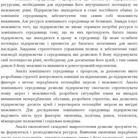
ресурсами, необхідними для підтримки його внутрішнього потенціалу на
належному рівні. Підприємство знаходиться в стані постійного обміну із
зовнішнім середовищем, забезпечуючи тим самим собі можливість
виживання. Але ресурси зовнішнього середовища не безмежні. Завжди існує
можливість того, що підприємство не зможе отримати потрібні ресурси із
зовнішнього середовища тому, що на них претендують багато інших
підприємств, що знаходяться в цьому ж середовищі. Це може ослабити
потенціал підприємства і призвести до багатьох негативних для нього
наслідків. Завдання стратегічного управління полягає в забезпеченні такої
взаємодії підприємства з середовищем, яке дозволяло б йому підтримувати
свій потенціал на рівні, необхідному для досягнення його цілей, і тим самим
давало б йому можливість виживати в довгостроковій перспективі.
Аналіз зовнішнього середовища є процесом, за допомогою якого
розробники стратегії контролюють зовнішні по відношенню до підприємства
фактори з метою передбачати потенційні загрози і можливості. Аналіз
зовнішнього середовища дозволяє підприємству своєчасно спрогнозувати
появу загроз і можливостей, розробити ситуаційні плани на випадок
виникнення непередбачених обставин, розробити стратегію, яка дозволить
підприємству досягти цілей і перетворити потенційні загрози на вигідні
можливості. Для дослідження зовнішнього середовища підприємства
виділяють шість груп факторів: економіка, політика, ринок, технологія,
міжнародне положення і соціальна поведінка.
Аналіз економічної складової макрооточення дозволяє зрозуміти те,
як формуються і розподіляються ресурси. Вивчення економіки передбачає
аналіз ряду показників: динаміки розвитку ринку і його насиченості, темпів