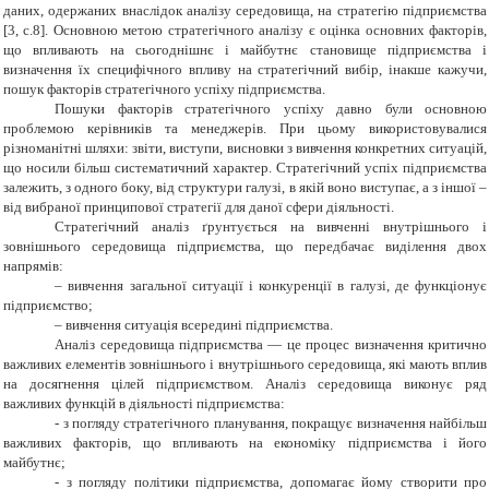
даних, одержаних внаслідок аналізу середовища, на стратегію підприємства
[3, с.8]. Основною метою стратегічного аналізу є оцінка основних факторів,
що впливають на сьогоднішнє і майбутнє становище підприємства і
визначення їх специфічного впливу на стратегічний вибір, інакше кажучи,
пошук факторів стратегічного успіху підприємства.
Пошуки факторів стратегічного успіху давно були основною
проблемою керівників та менеджерів. При цьому використовувалися
різноманітні шляхи: звіти, виступи, висновки з вивчення конкретних ситуацій,
що носили більш систематичний характер. Стратегічний успіх підприємства
залежить, з одного боку, від структури галузі, в якій воно виступає, а з іншої –
від вибраної принципової стратегії для даної сфери діяльності.
Стратегічний аналіз ґрунтується на вивченні внутрішнього і
зовнішнього середовища підприємства, що передбачає виділення двох
напрямів:
– вивчення загальної ситуації і конкуренції в галузі, де функціонує
підприємство;
– вивчення ситуація всередині підприємства.
Аналіз середовища підприємства — це процес визначення критично
важливих елементів зовнішнього і внутрішнього середовища, які мають вплив
на досягнення цілей підприємством. Аналіз середовища виконує ряд
важливих функцій в діяльності підприємства:
- з погляду стратегічного планування, покращує визначення найбільш
важливих факторів, що впливають на економіку підприємства і його
майбутнє;
- з погляду політики підприємства, допомагає йому створити про