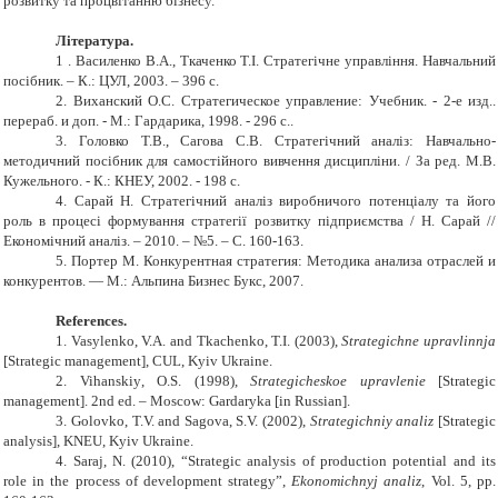
розвитку та процвітанню бізнесу.
Література.
1
.
Василенко В.А., Ткаченко Т.І. Стратегічне управління. Навчальний
посібник. – К.: ЦУЛ, 2003. – 396 с.
2. Виханский О.С. Стратегическое управление: Учебник. - 2-е изд..
перераб. и доп. - М.: Гардарика, 1998. - 296 с.
.
3. Головко Т.В., Сагова С.В. Стратегічний аналіз: Навчально-
методичний посібник для самостійного вивчення дисципліни. / За ред. М.В.
Кужельного. - К.: КНЕУ, 2002. - 198 с.
4. Сарай Н. Стратегічний аналіз виробничого потенціалу та його
роль в процесі формування стратегії розвитку підприємства / Н. Сарай //
Економічний аналіз. – 2010. – №5. – С. 160-163.
5. Портер М. Конкурентная стратегия: Методика анализа отраслей и
конкурентов. — М.: Альпина Бизнес Букс, 2007.
References
.
1. Vasylenko
,
V.A.
and
Tkachenko
,
T.I. (2003)
,
Strategichne upravlinnja
[Strategic management],
CUL
,
Kyiv
Ukraine
.
2. Vihanskiy
,
O.S. (1998)
,
Strategicheskoe upravlenie
[Strategic
management]. 2nd ed. – M
oscow
: Gardaryka
[in Russian].
3. Golovko, T.V.
and
Sagova, S.V. (2002)
,
Strategichniy analiz
[Strategic
analysis]
,
KNEU
,
Kyiv
Ukraine
.
4. Saraj
,
N. (2010)
, “
Strategic analysis of production potential and its
role in the process of development strategy
”,
Ekonomichnyj analiz
,
Vol
. 5
, pp
.