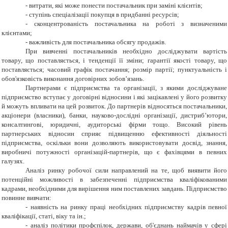
- витрати, які може понести постачальник при заміні клієнтів;
- ступінь спеціалізації покупця в придбанні ресурсів;
- сконцентрованість постачальника на роботі з визначеними
клієнтами;
- важливість для постачальника обсягу продажів.
При вивченні постачальників необхідно досліджувати вартість
товару, що поставляється, і тенденції її зміни; гарантії якості товару, що
поставляється; часовий графік постачання; розмір партії; пунктуальність і
обов'язковість виконання договірних зобов’язань.
Партнерами є підприємства та організації, з якими досліджуване
підприємство вступає у договірні відносини і які зацікавлені у його розвитку
й можуть впливати на цей розвиток. До партнерів відносяться постачальники,
акціонери (власники), банки, науково-дослідні організації, дистриб’ютори,
консалтингові, юридичні, аудиторські фірми тощо. Високий рівень
партнерських відносин сприяє підвищенню ефективності діяльності
підприємства, оскільки вони дозволяють використовувати досвід, знання,
виробничі потужності організацій-партнерів, що є фахівцями в певних
галузях.
Аналіз ринку робочої сили направлений на те, щоб виявити його
потенційні можливості в забезпеченні підприємства кваліфікованими
кадрами, необхідними для вирішення ним поставлених завдань. Підприємство
повинне вивчати:
- наявність на ринку праці необхідних підприємству кадрів певної
кваліфікації, статі, віку та ін.;
- аналіз політики профспілок, держави, об'єднань наймачів у сфері