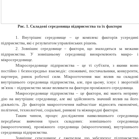
Рис. 1. Складові середовища підприємства та їх фактори
1. Внутрішнє середовище – це комплекс факторів усередині
підприємства, які є результатом управлінських рішень.
2. Зовнішнє середовище – фактори, що знаходяться за межами
підприємства. У зовнішньому середовищі виокремлюють макро- і
мікросередовище.
Мікросередовище підприємства – це ті суб'єкти, з якими воно
постійно і безпосередньо взаємодіє: споживачі, постачальники, конкуренти,
партнери, ринок робочої сили. Мікрооточення має вплив на складові
внутрішнього середовища підприємства, але, при цьому, існує і зворотній
зв’язок – підприємство може впливати на фактори проміжного середовища.
Макросередовище підприємства – це фактори, які мають непряму
дію на внутрішнє середовище, але які здійснюють значний вплив на його
діяльність. До факторів макрооточення найчастіше відносять економічні,
політичні, технологічні, соціальні, ринкові та міжнародні фактори.
Таким чином, процес дослідження навколишнього середовища
передбачає вивчення трьох складових: зовнішнього середовища
(макрооточення), проміжного середовища (мікрооточення), внутрішнього
середовища підприємства.
Зовнішнє середовище є джерелом, що забезпечує підприємство