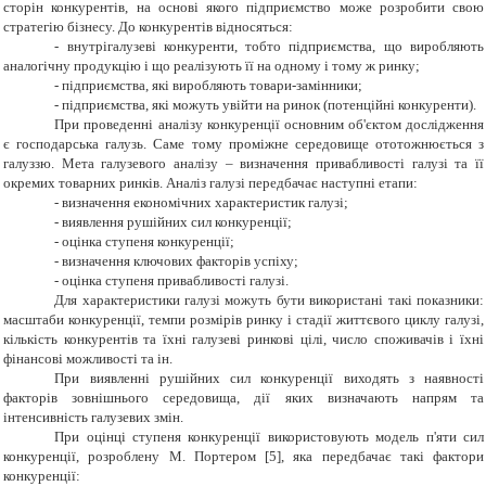
сторін конкурентів, на основі якого підприємство може розробити свою
стратегію бізнесу. До конкурентів відносяться:
- внутрігалузеві конкуренти, тобто підприємства, що виробляють
аналогічну продукцію і що реалізують її на одному і тому ж ринку;
- підприємства, які виробляють товари-замінники;
- підприємства, які можуть увійти на ринок (потенційні конкуренти).
При проведенні аналізу конкуренції основним об'єктом дослідження
є господарська галузь. Саме тому проміжне середовище ототожнюється з
галуззю. Мета галузевого аналізу – визначення привабливості галузі та її
окремих товарних ринків. Аналіз галузі передбачає наступні етапи:
- визначення економічних характеристик галузі;
- виявлення рушійних сил конкуренції;
- оцінка ступеня конкуренції;
- визначення ключових факторів успіху;
- оцінка ступеня привабливості галузі.
Для характеристики галузі можуть бути використані такі показники:
масштаби конкуренції, темпи розмірів ринку і стадії життєвого циклу галузі,
кількість конкурентів та їхні галузеві ринкові цілі, число споживачів і їхні
фінансові можливості та ін.
При виявленні рушійних сил конкуренції виходять з наявності
факторів зовнішнього середовища, дії яких визначають напрям та
інтенсивність галузевих змін.
При оцінці ступеня конкуренції використовують модель п'яти сил
конкуренції, розроблену М. Портером
[
5
]
, яка передбачає такі фактори
конкуренції: