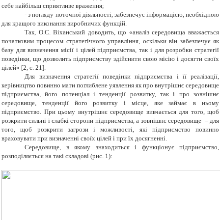
себе найбільш сприятливе враження;
- з погляду поточної діяльності, забезпечує інформацією, необхідною
для кращого виконання виробничих функцій.
Так, О.С. Віханський доводить, що «аналіз середовища вважається
початковим процесом стратегічного управління, оскільки він забезпечує як
базу для визначення місії і цілей підприємства, так і для розробки стратегії
поведінки, що дозволить підприємству здійснити свою місію і досягти своїх
цілей» [2, с. 21].
Для визначення стратегії поведінки підприємства і її реалізації,
керівництво повинно мати поглиблене уявлення як про внутрішнє середовище
підприємства, його потенціал і тенденції розвитку, так і про зовнішнє
середовище, тенденції його розвитку і місце, яке займає в ньому
підприємство. При цьому внутрішнє середовище вивчається для того, щоб
розкрити сильні і слабкі сторони підприємства, а зовнішнє середовище – для
того, щоб розкрити загрози і можливості, які підприємство повинно
враховувати при визначенні своїх цілей і при їх досягненні.
Середовище, в якому знаходиться і функціонує підприємство,
розподіляється на такі складові (рис. 1):