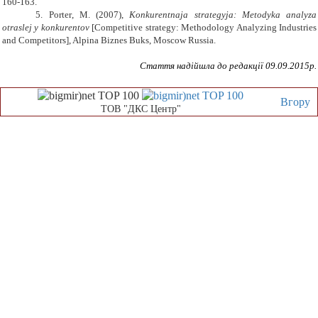
160-163.
5. Porter
,
M. (2007)
,
Konkurentnaja strategyja: Metodyka analyza
otraslej y konkurentov
[Competitive strategy: Methodology Analyzing Industries
and Competitors]
,
Alpina Biznes Buks
,
Moscow Russia.
Стаття надійшла до редакції
09
.0
9
.2015р.
Вгору
ТОВ "ДКС Центр"