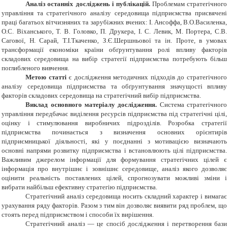
Аналіз останніх досліджень і публікацій.
Проблемам стратегічного
управління та стратегічного аналізу середовища підприємства присвячені
праці багатьох вітчизняних та зарубіжних вчених: І. Ансоффа, В.О.Василенка,
О.С. Віханського, Т. В. Головко, П. Друкера, І. С. Левик, М. Портера, С.В.
Сагової, Н. Сарай, Т.І.Ткаченко, З.Є.Шершньової та ін. Проте, в умовах
трансформації економіки країни обґрунтування ролі впливу факторів
складових середовища на вибір стратегії підприємства потребують більш
поглибленого вивчення.
Метою статті
є дослідження методичних підходів до стратегічного
аналізу середовища підприємства та обґрунтування значущості впливу
факторів складових середовища на стратегічний вибір підприємства.
Виклад основного матеріалу дослідження.
Система стратегічного
управління передбачає виділення ресурсів підприємства під стратегічні цілі,
оцінку і стимулювання виробничих підрозділів. Розробка стратегії
підприємства починається з визначення основних орієнтирів
підприємницької діяльності, які у поєднанні з мотивацією визначають
основні напрями розвитку підприємства і встановлюють цілі підприємства.
Важливим джерелом інформації для формування стратегічних цілей є
інформація про внутрішнє і зовнішнє середовище, аналіз якого дозволяє
оцінити реальність поставлених цілей, спрогнозувати можливі зміни і
вибрати найбільш ефективну стратегію підприємства.
Стратегічний аналіз середовища носить складний характер і вимагає
урахування ряду факторів. Разом з тим він дозволяє виявити ряд проблем, що
стоять перед підприємством і способи їх вирішення.
Стратегічний аналіз — це спосіб дослідження і перетворення бази