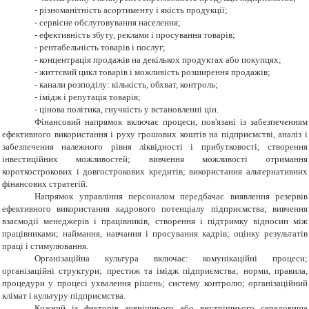
- різноманітність асортименту і якість продукції;
- сервісне обслуговування населення;
- ефективність збуту, реклами і просування товарів;
- рентабельність товарів і послуг;
- концентрація продажів на декількох продуктах або покупцях;
- життєвий цикл товарів і можливість розширення продажів;
- канали розподілу: кількість, обхват, контроль;
- імідж і репутація товарів;
- цінова політика, гнучкість у встановленні цін.
Фінансовий напрямок включає процеси, пов'язані із забезпеченням
ефективного використання і руху грошових коштів на підприємстві, аналіз і
забезпечення належного рівня ліквідності і прибутковості; створення
інвестиційних можливостей; вивчення можливості отримання
короткострокових і довгострокових кредитів; використання альтернативних
фінансових стратегій.
Напрямок управління персоналом передбачає виявлення резервів
ефективного використання кадрового потенціалу підприємства; вивчення
взаємодії менеджерів і працівників, створення і підтримку відносин між
працівниками; наймання, навчання і просування кадрів; оцінку результатів
праці і стимулювання.
Організаційна культура включає: комунікаційні процеси;
організаційні структури; престиж та імідж підприємства; норми, правила,
процедури у процесі ухвалення рішень; систему контролю; організаційний
клімат і культуру підприємства.
Кожний із факторів зовнішнього або внутрішнього середовища