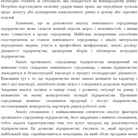
необхідно стежити за ситуацією, яка складається на міжнародному ринку.
Потрібно відстежувати політику урядів інших країн, що передбачає зусилля
щодо захисту або розширення національного ринку в цілому або окремих
галузей.
Зазначимо, що за допомогою аналізу зовнішнього середовища
підприємство може скласти повний перелік загроз і можливостей, з якими
воно стикається в цьому середовищі. Найбільш поширеними способами
спостереження за станом зовнішнього середовища є аналіз матеріалів
періодичних видань, участь в професійних конференціях; аналіз досвіду
діяльності підприємства; проведення зборів і обговорень всередині
підприємства.
Аналіз проміжного середовища підприємства направлений на
вивчення стану складових зовнішнього середовища, з якими підприємство
знаходиться в безпосередній взаємодії в процесі господарської діяльності.
Важливим тут є те, що підприємство може значно впливати на характер і
зміст цієї взаємодії, запобігати появі загроз і створювати додаткові переваги.
Завдання аналізу полягає в оцінці стану і розвитку ситуації на ринку і
визначенні на ньому конкурентних позицій підприємства. Проміжне
середовище включає: споживачів продукції і послуг підприємства,
постачальників, конкурентів, партнерів, ринок робочої сили.
Аналіз споживачів є найважливішим елементом аналізу факторів
проміжного середовища підприємства, його завданням є вивчити споживачів,
тобто надати характеристику тим, хто купує продукт, що реалізовується
підприємством. Це дозволяє підприємству з'ясувати те, який продукт в
найбільшій мірі сприйматиметься покупцями, на який обсяг продажів може