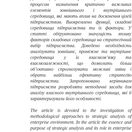
процесом визначення критично важливих
елементів зовнішнього і внутрішнього
середовища, які мають вплив на досягнення цілей
підприємством. Виокремлено функції, складові
середовища підприємства та їх фактори. У
статті обґрунтовано значущість впливу
факторів складових середовища на стратегічний
вибір підприємства. Доведено необхідність
аналізувати зовнішнє, проміжне та внутрішнє
середовища у їх взаємозв’язку та
взаємозалежності, що дозволить більш
об’єктивно спрогнозувати можливі зміни і
обрати найбільш ефективну стратегію
підприємства. Запропоновано керівникам
підприємств розробляти методичні засади для
аналізу власного внутрішнього середовища, які б
характеризували його особливості.
The article is devoted to the investigation of
methodological approaches to strategic analysis of
enterprise environment. In the article the essence and
purpose of strategic analysis and its role in enterprise