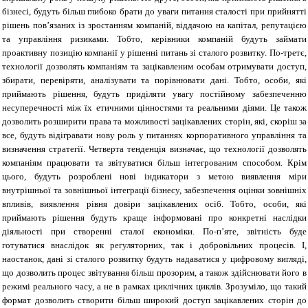
бізнесі, будуть більш глибоко брати до уваги питання сталості при прийнятті
рішень пов’язаних із зростанням компаній, віддачою на капітал, репутацією
та управління ризиками. Тобто, керівники компаній будуть займати
проактивну позицію компанії у рішенні питань зі сталого розвитку. По-третє,
технології дозволять компаніям та зацікавленим особам отримувати доступ,
збирати, перевіряти, аналізувати та порівнювати дані. Тобто, особи, які
приймають рішення, будуть приділяти увагу постійному забезпеченню
несуперечності між їх етичними цінностями та реальними діями. Це також
дозволить розширити права та можливості зацікавлених сторін, які, скоріш за
все, будуть відігравати нову роль у питаннях корпоративного управління та
визначення стратегії. Четверта тенденція визначає, що технології дозволять
компаніям працювати та звітуватися більш інтегрованим способом. Крім
цього, будуть розроблені нові індикатори з метою виявлення міри
внутрішньої та зовнішньої інтеграції бізнесу, забезпечення оцінки зовнішніх
впливів, виявлення рівня довіри зацікавлених осіб. Тобто, особи, які
приймають рішення будуть краще інформовані про конкретні наслідки
діяльності при створенні сталої економіки. По-п’яте, звітність буде
готуватися внаслідок як регуляторних, так і добровільних процесів. І,
наостанок, дані зі сталого розвитку будуть надаватися у цифровому вигляді,
що дозволить процес звітування більш прозорим, а також здійснювати його в
режимі реального часу, а не в рамках циклічних циклів. Зрозуміло, що такий
формат дозволить створити більш широкий доступ зацікавлених сторін до