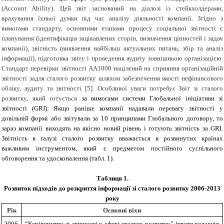
(Account Ability). Цей звіт заснований на діалозі із стейкхолдерами,
врахування їхньої думки під час аналізу діяльності компанії. Згідно з
вимогами стандарту, основними етапами процесу соціальної звітності є
планування (ідентифікація зацікавлених сторін, визначення цінностей і задач
компанії), звітність (виявлення найбільш актуальних питань, збір та аналіз
інформації), підготовка звіту і проведення аудиту зовнішньою організацією.
Стандарт перевірки звітності AA1000 націлений на сприяння організаційній
звітності задля сталого розвитку шляхом забезпечення якості нефінансового
обліку, аудиту та звітності [5]. Особливої уваги потребує Звіт зі сталого
розвитку, який готується
за вимогами системи
Глобальної ініціативи зі
звітності (
GRI
)
.
Якщо раніше компанії надавали перевагу звітності у
довільній формі або звітували за 10 принципами Глобального договору, то
зараз компанії виходять на якісно новий рівень і готують звітність за
GRI
.
Звітність в галузі сталого розвитку вважається в розвинутих країнах
важливим інструментом, який є предметом постійного суспільного
обговорення та удосконалення (табл. 1).
Таблиця 1
.
Розвиток підходів до розкриття інформації зі сталого розвитку 2006-2013
року
Рік
Основні віхи
2006
“Керівництво зі звітності у сфері сталого розвитку” (третя редакція,