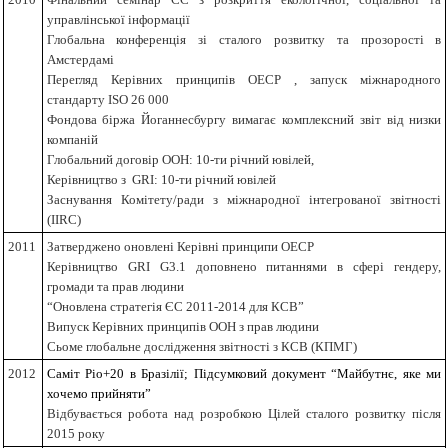
управлінської інформації
Глобальна конференція зі сталого розвитку та прозорості в
Амстердамі
Перегляд Керівних принципів ОЕСР
,
запуск міжнародного
стандарту ISO 26 000
Фондова біржа Йоганнесбургу вимагає комплексний звіт від низки
компаній
Глобальний договір ООН: 10-ти річний ювілей
,
Керівництво з GRI: 10-ти річний ювілей
Заснування Комітету/ради з міжнародної інтегрованої звітності
(IIRC)
2011
Затверджено оновлені Керівні принципи ОЕСР
Керівництво GRI G3.1 доповнено питаннями в сфері гендеру,
громади та прав людини
“Оновлена стратегія ЄС 2011-2014 для КСВ”
Випуск Керівних принципів ООН з прав людини
Сьоме глобальне дослідження звітності з КСВ (КПМГ)
2012
Саміт Ріо+20 в Бразілії; Підсумковий документ “Майбутнє, яке ми
хочемо прийняти”
Відбувається робота над розробкою Цілей сталого розвитку після
2015 року