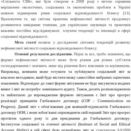
«Спільнота СВБ», яке було створене в 2008 році з метою сприяння
вирішенню екологічних, соціальних та економічних проблем в Україні
шляхом підвищення рівня соціальної відповідальності бізнесу [13].
Враховуючи те, що світова практика нефінансової звітності продовжує
розвиватися швидкими темпами, для українських науковців та практиків
важливо постійно відслідковувати існуючи тенденції та інновації в сфері
соціальної відповідальності.
Мета статті
полягає у дослідженні світових тенденцій розвитку
нефінансової звітності соціально відповідального бізнесу.
Основні результати дослідження.
Перш за все, треба зазначити, що
формат нефінансової звітності може бути різним для різних суб’єктів
господарювання і залежить лише від рішення його власників та керівництва
.
Наприклад, компанія може готувати та публікувати соціальний звіт за
власною методикою, який буде містити низку самостійно вибраних оціночних
показників. Відповідно до такої форми звітування не буде висуватися жодних
вимог і звіт не потребує зовнішнього аудиту. Також, досить розповсюдженою
та найлегшою до впровадження формою звітування є Звіт про прогрес
реалізації принципів Глобального договору (СОР – Communication on
Progress). Даний звіт є обов’язковим для компаній-підписантів Глобального
договору ООН, і вони зобов’язані оприлюднити свій перший Звіт про прогрес
протягом одного року із дня приєднання до Глобального договору.
Інститутом соціальної та етичної звітності (Institute of Social and Ethical
Account Ability) в цій сфері було розроблено звіт за
стандартом АА1000