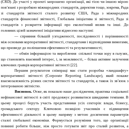
(
CRD
). До участі у проекті запрошено організації, які тією чи іншою мірою
пов’язані з розробкою міжнародних стандартів, директив тощо, зокрема,
Рада
зі стандартів звітності сталого розвитку США, Рада з міжнародних
стандартів фінансової звітності, Глобальна ініціатива зі звітності, Рада зі
стандартів з розкриття інформації про екологічний вплив та інші. До
головних цілей зазначеної ініціативи віднесено наступні:
—
сприяння більшій узгодженості, послідовності і порівнянності
між основами корпоративної звітності, стандартами і відповідними вимогами,
що призведе до поліпшення ефективності та результативності;
—
обмін інформацією та вироблення
спільної точки зору в галузях,
що становлять взаємний інтерес, і, за можливості, – більш активне залучення
ключових гравців корпоративної звітності [22].
Першим результатом співпраці має стати розробка «ландшафту»
корпоративної звітності (Corporate Reporting Landscape), який покаже
взаємозалежність різних систем звітності та стандартів, а також їх зв’язок з
інтегрованою звітністю.
Висновок.
Отже, як показало наше дослідження, практика соціальної
нефінансової звітності в світі продовжує розвиватися швидкими темпами. В
цьому процесі беруть участь представники усіх секторів: влади, бізнесу,
громадського сектору. Ключовою позицією учасників є підвищення
ефективності діяльності в цьому напряму з метою досягнення параметрів
сталої глобальної економіки. Формується розуміння того, що організації
повинні робити більше, ніж просто готувати звіт про сталий розвиток, а