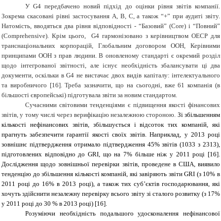
У
G
4
передбачено новий підхід до оцінки рівня звітів компанії.
Зокрема скасовані рівні застосування А, В, С, а також “+” при аудиті звіту.
Натомість, вводяться два рівня відповідності - “Базовий” (
Core
) і “Повний”
(
Comprehensive
). Крім цього,
G
4 гармонізовано з керівництвом ОЕСР для
транснаціональних корпорацій, Глобальним договором ООН, Керівними
принципами ООН з прав людини. В оновленому стандарті є окремий розділ
щодо інтегрованої звітності, але існує необхідність збалансувати ці два
документи, оскільки в
G
4 не вистачає двох видів капіталу: інтелектуального
та виробничого [16]. Треба зазначити, що на сьогодні, вже 61 компанія (в
більшості європейські) підготувала звіти за новим стандартом.
Сучасними світовими тенденціями є підвищення якості фінансових
звітів, у тому числі через верифікацію незалежною стороною.
Зі збільшенням
кількості нефінансових звітів, збільшується і відсоток тих компаній, які
прагнуть забезпечити гарантії якості своїх звітів. Наприклад, у 2013 році
зовнішнє підтвердження отримало підтвердження 45% звітів (1033 з 2313),
підготовлених відповідно до GRI, що на 7% більше ніж у 2011 році [16].
Дослідження щодо зовнішньої перевірки звітів, проведене в США, виявило
тенденцію до збільшення кількості компаній, які завіряють звіти GRI (з 10% в
2011 році до 16% в 2013 році), а також тих суб’єктів господарювання, які
хочуть здійснити незалежну перевірку всього звіту зі сталого розвитку (з 17%
у 2011 році до 30 % в 2013 році) [16].
Розуміючи необхідність подальшого удосконалення нефінансової