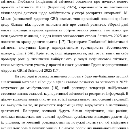
звітності Глобальна ініціатива зі звітності оголосила про початок нового
проекту «
Звітність 2025» (Reporting 2025), спрямованого на заохочення
міжнародної дискусії щодо майбутнього у сфері розкриття інформації. М.
Міхан (виконавчий директор GRI) вважає, «що
організації повинні зробити
дещо більше, ніж просто написати звіт про сталий розвиток. Зібрані дані
мають покращити процес прийняття обґрунтованих рішень, і не тільки для
менеджменту компанії, а й для інших зацікавлених сторін. Звітність 2025 має
показати як краще досягти цього»
[17]
. Партнерами Глобальної ініціативи зі
звітності виступили Центр корпоративного громадянства Бостонського
коледжу, Enel і SAP. Крім того, інші підприємства, які готові взяти на себе
провідну роль у визначенні майбутнього у галузі нефінансової звітності,
також можуть взяти участь у проекті в якості учасника Групи корпоративного
лідерства GRI зі Звітності 2025 [17].
На сьогодні в рамках зазначеного проекту було опубліковано перший
аналітичний матеріал «Тренди в сфері сталого розвитку та звітності в 2025:
готуємося до майбутнього» [18], який розглядає тенденції майбутнього
стосовно питань сталості, корпоративної звітності та розкриття інформації. В
цілому в даному аналітичному матеріалі представлено такі основні тенденції,
які вказують на те, як розкриття інформації буде відбуватися в наступному
десятилітті. По-перше, компанії будуть більш підзвітними, ніж раніше,
оскільки вважається, що основні проблеми суспільства знаходять далеко від
їх рішення, то компанії розглядаються як потужні інститути, які відіграють
вирішальну роль у пошуку рішень. По-друге, особи, які приймають рішення в