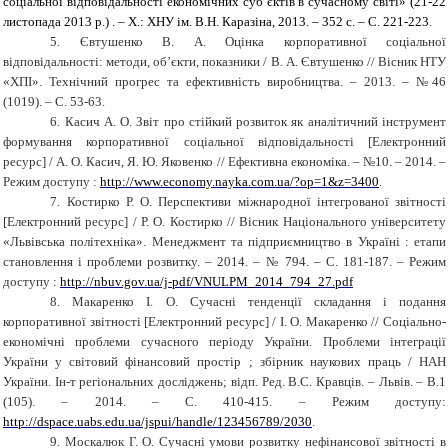
соціальної відповідальності економічних суб’єктів в сучасному світі» (21-22
листопада 2013 р.)
. – Х.: ХНУ ім. В.Н. Каразіна, 2013. – 352 с. – С. 221-223
.
5.
Євтушенко В. А. Оцінка корпоративної соціальної
відповідальності: методи, об’єкти, показники / В. А. Євтушенко // Вісник НТУ
«ХПІ». Технічний прогрес та ефективність виробництва. – 2013. – №46
(1019). – С. 53-63.
6.
Касич А. О. Звіт про стійкий розвиток як аналітичний інструмент
формування корпоративної соціальної відповідальності [Електронний
ресурс] / А. О. Касич, Я. Ю. Яковенко // Ефективна економіка. – №10. – 2014. –
Режим доступу :
http://www.economy.nayka.com.ua/?op=1&z=3400
.
7.
Костирко Р. О. Перспективи міжнародної інтегрованої звітності
[Електронний ресурс] / Р. О. Костирко // Вісник Національного університету
«Львівська політехніка». Менеджмент та підприємництво в Україні : етапи
становлення і проблеми розвитку. – 2014. – № 794. – С. 181-187. – Режим
доступу :
http://nbuv.gov.ua/j-pdf/VNULPM_2014_794_27.pdf
8.
Макаренко І. О. Сучасні тенденції складання і подання
корпоративної звітності [Електронний ресурс] / І. О. Макаренко // Соціально-
економічні проблеми сучасного періоду України. Проблеми інтеграції
України у світовий фінансовий простір
;
збірник наукових праць / НАН
України. Ін-т регіональних досліджень; відп. Ред. В.С. Кравців. – Львів
.
– В.1
(105). – 2014. – С. 410-415. – Режим доступу:
http://dspace.uabs.edu.ua/jspui/handle/123456789/2030
.
9.
Москалюк Г. О. Сучасні умови розвитку нефінансової звітності в