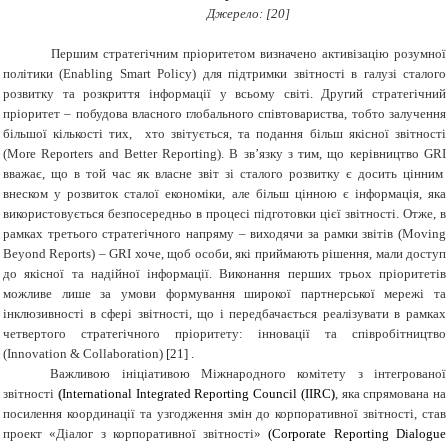
Джерело:
[20]
Першим стратегічним пріоритетом визначено активізацію розумної
політики (
Enabling
Smart Policy
) для підтримки звітності в галузі сталого
розвитку та розкриття інформації у всьому світі. Другий стратегічний
пріоритет – побудова власного глобального співтовариства, тобто залучення
більшої кількості тих, хто звітується, та подання більш якісної звітності
(
More Reporters and Better Reporting
). В зв’язку з тим, що керівництво
GRI
вважає, що в той час як власне звіт зі сталого розвитку є досить цінним
внеском у розвиток сталої економіки, але більш цінною є інформація, яка
використовується безпосередньо в процесі підготовки цієї звітності. Отже, в
рамках третього стратегічного напряму – виходячи за рамки звітів (
Moving
Beyond Reports
) –
GRI
хоче, щоб особи, які приймають рішення, мали доступ
до якісної та надійної інформації. Виконання перших трьох пріоритетів
можливе лише за умови формування широкої партнерської мережі та
інклюзивності в сфері звітності, що і передбачається реалізувати в рамках
четвертого стратегічного пріоритету: інновації та співробітництво
(
Innovation
&
Collaboration
)
[21] .
Важливою ініціативою Міжнародного комітету з інтегрованої
звітності
(
International
Integrated
Reporting
Council
(
IIRC
)
, яка спрямована на
посилення координації та узгодження змін до корпоративної звітності, став
проект «Діалог з корпоративної звітності»
(
Corporate
Reporting
Dialogue