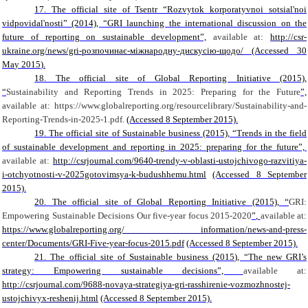
17.
The official site of Tsentr “Rozvytok korporatyvnoi sotsial'noi
vidpovidal'nosti” (2014), “GRI launching the international discussion on the
future of reporting on sustainable development”,
available at:
http://csr-
ukraine.org/news/gri-розпочинає-міжнародну-дискусію-щодо/
(Accessed 30
M
а
y 201
5
).
18. The official site of Global Reporting Initiative (2015),
“
Sustainability and Reporting Trends in 2025: Preparing for the Future
”,
available at:
https://www.globalreporting.org/resourcelibrary/Sustainability-and-
Reporting-Trends-in-2025-1.pdf.
(Accessed 8 September 2015).
19. The official site of Sustainable business (2015), “Trends in the field
of sustainable development and reporting in 2025: preparing for the future”,
available at:
http://csrjournal.com/9640-trendy-v-oblasti-ustojchivogo-razvitiya-
i-otchyotnosti-v-2025gotovimsya-k-budushhemu.html
(Accessed 8 September
2015).
20. The official site of Global Reporting Initiative (2015), “
GRI:
Empowering Sustainable Decisions Our five-year focus 2015-2020
”
,
available at:
https://www.globalreporting.org/
information/news-and-press-
center/Documents/GRI-Five-year-focus-2015.pdf
(Accessed 8 September 2015).
21. The official site of Sustainable business (2015), “The new GRI’s
strategy: Empowering sustainable decisions”,
available at:
http://csrjournal.com/9688-novaya-strategiya-gri-rasshirenie-vozmozhnostej-
ustojchivyx-reshenij.html
(Accessed 8 September 2015).