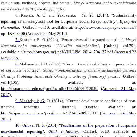
Evaluation: methods, objects, indicators”,
Visnyk Natsional'noho tekhnichnoho
universytetu “KhPI”, vol.46, pp.53-63.
6.
Kasych, A. O.
and Yakovenko Ya. Yu. (2014), “S
ustainability
reporting as an analytical tool for Corporate Social Responsibility”,
Efektyvna
ekonomika,
[Online]
,
vol.10, available at:
http://www.economy.nayka.com.ua/?
op=1&z=3400
(Accessed 22 M
а
y 2015).
7.
Kostyrko, R. O. (2014), “Perspectives of integrated reporting”,
Visnyk
Natsional'noho universytetu “L'vivs'ka politekhnika”,
[Online]
,
vol.794,
available at:
http://nbuv.gov.ua/j-pdf/VNULPM_2014_794_27.pdf
(Accessed 22
M
а
y 2015).
8.
Makarenko, I. О
. (2014),
“
Current trends in drafting and presentation
of corporate reporting
”,
Sotsial'no-ekonomichni problemy suchasnoho periodu
Ukrainy. Problemy intehratsii Ukrainy u svitovyj finansovyj prostir
,
[Online]
,
vol.1(105), available at:
http://dspace.uabs.edu.ua/jspui/handle/123456789/12030
(Accessed 24 M
а
y
2015).
9.
Moskalyuk, G.
O. (2014), “Current development conditions of non-
financial reporting in Ukraine”,
[Online]
,
available at:
http://dspace.oneu.edu.ua/jspui/handle/123456789/2
990
(Accessed 24 M
а
y
2015).
10. Orlova, N. S. (2014) “Peculiarities of the preparation of corporate
non-financial reporting”,
Oblik i finansy,
[Online]
,
vol.3, available at: