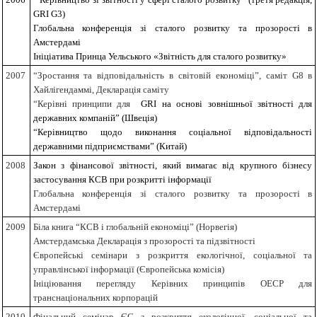
GRI G3)
Глобальна конференція зі сталого розвитку та прозорості в
Амстердамі
Ініціатива Принца Уельського «Звітність для сталого розвитку»
2007
“Зростання та відповідальність в світовій економіці”, саміт
G
8 в
Хайлігендаммі, Декларація саміту
“Керівні принципи для
GRI на основі зовнішньої звітності для
державних компаній” (Швеція)
“Керівництво щодо виконання соціальної відповідальності
державними підприємствами” (Китай)
2008
Закон з фінансової звітності, який вимагає від крупного бізнесу
застосування КСВ при розкритті інформації
Глобальна конференція зі сталого розвитку та прозорості в
Амстердамі
2009
Біла книга “КСВ і глобальній економіці” (Норвегія)
Амстердамська Декларація з прозорості та підзвітності
Європейські семінари з розкриття екологічної, соціальної та
управлінської інформації (Європейська комісія)
Ініціювання перегляду Керівних принципів ОЕСР для
транснаціональних корпорацій
2010
Фінальний семінар ЄС з розкриття екологічної, соціальної та