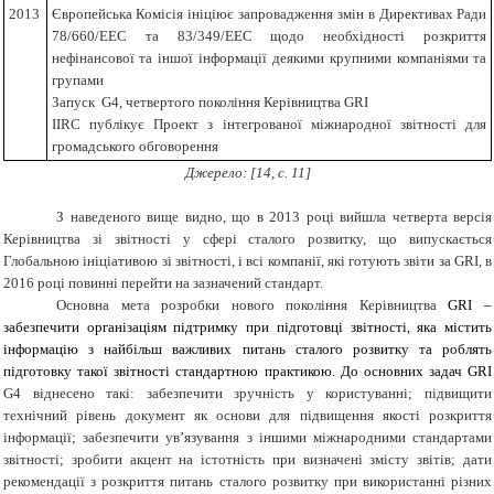
2013
Європейська Комісія ініціює запровадження змін в Директивах Ради
78/660/ЕЕС та 83/349/ЕЕС щодо необхідності розкриття
нефінансової та іншої інформації деякими крупними компаніями та
групами
Запуск G4, четвертого покоління Керівництва GRI
IIRC публікує Проект з інтегрованої міжнародної звітності для
громадського обговорення
Джерело:
[
14,
c
. 11]
З наведеного вище видно, що в 2013 році вийшла четверта версія
Керівництва зі звітності у сфері сталого розвитку, що випускається
Глобальною ініціативою зі звітності, і всі компанії, які готують звіти за GRI, в
2016 році повинні перейти на зазначений стандарт.
Основна мета розробки нового покоління Керівництва
GRI
–
забезпечити організаціям підтримку при підготовці звітності, яка містить
інформацію з найбільш важливих питань сталого розвитку та роблять
підготовку такої звітності стандартною практикою. До основних задач
GRI
G4 віднесено такі: забезпечити зручність у користуванні; підвищити
технічний рівень документ як основи для підвищення якості розкриття
інформації; забезпечити ув’язування з іншими міжнародними стандартами
звітності; зробити акцент на істотність при визначені змісту звітів; дати
рекомендації з розкриття питань сталого розвитку при використанні різних