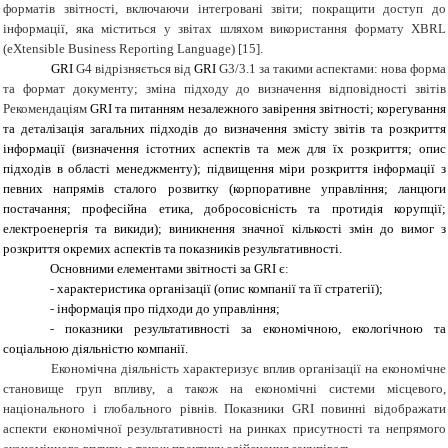
форматів звітності, включаючи інтегровані звіти; покращити доступ до
інформації, яка міститься у звітах шляхом використання формату
XBRL
(
eXtensible
Business
Reporting
Language
) [15].
GRI
G4 відрізняється від
GRI
G3/3.1 за такими аспектами: нова форма
та формат документу; зміна підходу до визначення відповідності звітів
Рекомендаціям
GRI та питанням незалежного завірення звітності; корегування
та деталізація загальних підходів до визначення змісту звітів та розкриття
інформації (визначення істотних аспектів та меж для їх розкриття; опис
підходів в області менеджменту); підвищення міри розкриття інформації з
певних напрямів сталого розвитку (корпоративне управління; ланцюги
постачання; професійна етика, добросовісність та протидія корупції;
електроенергія та викиди); виникнення значної кількості змін до вимог з
розкриття окремих аспектів та показників результативності.
Основними елементами звітності за GRI є
:
-
характеристика організації (опис компанії та її стратегії);
-
інформація про підходи до управління;
-
показники результативності за економічною, екологічною та
соціальною діяльністю компанії.
Економічна діяльність характеризує вплив організації на економічне
становище груп впливу, а також на економічні системи місцевого,
національного і глобального рівнів. Показники GRI повинні відображати
аспекти економічної результативності на ринках присутності та непрямого