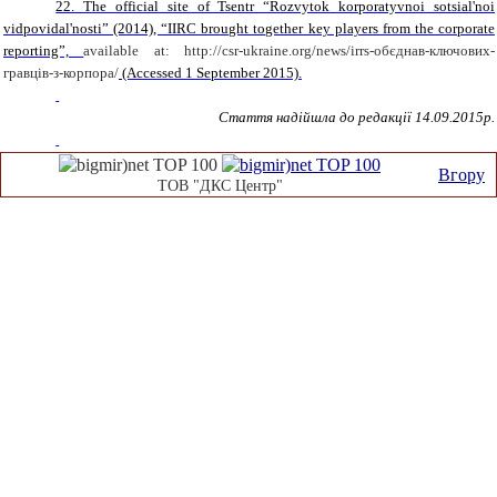
22. The official site of Tsentr “Rozvytok korporatyvnoi sotsial'noi
vidpovidal'nosti” (2014), “IIRC brought together key players from the corporate
reporting”,
available at:
http://csr-ukraine.org/news/
irrs-
обєднав-ключових-
гравців-з-корпора/
(Accessed 1 September 2015)
.
Стаття надійшла до редакції 14.09.2015р.
Вгору
ТОВ "ДКС Центр"