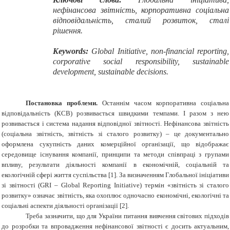
нефінансова звітність, корпоративна соціальна
відповідальність, сталий розвиток, сталі
рішення
.
Keywords
:
Global Initiative, non-financial reporting,
corporative social responsibility, sustainable
development, sustainable decisions.
Постановка проблеми.
Останнім часом корпоративна соціальна
відповідальність (КСВ) розвивається швидкими темпами. І разом з нею
розвивається і система надання відповідної звітності. Нефінансова звітність
(соціальна звітність, звітність зі сталого розвитку) – це документально
оформлена сукупність даних комерційної організації, що відображає
середовище існування компанії, принципи та методи співпраці з групами
впливу, результати діяльності компанії в економічній, соціальній та
екологічній сфері життя суспільства [1]. За визначенням Глобальної ініціативи
зі звітності (GRI – Global Reporting Initiative) термін «звітність зі сталого
розвитку» означає звітність, яка охоплює одночасно економічні, екологічні та
соціальні аспекти діяльності організації [2].
Треба зазначити, що для України питання вивчення світових підходів
до розробки та впровадження нефінансової звітності є досить актуальним,