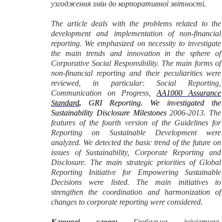
узгодження змін до корпоративної звітності.
The article deals with the problems related to the
development and implementation of non-financial
reporting. We emphasized on necessity to investigate
the main trends and innovation in the sphere of
Corporative Social Responsibility. The main forms of
non-financial reporting and their peculiarities were
reviewed
,
in particular: Social Reporting,
Communication on Progress,
AA1000 Assurance
Standard
,
GRI Reporting. We investigated the
Sustainability Disclosure Milestones
2006-2013. The
features of the fourth version of the Guidelines for
Reporting on Sustainable Development were
analyzed. We detected the basic trend of the future on
issues of Sustainability, Corporate Reporting and
Disclosure. The main strategic priorities of Global
Reporting Initiative for Empowering Sustainable
Decisions were listed. The main initiatives to
strengthen the coordination and harmonization of
changes to corporate reporting were considered.
Ключові слова:
Глобальна ініціатива,