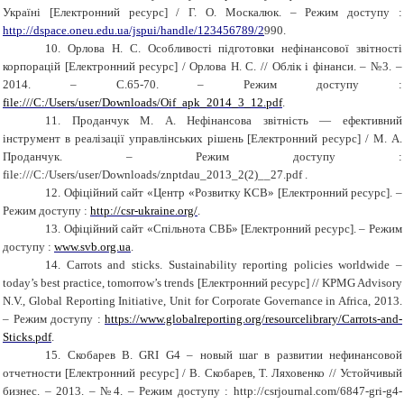
Україні [Електронний ресурс] / Г. О. Москалюк. – Режим доступу :
http://dspace.oneu.edu.ua/jspui/handle/123456789/2
990
.
10.
Орлова Н. С. Особливості підготовки нефінансової звітності
корпорацій [Електронний ресурс] / Орлова Н. С. // Облік і фінанси.
– №3. –
2014. – С.65-70. – Режим доступу :
file:///C:/Users/user/Downloads/Oif_apk_2014_3_12.pdf
.
11.
Проданчук М. А. Нефінансова звітність — ефективний
інструмент в реалізації управлінських рішень [Електронний ресурс] / М. А.
Проданчук. – Режим доступу :
file:///C:/Users/user/Downloads/znptdau_2013_2(2)__27.pdf .
12.
Офіційний сайт «Центр «Розвитку КСВ» [Електронний ресурс]. –
Режим доступу :
h
ttp://csr-ukraine.org/
.
13.
Офіційний сайт «Спільнота СВБ» [Електронний ресурс]. – Режим
доступу :
www.svb.org.ua
.
14.
Carrots and sticks. Sustainability reporting policies worldwide –
today’s best practice, tomorrow’s trends
[
Електронний ресурс
]
// KPMG Advisory
N.V., Global Reporting Initiative, Unit for Corporate Governance in Africa, 2013.
–
Режим доступу :
https://www.globalreporting.org/resourcelibrary/Carrots-and-
Sticks.pdf
.
15.
Скобарев В.
GRI G
4 – новый шаг в развитии нефинансовой
отчетности [
Електронний ресурс
] / В. Скобарев, Т. Ляховенко // Устойчивый
бизнес. – 2013. – №4. – Режим доступу : http://csrjournal.com/6847-gri-g4-