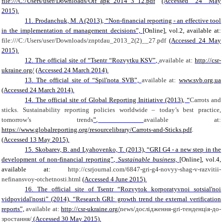
file:///C:/Users/user/Downloads/Oif_apk_2014_3_12.pdf
(Accessed 24 M
а
y
2015).
11. Prodanchuk, M. A (2013), “Non-financial reporting - an effective tool
in the implementation of management decisions”,
[Online]
,
vol.2, available at:
file:///C:/Users/user/Downloads/znptdau_2013_2(2)__27.pdf
(Accessed 24 M
а
y
2015).
12. The official site of “Tsentr “Rozvytku KSV”,
available at:
h
ttp://csr-
ukraine.org/
(Accessed 24 March 2014).
13. The official site of “Spil'nota SVB”,
available at:
www.svb.org.ua
(Accessed 24 March 2014).
14. The official site of Global Reporting Initiative (2013), “
Carrots and
sticks. Sustainability reporting policies worldwide – today’s best practice,
tomorrow’s trends
”,
available at:
https://www.globalreporting.org/resourcelibrary/Carrots-and-Sticks.pdf
.
(Accessed 13 May 2015).
15. Skobarev, B. and Lyahovenko, T. (2013), “GRI G4 - a new step in the
development of non-financial reporting”,
Sustainable business,
[Online]
,
vol.4,
available at:
http://csrjournal.com/6847-gri-g4-novyy-shag-v-razvitii-
nefinansvoy-otchetnosti.html
(Accessed 4 June 2015).
16. The official site of Tsentr “Rozvytok korporatyvnoi sotsial'noi
vidpovidal'nosti” (2014), “Research GRI: growth trend the external verification
reports”,
available at:
http://csr-ukraine.org/
news/
дослідження-
gri
-тенденція-до-
зростання/
(Accessed 30 M
а
y 201
5
).