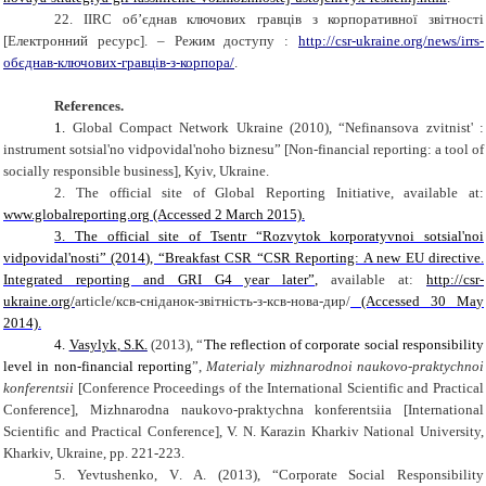
22.
IIRC
об’єднав ключових гравців з корпоративної звітності
[Електронний ресурс]. – Режим доступу :
http://csr-ukraine.org/news/
irrs
-
обєднав-ключових-гравців-з-корпора/
.
References
.
1.
Global Compact Network Ukraine (2010), “Nefinansova zvitnist' :
instrument sotsial'no vidpovidal'noho biznesu” [Non-financial reporting: a tool of
socially responsible business], Kyiv, Ukraine.
2. The official site of
Global Reporting Initiative
, available at:
www.globalreporting.org
(Accessed 2 March 2015).
3. The official site of Tsentr “Rozvytok korporatyvnoi sotsial'noi
vidpovidal'nosti” (2014), “Breakfast CSR “CSR Reporting: A new EU directive.
Integrated reporting and GRI G4 year later”,
available at:
http://csr-
ukraine.org/
article/
ксв-сніданок-звітність-з-ксв-нова-дир/
(Accessed 30 M
а
y
2014).
4.
Vasylyk
,
S.K.
(2013), “
The reflection of corporate social responsibility
level in non-financial reporting
”,
Materialy mizhnarodnoi naukovo-praktychnoi
konferentsii
[Conference Proceedings of the International Scientific and Practical
Conference], Mizhnarodna naukovo-praktychna konferentsiia
[International
Scientific and Practical Conference],
V. N. Karazin Kharkiv National University,
Kharkiv, Ukraine, pp. 221-223.
5. Yevtushenko, V
.
A
. (2013)
, “Corporate Social Responsibility