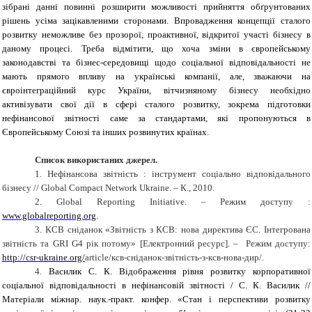
зібрані данні повинні розширити можливості прийняття обґрунтованих
рішень усіма зацікавленими сторонами. Впровадження концепції сталого
розвитку неможливе без прозорої, проактивної, відкритої участі бізнесу в
даному процесі. Треба відмітити, що хоча зміни в європейському
законодавстві та бізнес-середовищі щодо соціальної відповідальності не
мають прямого впливу на українські компанії, але, зважаючи на
євроінтеграційний курс України, вітчизняному бізнесу необхідно
активізувати свої дії в сфері сталого розвитку, зокрема підготовки
нефінансової звітності саме за стандартами, які пропонуються в
Європейському Союзі та інших розвинутих країнах.
Список використаних джерел
.
1.
Нефінансова звітність : інструмент соціально відповідального
бізнесу //
Global Compact Network Ukraine
. – К., 2010.
2.
Global Reporting Initiative
. –
Режим доступу :
www.globalreporting.org
.
3.
КСВ сніданок «Звітність з КСВ: нова директива ЄС. Інтегрована
звітність та
GRI G
4
рік потому»
[
Електронний ресурс
]. –
Режим доступу:
http://csr-ukraine.org/
article
/
ксв-сніданок-звітність-з-ксв-нова-дир/.
4.
Василик С. К. Відображення рівня розвитку корпоративної
соціальної відповідальності в нефінансовій звітності / С. К. Василик //
Матеріали міжнар. наук.-практ. конфер. «Стан і перспективи розвитку