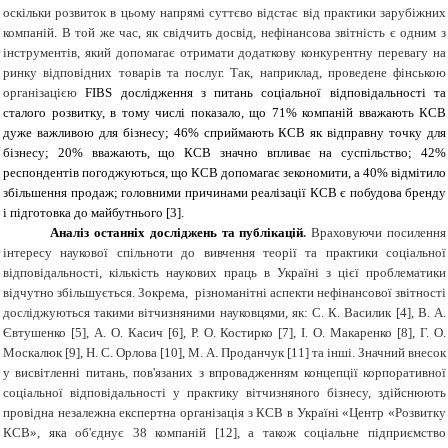
оскільки розвиток в цьому напрямі суттєво відстає від практики зарубіжних
компаній. В той же час, як свідчить досвід, нефінансова звітність є одним з
інструментів, який допомагає отримати додаткову конкурентну перевагу на
ринку відповідних товарів та послуг. Так, наприклад, проведене фінською
організацією
FIBS дослідження з питань соціальної відповідальності та
сталого розвитку, в тому числі показало, що 71% компаній вважають КСВ
дуже важливою для бізнесу; 46% сприймають КСВ як відправну точку для
бізнесу; 20% вважають, що КСВ значно впливає на суспільство; 42%
респондентів погоджуються, що КСВ допомагає зекономити, а 40% відмітило
збільшення продаж; головними причинами реалізації КСВ є побудова бренду
і підготовка до майбутнього
[3].
Аналіз останніх досліджень та публікацій
.
Враховуючи посилення
інтересу наукової спільноти до вивчення теорії та практики соціальної
відповідальності, кількість наукових праць в Україні з цієї проблематики
відчутно збільшується. Зокрема, різноманітні аспекти нефінансової звітності
досліджуються такими вітчизняними науковцями, як: С. К. Василик [4], В. А.
Євтушенко [5], А. О. Касич [6], Р. О. Костирко [7], І. О. Макаренко [8], Г. О.
Москалюк [9], Н. С. Орлова [10], М. А. Проданчук [11] та інші. Значний внесок
у висвітленні питань, пов'язаних з впровадженням концепції корпоративної
соціальної відповідальності у практику вітчизняного бізнесу, здійснюють
провідна незалежна експертна організація з КСВ в Україні «Центр «Розвитку
КСВ», яка об'єднує 38 компаній [12], а також соціальне підприємство