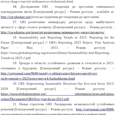
novyy-shag-v-razvitii-nefinansvoy-otchetnosti.html.
16.
Дослідження GRI : тенденція до зростання зовнішнього
підтвердження звітів [Електронний ресурс]. – Режим доступу :
available
at
:
http://csr-ukraine.org/
news
/дослідження-
gri
-тенденція-до-зростання/.
17.
GRI розпочинає міжнародну дискусію щодо майбутнього
звітності у сфері сталого розвитку
[
Електронний ресурс
]
. – Режим доступу :
http://csr-ukraine.org/news/gri-розпочинає-міжнародну-дискусію-щодо/
.
18.
Sustainability and Reporting Trends in 2025: Preparing for the
Future
[
Електронний ресурс
]
// GRI’s Reporting 2025 Project: First Analysis
Paper. – May. – 2015. – Режим доступу :
https://www.globalreporting.org/resourcelibrary/Sustainability-and-Reporting-
Trends-in-2025-1.pdf.
19.
Тренды в области устойчивого развития и отчетности в 2025:
готовимся к будущему [Електронний ресурс]. – Режим доступу : –
http://csrjournal.com/9640-trendy-v-oblasti-ustojchivogo-razvitiya-i-
otchyotnosti-v-2025gotovimsya-k-budushhemu.html
.
20.
GRI: Empowering Sustainable Decisions Our five-year focus 2015-
2020
[Електронний ресурс]. – Режим доступу :
https://www.globalreporting.org/
information/news-and-press-
center/Documents/GRI-Five-year-focus-2015.pdf
.
21.
Новая стратегия GRI: Расширение возможностей устойчивых
решений [Електронний ресурс]. – Режим доступу :
http://csrjournal.com/9688-
novaya-strategiya-gri-rasshirenie-vozmozhnostej-ustojchivyx-reshenij.html
.