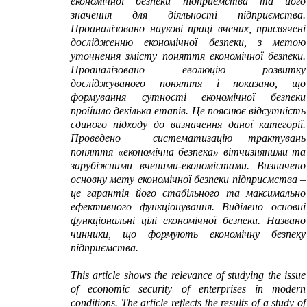
економічної безпеки підприємства
та
його
значення для діяльності підприємства.
Проаналізовано наукові праці вчених, присвячені
дослідженню економічної безпеки, з метою
уточнення змісту поняття економічної безпеки.
Проаналізовано еволюцію розвитку
досліджуваного поняття і показано, що
формування сутності економічної безпеки
пройшло декілька етапів. Це пояснює відсутність
єдиного підходу до визн
а
чення даної категорії.
Проведено систематизацію трактувань
поняття «економічна безпека» вітчизняними та
зарубіжними вченими-економістами. Визначено
основну мету економічної безпеки підприємства –
це гарантія його стабільного та максимально
ефективного функціонування. Виділено основні
функціональні цілі економічної безпеки. Названо
чинники, що формують економічну безпеку
підприємства.
This article shows the relevance of studying the issue
of economic security of enterprises in modern
conditions. The article reflects the results of a study of