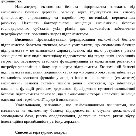
духовністю.
Насамперед, економічна безпека підприємства залежить від
економічної безпеки держави, регіону, адже ґрунтується на їхньому
фінансовому, сировинному та виробничому потенціалі, перспективах
розвитку. Наявність багаторівневої концепції економічної безпеки
господарюючих суб'єктів усіх рівнів дає можливість забезпечити
передбачуваність зовнішніх загроз підприємствам.
Висновки
. Проаналізувавши формулювання економічної безпеки
підприємства багатьма вченими, можна узагальнити, що економічна безпека
підприємства – це комплексна характеристика, під якою розуміють рівень
захищеності всіх видів потенціалу підприємства від внутрішніх і зовнішніх
загроз, що забезпечує стабільне функціонування та ефективний розвиток і
потребує управління з боку керівництва підприємства. Економічній безпеці
підприємства властивий подвійний характер – з одного боку, вона забезпечує
можливість власного функціонування, з іншого є частиною (елементом)
економічної безпеки системи вищого рівня і суб'єктом, що забезпечує
виконання функцій регіоном, державою. Дослідження сутності економічної
безпеки підприємства показало, що в економічній теорії і практиці не існує
однозначної термінології щодо її визначення.
Узагальнюючи, зазначимо, що найважливішими чинниками, що
впливають на економічну безпеку підприємства, є ступінь досконалості
законодавчої бази, рівень оподаткування, доступ на світові ринки збуту,
інвестиційна привабливість регіону, держави.
Список літературних джерел
.