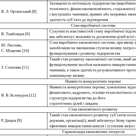
Захищеність потенціалу підприємства (виробничо
технічного, фінансовоекономічного, соціального) 
В. Л. Ортинський [8]
і внутрішніх чинників, прямих або непрямих екон
здатність суб’єкта до відтворення
Стан виробничої системи
Сукупність властивостей стану виробничої підси
В. Тамбовцев [9]
яка забезпечує можливість досягнення цілей всієї
Стан виробничо-економічної системи, при якому
Ю. Лисенко,
запобігання чи зменшення ступеня впливу погроз 
С. Міщенко [10]
функціонування і розвитку підприємства
Такий стан розвитку економічної системи, який за
функціонування засобом належного використання 
З. Стаховяк [11]
чинників, а також здатність результативного про
зовнішньому впливу
Наявність конкурентних переваг
Наявність конкурентних переваг, зумовлених відп
фінансового, кадрового, техніко-технологічного по
В. В. Бєлокуров [12]
структури підприємства до його
стратегічних цілей i завдань
Стан економічного розвитку
Такий стан економічного розвитку суб’єктів госп
Р. Дацків [9]
держави, організації), який забезпечує йому гарм
ефективне використання шансів i усунення загроз
Гармонізація економічних інтересів