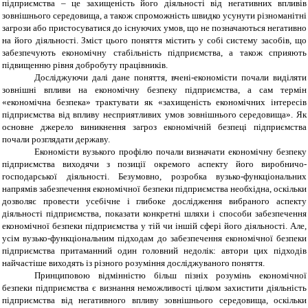
підприємства – це захищеність його діяльності від негативних впливів
зовнішнього середовища, а також спроможність швидко усунути різноманітні
загрози або пристосуватися до існуючих умов, що не позначаються негативно
на його діяльності. Зміст цього поняття містить у собі систему засобів, що
забезпечують економічну стабільність підприємства, а також сприяють
підвищенню рівня добробуту працівників.
Досліджуючи далі дане поняття, вчені-економісти почали виділяти
зовнішні впливи на економічну безпеку підприємства, а сам термін
«економічна безпека» трактувати як «захищеність економічних інтересів
підприємства від впливу несприятливих умов зовнішнього середовища». Як
основне джерело виникнення загроз економічній безпеці підприємства
почали розглядати державу.
Економісти вузького профілю почали визначати економічну безпеку
підприємства виходячи з позиції окремого аспекту його виробничо-
господарської діяльності. Безумовно, розробка вузько-функціональних
напрямів забезпечення економічної безпеки підприємства необхідна, оскільки
дозволяє провести усебічне і глибоке дослідження вибраного аспекту
діяльності підприємства, показати конкретні шляхи і способи забезпечення
економічної безпеки підприємства у тій чи іншій сфері його діяльності. Але,
усім вузько-функціональним підходам до забезпечення економічної безпеки
підприємства притаманний один головний недолік: автори цих підходів
найчастіше виходять із різного розуміння досліджуваного поняття.
Принциповою відмінністю більш пізніх розумінь економічної
безпеки підприємства є визнання неможливості цілком захистити діяльність
підприємства від негативного впливу зовнішнього середовища, оскільки