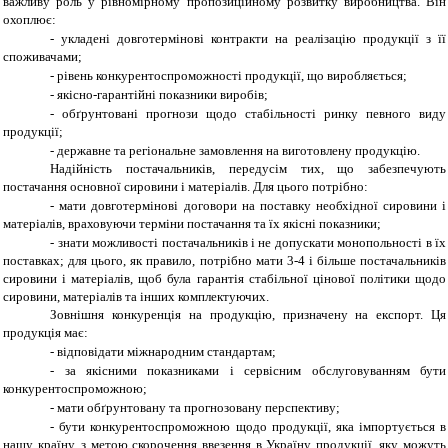
важливу роль у рівномірному пропозиційному розвитку виробництва. Він
охоплює:
-
укладені довготермінові контракти на реалізацію продукції з її
споживачами;
-
рівень конкурентоспроможності продукції, що виробляється;
-
якісно-гарантійні показники виробів;
-
обґрунтовані прогнози щодо стабільності ринку певного виду
продукції;
-
державне та регіональне замовлення на виготовлену продукцію.
Надійність постачальників, передусім тих, що забезпечують
постачання основної сировини і матеріалів. Для цього потрібно:
-
мати довготермінові договори на поставку необхідної сировини і
матеріалів, враховуючи терміни постачання та їх якісні показники;
-
знати можливості постачальників і не допускати монопольності в їх
поставках; для цього, як правило, потрібно мати 3-4 і більше постачальників
сировини і матеріалів, щоб була гарантія стабільної цінової політики щодо
сировини, матеріалів та інших комплектуючих.
Зовнішня конкуренція на продукцію, призначену на експорт. Ця
продукція має:
-
відповідати міжнародним стандартам;
-
за якісними показниками і сервісним обслуговуванням бути
конкурентоспроможною;
-
мати обґрунтовану та прогнозовану перспективу;
-
бути конкурентоспроможною щодо продукції, яка імпортується в
нашу країну, з метою скорочення ввезення в Україну продукції, яку можуть