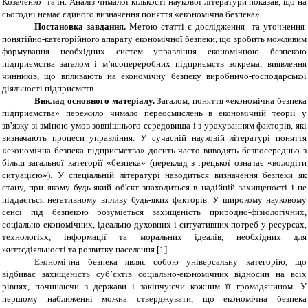
Козаченко та ін. Аналіз чималої кількості наукової літератури показав, що на
сьогодні немає єдиного визначення поняття «економічна безпека».
Постановка завдання.
Метою статті є дослідження та уточнення
понятійно-категорійного апарату економічної безпеки, що зробить можливим
формування необхідних систем управління економічною безпекою
підприємства загалом і м’ясопереробних підприємств зокрема; виявлення
чинників, що впливають на економічну безпеку виробничо-господарської
діяльності підприємств.
Виклад основного матеріалу.
Загалом, поняття «економічна безпека
підприємства» пережило чимало переосмислень в економічній теорії у
зв
’
язку зі зміною умов зовнішнього середовища і з урахуванням факторів, які
визначають процеси управління. У сучасній науковій літературі поняття
«економічна безпека підприємства» досить часто виводять безпосередньо з
більш загальної категорії «безпека» (переклад з грецької означає «володіти
ситуацією»). У спеціальній літературі наводиться визначення безпеки як
стану, при якому будь-який об'єкт знаходиться в надійній захищеності і не
піддається негативному впливу будь-яких факторів. У широкому науковому
сенсі під безпекою розуміється захищеність природно-фізіологічних,
соціально-економічних, ідеально-духовних і ситуативних потреб у ресурсах,
технологіях, інформації та моральних ідеалів, необхідних для
життєдіяльності та розвитку населення [1].
Економічна безпека являє собою універсальну категорію, що
відбиває захищеність суб’єктів соціально-економічних відносин на всіх
рівнях, починаючи з держави і закінчуючи кожним її громадянином. У
першому наближенні можна стверджувати, що економічна безпека