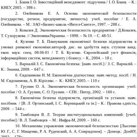
1.
Бланк І. О. Інвестиційний менеджмент: підручник / І. О. Бланк. – К.:
КНЕУ, 2005. – 398 с.
2.
Олейникова Е. А. Основы
экономической безопасности
(государство, регион, предприятие, личность): учеб. пособие / Е. А.
Олейникова. – М.: ЗАО «Бизнес-школа «Интел-Синтез», 1997. – 288 с.
3.
Ковалев Д. Экономическая
безопасность предприятия / Д.Ковалев,
Т. Сухорукова. // ЭкономикаУкраины. – 1998. – № 10. – С. 48-51.
4.
Кузенко Т. Б. Планування економічної безпеки підприємства в
умовах ринкової економіки:автореф. дис. на здобуття наук. ступеня канд.
екон. наук: спец. 08.06.01 / Т. Б. Кузенко. Європейський ун-т фінансів,
інформаційних систем, менеджменту і бізнесу. – К., 2004. – 18 с.
5.
Варналій З. С. Економічна безпека: [навч. посіб.] / З. С. Варналій. –
К.: Знання, 2009. – 647 с.
6.
Євдокимова Н. М. Економічна діагностика: навч.-метод. посіб. / Н.
М. Євдокимова, А. В. Кірієнко. – К.: КНЕУ, 2005. – 110 с
7.
Грунин О. А. Экономическая
безопасность организации: учеб.
пособие / О. А. Грунин, С. О. Грунин. – СПб.: Питер, 2002. – 160 с.
8.
Економічна безпека підприємств, організацій та установ: навч.
посібник / [В. Л. Ортинський, І. С. Керницький та ін.] – К.: Правова єдність,
2009 . – 544 с.
9.
Тамбовцев В. Л. Теории
институциональных изменений: [учеб.
пособие] / В. Л. Тамбовцев – М.: Инфра-М, 2009. – 160 с.
10.
Механизмы
управления
экономической безопасностью [Лысенко
Ю. Г., С. Г. Мищенко, Р. А. Руденский, А. А. Спиридонов]. – Донецк.: ДонНУ,
2002. – 178с.