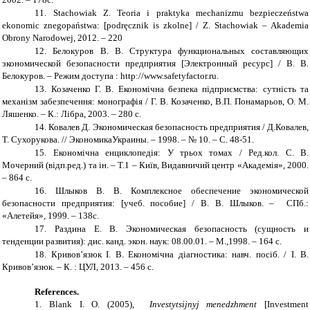
11.
Stachowiak Z. Teoria i praktyka mechanizmu bezpieczeństwa
ekonomic znegopaństwa: [podręcznik is zkolne] / Z. Stachowiak – Akademia
Obrony Narodowej, 2012. – 220
12.
Белокуров В. В. Структура функциональных
составляющих
экономической безопасности предприятия [Электронный ресурс] / В. В.
Белокуров. – Режим доступа : http://www.safetyfactor.ru.
13.
Козаченко Г. В. Економічна безпека підприємства: сутність та
механізм забезпечення: монографія / Г. В. Козаченко, В.П. Понамарьов, О. М.
Ляшенко. – К.: Лібра, 2003. – 280 с.
14.
Ковалев Д. Экономическая
безопасность предприятия / Д.Ковалев,
Т. Сухорукова. // ЭкономикаУкраины. – 1998. – № 10. – С. 48-51.
15.
Економічна енциклопедія: У трьох томах / Ред.кол. С. В.
Мочерний (відп.ред.) та ін. – Т.1 – Київ, Видавничий центр «Академія», 2000.
– 864 с.
16.
Шлыков В. В. Комплексное
обеспечение экономической
безопасности предприятия: [учеб. пособие] / В. В. Шлыков. – СПб.:
«Алетейя», 1999. – 138с.
17.
Раздина Е. В. Экономическая
безопасность (сущность и
тенденции
развития): дис. канд. экон. наук: 08.00.01. – М.,1998. – 164 с.
18.
Кривов
’
язюк І. В. Економічна діагностика: навч. посіб. / І. В.
Кривов
’
язюк. – К. : ЦУЛ, 2013. – 456 с.
R
eferences
.
1. Blank I. O.
(2005),
Investytsijnyj menedzhment
[Investment