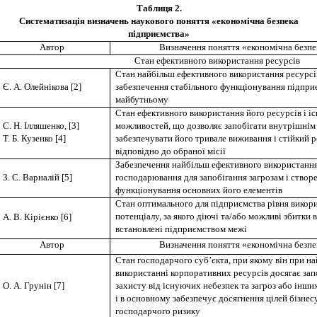
Таблиця 2
.
Систематизація визначень наукового поняття «економічна безпека
підприємства»
Автор
Визначення поняття «економічна безпе
Стан ефективного використання ресурсів
Стан найбільш ефективного використання ресурсів
Є. А. Олейнікова [2]
забезпечення стабільного функціонування підприє
майбутньому
Стан ефективного використання його ресурсів i 
С. Н. Ілляшенко, [3]
можливостей, що дозволяє запобігати внутрішнім 
Т. Б. Кузенко [4]
забезпечувати його тривале виживання i стійкий 
відповідно до обраної місії
Забезпечення найбільш ефективного використання
З. С. Варналій [5]
господарювання для запобігання загрозам і створ
функціонування основних його елементів
Стан оптимального для підприємства рівня викор
потенціалу, за якого діючі та/або можливі збитки
А. В. Кірієнко [6]
встановлені підприємством межі
Автор
Визначення поняття «економічна безпе
Стан господарчого суб’єкта, при якому він при н
використанні корпоративних ресурсів досягає зап
О. А. Грунін [7]
захисту від існуючих небезпек та загроз або інш
і в основному забезпечує досягнення цілей бізнес
господарчого ризику