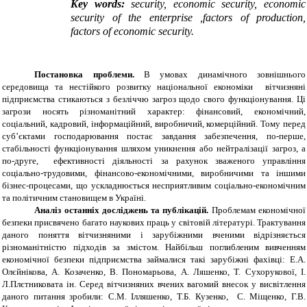
Key words:
security, economic security, economic
security of the enterprise ,factors of production,
factors of economic security.
Постановка
проблеми
.
В умовах динамічного зовнішнього
середовища та нестійкого розвитку національної економіки вітчизняні
підприємства стикаються з безліччю загроз щодо свого функціонування. Ці
загрози носять різноманітний характер: фінансовий, економічний,
соціальний, кадровий, інформаційний, виробничий, комерційний. Тому перед
суб’єктами господарювання постає завдання забезпечення, по-перше,
стабільності функціонування шляхом уникнення або нейтралізації загроз, а
по-друге, ефективності діяльності за рахунок зваженого управління
соціально-трудовими, фінансово-економічними, виробничими та іншими
бізнес-процесами, що ускладнюється несприятливим соціально-економічним
та політичним становищем в Україні.
Аналіз останніх досліджень та публікацій.
Проблемам економічної
безпеки присвячено багато наукових праць у світовій літературі. Трактування
даного поняття вітчизняними і зарубіжними вченими відрізняється
різноманітністю підходів за змістом. Найбільш поглибленим вивченням
економічної безпеки підприємства займалися такі зарубіжні фахівці: Е.А.
Олєйнікова, А. Козаченко, В. Пономарьова, А. Ляшенко, Т. Сухорукової, І.
Л.Плєтниковата ін. Серед вітчизняних вчених вагомий внесок у висвітлення
даного питання зробили: С.М. Ілляшенко, Т.Б. Кузенко,
С. Міщенко, Г.В.