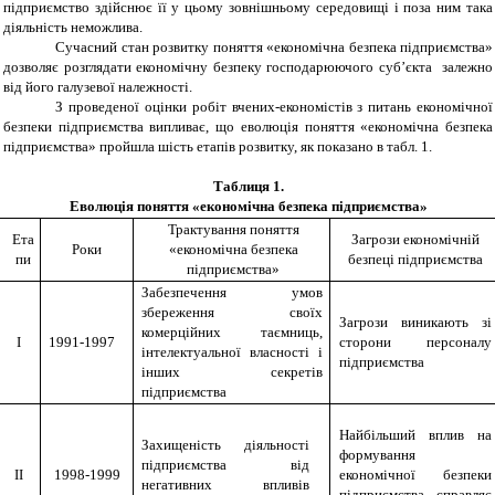
підприємство здійснює її у цьому зовнішньому середовищі і поза ним така
діяльність неможлива.
Сучасний стан розвитку поняття «економічна безпека підприємства»
дозволяє розглядати економічну безпеку господарюючого суб’єкта залежно
від його галузевої належності.
З проведеної оцінки робіт вчених-економістів з питань економічної
безпеки підприємства випливає, що еволюція поняття «економічна безпека
підприємства» пройшла шість етапів розвитку, як показано в табл. 1.
Таблиця 1.
Еволюція поняття «економічна безпека підприємства»
Трактування поняття
Ета
Загрози економічній
Роки
«економічна безпека
пи
безпеці підприємства
підприємства»
Забезпечення умов
збереження своїх
Загрози виникають зі
комерційних таємниць,
I
1991-1997
сторони персоналу
інтелектуальної власності і
підприємства
інших секретів
підприємства
Найбільший вплив на
Захищеність діяльності
формування
підприємства від
II
1998-1999
економічної безпеки
негативних впливів
підприємства справляє