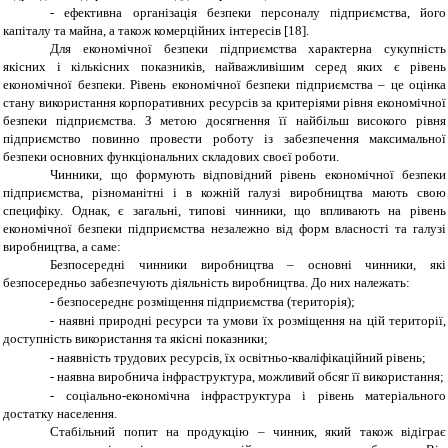
-
ефективна організація безпеки персоналу підприємства, його
капіталу та майна, а також комерційних інтересів [18].
Для економічної безпеки підприємства характерна сукупність
якісних і кількісних показників, найважливішим серед яких є рівень
економічної безпеки. Рівень економічної безпеки підприємства – це оцінка
стану використання корпоративних ресурсів за критеріями рівня економічної
безпеки підприємства. З метою досягнення її найбільш високого рівня
підприємство повинно провести роботу із забезпечення максимальної
безпеки основних функціональних складових своєї роботи.
Чинники, що формують відповідний рівень економічної безпеки
підприємства, різноманітні і в кожній галузі виробництва мають свою
специфіку. Однак, є загальні, типові чинники, що впливають на рівень
економічної безпеки підприємства незалежно від форм власності та галузі
виробництва, а саме:
Безпосередні чинники виробництва – основні чинники, які
безпосередньо забезпечують діяльність виробництва. До них належать:
-
безпосереднє розміщення підприємства (територія);
-
наявні природні ресурси та умови їх розміщення на цій території,
доступність використання та якісні показники;
-
наявність трудових ресурсів, їх освітньо-кваліфікаційний рівень;
-
наявна виробнича інфраструктура, можливий обсяг її використання;
-
соціально-економічна інфраструктура і рівень матеріального
достатку населення.
Стабільний попит на продукцію – чинник, який також відіграє