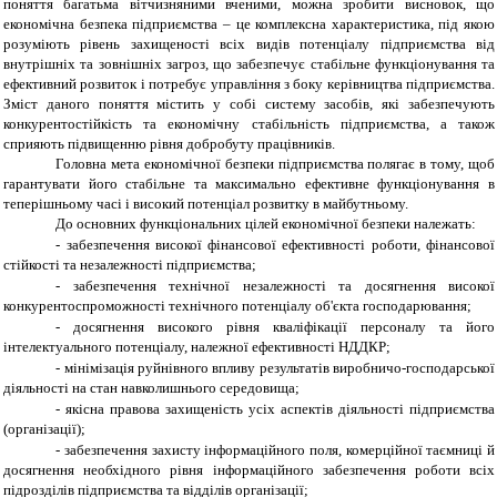
поняття багатьма вітчизняними вченими, можна зробити висновок, що
економічна безпека підприємства – це комплексна характеристика, під якою
розуміють рівень захищеності всіх видів потенціалу підприємства від
внутрішніх та зовнішніх загроз, що забезпечує стабільне функціонування та
ефективний розвиток і потребує управління з боку керівництва підприємства.
Зміст даного поняття містить у собі систему засобів, які забезпечують
конкурентостійкість та економічну стабільність підприємства, а також
сприяють підвищенню рівня добробуту працівників.
Головна мета економічної безпеки підприємства полягає в тому, щоб
гарантувати його стабільне та максимально ефективне функціонування в
теперішньому часі і високий потенціал розвитку в майбутньому.
До основних функціональних цілей економічної безпеки належать:
-
забезпечення високої фінансової ефективності роботи, фінансової
стійкості та незалежності підприємства;
-
забезпечення технічної незалежності та досягнення високої
конкурентоспроможності технічного потенціалу об'єкта господарювання;
-
досягнення високого рівня кваліфікації персоналу та його
інтелектуального потенціалу, належної ефективності НДДКР;
-
мінімізація руйнівного впливу результатів виробничо-господарської
діяльності на стан навколишнього середовища;
-
якісна правова захищеність усіх аспектів діяльності підприємства
(організації);
-
забезпечення захисту інформаційного поля, комерційної таємниці й
досягнення необхідного рівня інформаційного забезпечення роботи всіх
підрозділів підприємства та відділів організації;