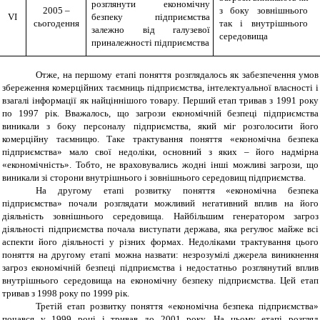
розглянути економічну
2005 –
з боку зовнішнього
VI
безпеку підприємства
сьогодення
так і внутрішнього
залежно від галузевої
середовища
приналежності підприємства
Отже, на першому етапі поняття розглядалось як забезпечення умов
збереження комерційних таємниць підприємства, інтелектуальної власності і
взагалі інформації як найціннішого товару. Перший етап тривав з 1991 року
по 1997 рік. Вважалось, що загрози економічній безпеці підприємства
виникали з боку персоналу підприємства, який міг розголосити його
комерційну таємницю. Таке трактування поняття «економічна безпека
підприємства» мало свої недоліки, основний з яких – його надмірна
«економічність». Тобто, не враховувались жодні інші можливі загрози, що
виникали зі сторони внутрішнього і зовнішнього середовищ підприємства.
На другому етапі розвитку поняття «економічна безпека
підприємства» почали розглядати можливий негативний вплив на його
діяльність зовнішнього середовища. Найбільшим генератором загроз
діяльності підприємства почала виступати держава, яка регулює майже всі
аспекти його діяльності у різних формах. Недоліками трактування цього
поняття на другому етапі можна назвати: незрозумілі джерела виникнення
загроз економічній безпеці підприємства і недостатньо розглянутий вплив
внутрішнього середовища на економічну безпеку підприємства. Цей етап
тривав з 1998 року по 1999 рік.
Третій етап розвитку поняття «економічна безпека підприємства»
почався у 1999 році і тривав до 2001 року. На цьому етапі розгляд