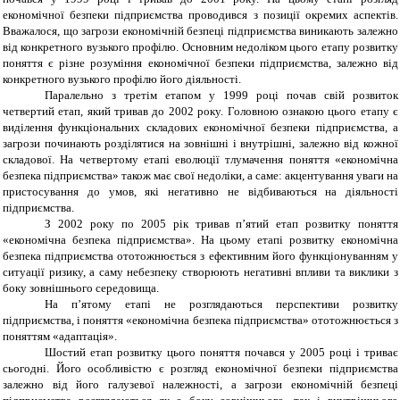
економічної безпеки підприємства проводився з позиції окремих аспектів.
Вважалося, що загрози економічній безпеці підприємства виникають залежно
від конкретного вузького профілю. Основним недоліком цього етапу розвитку
поняття є різне розуміння економічної безпеки підприємства, залежно від
конкретного вузького профілю його діяльності.
Паралельно з третім етапом у 1999 році почав свій розвиток
четвертий етап, який тривав до 2002 року. Головною ознакою цього етапу є
виділення функціональних складових економічної безпеки підприємства, а
загрози починають розділятися на зовнішні і внутрішні, залежно від кожної
складової. На четвертому етапі еволюції тлумачення поняття «економічна
безпека підприємства» також має свої недоліки, а саме: акцентування уваги на
пристосування до умов, які негативно не відбиваються на діяльності
підприємства.
З 2002 року по 2005 рік тривав п’ятий етап розвитку поняття
«економічна безпека підприємства». На цьому етапі розвитку економічна
безпека підприємства ототожнюється з ефективним його функціонуванням у
ситуації ризику, а саму небезпеку створюють негативні впливи та виклики з
боку зовнішнього середовища.
На п’ятому етапі не розглядаються перспективи розвитку
підприємства, і поняття «економічна безпека підприємства» ототожнюється з
поняттям «адаптація».
Шостий етап розвитку цього поняття почався у 2005 році і триває
сьогодні. Його особливістю є розгляд економічної безпеки підприємства
залежно від його галузевої належності, а загрози економічній безпеці