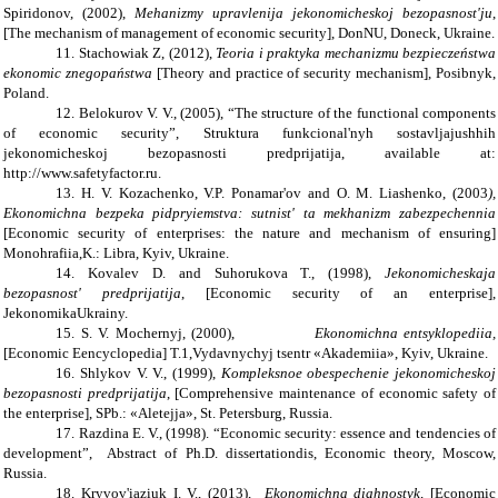
Spiridonov, (2002),
Mehanizmy upravlenija jekonomicheskoj bezopasnost'ju
,
[The mechanism of management of economic security], DonNU, Doneck, Ukraine.
11. Stachowiak Z, (2012),
Teoria i praktyka mechanizmu bezpieczeństwa
ekonomic znegopaństwa
[
Theory and practice of security mechanism
], Posibnyk,
Poland.
12. Belokurov V. V., (2005), “The structure of the functional components
of economic security”, Struktura funkcional'nyh sostavljajushhih
jekonomicheskoj bezopasnosti predprijatija, available at:
http://www.safetyfactor.ru.
13. H. V. Kozachenko, V.P. Ponamar'ov and O. M. Liashenko, (2003
),
Ekonomichna bezpeka pidpryiemstva: sutnist' ta mekhanizm zabezpechennia
[
E
conomic security of enterprises: the nature and mechanism of ensuring
]
Monohrafiia,K.: Libra, Kyiv, Ukraine.
14. Kovalev D. and Suhorukova T., (1998),
Jekonomicheskaja
bezopasnost' predprijatija
, [Economic security of an enterprise],
JekonomikaUkrainy.
15. S. V. Mochernyj, (2000),
Ekonomichna entsyklopediia,
[Economic Eencyclopedia] T.1,Vydavnychyj tsentr «Akademiia», Kyiv, Ukraine.
16. Shlykov V. V., (1999),
Kompleksnoe obespechenie jekonomicheskoj
bezopasnosti predprijatija
, [
C
omprehensive maintenance of economic safety of
the enterprise
], SPb.: «Aletejja», St. Petersburg, Russia.
17. Razdina E. V., (1998). “Economic security: essence and tendencies of
development”, Abstract of Ph.D. dissertationdis, Economic theory, Moscow,
Russia.
18. Kryvov'iaziuk I. V., (2013),
Ekonomichna diahnostyk,
[
E
conomic