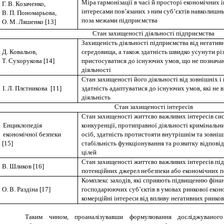
Міра гармонізації в часі й просторі економічних 
Г. В. Козаченко,
інтересами пов’язаних з ним суб’єктів навколишн
В. П. Пономарьова,
поза межами підприємства
О. М. Ляшенко [13]
Стан захищеності діяльності підприємства
Захищеність діяльності підприємства від негатив
Д. Ковальов,
середовища, а також здатність швидко усунути рі
Т. Сухорукова [14]
пристосуватися до існуючих умов, що не познача
діяльності
Стан захищеності його діяльності від зовнішніх i 
І. Л. Плєтникова [11]
здатність адаптуватися до існуючих умов, які не 
діяльність
Стан захищеності інтересів
Стан захищеності життєво важливих інтересів си
Енциклопедія
конкуренції, протиправної діяльності криміналь
економічної безпеки
осіб, здатність протистояти внутрішнім та зовніш
[15]
стабільність функціонування та розвитку відпові
цілей
Стан захищеності життєво важливих інтересів під
В. Шликов [16]
потенційних джерел небезпеки або економічних п
Комплекс заходів, які сприяють підвищенню фінан
О. В. Раздіна [17]
господарюючих суб’єктів в умовах ринкової екон
комерційні інтереси від впливу негативних ринко
Таким чином, проаналізувавши формулювання досліджуваного