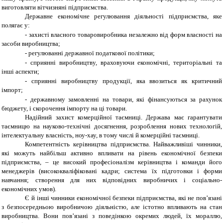
виготовляти вітчизняні підприємства.
Державне економічне регулювання діяльності підприємства, яке
полягає у:
-
захисті власного товаровиробника незалежно від форм власності на
засоби виробництва;
-
регулюванні державної податкової політики;
-
сприянні виробництву, враховуючи економічні, територіальні та
інші аспекти;
-
сприянні виробництву продукції, яка ввозиться як критичний
імпорт;
-
державному замовленні на товари, які фінансуються за рахунок
бюджету, і скорочення імпорту на ці товари.
Надійний захист комерційної таємниці. Держава має гарантувати
таємницю на науково-технічні досягнення, розроблення нових технологій,
інтелектуальну власність, ноу-хау, в тому числі й комерційні таємниці.
Компетентність керівництва підприємства. Найважливіші чинники,
які можуть найбільш активно впливати на рівень економічної безпеки
підприємства, – це високий професіоналізм керівництва і команди його
менеджерів (висококваліфіковані кадри; система їх підготовки і форми
навчання; створення для них відповідних виробничих і соціально-
економічних умов).
Є й інші чинники економічної безпеки підприємства, які не пов’язані
з безпосередньою виробничою діяльністю, але істотно впливають на стан
виробництва. Вони пов’язані з поведінкою окремих людей, їх мораллю,