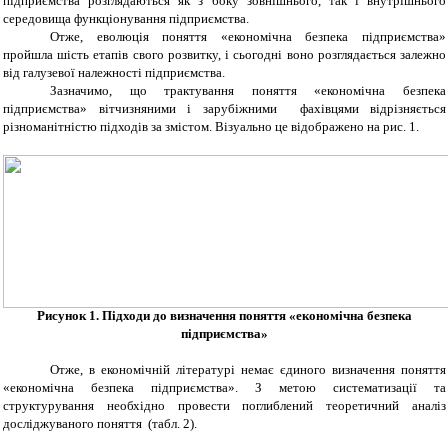
підприємства розглядаються як з боку зовнішнього, так і внутрішнього
середовища функціонування підприємства.
Отже, еволюція поняття «економічна безпека підприємства»
пройшла шість етапів свого розвитку, і сьогодні воно розглядається залежно
від галузевої належності підприємства.
Зазначимо, що трактування поняття «економічна безпека
підприємства» вітчизняними і зарубіжними фахівцями відрізняється
різноманітністю підходів за змістом. Візуально це відображено на рис. 1.
Рисунок 1. Підходи до визначення поняття «економічна безпека
підприємства»
Отже, в економічній літературі немає єдиного визначення поняття
«економічна безпека підприємства». З метою систематизації та
структурування необхідно провести поглиблений теоретичний аналіз
досліджуваного поняття (табл. 2).