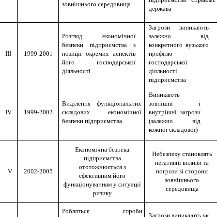
зовнішнього середовища
держава
Загрози виникають
Розгляд економічної
залежно від
безпеки підприємства з
конкретного вузького
III
1999-2001
позиції окремих аспектів
профілю
його господарської
господарської
діяльності
діяльності
підприємства
Виникають
Виділення функціональних
зовнішні і
IV
1999-2002
складових економічної
внутрішні загрози
безпеки підприємства
(залежно від
кожної складової)
Економічна безпека
Небезпеку становлять
підприємства
негативні впливи та
ототожнюється з
V
2002-2005
погрози зі сторони
ефективним його
зовнішнього
функціонуванням у ситуації
середовища
ризику
Робляться спроби
Загрози виникають як