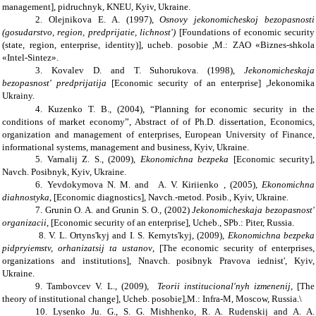
management],
pidruchnyk
,
KNEU,
Kyiv, Ukraine.
2. Olejnikova E. A. (1997),
Osnovy jekonomicheskoj bezopasnosti
(gosudarstvo, region, predprijatie, lichnost')
[
Foundations of economic security
(state, region, enterprise, identity
)
], ucheb. posobie ,M.: ZAO «Biznes-shkola
«Intel-Sintez».
3. Kovalev D. and T. Suhorukova. (1998),
Jekonomicheskaja
bezopasnost' predprijatija
[Economic security of an enterprise] ,Jekonomika
Ukrainy.
4. Kuzenko T. B., (2004), “
Planning for economic security in the
conditions of market economy”
, Abstract of of Ph.D. dissertation, Economics,
organization and management of enterprises, European University of Finance,
informational systems, management and business, Kyiv, Ukraine.
5. Varnalij Z. S.
, (2009),
Ekonomichna bezpeka
[Economic security],
N
avch. Posi
bnyk, Kyiv, Ukraine.
6. Yevdokymova N. M. and A. V. Kiriienko , (2005),
Ekonomichna
diahnostyka
, [Economic diagnostics], Navch.-metod. Posib., Kyiv, Ukraine.
7. Grunin O. A. and Grunin S. O., (2002)
Jekonomicheskaja bezopasnost'
organizacii
, [Economic security of an enterprise], Ucheb., SPb.: Piter, Russia.
8. V. L. Ortyns'kyj and I. S. Kernyts'kyj, (2009),
Ekonomichna bezpeka
pidpryiemstv, orhanizatsij ta ustanov
, [The economic security of enterprises,
organizations and institutions], Nnavch. posibnyk Pravova iednist', Kyiv,
Ukraine.
9. Tambovcev V. L., (2009),
Teorii institucional'nyh izmenenij
, [The
theory of institutional change], Ucheb. posobie],M.: Infra-M, Moscow, Russia.\
10. Lysenko Ju. G., S. G. Mishhenko, R. A. Rudenskij and A. A.