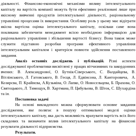
діяльності. Фінансово-економічні механізми впливу інтелектуального
капіталу на вартість компанії можуть бути ефективно реалізовані лише при
якісному вивченні продуктів інтелектуальної діяльності, раціональному
управлінні процесами їх використання. Особливу роль у цьому має відіграти
якісна вартісна оцінка інтелектуального капіталу, оскільки саме вона
покликана забезпечити менеджмент всією необхідною інформацією для
раціонального управління і збільшення вартості бізнесу. Вона також може
служити підставою розробки програми ефективного управління
інтелектуальним капіталом і критерієм повноти здійснення поставленого
завдання.
Аналіз останніх досліджень і публікацій.
Різні аспекти
досліджуваної проблематики висвітлені у працях вітчизняних та закордонних
вчених: В. Александрової, О. Бутнік-Сіверського, С. Валдайцева, В.
Вітлінського, Л. Гатовського, В. Геєця, Л. Едвінсона, Л. Канторовича, А.
Козирєва, П. Крайнєва, А.Кузьміна, О. Лапко, О. Новосельцева, Б. Прахова, О.
Святоцького, Л. Тимощук, В. Хартмана, П. Цибульова, В. Шток, С. Шухардіна
та ін.
Постановка задачі
На основі викладеного можна сформулювати основне завдання
дослідження, яке полягає в пошуку оптимальної моделі оцінки
інтелектуального капіталу, яка дасть можливість врахувати вартість всіх його
складових та визначити вплив інтелектуального капіталу на фінансові
результати діяльності підприємства.
Результати.