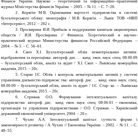
Фінанси України. Науково - теоретичний та інформаційно–практичний
журнал Міністерства фінансів України. – 2005. – № 11. – С. 7–20.
2.
Корягін М.В. Оцінювання вартості підприємства в системі
бухгалтерського обліку: монографія / М.В. Корягін. – Львів: ТОВ «НВП
«Інтерсервіс», 2012. – 262 с.
3.
Просвирина И.И. Прибыль и поддержание капитала акционерных
обществ / И.И. Просвирина // Финансы. Теоретический и научно-
практический журнал Министерства финансов Российской Федерации. –
2004. – № 5. – С. 56–61.
4.
Скоп Х.І. Бухгалтерський облік нематеріальних активів:
відображення та переоцінка: автореф. дис. … канд. екон. наук: спец. 08.00.09
– бухгалтерський облік, аналіз та аудит / Х.І. Скоп – Львівська комерційна
академія, 2015. – 20с.
5.
Старко І.Є. Облік і контроль нематеріальних активів у системі
управління діяльністю підприємс тва: автореф. дис. … канд. екон. наук: спец.
08.00.09 – бухгалтерський облік, аналіз та аудит / І.Є. Стар- ко. – Львівська
комерційна академія, 2015. – 20с.
6.
Стрижак О.О. Формування інтелектуального капіталу
підприємства: автореф. дис. канд. екон. наук: спец: 08.06.01 – економіка,
організація та управління підприємствами / О.О. Стрижак. – Харківський
державний економічний університет, 2004. – 20 с.
7.
Чухно А.А. Інтелектуальний капітал: сутність форми і
закономірності розвитку / А. Чухно // Економіка України. – 2002. – № 11. – С.
48–55.