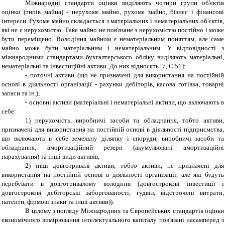
Міжнародні стандарти оцінки виділяють чотири групи об'єктів
оцінки (типів майна) - нерухоме
майно, рухоме майно, бізнес і фінансові
інтереси. Рухоме майно складається з матеріальних і нематеріальних об'єктів,
які не є нерухомістю. Таке майно не пов'язане з нерухомістю постійно і може
бути переміщено. Володіння майном є нематеріальним поняттям, але саме
майно може бути матеріальним і нематеріальним. У відповідності з
міжнародними стандартами бухгалтерського обліку виділяють матеріальні,
нематеріальні та інвестиційні активи. До них відносять
[7, C.51]
:
- поточні активи (що не призначені для використання на постійній
основі в діяльності організації - рахунки дебіторів, касова готівка, товарні
запаси та ін.);
- основні активи (матеріальні і нематеріальні активи, що включають в
себе:
1) нерухомість, виробничі засоби та обладнання, тобто активи,
призначені для використання на постійній основі в діяльності підприємства,
що включають в себе земельну ділянку і споруди, виробничі засоби та
обладнання, амортизаційний резерв (акумульовані амортизаційні
нарахування) та інші види активів;
2) інші довготривалі активи, тобто активи, не призначені для
використання на постійній основі в діяльності організації, але які будуть
перебувати в довготривалому володінні (довгострокові інвестиції і
довгострокові дебіторські заборгованості, гудвіл, відстрочені витрати,
патенти, фірмові знаки та інші активи)).
В цілому з погляду Міжнародних та Європейських стандартів оцінки
економічного вимірювання інтелектуального капіталу пов'язані насамперед з