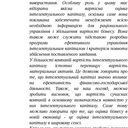
використання. Особливу роль у цьому має
відіграти якісна вартісна оцінка
інтелектуального капіталу, оскільки саме вона
покликана забезпечити менеджмент всією
необхідною інформацією для раціонального
управління і збільшення вартості бізнесу. Вона
також може служити підставою розробки
програми ефективного управління
інтелектуальним капіталом і критерієм повноти
здійснення поставленого завдання.
У більшості компаній вартість інтелектуального
капіталу істотно перевищує вартість
матеріальних активів. Це дозволяє говорити про
те, що інтелектуальний капітал значно впливає
на ефективність фінансово-господарської
діяльності. Також, на наш погляд, можна
зробити висновок, що вартість сучасних
компаній в основному визначається наявністю у
них інтелектуального капіталу. Саме тому
можливо говорити про те, що оцінка бізнесу в
новій економіці - це оцінка інтелектуального
капіталу в широкому сенсі.