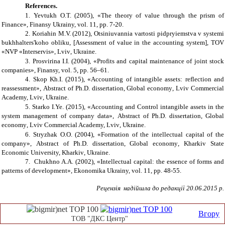
References.
1.
Yevtukh O.T. (2005), «The theory of value through the prism of
Finance», Finansy Ukrainy, vol
.
11
,
pp.
7-20
.
2.
Koriahin M.V. (2012), Otsiniuvannia vartosti pidpryiemstva v systemi
bukhhalters'koho obliku,
[Assessment of value in the accounting system],
TOV
«NVP «Interservis»,
Lviv
,
Ukraine.
3.
Prosvirina I.I. (2004), «Profits and capital maintenance of joint stock
companies», Finansy, vol
.
5
,
pp.
56
–
61
.
4.
Skop Kh.I. (2015), «Accounting of intangible assets: reflection and
reassessment»,
Abstract of Ph.D. dissertation,
Global economy
, Lviv Commercial
Academy, Lviv
,
Ukraine.
5.
Starko I.Ye.
(2015), «Accounting and Control intangible assets in the
system management of company data»,
Abstract of Ph.D. dissertation,
Global
economy
, Lviv Commercial Academy, Lviv
,
Ukraine.
6.
Stryzhak O.O. (2004), «Formation of the intellectual capital of the
company»,
Abstract of Ph.D. dissertation,
Global economy
, Kharkiv State
Economic University, Kharkiv
,
Ukraine.
7.
Chukhno A.A. (2002), «Intellectual capital: the essence of forms and
patterns of development»,
Ekonomika Ukrainy, vol
.
11
,
pp.
48-55
.
Рецензія
надійшла до редакції
20
.06.2015 р.
Вгору
ТОВ "ДКС Центр"