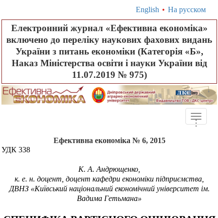
English
•
На русском
Електронний журнал «Ефективна економіка»
включено до переліку наукових фахових видань
України з питань економіки (Категорія «Б»,
Наказ Міністерства освіти і науки України від
11.07.2019 № 975)
Toggle
.
.
.
naviga
Ефективна економіка № 6, 2015
УДК 338
К. А. Андрющенко,
к. е. н. доцент, доцент кафедри економіки підприємства,
ДВНЗ «Київський національний економічний університет ім.
Вадима Гетьмана»