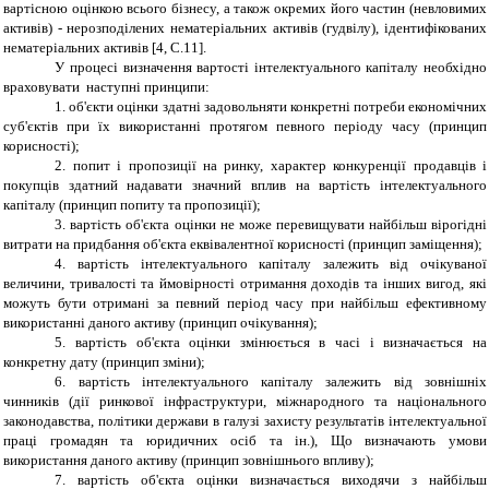
вартісною оцінкою всього бізнесу, а також окремих його частин (невловимих
активів) - нерозподілених нематеріальних активів (гудвілу), ідентифікованих
нематеріальних активів [4,
C
.11].
У процесі визначення вартості інтелектуального капіталу необхідно
враховувати наступні принципи:
1. об'єкти оцінки здатні задовольняти конкретні потреби економічних
суб'єктів при їх використанні протягом певного періоду часу (принцип
корисності);
2. попит і пропозиції на ринку, характер конкуренції продавців і
покупців здатний надавати значний вплив на вартість інтелектуального
капіталу (принцип попиту та пропозиції);
3. вартість об'єкта оцінки не може перевищувати найбільш вірогідні
витрати на придбання об'єкта еквівалентної корисності (принцип заміщення);
4. вартість інтелектуального капіталу залежить від очікуваної
величини, тривалості та ймовірності отримання доходів та інших вигод, які
можуть бути отримані за певний період часу при найбільш ефективному
використанні даного активу (принцип очікування);
5. вартість об'єкта оцінки змінюється в часі і визначається на
конкретну дату (принцип зміни);
6. вартість інтелектуального капіталу залежить від зовнішніх
чинників (дії ринкової інфраструктури, міжнародного та національного
законодавства, політики держави в галузі захисту результатів інтелектуальної
праці громадян та юридичних осіб та ін.), Що визначають умови
використання даного активу (принцип зовнішнього впливу);
7. вартість об'єкта оцінки визначається виходячи з найбільш