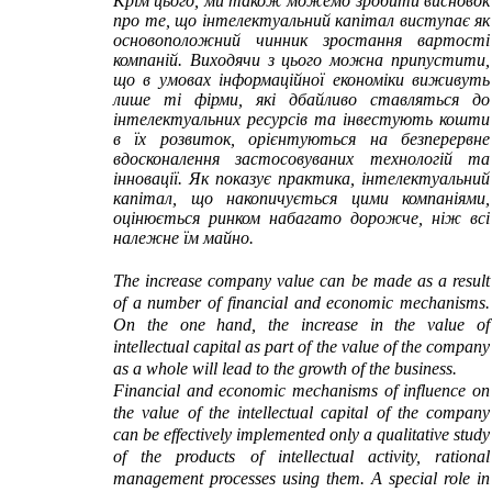
Крім цього, ми також можемо зробити висновок
про те, що інтелектуальний капітал виступає як
основоположний чинник зростання вартості
компаній. Виходячи з цього можна припустити,
що в умовах інформаційної економіки виживуть
лише ті фірми, які дбайливо ставляться до
інтелектуальних ресурсів та інвестують кошти
в їх розвиток, орієнтуються на безперервне
вдосконалення застосовуваних технологій та
інновації. Як показує практика, інтелектуальний
капітал, що накопичується цими компаніями,
оцінюється ринком набагато дорожче, ніж всі
належне їм майно.
The increase company value can be made as a result
of a number of financial and economic mechanisms.
On the one hand, the increase in the value of
intellectual capital as part of the value of the company
as a whole will lead to the growth of the business.
Financial and economic mechanisms of influence on
the value of the intellectual capital of the company
can be effectively implemented only a qualitative study
of the products of intellectual activity, rational
management processes using them. A special role in