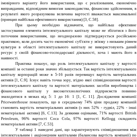
імовірного варіанту його використання, що є реалізованим, економічно
виправданим, відповідним вимогам законодавства, фінансово здійсненним, в
результаті якого розрахункова величина вартості вважається максимальної
(принцип найбільш ефективного використання)
[3, C.58]
.
При цьому необхідно відзначити, що найбільш ефективне
застосування елемента інтелектуального капіталу може не збігатися з його
поточним використанням, що неодноразово підтверджується російською
практикою, коли досить часто економічні суб'єкти у зв'язку з низьким рівнем
культури в області інтелектуального капіталу не використовують даний
ресурс у своїй фінансово-господарської діяльності, хоча і мають його в
наявності.
Практика показує, що роль інтелектуального капіталу у вартості
компанії за останні роки значно збільшується. Так вартість інтелектуального
капіталу корпорацій може в 5-16 разів перевищує вартість матеріальних
активів [1
,
C
.9
]. Існує навіть точка зору, згідно якої співвідношення вартості
інтелектуального капіталу та вартості матеріальних засобів виробництва і
фінансового капіталу у високотехнологічних підприємств повинно
знаходитися в межах від 5: 1 до 16: 1 [
1
, С.
11
]. Дослідження компанії
Pricewaterhouse показують, що в середньому 74% ціни продажу компаній
становить вартість нематеріальних активів (з них 52% - гудвіл, 22% - інші
нематеріальні активи) [6,
C
.13]. За деякими оцінками, 71% вартості British
Petroleum, 96% вартості Coca Cola, 97% вартості Kellogg складають
нематеріальні активи [7,
C
.53].
У таблиці 1 наведені дані, що характеризують співвідношення між
інтелектуальним і акціонерним капіталами (балансова вартість компанії) по