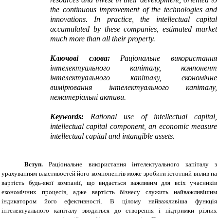
the continuous improvement of the technologies and
innovations. In practice, the intellectual capital
accumulated by these companies, estimated market
much more than all their property.
Ключові слова:
Раціональне використання
інтелектуального капіталу, компонент
інтелектуального капіталу, економічне
вимірювання інтелектуального капіталу,
нематеріальні активи.
Keywords:
Rational use of intellectual capital,
intellectual capital component, an economic measure
intellectual capital and intangible assets.
Вступ.
Раціональне використання інтелектуального капіталу з
урахуванням властивостей його компонентів може зробити істотний вплив на
вартість будь-якої компанії, що видається важливим для всіх учасників
економічних процесів, адже вартість бізнесу служить найважливішим
індикатором його ефективності. В цілому найважливіша функція
інтелектуального капіталу зводиться до створення і підтримки різних