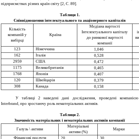
підприємствах різних країн світу [
2
, С. 8
9
].
Таблиця
1
.
Співвідношення інтелектуального та акціонерного капіталів
Медіана вартості
Кількість
Інтелектуального капіталу
і
компаній у
Країна
до ринкової вартості
в
вибірці
компанії
123
Німеччина
1,046
162
Італія
0,528
2959
США
0,472
1175
Великобританія
0,465
1768
Японія
0,407
120
Швейцарія
0,379
308
Канада
0,158
У таблиці 2 наведені дані дослідження, проведені компанією
Interbrand, про зростаючу роль нематеріальних активів.
Таблиця
2
.
Значимість матеріальних і нематеріальних активів компанії
Матеріальні
Галузь \ активи
Марки
активи (%)
Фінансові послуги
20
30