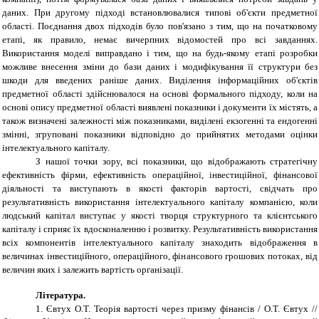
даних. При другому підході встановлювалися типові об'єкти предметної
області. Поєднання двох підходів було пов'язано з тим, що на початковому
етапі, як правило, немає вичерпних відомостей про всі завданнях.
Використання моделі виправдано і тим, що на будь-якому етапі розробки
можливе внесення зміни до бази даних і модифікування її структури без
шкоди для введених раніше даних. Виділення інформаційних об'єктів
предметної області здійснювалося на основі формального підходу, коли на
основі опису предметної області виявлені показники і документи їх містять, а
також визначені залежності між показниками, виділені екзогенні та ендогенні
змінні, згруповані показники відповідно до прийнятих методами оцінки
інтелектуального капіталу.
З нашої точки зору, всі показники, що відображають стратегічну
ефективність фірми, ефективність операційної, інвестиційної, фінансової
діяльності та виступають в якості факторів вартості, свідчать про
результативність використання інтелектуального капіталу компанією, коли
людський капітал виступає у якості творця структурного та клієнтського
капіталу і сприяє їх вдосконаленню і розвитку. Результативність використання
всіх компонентів інтелектуального капіталу знаходить відображення в
величинах інвестиційного, операційного, фінансового грошових потоках, від
величин яких і залежить вартість організації.
Література.
1.
Євтух О.Т. Теорія вартості через призму фінансів / О.Т. Євтух //