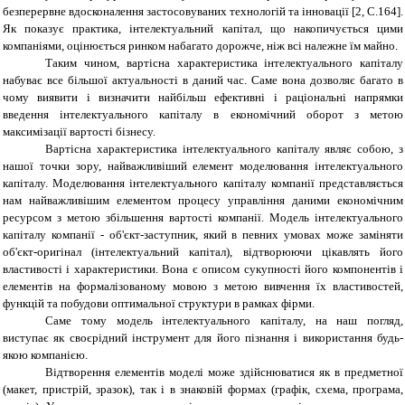
безперервне вдосконалення застосовуваних технологій та інновації [2,
C
.164].
Як показує практика, інтелектуальний капітал, що накопичується цими
компаніями, оцінюється ринком набагато дорожче, ніж всі належне їм майно.
Таким чином, вартісна характеристика інтелектуального капіталу
набуває все більшої актуальності в даний час. Саме вона дозволяє багато в
чому виявити і визначити найбільш ефективні і раціональні напрямки
введення інтелектуального капіталу в економічний оборот з метою
максимізації вартості бізнесу.
Вартісна характеристика інтелектуального капіталу являє собою, з
нашої точки зору, найважливіший елемент моделювання інтелектуального
капіталу. Моделювання інтелектуального капіталу компанії представляється
нам найважливішим елементом процесу управління даними економічним
ресурсом з метою збільшення вартості компанії. Модель інтелектуального
капіталу компанії - об'єкт-заступник, який в певних умовах може заміняти
об'єкт-оригінал (інтелектуальний капітал), відтворюючи цікавлять його
властивості і характеристики. Вона є описом сукупності його компонентів і
елементів на формалізованому мовою з метою вивчення їх властивостей,
функцій та побудови оптимальної структури в рамках фірми.
Саме тому модель інтелектуального капіталу, на наш погляд,
виступає як своєрідний інструмент для його пізнання і використання будь-
якою компанією.
Відтворення елементів моделі може здійснюватися як в предметної
(макет, пристрій, зразок), так і в знаковій формах (графік, схема, програма,