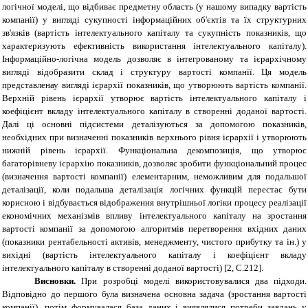
логічної моделі, що відбиває предметну область (у нашому випадку вартість
компанії) у вигляді сукупності інформаційних об'єктів та їх структурних
зв'язків (вартість інтелектуального капіталу та сукупність показників, що
характеризують ефективність використання інтелектуального капіталу).
Інформаційно-логічна модель дозволяє в інтегрованому та ієрархічному
вигляді відобразити склад і структуру вартості компанії. Ця модель
представлена ​​у вигляді ієрархії показників, що утворюють вартість компанії.
Верхній рівень ієрархії утворює вартість інтелектуального капіталу і
коефіцієнт вкладу інтелектуального капіталу в створенні доданої вартості.
Далі ці основні підсистеми деталізуються за допомогою показників,
необхідних при визначенні показників верхнього рівня ієрархії і утворюють
нижній рівень ієрархії. Функціональна декомпозиція, що утворює
багаторівневу ієрархію показників, дозволяє зробити функціональний процес
(визначення вартості компанії) елементарним, неможливим для подальшої
деталізації, коли подальша деталізація логічних функцій перестає бути
корисною і відбувається відображення внутрішньої логіки процесу реалізації
економічних механізмів впливу інтелектуального капіталу на зростання
вартості компанії за допомогою алгоритмів перетворення вхідних даних
(показники рентабельності активів, менеджменту, чистого прибутку та ін.) у
вихідні (вартість інтелектуального капіталу і коефіцієнт вкладу
інтелектуального капіталу в створенні доданої вартості)
[2, C.212]
.
Висновки.
При розробці моделі використовувалися два підходи.
Відповідно до першого була визначена основна задача (зростання вартості
компанії), потім формувалася база даних і виявлялися потреби завдань у