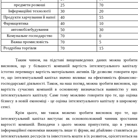
предмети розкоші
25
70
Інформаційні технології
30
20
Продукти харчування й напої
40
55
Фармацевтика
40
10
автомобілебудування
50
30
Комунальне господарство
70
0
Важка промисловість
70
5
Роздрібна торгівля
70
15
Таким чином, на підставі вищенаведених даних можна зробити
висновок, що у більшості компаній вартість інтелектуального капіталу
істотно перевищує вартість матеріальних активів. Це дозволяє говорити про
те, що інтелектуальний капітал значно впливає на ефективність фінансово-
господарської діяльності. Також, на наш погляд, можна зробити висновок, що
вартість сучасних компаній в основному визначається наявністю у них
інтелектуального капіталу. Саме тому можливо говорити про те, що оцінка
бізнесу в новій економіці - це оцінка інтелектуального капіталу в широкому
сенсі.
Крім цього, ми також можемо зробити висновок про те, що
інтелектуальний капітал виступає як основоположний чинник зростання
вартості компаній. Виходячи з цього можна припустити, що в умовах
інформаційної економіки виживуть лише ті фірми, які дбайливо ставляться до
інтелектуальних ресурсів та інвестують кошти в їх розвиток, орієнтуються на