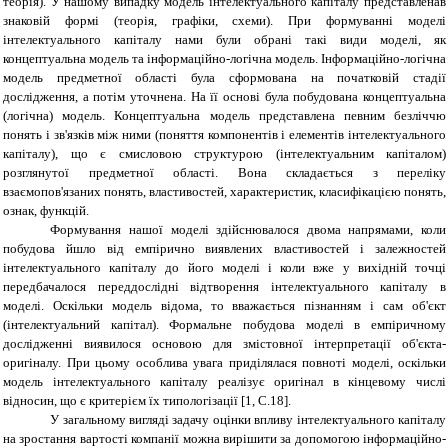
теорія). У нашому випадку модель інтелектуального капіталу представлена ​​в
знаковій формі (теорія, графіки, схеми). При формуванні моделі
інтелектуального капіталу нами були обрані такі види моделі, як
концептуальна модель та інформаційно-логічна модель. Інформаційно-логічна
модель предметної області була сформована на початковій стадії
дослідження, а потім уточнена. На її основі була побудована концептуальна
(логічна) модель. Концептуальна модель представлена ​​певним безліччю
понять і зв'язків між ними (поняття компонентів і елементів інтелектуального
капіталу), що є смисловою структурою (інтелектуальним капіталом)
розглянутої предметної області. Вона складається з переліку
взаємопов'язаних понять, властивостей, характеристик, класифікацією понять,
ознак, функцій.
Формування нашої моделі здійснювалося двома напрямами, коли
побудова йшло від емпірично виявлених властивостей і залежностей
інтелектуального капіталу до його моделі і коли вже у вихідній точці
передбачалося переддослідні відтворення інтелектуального капіталу в
моделі. Оскільки модель відома, то вважається пізнанням і сам об'єкт
(інтелектуальний капітал). Формальне побудова моделі в емпіричному
дослідженні виявилося основою для змістовної інтерпретації об'єкта-
оригіналу. При цьому особлива увага приділялася повноті моделі, оскільки
модель інтелектуального капіталу реалізує оригінал в кінцевому числі
відносин, що є критерієм їх типологізації [1,
C
.18].
У загальному вигляді задачу оцінки впливу інтелектуального капіталу
на зростання вартості компанії можна вирішити за допомогою інформаційно-