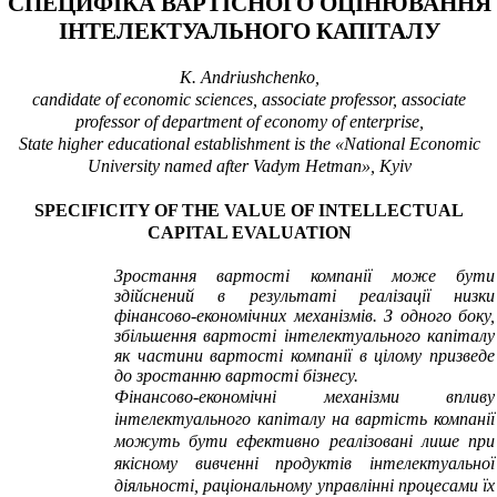
СПЕЦИФІКА ВАРТІСНОГО ОЦІНЮВАНН
Я
ІНТЕЛЕКТУАЛЬНОГО КАПІТАЛУ
K. Andriushchenko
,
candidate of economic sciences, associate professor, associate
professor of department of economy of enterprise,
S
tate higher educational establishment is the «
National
Economic
University
named after Vadym Hetman
», Kyiv
SPECIFICITY OF THE VALUE OF INTELLECTUAL
CAPITAL EVALUATION
Зростання вартості компанії може бути
здійснений в результаті реалізації низки
фінансово-економічних механізмів. З одного боку,
збільшення вартості інтелектуального капіталу
як частини вартості компанії в цілому призведе
до зростанню вартості бізнесу.
Фінансово-економічні механізми впливу
інтелектуального капіталу на вартість компанії
можуть бути ефективно реалізовані лише при
якісному вивченні продуктів інтелектуальної
діяльності, раціональному управлінні процесами їх