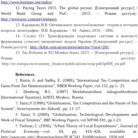
http://www.heritage.org/index/
12.
Paying Taxes 2015. The global picture. [Електронний ресурс] /
World Bank Group and PwC. – 2015. – Режим доступу:
http://www.pwc.com/payingtaxes
13.
Караваева И.В. Оптимальное налогообложение: теория и история
вопроса: монография / И.В. Караваева. – М.: Анкил, 2010. – 288с.
14.
Соскін О.І. Трансформація податкової системи в контексті
формування сучасної економічної моделі України [Електронний ресурс]. –
Режим доступу:
http://kibit.com.ua/en/press/articles/?view=261
15.
Tax Reforms in EU Member States 2015 — [Електронний ресурс]. –
Режим доступу:
http://ec.europa.eu/economy_finance/publications/eeip/pdf/ip008_en.pdf
References
.
1.
Razin
,
A
. and Sadka, E
. (1989),
“
International Tax Competition and
Gains From Tax Harmonization
”
,
NBER Working Paper
, vol.
152
, pp.1–
25
.
2.
Dernberg, R.L. (1997)
Mezhdunarodnoe nalogooblozhenie
[
International Taxation],
JuNITI
, Moskov, Russia.
3.
Tanzi,V. (1996),“Globalization, Tax Competition and the Future of Tax
System”,
Steuersysteme der Zukunft
, pp. 11–27.
4.
Tanzi
,
V.
(2000), “
Globalization, Technological
Developments and
Work of Fiscal Termites
”,
IMF Working Papers
, vol.
WP/00/181
, pp.1-
23.
5.
Tiebout
,
C.
(1956), “
A Pure Theory of Local Expenditures
”,
Journal of
Political Economy
,
—
vol.
64
, pp
. 416–426
,
available at:
http://www.unc.edu/~fbaum/teaching/PLSC541_Fall08/tiebout_1956.pdf