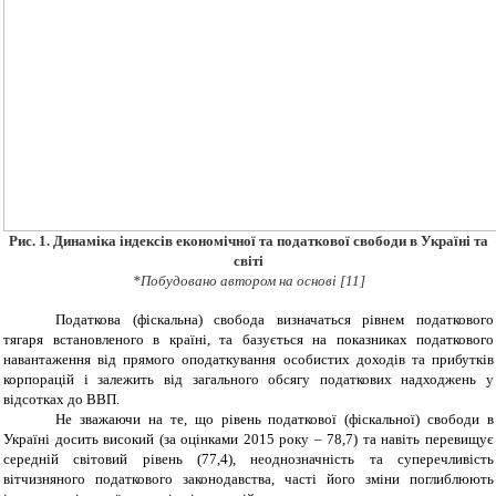
Рис. 1. Динаміка індексів економічної та податкової свободи в Україні та
світі
*Побудовано автором на основі [11]
Податкова (фіскальна) свобода визначаться рівнем податкового
тягаря встановленого в країні, та базується на показниках податкового
навантаження від прямого оподаткування особистих доходів та прибутків
корпорацій і залежить від загального обсягу податкових надходжень у
відсотках до ВВП.
Не зважаючи на те, що рівень податкової (фіскальної) свободи в
Україні досить високий (за оцінками 2015 року – 78,7) та навіть перевищує
середній світовий рівень (77,4), неоднозначність та суперечливість
вітчизняного податкового законодавства, часті його зміни поглиблюють