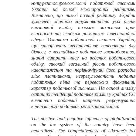
конкурентоспроможності податкової системи
України на основі міжнародних рейтингів.
Визначено, що низькі позиції рейтингу України
зумовлені значною корумпованістю усіх рівнів
виконавчої влади, низьким захистом прав
власності та слабким розвитком інвестиційної
сфери. Ознаками податкової системи України,
що створюють несприятливе середовище для
бізнесу, є нестабільне податкове законодавство,
значні витрати часу на ведення податкового
обліку, високий загальний рівень податкового
навантаження та нерівномірний його розподіл
між платниками, неврегульованість надання
податкових пільг та переважно фіскальний
характер податкової системи. На основі аналізу
останніх тенденцій податкових змін у країнах ЄС
визначено подальші напрями реформування
вітчизняного податкового законодавства.
The positive and negative
influence
of globalization
on the tax system of the country have been
generalized. The competitiveness of Ukraine's tax