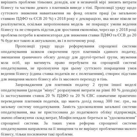
вирішить проблеми тіньових доходів, але в незначній мірі знизить витрати
бізнесу та частково декого з платників виведе з тіні. Пропозиції уряду щодо
суттєвого зниження навантаження на фонд оплати праці (за загальною
ставкою ПДФО та ЄСВ 20 %) з 2018 року є декларацією, яка може ніколи не
реалізуватися, оскільки запропонована модель не покращує умови ведення
бізнесу та не створить підстав для зростання економіки, через що у 2018 році
проблема потреби в компенсаторах для зниження ставки ПДФО та ЄСВ до 20
% буде все такою ж актуальною, як і в поточному році.
Пропозиції уряду щодо реформування спрощеної системи
оподаткування шляхом скорочення груп платників єдиного податку,
зменшення граничного обсягу доходу для другої-третьої групи, звуження
кола осіб, що матимуть право перебувати на спрощеній системі
оподаткування, не пропонуючи при цьому суттєвого покращення умов
ведення бізнесу (єдина ставка податків не є полегшенням), створює підстави
для знищення малого бізнесу або їх масового переходу в тінь.
Запровадження для платників податку 2 групи іншої моделі
оподаткування (доходи "мінус" розрахункові витрати на рівні 80 % доходів)
із застосуванням ставок 20 % ПДФО та 20 % ЄВС означатиме практично
переведення платників податків, що мають дохід понад 300 тис. грн., на
загальну систему оподаткування. Замість удосконалення загальної системи
оподаткування, яка не пристосована до податкового обліку підприємців,
значно обмежуючи склад витрат, Мінфін невдало береться за "удосконалення"
спрощеної системи. За таких умов реформа спрощеної системи
оподаткування направлена на її знищення та не вирішує проблематики малого
бізнесу, тільки посилюючи такі проблеми.