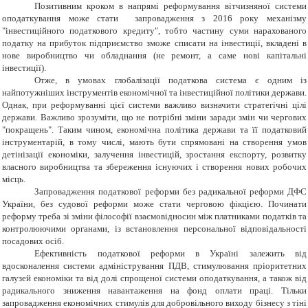
Позитивним кроком в напрямі реформування вітчизняної системи
оподаткування може стати запровадження з 2016 року механізму
"інвестиційного податкового кредиту"
, тобто частину суми
нарахованого
податку на прибуток підприємство зможе списати на інвестиції, вкладені в
нове виробництво чи обладнання (не ремонт, а саме нові капітальні
інвестиції).
Отже, в умовах глобалізації податкова система є одним із
найпотужніших інструментів економічної та інвестиційної політики держави.
Однак, при реформуванні цієї системи важливо визначити стратегічні цілі
держави. Важливо зрозуміти, що не потрібні зміни заради змін чи чергових
"покращень". Таким чином, економічна політика держави та її податковий
інструментарій, в тому числі, мають бути спрямовані на створення умов
детінізації економіки, залучення інвестицій, зростання експорту, розвитку
власного виробництва та збереження існуючих і створення нових робочих
місць.
Запровадження податкової реформи без радикальної реформи ДФС
України, без судової реформи може стати черговою фікцією. Починати
реформу треба зі зміни філософії взаємовідносин між платниками податків та
контролюючими органами, із встановлення персональної відповідальності
посадових осіб.
Ефективність податкової реформи в Україні залежить від
вдосконалення системи адміністрування ПДВ, стимулювання пріоритетних
галузей економіки та від долі спрощеної системи оподаткування, а також від
радикального зниження навантаження на фонд оплати праці. Тільки
запровадження економічних стимулів для добровільного виходу бізнесу з тіні