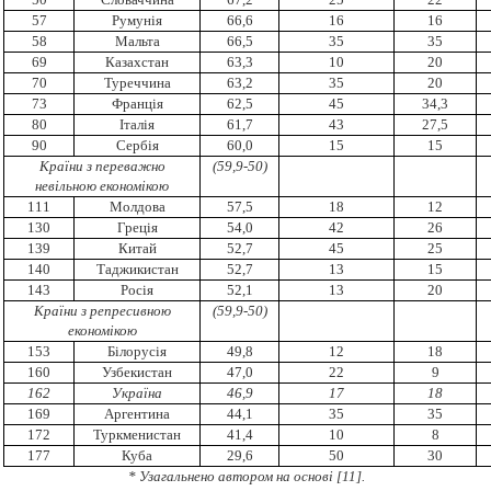
57
Румунія
66,6
16
16
58
Мальта
66,5
35
35
69
Казахстан
63,3
10
20
70
Туреччина
63,2
35
20
73
Франція
62,5
45
34,3
80
Італія
61,7
43
27,5
90
Сербія
60,0
15
15
Країни з переважно
(59,9-50)
невільною економікою
111
Молдова
57,5
18
12
130
Греція
54,0
42
26
139
Китай
52,7
45
25
140
Таджикистан
52,7
13
15
143
Росія
52,1
13
20
Країни з репресивною
(59,9-50)
економікою
153
Білорусія
49,8
12
18
160
Узбекистан
47,0
22
9
162
Україна
46,9
17
18
169
Аргентина
44,1
35
35
172
Туркменистан
41,4
10
8
177
Куба
29,6
50
30
* Узагальнено автором на основі
[
11
].