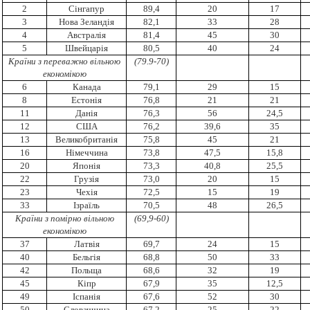
2
Сінгапур
89,4
20
17
3
Нова Зеландія
82,1
33
28
4
Австралія
81,4
45
30
5
Швейцарія
80,5
40
24
Країни з переважно вільною
(79.9-70)
економікою
6
Канада
79,1
29
15
8
Естонія
76,8
21
21
11
Данія
76,3
56
24,5
12
США
76,2
39,6
35
13
Великобританія
75,8
45
21
16
Німеччина
73,8
47,5
15,8
20
Японія
73,3
40,8
25,5
22
Грузія
73,0
20
15
23
Чехія
72,5
15
19
33
Ізраїль
70,5
48
26,5
Країни з помірно вільною
(69,9-60)
економікою
37
Латвія
69,7
24
15
40
Бельгія
68,8
50
33
42
Польща
68,6
32
19
45
Кіпр
67,9
35
12,5
49
Іспанія
67,6
52
30
50
Словаччина
67,2
25
22