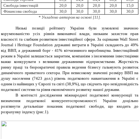
Свобода інвестицій
20,0
20,0
20,0
20,0
15,0
Фінансова свобода
30,0
30,0
30,0
30,0
30,0
* У
клад
ено автором на основі
[
11
].
Низькі позиції рейтингу України були зумовлені значною
корумпованістю усіх рівнів виконавчої влади, низьким захистом прав
власності та слабким розвитком інвестиційної сфери
. За оцінками Wall Street
Journal і Heritage Foundation державні витрати в Україні складають до 49%
від ВВП, а державний борг - 41% вітчизняного виробництва. Інвестиційний
режим в Україні залишається закритим, компаніям з іноземними інвестиціями
важко конкурувати з великими державними підприємствами. Жорсткість
ринку праці та бюрократичні правила ведення бізнесу гальмують розвиток
динамічного приватного сектора. При невисокому значенні розміру ВВП на
душу населення (7423 дол.) рівень податкового навантаження в Україні є
одним із найвищих у Європі та світі (38,9%), що свідчить про невідповідність
податкової системи та рівня економічного розвитку нашої держави.
В контексті дослідження міжнародної податкової конкуренції та
визначення податкової конкурентоспроможності України доцільно
розглянути детальніше показник податкової свободи, що входить до
розрахунку індексу (рис.1).