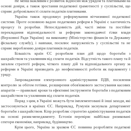
Не менш важливим є розвиток відносин між урядом та платниками на
основі довіри, а також зростання податкової грамотності у суспільстві
, що
сприяє добровільності сплати податків платниками
.
Україна також продовжує реформування вітчизняної податкової
системи. Проте основною вадою податкових реформ в Україні є хаотичність
процесу їх розробки. Непослідовність дій, часті зміни та постійне
перекладання відповідальності за реформи законодавчої гілки влади
(Верховної Ради України) на виконавчу (Міністерство фінансів та Державну
фіскальну службу), і навпаки, посилює напруженість у суспільстві та не
сприяє виробленню довіри платників податків.
Більшість країн ЄС розробили план дій щодо боротьби з
шахрайством та ухилянням від сплати податків. Відсутність такого плану та й
загалом стратегії реформ, чіткого плану дій та відповідального органу за
реформи в Україні призводить до неефективності роботи як парламенту і
уряду.
Запровадження електронного адміністрування ПДВ, посилення
контролю за обігом готівки, розширення обов'язкового застосування касових
апаратів — правильні кроки та ефективні інструменти боротьби з податковим
шахрайством та ухилянням від сплати податків.
Поряд з цим, в Україні можуть бути імплементовані й
ін
ші заходи, які
застосовуються в країнах ЄС. Наприклад, Румунія заснувала департамент
боротьби з шахрайством. Кіпр розробляє стратегію адміністрування податків
на основі ризик-менеджменту. Естонія перевіряє найбільш ризиковані
сектори економіки, наприклад, будівництво.
Крім цього, Україна за зразком ЄС повинна розробляти податкові