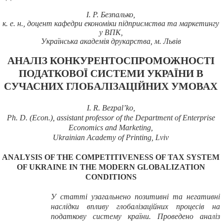
І. Р. Безпалько
,
к. е. н., доцент кафедри економіки підприємства та маркетингу
у ВПК,
Українська академія друкарства, м. Львів
АНАЛІЗ КОНКУРЕНТОСПРОМОЖНОСТІ
ПОДАТКОВОЇ СИСТЕМИ УКРАЇНИ В
СУЧАСНИХ ГЛОБАЛІЗАЦІЙНИХ УМОВАХ
I.
R. Bezpal’ko
,
Ph. D. (Econ.)
, assistant professor of
the Department of Enterprise
Economics
and
Marketing
,
Ukrainian Academy of Printing, Lviv
ANALYSIS OF THE COMPETITIVENESS OF
TAX SYSTEM
OF
UKRAINE IN THE MODERN GLOBALIZATION
CONDITIONS
У статті узагальнено позитивні та негативні
наслідки впливу глобалізаційних процесів на
податкову систему країни. Проведено аналіз