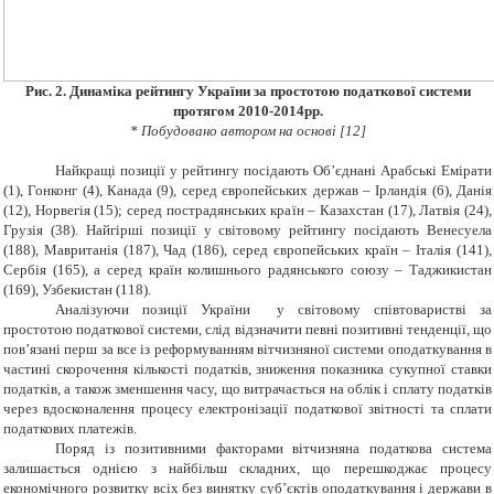
Рис. 2. Динаміка рейтингу України за простотою податкової системи
протягом 2010-2014рр.
* Побудовано автором на основі [12]
Найкращі позиції у рейтингу посідають Об’єднані Арабські Емірати
(1), Гонконг (4), Канада (9), серед європейських держав – Ірландія (6), Данія
(12), Норвегія (15); серед пострадянських країн – Казахстан (17), Латвія (24),
Грузія (38). Найгірші позиції у світовому рейтингу посідають Венесуела
(188), Мавританія (187), Чад (186), серед європейських країн – Італія (141),
Сербія (165), а серед країн колишнього радянського союзу – Таджикистан
(169), Узбекистан (118).
Аналізуючи позиції України у світовому співтоваристві за
простотою податкової системи, слід відзначити певні позитивні тенденції, що
пов’язані перш за все із реформуванням вітчизняної системи оподаткування в
частині скорочення кількості податків, зниження показника сукупної ставки
податків, а також зменшення часу, що витрачається на облік і сплату податків
через вдосконалення процесу електронізації податкової звітності та сплати
податкових платежів.
Поряд із позитивними факторами вітчизняна податкова система
залишається однією з найбільш складних, що перешкоджає процесу
економічного розвитку всіх без винятку суб’єктів оподаткування і держави в