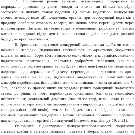
7
. Зростаючий рівень туризму, міжнародних подорожей та
відряджень дозволяє купувати товари за зниженими цінами внаслідок
застосування нижчих ставок податків. Ця форма податкової конкуренції
значно зменшує поле дії податкових органів при застосуванні податків з
продажу, особливо стосовно товарів, які можна легко переміщувати через
кордони країн. Науковці зазначають, що із зменшенням грошових та часових
витрат на подорожі підтримувати високі ставки акцизів на предметі розкоші
буде дуже проблематичним.
8. Зростання податкової конкуренції між різними країнами має як
позитивні наслідки (підвищення ефективності використання бюджетних
коштів, активізація боротьби з тіньовою економікою та корупцією, зниження
податкового навантаження, зростання добробуту населення, усунення
монопольності окремої країни та інші), так і негативні (зниження податкових
надходжень до державного бюджету; перекладання податкового тягаря з
одних суб'єктів на інших; підвищення оподаткування низькомобільних
факторів виробництва; ймовірність виникнення явища «гонка до дна», яке Ч.
Тібу пояснює як процес зниження урядами різних юрисдикцій податкових
ставок до рівня, за якого виробництво суспільних благ стає економічно
неефективним; «соціальний демпінг» (має місце тоді, коли низькі ціни на
імпортовані товари зумовлені використанням у виробництві праці в’язнів або
експлуатацією робітників); «екологічний демпінг» (послідовне зниження
країнами екологічних стандартів з метою отримання порівняльної переваги
над конкурентами в торгівлі або залученні іноземного капіталу) [10, с. 21).
Основними індикаторами конкурентоспроможності податкової
системи країни є загальна кількість податків і зборів, ставки податку на