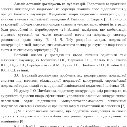
Аналіз останніх досліджень та публікацій.
Теоретичні та практичні
аспекти міжнародної податкової конкуренції знайшли своє відображення у
працях багатьох науковців. Фундамент теорії податкової конкуренції, що
виникає в умовах глобалізації, закладено А. Разіним і Е. Садкою [1]. Принципи
та критерії побудови системи оподаткування в умовах економічної інтеграція
були розроблені Р. Дернбергером [2]. В.Танзі засвідчив, що глобалізація
справляє суттєвий та часто негативний вплив на податкову систему
розвинених країн світу [3, 4].
Ч. Тібу розробив модель податкової
конкуренції, в якій, зокрема, визначив аспекти впливу ранжування податкових
систем на економіку юрисдикції
[5].
Вагомий внесок у дослідження цього питання здійснили такі
вітчизняні науковці, як Бозуленко О.Я., Варналій З.С., Жаліло Я.А., Іванов
Ю.Б., Педь І.В., Серебрянський Д.М., Тучак Т.В., Цимбалюк І.О., Швабій К.І.,
Юрій С.І. та інші.
З.С. Варналій досліджував проблематику реформування податкової
системи під впливом міжнародної податкової конкуренції, європейської
податкової гармонізації та координації національної податкової політики [6].
На думку І. О. Цимбалюка, податкову
конкуренцію слід розглядати, як
сукупність відносин щодо ефективного управління власними конкурентними
перевагами задля підвищення конкурентоспроможності вітчизняної
податкової системи і економіки країни вцілому у стратегічній перспективі
[7].
Д.М. Серебрянський зазначає, що
податкова конкуренція за своєю
суттю є к
онкурентною боротьбою внутрішніх правил оподаткування із
зовнішніми [8].
К.І. Швабій досліджував вплив глобалізаційних факторів на