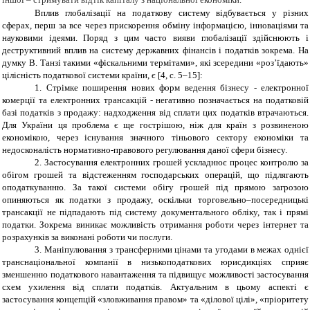
Вплив глобалізації на податкову систему відбувається у різних
сферах
, перш за все через прискорення обміну інформацією, інноваціями та
науковими ідеями. Поряд з цим часто вияви глобалізації здійснюють і
деструктивний вплив на систему державних фінансів і податків зокрема.
На
думку В. Танзі такими «фіскальними термітами», які зсередини «роз’їдають»
цілісність податкової системи країни
, є
[4, c. 5–15]:
1. Стрімке поширення н
ових форм ведення бізнесу - е
лектронної
комерції та електронних трансакцій - негативно позначається на податковій
базі податків з продажу: надходження від сплати цих податків втрачаються.
Для України ця проблема є ще гострішою, ніж для країн з розвиненою
економікою, через існування значного тіньового сектору економіки та
недосконалість нормативно-правового регулювання даної сфери бізнесу.
2. Застосування електронних грошей
ускладнює процес контролю за
обігом грошей та відстеженням господарських операцій, що підлягають
оподаткуванню. За такої системи обігу грошей під прямою загрозою
опиняються як податки з продажу, оскільки торговельно–посередницькі
трансакції не підпадають під систему документального обліку, так і прямі
податки. Зокрема виникає можливість отримання роботи через інтернет та
розрахунків за виконані роботи чи послуги.
3.
Маніпулювання з трансферними цінами та угодами
в межах однієї
транснаціональної компанії
в низькоподаткових юрисдикціях сприяє
зменшенню податкового навантаження та підвищує можливості застосування
схем ухилення від сплати податків. Актуальним в цьому аспекті є
застосування концепцій «зловживання правом» та «ділової цілі», «пріоритету