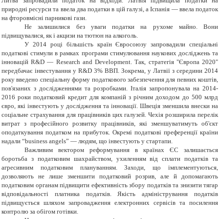
Литва запровадили податок на відходи. Латвія підвищила податки на
природні ресурси та ввела два податки в цій галузі, а Іспанія — ввела податок
на фторовмісні парникові гази.
Не залишилися без уваги податки на рухоме майно. Вони
підвищувалися, як і акцизи на тютюн на алкоголь.
У 2014 році більшість країн Євросоюзу запровадили спеціальні
податкові стимули в рамках програми стимулювання наукових досліджень та
інновацій R&D — Research and Development. Так, стратегія "Європа 2020"
передбачає інвестування у R&D 3% ВВП. Зокрема,
у
Латвії з середини 2014
року введено спеціальну форму податкового забезпечення для певних коштів,
пов'язаних з дослідженнями та розробками. Італія запропонувала на 2014-
2016 роки податковий кредит для компаній з річним доходом до 500 млрд
євро, які інвестують у дослідження та інновації. Швеція зменшила внески на
соціальне страхування для працівників цих галузей. Чехія розширила перелік
витрат з професійного розвитку працівників, які зменшуватимуть об'єкт
оподаткування податком на прибуток. Окремі податкові преференції країни
надали “business angels” — людям, що інвестують у стартапи.
Важливим вектором реформування в країнах ЄС залишається
боротьба з податковим шахрайством, ухиленням від сплати податків та
агресивним податковим плануванням. Заходи, що імплементуються,
дозволяють не лише зменшити податковий розрив, але й допомагають
податковим органам підвищити ефективність збору податків та знизити тягар
відповідальності платника податків. Якість адміністрування податків
підвищується шляхом запровадження електронних сервісів та посилення
контролю за обігом готівки.