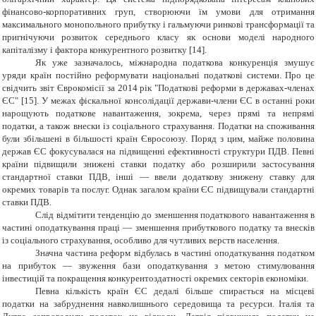
фінансово-корпоративних груп, створюючи їм умови для отримання
максимального монопольного прибутку і гальмуючи ринкові трансформації та
пригнічуючи розвиток середнього класу як основи моделі народного
капіталізму і фактора конкурентного розвитку [14].
Як уже зазначалось
, міжнародна податкова конкуренція змушує
уряди країн постійно реформувати національні податкові системи. Про
це
свідчить звіт Єврокомісії за 2014 рік "Податкові реформи в державах-членах
ЄС" [15].
У межах фіскальної консолідації держави-члени ЄС в останні роки
нарощують податкове навантаження
, з
окрема
,
через прямі та непрямі
податки, а також внески із соціального страхування. Податки на споживання
були збільшені в більшості країн Євросоюзу.
Поряд з цим,
майже половина
держав ЄС фокусувалася на підвищенні ефективності структури ПДВ. Певні
країни підвищили знижені ставки податку або розширили застосування
стандартної ставки ПДВ, інші — ввели додаткову знижену ставку для
окремих товарів та послуг. Однак загалом країни ЄС підвищували стандартні
ставки ПДВ.
Слід відмітити тенденцію до зменшення податкового навантаження в
частині оподаткування праці — зменшення прибуткового податку та внесків
із соціального страхування, особливо для чутливих верств населення.
Значна частина реформ відбулась в частині оподаткування податком
на прибуток — звуження бази оподаткування з метою стимулювання
інвестицій та покращення конкурентоздатності окремих секторів економіки.
Певна кількість країн ЄС дедалі більше спирається на місцеві
податки на забруднення навколишнього середовища та ресурси. Італія та