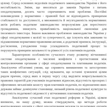
цілому. Серед основних недоліків податкового законодавства України є його
нестабільність. Зміни, що вносяться до законів України з питань
оподаткування, досить часто спричиняють нові проблеми. Постійні
нововведення у нормативно - правовій базі не відповідають принципам
стабільності та доступності, а множинність й неузгодженість нормативних
актів роблять податкове законодавство незрозумілим для пересічного
громадянина, знижують привабливість національної економіки для
іноземного інвестора. Іншою важливою проблемою законодавства України у
сфері оподаткування є колізії та суперечності, що існують між законами та
підзаконними нормативно-правовими актами, а додаткові приписи, інструкції,
роз’яснення, узгодження тощо ускладнюють податковий процес та
порушують принципи загальності та рівності усіх платників податків.
Характерною особливістю сучасного етапу
розвитку
вітчизняної
системи оподаткування є численні конфлікти і протистояння між
контролюючими органами у сфері оподаткування та платниками податків.
Аналізуючи об'єктивні умови, що сприяють виникненню та загостренню
таких конфліктних ситуацій, слід зауважити, що останні зумовлені цілим
рядом причин, серед яких в першу чергу слід виділити неврегульованість
правових гарантій для учасників податкових відносин, відсутність прозорих і
ефективних механізмів захисту прав платників податків, по відношенню яких
держава займає домінуюче становище, низький рівень податкової культури та
відсутність податкової свідомості у вітчизняних платників податків.
Аналізуючи сучасний етап податкової реформи в Україні, цілком
впевнено, на нашу думку, можна стверджувати, що методи роботи
контролюючих органів у сфері оподаткування загалом та податкових органів