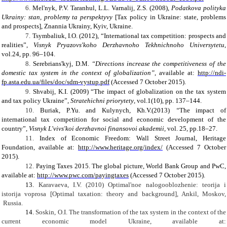
6.
Mel'nyk, P.V. Taranhul, L.L. Varnalij, Z.S. (2008),
Podatkova polityka
Ukrainy: stan, problemy ta perspektyvy
[
Tax policy
in Ukraine: state
, problems
and prospects],
Znannia Ukrainy,
Kyiv
, Ukraine
.
7.
Tsymbaliuk
,
I.O.
(2012),
“
International tax competition: prospects and
realities
”,
Visnyk Pryazovs'koho Derzhavnoho Tekhnichnoho Universytetu
,
vol
.24
, pp.
96–104.
8.
Serebrians'kyj
,
D.M.
“
Directions
increase the competitiveness
of the
domestic
tax system
in
the context of globalization”
,
available at:
http://ndi-
fp.asta.edu.ua/files/doc/sdm-vystup.pdf
(Accessed 7 October 2015).
9.
Shvabij, K.I. (2009) “
The impact of
globalization on
the tax system
and
tax policy
Ukraine”
,
Stratehichni priorytety
,
vol.
1(10),
p
р. 137–144.
10.
Buriak, P.Yu.
and
Kulynych, Kh.V.(2013)
“
The
impact
of
international
tax
competition
for
social
and
economic
development
of
the
country
”
,
Visnyk L'vivs'koi derzhavnoi finansovoi akademii
,
vol.
25
, pp
.18–27.
11.
Index of Economic Freedom: Wall Street Journal, Heritage
Foundation
, available at:
http://www.heritage.org/index/
(Accessed 7 October
2015).
12.
Paying Taxes 2015. The global picture
,
World Bank Group and PwC
,
available at:
http://www.pwc.com/payingtaxes
(Accessed 7 October 2015).
13.
Karavaeva, I.V. (2010) Optimal'noe nalogooblozhenie: teorija i
istorija voprosa [
Optimal
t
axation
:
t
heory
and
b
ackground
],
Ankil
, Moskov,
Russia
.
14.
Soskin
,
O
.
I
.
The transformation of
the tax system
in the context of
the
current economic
model
Ukraine
,
available
at
: