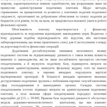
зокрема, характеризуються певною однобокістю, яка розрахована лише на
примусове адміністрування податкових платежів. Щодо методів,
спрямованих на прищеплення та розвиток у платників податків податкової
свідомості, орієнтованої на добро­вільне обчислення та сплату податків до
бюджетів усіх рівнів, то їм, на жаль, не приділяється належної уваги в роботі
фіскальних органів.
Обов’язковість платежу перетворюється у фінансову
відповідальність за порушення відповідних законодавчих норм. Водночас з
боку держави подібна відповідальність або відсутня, або настільки
забюрократизована, що немає практичного сенсу для її застосування з огляду
на дороговартісність фінансових операцій.
Додатковим дестабілізуючим чинником негативного впливу
податкової системи на підприємницьку діяльність є також велика кількість
винятків із законодавства, які не лише послаблюють прозорість системи
оподаткування, а й звужують податкову базу, підвищують витрати на
податкове адміністрування, знижують фіскальну віддачу того чи іншого
податкового платежу, в окремих випадках порушують вартісні
відтворювальні пропорції. В більшості випадків причиною вказаних
деструктивних податкових зрушень є лобіювання окремих галузей економіки,
сфер господарювання в законодавчих органах. Складна система
оподаткування істотно підвищує витрати на адміністрування податкових
платежів, а поза межами сфери оподаткування породжує негативні
корупційні дії [13, с. 59-60]. Правова база податкової діяльності обслуговує
модель державно-монополістичного капіталізму, що має кланово-
олігархічний характер. Ця система підпорядкована інтересам кланових