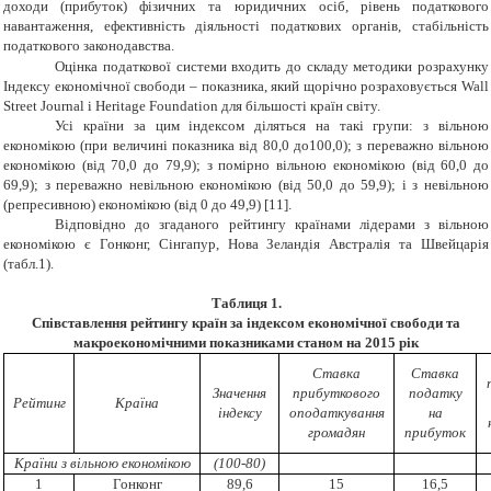
доходи (прибуток) фізичних та юридичних осіб, рівень податкового
навантаження, ефективність діяльності податкових органів, стабільність
податкового законодавства.
Оцінка податкової системи входить до складу методики розрахунку
Індексу економічної свободи – показника, який щорічно розраховується Wall
Street Journal і Heritage Foundation для більшості країн світу.
Усі країни за цим індексом діляться на такі групи: з вільною
економікою (при величині показника від 80,0 до100,0); з переважно вільною
економікою (від 70,0 до 79,9); з помірно
вільною економікою (від 60,0 до
69,9); з переважно невільною економікою (від 50,0 до 59,9); і з невільною
(репресивною) економікою (від 0 до 49,9) [11].
Відповідно до згаданого рейтингу країнами лідерами з вільною
економікою є Гонконг, Сінгапур, Нова Зеландія Австралія та Швейцарія
(табл.1).
Таблиця
1
.
Співставлення рейтингу країн за індексом економічної свободи
та
макроекономічними показниками
станом
на 2015 рік
Ставка
Ставка
Значення
прибуткового
податку
Рейтинг
Країна
індексу
оподаткування
на
громадян
прибуток
Країни з вільною економікою
(100-80)
1
Гонконг
89
,6
15
16,5