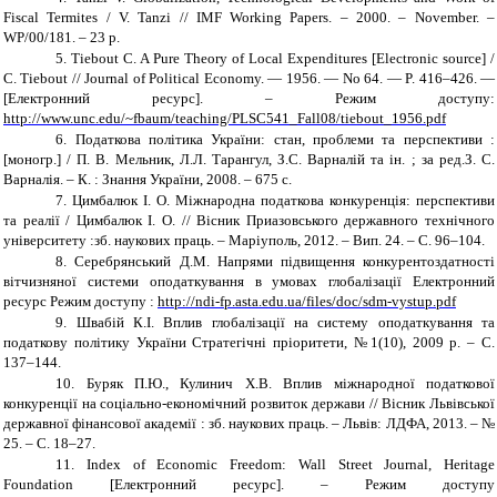
Fiscal Termites / V. Tanzi
// IMF Working Papers. – 2000. – November. –
WP/00/181. – 23 p.
5.
Tiebout C. A Pure Theory of Local Expenditures [Electronic source] /
C. Tiebout // Journal of Political Economy. — 1956. — No 64. — P. 416–426. —
[Електронний ресурс]. – Режим доступу:
http://www.unc.edu/~fbaum/teaching/PLSC541_Fall08/tiebout_1956.pdf
6.
Податкова
політика України: стан, проблеми та перспективи :
[моногр.] / П. В. Мельник, Л.Л. Тарангул, З.С. Варналій та ін. ; за ред.З. С.
Варналія. – К. : Знання України, 2008. – 675 с.
7.
Цимбалюк І. О. Міжнародна податкова конкуренція: перспективи
та реалії / Цимбалюк І. О. // Вісник Приазовського державного технічного
університету :зб. наукових праць. – Маріуполь, 2012. – Вип. 24. – С. 96–104.
8.
Серебрянський Д.М. Напрями підвищення конкурентоздатності
вітчизняної системи оподаткування в умовах глобалізації Електронний
ресурс Режим доступу :
http://ndi-fp.asta.edu.ua/files/doc/sdm-vystup.pdf
9.
Швабій К.І.
Вплив глобалізації на систему оподаткування та
податкову політику України Стратегічні пріоритети, №1(10), 2009 р. – С.
137–144.
10.
Буряк П.Ю., Кулинич Х.В. Вплив міжнародної податкової
конкуренції на соціально-економічний розвиток держави //
Вісник Львівської
державної фінансової академії : зб. наукових праць. – Львів: ЛДФА, 2013. – №
25. – С. 18–27.
11.
Index of Economic Freedom: Wall Street Journal, Heritage
Foundation [Електронний ресурс]. – Режим доступу