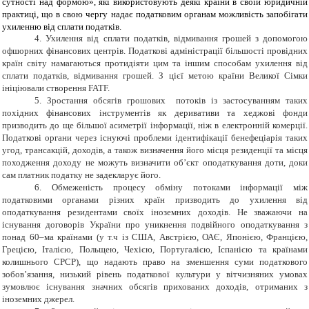
сутності над формою», які використовують деякі країни в своїй юридичній
практиці, що в свою чергу надає податковим органам можливість запобігати
ухиленню від сплати податків.
4. Ухилення від сплати податків, відмивання грошей з допомогою
офшорних фінансових центрів. Податкові адміністрації більшості провідних
країн світу намагаються протидіяти цим та іншим способам ухилення від
сплати податків, відмивання грошей. З цієї метою країни Великої Сімки
ініціювали створення FATF.
5. Зростання обсягів грошових потоків із застосуванням таких
похідних фінансових інструментів як деривативи та хеджові фонди
призводить до ще більшої асиметрії інформації, ніж в електронній комерції.
Податкові органи через існуючі проблеми ідентифікації бенефеціарія таких
угод, трансакцій, доходів, а також визначення його місця резиденції та місця
походження доходу не можуть визначити об’єкт оподаткування доти, доки
сам платник податку не задекларує його.
6
. Обмеженість процесу обміну потоками інформації між
податковими органами різних країн призводить до ухилення від
оподаткування резидентами своїх іноземних доходів. Не зважаючи на
існування договорів України про уникнення подвійного оподаткування з
понад 60–ма країнами (у т.ч із США, Австрією, ОАЄ, Японією, Францією,
Грецією, Італією, Польщею, Чехією, Португалією, Іспанією та країнами
колишнього СРСР), що надають право на зменшення суми податкового
зобов’язання, низький рівень податкової культури у вітчизняних умовах
зумовлює існування значних обсягів прихованих доходів, отриманих з
іноземних джерел.