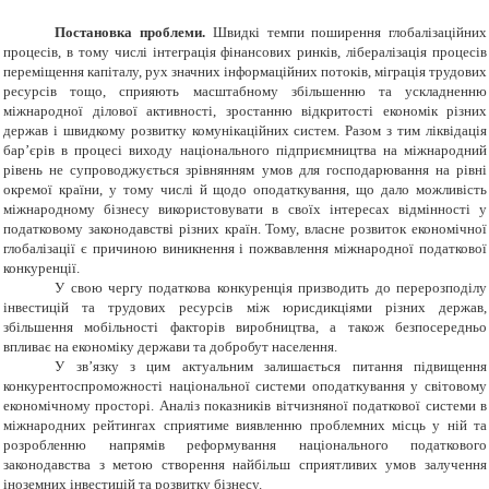
Постановка проблеми.
Швидкі темпи поширення глобалізаційних
процесів, в тому числі інтеграція фінансових ринків, лібералізація процесів
переміщення капіталу, рух значних інформаційних потоків, міграція трудових
ресурсів тощо, сприяють масштабному збільшенню та ускладненню
міжнародної ділової активності, зростанню відкритості економік різних
держав і швидкому розвитку комунікаційних систем. Разом з тим ліквідація
бар’єрів в процесі виходу національного підприємництва на міжнародний
рівень не супроводжується зрівнянням умов для господарювання на рівні
окремої країни, у тому числі й щодо оподаткування, що дало можливість
міжнародному бізнесу використовувати в своїх інтересах відмінності у
податковому законодавстві різних країн. Тому, власне розвиток економічної
глобалізації є причиною виникнення і пожвавлення міжнародної податкової
конкуренції.
У свою чергу податкова конкуренція призводить до перерозподілу
інвестицій та трудових ресурсів між юрисдикціями різних держав,
збільшення мобільності факторів виробництва, а також безпосередньо
впливає на економіку держави та добробут населення.
У зв’язку з цим актуальним залишається питання підвищення
конкурентоспроможності національної системи оподаткування у світовому
економічному просторі. Аналіз показників вітчизняної податкової системи в
міжнародних рейтингах сприятиме виявленню проблемних місць у ній та
розробленню напрямів реформування національного податкового
законодавства з метою
створення найбільш сприятливих умов залучення
іноземних інвестицій та розвитку бізнесу.