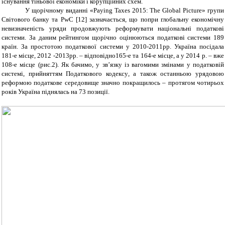
існування тіньової економіки і корупційних схем.
У щорічному виданні «Paying Taxes 2015: The Global Picture» групи
Світового банку та PwC
[12]
зазначається, що попри глобальну економічну
невизначеність уряди продовжують реформувати національні податкові
системи. За даним рейтингом щорічно оцінюються податкові системи 189
країн. За простотою податкової системи у 2010-2011рр. Україна посідала
181-е місце, 2012 -2013рр. – відповідно165-е та 164-е місце, а у 2014 р. – вже
108-е місце (рис.2). Як бачимо, у зв’язку із вагомими змінами у податковій
системі, прийняттям Податкового кодексу
, а також останньою урядовою
реформою
податкове середовище значно покращилось – протягом чотирьох
років Україна піднялась на 73 позиції.