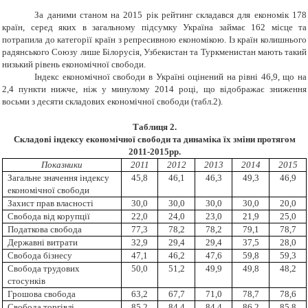
За даними станом на 2015 рік рейтинг складався для економік 178
країн, серед яких в загальному підсумку
Україна займає 162 місце та
потрапила до категорії країн з репресивною економікою. Із країн колишнього
радянського Союзу лише Білорусія, Узбекистан та Туркменистан мають такий
низький рівень економічної свободи.
Індекс економічної свободи в Україні оцінений на рівні 46,9, що на
2,4 пункти нижче, ніж у минулому 2014 році, що відображає зниження
восьми з десяти складових економічної свободи (табл.2).
Таблиця 2.
Складові індексу економічної свободи та динаміка їх зміни протягом
2011-2015рр.
Показники
2011
2012
2013
2014
2015
Загальне значення індексу
45,8
46,1
46,3
49,3
46,9
економічної свободи
Захист прав власності
30,0
30,0
30,0
30,0
20,0
Свобода від корупції
22,0
24,0
23,0
21,9
25,0
Податкова свобода
77,3
78,2
78,2
79,1
78,7
Державні витрати
32,9
29,4
29,4
37,5
28,0
Свобода бізнесу
47,1
46,2
47,6
59,8
59,3
Свобода трудових
50,0
51,2
49,9
49,8
48,2
стосунків
Грошова свобода
63,2
67,7
71,0
78,7
78,6
Свобода торгівлі
85,2
84,4
84,4
86,2
85,8