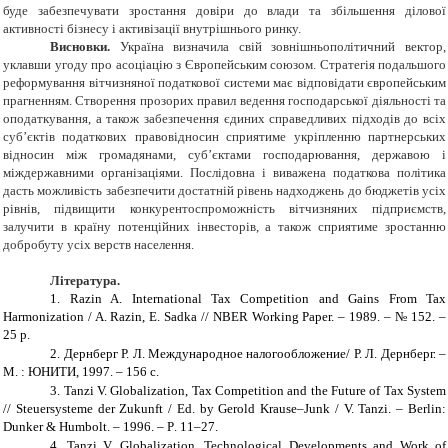
буде забезпечувати зростання довіри до влади та збільшення ділової
активності бізнесу і активізації внутрішнього ринку.
Висновки.
Україна визначила свій зовнішньополітичний вектор,
уклавши угоду про асоціацію з Європейським союзом. Стратегія подальшого
реформування вітчизняної податкової системи має відповідати європейським
прагненням. Створення прозорих правил ведення господарської діяльності та
оподаткування, а також забезпечення єдиних справедливих підходів до всіх
суб’єктів податкових правовідносин сприятиме укріпленню партнерських
відносин між громадянами, суб’єктами господарювання, державою і
міждержавними організаціями. Послідовна і виважена податкова політика
дасть можливість забезпечити достатній рівень надходжень до бюджетів усіх
рівнів, підвищити конкурентоспроможність вітчизняних підприємств,
залучити в країну потенційних інвесторів, а також сприятиме зростанню
добробуту усіх верств населення.
Л
ітература.
1.
Razin A.
International Tax Competition and
Gains From Tax
Harmonization / A. Razin, Е. Sadka // NBER Working Paper. – 1989. – № 152. –
25 р
.
2.
Дернберг Р. Л.
Международное налогообложение/ Р. Л. Дернберг. –
М. : ЮНИТИ, 1997. – 156 c.
3.
Tanzi V. Globalization, Tax Competition and the Future of Tax System
// Steuersysteme der Zukunft /
Е
d. by Gerold Krause–Junk / V. Tanzi. – Berlin:
Dunker & Humbolt. – 1996. –
Р
. 11–27.
4.
Tanzi V.
Globalization, Technological
Developments and Work of