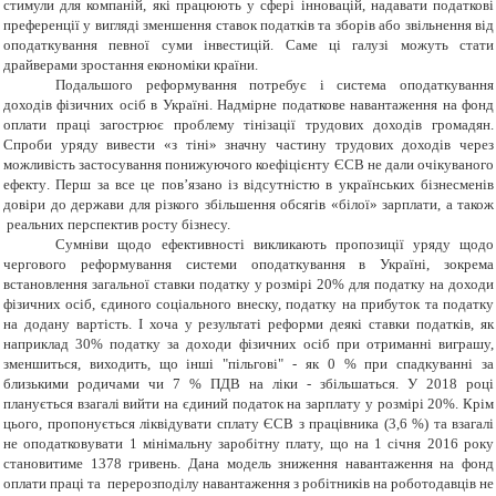
стимули для компаній, які працюють у сфері інновацій, надавати податкові
преференції у вигляді зменшення ставок податків та зборів або звільнення від
оподаткування певної суми інвестицій. Саме ці галузі можуть стати
драйверами зростання економіки країни.
Подальшого реформування потребує і система оподаткування
доходів фізичних осіб в Україні. Надмірне податкове навантаження на фонд
оплати праці загострює проблему тінізації трудових доходів громадян.
Спроби уряду вивести «з тіні» значну частину т
рудових
доходів через
можливість застосування понижуючого коефіцієнту ЄСВ не дали
очікуваного
ефекту
. Перш за все це пов’
язано із
відсутністю в українських бізнесменів
довіри до держави для різкого збільшення обсягів «білої» зарплати, а також
реальних перспектив росту бізнесу.
С
умніви
щодо ефективност
і
викликають
пропозиції уряду щодо
чергового реформування системи оподаткування в Україні, зокрема
встановлення загальної ставки податку у розмірі 20% для податку на доходи
фізичних осіб, єдиного соціального внеску, податку на прибуток та податку
на додану вартість. І хоча у результаті реформи деякі ставки податків, як
наприклад 30% податку за доходи фізичних осіб при отриманні виграшу,
зменшиться, виходить, що інші "пільгові" - як 0 % при спадкуванні за
близькими родичами чи 7 % ПДВ на ліки - збільшаться. У 2018 році
планується взагалі вийти на єдиний податок на зарплату у розмірі 20%. Крім
цього, пропонується ліквідувати сплату ЄСВ з працівника (3,6 %) та взагалі
не оподатковувати 1 мінімальну заробітну плату, що на 1 січня 2016 року
становитиме 1378 гривень. Дана модель зниження навантаження на фонд
оплати праці та перерозподілу навантаження з робітників на роботодавців не