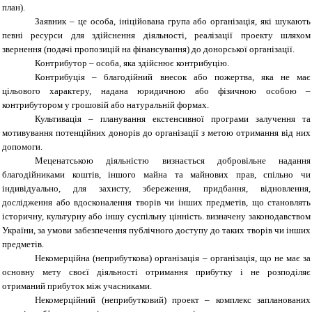
план).
Заявник – це особа, ініційована група або організація, які шукають
певні ресурси для
здійснення діяльності, реалізації проекту шляхом
звернення (подачі пропозицій на фінансування) до донорської організації.
Контрибутор – особа, яка здійснює контрибуцію.
Контрибуція – благодійний внесок або пожертва, яка не має
цільового характеру, надана юридичною або фізичною особою –
контрибутором у грошовій або натуральній формах.
Культивація – планування екстенсивної програми залучення та
мотивування потенційних донорів до організації з метою отримання від них
допомоги.
Меценатською діяльністю визнається добровільне надання
благодійниками коштів, іншого майна та майнових прав, спільно чи
індивідуально, для захисту, збереження, придбання, відновлення,
дослідження або вдосконалення творів чи інших предметів, що становлять
історичну, культурну або іншу суспільну цінність. визначену законодавством
України, за умови забезпечення публічного доступу до таких творів чи інших
предметів.
Некомерційна (неприбуткова) організація – організація, що не має за
основну мету своєї діяльності отримання прибутку і не розподіляє
отриманий прибуток між учасниками.
Некомерційний (неприбутковий) проект – комплекс запланованих