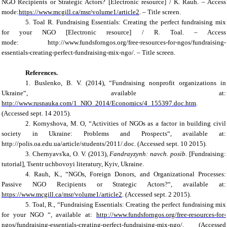
NGO Recipients or Strategic Actors? [Electronic resource] / K. Rauh. – Access
mode:
https://www.mcgill.ca/msr/volume1/article2
. – Title screen.
5.
Toal R. Fundraising Essentials: Creating the perfect fundraising mix
for your NGO [Electronic resource] / R. Toal. – Access
mode: http://www.fundsforngos.org/free-resources-for-ngos/fundraising-
essentials-creating-perfect-fundraising-mix-ngo/. – Title screen.
References
.
1. Buslenko, B. V. (2014), “Fundraising nonprofit organizations in
Ukraine“, available at:
http://www.rusnauka.com/1_NIO_2014/Economics/4_155397.doc.htm
.
(Accessed sept.
1
4 2015).
2. Kornyshova, M. O, “Activities of NGOs as a factor in building civil
society in Ukraine: Problems and Prospects“, available at:
http://polis.oa.edu.ua/article/students/2011/.doc.
(Accessed sept. 10 2015).
3. Chernyavs'ka, O. V.
(
2013
),
Fandrayzynh: navch. posib.
[Fundraising:
t
utorial], Tsentr uchbovoyi literatury, Kyiv, Ukraine.
4.
Rauh
,
K.
, “
NGOs, Foreign Donors, and Organizational Processes:
Passive NGO Recipients or Strategic Actors?
“, available at:
https://www.mcgill.ca/msr/volume1/article2
. (Accessed sept. 2 2015).
5.
Toal
,
R.
, “
Fundraising Essentials: Creating the perfect fundraising mix
for your NGO
“, available at:
http://www.fundsforngos.org/free-resources-for-
ngos/fundraising-essentials-creating-perfect-fundraising-mix-ngo/
.
(Accessed