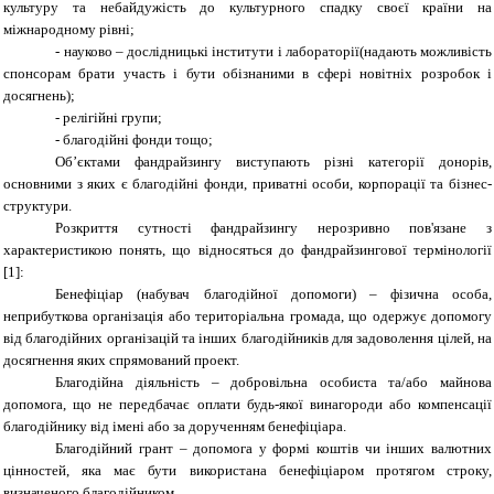
культуру та небайдужість до культурного спадку своєї країни на
міжнародному рівні;
- науково – дослідницькі інститути і лабораторії(надають можливість
спонсорам брати участь і бути обізнаними в сфері новітніх розробок і
досягнень);
- релігійні групи;
- благодійні фонди тощо;
Об’єктами фандрайзингу виступають різні категорії донорів,
основними з яких є благодійні фонди, приватні особи, корпорації та бізнес-
структури.
Розкриття сутності фандрайзингу нерозривно пов'язане з
характеристикою понять, що відносяться до фандрайзингової термінології
[1]:
Бенефіціар (набувач благодійної допомоги) – фізична особа,
неприбуткова організація або територіальна громада, що одержує допомогу
від благодійних організацій та інших благодійників для задоволення цілей, на
досягнення яких спрямований проект.
Благодійна діяльність – добровільна особиста та/або майнова
допомога, що не передбачає оплати будь-якої винагороди або компенсації
благодійнику від імені або за дорученням бенефіціара.
Благодійний грант –
допомога у формі коштів чи інших валютних
цінностей, яка має бути використана бенефіціаром протягом строку,
визначеного благодійником.