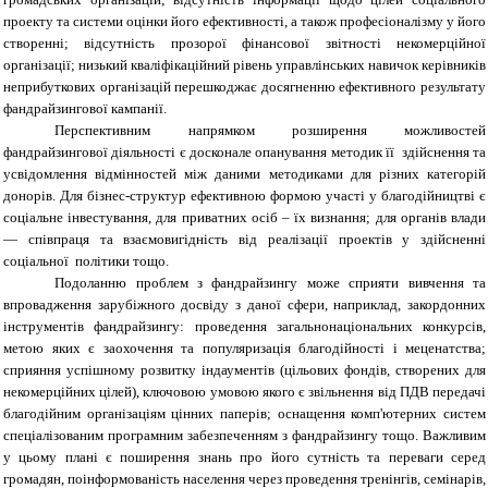
проекту та системи оцінки його ефективності, а також професіоналізму у його
створенні; відсутність прозорої фінансової звітності некомерційної
організації; низький кваліфікаційний рівень управлінських навичок керівників
неприбуткових організацій перешкоджає досягненню ефективного результату
фандрайзингової кампанії.
Перспективним напрямком розширення можливостей
фандрайзингової діяльності є досконале опанування методик її здійснення та
усвідомлення відмінностей між даними методиками для різних категорій
донорів. Для бізнес-структур ефективною формою участі у
благодійництві є
соціальне інвестування, для приватних осіб – їх визнання; для органів влади
— співпраця та взаємовигідність від реалізації проектів у здійсненні
соціальної політики тощо.
Подоланню проблем з фандрайзингу може сприяти вивчення та
впровадження зарубіжного досвіду з даної сфери, наприклад, закордонних
інструментів фандрайзингу: проведення загальнонаціональних конкурсів,
метою яких є заохочення та популяризація благодійності і меценатства;
сприяння успішному розвитку індаументів (цільових фондів, створених для
некомерційних цілей), ключовою умовою якого є звільнення від ПДВ передачі
благодійним організаціям цінних паперів; оснащення комп'ютерних систем
спеціалізованим програмним забезпеченням з фандрайзингу тощо. Важливим
у цьому плані є поширення знань про його сутність та переваги серед
громадян, поінформованість населення через проведення тренінгів, семінарів,