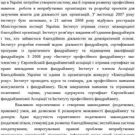
що в Україні потрібно створити систему, яка б сприяла розвитку професійних
навичок роботи в неприбуткових організаціях та розробці проектів для
залучення коштів для діяльності цих організацій. У листопаді 2007 року
інститут було засновано, а 21 квітня 2008 року відбулась реєстрація
Міністерством юстиції України. Інститут отримав статус міжнародної
благодійної організації. Інститут розв’язує завдання об’єднання фандрайзерів
і тих, хто займається благодійною діяльністю на демократичній основі.
Інститут розробив етичний кодекс діяльності фандрайзерів, сертифіковані
програми із практичного фандрайзингу та підвищення кваліфікації
фандрайзерів. З 2008 року «Інститут професійного фандрайзингу» має
членство у Європейській фандрайзинговій асоціації і отримав сертифікат на
право викладання основ фандрайзингу. Інститут є членом Асоціації
Благодійників України та одним із організаторів конкурсу «Благодійник
року». Інститут проводить курси та семінари, для професійного навчання
консультантів з фандрайзингу
.
Після завершення навчання та отримання
позитивної оцінки, учасники одержують сертифікат Європейської
фандрайзингової Асоціації
та Інституту професійного фандрайзингу.
Важливою перспективою є створення законодавчих (податкових,
правових) умов, які дозволили б розширити можливості фандрайзингу та
донорів. Адже відсутність сприятливого податкового законодавства
(податкові пільги, стимули) для розвитку благодійництва; нестабільна
система
оподаткування; неврегульовані правові проблеми неприбуткових
громадських організацій; відсутність інформації щодо цілей соціального