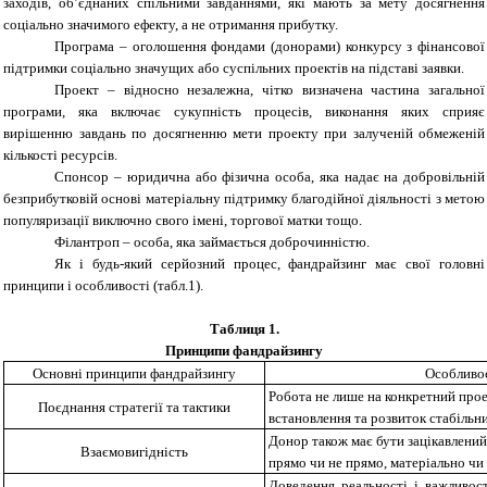
заходів, об’єднаних спільними завданнями, які мають за мету досягнення
соціально значимого ефекту, а не отримання прибутку.
Програма – оголошення фондами (донорами) конкурсу з фінансової
підтримки соціально значущих або суспільних проектів на підставі заявки.
Проект – відносно незалежна, чітко визначена частина загальної
програми, яка включає сукупність процесів, виконання яких сприяє
вирішенню завдань по досягненню мети проекту при залученій обмеженій
кількості ресурсів.
Спонсор – юридична або фізична особа, яка надає на добровільній
безприбутковій основі матеріальну підтримку благодійної діяльності з метою
популяризації виключно свого імені, торгової матки тощо.
Філантроп – особа, яка займається доброчинністю.
Як і будь-який серйозний процес, фандрайзинг має свої головні
принципи і особливості (табл.1).
Таблиця 1.
Принципи фандрайзингу
Основні принципи фандрайзингу
Особливо
Робота не лише на конкретний проек
Поєднання стратегії та тактики
встановлення та розвиток стабільн
Донор також має бути зацікавлений
Взаємовигідність
прямо чи не прямо, матеріально чи
Доведення реальності і важливос