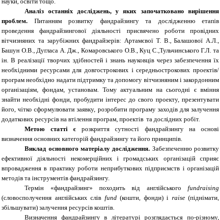
науки, освіти тощо.
Аналіз останніх досліджень, у яких започатковано вирішення
проблем.
Питанням розвитку фандрайзингу та дослідженню етапів
проведення фандрайзингової діяльності присвячено роботи провідних
вітчизняних та зарубіжних фандрайзерів: Артамєвої Т. В., Балашової А.Л.,
Башун О.В., Дугласа
А. Дж., Комаровського О.В., Куц С.,Тульчинського Г.Л. та
ін.
В реалізації творчих здібностей і знань науковців через забезпечення їх
необхідними ресурсами для довгострокових і середньострокових проектів/
програм необхідно надати підтримку та допомогу вітчизняним і закордонним
організаціям, фондам
,
установам. Тому актуальним на сьогодні є вміння
знайти необхідні фонди, пробудити інтерес до свого проекту, презентувати
його, чітко сформулювати заявку, розробити програму заходів для залучення
додаткових ресурсів на втілення програм, проектів та дослідних робіт.
Метою статті є
розкриття сутності фандрайзингу на основі
визначення основних категорій фандрайзингу та його принципів.
Виклад основного матеріалу дослідження.
Забезпеченню розвитку
ефективної діяльності некомерційних і громадських організацій сприяє
впровадження в практику роботи неприбуткових підприємств і організацій
методів та інструментів фандрайзингу.
Термін «фандрайзинг» походить від англійського
fundraising
(словосполучення англійських слів
fund
(кошти, фонди) і
raise
(піднімати,
збільшувати)
залучення ресурсів коштів.
Визначення фандрайзингу в літературі розглядається по-різному,