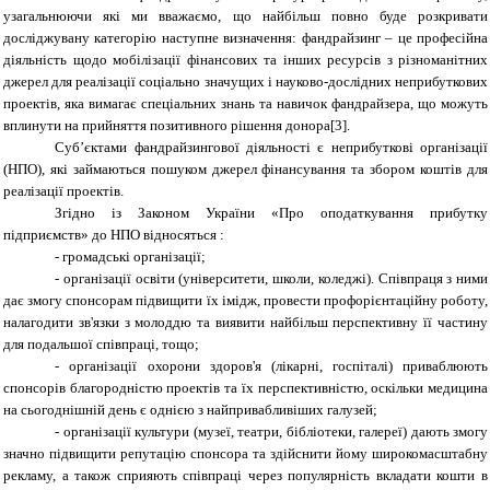
узагальнюючи які ми вважаємо, що найбільш повно буде
розкривати
досліджувану категорію наступне визначення: фандрайзинг – це професійна
діяльність щодо мобілізації фінансових та інших ресурсів з різноманітних
джерел для реалізації соціально значущих і науково-дослідних неприбуткових
проектів, яка вимагає спеціальних знань та навичок фандрайзера, що можуть
вплинути на прийняття позитивного рішення донора[3].
Суб’єктами фандрайзингової діяльності є неприбуткові організації
(НПО), які займаються пошуком джерел фінансування та збором коштів для
реалізації проектів.
Згідно із Законом України «Про оподаткування прибутку
підприємств» до НПО відносяться :
- громадські організації;
- організації освіти (університети, школи, коледжі).
Співпраця з ними
дає змогу спонсорам підвищити їх імідж, провести профорієнтаційну роботу,
налагодити зв'язки з молоддю та виявити найбільш перспективну її частину
для подальшої співпраці, тощо;
- організації охорони здоров'я (лікарні, госпіталі) приваблюють
спонсорів благородністю проектів та їх перспективністю, оскільки медицина
на сьогоднішній день є однією з найпривабливіших галузей;
- організації культури (музеї, театри, бібліотеки, галереї) дають змогу
значно підвищити репутацію спонсора та здійснити йому широкомасштабну
рекламу, а також сприяють співпраці через популярність вкладати кошти в