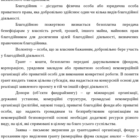
Благодійник
– дієздатна фізична особа або юридична особа
приватного права, яка добровільно здійснює один чи кілька видів благодійної
діяльності.
Благодійною пожертвою визнається безоплатна передача
бенефіціарам у власність речей, грошей, іншого майна, майнових прав
благодійником для досягнення цілей благодійної діяльності, визначених
правочином благодійника.
Волонтер – особа, що за власним бажанням, добровільно бере участь
у благодійній діяльності.
Грант – кошти, безоплатно передані дарувальником (фондом,
корпорацією, урядовим закладом або приватною особою) некомерційній
організації або приватній особі для виконання конкретної роботи. В поняття
грант входить також цільова субсидія, яка надається на конкурсній основі для
реалізації заявленого проекту в тій чи іншій сфері діяльності.
Донори (об’єкти фандрайзингу) – це міжнародні організації,
державні установи, комерційні структури, громадські некомерційні
організації (релігійні, наукові тощо), приватні благодійні фонди або приватні
особи, що надають громадянам та безприбутковим організаціям на
некомерційній безповоротній основі необхідні додаткові ресурси різного
виду, на цілі, які спрямовані в цілому на благо усього суспільства.
Заявка – письмове звернення до грантодавчої організації, фонду з
проханням про виділення гранту (комерційна фірма складає аналог – бізнес-