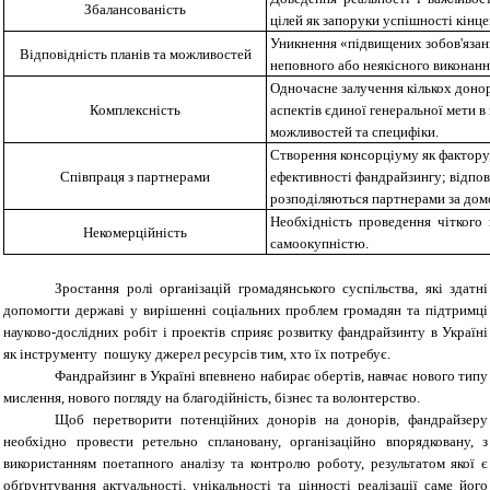
Збалансованість
цілей як запоруки успішності кінце
Уникнення «підвищених зобов'язань
Відповідність планів та можливостей
неповного або неякісного виконанн
Одночасне залучення кількох донорі
Комплексність
аспектів єдиної генеральної мети в
можливостей та специфіки.
Створення консорціуму як фактору
Співпраця з партнерами
ефективності фандрайзингу; відпов
розподіляються партнерами за дом
Необхідність проведення чіткого 
Некомерційність
самоокупністю.
Зростання ролі організацій громадянського суспільства, які здатні
до
помогти державі у вирішенні соціальних проблем громадян та підтримці
науково-дослідних робіт і проектів сприяє розвитку фандрайзинту в Україні
як інструменту пошуку джерел ресурсів тим, хто їх потребує.
Фандрайзинг в Україні впевнено набирає обертів, навчає нового типу
мислення, нового погляду на благодійність, бізнес та волонтерство.
Щоб перетворити потенційних донорів на донорів, фандрайзеру
необхідно провести ретельно сплановану, організаційно впорядковану, з
використанням поетапного аналізу та контролю роботу, результатом якої є
обґрунтування актуальності, унікальності та цінності реалізації саме його