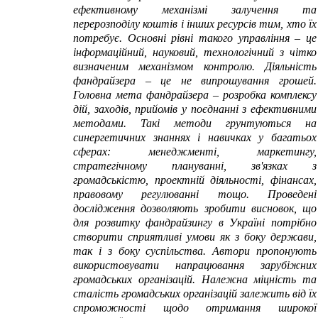
ефективному механізмі залучення та
перерозподілу коштів і інших ресурсів тим, хто їх
потребує. Основні рівні такого управління – це
інформаційний, науковий, технологічний з чітко
визначеним механізмом контролю. Діяльність
фандрайзера – це не випрошування грошей.
Головна мета фандрайзера – розробка комплексу
дій, заходів, прийомів у поєднанні з ефективними
методами. Такі методи грунтуються на
синергетичних знаннях і навичках у багатьох
сферах: менеджменті, маркетингу,
стратегічному плануванні, зв'язках з
громадськістю, проектній діяльності, фінансах,
правовому регулюванні тощо. Проведені
дослідження дозволяють зробити висновок, що
для розвитку фандрайзингу в Україні потрібно
створити сприятливі умови як з боку держави,
так і з боку суспільства. Автори пропонують
використовувати напрацювання зарубіжних
громадських організацій. Належна міцність та
сталість громадських організацій залежить від їх
спроможності щодо отримання широкої