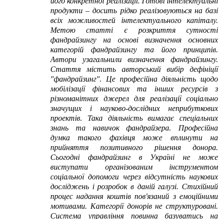
його конкретної реалізації. Готові інтелектуальні
продукти – досить рідко реалізовуються на базі
всіх можливостей інтелектуального капіталу.
Метою статті є розкриття сутності
фандрайзингу на основі визначення основних
категорій фандрайзингу та його принципів.
Автори узагальнили визначення фандрайзингу.
Стаття містить авторський вибір дефініції
"фандрайзинг". Це професійна діяльність щодо
мобілізації фінансових та інших ресурсів з
різноманітних джерел для реалізації соціально
значущих і науково-дослідних неприбуткових
проектів. Така діяльність вимагає спеціальних
знань та навичок фандрайзера. Професійна
думка такого фахівця може вплинути на
прийняття позитивного рішення донора.
Сьогодні фандрайзинг в Україні не може
виступати організованим інструментом
соціальної допомоги через відсутність наукових
досліджень і розробок в даній галузі. Стихійний
процес надання коштів пов'язаний з емоційними
мотивами. Категорії донорів не структуровані.
Система управління повинна базуватись на