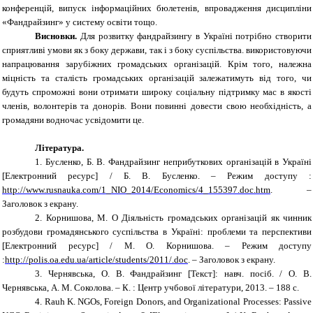
конференцій, випуск інформаційних бюлетенів, впровадження дисципліни
«Фандрайзинг» у систему освіти тощо.
Висновки.
Для розвитку фандрайзингу в Україні потрібно створити
сприятливі умови як з боку держави, так і з боку суспільства. використовуючи
напрацювання зарубіжних громадських організацій. Крім того, належна
міцність та сталість громадських організацій залежатимуть від того, чи
будуть спроможні вони отримати широку соціальну підтримку мас в якості
членів, волонтерів та донорів. Вони повинні довести свою необхідність, а
громадяни водночас усвідомити це.
Література.
1.
Бусленко, Б. В. Фандрайзинг неприбуткових організацій в Україні
[Електронний ресурс] / Б. В. Бусленко. – Режим доступу :
http://www.rusnauka.com/1_NIO_2014/Economics/4_155397.doc.htm
. –
Заголовок з екрану.
2.
Корнишова, М. О Діяльність громадських організацій як чинник
розбудови громадянського суспільства в Україні: проблеми та перспективи
[Електронний ресурс] / М. О. Корнишова. – Режим доступу
:
http://polis.oa.edu.ua/article/students/2011/.doc
. – Заголовок з екрану.
3.
Чернявська, О. В. Фандрайзинг [Текст]: навч. посіб. / О. В.
Чернявська, А. М. Соколова. – К. : Центр учбової літератури, 2013. – 188 с.
4.
Rauh K. NGOs, Foreign Donors, and Organizational Processes: Passive