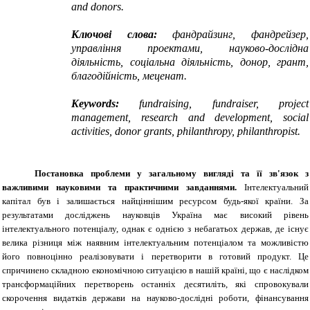
and donors.
Ключові слова:
фандрайзинг, фандрейзер,
управління проектами, науково-дослідна
діяльність, соціальна діяльність, донор, грант,
благодійність, меценат.
Keywords:
fundraising, fundraiser, project
management, research and development, social
activities, donor grants, philanthropy, philanthropist.
Постановка проблеми у загальному вигляді та її зв'язок з
важливими науковими та практичними завданнями.
Інтелектуальний
капітал був і залишається найціннішим ресурсом будь-якої країни. За
результатами досліджень науковців Україна має високий рівень
інтелектуального потенціалу, однак є однією з небагатьох держав, де існує
велика різниця між наявним інтелектуальним потенціалом та можливістю
його повноцінно реалізовувати і перетворити в готовий продукт. Це
спричинено складною економічною ситуацією в нашій країні, що є наслідком
трансформаційних перетворень останніх десятиліть, які спровокували
скорочення видатків держави на науково-дослідні роботи, фінансування