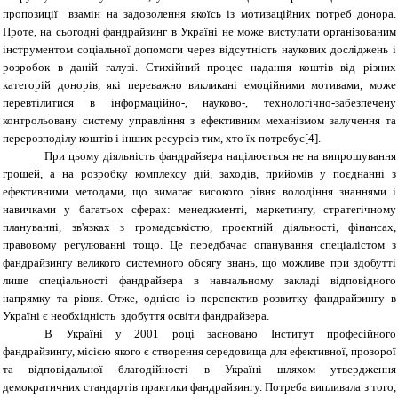
пропозиції взамін на задоволення якоїсь із мотиваційних потреб донора.
Проте, на сьогодні фандрайзинг в Україні не може виступати організованим
інструментом соціальної допомоги через відсутність наукових досліджень і
розробок в даній галузі. Стихійний процес надання коштів від різних
категорій донорів, які переважно викликані емоційними
мотивами, може
перевтілитися в інформаційно-,
науково-, технологічно-забезпечену
контрольовану систему управління з ефективним механізмом залучення та
перерозподілу
коштів і інших ресурсів тим, хто їх потребує[4].
При цьому діяльність фандрайзера націлюється не на випрошування
грошей, а на розробку комплексу дій, заходів, прийомів у поєднанні з
ефективними методами, що вимагає високого рівня володіння знаннями і
навичками у багатьох сферах: менеджменті, маркетингу, стратегічному
плануванні, зв'язках з громадськістю, проектній діяльності, фінансах,
правовому регулюванні тощо. Це передбачає опанування спеціалістом з
фандрайзингу великого системного обсягу знань, що можливе при здобутті
лише спеціальності фандрайзера в навчальному закладі відповідного
напрямку та рівня. Отже, однією із перспектив розвитку фандрайзингу в
Україні є необхідність здобуття освіти фандрайзера.
В Україні у 2001 році засновано Інститут професійного
фандрайзингу, місією якого є створення середовища для ефективної, прозорої
та відповідальної благодійності в Україні шляхом утвердження
демократичних стандартів практики фандрайзингу. Потреба випливала з того,