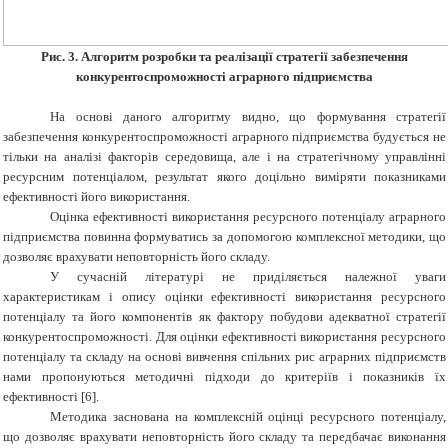
Рис.
3.
Алгоритм розробки та реалізації стратегії забезпечення
конкурентоспроможності аграрного підприємства
На основі даного алгоритму видно, що формування стратегії
забезпечення конкурентоспроможності аграрного підприємства будується не
тільки на аналізі факторів середовища, але і на стратегічному управлінні
ресурсним потенціалом, результат якого доцільно виміряти показниками
ефективності його використання.
Оцінка ефективності використання ресурсного потенціалу аграрного
підприємства повинна
формуватись
за допомогою комплексної методики, що
дозволяє врахувати неповторність його складу.
У сучасній літературі не приділяється належної уваги
характеристикам і опису оцінки ефективності використання ресурсного
потенціалу та його компонентів як фактор
у
побудови адекватної стратегії
конкурентоспроможності. Для оцінки ефективності використання ресурсного
потенціалу та складу на основі вивчення спільних рис аграрних підприємств
нами пропонуються методичні підходи до критері
їв
і показник
ів
їх
ефективності
[6]
.
Методика заснована на комплексній оцінці ресурсного потенціалу,
що дозволяє врахувати неповторність його складу та передбачає виконання