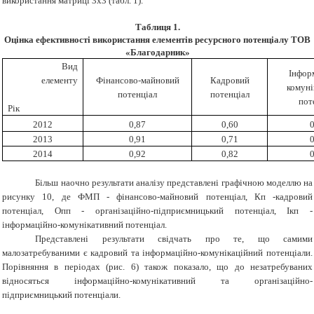
використання матриці 3х3 (табл. 1).
Таблиця 1.
Оцінка ефективності використання елементів ресурсного потенціалу ТОВ
«Благодарник»
Вид
Інфор
елементу
Фінансово-майновий
Кадровий
комуні
потенціал
потенціал
пот
Рік
2012
0,87
0,60
0
2013
0,91
0,71
0
2014
0,92
0,82
0
Більш наочно результати аналізу представлені графічною моделлю на
рисунку 10, де ФМП - фінансово-майновий потенціал, Кп -кадровий
потенціал, Опп - організаційно-підприємницький потенціал, Iкп -
інформаційно-комунікативний потенціал.
Представлені результати свідчать про те, що самими
малозатребуваними є кадровий та інформаційно-комунікаційний потенціали.
Порівняння в періодах (рис. 6) також показало, що до незатребуваних
відносяться інформаційно-комунікативний та організаційно-
підприємницький потенціали.