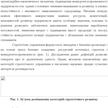
організаційно-економічного механізму підвищення конкурентоспроможності
підприємств стає одним з головних чинників виживання та розвитку в умовах
непостійності і мінливості навколишнього середовища. Питання пошуку
шляхів ефективного використання наявних ресурсів, компетенцій,
можливостей розвитку підприємств мають особливе значення, оскільки їх
рішення дозволить забезпечити максимальне завантаження виробничих
потужностей, зниження витрат і підвищення якості продукції та послуг,
стійкість конкурентної позиції підприємства і збільшення частки лояльних
споживачів.
Стратегічне управління формується, виходячи з бачення організації і
на основі трьох базових складових: ресурсний потенціал, стратегія і
конкурентоспроможність (рис. 1). Дослідження даних дефініцій дозволяє
говорити про їх діалектичну єдність. Однак, механізм взаємозв'язку цих
категорій стратегічного управління в численних наукових працях сучасних
авторів не розглядається
.
Рис. 1. Зв'язок домінантних категорій стратегічного розвитку