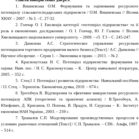
1.
Вишневська О.М. Формування та оцінювання ресурсного
потенціалу сільськогосподарських підприємств / О.М. Вишневська // Вісник
ХНАУ. – 2007. - № 3. - С. 27-32.
2.
Гончар О. І. Еволюція категорії «потенціал підприємства» та її
роль в економічних дослідженнях / О. І. Гончар, Ю. Г. Галкіна // Вісник
Хмельницького національного університету. – 2009. – ғ5.
Т.3 – С. 245-247.
3.
Данилова А.С. Стратегическое управление ресурсным
потенциалом торгового предприятия малого бизнеса [Текст] / А.С. Данилова //
Научное обозрение. – Серия 1. – Экономика и право. – 2011. – № 2.
4.
Краснокутська Н. С. Потенціал підприємства: формування та
оцінка: Навч. пос. /
Н. С. Краснокутська. – К. : Центр навчальної літератури,
2005. – 352 с.
5.
Стец І. І. Потенціал і розвиток підприємства: Навчальний посібник
/ І.І. Стец. – Тернопіль:
Економічна думка, 2010. – 674 с.
6.
Трегобчук В. Відтворення та ефективне використання ресурсного
потенціалу АПК (теоретичні та практичні аспекти) / В.Трегобчук, А.
Юзефович, Д. Крисанов, О. Попова, В. Прадун, Н. Скурська – К.: Інститут
економіки НАН України., 2003. – 259 с.
7.
Трыкалов С.П. Моделирование производственных процессов в
условиях рыночных отношений [Текст] / С.П. Трыкалов. – СПб.: Альфа, 1997.
– 514 с.