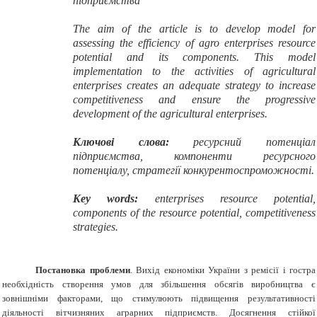
підприємства
The aim of the article
is to develop
model for
assessing
the efficiency
of agro enterprises resource
potential
and its components.
T
his model
implementation
to
the activities
of agricultural
enterprises
creates
an adequate
strategy to
increase
competitiveness
and ensure the
progressive
development of the agricultural
enterprises.
Ключові слова:
ресурсний потенціал
підприємства, компоненти ресурсного
потенціалу, стратегії конкурентоспроможності.
Key words:
enterprises resource
potential
,
components of the
resource
potential, competitiveness
strategies.
Постановка проблеми
. Вихід економіки України з ремісії і гостра
необхідність створення умов для збільшення обсягів виробництва є
зовнішніми факторами, що стимулюють підвищення результативності
діяльності вітчизняних аграрних підприємств. Досягнення стійкої