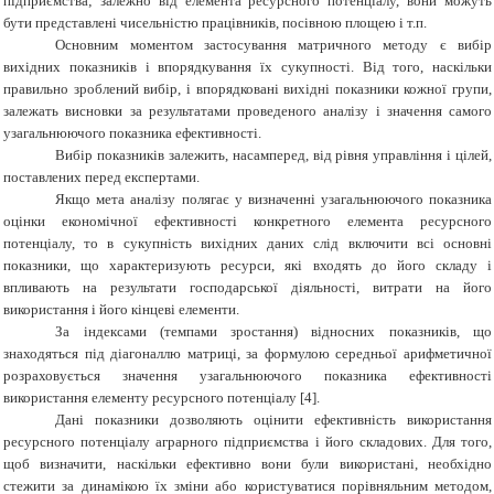
підприємства; залежно від елемента ресурсного потенціалу, вони можуть
бути представлені чисельністю працівників, посівною площею і т.п.
Основним моментом застосування матричного методу є вибір
вихідних показників і впорядкування їх сукупності. Від того, наскільки
правильно зроблений вибір, і впорядковані вихідні показники кожної групи,
залежать висновки за результатами проведеного аналізу і значення самого
узагальнюючого показника ефективності.
Вибір показників залежить, насамперед, від рівня управління і цілей,
поставлених перед експертами.
Якщо мета аналізу полягає у визначенні узагальнюючого показника
оцінки економічної ефективності конкретного елемента ресурсного
потенціалу, то в сукупність вихідних даних слід включити всі основні
показники, що характеризують ресурси, які входять до його складу і
впливають на результати господарської діяльності, витрати на його
використання і його кінцеві елементи.
За індексами (темпами зростання) відносних показників, що
знаходяться під діагоналлю матриці, за формулою середньої арифметичної
розраховується значення узагальнюючого показника ефективності
використання елементу ресурсного потенціалу
[4].
Дані показники дозволяють оцінити ефективність використання
ресурсного потенціалу аграрного підприємства і його складових. Для того,
щоб визначити, наскільки ефективно вони були використані, необхідно
стежити за динамікою їх зміни або користуватися порівняльним методом,