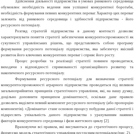
Здійснення діяльності підприємства в умовах ринкового середовища
обумовлює необхідність ведення ним успішної конкурентної боротьби,
необхідність формування певних конкурентних переваг. Характер цих переваг
залежить від ринкового середовища і здібностей підприємства - його
ресурсного потенціалу.
Розгляд стратегій підприємства в даному контексті дозволяє
характеризувати поняття стратегії забезпечення конкурентоспроможності як
сукупності управлінських рішень, що представляють собою програму
формування ресурсного потенціалу підприємства, яка забезпечує якісний
розвиток його ключових конкурентних переваг і сприяє його росту.
Процес розробки та реалізації стратегії повинен проводитися,
виходячи з відповідності спрямованості організаційного розвитку та
накопиченого ресурсного потенціалу.
Формування ресурсного потенціалу для визначення стратегії
конкурентоспроможності аграрного підприємства проводиться під впливом
загальноприйнятих принципів стратегічного управління, які, на нашу думку,
доцільно доповнити принципом домінантності, оскільки дане правило
дозволить виділити певний компонент ресурсного потенціалу (або пропорцію
компонентів). «Домінанта» стане основою процесу побудови даної стратегії і
підкреслить унікальність даного підприємства з урахуванням наявних
факторів конкурентного середовища і фази життєвого циклу [2].
Враховуючи всі правила, які висуваються до стратегічного процесу,
формуємо модель стратегічного управління ресурсним потенціалом (рис. 2).