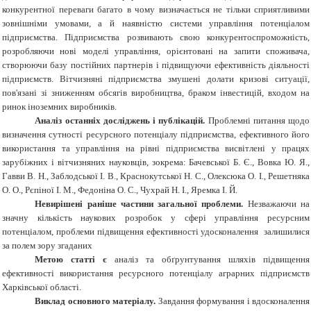
конкурентної переваги багато в чому визначається не тільки сприятливими
зовнішніми умовами, а й наявністю системи управління потенціалом
підприємства. Підприємства розвивають свою конкурентоспроможність,
розробляючи нові моделі управління, орієнтовані на запити споживача,
створюючи базу постійних партнерів і підвищуючи ефективність діяльності
підприємств. Вітчизняні підприємства змушені долати кризові ситуації,
пов'язані зі зниженням обсягів виробництва, браком інвестицій, входом на
ринок іноземних виробників.
Аналіз останніх досліджень і публікацій.
Проблемні питання щодо
визначення сутності ресурсного потенціалу підприємства, ефективного його
використання та управління на рівні підприємства висвітлені у працях
зарубіжних і вітчизняних науковців, зокрема: Бачевської Б. Є., Вовка Ю. Я.,
Гавви В. Н., Заблодської І. В., Краснокутської Н. С., Олексюка О. І., Решетняка
О. О., Рєпіної І. М., Федоніна О. С., Чухрай Н. І., Яремка І. Й.
Невирішені раніше частини загальної проблеми.
Незважаючи на
значну кількість наукових розробок у сфері управління ресурсним
потенціалом, проблеми підвищення ефективності удосконалення залишилися
за полем зору згаданих
Метою статті є
аналіз та обґрунтування шляхів підвищення
ефективності використання ресурсного потенціалу аграрних підприємств
Харківської області.
Виклад основного матеріалу.
Завдання формування і вдосконалення