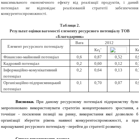
максимального економічного ефекту від реалізації продуктів, і даний
потенціал не відповідає реалізован
ій
стратегії забезпечення
конкурентоспроможності.
Таблиця
2.
Результат оцінки вагомості елемент
у
ресурсного потенціалу ТОВ
«Благодарник»
Вага
2012
Елемент ресурсного потенціалу
К
е
’
К
i
Фінансово-майновий потенціал
0,6
0,87
0,52
0,
К
адровий потенціал
0,2
0,60
0,12
0,
Інформаційно-комунікативний
0,2
0,64
0,13
0,
потенціал
Організаційно-підприємницький
0,1
0,70
0,07
0,
потенціал
Висновки.
При даному ресурсному потенціалі підприємству було
запропоновано використовувати стратегію концентрованого зростання, а
точніше - посилення позиції на ринку, використання якої дозволило б
організації зберегти рівень наявної конкурентоспроможності, а при
нарощуванні ресурсного потенціалу - перейти до стратегії розвитку.
Список використаних джерел
.