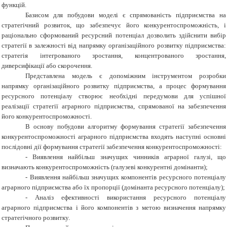
функцій.
Базисом для побудови моделі є спрямованість підприємства на
стратегічний розвиток, що забезпечує його конкурентоспроможність, і
раціонально сформований ресурсний потенціал дозволить здійснити вибір
стратегії в залежності від напрямку організаційного розвитку підприємства:
стратегія інтегрованого зростання, концентрованого зростання,
диверсифікації або скорочення.
Представлена модель є допоміжним інструментом розробки
напрямку організаційного розвитку підприємства, а процес формування
ресурсного потенціалу створює необхідні передумови для успішної
реалізації стратегії аграрного підприємства, спрямованої на забезпечення
його конкурентоспроможності.
В основу побудови алгоритму формування стратегії забезпечення
конкурентоспроможності аграрного підприємства входять наступні основні
послідовні дії формування стратегії забезпечення конкурентоспроможності:
- Виявлення найбільш значущих чинників аграрної галузі, що
визначають конкурентоспроможність (галузеві конкурентні домінанти);
- Виявлення найбільш значущих компонентів ресурсного потенціалу
аграрного підприємства або їх пропорції (домінанта ресурсного потенціалу);
- Аналіз ефективності використання ресурсного потенціалу
аграрного підприємства і його компонентів з метою визначення напрямку
стратегічного розвитку.