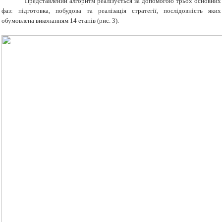
Представлений алгоритм реалізується за допомогою трьох основних
фаз: підготовка, побудова та реалізація стратегії, послідовність яких
обумовлена виконанням 14 етапів (
рис. 3
).