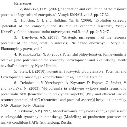
References.
1. Vyshnevs'ka
,
O.M.
(
2007
), “
Formation and evaluation of the resource
potential of agricultural enterprises
”,
Visnyk KhNAU
, vol.
3
, pp
. 27-32.
2. Honchar
,
O. I.
and
Halkina
,
Yu. H.
(
2009
), “
Evolution category
"potential of the company" and its role in economic research
”,
Visnyk
Khmel'nyts'koho natsional'noho universytetu
, vol.
5
, no
.3
, pp
. 245-247.
3. Danylova
,
A.S.
(
2011
), “Strategic management of the resource
potential of the trade, small businesses”,
Nauchnoe obozrenye. Seryia 1.
Ekonomyka y pravo
, vol.
2.
4. Krasnokuts'ka
,
N. S.
(
2005
),
Potentsial pidpryiemstva: formuvannia ta
otsinka
[The potential of the company: development and evaluation],
Tsentr
navchal'noi literatury,
Kyiv, Ukraine
.
5. Stets
,
I. I.
(
2010
),
Potentsial i rozvytok pidpryiemstva
[Potential and
Development Company],
Ekonomichna dumka, Ternopil'
, Ukraine
.
6. Trehobchuk
,
V. Yuzefovych, A. Krysanov, D. Popova, O. Pradun, V.
and
Skurs'ka
,
N.
(
2003
),
Vidtvorennia ta efektyvne vykorystannia resursnoho
potentsialu APK (teoretychni ta praktychni aspekty)
[Play and efficient use of
resource potential of AIC (theoretical and practical aspects)]
Instytut ekonomiky
NAN Ukrainy,
Kyiv, Ukraine
.
7. Trykalov
,
S.P.
(
1997
),
Modelyrovanye proyzvodstvennykh protsessov
v uslovyiakh rynochnykh otnoshenyj [
Modelling of production processes in
market conditions
]
,
Al'fa,
StPitersburg,
Russia.