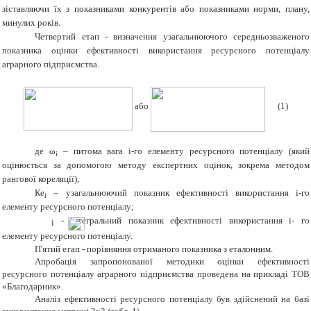
зіставляючи їх з показниками конкурентів або показниками норми, плану,
минулих років.
Четвертий етап - визначення узагальнюючого середньозваженого
показника оцінки ефективності використання ресурсного потенціалу
аграрного підприємства
.
або
(1)
де ω
– питома вага i-го елементу ресурсного потенціалу (який
i
оцінюється за допомогою методу експертних оцінок, зокрема методом
рангової кореляції);
Ке
– узагальнюючий показник ефективності використання i-го
i
елементу ресурсного потенціалу;
- інтегральний показник ефективності використання i- го
i
елементу ресурсного потенціалу.
П'ятий етап - порівняння отриманого показника з еталонним.
Апробація запропонованої методики оцінки ефективності
ресурсного потенціалу аграрного підприємства проведена на прикладі ТОВ
«Благодарник».
Аналіз ефективності ресурсного потенціалу був здійснений на базі