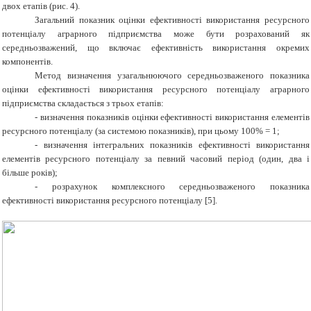
двох етапів (рис. 4).
Загальний показник оцінки ефективності використання ресурсного
потенціалу аграрного підприємства може бути розрахований як
середньозважений, що включає ефективність використання окремих
компонентів.
Метод визначення узагальнюючого середньозваженого показника
оцінки ефективності використання ресурсного потенціалу аграрного
підприємства складається з трьох етапів:
-
визначення показників оцінки ефективності використання елементів
ресурсного потенціалу (за системою показників), при цьому 100% = 1;
-
визначення інтегральних показників ефективності використання
елементів ресурсного потенціалу за певний часовий період (один, два і
більше років);
-
розрахунок комплексного середньозваженого показника
ефективності використання ресурсного потенціалу
[5]
.