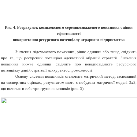
Рис.
4.
Розрахунок комплексного середньозваженого показника оцінки
ефективності
використання ресурсного потенціалу аграрного підприємства
Значення підсумкового показника, рівне одиниці або вище, свідчить
про те, що ресурсний потенціал адекватний обран
ій
стратегії. Значення
показника нижче одиниці свідчить про невідповідність ресурсного
потенціалу дан
ій
стратегії конкурентоспроможності.
Основу системи показників становить матричний метод, заснований
на експертних оцінках, результатом якого є побудова матричної моделі 3х3,
що включає в себе три групи показників (
рис. 5
):