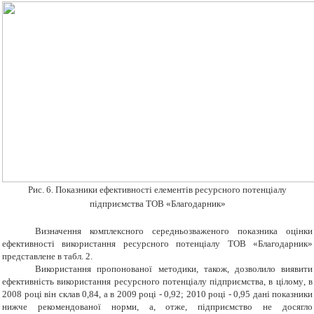
Рис.
6.
Показники ефективності елементів ресурсного потенціалу
підприємства ТОВ «
Благодарник
»
Визначення комплексного середньозваженого показника оцінки
ефективності використання ресурсного потенціалу ТОВ «Благодарник»
представлен
е
в табл
. 2
.
Використання пропонованої методики
,
також
,
дозволило виявити
ефективність використання ресурсного потенціалу підприємства
,
в цілому
,
в
2008 році він склав 0,84, а в 2009 році - 0,92; 2010 році - 0,95 дані показники
нижче рекомендованої норми, а
,
отже, підприємство не досягло