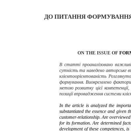
ДО ПИТАННЯ ФОРМУВАННЯ
ON THE ISSUE OF
FOR
В статті проаналізовано важливі
сутність та наведено авторське в
клієнтоорієнтованість Розглянут
формування. Виокремлено фактори с
метою розвитку цієї компетенції,
позиції впровадження системи клі
In the article is analyzed the import
substantiated the essence and given t
customer-relationship. Are overviewed 
for its formation. Are determined fact
development of these competences, is 