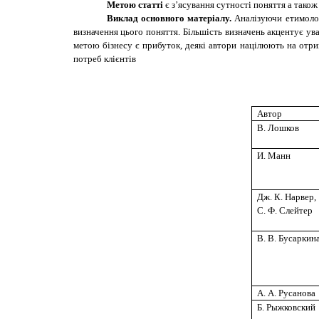
Метою статті
є з’ясування сутності поняття а також
Виклад основного матеріалу.
Аналізуючи етимологі
визначення цього поняття. Більшість визначень акцентує у
метою бізнесу є прибуток, деякі автори націлюють на отри
потреб клієнтів
Автор
В. Лошков
И. Манн
Дж. К. Нарвер,
С. Ф. Слейтер
В. В. Бусаркин
А. А. Русанова
Б. Рыжковский