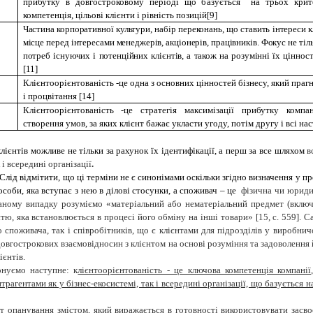
прибутку в довгостроковому періоді що базується на трьох крит
компетенція, цільові клієнти і рівність позицій
[
9
]
Частина корпоративної культури, набір переконань, що ставить інтереси 
місце перед інтересами менеджерів, акціонерів, працівників. Фокус не тіл
потреб існуючих і потенційних клієнтів, а також на розумінні їх ціннос
[
11
]
Клієнтоорієнтованість -це одна з основних цінностей бізнесу, який праг
і процвітання
[
14
]
Клієнтоорієнтованість -це стратегія максимізації прибутку компа
створення умов, за яких клієнт бажає укласти угоду, потім другу і всі на
ієнтів можливе не тільки за рахунок їх ідентифікації, а перш за все шляхом
в
 і всередині організації
.
Слід відмітити, що ці терміни не є синонімами оскільки згідно визначення у п
оби, яка вступає з нею в ділові стосунки, а споживач – це
фізична чи юридич
аному випадку розуміємо «
матеріальний або нематеріальний предмет (включ
стю, яка встановлюється в процесі його обміну на інші товари» [15,
c
. 559].
Са
 споживача, так і співробітників, що є клієнтами для підрозділів у виробни
довгострокових взаємовідносин з клієнтом на основі розуміння та задоволення
єнтів.
онуємо наступне: к
лієнтоорієнтованість - це ключова компетенція компані
трагентами як у бізнес-екосистемі, так і всередині організації, що базується 
т опанування змістом, який виражається в готовності використовувати засвоє