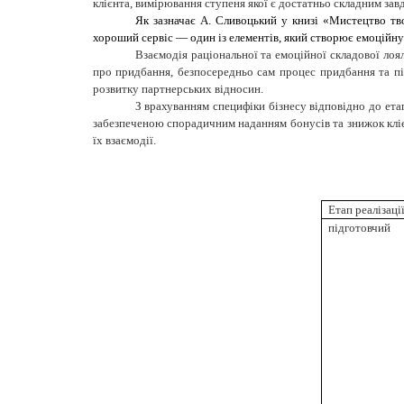
клієнта, вимірювання ступеня якої є достатньо складним зав
Як зазначає
А
.
Сливоцький у книзі «Мистецтво тво
хороший сервіс — один із елементів, який створює емоційну
Взаємодія раціональної та емоційної складової лоя
про придбання, безпосередньо сам процес придбання та пі
розвитку партнерських відносин.
З врахуванням специфіки бізнесу відповідно до етап
забезпеченою спорадичним наданням бонусів та знижок клієн
їх взаємодії.
Етап реалізаці
підготовчий