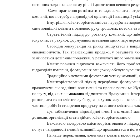
поточних задач
на високому рівні і досягнення певного резу
Саме прагнення розпізнати та задовольнити потре
компанії, що потребує відповідної орієнтації і взаємодії ус
Внутрішня клієнтоорієнтованість передбачає задовол
саме зовнішні клієнти є
основою руху грошових потоків та зр
Стратегічний підхід до розвитку компанії, що заб
існуючих за рахунок формування взаємовигідних партнерськи
Сьогодні конкуренція на ринку зміщується в напрям
еволюціонують. Так, трансакційні продажі, у результаті я
замінюється довірчим продажем, у результаті якого компанія
Клієнт
повинен відчувати важливість його проблем
підрозділів компанії, формування ланцюжку обслуговування 
Традиційно ключовими факторами успіху компанії, які
Клієнторієнтований підхід передбачає формуванн
враховуючи сьогоднішні
волатильні
та прогнозуючи майбу
послугу, від яких неможливо відмовитися
Врахування інте
розширити свою клієнтську базу, за рахунок залучення клієн
частини роб
іт
із створення продукту на самого
клієнта,
а та
Для забезпечення відповідної якості в компанії ма
дозволяє організації стати дійсно клієнтоорієнтованою
Важливою складовою клієнтоорієнтованого підходу 
почуття відданості певній компанії, що проявляється в його 
На наше переконання, лояльність клієнта включає дв