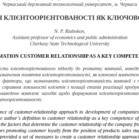
Черкаський державний технологічний університет, м. Черкаси
 КЛІЄНТООРІЄНТОВАНОСТІ ЯК КЛЮЧОВО
N. P. Riabokon,
Assistant professor of economics and public administration
Cherkasy State Technological University
MATION
CUSTOMER RELATIONSHIP AS A KEY COMPET
сть клієнтоорієтованого підходу до розвитку компанії, навед
изначення поняття клієнторієнтованості, як ключової компетен
о фактори, що визначають клієнтоорієнтованість компанії з п
прияння лояльності клієнтів з позиції етапів реалізації проду
 наведено комплекс заходів щодо формування клієнтоорієнтован
єнтоорієнтованості.
ance of customer-relationship approach to development of companies, a
he author´s definition to customer relationship as a key competence o
the factors that determine the customer relationship of the company fr
ors
promoting customer loyalty from the position of products sales sta
provided a set of measures to create a customer
relationship approac