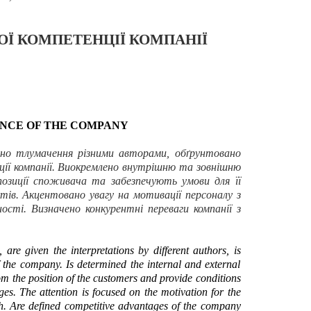
Ї КОМПЕТЕНЦІЇ КОМПАНІЇ
ENCE OF THE COMPANY
ено тлумачення різними авторами, обґрунтовано
ції компанії. Виокремлено внутрішню та зовнішню
озиції споживача та забезпечують умови для її
ктів. Акцентовано увагу на мотивації персоналу з
ості. Визначено конкурентні переваги компанії з
re given the interpretations by different authors, is
f the company. Is determined the internal and external
om the position of the customers and provide conditions
ges. The attention is focused on the motivation for the
h. Are defined competitive advantages of the company