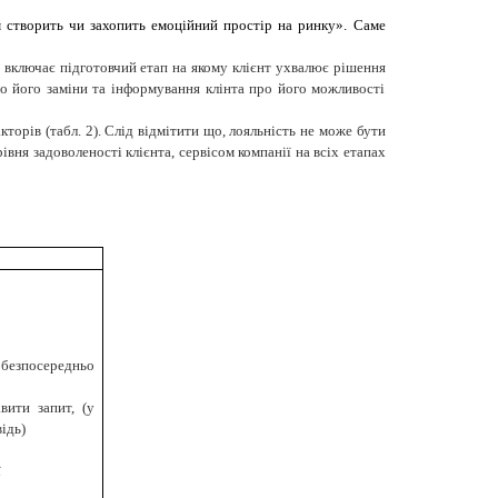
 створить чи захопить емоційний простір на ринку».
Саме
що включає підготовчий етап на якому клієнт ухвалює рішення
о його заміни та інформування клінта про його можливості
торів (табл. 2). Слід відмітити що, лояльність не може бути
ня задоволеності клієнта, сервісом компанії на всіх етапах
 безпосередньо
авити запит,
(
у
відь
)
ї