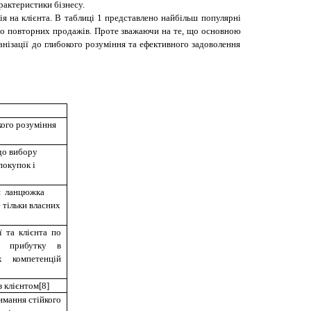
рактеристики бізнесу.
я на клієнта. В таблиці 1 представлено найбільш популярні
и до повторних продажів. Проте зважаючи на те, що основною
анізації до глибокого розуміння та ефективного задоволення
кого розуміння
 до вибору
покупок і
ня ланцюжка
 тільки власних
ї та клієнта по
о прибутку в
х компетенцій
з клієнтом
[
8
]
имання стійкого