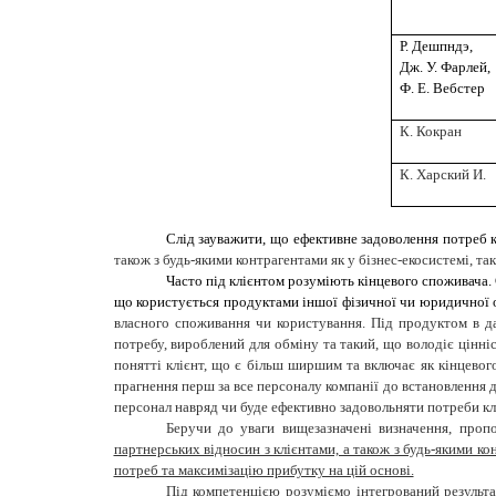
Р. Дешпндэ,
Дж. У. Фарлей,
Ф. Е. Вебстер
К. Кокран
К. Харский И.
Слід зауважити, що ефективне задоволення потреб кл
також з будь-якими контрагентами як у бізнес-екосистемі, так
Часто під клієнтом розуміють кінцевого споживача. 
що користується продуктами іншої фізичної чи юридичної ос
власного споживання чи користування. Під продуктом в д
потребу, вироблений для обміну та такий, що володіє цінні
понятті клієнт, що є більш ширшим та включає як кінцевого
прагнення перш за все персоналу компанії до встановлення 
персонал навряд чи буде ефективно задовольняти потреби клі
Беручи до уваги вищезазначені визначення, проп
партнерських відносин з клієнтами, а також з будь-якими кон
потреб та максимізацію прибутку на цій основі.
Під компетенцією розуміємо інтегрований результа