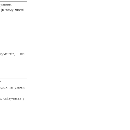
тування
 (в тому числі
ументів, які
у
рядок та умови
їх співучасть у