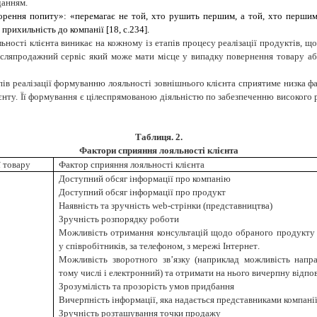
данням.
рення попиту»: «перемагає не той, хто рушить першим, а той, хто першим
 при
хильність
до компанії
[1
8, с.234
].
льності клієнта виникає на кожному із етапів процесу реалізації продуктів, 
сляпродажний сервіс який може мати місце у випадку повернення товару аб
ів реалізації формуванню лояльності зовнішнього клієнта сприятиме низка фак
ту. Її формування є цілеспрямованою діяльністю по забезпеченню високого рів
Таблиця. 2
.
Фактори сприяння лояльності клієнта
ї товару
Фактор сприяння лояльності клієнта
Доступний обсяг інформації про
компанію
Доступний обсяг інформації про продукт
Наявність та зручність web-
стрінки (
представництва
)
Зручність розпорядку роботи
Можливість отримання консультацій щодо обраного продукту
у співробітників
,
за телефоном, з мережі Інтернет
.
Можливість зворотного зв’язку (наприклад можливість напр
тому числі і електронний) та отримати на нього вичерпну відпо
Зрозумілість та прозорість умов
придбання
Вичерпність інформації, яка надається представниками
компані
Зручність розташування точки продажу