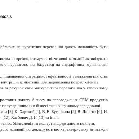
еваги.
обливих конкурентних переваг, які дають можливість бути
цтва і торгівлі, стимулює вітчизняні компанії активізувати
ною перевагою, яка базується на специфічних, оригінальні
, підвищення операційної ефективності і зниження цін стає
внутрішні компетенції для задоволення потреб клієнтів.
а за рахунок саме конкурентної переваги яка у класичному
а зростання попиту бізнесу на впровадження CRM-продуктів
 популярнішим як в бізнесі так і в науковому середовищі.
ва [3], К. Харский [4],
В. В.
Бусаркина
[5]
, В. Лошков
[6]
, И.
 [12],
Хлебович Д. И [13]
та інші.
чених, бізнесменів та експертів щодо даного поняття.
цього компанії які декларують цю характеристику не завжди