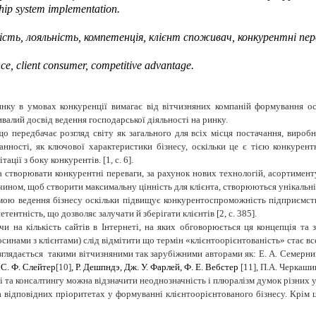
ship system implementation.
сть, лояльність, компетенція, клієнт споживач, конкурентні пер
e, client consumer, competitive advantage.
нку в умовах конкуренції вимагає від вітчизняних компаній формування ос
алий досвід ведення господарської діяльності на ринку.
передбачає розгляд світу як загального для всіх місця постачання, виробни
анності, як ключової характеристики бізнесу, оскільки це є тією конкурент
ції з боку конкурентів. [1, с. 6].
створювати конкурентні переваги, за рахунок нових технологій, асортименту
чином, щоб створити максимальну цінність для клієнта, створюються унікальні 
мою ведення бізнесу оскільки підвищує конкурентоспроможність підприємств
ентність, що дозволяє залучати й зберігати клієнтів [2, с. 385].
чи на кількість сайтів в Інтернеті, на яких обговорюється ця концепція т
синами з клієнтами) слід відмітити що термін «клієнтоорієнтованість» стає все
глядається такими вітчизняними так зарубіжними авторами як: Е. А. Семернико
 С. Ф. Слейтер
[10]
, Р. Дешпндэ, Дж. У. Фарлей, Ф. Е. Вебстер
[11],
П.А. Черкашин
і та консалтингу можна відзначити неоднозначність і плюралізм думок різних у
а відповідних пріоритетах у формуванні клієнтоорієнтованого бізнесу. Крім 