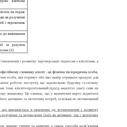
еріях: ключова
клієнта на перше
ьки на розумінні
тей і переконань
не до виживання
нії за рахунок
ступні
[
4
]
.
становлення і розвитку партнерських відносин з клієнтами, а
рофесійному словнику клієнт - це фізична чи юридична особа,
на особа, яка отримує або має намір отримати
продукт для
аючи роботи, послуги), що задовольняє будь-яку суспільну
ме тому клієнтоорієнтований підхід акцентує увагу саме на
чому ланцюжку. Це означає, що у визначенні варто відмітити
 його активних та латентних потреб, оскільки не мотивований
ї, що виражається в прагненні до
встановлення і розвитку
на
розумінні та задоволенні їхніх як активних, так і латентних
ні знання, уміння та навички, а також способи розв’язання