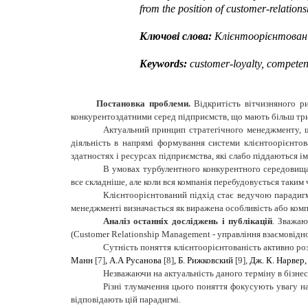
from the position of customer-relation
Ключові слова:
Клієнтоорієнтовані
Keywords:
customer-loyalty, competenc
Постановка проблеми.
Відкритість вітчизняного ри
конкурентоздатними серед підприємств, що мають більш трив
Актуальний принцип стратегічного менеджменту, що 
діяльність в напрямі формування системи клієнтоорієнтов
здатностях і ресурсах підприємства, які слабо піддаються іміта
В умовах турбулентного конкурентного середовища 
все складніше
,
але коли вся компанія перебудовується таким 
Клієнтоорієнтований підхід стає ведучою парадиг
менеджменті визначається як виражена особливість або компет
Аналіз останніх досліджень
і публікацій
. Зважаю
(Customer Relationship Management - управління взаємовідно
Сутність поняття клієнтоорієнтованість активно роз
Манн
[7]
, А.А Русанова
[8]
, Б. Рижковский
[9],
Дж. К. Нарвер,
Незважаючи на актуальність даного терміну в бізнес
Різні тлумачення цього поняття фокусують увагу н
відповідають цій парадигмі.