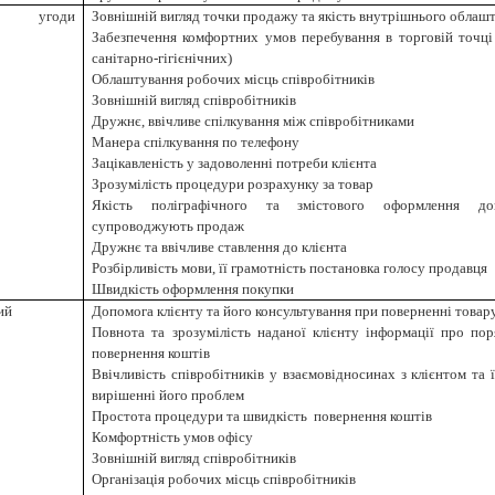
ня угоди
Зовнішній вигляд точки продажу та якість внутрішнього облаш
Забезпечення комфортних умов перебування в торговій точці
санітарно-гігієнічних)
Облаштування робочих місць співробітників
Зовнішній вигляд співробітників
Дружн
є,
ввічлив
е
спілкуванн
я
між співробітниками
Манера спілкування по телефону
Зацікавленість у задоволенні потреби клієнта
Зрозумілість процедури розрахунку за товар
Якість поліграфічного та змістового оформлення док
супроводжують
продаж
Дружнє та ввічливе ставлення до клієнта
Розбірливість мови, її грамотність постановка голосу
продавця
Швидкість оформлення
покупки
ий
Допомога клієнту та його консультування при
поверненні товар
Повнота та зрозумілість наданої клієнту інформації про по
повернення коштів
Ввічливість співробітників у взаємовідносинах з клієнтом та 
вирішенні його проблем
Простота процедури
та швидкість повернення коштів
Комфортність умов офісу
Зовнішній вигляд співробітників
Організація робочих місць співробітників