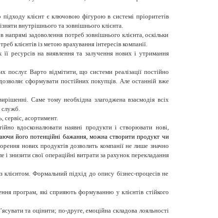
о підходу клієнт є ключовою фігурою в системі пріоритетів
різняти внутрішнього та зовнішнього клієнта.
 в напрямі задоволення потреб зовнішнього клієнта, оскільки
реб клієнтів із метою врахування інтересів компанії.
х її ресурсів на виявлення та залучення нових і утримання
их послуг. Варто відмітити, що системи реалізації постійно
й дозволяє сформувати постійних покупців.
Але останній вже
вирішенні
. Саме тому необхідна злагоджена взаємодія всіх
 служб.
, сервіс, асортимент.
тійно вдосконалювати наявні продукти і створювати нові,
чаючи його потенційні бажання, можна створити продукт чи
ворення нових продуктів дозвол
ить компанії
не лише значно
е і знизити свої операційні витрати за рахунок перекладання
 з клієнтом. Формальний підхід до опису бізнес-процесів не
ння програм, які сприяють формуванню у клієнтів стійкого
’ясувати та оцінити; по-друге, емоційна складова лояльності