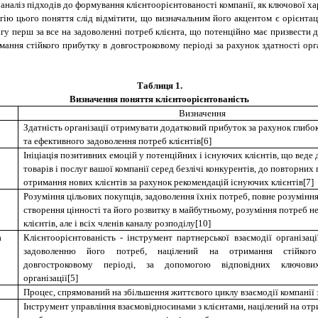
 аналіз підходів до формування клієнтоорієнтованості компанії, як ключової ха
ю цього поняття слід відмітити, що визначальним його акцентом є орієнтаці
вагу перш за все на задоволенні потреб клієнта, що потенційно має призвест
мання стійкого прибутку в довгостроковому періоді за рахунок здатності орг
Таблиця 1
.
Визначення поняття клієнтоорієнтованість
Визначення
Здатність організації отримувати додатковий прибуток за рахунок глибо
та ефективного задоволення потреб клієнтів[6]
Ініціація позитивних емоцій у потенційних і існуючих клієнтів, що веде
товарів і послуг вашої компанії серед безлічі конкурентів, до повторних 
отримання нових клієнтів за рахунок рекомендацій існуючих клієнтів
[
7
]
Розуміння цільових покупців, задоволення їхніх потреб, повне розумін
створення цінності та його розвитку в майбутньому, розуміння потреб не
клієнтів, але і всіх членів каналу розподілу
[
10
]
а
Клієнтоорієнтованість - інструмент партнерської взаємодії організаці
задоволенню його потреб, націлений на отримання стійког
довгостроковому періоді, за допомогою відповідних ключови
організації
[5]
Процес, спрямований на збільшення життєвого циклу взаємодії компанії 
Інструмент управління взаємовідносинами з клієнтами, націлений на отр