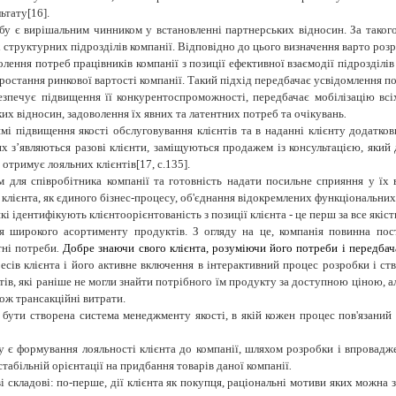
льтату
[
16
]
.
бу є вирішальним чинником у встановленні партнерських відносин. За таког
іх структурних підрозділів компанії. Відповідно до цього визначення варто роз
ення потреб працівників компанії з позиції ефективної взаємодії підрозділів
остання ринкової вартості компанії.
Такий підхід передбачає усвідомлення пот
езпечує підвищення її конкурентоспроможності, передбачає мобілізацію всі
х відносин, задоволення їх явних та латентних потреб та очікувань
.
і підвищення якості обслуговування клієнтів та в наданні клієнту додатков
ких з’являються разові клієнти, заміщуються продажем із консультацією, яки
 отримує лояльних клієнтів[
17, с.135
].
 для співробітника компанії та готовність надати посильне сприяння у їх 
клієнта, як єдиного бізнес-процесу, об'єднання відокремлених функціональних
 ідентифікують клієнтоорієнтованість з позиції клієнта - це перш за все якість
я широкого асортименту продуктів. З огляду на це, компанія повинна пос
тні потреби
.
Добре
знаючи свого клієнта, розуміючи його потреби і передба
ресів
клієнта
і його активне включення в інтерактивний процес розробки і ст
тів, які раніше не могли знайти потрібного їм продукту за доступною ціною, ал
кож
трансакційні витрати.
є бути створена система менеджменту якості, в якій кожен процес пов'язаний
є формування лояльності клієнта до компанії, шляхом розробки і впровадже
стабільній орієнтації на придбання товарів даної компанії
.
і складові: по-перше, дії клієнта як покупця, раціональні мотиви яких можна з