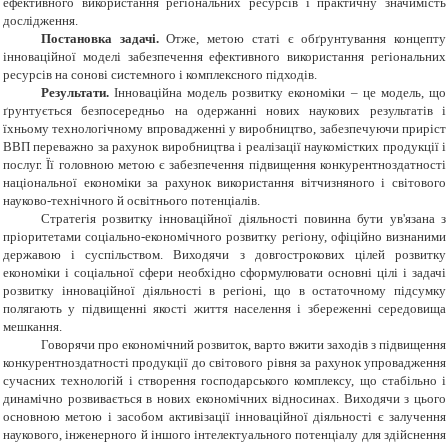
ефективного використання регіональних ресурсів і практичну значимість
дослідження.
Постановка задачі.
Отже, метою статі
є обґрунтування концепту
інноваційної моделі забезпечення ефективного використання регіональних
ресурсів на сонові системного і комплексного підходів.
Результати.
Інноваційна модель розвитку економіки – це модель, що
ґрунтується безпосередньо на одержанні нових наукових результатів і
їхньому технологічному впровадженні у виробництво, забезпечуючи приріст
ВВП переважно за рахунок виробництва і реалізації наукомістких продукції і
послуг. Її головною метою є забезпечення підвищення конкурентноздатності
національної економіки за рахунок використання вітчизняного і світового
науково-технічного й освітнього потенціалів.
Стратегія розвитку інноваційної діяльності повинна бути ув'язана з
пріоритетами соціально-економічного розвитку регіону, офіційно визнаними
державою і суспільством. Виходячи з довгострокових цілей розвитку
економіки і соціальної сфери необхідно сформулювати основні цілі і задачі
розвитку інноваційної діяльності в регіоні, що в остаточному підсумку
полягають у підвищенні якості життя населення і збереженні середовища
мешкання.
Говорячи про економічний розвиток, варто вжити заходів з підвищення
конкурентноздатності продукції до світового рівня за рахунок упровадження
сучасних технологій і створення господарського комплексу, що стабільно і
динамічно розвивається в нових економічних відносинах. Виходячи з цього
основною метою і засобом активізації інноваційної діяльності є залучення
наукового, інженерного й іншого інтелектуального потенціалу для здійснення