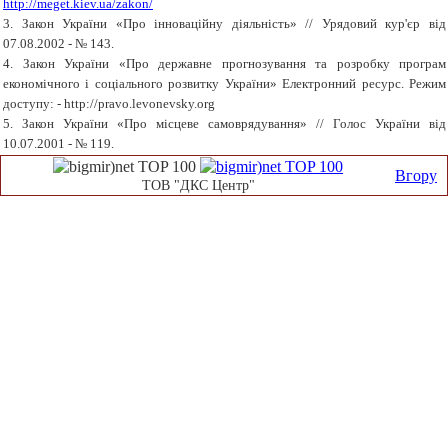
http://meget.kiev.ua/zakon/
3. Закон України «Про інноваційну діяльність» // Урядовий кур'єр вiд
07.08.2002 - № 143.
4. Закон України «Про державне прогнозування та розробку програм
економічного і соціального розвитку України» Електронний ресурс. Режим
доступу: - http://pravo.levonevsky.org
5. Закон України «Про місцеве самоврядування» // Голос України вiд
10.07.2001 - № 119.
Вгору
ТОВ "ДКС Центр"