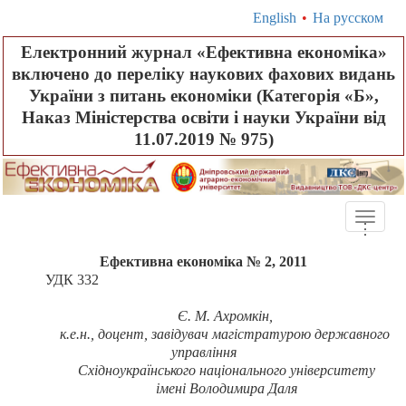
English
•
На русском
Електронний журнал «Ефективна економіка»
включено до переліку наукових фахових видань
України з питань економіки (Категорія «Б»,
Наказ Міністерства освіти і науки України від
11.07.2019 № 975)
Toggle
.
.
.
naviga
Ефективна економіка № 2, 2011
УДК 332
Є. М. Ахромкін
,
к.е.н., доцент, завідувач магістратурою державного
управління
Східноукраїнського національного університету
імені Володимира Даля