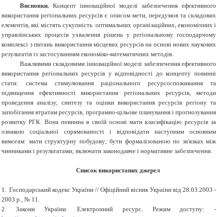
Висновки.
Концепт інноваційної моделі
забезпечення ефективного
використання регіональних ресурсів
є описом мети, передумов та складових
елементів, які містять сукупність оптимальних організаційних, економічних і
управлінських процесів ухвалення рішень у регіональному господарчому
комплексі з питань використання місцевих ресурсів на основі нових наукових
результатів із застосуванням економіко-математичних методів.
Важливими складовими інноваційної моделі забезпечення ефективного
використання регіональних ресурсів у відповідності до концепту повинні
стати: система стимулювання раціонального ресурсоспоживання та
підвищення ефективності використання регіональних ресурсів, методи
проведення аналізу, синтезу та оцінки використання ресурсів регіону та
запобігання втратам ресурсів, програмно-цільове планування і прогнозування
розвитку РГК. Вона повинна в своїй основі мати класифікацію ресурсів за
ознакою соціальної спрямованості і відповідати наступним основним
вимогам: мати структурну побудову; бути формалізованою по зв'язках між
чинниками і результатами; включати законодавче і нормативне забезпечення.
Список використаних джерел
1. Господарський кодекс України // Офіційний вісник України вiд 28.03.2003 -
2003 р., № 11.
2. Закони України. Електронний ресурс. Режим доступу: -