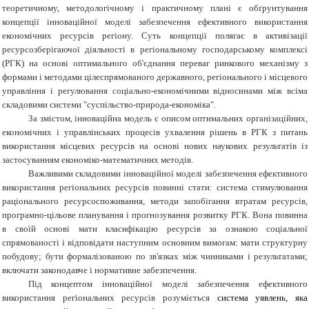
теоретичному, методологічному і практичному плані є обґрунтування
концепції інноваційної моделі забезпечення ефективного використання
економічних ресурсів регіону. Суть концепції полягає в активізації
ресурсозберігаючої діяльності в регіональному господарському комплексі
(РГК) на основі оптимального об'єднання переваг ринкового механізму з
формами і методами цілеспрямованого державного, регіонального і місцевого
управління і регулювання соціально-економічними відносинами між всіма
складовими системи "суспільство-природа-економіка".
За змістом, інноваційна модель є описом оптимальних організаційних,
економічних і управлінських процесів ухвалення рішень в РГК з питань
використання місцевих ресурсів на основі нових наукових результатів із
застосуванням економіко-математичних методів.
Важливими складовими інноваційної моделі забезпечення ефективного
використання регіональних ресурсів повинні стати: система стимулювання
раціонального ресурсоспоживання, методи запобігання втратам ресурсів,
програмно-цільове планування і прогнозування розвитку РГК. Вона повинна
в своїй основі мати класифікацію ресурсів за ознакою соціальної
спрямованості і відповідати наступним основним вимогам: мати структурну
побудову; бути формалізованою по зв'язках між чинниками і результатами;
включати законодавче і нормативне забезпечення.
Під концептом інноваційної моделі забезпечення ефективного
використання регіональних ресурсів розуміється
система уявлень, яка