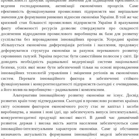
промисловості здобуває принципове значення для підвищення ефективності
ведення господарювання, активізації економічних процесів. Саме
ефективність функціонування промислових підприємств має вирішальне
значення для формування ринкових відносин економіки України. В той же час
кризовий стан більшості промислових підприємств України й врахування
факту обмеженості ресурсів дозволяє стверджувати про складності
досягнення відродження промислового виробництва як бази для розвитку
суспільства без впровадження інноваційних процесів. Усередині країни
збільшується економічна диференціація регіонів і населення, продовжує
деформуватися структура економіки за рахунок переважного розвитку
сировинних галузей. Україна перестає бути самостійним полюсом у світі. Це
доводить необхідність радикальної модернізації системи національної
безпеки, успіх якої може бути забезпечений тільки на основі впровадження
інноваційних технологій управління і зміцнення регіонів як економічних
систем. Переваги інноваційного фактора в забезпеченні стійкого
функціонування і конкурентноздатності підприємств сьогодні є очевидними,
а його вплив на виробництво – радикальним і комплексним.
Альтернативи інноваційному розвитку економіки не існує. Досвід
розвитих країн тому підтвердження. Сьогодні в промислово розвитих країнах
світу основним фактором економічного росту стає не капітал і засоби
виробництва, а знання і нові ідеї, що забезпечують випуск інтелектуальної,
конкурентноздатної продукції високої якості. В даний час динамічний
розвиток держав і висока якість життя населення забезпечуються саме
інноваційно-інтелектуальним характером економіки. Саме ці обставини
визначають актуальність формування інноваційної моделі забезпечення