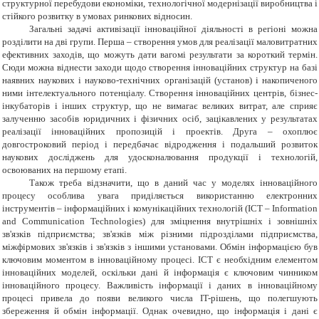
структурної перебудови економіки, технологічної модернізації виробництва і
стійкого розвитку в умовах ринкових відносин.
Загальні задачі активізації інноваційної діяльності в регіоні можна
розділити на дві групи. Перша – створення умов для реалізації маловитратних
ефективних заходів, що можуть дати вагомі результати за короткий термін.
Сюди можна віднести заходи щодо створення інноваційних структур на базі
наявних наукових і науково-технічних організацій (установ) і накопиченого
ними інтелектуального потенціалу. Створення інноваційних центрів, бізнес-
інкубаторів і інших структур, що не вимагає великих витрат, але сприяє
залученню засобів юридичних і фізичних осіб, зацікавлених у результатах
реалізації інноваційних пропозицій і проектів. Друга – охоплює
довгостроковий період і передбачає відродження і подальший розвиток
наукових досліджень для удосконалювання продукції і технологій,
освоюваних на першому етапі.
Також треба відзначити, що в даний час у моделях інноваційного
процесу особлива увага приділяється використанню електронних
інструментів – інформаційних і комунікаційних технологій (ICT – Information
and Communication Technologies) для зміцнення внутрішніх і зовнішніх
зв'язків підприємства; зв'язків між різними підрозділами підприємства,
міжфірмових зв'язків і зв'язків з іншими установами. Обмін інформацією був
ключовим моментом в інноваційному процесі. ICT є необхідним елементом
інноваційних моделей, оскільки дані й інформація є ключовим чинником
інноваційного процесу. Важливість інформації і даних в інноваційному
процесі привела до появи великого числа IT-рішень, що полегшують
збереження й обмін інформації. Однак очевидно, що інформація і дані є