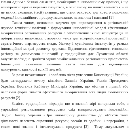
тільки одним з безлічі елементів, необхідних в інноваційному процесі, і що
конкурентноздатна перевага базується, в основному, на інших елементах – на
не явних, схованих (tacit) знаннях, що стали основою для нового покоління
моделей інноваційного процесу, заснованих на знаннях і навчанні [1].
Таким чином, основною задачею для впровадження в регіональній
науково-технічній політиці з формування інноваційної моделі ефективного
використання регіональних ресурсів є забезпечення їхньої концентрації на
пріоритетних напрямках, створення умов для міжрегіональної кооперації і
стратегічного партнерства влади, бізнесу і суспільних інститутів у рамках
інноваційної моделі розвитку держави. Підвищення ефективності економіки
регіону за допомогою інновацій у традиційних для Луганської області
галузях необхідно зробити одним з найважливіших регіональних пріоритетів.
Інноваційна економіка повинна стати умовою для підвищення
конкурентноздатності всіх її галузей.
За роки незалежності, і особливо після ухвалення Конституції України,
було затверджено велику кількість Законів України, Указів Президента
України, Постанов Кабінету Міністрів України, що містять в прямій або
непрямій формі вимоги ефективного використання всіх видів економічних
ресурсів [2].
Замість традиційних підходів, що в значній мірі вичерпали себе, в
управлінні регіональними ресурсами слід використовувати інноваційні.
Згідно Закону України «Про інноваційну діяльність» до об'єктів такої
діяльності належать сировинні ресурси, засоби їх здобичі і переробки, а
також нові знання і інтелектуальні продукти [3]. Тому актуальним в