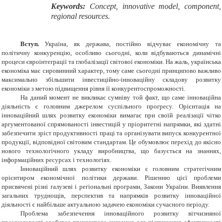
Keywords:
Concept, innovative model, component,
regional resources.
Вступ.
Україна, як держава, постійно відчуває економічну та
політичну конкуренцію, особливо сьогодні, коли відбуваються динамічні
процеси євроінтеграції та глобалізації світової економіки. На жаль, українська
економіка має сировинний характер, тому саме сьогодні принципово важливо
максимально збільшити інвестиційно-інноваційну складову розвитку
економіки з метою підвищення рівня її конкурентоспроможності.
На даний момент не викликає сумніву той факт, що саме інноваційна
діяльність є головним джерелом суспільного прогресу. Орієнтація на
інноваційний шлях розвитку економіки вимагає при своїй реалізації чітко
аргументованої спрямованості інвестицій у пріоритетні напрямки, які здатні
забезпечити зріст продуктивності праці та організувати випуск конкурентної
продукції, відповідної світовим стандартам. Це обумовлює перехід до якісно
нового технологічного укладу виробництва, що базується на знаннях,
інформаційних ресурсах і технологіях.
Інноваційний шлях розвитку економіки є головним стратегічним
орієнтиром економічної політики держави. Рішенню цієї проблеми
присвячені різні галузеві і регіональні програми, Закони України. Виявлення
загальних труднощів, перспектив та напрямків розвитку інноваційної
діяльності є найбільше актуальною задачею економіки сучасного періоду.
Проблема забезпечення інноваційного розвитку вітчизняної