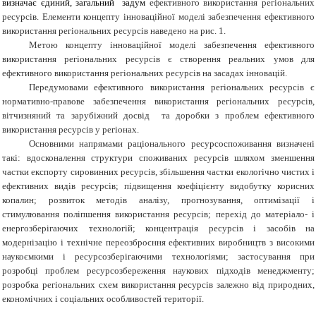
визначає єдиний, загальний задум
ефективного використання регіональних
ресурсів. Елементи концепту інноваційної моделі забезпечення ефективного
використання регіональних ресурсів наведено на рис. 1.
М
етою
концепту інноваційної моделі забезпечення ефективного
використання регіональних ресурсів є створення реальних умов для
ефективного використання регіональних ресурсів на засадах інновацій.
Передумовами ефективного використання регіональних ресурсів є
нормативно-правове забезпечення використання регіональних ресурсів,
вітчизняний та зарубіжний досвід та доробки з проблем ефективного
використання ресурсів у регіонах.
Основними напрямами раціонального ресурсоспоживання визначені
такі: вдосконалення структури споживаних ресурсів шляхом зменшення
частки експорту сировинних ресурсів, збільшення частки екологічно чистих і
ефективних видів ресурсів; підвищення коефіцієнту видобутку корисних
копалин; розвиток методів аналізу, прогнозування, оптимізації і
стимулювання поліпшення використання ресурсів; перехід до матеріало- і
енергозберігаючих технологій; концентрація ресурсів і засобів на
модернізацію і технічне переозброєння ефективних виробництв з високими
наукоємкими і ресурсозберігаючими технологіями; застосування при
розробці проблем ресурсозбереження наукових підходів менеджменту;
розробка регіональних схем використання ресурсів залежно від природних,
економічних і соціальних особливостей території.