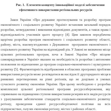
Рис. 1
.
Елементи концепту інноваційної моделі забезпечення
ефективного використання регіональних ресурсів
Закон України «Про державне прогнозування та розробку програм
економічного і соціального розвитку Україні» встановив загальний порядок
розробки, затвердження і виконання відповідних документів, а також права і
відповідальність учасників цього процесу [4]. Цим законом передбачена
щорічна розробка програм економічного і соціального розвитку області,
району, міста, взаємоузгоджених з Державною програмою економічного і
соціального розвитку України на відповідний рік. У Законі не визначено місце
цільових регіональних програм, хоча в Законі України «Про місцеве
самоврядування в Україні» вказано на необхідність їх розробки і автономне
положення по відношенню до програм соціально-економічного і культурного
розвитку [5]. Фрагментарність відображення в обласних програмах проблеми
використання ресурсів може розглядатися як наслідок її другорядного місця в
ринкових перетвореннях на рівні регіонів, що не доцільно в умовах
сучасного розвитку економіки України. При цьому необхідною є розробка
комплексної цільової регіональної програми ресурсозбереження, яку
спрямовано на підвищення ступеня використання резервів всіх видів ресурсів
з урахуванням забезпечення стандартів соціально-економічного розвитку
регіону, проведення єдиної ресурсозберігаючої політики на всіх
підприємствах, галузях економіки регіону, містах і районах області.