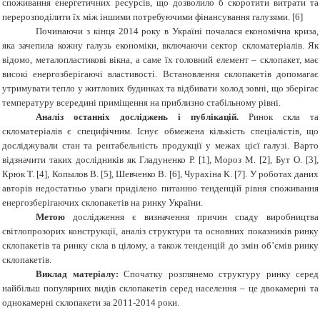
споживання енергетичних ресурсів, що дозволило б скоротити витрати та
перерозподілити їх між іншими потребуючими фінансування галузями. [6]
Починаючи з кінця 2014 року в Україні почалася економічна криза,
яка зачепила кожну галузь економіки, включаючи сектор скломатеріалів. Як
відомо, металопластикові вікна, а саме їх головний елемент – склопакет, має
високі енергозберігаючі властивості. Встановлення склопакетів допомагає
утримувати тепло у житлових будинках та відбивати холод зовні, що зберігає
температуру всередині приміщення на приблизно стабільному рівні.
Аналіз останніх досліджень і публікацій.
Ринок скла та
скломатеріалів є специфічним. Існує обмежена кількість спеціалістів, що
досліджували стан та рентабельність продукції у межах цієї галузі. Варто
відзначити таких дослідників як Гладуненко Р. [1], Мороз М. [2], Бут О. [3],
Крюк Т. [4], Копылов В. [5], Шевченко В. [6], Чурахіна К. [7]. У роботах даних
авторів недостатньо уваги приділено питанню тенденцій рівня споживання
енергозберігаючих склопакетів на ринку України.
Метою
дослідження є визначення причин спаду виробництва
світлопрозорих конструкції, аналіз структури та основних показників ринку
склопакетів та ринку скла в цілому, а також тенденцій до змін об’ємів ринку
склопакетів.
Виклад матеріалу:
Спочатку розглянемо
структуру ринку серед
найбільш популярних видів склопакетів серед населення – це двокамерні та
однокамерні склопакети за 2011-2014 роки.