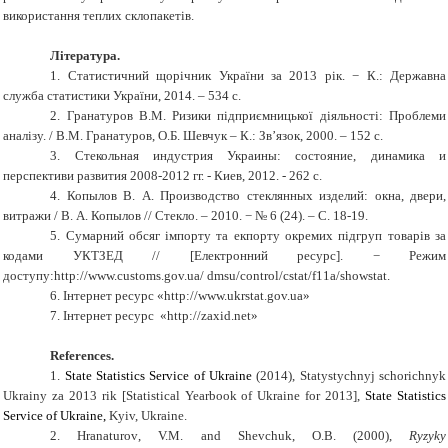
використання теплих склопакетів.
Література
.
1. Статистичний щорічник України за 2013 рік. − К.: Державна
служба статистики України, 2014. – 534 с.
2. Гранатуров В.М. Ризики підприємницької діяльності: Проблеми
аналізу. / В.М. Гранатуров, О.Б. Шевчук – К.: Зв’язок, 2000. – 152 с.
3. Стекольная индустрия Украины: состояние, динамика и
перспективи развития 2008-2012 гг. - Киев, 2012. - 262 с.
4. Копылов В. А. Производство стеклянных изделий: окна, двери,
витражи / В. А. Копылов // Стекло. – 2010. − № 6 (24). – С. 18-19.
5. Сумарний обсяг імпорту та екпорту окремих підгруп товарів за
кодами УКТЗЕД // [Електронний ресурс]. − Режим
доступу:http://www.customs.gov.ua/ dmsu/control/cstat/f11a/showstat.
6. Інтернет ресурс «http://www.ukrstat.gov.ua»
7. Інтернет ресурс «http://zaxid.net»
References
.
1.
State Statistics Service of Ukraine
(
2014
),
Statystychnyj schorichnyk
Ukrainy za 2013 rik
[
Statistical Yearbook of
Ukraine
for
2013]
,
State Statistics
Service of Ukraine
,
Kyiv, Ukraine
.
2.
Hranaturov
,
V.M.
and
Shevchuk,
O
.
B
. (2000),
Ryzyky