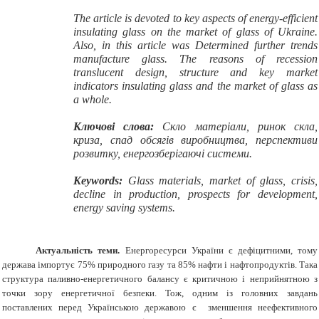
The article is devoted to key aspects of energy-efficient
insulating glass on the market of glass of Ukraine.
Also, in this article was Determined further trends
manufacture glass. The reasons of recession
translucent design, structure and key market
indicators insulating glass and the market of glass as
a whole.
Ключові слова:
C
кло матеріали, ринок скла,
криза, спад обсягів виробництва, перспективи
розвитку, енергозберігаючі системи.
Keywords:
G
lass materials, market of glass, crisis,
decline in production, prospects for development,
energy saving systems.
Актуальність теми.
Енергоресурси України є дефіцитними, тому
держава імпортує 75% природного газу та 85% нафти і нафтопродуктів. Така
структура паливно-енергетичного балансу є критичною і неприйнятною з
точки зору енергетичної безпеки. Тож, одним із головних завдань
поставлених перед Українською державою є зменшення неефективного