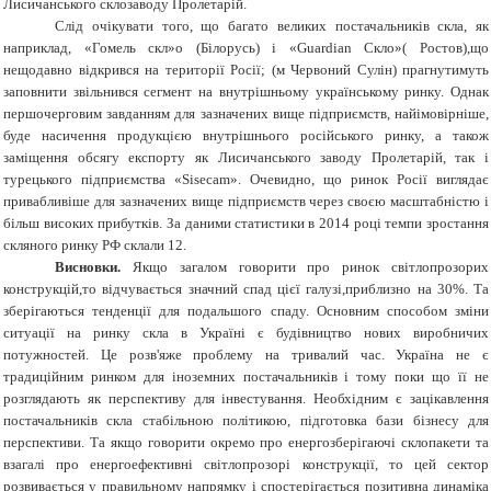
Лисичанського склозаводу Пролетарій.
Слід очікувати того, що багато великих постачальників скла, як
наприклад, «Гомель скл»о (Білорусь) і «Guardian Скло»( Ростов),що
нещодавно відкрився на території Росії; (м Червоний Сулін) прагнутимуть
заповнити звільнився сегмент на внутрішньому українському ринку. Однак
першочерговим завданням для зазначених вище підприємств, найімовірніше,
буде насичення продукцією внутрішнього російського ринку, а також
заміщення обсягу експорту як Лисичанського заводу Пролетарій, так і
турецького підприємства «Sisecam». Очевидно, що ринок Росії виглядає
привабливіше для зазначених вище підприємств через своєю масштабністю і
більш високих прибутків. За даними статистики в 20
14
році темпи зростання
скляного ринку РФ склали 12
.
Висновки.
Якщо загалом говорити про ринок с
вітлопрозорих
конструкцій
,то відчувається значний спад цієї галузі,приблизно на 30%. Та
зберігаються тенденції для подальшого спаду. Основним способом зміни
ситуації на ринку скла в Україні є будівництво нових виробничих
потужностей. Це розв'яже проблему на тривалий час. Україна не є
традиційним ринком для іноземних постачальників і тому поки що її не
розглядають як перспективу для інвестування. Необхідним є зацікавлення
постачальників скла стабільною політикою, підготовка бази бізнесу для
перспективи. Та якщо говорити окремо про енергозберігаючі склопакети та
взагалі про енергоефективні світлопрозорі конструкції, то цей сектор
розвивається у правильному напрямку і спостерігається позитивна динаміка