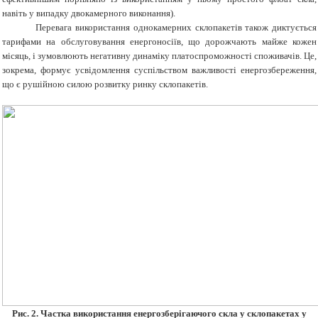
навіть у випадку двокамерного виконання)
.
Перевага використання
однокамерних склопакетів також диктується
тарифами на обслуговування енергоносіїв, що дорожчають майже кожен
місяць, і зумовлюють негативну динаміку платоспроможності споживачів. Це,
зокрема, формує усвідомлення суспільством важливості енергозбереження,
що є рушійною силою розвитку ринку склопакетів.
Рис.
2. Частка використання енергозберігаючого скла у склопакетах у