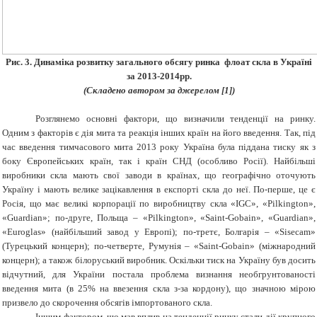
Рис. 3. Динаміка розвитку загального обсягу ринка флоат скла в Україні
за 2013-2014рр.
(
Складено автором за джерелом
[
1
])
Розглянемо основні фактори, що визначили тенденції на ринку.
Одним з факторів є дія мита та реакція інших країн на його введення. Так, під
час введення тимчасового мита 2013 року Україна була піддана тиску як з
боку Європейських країн, так і країн СНД (особливо Росії). Найбільші
виробники скла мають свої заводи в країнах, що географічно оточують
Україну і мають велике зацікавлення в експорті скла до неї. По-перше, це є
Росія, що має великі корпорації по виробництву скла «IGC», «Pilkington»,
«Guardian»; по-друге, Польща – «Pilkington», «Saint-Gobain», «Guardian»,
«Euroglas» (найбільший завод у Европі); по-третє, Болгарія – «Sisecam»
(Турецький концерн); по-четверте, Румунія – «Saint-Gobain» (міжнародний
концерн); а також білоруський виробник. Оскільки тиск на Україну був досить
відчутний, для України постала проблема визнання необгрунтованості
введення мита (в 25% на ввезення скла з-за кордону), що значною мірою
призвело до скорочення обсягів імпортованого скла.
Іншим фактором, що мав вплив на тенденції ринку стали дії крупного