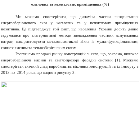
житлових та нежитлових приміщеннях (%)
Ми можемо спостерігати, що динаміка частки використання
енергозберігаючого скла у житлових та у нежитлових приміщеннях
позитивна. Це підтверджує той факт, що населення України досить давно
задумались про альтернативні методи заощадження частини комунальних
витрат, використовуючи металопластикові вікна із мультифункціональним,
сонцезахисним та теплозберігаючим склом.
Розглянемо продажі ринку конструкцій зі скла, що, зокрема, включає
енергозберігаючі віконні та світлопрозорі фасадні системи [1]. Можемо
спостерігати значний спад виробництва віконних конструкцій та їх імпорту з
2013 по 2014 роки, що видно з рисунку 3.