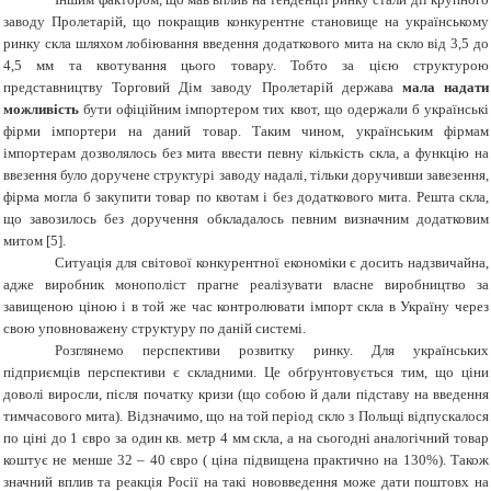
заводу Пролетарій, що покращив конкурентне становище на українському
ринку скла шляхом лобіювання введення додаткового мита на скло від 3,5 до
4,5 мм та квотування цього товару. Тобто за цією структурою
представництву Торговий Дім заводу Пролетарій держава
мала надати
можливість
бути офіційним імпортером тих квот, що одержали б українські
фірми імпортери на даний товар. Таким чином, українським фірмам
імпортерам дозволялось без мита ввести певну кількість скла, а функцію на
ввезення було доручене структурі заводу надалі, тільки доручивши завезення,
фірма могла б закупити товар по квотам і без додаткового мита. Решта скла,
що завозилось без доручення обкладалось певним визначним додатковим
митом [5].
Ситуація для світової конкурентної економіки є досить надзвичайна,
адже виробник монополіст прагне реалізувати власне виробництво за
завищеною ціною і в той же час контролювати імпорт скла в Україну через
свою уповноважену структуру по даній системі.
Розглянемо перспективи розвитку ринку. Для українських
підприємців перспективи є складними. Це обґрунтовується тим, що ціни
доволі виросли, після початку кризи (що собою й дали підставу на введення
тимчасового мита). Відзначимо, що на той період скло з Польщі відпускалося
по ціні до 1 євро за один кв. метр 4 мм скла, а на сьогодні аналогічний товар
коштує не менше 32 – 40 євро ( ціна підвищена практично на 130%). Також
значний вплив та реакція Росії на такі нововведення може дати поштовх на