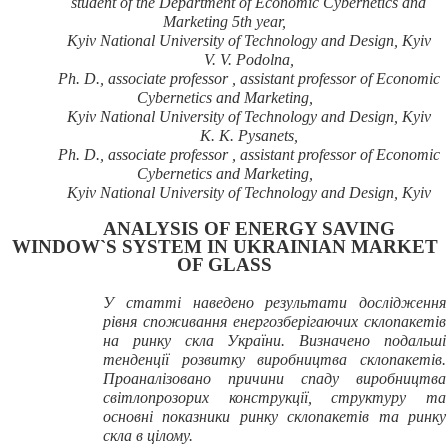
student of the Department of Economic Cybernetics and
Marketing 5th year,
Kyiv National University of Technology and Design, Kyiv
V. V. Podolna,
Ph. D., associate professor , assistant professor of Economic
Cybernetics and Marketing,
Kyiv National University of Technology and Design, Kyiv
K. K. Pysanets,
Ph. D., associate professor , assistant professor of Economic
Cybernetics and Marketing,
Kyiv National University of Technology and Design, Kyiv
ANALYSIS OF ENERGY SAVING
WINDOW`S SYSTEM IN UKRAINIAN MARKET
OF GLASS
У статті наведено результати дослідження
рівня споживання енергозберігаючих склопакетів
на ринку скла України. Визначено подальші
тенденції розвитку виробництва склопакетів.
Проаналізовано причини спаду виробництва
світлопрозорих конструкції, структуру та
основні показники ринку склопакетів та ринку
скла в цілому.