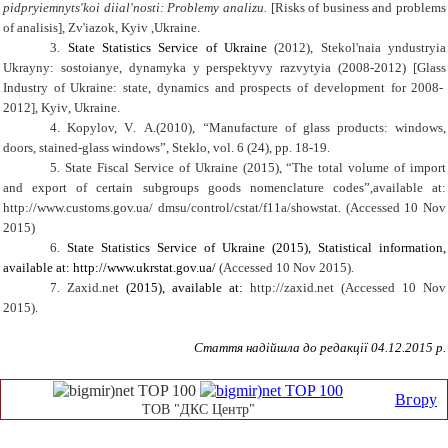
pidpryiemnyts'koi diial'nosti: Problemy analizu.
[
Risks
of
business
and problems
of analisis]
, Zv'iazok
, Kyiv ,Ukraine.
3.
State Statistics Service of Ukraine
(
201
2),
Stekol'naia yndustryia
Ukrayny: sostoianye, dynamyka y perspektyvy razvytyia (2008-2012)
[
Glass
Industry of Ukraine
: state, dynamics and
prospects of development
for 2008-
2012]
,
Kyiv
,
Ukraine
.
4.
Kopylov,
V
.
A
.(2010),
“
Manufacture of glass products: windows,
doors, stained-glass windows
”
, Stek
l
o
, vol. 6 (24), pp. 18-19.
5.
State Fiscal Service of Ukraine
(2015), “The total volume of import
and export of certain subgroups goods nomenclature codes”,
available at:
http://www.customs.gov.ua/ dmsu/control/cstat/f11a/showstat.
(
Accessed
10 Nov
2015)
6.
State Statistics Service of Ukraine (201
5
), Statistical information,
available at: http://www.ukrstat.gov.ua/
(Accessed 10 Nov 2015).
7.
Z
axid.net
(201
5
), available at:
http://zaxid.net
(Accessed 10 Nov
2015).
Стаття надійшла до редакції
04
.12.2015 р.
Вгору
ТОВ "ДКС Центр"