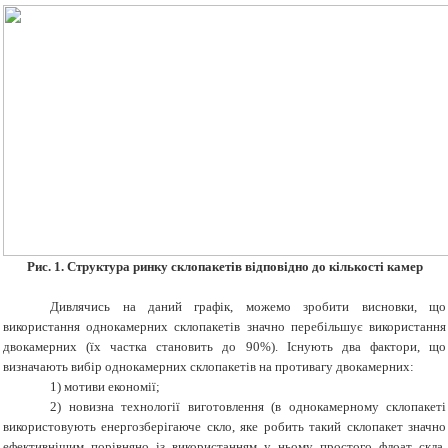
Рис.
1.
Структура ринку склопакетів відповідно до кількості камер
Дивлячись на даний графік, можемо зробити висновки, що
використання однокамерних склопакетів значно перебільшує використання
двокамерних (їх частка становить до 90%). Існують два фактори, що
визначають вибір однокамерних склопакетів на противагу двокамерних:
1) мотиви економії
;
2) новизна технології виготовлення (в однокамерному склопакеті
використовують енергозберігаюче скло, яке робить такий склопакет значно
ефективнішим порівняно із використанням у ньому простого флоат скла,