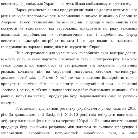
негативну відповідь для України в чомусь більш глобальному та суттєвому.
Наразі українська скляна продукція ще поки не досягла оптимального
рівня конкурентоспроможності в порівнянні з низкою компаній з Європи та
Америки. Також технологічні та інноваційні підходи у виробництві скла
вказують на відставання від зарубіжних конкурентів по ряду важливих
показників виробництва як технологічних так і виробничих. Серед
негативних факторів потрібно вказати і те, що вплив на навколишнє
середовище на порядок вище, ніж у конкурентів з Європи.
Ціна енергоносіїв для українських виробників скла відіграє досить
важливу роль, а саме вартість російського газу і електроенергії. Важливо
також додати, що виробники не застраховані від можливих політичних
ризиків, коливань цін на сировинні матеріали, сезонної кон'юнктури,
домовленостей між країнами. У той же час з великою ймовірністю можна
припустити помітне збільшення попиту на продукцію зі скла на прикінці
весною і влітку у зв'язку з пожвавленням робіт будівельних компаній. Як і
раніше, попит на скляну продукцію буде задовольнятися саме за рахунок
імпорту.
Розглянемо перспективи розвитку українського ринку скла на 2016
рік. За даними компанії Захід
[6]
.У 2016 році слід очікувати виникнення
дефіциту листового флоат-скла на території України. Причина нестачі скляної
продукції буде викликана розривом між попитом на скляною продукцію і
скороченням виробничих потужностей виробників скла, а саме