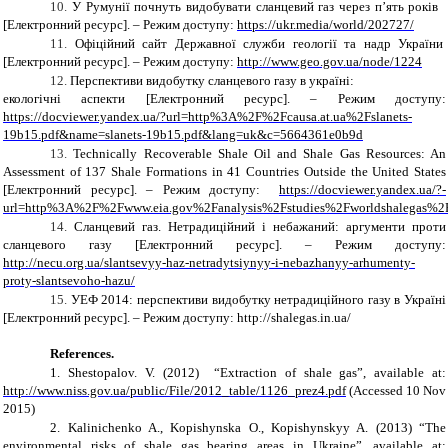
10.
У Румунії почнуть видобувати сланцевий газ через п’ять років
[Електронний ресурс]. – Режим доступу:
https://ukr.media/world/202727/
11.
Офіційний сайт Державної служби геології та надр України
[Електронний ресурс]. – Режим доступу:
http://www.geo.gov.ua/node/1224
12.
Перспективи видобутку сланцевого газу в україні:
екологічні аспекти [Електронний ресурс]. – Режим доступу:
https://docviewer.yandex.ua/?url=http%3A%2F%2Fcausa.at.ua%2Fslanets-
19b15.pdf&name=slanets-19b15.pdf&lang=uk&c=5664361e0b9d
13.
Technically Recoverable Shale Oil and Shale Gas Resources: An
Assessment of 137 Shale Formations in 41 Countries Outside the United States
[Електронний ресурс]. – Режим доступу:
https://docviewer.yandex.ua/?-
url=http%3A%2F%2Fwww.eia.gov%2Fanalysis%2Fstudies%2Fworldshalegas%2
14.
Сланцевий газ. Нетрадиційний і небажаний: аргументи проти
сланцевого газу [Електронний ресурс]. – Режим доступу:
http://necu.org.ua/slantsevyy-haz-netradytsiynyy-i-nebazhanyy-arhumenty-
proty-slantsevoho-hazu/
15.
УЕФ 2014: перспективи видобутку нетрадиційного газу в Україні
[Електронний ресурс]. – Режим доступу: http://shalegas.in.ua/
References
.
1.
Shestopalov. V.
(2012)
“
Extraction of shale gas
”,
available at:
http://www.niss.gov.ua/public/File/2012_table/1126_prez4.pdf
(Accessed 1
0
Nov
2015)
2.
Kalinichenko
A., Kopishynska
O
., Kopishynskyy
A.
(2013) “The
environmental risks of shale gas bearing areas in Ukraine”,
available at: