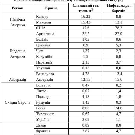
Сланцевий газ,
Нафта, млрд.
Регіон
Країна
3
трлн.
м
барелів
Канада
16,22
8,8
Північна
Мексика
15,43
13,1
Америка
США
17,6
78,2
Аргентина
22,7
27,0
Болівія
1,03
0,6
Бразилія
6,9
5,3
Південна
Чилі
1,37
2,3
Америка
Колумбія
1,5
6,8
Парагвай
2,13
3,7
Уругвай
0,13
0,6
Венесуела
4,73
13,4
Австралія
Австралія
12,15
15,6
Болгарія
0,47
0,2
Литва
0,07
1,4
Польща
4,13
1,8
Східна Європа
Румунія
1,43
0,3
Росія
8,06
74,6
Туреччина
0,67
4,7
Україна
3,62
1,1
Данія
0,89
0,0
Франція
3,87
4,7