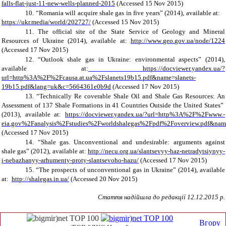
falls-flat-just-11-new-wells-planned-2015
(Accessed 15 Nov 2015)
10.
“Romania will acquire shale gas in five years” (2014), available at:
https://ukr.media/world/202727/
(Accessed 15 Nov 2015)
11.
The official site of the State Service of Geology and Mineral
Resources of Ukraine (2014), available at:
http
://
www
.
geo
.
gov
.
ua
/
node
/1224
(Accessed 17 Nov 2015)
12.
“Outlook shale gas in Ukraine: environmental aspects” (2014),
available at:
https://docviewer.yandex.ua/?
url=http%3A%2F%2Fcausa.at.ua%2Fslanets19b15.pdf&name=slanets-
19b15.pdf&lang=uk&c=5664361e0b9d
(Accessed 17 Nov 2015)
13.
“Technically Re coverable Shale Oil and Shale Gas Resources: An
Assessment of 137 Shale Formations in 41 Countries Outside the United States”
(2013), available at:
https://docviewer.yandex.ua/?url=http%3A%2F%2Fwww.
-
eia.gov%2Fanalysis%2Fstudies%2Fworldshalegas%2Fpdf%2Foverview.pdf&na
(Accessed 17 Nov 2015)
14.
“Shale gas. Unconventional and undesirable: arguments against
shale gas” (2012), available at:
http://necu.org.ua/slantsevyy-haz-netradytsiynyy-
i-nebazhanyy-arhumenty-proty-slantsevoho-hazu/
(Accessed 17 Nov 2015)
15.
“The prospects of unconventional gas in Ukraine” (2014), available
at:
http
://
shalegas
.
in
.
ua
/
(Accessed 20 Nov 2015)
Стаття надійшла до редакції
12
.12.2015 р.
Вгору