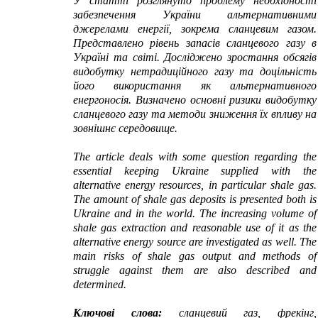
У статті розглянуто проблему необхідності
забезпечення України альтернативними
джерелами енергії, зокрема сланцевим газом.
Представлено рівень запасів сланцевого газу в
Україні та світі. Досліджено зростання обсягів
видобутку нетрадиційного газу та доцільність
його використання як альтернативного
енергоносія. Визначено основні ризики видобутку
сланцевого газу та методи зниження їх впливу на
зовнішнє середовище.
The article deals with some question regarding the
essential keeping Ukraine supplied with the
alternative energy resources, in particular shale gas.
The amount of shale gas deposits is presented both is
Ukraine and in the world. The increasing volume of
shale gas extraction and reasonable use of it as the
alternative energy source are investigated as well. The
main risks of shale gas output and methods of
struggle against them are also described and
determined.
Ключові слова:
сланцевий газ, фрекінг,