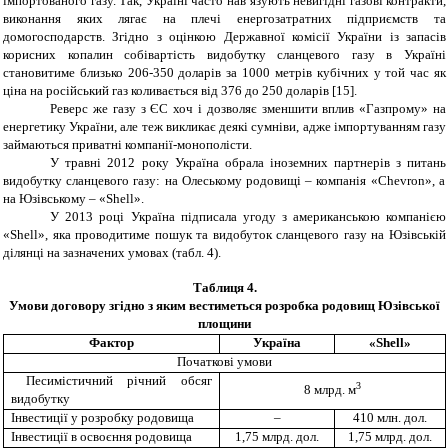
імпортованого газу. Так, Україні часто нав’язують невигідні газові контракти,
виконання яких лягає на плечі енергозатратних підприємств та
домогосподарств. Згідно з оцінкою Державної комісії України із запасів
корисних копалин собівартість видобутку сланцевого газу в Україні
становитиме близько 206-350 доларів за 1000 метрів кубічних у той час як
ціна на російський газ коливається від 376 до 250 доларів [15].
Реверс же газу з ЄС хоч і дозволяє зменшити вплив «Газпрому» на
енергетику України, але теж викликає деякі сумніви, адже імпортуванням газу
займаються приватні компанії-монополісти.
У
травні 2012 року Україна
о
брала іноземних партнерів
з питань
видобутку
сланцевого газу: на Олеському родовищі –
компанія
«
Chevron
»
, а
на Юзівському –
«
Shell
».
У 2013 ро
ці
Україна підписала угоду з американською компанією
«
Shell
»
, яка
проводитиме
пошук та видобу
ток
сланцевого газу на Юзівській
ділянці
на зазначених умовах (табл. 4).
Таблиця 4.
Умови договору згідно з яким вестиметься розробка родовищ Юзівської
площини
Фактор
Україна
«
Shell
»
Початкові умови
Песимістичний річний обсяг
3
8 млрд.
м
видобутку
Інвестиції у розробку родовища
–
410 млн. дол.
Інвестиції в освоєння родовища
1,75 млрд. дол.
1,75 млрд. дол.