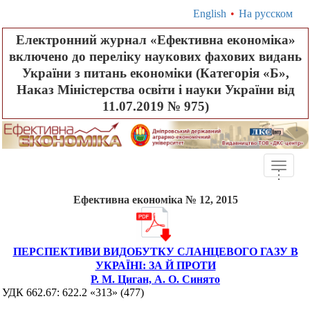
English
•
На русском
Електронний журнал «Ефективна економіка»
включено до переліку наукових фахових видань
України з питань економіки (Категорія «Б»,
Наказ Міністерства освіти і науки України від
11.07.2019 № 975)
Toggle
.
.
.
naviga
Ефективна економіка № 12, 2015
ПЕРСПЕКТИВИ ВИДОБУТКУ СЛАНЦЕВОГО ГАЗУ В
УКРАЇНІ: ЗА Й ПРОТИ
Р. М. Циган, А. О. Синято
УДК
662.67:
622.2 «
313
»
(477)