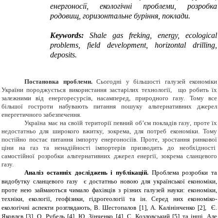
енергоносії, екологічні проблеми, розробка
родовищ, горизонтальне буріння, поклади.
Keywords
:
Shale gas frekin
g
, energy, ecological
problems, field development, horizontal drilling
,
deposits.
Постановка проблеми.
Сьогодні у більшості галузей економіки
України породжується використання застарілих технології, що робить їх
залежними від енергоресурсів, насамперед, природного газу.
Тому все
більшої гостроти набувають питання пошуку
альтернативних
джерел
енергетичного забезпечення.
Україна
має
на своїй території певний об’єм
покладів
газу
, п
роте
їх
недостатньо для
широкого вжитку, зокрема, для потреб економіки
.
Тому
постійно постає питання імпорту енергоносіїв. Проте, зростання ринкової
ціни на газ та ненадійності імпортерів призводить до необхідності
самостійної розробки альтернативних джерел енергії, зокрема сланцевого
газу.
А
наліз останніх досліджень і публікацій
.
Проблема розробки та
видобутку сланцевого газу є достатньо новою для української економіки,
проте нею займаються чимало фахівців з різних галузей науки: економіки,
техніки, екології, геофізики, гідрогеології та ін. Серед них економіко-
екологічні аспекти розглядають, В. Шестопалов
[
1
]
, А. Калінінченко
[
2
]
, Є.
Яковлєв
[
3
]
, О. Рубель
[
4
]
, Ю. Зінченко
[
4
]
, С. Козловський
[
5
]
та інші.
Але