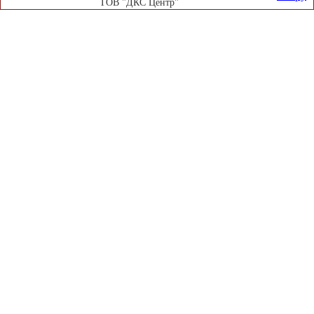
ТОВ "ДКС Центр"