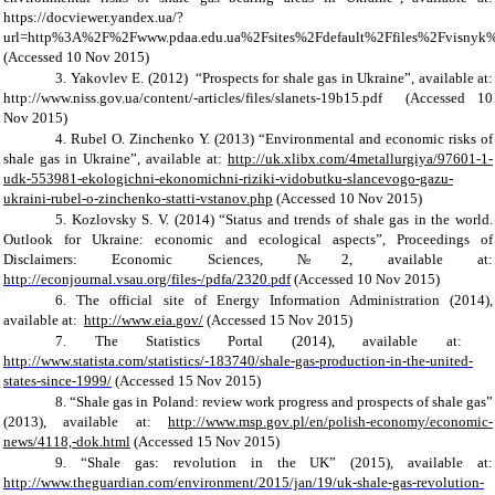
https://docviewer.yandex.ua/?
url=http%3A%2F%2Fwww.pdaa.edu.ua%2Fsites%2Fdefault%2Ffiles%2Fvisny
(Accessed 1
0
Nov 2015)
3.
Yakovlev
E.
(2012) “
Prospects for shale gas in Ukraine
”,
available at:
http://www.niss.gov.ua/content/
-
articles/files/slanets-19b15.pdf
(Accessed 1
0
Nov 2015)
4.
Rubel O. Zinchenko Y.
(2013) “
Environmental and economic risks of
shale gas in Ukraine
”,
available at:
http://uk.xlibx.com/4metallurgiya/97601-1-
udk-553981-ekologichni-ekonomichni-riziki-vidobutku-slancevogo-gazu-
ukraini-rubel-o-zinchenko-statti-vstanov.php
(Accessed 1
0
Nov 2015)
5.
Kozlovsky S. V. (2014) “Status and trends of shale gas in the world.
Outlook for Ukraine: economic and ecological aspects”, Proceedings of
Disclaimers: Economic Sciences, №2, available at:
http://econjournal.vsau.org/files-/pdfa/2320.pdf
(Accessed 1
0
Nov 2015)
6.
The official site of Energy Information Administration (2014),
available at:
http
://
www
.
eia
.
gov
/
(Accessed 15 Nov 2015)
7.
The Statistics Portal (2014), available at:
http://www.statista.com/statistics/
-
183740/shale-gas-production-in-the-united-
states-since-1999/
(Accessed 15 Nov 2015)
8.
“Shale gas in Poland: review work progress and prospects of shale gas”
(2013), available at:
http
://
www
.
msp
.
gov
.
pl
/
en
/
polish
-
economy
/
economic
-
news
/4118,
-dok
.
html
(Accessed 15 Nov 2015)
9.
“Shale gas: revolution in the UK” (2015), available at:
http://www.theguardian.com/environment/2015/jan/19/uk-shale-gas-revolution-