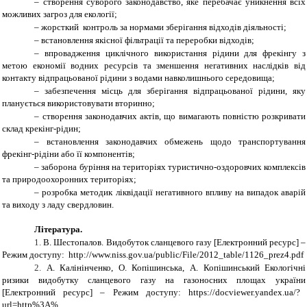
–
створення суворого законодавство, яке перебачає уникнення всіх
можливих загроз для екології;
–
жорсткий контроль за нормами зберігання відходів діяльності;
–
встановлення якісної фільтрації та переробки відходів;
–
впровадження циклічного використання рідини для фрекінгу з
метою економії водних ресурсів та зменшення негативних наслідків від
контакту відпрацьованої рідини з водами навколишнього середовища;
–
забезпечення місць для зберігання відпрацьованої рідини, яку
планується використовувати вторинно;
–
створення законодавчих актів, що вимагають повністю розкривати
склад крекінг-рідин;
–
встановлення
законодавчих обмежень щодо транспортування
фрекінг-рідін
и
або її компонентів
;
–
заборона буріння на територіях туристично-оздоровчих комплексів
та природоохоронних територіях;
–
розробка методик ліквідації негативного впливу на випадок аварій
та виходу з ладу свердловин
.
Література
.
1.
В. Шестопалов.
Видобуток сланцевого газу [Електронний ресурс] –
Режим доступу: http://www.niss.gov.ua/public/File/2012_table/1126_prez4.pdf
2.
А. Калінінченко
, О.
Копішинська,
А.
Копішинський
Е
кологічні
ризики видобутку сланцевого газу
на газоносних площах україни
[Електронний ресурс] – Режим доступу: https://docviewer.yandex.ua/?
url=http%3A%