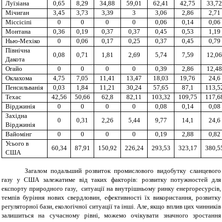
Луїзіана
0,65
8,29
34,88
59,01
62,41
42,75
33,72
Мічиган
3,45
3,73
3,39
3
3,06
2,86
2,71
Міссісіпі
0
0
0
0
0,06
0,14
0,06
Монтана
0,36
0,19
0,37
0,37
0,45
0,53
1,19
Нью-Мехіко
0
0,06
0,17
0,25
0,37
0,45
0,79
Північна
0,08
0,71
1,81
2,69
5,74
7,59
12,06
Дакота
Огайо
0
0
0
0
0,39
2,86
12,48
Оклахома
4,75
7,05
11,41
13,47
18,03
19,76
24,6
Пенсильванія
0,03
1,84
11,21
30,24
57,65
87,1
113,5
Техас
42,56
50,66
62,8
82,11
103,32
109,75
117,6
Вірджинія
0
0
0
0
0,08
0,14
0,08
Західна
0
0,31
2,26
5,44
9,77
14,1
24,6
Вірджинія
Вайомінг
0
0
0
0
0,19
2,88
0,82
Усього в
60,34
87,91
150,92
226,24
293,53
323,17
380,5
США
Загалом подальший розвиток промислового видобутку сланцевого
газу у США залежатиме від таких факторів: розвитку потужностей для
експорту природного газу, ситуації на внутрішньому ринку енергоресурсів,
темпів буріння нових свердловин, ефективності їх використання, розвитку
регуляторної бази, екологічної ситуації та інші. Але, якщо вплив цих чинників
залишиться на сучасному рівні, можемо очікувати значного зростання