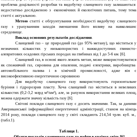
проблема
доцільності розробки та видобутку сланцевого газу залишаються
недостатньо дослідженою з економічних й екологічних питань
, тому тема
статті є актуальною.
Метою
статті є обґрунтування необхідності видобутку сланцевого
газу з урахуванням заходів зменшення його впливу на навколишнє
середовище.
Виклад основних результатів дослідження
.
Сланцевий газ –
це
природний газ (до 95% метану), що міститься у
незначних кількостях у
низькопористих і
важкодоступних
глинисто-
алевритових осадових
гірських породах на
глибинах від 1 до 5-6 км. [
6
].
Сланцевий газ, в основі якого лежить метан,
може
використову
ватися
як споживчий
газ, сировина для опалення, подачі електрики, виробництва
автомобільного палива і в хімічній промисловості
, адже він
є
високоефективною
енергетичною сировиною
Для видобутку сланцевого газу використовують горизонтальне
буріння і гідророзрив пласту. Хоча сланцевий газ міститься в невеликих
кількостях
(0,2-3,2 млрд м³/км²), але
,
за
рахунок
використання
великих площ
,
можна одержати значну кількість газу
[6]
.
Світові поклади сланцевого газу є досить значними. Так, з
а даними
Американської інформаційної енергетичної а
дміністрації
, станом на
кінець
2014 року, поклади сланцевого газу у світі складають 214
,
54 трлн.
куб.
м
.
,
(табл.1).
Таблиця 1.
Обсяги покладів сланцевого газу та нафти в країнах світу
[
6
]