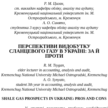
Р. М.
Циган
,
ст. викладач кафедри обліку, аналізу та аудиту,
Кременчуцький національний університет ім. М.
Остроградського, м. Кременчук
А. О. Синято
,
студентка 3 курсу кафедри обліку аналізу та аудиту
Кременчуцький національний університет ім. М.
Остроградського, м. Кременчук
ПЕРСПЕКТИВИ ВИДОБУТКУ
СЛАНЦЕВОГО ГАЗУ В УКРАЇНІ: ЗА Й
ПРОТИ
R
.
M
.
Tsygan
,
elder lecturer in accounting, analysis and audit,
Kremenchug National University Michael Ostrogradski
,
Kremenchug
А. О. Synyato,
student 3th year in accounting, analysis and audit,
Kremenchug National University Michael Ostrogradski
,
Kremenchug
SHALE GAS PROSPECTS IN UKRAINE: PROS AND CONS