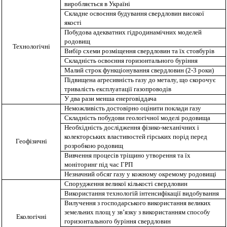
виробляється в Україні
Складне освоєння будування свердловин високої
якості
Побудова адекватних гідродинамічних моделей
родовищ
Технологічні
Вибір схеми розміщення свердловин та їх стовбурів
Складність освоєння горизонтального буріння
Малий строк функціонування свердловин (2-3 роки)
Підвищена агресивність газу до металу, що скорочує
тривалість експлуатації газопроводів
У два рази менша енерговіддача
Неможливість достовірно оцінити поклади газу
Складність побудови геологічної моделі родовища
Необхідність дослідження фізико-механічних і
колекторських властивостей гірських порід перед
Геофізичні
розробкою родовищ
Вивчення процесів тріщино утворення та їх
моніторинг під час ГРП
Незначний обсяг газу у кожному окремому родовищі
Спорудження великої кількості свердловин
Використання технологій інтенсифікації видобування
Вилучення з господарського використання великих
земельних площ у зв’
язку з
використанням способу
Екологічні
горизонтального буріння свердловин