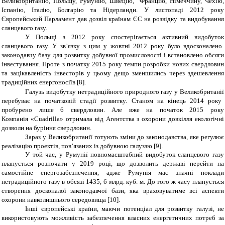
Великобританію, Польщу, Румунію, Швецію, Францію, Німеччину, Чехію,
Іспанію, Італію, Болгарію та Нідерланди.
У листопаді 2012 року
Євро
пейський П
арламент дав дозвіл
країнам Є
С
на розвідку та видобування
сланцевого газу.
У Польщі з
2012 року
спостерігається
активний видобуток
сланцевого газу. У зв’
язку з цим у жовтні
2012 року було вдосконалено
законодавчу базу для розвитку добувної промисловості і встановлено обсяги
інвестування. Проте з початку 2015 року темпи розробки нових свердловин
та зацікавленість інвесторів у цьому дещо зменшились через здешевлення
традиційних енергоносіїв [8].
Галузь видобутку нетрадиційного природного газу у Великобританії
перебуває
на початковій стадії розвитку. Станом на кінець 2014 року
пробурено лише 6 свердловин
. Але вже на початок 2015 року
Компанія
«
Cuadrilla
» отримала від Агентства з охорони довкілля екологічні
дозволи на буріння свердловин
.
Зараз
у Великобританії готують зміни до законодавства, яке регулює
реалізацію проектів
, пов’
язаних із добувною галуззю
[9].
У той час, у Румунії повномасштабний видобуток сланцевого газу
планується розпочати у 2019 році, що дозволить державі перейти на
самостійне енергозабезпечення, адже Румунія має значні поклади
нетрадиційного газу в обсязі 1435, 6 млрд. куб. м. До того ж часу планується
створення досконалої законодавчої бази, яка враховуватиме всі аспекти
охорони навколишнього середовища [10].
Інші європейські країни, маючи потенціал для розвитку галузі, не
використовують можливість забезпечення власних енергетичних потреб за