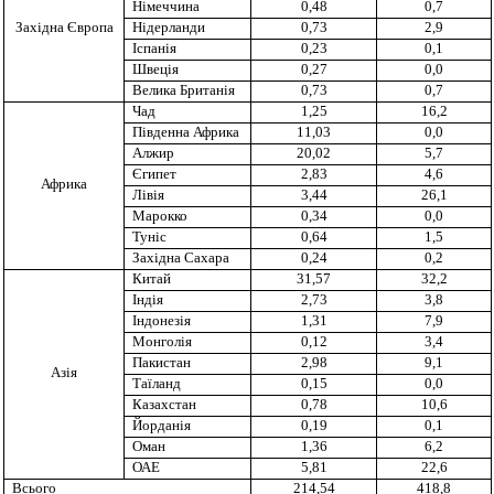
Німеччина
0,48
0,7
Західна Європа
Нідерланди
0,73
2,9
Іспанія
0,23
0,1
Швеція
0,27
0,0
Велика Британія
0,73
0,7
Чад
1,25
16,2
Південна Африка
11,03
0,0
Алжир
20,02
5,7
Єгипет
2,83
4,6
Африка
Лівія
3,44
26,1
Марокко
0,34
0,0
Туніс
0,64
1,5
Західна Сахара
0,24
0,2
Китай
31,57
32,2
Індія
2,73
3,8
Індонезія
1,31
7,9
Монголія
0,12
3,4
Пакистан
2,98
9,1
Азія
Таїланд
0,15
0,0
Казахстан
0,78
10,6
Йорданія
0,19
0,1
Оман
1,36
6,2
ОАЕ
5,81
22,6
Всього
214,54
418,8