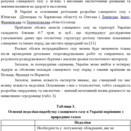
рахунок сланцевого газу у зв’
язку з
високими екологічними ризиками та
значним впливом на здоров’
я населення.
В Україні ж основними регіонами розробки сланцевого газу є
Юзівська (Донецька та Харківська області) та Олеська (
Львівськ
а
,
Івано-
Франківськ
а
та
Тернопільськ
а
област
і
) площі.
Приблизні обсяги запасів сланцевого газу на території України
складають близько 4-7 трлн. м. куб., що підтверджує дослідження
узагальнених даних про геологічну структуру регіону типових показників
сланцевих та інших порід, що містять природний газ [11].
Реальні обсяги нетрадиційного газу можна буде визначити тільки
після проведення детальних георозвідувальних робіт та спираючись на
результати розвідувального буріння і аналізів зразків геологічного матеріалу.
Загалом, за попередніми оцінками, Україна може ввійти в четвірку
лідерів за обсягами покладів сланцевого газу поряд з такими країнами як
Польща, Франція та Норвегія.
Загалом, значна кількість експертів вважає, що сланцевий газ має
велику кількість недоліків. Основними з них є технологічні, тобто складність
розробки свердловин, та екологічні – значний негативний вплив діяльності на
навколишнє середовище (табл. 3).
Таблиця 3.
Основні недоліки видобутку сланцевого газу в Україні порівняно з
природним газом
Недоліки
Необхідність у потужному обладнанні, яке не