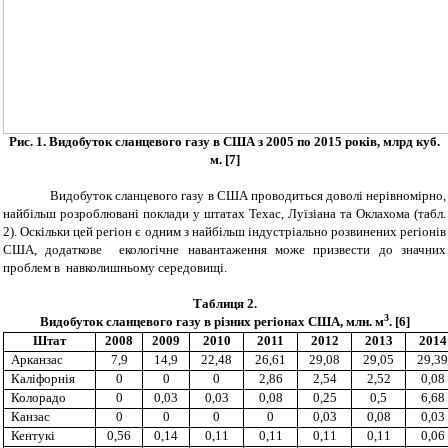
Рис. 1.
Видобуток сланцевого газу в США з 2005 по 2015 років,
млрд
куб.
м.
[
7
]
Видобуток сланцевого газу в США проводиться доволі нерівномірно,
найбільш розроблювані поклади у штатах Техас, Луїзіана та Оклахома (табл.
2). Оскільки цей регіон є одним з найбільш індустріально розвинених регіонів
США, додаткове екологічне навантаження може призвести до значних
проблем в навколишньому середовищі.
Таблиця 2.
3
Видобуток сланцевого газу в різних регіонах США, млн.
м
. [6]
Штат
2008
2009
2010
2011
2012
2013
2014
Арканзас
7,9
14,9
22,48
26,61
29,08
29,05
29,39
Каліфорнія
0
0
0
2,86
2,54
2,52
0,08
Колорадо
0
0,03
0,03
0,08
0,25
0,5
6,68
Канзас
0
0
0
0
0,03
0,08
0,03
Кентукі
0,56
0,14
0,11
0,11
0,11
0,11
0,06