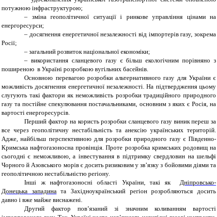
потужною інфраструктурою;
–
зміна геополітичної ситуації і ринкове управління цінами на
енергоресурси;
–
досягнення енергетичної незалежності від імпортерів газу, зокрема
Росії;
–
загальний розвиток національної економіки;
–
використання сланцевого газу є більш екологічним порівняно з
поширеною в Україні розробкою вугільних басейнів.
Основною перевагою розробки альтернативного газу для України є
можливість досягнення енергетичної незалежності. На підтвердження цьому
слугують такі фактори як неможливість розробки традиційного природного
газу та постійне спекулювання постачальниками, основним з яких є Росія, на
вартості енергоресурсів.
Перший фактор на користь розробки сланцевого газу виник переш за
все через геополітичну нестабільність та анексію українських територій.
Адже, найбільш перспективною для розробки природного газу є
Південно-
Кримська нафтогазоносна провінція
. Проте розробка кримських родовищ на
сьогодні є неможливою, а інвестування в підтримку свердловин на шельфі
Чорного й Азовського морів є досить ризиковим у зв’язку з бойовими діями та
геополітичною нестабільністю регіону.
Інші ж нафтогазоносні області України, такі як
Дніпровсько-
Донецька западина
та Західноукраїнський регіон розробляються досить
давно і вже майже виснажені.
Другий фактор пов’
язаний
зі значним коливанням вартості