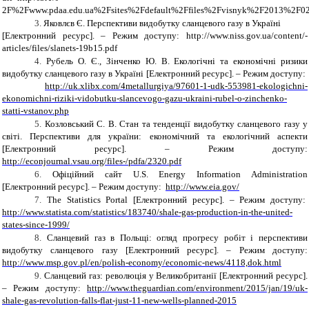
2F%2Fwww.pdaa.edu.ua%2Fsites%2Fdefault%2Ffiles%2Fvisnyk%2F2013%2F0
3.
Яковлєв Є. Перспективи видобутку сланцевого газу в Україні
[Електронний ресурс]. – Режим доступу:
http://www.niss.gov.ua/content/
-
articles/files/slanets-19b15.pdf
4.
Рубель О.
Є., Зінченко Ю.
В. Екологічні та економічні ризики
видобутку сланцевого газу в Україні
[Електронний ресурс]. – Режим доступу:
http://uk.xlibx.com/4metallurgiya/97601-1-udk-553981-ekologichni-
ekonomichni-riziki-vidobutku-slancevogo-gazu-ukraini-rubel-o-zinchenko-
statti-vstanov.php
5.
Козловський С. В. Стан та тенденції видобутку сланцевого газу у
світі. Перспективи для україни: економічний та екологічний аспекти
[Електронний ресурс]. – Режим доступу:
http://econjournal.vsau.org/files-/pdfa/2320.pdf
6.
Офіційний сайт U.S. Energy Information Administration
[Електронний ресурс]. – Режим доступу:
http://www.eia.gov/
7.
The Statistics Portal [Електронний ресурс]. – Режим доступу:
http://www.statista.com/statistics/183740/shale-gas-production-in-the-united-
states-since-1999/
8.
Сланцевий газ в Польщі: огляд прогресу робіт і перспективи
видобутку сланцевого газу [Електронний ресурс]. – Режим доступу:
http
://
www
.
msp
.
gov
.
pl
/
en
/
polish
-
economy
/
economic
-
news
/4118,
dok
.
html
9.
Сланцевий газ: революція у Великобританії [Електронний ресурс].
– Режим доступу:
http://www.theguardian.com/environment/2015/jan/19/uk-
shale-gas-revolution-falls-flat-just-11-new-wells-planned-2015