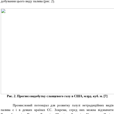
добування цього виду палива (рис. 2).
Рис. 2.
Прогноз видобутку сланцевого газу в США,
млрд.
куб.
м.
[
7
]
Промисловий потенціал для розвитку галузі нетрадиційних видів
палива є і в деяких країнах ЄС. Зокрема, серед них можна відзначити