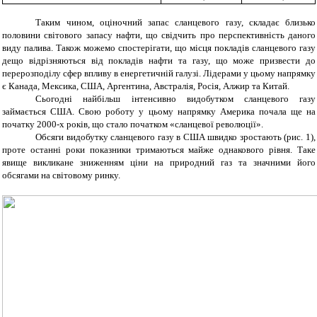
Таким чином
, оціночний запас сланцевого газу,
складає близько
половини світового
запасу
нафти, що
свідчит
ь
про перспективність
даного
виду палива.
Також можемо спостерігати, що місця покладів сланцевого газу
дещо відрізняються від покладів нафти та газу, що може призвести до
перерозподілу сфер впливу в енергетичній галузі. Лідерами у цьому напрямку
є Канада, Мексика, США, Аргентина, Австралія, Росія, Алжир та Китай.
Сьогодні найбільш інтенсивно видобутком сланцевого газу
займається США. Свою роботу у цьому напрямку Америка почала ще на
початку 2000-х років, що стало початком «сланцевої революції».
Обсяги видобутку сланцевого газу в США швидко зростають (рис. 1),
проте останні роки показники тримаються майже однакового рівня. Таке
явище викликане зниженням ціни на природний газ та значними його
обсягами на світовому ринку.