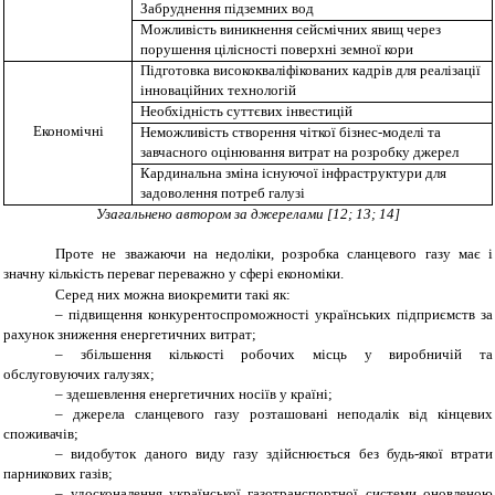
Забруднення підземних вод
Можливість виникнення сейсмічних явищ через
порушення цілісності поверхні земної кори
Підготовка висококваліфікованих кадрів для реалізації
інноваційних технологій
Необхідність суттєвих інвестицій
Економічні
Неможливість створення чіткої бізнес-моделі та
завчасного оцінювання витрат на розробку джерел
Кардинальна зміна існуючої інфраструктури для
задоволення потреб галузі
Узагальнено автором за джерелами
[
12; 13; 14
]
Проте не зважаючи на недоліки, розробка сланцевого газу має і
значну кількість переваг переважно у сфері економіки.
Серед них можна виокремити такі як:
–
підвищення
конкурентоспроможності
у
країнських підприємств за
рахунок зниження енергетичних витрат;
–
збільшення
кількості
робочих
місць у виробничій та
обслуговуючих галузях;
–
здешевлення енергетичних носіїв у країні;
–
джерела сланцевого газу розташовані неподалік від кінцевих
споживачів;
–
видобуток даного виду газу здійснюється без будь-якої втрати
парникових газів;
–
удосконалення української газотранспортної системи оновленою