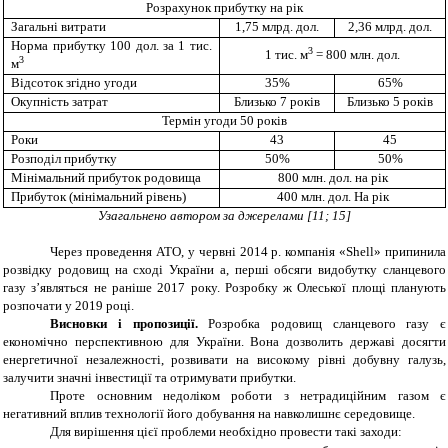
Розрахунок прибутку на рік
Загальні витрати
1,75 млрд. дол.
2,36 млрд. дол.
Норма прибутку 100 дол. за 1 тис.
3
1 тис.
м
= 800 млн. дол.
3
м
Відсоток згідно угоди
35%
65%
Окупність затрат
Близько 7 років
Близько 5 років
Термін угоди 50 років
Роки
43
45
Розподіл прибутку
50%
50%
Мінімальний прибуток родовища
800 млн. дол. на рік
Прибуток (мінімальний рівень)
400 млн. дол. На рік
Узагальнено автором за джерелами
[
11; 15
]
Через проведення АТО, у червні 2014 р. компанія «
Shell
» припинила
розвідку родовищ на сході України а, перші обсяги видобутку сланцевого
газу з’являться не раніше 2017 року. Розробку ж Олеської площі планують
розпочати у 2019 році.
Висновки і пропозиції.
Розробка родовищ сланцевого газу є
економічно перспективною для України. Вона дозволить державі досягти
енергетичної незалежності, розвивати на високому рівні добувну галузь,
залучити значні інвестиції та отримувати прибутки.
Проте основним недоліком роботи з нетрадиційним газом є
негативний вплив технології його добування на навколишнє середовище.
Для вирішення цієї проблеми необхідно провести такі заходи: