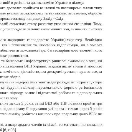
ицій в регіоні та для економіки України в цілому.
кого дозволяє приймати вантажні та пасажирські літаки типу
ртним вузлом пасажирських та вантажних перевезень, обробки
вроазіатському напрямку Захід - Схід.
алій сучасного етапу розвитку української економіки. Тому,
инципи побудови вільних економічних зон, визначити систему
ього народного господарства України) характер. Необхідно
 так і вітчизняних та іноземних підприємців, які в умовах
 забезпечити можливості для багатоваріантного економічного
може розвиватися.
а банківської інфраструктур ринкової економіки в зоні, які
о відтворення ВНП України, завдяки якому тільки й можливо
ономічною діяльністю, яка дискримінується, перш за все, за
тних зборів.
 залучення недержавних коштів для розбудови інфраструктури
итку. Будучи, в цілому, перспективною формою регіонального
ного підходу, великої підготовчої роботи та відповідальних
и в цілому.
ати не менше 5 років, за які ВЕЗ або ТПР повинна пройти три
адає органу її керування усі права і тільки через 5 років
дставі аналізу робиться висновок про подальшу долю ВЕЗ: чи
і, а якщо додати членів їх сімей, то математично показник
[6, с.98].