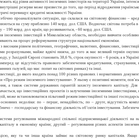
жить від рівня активності іноземних інвесторів на території України, інтенси
а внутрішні резерви може призвести до того, що період відродження українськ
утричі перевищує кредитні можливості України.
себічно проаналізувати ситуацію, що склалася на світовому фінансово – кред
нюються на суму приблизно 140 млрд. дол. США. Водночас світова потреба в н
у – 190 млрд. дол. країн, що розвиваються, - 60 млрд. дол. США.
я іноземних інвестицій в Миколаївську область, необхідно вивчити особливо
ливають на процес реформування структури національної економіки.
з високим рівнем політичних, географічних, валютних, фінансових, інвестиці
 розрахунками, майже вдвічі нижча, до того ж має великий термін окупност
оду, у Західній Європі становить 38,6 %, строк окупності – 6 років, а в Україн
амперед це відсутність правового забезпечення кредитування, страхування, 
инних галузей, що має попит на світових ринках) та інші.
естиції, до якого входять понад 100 різних правових і нормативних документів
ни «Про режим іноземного інвестування». У ньому є позитивні моменти, пов’яз
ння, а також системи державних гарантій захисту іноземного капіталу. Для
начається, що інвестиційних проектів із залученими іноземними інвестиціями,
рій, може встановлюватися пільговий режим інвестиційної та іншої господарськ
основних недоліки: по – перше, ненадійність; по – друге, відсутність компл
ичо – господарську та фінансову діяльність об’єктів інвестування. Забезпече
истеми регулювання міжнародної спільної підприємницької діяльності на н
апіталу в економіку країни; другий – регулювання різних аспектів іноземн
ією, яку та чи інша країна займає на світовому ринку капіталів. Якщо к