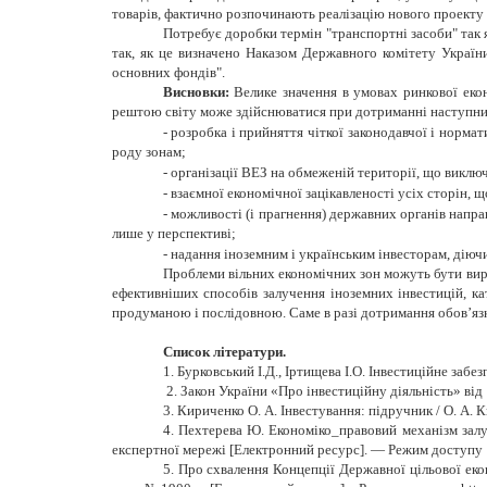
товарів, фактично розпочинають реалізацію нового проекту
Потребує доробки термін "транспортні засоби" так 
так, як це визначено Наказом Державного комітету України
основних фондів".
Висновки:
Велике значення в умовах ринкової екон
рештою світу може здійснюватися при дотриманні наступни
-
розробка і прийняття чіткої законодавчої і норма
роду зонам;
-
організації ВЕЗ на обмеженій території, що викл
-
взаємної економічної зацікавленості усіх сторін, 
-
можливості (і прагнення) державних органів напр
лише у перспективі;
-
надання іноземним і українським інвесторам, діючих
Проблеми вільних економічних зон можуть бути виріш
ефективніших способів залучення іноземних інвестицій, ка
продуманою і послідовною. Саме в разі дотримання обов’язк
Список літератури
.
1. Бурковський І.Д., Іртищева І.О. Інвестиційне заб
2. Закон України «Про інвестиційну діяльність» від 
3. Кириченко О. А. Інвестування: підручник / О. А. 
4. Пехтерева Ю. Економіко_правовий механізм залу
експертної мережі [Електронний ресурс]. — Режим доступу :
5. Про схвалення Концепції Державної цільової еко