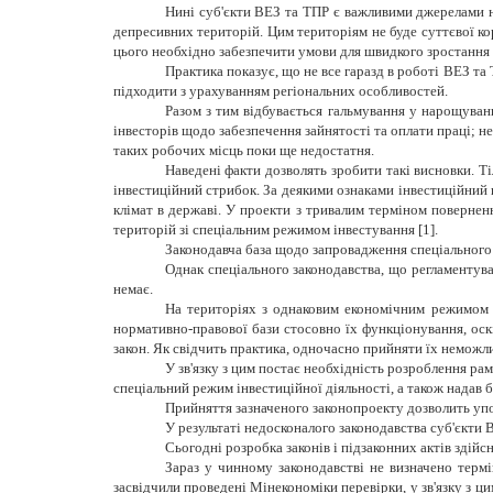
Нині суб'єкти ВЕЗ та ТПР є важливими джерелами н
депресивних територій. Цим територіям не буде суттєвої кор
цього необхідно забезпечити умови для швидкого зростання 
Практика показує, що не все гаразд в роботі ВЕЗ та
підходити з урахуванням регіональних особливостей.
Разом з тим відбувається гальмування у нарощуван
інвесторів щодо забезпечення зайнятості та оплати праці; н
таких робочих місць поки ще недостатня.
Наведені факти дозволять зробити такі висновки. Т
інвестиційний стрибок. За деякими ознаками інвестиційний к
клімат в державі. У проекти з тривалим терміном повернен
територій зі спеціальним режимом інвестування [1].
Законодавча база щодо запровадження спеціального 
Однак спеціального законодавства, що регламентува
немає.
На територіях з однаковим економічним режимом 
нормативно-правової бази стосовно їх функціонування, оск
закон. Як свідчить практика, одночасно прийняти їх неможл
У зв'язку з цим постає необхідність розроблення ра
спеціальний режим інвестиційної діяльності, а також надав
Прийняття зазначеного законопроекту дозволить упор
У результаті недосконалого законодавства суб'єкти В
Сьогодні розробка законів і підзаконних актів здій
Зараз у чинному законодавстві не визначено термін
засвідчили проведені Мінекономіки перевірки, у зв'язку з ц