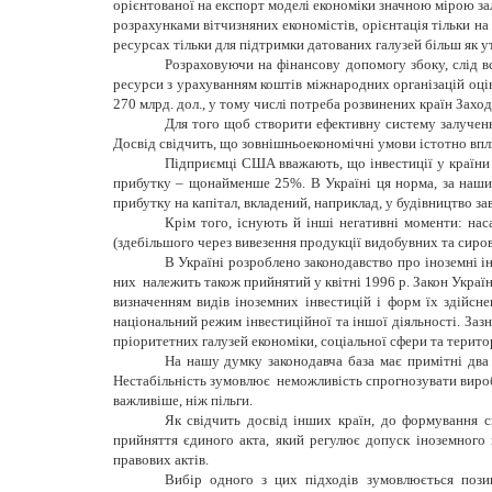
орієнтованої на експорт моделі економіки значною мірою зале
розрахунками вітчизняних економістів, орієнтація тільки н
ресурсах тільки для підтримки датованих галузей більш як 
Розраховуючи на фінансову допомогу збоку, слід в
ресурси з урахуванням коштів міжнародних організацій оці
270 млрд. дол., у тому числі потреба розвинених країн Заход
Для того щоб створити ефективну систему залученн
Досвід свідчить, що зовнішньоекономічні умови істотно вп
Підприємці США вважають, що інвестиції у країни 
прибутку – щонайменше 25%. В Україні ця норма, за нашими
прибутку на капітал, вкладений, наприклад, у будівництво зав
Крім того, існують й інші негативні моменти: нас
(здебільшого через вивезення продукції видобувних та сиров
В Україні розроблено законодавство про іноземні інв
них належить також прийнятий у квітні 1996 р. Закон Украї
визначенням видів іноземних інвестицій і форм їх здійсне
національний режим інвестиційної та іншої діяльності. Заз
пріоритетних галузей економіки, соціальної сфери та терито
На нашу думку законодавча база має примітні два 
Нестабільність зумовлює неможливість спрогнозувати виробн
важливіше, ніж пільги.
Як свідчить досвід інших країн, до формування с
прийняття єдиного акта, який регулює допуск іноземного к
правових актів.
Вибір одного з цих підходів зумовлюється позиц