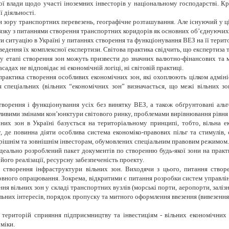
ї влади щодо участі іноземних інвесторів у національному господарстві. Кр
 діяльності.
ки зору транспортних перевезень, географічне розташування. Але існуючий у 
язку з питаннями створення транспортних коридорів як основних об’єднуючих 
 ситуацію в Україні у питаннях створення та функціонування ВЕЗ на її терито
едення їх комплексної експертизи. Світова практика свідчить, що експертиза 
у етапі створення зон можуть призвести до значних валютно-фінансових та ма
дах не відповідає ні економічній логіці, ні світовій практиці.
 практика створення особливих економічних зон, які охоплюють цілком адмініс
я спеціальних (вільних “економічних зон” визначається, що межі вільних з
ворення і функціонування усіх без винятку ВЕЗ, а також обґрунтовані альт
ивими змінами кон’юнктури світового ринку, проблемами вирівнювання рівня 
них зон в Україні базується на територіальному принципі, тобто, вільна ек
 де повинна діяти особлива система економіко-правових пільг та стимулів,
трішнім та зовнішнім інвесторам, обумовлених спеціальним правовим режимом.
ідеально розроблений пакет документів по створенню будь-якої зони на практи
його реалізації, ресурсну забезпеченість проекту.
 створення інфраструктури вільних зон. Виходячи з цього, питання створ
овного опрацювання. Зокрема, відкритими є питання розробки систем управлі
я вільних зон у складі транспортних вузлів (морські порти, аеропорти, залізни
ьних інтересів, порядок пропуску та митного оформлення ввезення (вивезення)
 територій сприяння підприємництву та інвестиціям - вільних економічних
міки.