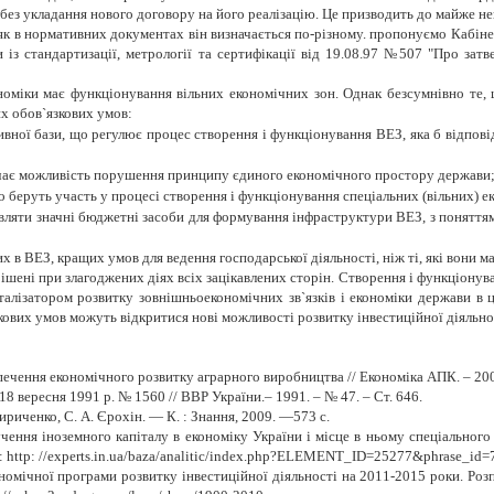
 без укладання нового договору на його реалізацію. Це призводить до майже 
як в нормативних документах він визначається по-різному. пропонуємо Кабіне
 із стандартизації, метрології та сертифікації від 19.08.97 №507 "Про за
оміки має функціонування вільних економічних зон. Однак безсумнівно те, щ
х обов`язкових умов:
тивної бази, що регулює процес створення і функціонування ВЕЗ, яка б відпов
ючає можливість порушення принципу єдиного економічного простору держави
що беруть участь у процесі створення і функціонування спеціальних (вільних) е
авляти значні бюджетні засоби для формування інфраструктури ВЕЗ, з поняття
 в ВЕЗ, кращих умов для ведення господарської діяльності, ніж ті, які вони ма
ені при злагоджених діях всіх зацікавлених сторін. Створення і функціонуван
талізатором розвитку зовнішньоекономічних зв`язків і економіки держави в 
ових умов можуть відкритися нові можливості розвитку інвестиційної діяльно
езпечення економічного розвитку аграрного виробництва // Економіка АПК. – 200
18 вересня 1991 р. № 1560 // ВВР України.– 1991. – № 47. – Ст. 646.
Кириченко, С. А. Єрохін. — К. : Знання, 2009. —573 с.
чення іноземного капіталу в економіку України і місце в ньому спеціального
 http: //experts.in.ua/baza/analitic/index.php?ELEMENT_ID=25277&phrase_id=
номічної програми розвитку інвестиційної діяльності на 2011-2015 роки. Ро