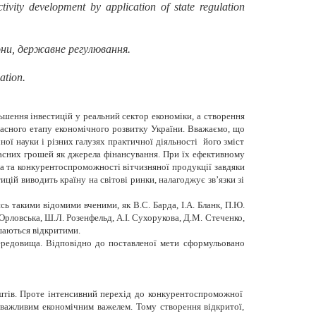
ivity development by application of state regulation
зони, державне регулювання.
ation.
ьшення інвестицій у реальний сектор економіки, а створення
часного етапу економічного розвитку України. Вважаємо, що
ої науки і різних галузях практичної діяльності його зміст
ласних грошей як джерела фінансування. При їх ефективному
ва та конкурентоспроможності вітчизняної продукції завдяки
цій виводить країну на світові ринки, налагоджує зв’язки зі
ь такими відомими вченими, як В.С. Барда, І.А. Бланк, П.Ю.
 Орловська, Ш.Л. Розенфельд, А.І. Сухорукова, Д.М. Стеченко,
шаються відкритими.
ередовища. Відповідно до поставленої мети сформульовано
штів. Проте інтенсивний перехід до конкурентоспроможної
є важливим економічним важелем. Тому створення відкритої,