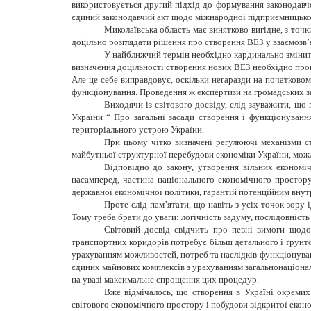
використовується другий підхід до формування законодавчо
єдиний законодавчий акт щодо міжнародної підприємницької
Миколаївська область має винятково вигідне, з точ
доцільно розглядати рішення про створення ВЕЗ у взаємозв’
У найближчий термін необхідно кардинально змінити
визначення доцільності створення нових ВЕЗ необхідно пров
Але це себе виправдовує, оскільки негаразди на початковом
функціонування. Проведення ж експертизи на громадських заса
Виходячи із світового досвіду, слід зауважити, що
України “ Про загальні засади створення і функціонуванн
територіального устрою України.
При цьому чітко визначені регулюючі механізми ст
майбутньої структурної перебудови економіки України, можл
Відповідно до закону, утворення вільних економіч
насамперед, частина національного економічного простору,
державної економічної політики, гарантій потенційним вну
Проте слід пам’ятати, що навіть з усіх точок зору 
Тому треба брати до уваги: логічність задуму, послідовність 
Світовий досвід свідчить про певні вимоги щодо
транспортних коридорів потребує більш детального і ґрунт
урахуванням можливостей, потреб та наслідків функціонуванн
єдиних майнових комплексів з урахуванням загальнонаціонал
на увазі максимальне спрощення цих процедур.
Вже відмічалось, що створення в Україні окремих
світового економічного простору і побудови відкритої еконо