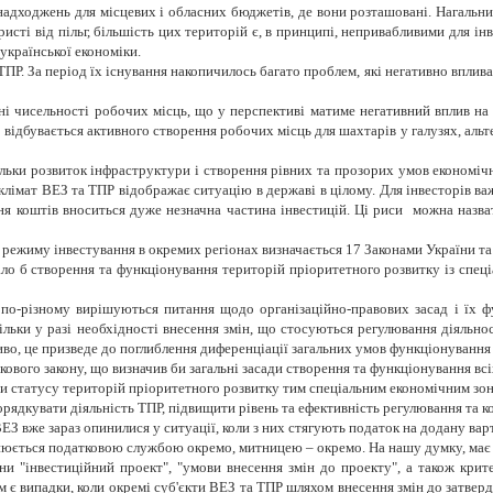
адходжень для місцевих і обласних бюджетів, де вони розташовані. Нагальн
исті від пільг, більшість цих територій є, в принципі, непривабливими для і
української економіки.
 ТПР. За період їх існування накопичилось багато проблем, які негативно вплив
ні чисельності робочих місць, що у перспективі матиме негативний вплив на 
е відбувається активного створення робочих місць для шахтарів у галузях, аль
ільки розвиток інфраструктури і створення рівних та прозорих умов економічн
лімат ВЕЗ та ТПР відображає ситуацію в державі в цілому. Для інвесторів важ
ня коштів вноситься дуже незначна частина інвестицій. Ці риси можна назват
режиму інвестування в окремих регіонах визначається 17 Законами України та
ло б створення та функціонування територій пріоритетного розвитку із спец
по-різному вирішуються питання щодо організаційно-правових засад і їх ф
ільки у разі необхідності внесення змін, що стосуються регулювання діяльно
иво, це призведе до поглиблення диференціації загальних умов функціонування
мкового закону, що визначив би загальні засади створення та функціонування вс
 би статусу територій пріоритетного розвитку тим спеціальним економічним з
ядкувати діяльність ТПР, підвищити рівень та ефективність регулювання та ко
ЕЗ вже зараз опинилися у ситуації, коли з них стягують податок на додану варті
снюється податковою службою окремо, митницею – окремо. На нашу думку, має б
и "інвестиційний проект", "умови внесення змін до проекту", а також крите
им є випадки, коли окремі суб'єкти ВЕЗ та ТПР шляхом внесення змін до затве