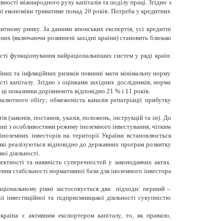
вності міжнародного руху капіталів та поділу праці. Згідно з
ої економіки триватиме понад 20 років. Потреба у кредитних
итному ринку. За даними японських експертів, усі кредитні
их (включаючи розвинені західні країни) становить близько
сті функціонування найраціональніших систем у ряді країн.
йних та інфляційних ризиків повинні мати мінімальну норму
і капіталу. Згідно з оцінками західних дослідників, норма
і ці показники дорівнюють відповідно 21 % і 11 років.
валютного обігу; обмеженість каналів репатріації прибутку
 (законів, постанов, указів, положень, інструкцій та ін). До
ані з особливостями режиму іноземного інвестування, чітким
 іноземних інвесторів на території України встановлюється
 які реалізуються відповідно до державних програм розвитку
ої діяльності.
ектності та наявність суперечностей у законодавчих актах.
ння стабільності нормативної бази для іноземного інвестора
аціональному рівні застосовується два підходи: перший –
ої інвестиційної та підприємницької діяльності сукупністю
раїна є активним експортером капіталу, то, як правило,