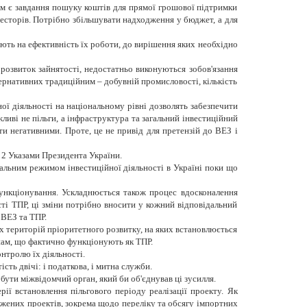
им є завдання пошуку коштів для прямої грошової підтримки
нвесторів. Потрібно збільшувати надходження у бюджет, а для
ають на ефективність їх роботи, до вирішення яких необхідно
розвиток зайнятості, недостатньо виконуються зобов'язання
тернативних традиційним – добувній промисловості, кількість
ої діяльності на національному рівні дозволять забезпечити
ливі не пільги, а інфраструктура та загальний інвестиційний
и негативними. Проте, це не привід для претензій до ВЕЗ і
 2 Указами Президента України.
іальним режимом інвестиційної діяльності в Україні поки що
ункціонування. Ускладнюється також процес вдосконалення
сті ТПР, ці зміни потрібно вносити у кожний відповідальний
 ВЕЗ та ТПР.
іх територій пріоритетного розвитку, на яких встановлюється
онам, що фактично функціонують як ТПР.
нтролю їх діяльності.
сть двічі: і податкова, і митна служби.
ути міжвідомчий орган, який би об'єднував ці зусилля.
рії встановлення пільгового періоду реалізації проекту. Як
рджених проектів, зокрема щодо переліку та обсягу імпортних