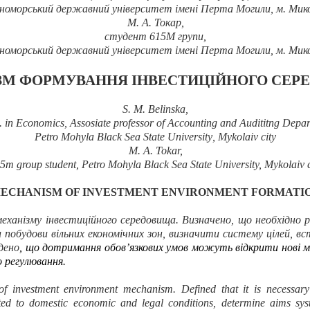
номорський державний університет імені Перта Могили, м. Мико
М.
А.
Токар
,
студент 615М групи,
номорський державний університет імені Перта Могили, м. Мико
ЗМ ФОРМУВАННЯ ІНВЕСТИЦІЙНОГО СЕР
S
.
M
.
Belinska,
. in Economics
,
Assosiate professor of Accounting and Audititng Depa
Petro Mohyla Black Sea State University
,
Mykolaiv city
M. A. Tokar,
5m group student, Petro Mohyla Black Sea State University, Mykolaiv c
ECHANISM OF INVESTMENT ENVIRONMENT FORMATI
еханізму інвестиційного середовища
. Визначен
о, що необхідно 
 побудови вільних економічних зон, визначити систему цілей, в
дено
, що дотримання обов’язкових умов можуть відкрити нові м
 регулювання.
 of investment environment mechanism. Defined that it is necessar
ed to domestic economic and legal conditions, determine aims syste