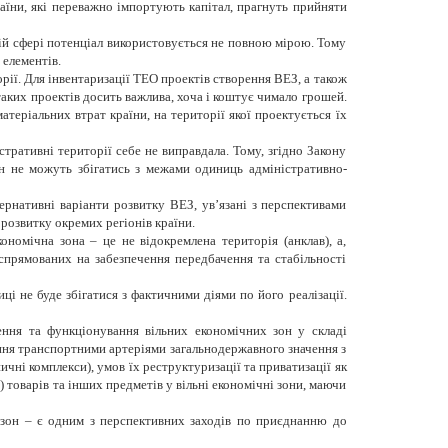
аїни, які переважно імпортують капітал, прагнуть прийняти
цій сфері потенціал використовується не повною мірою. Тому
елементів.
рії. Для інвентаризації ТЕО проектів створення ВЕЗ, а також
таких проектів досить важлива, хоча і коштує чимало грошей.
теріальних втрат країни, на території якої проектується їх
тративні території себе не виправдала. Тому, згідно Закону
он не можуть збігатись з межами одиниць адміністративно-
ернативні варіанти розвитку ВЕЗ, ув’язані з перспективами
розвитку окремих регіонів країни.
ономічна зона – це не відокремлена територія (анклав), а,
 спрямованих на забезпечення передбачення та стабільності
ці не буде збігатися з фактичними діями по його реалізації.
ення та функціонування вільних економічних зон у складі
ння транспортними артеріями загальнодержавного значення з
чні комплекси), умов їх реструктуризації та приватизації як
 товарів та інших предметів у вільні економічні зони, маючи
 зон – є одним з перспективних заходів по приєднанню до