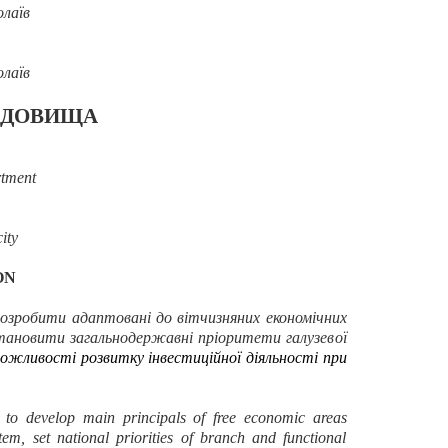
лаїв
лаїв
ЕДОВИЩА
rtment
ity
ON
розробити адаптовані до вітчизняних економічних
становити загальнодержавні пріоритети галузевої
ожливості розвитку інвестиційної діяльності при
y to develop main principals of free economic areas
m, set national priorities of branch and functional