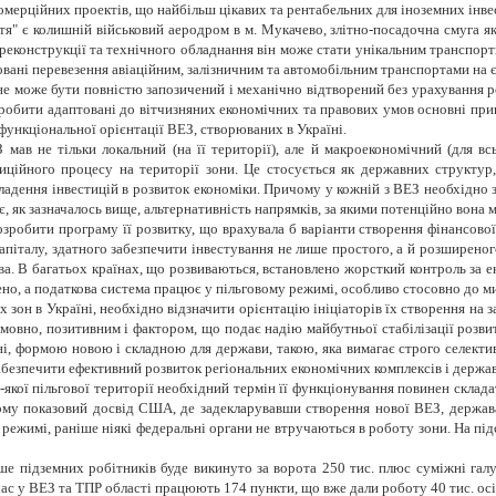
мерційних проектів, що найбільш цікавих та рентабельних для іноземних інвест
я" є колишній військовий аеродром в м. Мукачево, злітно-посадочна смуга я
ї реконструкції та технічного обладнання він може стати унікальним транспо
вані перевезення авіаційним, залізничним та автомобільним транспортами на є
не може бути повністю запозичений і механічно відтворений без урахування ре
озробити адаптовані до вітчизняних економічних та правових умов основні пр
 функціональної орієнтації ВЕЗ, створюваних в Україні.
ав не тільки локальний (на її території), але й макроекономічний (для вс
тиційного процесу на території зони. Це стосується як державних структур,
вкладення інвестицій в розвиток економіки. Причому у кожній з ВЕЗ необхідно
, як зазначалось вище, альтернативність напрямків, за якими потенційно вона 
обити програму її розвитку, що врахувала б варіанти створення фінансової т
піталу, здатного забезпечити інвестування не лише простого, а й розширеног
а. В багатьох країнах, що розвиваються, встановлено жорсткий контроль за ек
ено, а податкова система працює у пільговому режимі, особливо стосовно до ми
 зон в Україні, необхідно відзначити орієнтацію ініціаторів їх створення на
зумовно, позитивним і фактором, що подає надію майбутньої стабілізації розв
і, формою новою і складною для держави, такою, яка вимагає строго селектив
 забезпечити ефективний розвиток регіональних економічних комплексів і держав
дь-якої пільгової території необхідний термін її функціонування повинен склад
ому показовий досвід США, де задекларувавши створення нової ВЕЗ, держава н
 режимі, раніше ніякі федеральні органи не втручаються в роботу зони. На пі
 підземних робітників буде викинуто за ворота 250 тис. плюс суміжні галуз
ас у ВЕЗ та ТПР області працюють 174 пункти, що вже дали роботу 40 тис. осіб 