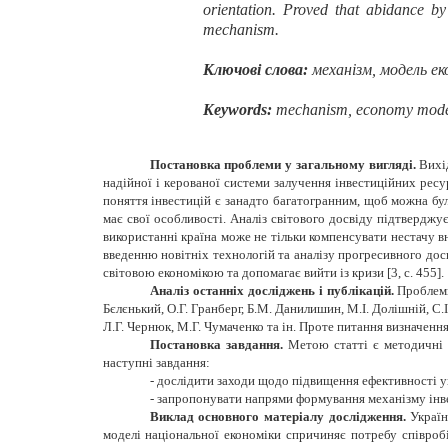
orientation. Proved that abidance by
mechanism.
Ключові слова:
механізм, модель еко
Keywords:
mechanism, economy model, 
Постановка проблеми у загальному вигляді.
Вихід
надійної і керованої системи залучення інвестиційних рес
поняття інвестицій є занадто багатогранним, щоб можна бул
має свої особливості. Аналіз світового досвіду підтвердж
використанні країна може не тільки компенсувати нестачу 
введенню новітніх технологій та аналізу прогресивного досв
світовою економікою та допомагає вийти із кризи [3, с. 455].
Аналіз останніх досліджень і публікацій.
Проблеми
Бєлєнький, О.Г. Гранберг, Б.М. Данилишин, М.І. Долішній, С.
Л.Г. Чернюк, М.Г. Чумаченко та ін. Проте питання визначе
Постановка завдання.
Метою статті є методичні 
наступні завдання:
- дослідити заходи щодо підвищення ефективності у
- запропонувати напрями формування механізму інв
Виклад основного матеріалу дослідження.
Україн
моделі національної економіки спричиняє потребу співробі