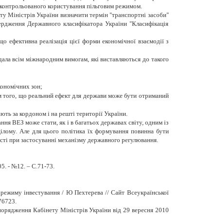
неконтрольованого користування пільговим режимом.
ту Міністрів України визначити термін "транспортні засоби"
твердження Державного класифікатора України "Класифікація
о ефективна реалізація цієї форми економічної взаємодії з
ідала всім міжнародним вимогам, які виставляються до такого
;
кономічних зон;
м того, що реальний ефект для держави може бути отриманий
ють за кордоном і на решті території України.
ня ВЕЗ може стати, як і в багатьох державах світу, одним із
цілому. Але для цього політика їх формування повинна бути
сті при застосуванні механізму державного регулювання.
5. - №12. – С.71-73.
 режиму інвестування / Ю Пехтерева // Сайт Всеукраїнської
76723.
зпорядження Кабінету Міністрів України від 29 вересня 2010