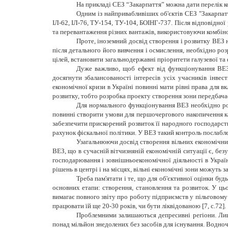
На прикладі СЕЗ “Закарпаття” можна дати перелік ко
Одним із найпривабливіших об'єктів СЕЗ "Закарпатт
ІЛ-62, ІЛ-76, ТУ-154, ТУ-104, БОІНГ-737. Після відповідно
та перевантаження різних вантажів, використовуючи комбіно
Проте, іноземний досвід створення і розвитку ВЕЗ 
після детального його вивчення і осмислення, необхідно р
цілей, встановити загальнодержавні пріоритети галузевої та
Дуже важливо, щоб ефект від функціонування ВЕЗ м
досягнути збалансованості інтересів усіх учасників інвес
економічної кризи в Україні повинні мати рівні права для 
розвитку, тобто розробка проекту створення зони передбачає
Для нормального функціонування ВЕЗ необхідно розр
повинні створити умови для першочергового накопичення ка
забезпечити прискорений розвиток її народного господарств
рахунок фіскальної політики. У ВЕЗ такий контроль послабл
Узагальнюючи досвід створення вільних економічних
ВЕЗ, що в сучасній вітчизняній економічній ситуації є, бе
господарювання і зовнішньоекономічної діяльності в Україн
рішень в центрі і на місцях, вільні економічні зони можуть
Треба пам'ятати і те, що для об'єктивної оцінки бу
основних етапи: створення, становлення та розвиток. У ць
вимагає повного звіту про роботу підприємств у пільговому
працювати їй ще 20-30 років, чи бути ліквідованою [7, с.72].
Проблемними залишаються депресивні регіони. Лише
понад мільйон знедолених без засобів для існування. Водноч