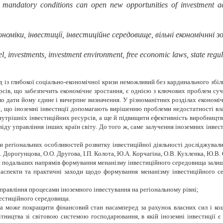
 mandatory conditions can open new opportunities of investment act
номіки, інвестиції, інвестиційне середовище, вільні економічнні 
investments, investment environment, free economic laws, state regul
 із глибокої соціально-економічної кризи неможливий без кардинального збіл
урсів, що забезпечить економічне зростання, є однією з ключових проблем су
о дати йому єдине і вичерпне визначення. У різноманітних розділах економічн
ує, що іноземні інвестиції допомагають вирішенню проблеми недостатності в
внутрішніх інвестиційних ресурсів, а ще й підвищити ефективність виробницт
іду управління інших країн світу. До того ж, саме залучення іноземних інвести
 регіональних особливостей розвитку інвестиційної діяльності досліджувалис
І. Дорогунцова, О.О. Другова, І.П. Колота, Ю.А. Корчагіна, О.В. Кухленка, Ю.В.
ння подальших напрямів формування менанізму інвестиційного середовища зали
аспекти та практичні заходи щодо формування менанізму інвестиційного с
правління процесами іноземного інвестування на регіональному рівні;
естиційного середовища.
а може покращити фінансовий стан насамперед за рахунок власних сил і ко
тництва зі світовою системою господарювання, в якій іноземні інвестиції 