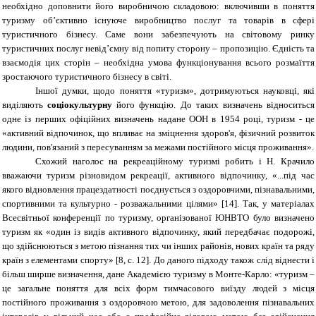
необхідно доповнити його виробничою складовою: включивши в поняття
туризму об’єктивно існуюче виробництво послуг та товарів в сфері
туристичного бізнесу. Саме вони забезпечують на світовому ринку
туристичних послуг невід’ємну від попиту сторону – пропозицію. Єдність та
взаємодія цих сторін – необхідна умова функціонування всього розмаїття
зростаючого туристичного бізнесу в світі.
Іншої думки, щодо поняття «туризм», дотримуються науковці, які
виділяють
соціокультурну
його функцію. До таких визначень відноситься
одне із перших офіційних визначень надане ООН в 1954 році, туризм - це
«активний відпочинок, що впливає на зміцнення здоров'я, фізичний розвиток
людини, пов'язаний з пересуванням за межами постійного місця проживання».
Схожий наголос на рекреаційному туризмі робить і Н. Крачило
вважаючи туризм різновидом рекреації, активного відпочинку, «...під час
якого відновлення працездатності поєднується з оздоровчими, пізнавальними,
спортивними та культурно - розважальними цілями» [14]. Так, у матеріалах
Всесвітньої конференції по туризму, організованої ЮНВТО було визначено
туризм як «один із видів активного відпочинку, який передбачає подорожі,
що здійснюються з метою пізнання тих чи інших районів, нових країн та ряду
країн з елементами спорту» [8, с. 12]. До даного підходу також слід віднести і
більш ширше визначення, дане Академією туризму в Монте-Карло: «туризм –
це загальне поняття для всіх форм тимчасового виїзду людей з місця
постійного проживання з оздоровчою метою, для задоволення пізнавальних