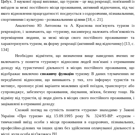
Цибух.
З наукової праці випливає, що туризм – це вид рекреації, пов'язаний із
виїздом за межі постійного місця проживання, активний відпочинок, під час
якого відновлення працездатності поєднується з оздоровчими, пізнавальними,
спортивними і культурно - розважальними цілями
[1
8, с. 21
]
.
Аналогічно Ю. Антонова та А. Краснова пов’язують туризм із
рекреацією, і зазначають, що «туризму, насамперед належить обов’язковість
переміщення людини, за межі місця свого постійного проживання» та
характеризують туризм, як форму рекреації (активний вид відпочинку) [13, с.
134]
Необхідно відмітити, що визначення вище наведених вчених не
включають у поняття «туризму» відносини людей пов’язані з отриманням
доходу від туристичної діяльності в місцях постійного проживання, що
відображає виключно
споживчу функцію
туризму. В даних тлумаченнях не
передбачені відносини, що виникають у тих, хто інформує туристів та
мотивує, пропонує різні варіанти можливих цілей поїздок, транспортує або
супроводжує, забезпечує проживання, лікування, зв'язок, безпеку тощо. На
відміну від туристів, ці люди діють в місцях свого постійного проживання, і
зацікавлені в отриманні доходу.
Схожий погляд на сутність поняття «туризм» знаходимо у Законі
України «Про туризм» від 15.09.1995 року № 324/95-ВР:
«
туризм -
тимчасовий виїзд особи з місця проживання в оздоровчих, пізнавальних,
професійно-ділових чи інших цілях без здійснення оплачуваної діяльності в
місці, куди особа від'їжджає» [9].