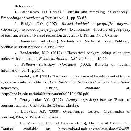
References.
1.
Afanasenko
,
I
.
D
. (1995), “Т
ourism
and
reforming of
economy
”,
Proceedings
of
Academy of
Tourism
, vol
. 1.
, pp.
53-67.
2.
Beidyk
,
O
.
O
. (1997),
Slovnyk
-
dovidnyk z geografiyi turyzmu
,
rekreologiyi ta rekreaciynoyi geografiyi
[
Dictionnaire
-
directory of geography
of tourism
,
rekrealohiya
and recreation geography
],
Palitra
,
Kyiv
, Ukraine
.
3.
Bernecker, Paul
(1961),
Methods and Media of Tourist Publicity
,
Vienna: Austrian National Tourist Office
.
4.
Bondarenko, M.P. (2012),
“
T
heoretical backgrounding of tourism
industry development”,
Economic Annals – XXI
, vol.3-4, pp. 19-22
5.
Bulleten’ turistskoy informatsii
(1992), Bulletin of tourism
information, vol
.1.
, pp.
17 с.
6.
Gaiduk
,
A
.
B
. (2001), “
Factors of
formation
and Development of tourist
system
in market conditions
”,
Lviv Polytechnic National University Institutional
Repository
, [Online],
available at:
http://ena.lp.edu.ua:8080/bitstream/ntb/9710/1/30.pdf
7.
Gerasymenko, V.G. (1997),
Osnovy turystskogo bisnesa
[
Basics
of
tourism business
], Chernomorie, Odessa, Ukraine.
8.
Durovich
,
A
.
P
. (2009),
Organisatsya turisma
[
Organisation
of
tourism
],
Piter
,
St
.
Petersburg, Russia.
9.
The Verkhovna Rada of Ukraine
(1995)
,
The
Law of Ukraine "On
Tourism
" available at:
http://zakon4.rada.gov.ua/laws/show/324/95-