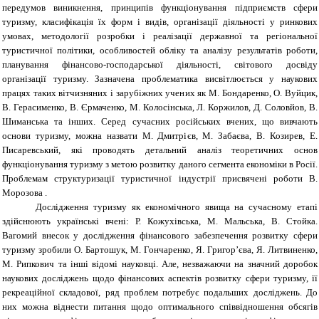
передумов виникнення, принципів функціонування підприємств сфери
туризму, класифікація їх форм і видів, організації діяльності у ринкових
умовах, методології розробки і реалізації державної та регіональної
туристичної політики, особливостей обліку та аналізу результатів роботи,
планування фінансово-господарської діяльності, світового досвіду
організації туризму. Зазначена проблематика висвітлюється у наукових
працях таких вітчизняних і зарубіжних учених як М. Бондаренко, О. Вуйцик,
В. Герасименко, В. Єрмаченко, М. Колосінська, Л. Коржилов, Д. Соловйов, В.
Шиманська та інших. Серед сучасних російських вчених, що вивчають
основи туризму, можна назвати М. Дмитрієв, М. Забаєва, В. Козирев, Е.
Писаревський, які проводять детальний аналіз теоретичних основ
функціонування туризму з метою розвитку даного сегмента економіки в Росії.
Проблемам структуризації туристичної індустрії присвячені роботи В.
Морозова .
Дослідження туризму як економічного явища на сучасному етапі
здійснюють українські вчені: Р. Кожухівська, М. Мальська, В. Стойка.
Вагомий внесок у дослідження фінансового забезпечення розвитку сфери
туризму зробили О. Бартошук, М. Гончаренко, Я. Григор’єва, Я. Литвиненко,
М. Рипкович та інші відомі науковці. Але, незважаючи на значний доробок
наукових досліджень щодо фінансових аспектів розвитку сфери туризму, її
рекреаційної складової, ряд проблем потребує подальших досліджень. До
них можна віднести питання щодо оптимального співвідношення обсягів