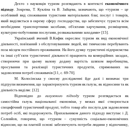
Дехто з науковців туризм розглядають в контексті
економічного
підходу
. Зокрема, Т. Кукліна та В. Зайцева, зазначають, що «туризм – це
особливий вид споживання туристами матеріальних благ, послуг і товарів,
який виділяється в окрему сферу господарства, що забезпечує туриста всім
необхідним: транспортними засобами, об'єктами харчування, розміщення,
культурно-побутовими послугами, розважальними заходами» [15].
Український вчений В.Кифяк окреслює туризм як вид економічної
діяльності, пов'язаний з обслуговуванням людей, які тимчасово перебувають
поза місцем постійного проживання. На його думку туристичні підприємства
та інші суб’єкти туристичної діяльності працюють на комерційних засадах,
створюючи при цьому валову додану вартість шляхом виробництва,
просування та реалізації туристичних продуктів, спрямованих на
задоволення потреб споживачів [11, с. 69-70].
М. Колосінська у своєму дослідженні йде далі і визначає три
підгрупи визначення, що характеризують туризм як галузь; як відносини та як
діяльність виділяє. [12].
Відповідно до
галузевого підходу
туризм розглядається як
самостійна галузь національної економіки, у межах якої створюється
специфічний туристичний продукт, тобто товар або послуга для задоволення
потреб осіб, які подорожують. Прихильником даного підходу виступає і Д.
Соловйов, говорячи, що
«туризм –
сукупність соціально-економічних
відносин, що на платній основі забезпечують потреби людини у відпочинку,