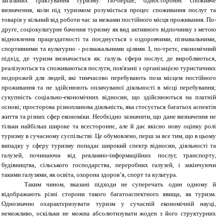
загальних трактування туризму. По-перше, одностороннє споживче
визначення, коли під туризмом розуміється процес споживання послуг та
товарів у вільний від роботи час за межами постійного місця проживання. По-
друге, соціокультурне бачення туризму як вид активного відпочинку з метою
відновлення працездатності та поєднується з оздоровчими, пізнавальними,
спортивними та культурно - розважальними цілями. І, по-третє, економічний
підхід, де туризм визначається як: галузь сфери послуг, де виробляються,
реалізуються та споживаються послуги, пов'язані з організацією туристичних
подорожей для людей, які тимчасово перебувають поза місцем постійного
проживання та не здійснюють оплачуваної діяльності в місці перебування;
сукупність соціально-економічних відносин, що здійснюються на платній
основі
;
просторова різнопланова діяльність, яка стосується багатьох аспектів
життя та різних сфер економіки
. Необхідно зазначити, що дане визначення не
тільки найбільш широке та всестороннє, але й дає якісно нову оцінку ролі
туризму в сучасному суспільстві. Це обумовлено, перш за все тим, що в цьому
випадку у сферу туризму попадає широкий спектр відносин, діяльності та
галузей, починаючи від рекламно-інформаційних послуг, транспорту,
будівництва, сільського господарства, переробних галузей, і закінчуючи
такими галузями, як освіта, охорона здоров’я, спорт та культура.
Таким чином, вказані підходи не суперечать один одному й
відображають різні сторони такого багатоаспектного явища, як туризм.
Однозначно охарактеризувати туризм у сучасній економічній науці,
неможливо, оскільки не можна абсолютизувати жоден з його структурних