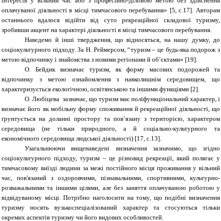
інтересів у вільний час або з професійно-діловою метою без здійснення
оплачуваної діяльності в місці тимчасового перебування»
[5, с.17]
.
Авторам
останнього вдалося відійти від суто рекреаційної складової туризму,
зробивши акцент на характері діяльності в місці тимчасового перебування.
Наведемо й інші твердження, що відносяться, на нашу думку, до
соціокультурного підходу. За Н. Реймерсом, “туризм – це будь-яка подорож з
метою відпочинку і знайомства з новими регіонами й об’єктами»
[19]
.
О. Бейдик визначає туризм, як форму масових подорожей та
відпочинку з метою ознайомлення з навколишнім середовищем, що
характеризується екологічною, освітянською та іншими функціями [2].
О. Любіцева зазначає, що туризм має поліфункціональний характер, і
визначає його як мобільну форму споживання й рекреаційної діяльності, що
ґрунтується на доланні простору та пов’язану з територією, характером
середовища (не тільки природного, а й соціально-культурного та
економічного середовища людської діяльності) [
1
7, с.13].
Узагальнюючи вищенаведені визначення зазначимо, що згідно
соціокультурного підходу, туризм – це різновид рекреації, який полягає у
тимчасовому виїзді людини за межі постійного місця проживання у вільний
час, пов'язаний з оздоровчими, пізнавальними, спортивними, культурно-
розважальними та іншими цілями, але без заняття оплачуваною роботою у
відвідуваному місці. Потрібно наголосити на тому, що подібні визначення
туризму носять вузькоспеціалізований характер та стосуються тільки
окремих аспектів туризму чи його видових особливостей.