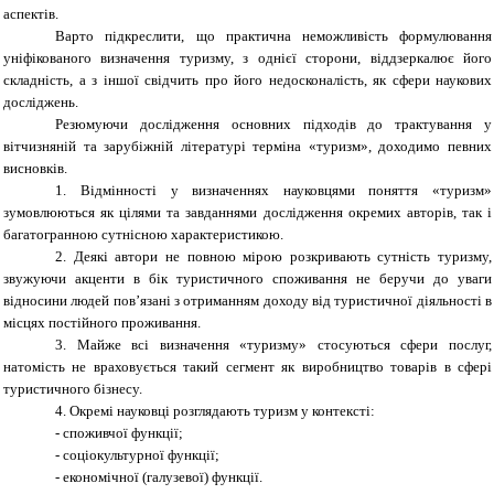
аспектів.
Варто підкреслити, що практична неможливість формулювання
уніфікованого
визначення туризму, з однієї сторони, віддзеркалює його
складність, а з іншої свідчить про його недосконалість, як сфери наукових
досліджень.
Резюмуючи дослідження основних підходів до трактування у
вітчизняній та зарубіжній літературі терміна «туризм», доходимо певних
висновків.
1.
Відмінності у визначеннях науковцями поняття «туризм»
зумовлюються як цілями та завданнями дослідження окремих авторів, так і
багатогранною сутнісною характеристикою.
2.
Деякі автори не повною мірою розкривають сутність туризму,
звужуючи акценти в бік туристичного споживання не беручи до уваги
відносини людей пов’язані з отриманням доходу від туристичної діяльності в
місцях постійного проживання.
3.
Майже всі визначення «туризму» стосуються сфери послуг,
натомість не враховується такий сегмент як виробництво товарів в сфері
туристичного бізнесу.
4.
Окремі науковці розглядають туризм у контексті:
- споживчої функції;
- соціокультурної функції;
- економічної (галузевої) функції.