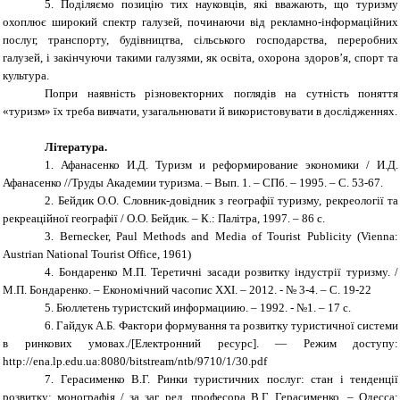
5.
Поділяємо позицію тих науковців, які вважають, що туризму
охоплює широкий спектр галузей, починаючи від рекламно-інформаційних
послуг, транспорту, будівництва, сільського господарства, переробних
галузей, і закінчуючи такими галузями, як освіта, охорона здоров’я, спорт та
культура.
Попри наявність різновекторних поглядів на сутність поняття
«туризм» їх треба вивчати, узагальнювати й використовувати в дослідженнях.
Література.
1.
Афанасенко И.Д. Туризм и реформирование экономики / И.Д.
Афанасенко //Труды Академии туризма. – Вып. 1. – СПб. – 1995. – С. 53-67.
2.
Бейдик О.О. Словник-довідник з географії туризму, рекреології та
рекреаційної географії / О.О. Бейдик. – К.: Палітра, 1997. – 86 с.
3.
Bernecker, Paul Methods and Media of Tourist Publicity (Vienna:
Austrian National Tourist Office, 1961)
4.
Бондаренко М.П. Теретичні засади розвитку індустрії туризму. /
М.П. Бондаренко. – Економічний часопис ХХІ. – 2012. - № 3-4. – С. 19-22
5.
Бюллетень туристский информациию. – 1992. - №1. – 17 с.
6.
Гайдук А.Б. Фактори формування та розвитку туристичної системи
в ринкових умовах.
/
[Електронний ресурс]. — Режим доступу:
http://ena.lp.edu.ua:8080/bitstream/ntb/9710/1/30.pdf
7.
Герасименко В.Г. Ринки туристичних послуг: стан і тенденції
розвитку: монографія / за заг. ред. професора В.Г. Герасименко. – Одесса: