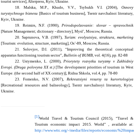
tourist services
]
, Alterpress, Kyiv, Ukraine.
18.
Malska
,
M
.
P
.,
Khudo
,
V
.
V
.,
Tsybukh
V
.
I
. (200
4
),
Osnovy
turystychnogo biznesu
[
Basics of
tourism business
],
Tsentr navchalnoi literatury,
Kyiv
,
Ukraine
.
19.
Reimirs
,
N
.
F
. (1990),
Prirodopolzovanie
:
slovar
–
spravochnik
[
Nature Management
;
dictionary
-
directory
],
Mysl
’,
Moscow
, Russia
.
20.
Saprunova
,
V
.
B
. (1997),
Turizm
:
evolyutsiya, struktura, marketing
[Tourism: evolution, structure, marketing], Os’-89, Moscow, Russia.
21.
Solovjov, D.I. (2011), “
Improving the theoretical conceptual
apparatus functioning tourism sector
”,
Bulletin of BUMB,
vol. 4(16), pp. 82-88
22.
Ustymenko, L. (2000),
Priorytety rozvytku turyzmy v Zakhidniy
Evropi. (Druga polovyna XX st.)
[The
development priorities
of tourism in West
Europe. (the second half of XX century)], Ridna Shkola, vol.4, pp.
78-80
23.
Fomenko
,
N
.
V
. (2007),
Rekreatsiyni resursy ta
kurortologiya
[
Recreational resources
and
balneology
],
Tsentr
navchalnoyi literatury, Kyiv,
Ukraine.
[1]
World Travel & Tourism Council (2015), “Travel &
Tourism economic impact 2015. World” , available at:
http://www.wttc.org/-/media/files/reports/economic%20im