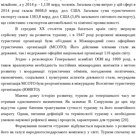
мільйони , а у 2014 р. - 1,138 млрд. чоловік. Загальна сума витрат у цій сфері в
2014 році склала 8668,0 млрд. дол. США. Загальна сума туристичного
експорту склала 1383,8 млрд. дол. США (3,4% загального світового експорту),
що співставно з експортом автомобільної та хімічної промисловості.
В середині
XX
століття уряди багатьох країн світу звернули
серйозну увагу на розвиток туризму
,
і в
1947
році розрізнені міжнародні
туристичні організації були об
'
єднані в Міжнародний союз офіційних
туристичних організацій
(
МСОТО
).
Його дійсними членами стали як
державні, так і недержавні офіційні національні організації 116 країн світу.
Згідно з резолюцією Генеральної асамблеї ООН від 1969 році, а
також враховуючи необхідність постійних міжнародних контактів з метою
розвитку і координації туристичних обмінів, погодження політичних,
економічних, соціальних і культурних аспектів діяльності стала, неурядова
організація МСОТО була реорганізована в міжурядову Всесвітню туристичну
організацію (ЮНВТО).
Маючи довгу історію розвитку, туризм до теперішнього часу не
отримав однозначного визначення. Як зазначає В. Сапрунова до цих пір
відсутнє єдине бачення трактування сутності туризму та його понятійного
апарату. Однак, питання дефініцій та термінології туризму є необхідною
умовою наукової рефлексії явищ і процесів, характерних для туризму [20].
Формування поняття «туризм» відбувається паралельно з розвитком
його як галузі народногосподарського комплексу у світі. Туризм спочатку не