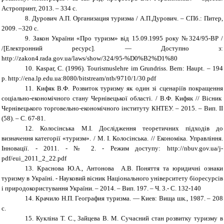
Астропринт, 2013. – 334 с.
8.
Дурович А.П. Организация туризма / А.П.Дурович. – СПб.: Питер,
2009. –320 с.
9.
Закон України «Про туризм» від 15.09.1995 року №324/95-ВР /
/[Електронний ресурс]. — Доступно з:
http://zakon4.rada.gov.ua/laws/show/324/95-%D0%B2%D1%80
10.
Kaspar, C. (1996). Tourismuslehre im Grundriss. Bern: Haupt. – 194
p.
http://ena.lp.edu.ua:8080/bitstream/ntb/9710/1/30.pdf
11.
Кифяк В.Ф. Розвиток туризму як один зі сценаріїв покращення
соціально-економічного стану Чернівецької області. / В.Ф. Кифяк // Вісник
Чернівецького торговельно-економічного інституту КНТЕУ. – 2015. – Вип. ІІ
(58). – С. 67-81.
12.
Колосінська М.І. Дослідження теоретичних підходів до
визначення категорії «туризм». / М. І. Колосінська. //
Економіка. Управління.
Інновації
. - 2011. - № 2. - Режим доступу:
http://nbuv.gov.ua/j-
pdf/eui_2011_2_22.pdf
13.
Краснова Ю.А., Антонова А.В. Поняття та юридичні ознаки
туризму в Україні. - Науковий вісник Національного університету біоресурсів
і природокористування України. – 2014. – Вип. 197. – Ч. 3.-
C
. 132-140
14.
Крачило Н.П. География туризма. — Киев: Вища шк., 1987. – 208
с.
15.
Кукліна Т. С., Зайцева В. М. Сучасний стан розвитку туризму в