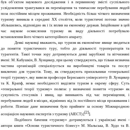
був об’єктом наукового дослідження і в первинному змісті суспільного
усвідомлення трактувався як переміщення та тимчасове перебування людей
поза постійним місцем проживання. Необхідність більш чіткого визначення
туризму виникла в середині ХХ століття, коли туристичні потоки значно
збільшились, відповідно як і їх вплив на економіку держав. Ініційоване в цей
час наукове осмислення туризму як виду діяльності потребувало
встановлення його чіткого категорійного апарату.
Деякі науковці вважають, що туризм як економічне явище зводиться
до поняття туристичного туру, тобто до діяльності туроператорів та
турагентів. Такої точки зору дотримуються деякі зарубіжні та вітчизняні
вчені: М. Кабушкін, В. Хунцикер, при цьому стверджують, що тільки незначна
частина організацій спеціалізується на виробництві товарів та послуг
виключно для туристів. Тому, як стверджують прихильники «генеральної
теорії туризму», яку вивели професори Бернського університету В. Хунцикер
та К. Крапф, немає необхідності виділяти туризм в окрему сферу. Суть
«генеральної теорії туризму» полягає у визначенні поняття «туризм» як
сукупність стосунків і явищ, що виникають під час переміщення, і
перебування людей в місцях, відмінних від їх постійного місця проживання і
роботи.
Пізніше дане визначення було прийняте за основу Міжнародною
[2]
асоціацією наукових експертів з туризму (АІЕСТ)
[
]
.
Подібного бачення «туризму» дотримуються і українські вчені -
автори книги «Основи туристичного бізнесу» М. Мальська, В. Худо та В.