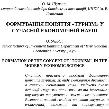
О. М. Шуплат,
старший викладач кафедри банківських інвестицій, КНЕУ ім. В.
Гетьмана
ФОРМУВАННЯ ПОНЯТТЯ «ТУРИЗМ» У
СУЧАСНІЙ ЕКОНОМІЧНІЙ НАУЦІ
O.
Shuplat
,
senior lecturer of Investment Banking Department of "Kyiv National
Economic University", Kyiv
FORMATION OF
THE CONCEPT OF "
TOURISM"
IN THE
MODERN
ECONOMIC SCIENCE
Статтю присвячено проблемі формування
поняття туризму, як виду економічної діяльності
в сучасній економічній науці. Здійснено аналіз
дефініції «туризм» вітчизняними та іноземними
науковцями та уточнено зміст цього поняття.
Визначено основні складові поняття «туризм» з
економічної, споживчої та соціокультурно
ї