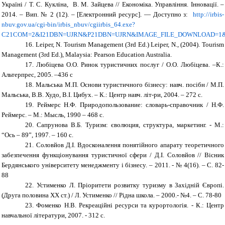
Україні / Т. С. Кукліна, В. М. Зайцева // Економіка. Управління. Інновації. –
2014. – Вип. № 2 (12). – [Електронний ресурс]. — Доступно з:
http://irbis-
nbuv.gov.ua/cgi-bin/irbis_nbuv/cgiirbis_64.exe?
C21COM=2&I21DBN=UJRN&P21DBN=UJRN&IMAGE_FILE_DOWNLOAD=1&Imag
16.
Leiper, N. Tourism Management (3rd Ed.) Leiper, N., (2004). Tourism
Management (3rd Ed.), Malaysia: Pearson Education Australia.
17.
Любіцева О.О. Ринок туристичних послуг / О.О. Любіцева. –К.:
Альтерпрес, 2005. –436 с
18.
Мальська М.П. Основи туристичного бізнесу: навч. посібн / М.П.
Мальська, В.В. Худо, В.І. Цибух. – К.: Центр навч. літ-ри, 2004. – 272 с.
19.
Реймерс Н.Ф. Природопользование: словарь-справочник / Н.Ф.
Реймерс. – М.: Мысль, 1990 – 468 с.
20.
Сапрунова В.Б. Туризм: єволюция, структура, маркетинг. - М.:
“Ось – 89”, 1997. – 160 с.
21.
Соловйов Д.І. Вдосконалення понятійного апарату теоретичного
забезпечення функціонування туристичної сфери / Д.І. Соловйов // Вісник
Бердянського університету менеджменту і бізнесу. – 2011. - № 4(16). – С. 82-
88
22.
Устименко Л. Пріоритети розвитку туризму в Західній Європі.
(Друга половина ХХ ст.) / Л. Устименко // Рідна школа. –
2000.-
№4. – С. 78-80
23.
Фоменко Н.В. Рекреаційні ресурси та курортологія. - К.: Центр
навчальної літератури, 2007. - 312 с.