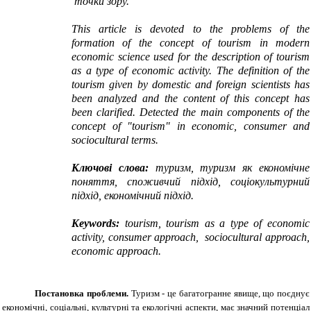
точки зору.
This article is devoted to the problems of the
formation of the concept
of tourism
in modern
economic science
used for the description of tourism
as a type of economic activity. The definition of the
tourism given by domestic and foreign scientists has
been analyzed and the content of this concept has
been clarified. Detected t
he main
components of
the
concept of "
tourism"
in economic
,
consumer
and
sociocultural
terms
.
Ключові слова:
туризм, туризм як економічне
поняття, споживчий підхід, соціокультурний
підхід, економічний підхід.
Keywords:
tourism, tourism as a type of economic
activity, consumer
approach,
sociocultural
approach,
economic
approach.
Постановка проблеми.
Туризм - це багатогранне явище, що поєднує
економічні, соціальні, культурні та екологічні аспекти, має значний потенціал