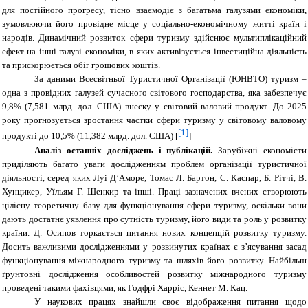
для постійного прогресу, тісно взаємодіє з багатьма галузями економіки,
зумовлюючи його провідне місце у соціально-економічному житті країн і
народів. Динамічний розвиток сфери туризму здійснює мультиплікаційний
ефект на інші галузі економіки, в яких активізується інвестиційна діяльність
та прискорюється обіг грошових коштів.
За даними Всесвітньої Туристичної Організації (ЮНВТО) туризм –
одна з провідних галузей сучасного світового господарства, яка забезпечує
9,8% (7,581 млрд. дол. США) внеску у світовий валовий продукт. До 2025
року прогнозується зростання частки сфери туризму у світовому валовому
[1]
продукті до 10,5% (11,382 млрд. дол. США) [
]
Аналіз останніх досліджень і публікацій.
Зарубіжні економісти
приділяють багато уваги дослідженням проблем організації туристичної
діяльності, серед яких Луі Д’Аморе, Томас Л. Бартон, С. Каспар, Б. Рітчі, В.
Хунцикер, Уїльям Г. Шенкир та інші. Праці зазначених вчених створюють
цілісну теоретичну базу для функціонування сфери туризму, оскільки вони
дають достатнє уявлення про сутність туризму, його види та роль у розвитку
країни. Д. Осипов торкається питання нових концепцій розвитку туризму.
Досить важливими дослідженнями у розвинутих країнах є з’ясування засад
функціонування міжнародного туризму та шляхів його розвитку. Найбільш
ґрунтовні дослідження особливостей розвитку міжнародного туризму
проведені такими фахівцями, як Годфрі Харріс, Кеннет М. Кац.
У наукових працях знайшли своє відображення питання щодо