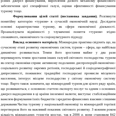
різних джерел фінансування, вироблення дієвого механізму фінансового
забезпечення цієї специфічної галузі, оцінки ефективності фінансування
туризму тощо.
Формулювання цілей статті (постановка завдання).
Розглянути
понятійну категорію «туризм» в сучасній економічній науці. Дослідити
основні характеристики туризму, як сфери економічної діяльності.
Проаналізувати відмінності у тлумаченні поняття «туризм» згідно
споживчого, економічного та соціокультурного підходу.
Виклад основного матеріалу.
Міжнародна практика свідчить що, на
сучасному етапі розвитку економічних систем, туризм – сфера, що найбільш
динамічно розвивається. Темпи його зростання майже у два рази
перевищують темпи зростання інших галузей світового господарства. туризм
як сектор економіки сприяє активному подоланню диспропорцій економічно-
соціального розвитку окремих регіонів, господарської й соціодемографічної
дипресивності, пожвавлює традиційні господарські промисли місцевого
населення, інтегрує місцеве господарство у світову економічну систему
тощо. Варто також зазначити, що міжнародний туризм для цілого ряду країн,
що розвиваються, є основною статтею експорту послуг та одним з основних
джерел надходження в ці країни іноземної валюти; виступає стабілізаційним
важелем формування їхніх бюджетів і кредитно-фінансових взаємин з іншими
державами.Частка туризму у національній економіці та міжнародній торгівлі
перетворила його на важливий показник світового розвитку. З кожним роком
кількість міжнародних туристів зростає, так в 2006 р. вони становили 842