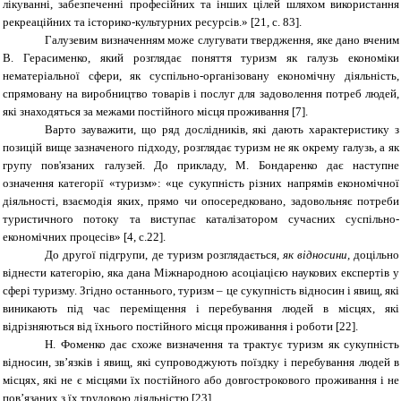
лікуванні, забезпеченні професійних та інших цілей шляхом використання
рекреаційних та історико-культурних ресурсів.» [21, с. 83].
Галузевим визначенням може слугувати твердження, яке дано вченим
В. Герасименко, який розглядає поняття туризм як галузь економіки
нематеріальної сфери, як суспільно-організовану економічну діяльність,
спрямовану на виробництво товарів і послуг для задоволення потреб людей,
які знаходяться за межами постійного місця проживання [7].
Варто зауважити, що ряд дослідників, які дають характеристику з
позицій вище зазначеного підходу, розглядає туризм не як окрему галузь, а як
групу пов'язаних галузей. До прикладу, М. Бондаренко дає наступне
означення категорії «туризм»: «це сукупність різних напрямів економічної
діяльності, взаємодія яких, прямо чи опосередковано, задовольняє потреби
туристичного потоку та виступає каталізатором сучасних суспільно-
економічних процесів» [4, с.22].
До другої підгрупи, де туризм розглядається,
як відносини,
доцільно
віднести категорію, яка дана Міжнародною асоціацією наукових експертів у
сфері туризму. Згідно останнього, туризм – це сукупність відносин і явищ, які
виникають під час переміщення і перебування людей в місцях, які
відрізняються від їхнього постійного місця проживання і роботи [22].
Н. Фоменко дає схоже визначення та трактує туризм як сукупність
відносин, зв’язків і явищ, які супроводжують поїздку і перебування людей в
місцях, які не є місцями їх постійного або довгострокового проживання і не
пов’язаних з їх трудовою діяльністю
[23].