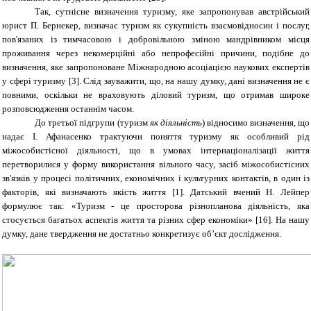
Так, сутнісне визначення туризму, яке запропонував австрійський
юрист П. Бернекер, визначає туризм як сукупність взаємовідносин і послуг,
пов'язаних із тимчасовою і добровільною зміною мандрівником місця
проживання через некомерційні або непрофесійні причини, подібне до
визначення, яке запропоноване Міжнародною асоціацією наукових експертів
у сфері туризму [3]. Слід зауважити, що, на нашу думку, дані визначення не є
повними, оскільки не враховують діловий туризм, що отримав широке
розповсюдження останнім часом.
До третьої підгрупи (туризм
як діяльність
) відносимо визначення, що
надає І. Афанасенко трактуючи поняття туризму як особливий рід
міжособистісної діяльності, що в умовах інтернаціоналізації життя
перетворилися у форму використання вільного часу, засіб міжособистісних
зв'язків у процесі політичних, економічних і культурних контактів, в один із
факторів, які визначають якість життя [1]. Датський вчений Н. Лейпер
формулює так: «Туризм - це просторова різнопланова діяльність, яка
стосується багатьох аспектів життя та різних сфер економіки» [16].
На нашу
думку, дане твердження не достатньо конкретизує об’єкт дослідження.