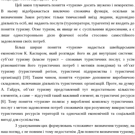
Цей закон тлумачить поняття «туризм» досить звужено і некоректно.
В ньому відображається виключно споживча функція, оскільки за
визначенням Закон регулює тільки тимчасовий виїзд людини, відповідно
діяльність осіб, які надають послуги (туроператори, турагенти) не входить до
поняття туризму. Отже туризм, як явище не є суспільними відносинами, а є
лише односторонньою дією фізичної особи стосовно самостійного
задоволення своїх потреб.
Більш ширше поняття «туризм» надається швейцарським
економістом К. Каспаром, який розглядає його як дві внутрішні системи:
суб’єкт туризму (власне турист – споживач туристичних послуг, з усім
різноманіттям його туристичних потреб і мотивів поведінки) та об’єкт
туризму (туристичний регіон, туристичні підприємства і туристичні
організації)
[1
0
]
. Таким чином, поняття «туризм» доповнене виробничою
складовою, включивши діяльність туристичних організацій. Проте, на думку
А. Гайдук, об’єкт туризму представлений тут недостатньою кількістю
елементів, а саме – відсутній такий важливий елемент, як туристичні ресурси
[6]
. Тому поняття «туризм» полягає у виробленні комплексу туристичних
послуг з метою задоволення потреб споживачів при розумному використанні
туристичних ресурсів територій та одночасній економічній та соціальній
вигоді для суспільства.
З урахуванням цих формулювань «споживче» визначення туризму, на
наш погляд, є не повним і тому недостатнім. Для повноти визначення туризму,