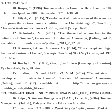
%D0%B2%D1%80
10.
Kaspar, C. (1996). Tourismuslehre im Grundriss. Bern: Haupt. – 194
p.
http://ena.lp.edu.ua:8080/bitstream/ntb/9710/1/30.pdf
11.
Kifyak
,
V
.
F
. (20
15
),
“Development of tourism as one of the scenarios
to improve the socio-economic condition of the Chernivtsi region”,
Bulletin of
Chernivtsi Trade and Economics Institute
,
vol. II (58), pp. 67-81.
12.
Kolosinska
,
M
.
I
. (20
1
1), “
The theoretical approaches to the
definition of “tourism”
,
Economica. Upravlinnya. Innovatsiyi
,
[Online], vol. 2,
available at:
http://nbuv.gov.ua/j-pdf/eui_2011_2_22.pdf
13.
Krasnova, J.A. and Antonova A.V. (2014), “
The concept and legal
features of tourism in Ukraine
”,
Scientific Bulletin of NULES of Ukraine
, vol. 197,
pp.132-140
14.
Krachylo
,
N
.
P
. (1987),
Geografiya turismu
[
Geography
of
tourism
],
Vyscha shkola, Kyiv, Ukraine.
15.
Kuklina, T. S. and ZAYTSEVA, V. M. (2014), “Current state of
development of tourism in Ukraine”,
Economic. Management. Innovation
,
[Online], vol. 2 (12),
available at:
http://irbis-nbuv.gov.ua/cgi
-
bin/irbis_nbuv/cgiirbis_64.exe?
C21COM=2&I21DBN=UJRN&P21DBN=UJRN&IMAGE_FILE_DOWNLOAD=1&Imag
16.
Leiper, N.
Tourism Management (3rd Ed.)
Leiper, N., (2004). Tourism
Management (3rd Ed.), Malaysia: Pearson Education Australia.
17.
Lyubitseva
,
O
.
O
. (2005),
Rynok
turystychnykh poslug
[
Market of