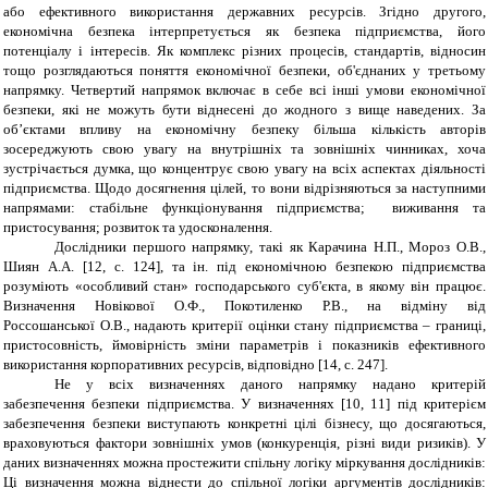
або ефективного використання державних ресурсів. Згідно другого,
економічна безпека інтерпретується як безпека підприємства, його
потенціалу і інтересів. Як комплекс різних процесів, стандартів, відносин
тощо розглядаються поняття економічної безпеки, об'єднаних у третьому
напрямку. Четвертий напрямок включає в себе всі інші умови економічної
безпеки, які не можуть бути віднесені до жодного з вище наведених. За
об’єктами впливу на економічну безпеку більша кількість авторів
зосереджують свою увагу на внутрішніх та зовнішніх чинниках, хоча
зустрічається думка, що концентрує свою увагу на всіх аспектах діяльності
підприємства. Щодо досягнення цілей, то вони відрізняються за наступними
напрямами: стабільне функціонування підприємства; виживання та
пристосування; розвиток та удосконалення.
Дослідники першого напрямку, такі як Карачина Н.П., Мороз О.В.,
Шиян А.А. [12, с. 124], та ін. під економічною безпекою підприємства
розуміють «особливий стан» господарського суб'єкта, в якому він працює.
Визначення Новікової О.Ф., Покотиленко Р.В., на відміну від
Россошанської О.В., надають критерії оцінки стану підприємства – границі,
пристосовність, ймовірність зміни параметрів і показників ефективного
використання корпоративних ресурсів, відповідно [14, с. 247].
Не у всіх визначеннях даного напрямку надано критерій
забезпечення безпеки підприємства. У визначеннях [10, 11] під критерієм
забезпечення безпеки виступають конкретні цілі бізнесу, що досягаються,
враховуються фактори зовнішніх умов (конкуренція, різні види ризиків). У
даних визначеннях можна простежити спільну логіку міркування дослідників:
Ці визначення можна віднести до спільної логіки аргументів дослідників: