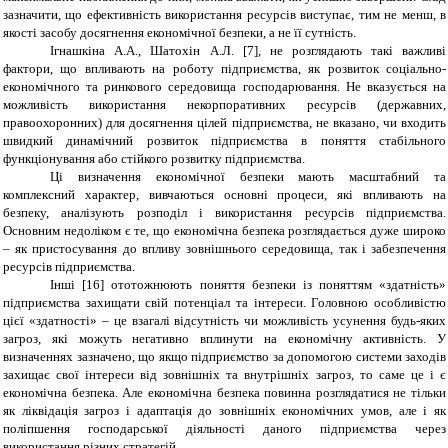
зазначити, що ефективність використання ресурсів виступає, тим не менш, в
якості засобу досягнення економічної безпеки, а не її сутність.
Ігнашкіна А.А., Шатохін А.Л. [7], не розглядають такі важливі
фактори, що впливають на роботу підприємства, як розвиток соціально-
економічного та ринкового середовища господарювання. Не вказується на
можливість використання некорпоративних ресурсів (державних,
правоохоронних) для досягнення цілей підприємства, не вказано, чи входить
швидкий динамічний розвиток підприємства в поняття стабільного
функціонування або стійкого розвитку підприємства.
Ці визначення економічної безпеки мають масштабний та
комплексний характер, вивчаються основні процеси, які впливають на
безпеку, аналізують розподіл і використання ресурсів підприємства.
Основним недоліком є те, що економічна безпека розглядається дуже широко
– як пристосування до впливу зовнішнього середовища, так і забезпечення
ресурсів підприємства.
Інші [16] ототожнюють поняття безпеки із поняттям «здатність»
підприємства захищати свій потенціал та інтереси. Головною особливістю
цієї «здатності» – це взагалі відсутність чи можливість усунення будь-яких
загроз, які можуть негативно вплинути на економічну активність. У
визначеннях зазначено, що якщо підприємство за допомогою системи заходів
захищає свої інтереси від зовнішніх та внутрішніх загроз, то саме це і є
економічна безпека. Але економічна безпека повинна розглядатися не тільки
як ліквідація загроз і адаптація до зовнішніх економічних умов, але і як
поліпшення господарської діяльності даного підприємства через
використання різних стратегій.