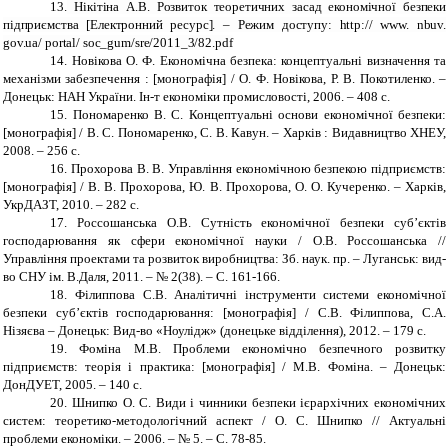
13.
Нікітіна А.В. Розвиток теоретичних засад економічної безпеки
підприємства [Електронний ресурс]. – Режим доступу: http:// www. nbuv.
gov.ua/ portal/ soc_gum/sre/2011_3/82.pdf
14.
Новікова О. Ф. Економічна безпека: концептуальні визначення та
механізми забезпечення : [монографія] / О. Ф. Новікова, Р. В. Покотиленко.
–
Донецьк: НАН України. Ін-т економіки промисловості, 2006.
–
408 с.
15. Пономаренко В. С. Концептуальні основи економічної безпеки:
[монографія] / В. С. Пономаренко, С. В. Кавун. – Харків : Видавництво ХНЕУ,
2008. – 256 с.
16. Прохорова В. В. Управління економічною безпекою підприємств:
[монографія] / В. В. Прохорова, Ю. В. Прохорова, О. О. Кучеренко. – Харків,
УкрДАЗТ, 2010. – 282 с.
17. Россошанська О.В. Сутність економічної безпеки суб’єктів
господарювання як сфери економічної науки / О.В. Россошанська //
Управління проектами та розвиток виробництва: Зб. наук. пр. – Луганськ: вид-
во СНУ ім. В.Даля, 2011. – № 2(38). – С. 161-166.
18. Філиппова С.В. Аналітичні інструменти системи економічної
безпеки суб’єктів господарювання: [монографія] / С.В. Філиппова, С.А.
Нізяєва – Донецьк: Вид-во «Ноулідж» (донецьке відділення), 2012. – 179 с.
19. Фоміна М.В. Проблеми економічно безпечного розвитку
підприємств: теорія і практика: [монографія] / М.В. Фоміна. – Донецьк:
ДонДУЕТ, 2005. – 140 с.
20.
Шнипко О. С. Види і чинники безпеки ієрархічних економічних
систем: теоретико-методологічний аспект / О. С. Шнипко // Актуальні
проблеми економіки.
–
2006.
–
№ 5.
–
С. 78-85.