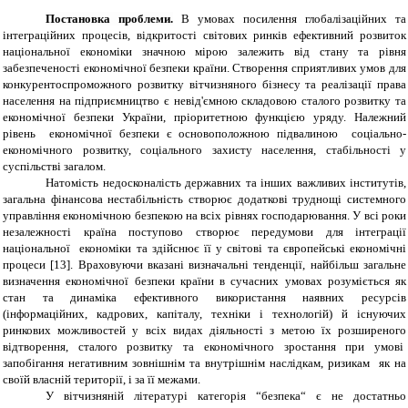
Постановка проблеми.
В умовах посилення глобалізаційних та
інтеграційних процесів, відкритості світових ринків ефективний розвиток
національної економіки значною мірою залежить від стану та рівня
забезпеченості економічної безпеки країни. Створення сприятливих умов для
конкурентоспроможного розвитку вітчизняного бізнесу та реалізації права
населення на підприємництво є невід'ємною складовою сталого розвитку та
економічної безпеки України, пріоритетною функцією уряду. Належний
рівень економічної безпеки є основоположною підвалиною соціально-
економічного розвитку, соціального захисту населення, стабільності у
суспільстві загалом.
Натомість недосконалість державних та інших важливих інститутів,
загальна фінансова нестабільність створює додаткові труднощі системного
управління економічною безпекою на всіх рівнях господарювання. У всі роки
незалежності країна поступово створює передумови для інтеграції
національної економіки та здійснює її у світові та європейські економічні
процеси [13]. Враховуючи вказані визначальні тенденції, найбільш загальне
визначення економічної безпеки країни в сучасних умовах розуміється як
стан та динаміка ефективного використання наявних ресурсів
(інформаційних, кадрових, капіталу, техніки і технологій) й існуючих
ринкових можливостей у всіх видах діяльності з метою їх розширеного
відтворення, сталого розвитку та економічного зростання при умові
запобігання негативним зовнішнім та внутрішнім наслідкам, ризикам як на
своїй власній території, і за її межами.
У вітчизняній літературі категорія “безпека“ є не достатньо