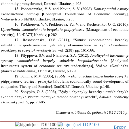
ekonomiky promyslovosti, Donetsk, Ukraine, p.408.
15. Ponomarenko, V. S. and Kavun, S. V. (2008),
Kontseptualni osnovy
ekonomichnoi bezpeky
[Conceptual Foundations of Economic Security],
Vydavnytstvo KhNEU, Kharkiv, Ukraine, p.256.
16. Prokhorova, V. V. Prokhorova, Yu. V. and Kucherenko, O. O. (2010),
Upravlinnia ekonomichnoiu bezpekoiu pidpryiemstv
[Management of economic
security], UkrDAZT, Kharkiv, p.282.
17. Rossoshanska, O.V. (2011), “Sutnist ekonomichnoi bezpeky
subiektiv hospodariuvannia yak sfery ekonomichnoi nauky”,
Upravlinnia
proektamy ta rozvytok vyrobnytstva
, vol. 2(38), pp. 161-166.
18. Filyppova, S.V. and Niziaieva, S.A. (2012),
Analitychni instrumenty
systemy ekonomichnoi bezpeky subiektiv hospodariuvannia
[Analytical
Instruments system of economic security undertakings], Vyd-vo «Noulidzh»
(donetske viddilennia), Donetsk, Ukraine, p.179.
19. Fomina, M.V. (2005),
Problemy ekonomichno bezpechnoho rozvytku
pidpryiemstv: teoriia i praktyka
[Problems economically sound development of
companies: Theory and Practice], DonDUET, Donetsk, Ukraine, p.140.
20. Shnypko, O. S. (2006), “Vydy i chynnyky bezpeky iierarkhichnykh
ekonomichnykh system: teoretyko-metodolohichnyi aspekt”,
Aktualni problemy
ekonomiky
, vol. 5, pp. 78-85.
Стаття надійшла до редакції
16
.12.2015 р.
Вгору