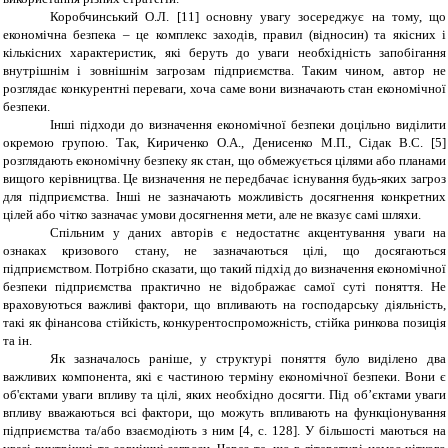
Коробчинський О.Л. [11] основну увагу зосереджує на тому, що
економічна безпека – це комплекс заходів, правил (відносин) та якісних і
кількісних характеристик, які беруть до уваги необхідність запобігання
внутрішнім і зовнішнім загрозам підприємства. Таким чином, автор не
розглядає конкурентні переваги, хоча саме вони визначають стан економічної
безпеки.
Інші підходи до визначення економічної безпеки доцільно виділити
окремою групою. Так, Кириченко О.А., Денисенко М.П., Сідак В.С. [5]
розглядають економічну безпеку як стан, що обмежується цілями або планами
вищого керівництва. Це визначення не передбачає існування будь-яких загроз
для підприємства. Інші не зазначають можливість досягнення конкретних
цілей або чітко зазначає умови досягнення мети, але не вказує самі шляхи.
Спільним у даних авторів є недостатнє акцентування уваги на
ознаках кризового стану, не зазначаються цілі, що досягаються
підприємством. Потрібно сказати, що такий підхід до визначення економічної
безпеки підприємства практично не відображає самої суті поняття. Не
враховуються важливі фактори, що впливають на господарську діяльність,
такі як фінансова стійкість, конкурентоспроможність, стійка ринкова позиція
та ін.
Як зазначалось раніше, у структурі поняття було виділено два
важливих компонента, які є частиною терміну економічної безпеки. Вони є
об'єктами уваги впливу та цілі, яких необхідно досягти. Під об’єктами уваги
впливу вважаються всі фактори, що можуть впливають на функціонування
підприємства та/або взаємодіють з ним [4, с. 128]. У більшості маються на