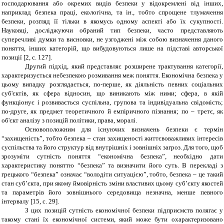
господарювання або окремих видів безпеки у відокремлені від інших,
наприклад безпека праці, екологічна, та ін., тобто спрощене тлумачення
безпеки, розгляд її тільки в якомусь одному аспекті або їх сукупності.
Науковці, досліджуючи обраний тип безпеки, часто представляють
суперечливі думки та висновки, не узгоджені між собою визначення даного
поняття, інших категорій, що вибудовуються лише на підставі авторської
позиції [2, с. 127].
Другий підхід, який представляє розширене трактування категорії,
характеризується небезпекою розмивання меж поняття. Економічна безпека у
цьому випадку розглядається, по-перше, як діяльність певних соціальних
суб'єктів, як сфера відносин, що виникають між ними; сфера, в якій
функціонує і розвивається суспільна, групова та індивідуальна свідомість;
по-друге, як предмет теоретичного й емпіричного пізнання; по – третє, як
об'єкт аналізу з позицій політики, права, моралі.
Основоположним для існуючих визначень безпеки є термін
“захищеність”, тобто безпека – стан захищеності життєвоважливих інтересів
суспільства та його структур від внутрішніх і зовнішніх загроз. Для того, щоб
зрозуміти сутність поняття “економічна безпека”, необхідно дати
характеристику поняттю “безпека” та визначити його суть. В перекладі з
грецького “безпека” означає “володіти ситуацією”, тобто, безпека – це такий
стан суб’єкта, при якому ймовірність зміни властивих цьому суб’єкту якостей
та параметрів його зовнішнього середовища незначна, менше певного
інтервалу [15, с. 29].
З цих позицій сутність економічної безпеки підприємств полягає у
такому стані їх економічної системи, який може бути охарактеризовано