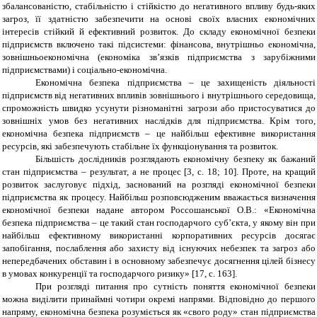
збалансованістю, стабільністю і стійкістю до негативного впливу будь-яких
загроз, її здатністю забезпечити на основі своїх власних економічних
інтересів стійкий й ефективний розвиток. До складу економічної безпеки
підприємств включено такі підсистеми: фінансова, внутрішньо економічна,
зовнішньоекономічна (економіка зв’язків підприємства з зарубіжними
підприємствами) і соціально-економічна.
Економічна безпека підприємства – це захищеність діяльності
підприємств від негативних впливів зовнішнього і внутрішнього середовища,
спроможність швидко усунути різноманітні загрози або пристосуватися до
зовнішніх умов без негативних наслідків для підприємства. Крім того,
економічна безпека підприємств – це найбільш ефективне використання
ресурсів, які забезпечують стабільне їх функціонування та розвиток.
Більшість дослідників розглядають економічну безпеку як бажаний
стан підприємства – результат, а не процес [3, с. 18; 10]. Проте, на кращий
розвиток заслуговує підхід, заснований на розгляді економічної безпеки
підприємства як процесу. Найбільш розповсюдженим вважається визначення
економічної безпеки надане автором Россошанської О.В.: «Економічна
безпека підприємства – це такий стан господарчого суб’єкта, у якому він при
найбільш ефективному використанні корпоративних ресурсів досягає
запобігання, послаблення або захисту від існуючих небезпек та загроз або
непередбачених обставин і в основному забезпечує досягнення цілей бізнесу
в умовах конкуренції та господарчого ризику» [17, с. 163].
При розгляді питання про сутність поняття економічної безпеки
можна виділити принаймні чотири окремі напрями. Відповідно до першого
напряму, економічна безпека розуміється як «свого роду» стан підприємства