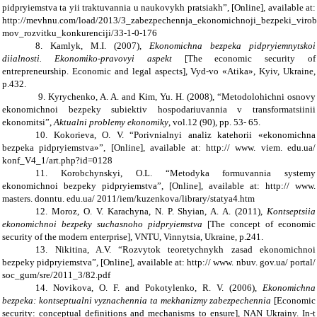
pidpryiemstva ta yii traktuvannia u naukovykh pratsiakh”, [Online], available at:
http://mevhnu.com/load/2013/3_zabezpechennja_ekonomichnoji_bezpeki_virob
mov_rozvitku_konkurenciji/33-1-0-176
8. Kamlyk, M.I. (2007),
Ekonomichna bezpeka pidpryiemnytskoi
diialnosti. Ekonomiko-pravovyi aspekt
[The economic security of
entrepreneurship. Economic and legal aspects], Vyd-vo «Atika», Kyiv, Ukraine,
p.432.
9. Kyrychenko, A. A. and Kim, Yu. H. (2008), “Metodolohichni osnovy
ekonomichnoi bezpeky subiektiv hospodariuvannia v transformatsiinii
ekonomitsi”,
Aktualni problemy ekonomiky
, vol.12 (90), pp. 53- 65.
10. Kokorieva, O. V. “Porivnialnyi analiz katehorii «ekonomichna
bezpeka pidpryiemstva»”, [Online], available at: http:// www. viem. edu.ua/
konf_V4_1/art.php?id=0128
11. Korobchynskyi, O.L. “Metodyka formuvannia systemy
ekonomichnoi bezpeky pidpryiemstva”, [Online], available at: http:// www.
masters. donntu. edu.ua/ 2011/iem/kuzenkova/library/statya4.htm
12. Moroz, O. V. Karachyna, N. P. Shyian, A. A. (2011),
Kontseptsiia
ekonomichnoi bezpeky suchasnoho pidpryiemstva
[The concept of economic
security of the modern enterprise], VNTU, Vinnytsia, Ukraine, p.241.
13. Nikitina, A.V. “Rozvytok teoretychnykh zasad ekonomichnoi
bezpeky pidpryiemstva”, [Online], available at: http:// www. nbuv. gov.ua/ portal/
soc_gum/sre/2011_3/82.pdf
14. Novikova, O. F. and Pokotylenko, R. V. (2006),
Ekonomichna
bezpeka: kontseptualni vyznachennia ta mekhanizmy zabezpechennia
[Economic
security: conceptual definitions and mechanisms to ensure], NAN Ukrainy. In-t