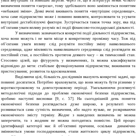
увазі внутрішні та зовнішні загрози. Через те, що в літературі немає чіткого
визначення поняття «загроза», тому здебільшого воно замінюється поняттям
«небажані зміни». Деякі вчені вживають поняття «внутрішнє середовище»,
хоча саме підприємство може і повинно виявляти, контролювати та усувати
внутрішні дестабілізуючі фактори. Зустрічається також точка зору, яка під
об’єктами уваги впливу розуміє всі події фінансово-господарської діяльності.
У визначеннях зазначаються конкретні події діяльності підприємства,
хоча вони можуть і не мати місце в конкретному проміжку часу. Тож під
об’єктами уваги впливу слід розуміти постійну зміну навколишнього
середовища, адже мінливість навколишнього середовища слід розглядати як
постійний стан, а постійність протягом деякого часу – як тимчасовий стан.
Стосовно цілей, що фігурують у визначеннях, їх можна класифікувати
відповідно до мети: стабільне функціонування підприємства; виживання та
пристосування; розвиток та вдосконалення.
Виділяючи цілі, більшість дослідників вказують конкретні задачі, що
повинні досягатися. Потрібно враховувати, що вони можуть бути різними у
короткостроковому та довгостроковому періоді. Узагальнюючи розглянуті
методологічні підходи до проблеми економічної безпеки підприємства,
зробимо наступні висновки [9, с. 57]. На сьогоднішній день поняття
економічної безпеки розглядається дуже широко, в результаті чого
розмивається сама сутність визначення, або надто вузько, не розкриваючи
економічного змісту терміну. Жодне з наведених визначень не можна
заперечити, та з жодним не можна погодитись повністю. Цей процес
ідентифікації категорії має й об’єктивні причини, оскільки динамічно
змінюються умови господарювання, етапи життєвого циклу підприємств,