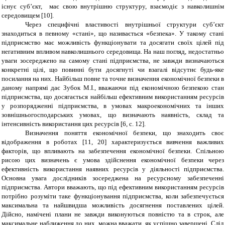
існує суб’єкт, має свою внутрішню структуру, взаємодіє з навколишнім
середовищем [10].
Через специфічні властивості внутрішньої структури суб’єкт
знаходиться в певному «стані», що називається «безпека». У такому стані
підприємство має можливість функціонувати та досягати своїх цілей під
негативним впливом навколишнього середовища. На наш погляд, недостатньо
уваги зосереджено на самому стані підприємства, не завжди визначаються
конкретні цілі, що повинні бути досягнуті чи взагалі відсутнє будь-яке
посилання на них. Найбільш повне та точне визначення економічної безпеки в
даному напрямі дає Зубок М.І., вважаючи під економічною безпекою стан
підприємства, що досягається найбільш ефективним використанням ресурсів
у розпорядженні підприємства, в умовах макроекономічних та інших
зовнішньогосподарських умовах, що визначають наявність, склад та
інтенсивність використання цих ресурсів [6, с. 12].
Визначення поняття економічної безпеки, що знаходить своє
відображення в роботах [11, 20] характеризується вивчення важливих
факторів, що впливають на забезпечення економічної безпеки. Спільною
рисою цих визначень є умова здійснення економічної безпеки через
ефективність використання наявних ресурсів у діяльності підприємства.
Основна увага дослідників зосереджена на ресурсному забезпеченні
підприємства. Автори вважають, що під ефективним використанням ресурсів
потрібно розуміти таке функціонування підприємства, коли забезпечується
максимальна та найшвидша можливість досягнення поставлених цілей.
Дійсно, намічені плани не завжди виконуються повністю та в строк, але
максимальне наближення до них, можна вважати, як успішно завершені. Слід