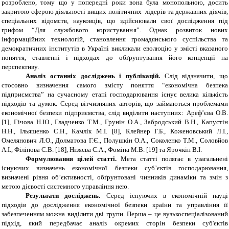
розроблено, тому що у попередні роки вона була монопольною, досить
закритою сферою діяльності вищих політичних лідерів та державних діячів,
спеціальних відомств, науковців, що здійснювали свої дослідження під
грифом “Для службового користування”. Однак розвиток нових
інформаційних технологій, становлення громадянського суспільства та
демократичних інститутів в Україні викликали еволюцію у змісті вказаного
поняття, ставленні і підходах до обґрунтування його концепції на
перспективу.
Аналіз останніх досліджень і публікацій.
Слід відзначити, що
стосовно визначення самого змісту поняття “економічна безпека
підприємства” на сучасному етапі господарювання існує велика кількість
підходів та думок. Серед вітчизняних авторів, що займаються проблемами
економічної безпеки підприємства, слід виділити наступних: Ареф’єва О.В.
[1], Гічова Н.Ю., Гладченко Т.М., Грунін О.А., Забродський В.Н., Капустін
Н.Н., Ільяшенко С.Н., Камлік М.І. [8], Клейнер Г.Б., Коженовський Л.І.,
Омелянович Л.О., Долматова Г.Є., Полушкін О.А., Соколенко Т.М., Соловйов
А.І., Філіпова С.В. [18], Нізяєва С.А., Фоміна М.В. [19] та Ярочкін В.І.
Формулювання цілей статті.
Мета статті
полягає
в
узагальнені
існуючих визначень економічної безпеки суб’єктів господарювання,
визначені рівня об’єктивності, обґрунтовані чинників динаміки та змін з
метою дієвості системного управління нею.
Результати досліджень.
Серед існуючих в економічній науці
підходів до дослідження економічної безпеки країни та управління її
забезпеченням можна виділити дві групи. Перша – це вузькоспеціалізований
підхід, який передбачає аналіз окремих сторін безпеки суб'єктів