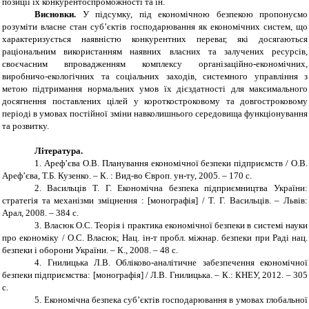
позиції їх конкурентоспроможності та ін.
Висновки.
У підсумку, під економічною безпекою пропонуємо
розуміти власне стан суб’єктів господарювання як економічних систем, що
характеризується наявністю конкурентних переваг, які досягаються
раціональним використанням наявних власних та залучених ресурсів,
своєчасним впровадженням комплексу організаційно-економічних,
виробничо-екологічних та соціальних заходів, системного управління з
метою підтримання нормальних умов їх дієздатності для максимального
досягнення поставлених цілей у короткостроковому та довгостроковому
періоді в умовах постійної зміни навколишнього середовища функціонування
та розвитку.
Література
.
1.
Ареф’єва О.В. Планування економічної безпеки підприємств / О.В.
Ареф’єва, Т.Б. Кузенко. – К. : Вид-во Європ. ун-ту, 2005. – 170 с.
2.
Васильців Т. Г. Економічна безпека підприємництва України:
стратегія та механізми зміцнення : [монографія] / Т. Г. Васильців. – Львів:
Арал, 2008. – 384 с.
3.
Власюк О.С. Теорія і практика економічної безпеки в системі науки
про економіку / О.С. Власюк; Нац. ін-т пробл. міжнар. безпеки при Раді нац.
безпеки і оборони України. – К., 2008. – 48 с.
4.
Гнилицька Л.В. Обліково-аналітичне забезпечення економічної
безпеки підприємства: [монографія] / Л.В. Гнилицька. – К.: КНЕУ, 2012. – 305
с.
5.
Економічна безпека суб’єктів господарювання в умовах глобальної