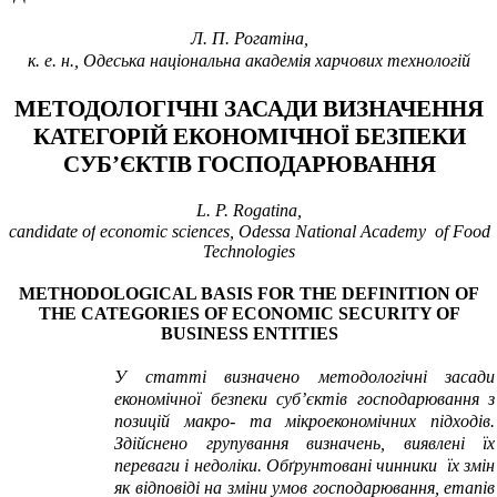
Л.
П. Рогатіна,
к.
е. н., Одеська національна академія харчових технологій
МЕТОДОЛОГІЧНІ ЗАСАДИ ВИЗНАЧЕННЯ
КАТЕГОРІЙ ЕКОНОМІЧНОЇ БЕЗПЕКИ
СУБ’ЄКТІВ ГОСПОДАРЮВАННЯ
L. P.
Rogatina
,
candidate
of
economic
sciences
,
Odessa National Academy
of Food
Technologies
METHODOLOGICAL BASIS FOR THE DEFINITION OF
THE CATEGORIES OF ECONOMIC SECURITY OF
BUSINESS ENTITIES
У статті визначено методологічні засади
економічної безпеки суб’єктів господарювання з
позицій макро- та мікроекономічних підходів.
Здійснено групування визначень, виявлені їх
переваги і недоліки. Обґрунтовані чинники їх змін
як відповіді на зміни умов господарювання, етапів