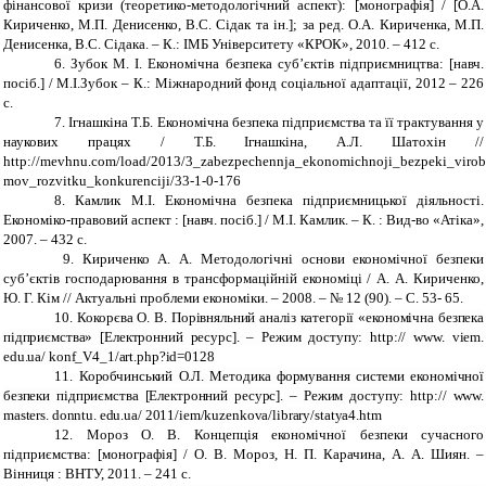
фінансової кризи (теоретико-методологічний аспект): [монографія] / [О.А.
Кириченко, М.П. Денисенко, В.С. Сідак та ін.]; за ред.
О.А. Кириченка, М.П.
Денисенка, В.С. Сідака. – К.: ІМБ Університету «КРОК», 2010. – 412 с
.
6.
Зубок М. І. Економічна безпека суб’єктів підприємництва: [навч.
посіб.] / М.І.Зубок – К.: Міжнародний фонд соціальної адаптації, 2012 – 226
с.
7. Ігнашкіна Т.Б. Економічна безпека підприємства та її трактування у
наукових працях / Т.Б. Ігнашкіна, А.Л. Шатохін //
http://mevhnu.com/load/2013/3_zabezpechennja_ekonomichnoji_bezpeki_virob
mov_rozvitku_konkurenciji/33-1-0-176
8. Камлик М.І. Економічна безпека підприємницької діяльності.
Економіко-правовий аспект : [навч. посіб.] / М.І. Камлик. – К. : Вид-во «Атіка»,
2007. – 432 с.
9. Кириченко А. А. Методологічні основи економічної безпеки
суб’єктів господарювання в трансформаційній економіці / А. А. Кириченко,
Ю. Г. Кім // Актуальні проблеми економіки. – 2008. – № 12 (90). – С. 53- 65.
10.
Кокорєва О. В. Порівняльний аналіз категорії «економічна безпека
підприємства» [Електронний ресурс]. – Режим доступу: http:// www. viem.
edu.ua/ konf_V4_1/art.php?id=0128
11.
Коробчинський О.Л. Методика формування системи економічної
безпеки підприємства [Електронний ресурс]. – Режим доступу: http:// www.
masters. donntu. edu.ua/ 2011/iem/kuzenkova/library/statya4.htm
12. Мороз О. В. Концепція економічної безпеки сучасного
підприємства: [монографія] / О. В. Мороз, Н. П. Карачина, А. А. Шиян. –
Вінниця : ВНТУ, 2011. – 241 с.