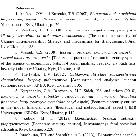
References.
1. Arefieva, O.V. and Kuzenko, T.B. (2005),
Planuvannia ekonomichnoi
bezpeky pidpryiemstv
[Planning of economic security companies], Vyd-vo
Yevrop. un-tu, Kyiv, Ukraine, p.170.
2. Vasyltsiv, T. H. (2008),
Ekonomichna bezpeka pidpryiemnytstva
Ukrainy: stratehiia ta mekhanizmy zmitsnennia
[The economic security of
Ukraine Entrepreneurship: Strategy and mechanisms for strengthening], Aral,
Lviv, Ukraine, p. 384.
3. Vlasiuk, O.S. (2008),
Teoriia i praktyka ekonomichnoi bezpeky v
systemi nauky pro ekonomiku
[Theory and practice of economic security system
of the science of economics], Nats. in-t probl. mizhnar. bezpeky pry Radi nats.
bezpeky i oborony Ukrainy, Kyiv, Ukraine, p.48.
4. Hnylytska, L.V. (2012),
Oblikovo-analitychne zabezpechennia
ekonomichnoi bezpeky pidpryiemstva
[Accounting and analytical support
economic security], KNEU, Kyiv, Ukraine, p.305.
5. Kyrychenko, O.A. Denysenko, M.P. Sidak, V.S. and others (2010),
Ekonomichna bezpeka subiektiv hospodariuvannia v umovakh hlobalnoi
finansovoi kryzy (teoretyko-metodolohichnyi aspekt)
[Economic security entities
in the global financial crisis (theoretical and methodological aspect)], IMB
Universytetu «KROK», Kyiv, Ukraine, p.412.
6. Zubok, M. I. (2012),
Ekonomichna bezpeka subiektiv
pidpryiemnytstva
[Economic security entities], Mizhnarodnyi fond sotsialnoi
adaptatsii, Kyiv, Ukraine, p.226.
7. Ihnashkina, T.B. and Shatokhin, A.L. (2013), “Ekonomichna bezpeka