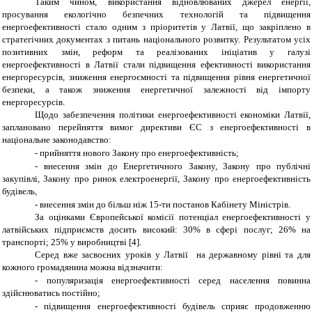
Таким чином, використання відновлюваних джерел енергії,
просування екологічно безпечних технологій та підвищення
енергоефективності стало одним з пріоритетів у Латвії, що закріплено в
стратегічних документах з питань національного розвитку. Результатом усіх
позитивних змін, реформ та реалізованих ініціатив у галузі
енергоефективності в Латвії стали підвищення ефективності використання
енергоресурсів, зниження енергоємності та підвищення рівня енергетичної
безпеки, а також зниження енергетичної залежності від імпорту
енергоресурсів.
Щодо забезпечення політики енергоефективності економіки Латвії,
заплановано перейняття вимог директиви ЄС з енергоефективності в
національне законодавство:
-
прийняття нового Закону про енергоефективність;
-
внесення змін до Енергетичного Закону, Закону про публічні
закупівлі, Закону про ринок електроенергії, Закону про енергоефективність
будівель,
-
внесення змін до більш ніж 15-ти постанов Кабінету Міністрів.
За оцінками Європейської комісії потенціал енергоефективності у
латвійських підприємств досить високий: 30% в сфері послуг; 26% на
транспорті; 25% у виробництві [4].
Серед вже засвоєних уроків у Латвії на державному рівні та для
кожного громадянина можна відзначити:
-
популяризація енергоефективності серед населення повинна
здійснюватись постійно;
-
підвищення енергоефективності будівель сприяє продовженню