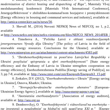
modernization of district heating and dispatching of Riga”
,
Materialy VI-oj
mezhdunarodnoj konferencii [Materials VI-th International Conference],
Jenergojeffektivnost' v zhilishhno-kommunal'nom hozjajstve i promyshlennosti
[Energy efficiency in housing and communal services and industry], available at:
http://arnica-center.kiev.ua/ru/news/56
.
3.
Shevall M., (2014) Novosti NEFKO[ News of NEFCO], no 1, p.2,
available
at:
http://www.nefco.org/sites/nefco.viestinta.org/files/NEFCO_NEWS_2014F
4.
Timofeeva A.,
“Politika Latvii v oblasti vozobnovljaemyh
jenergoresursov. Vyvody dlja Ukrainy”
[The policy of Latvia in the field of
renewable energy resources. Conclusions for the Ukraine]. available at:
http://www.minregion.gov.ua/attachments/content-attachments/4583.pdf
.
5.
“Derzhenerhoefektyvnosti ta posol'stvo Latvijs'koi Respubliky v
Ukraini posyliuiut' spivpratsiu u sferi enerhoefektyvnosti”
[State energy
efficiency and the Embassy of Latvia in Ukraine strengthen cooperation on
energy efficiency], Enerhozberezhennia Podillia [Energy saving of Podillya], no
3, pp.7-8, available at:
http://www.cntei.com/cnii/Energozb/Energozb3_15.pdf
.
6.
Zerkalov, D.V. (2012),
“Enerhozberezhennia v Ukrain”
[Energy saving
in Ukraine], Osnova, Kharkiv, Ukraina.
7.
“
Yevropejs'ko-ukrains'ke enerhetychne ahenstvo”
[European-
Ukrainian Energy Agency.], available at:
http://euea-energyagency.org/uа/
8.
“Asotsiatsiia enerhoaudytoriv”
[Association of energy auditors],
available at:
http://aea.org.ua
9.
Dombrovs'kyj, O.
“Enerhoefektyvnist' i vidnovliuval'na enerhetyka –
tse investytsii u nezalezhnist' ta hlobal'ni tsili suspil'stva ХХІ st.”
[Energy