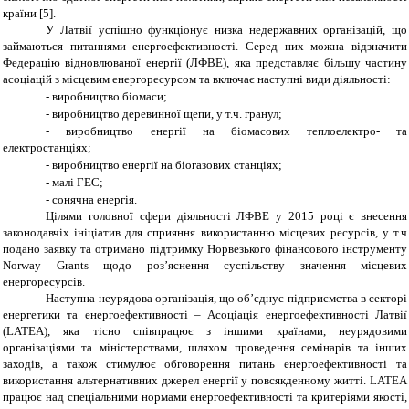
країни [5].
У Латвії успішно функціонує низка недержавних організацій, що
займаються питаннями енергоефективності. Серед них можна відзначити
Федерацію відновлюваної енергії (ЛФВЕ), яка представляє більшу частину
асоціацій з місцевим енергоресурсом та включає наступні види діяльності:
-
виробництво біомаси;
-
виробництво деревинної щепи, у т.ч. гранул;
-
виробництво енергії на біомасових теплоелектро- та
електростанціях;
-
виробництво енергії на біогазових станціях;
-
малі ГЕС;
-
сонячна енергія.
Цілями головної сфери діяльності ЛФВЕ у 2015 році є внесення
законодавчіх ініціатив для сприяння використанню місцевих ресурсів, у т.ч
подано заявку та отримано підтримку Норвезького фінансового інструменту
Norway Grants щодо роз’яснення суспільству значення місцевих
енергоресурсів.
Наступна неурядова організація, що об’єднує підприємства в секторі
енергетики та енергоефективності – Асоціація енергоефективності Латвії
(LATEA), яка тісно співпрацює з іншими країнами, неурядовими
організаціями та міністерствами, шляхом проведення семінарів та інших
заходів, а також стимулює обговорення питань енергоефективності та
використання альтернативних джерел енергії у повсякденному житті. LATEA
працює над спеціальними нормами енергоефективності та критеріями якості,