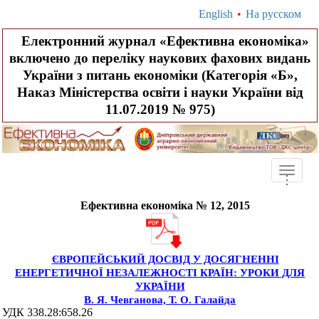
English
•
На русском
Електронний журнал «Ефективна економіка»
включено до переліку наукових фахових видань
України з питань економіки (Категорія «Б»,
Наказ Міністерства освіти і науки України від
11.07.2019 № 975)
Toggle
.
.
.
naviga
Ефективна економіка № 12, 2015
ЄВРОПЕЙСЬКИЙ ДОСВІД У ДОСЯГНЕННІ
ЕНЕРГЕТИЧНОЇ НЕЗАЛЕЖНОСТІ КРАЇН: УРОКИ ДЛЯ
УКРАЇНИ
В. Я. Чевганова, Т. О. Галайда
УДК 338.28:658.26