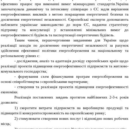
ефективно працює при виконанні вимог міжнародних стандартів.Україна
започаткувала динамічну та інтенсивну співпрацю з ЄС задля вирішення
енергоефективних викликів з метою покращення енергетичної безпеки та
досягнення енергетичної незалежності. Європейські експерти допомагають
наблизити українське законодавство до норм ЄС, надаючи стратегічну
підтримку та консультації у встановленні мінімальних вимог до
енергоефективності будівель та паспортизації енергетичних будівель.
Таким чином, першочерговими завданнями для України щодо
реалізації заходів по досягненню енергетичної незалежності за рахунок
здійснення ефективної політики енергозбереження на національному та
регіональному рівнях є:
- дослідження, аналіз та адаптація досвіду європейських країн щодо
реалізації проектів підвищення енергоефективності підприємств та житлово-
комунального господарства;
- формування схем фінансування програм енергозбереження на
основі співробітництва з європейськими партнерами;
- створення та реалізація проектів підвищення енергоефективності
економіки.
Реалізація поставлених завдань протягом найближчих 2-3-х років
дозволить:
1)
скоротити витрати підприємств на виробництво продукції та
підвищити її конкурентоспроможність на європейському ринку;
2)
стимулювати створення нових послуг і відповідно нових робочих
місць;