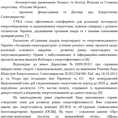
-
біоенергетика (включаючи біомасу та біогаз), Вітрова та Сонячна
енергетика, «Розумні Мережі»;
-
проектне фінансування та Договір про Енергетичне
Співтовариство.
ЄУЕА стало ефективною платформою для реалізації потенціалу
енергозбереження та відновлюваної енергетики, шляхом співпраці з діловою
спільнотою України, державними органами влади та з іншими ключовими
гравцями ринку [7].
Експертне об’єднання лідерів енергоаудиту та енергоменеджменту
України «Асоціація енергоаудиторів» успішно реалізує низку проектів щодо
реалізації головного завдання – розвитку ринку енергоаудиту та
енергоменеджменту. Одним з найуспішніших її інформаційно-навчальниих
проектів можна вважати
Вебінари з енергоефективності
[8].
Відповідно до вимог Директиви №2009/28/ЄС про сприяння
використанню енергії з відновлювальних джерел, на виконання Рішення Ради
Міністрів Енергетичного Співтовариства D/2012/04/MC-EnC від 18.10.2012
р. та Угоди про асоціацію між Україною та ЄС був затверджений
Національний план дій з відновлюваної енергетики на період до 2020 р., який
передбачає досягнути 11% частки енергії, отриманої із відновлюваних
джерел енергії в кінцевому енергоспоживанні до даного періоду [
9
].
На законодавчому рівні український Уряд максимально сприяє
створенню умов для розвитку ринку енергоефективності. Вже ухвалені
закони про енергосервісні компанії (ЕСКО) та об’єднання співвласників
багатоквартирних будинків (ОСББ). На черзі – ухвалення законів «Про
житлово-комунальні послуги та комерційний облік», «Щодо