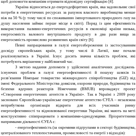
щоб допомогти компаніям отримати відповідну сертифікацію [4].
Україна відноситься до енергодефіцитних країн, яка задовольняє свої
потреби в енергетичних ресурсах за рахунок власного виробництва менше
ніж на 50 % (у тому числі по споживанню імпортованого природного газу на
душу населення займає перше місце в світі). Поряд із цим ефективність
використання паливно-енергетичних ресурсів в економіці країни низька,
енергоємність валового внутрішнього продукту в два рази вища за
енергоємність промислово розвинених країн світу [6].
Певні напрацювання в галузі енергозбереження із застосуванням
досвіду європейських країн, у тому числі й Латвії, вже почали
реалізовуватись в Україні. Існує досить значна кількість проблем, які
потребують вирішення у найближчий час.
З метою надання допомоги у здійсненні аналітичних досліджень
існуючих проблем в галузі енергоефективності й пошуку шляхів їх
розв’язання Німецьке товариство міжнародного співробітництва (GIZ) від
імені Федерального Міністерства довкілля, охорони природи, будівництва та
безпеки ядерних реакторів Німеччини (BMUB) впроваджує проект
«Створення енергетичних агентств в Україні». Так в Україні з 2009 року
засновано
Європейсько-українське енергетичне агентство
ЄУЕА – незалежна
неприбуткова організація відкрита для всіх учасників ринку
енергоефективності та відновлюваної енергетики України, які мають на меті
конструктивно співпрацювати з компаніями-однодумцями. Пріоритетними
напрямками діяльності ЄУЕА є:
-
енергоефективність (за окремими підгрупами в секторі будівництва,
централізованого теплопостачання, промисловості та енергії з відходів):