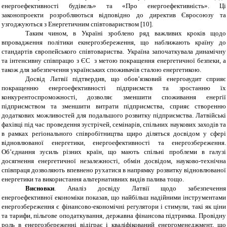
енергоефективності будівель» та «Про енергоефективність». Ці
законопроекти розробляються відповідно до директив Євросоюзу та
узгоджуються з Енергетичним співтовариством [10].
Таким чином, в Україні зроблено ряд важливих кроків щодо
впровадження політики екнергозбереження, що наближають країну до
стандартів європейського співтовариства. Україна започаткувала динамічну
та інтенсивну співпрацю з ЄС з метою покращення енергетичної безпеки, а
також для забезпечення українських споживачів сталою енергетикою.
Досвід Латвії підтвердив, що обов’язковий енергоаудит сприяє
покращенню енергоефективності підприємств та зростанню їх
конкурентоспроможності, дозволяє зменшити споживання енергії
підприємством та зменшити витрати підприємства, сприяє створенню
додаткових можливостей для подальшого розвитку підприємства. Латвійські
фахівці під час проведення зустрічей, семінарів, спільних наукових заходів та
в рамках регіонального співробітництва щиро діляться досвідом у сфері
відновлюваної енергетики, енергоефективності та енергозбереження.
Об’єднання зусиль різних країн, що мають спільні проблеми в галузі
досягнення енергетичної незалежності, обмін досвідом, науково-технічна
співпраця дозволяють впевнено рухатися в напрямку розвитку відновлюваної
енергетики та використання альтернативних видів палива тощо.
Висновки
. Аналіз досвіду Латвії щодо забезпечення
енергоефективної економіки показав, що найбільш надійними інструментами
енергозбереження є фінансово-економічні регулятори і стимули, такі як ціни
та тарифи, пільгове оподаткування, державна фінансова підтримка. Провідну
роль в енергозбереженні відіграє і кваліфікований енергоменеджмент, що