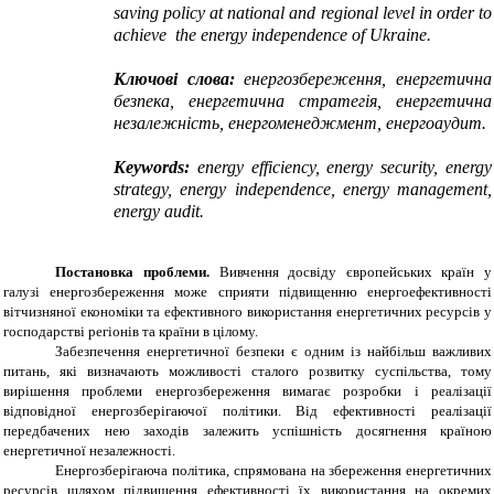
saving policy at national and regional level in order to
achieve the energy independence of Ukraine.
Ключові слова:
енергозбереження, енергетична
безпека, енергетична стратегія, енергетична
незалежність, енергоменеджмент, енергоаудит.
Keywords:
energy efficiency, energy security, energy
strategy, energy independence, energy management,
energy audit.
Постановка проблеми.
Вивчення досвіду європейських країн у
галузі енергозбереження може сприяти підвищенню енергоефективності
вітчизняної економіки та ефективного використання енергетичних ресурсів у
господарстві регіонів та країни в цілому.
Забезпечення енергетичної безпеки є одним із найбільш важливих
питань, які визначають можливості сталого розвитку суспільства, тому
вирішення проблеми енергозбереження вимагає розробки і реалізації
відповідної енергозберігаючої політики. Від ефективності реалізації
передбачених нею заходів залежить успішність досягнення країною
енергетичної незалежності.
Енергозберігаюча політика, спрямована на збереження енергетичних
ресурсів шляхом підвищення ефективності їх використання на окремих