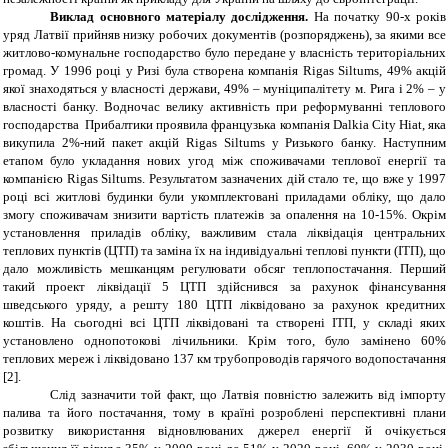
Виклад основного матеріалу дослідження.
На початку 90-х років
уряд Латвії прийняв низку робочих документів (розпоряджень), за якими все
житлово-комунальне господарство було передане у власність територіальних
громад. У 1996 році у Ризі була створена компанія Rigas Siltums, 49% акцій
якої знаходяться у власності держави, 49% – муніципалітету м. Рига і 2% – у
власності банку. Водночас велику активність при реформуванні теплового
господарства Прибалтики проявила французька компанія Dalkia City Hiat, яка
викупила 2%-ний пакет акцій Rigas Siltums у Ризького банку. Наступним
етапом було укладання нових угод між споживачами теплової енергії та
компанією Rigas Siltums. Результатом зазначених дій стало те, що вже у 1997
році всі житлові будинки були укомплектовані приладами обліку, що дало
змогу споживачам знизити вартість платежів за опалення на 10-15%. Окрім
установлення приладів обліку, важливим стала ліквідація центральних
теплових пунктів (ЦТП) та заміна їх на індивідуальні теплові пункти (ІТП), що
дало можливість мешканцям регулювати обсяг теплопостачання. Перший
такий проект ліквідації 5 ЦТП здійснився за рахунок фінансування
шведського уряду, а решту 180 ЦТП ліквідовано за рахунок кредитних
коштів. На сьогодні всі ЦТП ліквідовані та створені ІТП, у складі яких
установлено однопотокові лічильники. Крім того, було замінено 60%
теплових мереж і ліквідовано 137 км трубопроводів гарячого водопостачання
[2].
Слід зазначити той факт, що Латвія повністю залежить від імпорту
палива та його постачання, тому в країні розроблені перспективні плани
розвитку використання відновлюваних джерел енергії й очікується