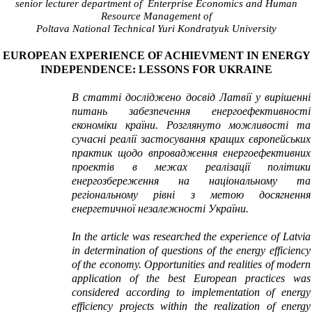
senior lecturer department of Enterprise
Economics and Human
Resource Management of
Poltava National Technical Yuri Kondratyuk University
EUROPEAN EXPERIENCE OF ACHIEVMENT IN ENERGY
INDEPENDENCE:
LESSONS FOR UKRAINE
В статті досліджено досвід Латвії у вирішенні
питань забезпечення енергоефективності
економіки країни. Розглянуто можливості та
сучасні реалії застосування кращих європейських
практик щодо впровадження енергоефективних
проектів в межах реалізації політики
енергозбереження на національному та
регіональному рівні з метою досягнення
енергетичної незалежності України.
In the article was researched the experience of Latvia
in determination of questions of the energy efficiency
of the economy. Opportunities and realities of modern
application of the best European practices was
considered according to implementation of energy
efficiency projects within the realization of energy