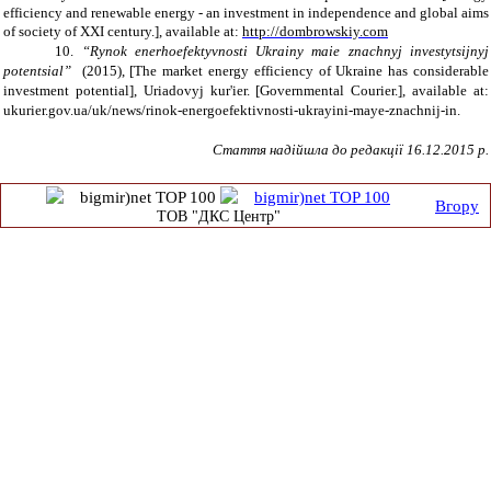
efficiency and renewable energy - an investment in independence and global aims
of society of XXI century.], available at:
http://dombrowskiy.com
10.
“Rynok enerhoefektyvnosti Ukrainy maie znachnyj investytsijnyj
potentsial”
(2015), [The market energy efficiency of Ukraine has considerable
investment potential], Uriadovyj kur'ier. [Governmental Courier.], available at:
ukurier.gov.ua/uk/news/rinok-energoefektivnosti-ukrayini-maye-znachnij-in
.
Стаття надійшла до редакції 1
6
.12.2015 р.
Вгору
ТОВ "ДКС Центр"