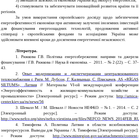
3)
зменшити залежність економіки України від імпорту енергоносіїв;
4)
стимулювати та забезпечувати інноваційний розвиток країни та її
регіонів.
За умов використання європейського досвіду щодо забезпечення
енергоефективності економіки при активному залученні іноземних інвестицій
для фінансування енергоощадних технологій, продовження активної
співпраці з європейськими фондами та асоціаціями Україна може
здійснювати впевнені кроки до досягнення енергетичної незалежності.
Література.
1.
Рижкова Г.В. Політика енергозбереження: напрями та джерела
фінансування / Г.В. Рижкова // Наука й економіка. – 2011. – № 2 (22). – С. 37-
43.
2.
Опыт модернизации и диспетчеризации централизованного
теплоснабжения г. Риги
.
М. Дубсон, Г. Калныньш, С. Плискачев, AS «RĪGAS
SILTUMS», Латвия
//
Материалы VI-oй международной конференции
«Энергоэффективность в жилищно-коммунальном хозяйстве и
промышленности»
[Электронный ресурс]. – Режим доступа:
http://arnica-
center.kiev.ua/ru/news/56
3.
Шевалл М. / М. Шевалл // Новости НЕФКО. – №1. – 2014. – С. 2
[Электронный ресурс]. – Режим доступа:
http://www.nefco.org/sites/nefco.viestinta.org/files/NEFCO_NEWS_2014FEB
4.
Тимофеева А. Политика Латвии в области возобновляемых
энергоресурсов. Выводы для Украины / А. Тимофеева [Электронный ресурс].
– Режим доступа:
http://www.minregion.gov.ua/attachments/content-