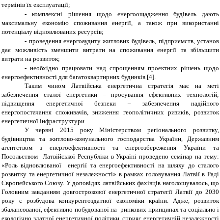
термінів їх експлуатації;
-
комплексні рішення щодо енергоощадження будівель дають
максимальну економію споживання енергії, а також при використанні
потенціалу відновлюваних ресурсів;
-
проведення енергоаудиту житлових будівель, підприємств, установ
дає можливість зменшити витрати на споживання енергії та збільшити
витрати на розвиток;
-
необхідно працювати над спрощенням проектних рішень щодо
енергоефективності для багатоквартирних будинків [4].
Таким чином Латвійська енергетична стратегія має на меті
забезпечення сталої енергетики – просування ефективних технологій;
підвищення енергетичної безпеки – забезпечення надійного
енергопостачання споживачів, зниження геополітичних ризиків, розвиток
енергетичної інфраструктури.
У червні 2015 року Міністерством регіонального розвитку,
будівництва та житлово-комунального господарства України, Державним
агентством з енергоефективності та енергозбереження України та
Посольством Латвійської Республіки в Україні проведено семінар на тему:
«Роль відновлюваної енергії та енергоефективності на шляху до сталого
розвитку та енергетичної незалежності» в рамках головування Латвії в Раді
Європейського Союзу. У доповідях латвійських фахівців наголошувалось, що
Головним завданням довгострокової енергетичної стратегії Латвії до 2030
року є розбудова конкурентоздатної економіки країни. Адже, розвиток
збалансованої, ефективно побудованої на ринкових принципах та соціально і
екологічно здатної енергетичної політики, сприяє енергетичній незалежності