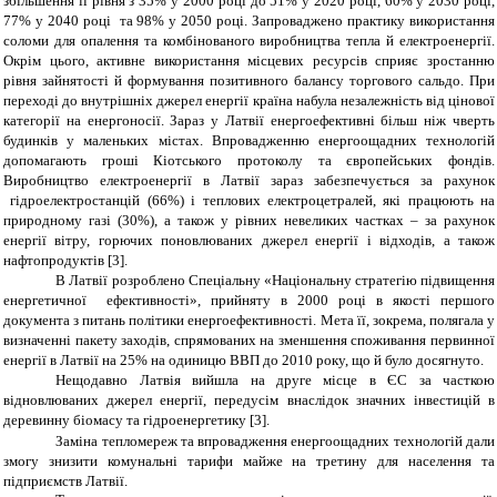
збільшення її рівня з 35% у 2000 році до 51% у 2020 році, 60% у 2030 році,
77% у 2040 році та 98% у 2050 році. Запроваджено практику використання
соломи для опалення та комбінованого виробництва тепла й електроенергії.
Окрім цього, активне використання місцевих ресурсів сприяє зростанню
рівня зайнятості й формування позитивного балансу торгового сальдо. При
переході до внутрішніх джерел енергії країна набула незалежність від цінової
категорії на енергоносії. Зараз у Латвії енергоефективні більш ніж чверть
будинків у маленьких містах. Впровадженню енергоощадних технологій
допомагають гроші Кіотського протоколу та європейських фондів.
Виробництво електроенергії в Латвії зараз забезпечується за рахунок
гідроелектростанцій (66%) і теплових електроцетралей, які працюють на
природному газі (30%), а також у рівних невеликих частках – за рахунок
енергії вітру, горючих поновлюваних джерел енергії і відходів, а також
нафтопродуктів [3].
В Латвії розроблено Спеціальну «Національну стратегію підвищення
енергетичної ефективності», прийняту в 2000 році в якості першого
документа з питань політики енергоефективності. Мета її, зокрема, полягала у
визначенні пакету заходів, спрямованих на зменшення споживання первинної
енергії в Латвії на 25% на одиницю ВВП до 2010 року, що й було досягнуто.
Нещодавно Латвія вийшла на друге місце в ЄС за часткою
відновлюваних джерел енергії, передусім внаслідок значних інвестицій в
деревинну біомасу та гідроенергетику [3].
Заміна тепломереж та впровадження енергоощадних технологій дали
змогу знизити комунальні тарифи майже на третину для населення та
підприємств Латвії.