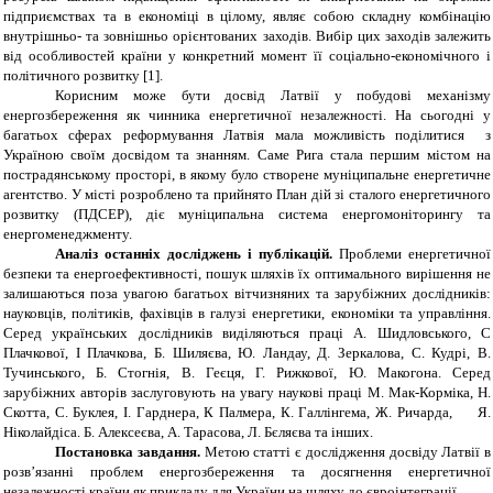
підприємствах та в економіці в цілому, являє собою складну комбінацію
внутрішньо- та зовнішньо орієнтованих заходів. Вибір цих заходів залежить
від особливостей країни у конкретний момент її соціально-економічного і
політичного розвитку [1].
Корисним може бути досвід Латвії у побудові механізму
енергозбереження як чинника енергетичної незалежності. На сьогодні у
багатьох сферах реформування Латвія мала можливість поділитися з
Україною своїм досвідом та знанням. Саме Рига стала першим містом на
пострадянському просторі, в якому було створене муніципальне енергетичне
агентство. У місті розроблено та прийнято План дій зі сталого енергетичного
розвитку (ПДСЕР), діє муніципальна система енергомоніторингу та
енергоменеджменту.
Аналіз останніх досліджень і публікацій.
Проблеми енергетичної
безпеки та енергоефективності, пошук шляхів їх оптимального вирішення не
залишаються поза увагою багатьох вітчизняних та зарубіжних дослідників:
науковців, політиків, фахівців в галузі енергетики, економіки та управління.
Серед українських дослідників виділяються праці А. Шидловського, С
Плачкової, І Плачкова, Б. Шиляєва, Ю. Ландау, Д. Зеркалова, С. Кудрі,
В.
Тучинського, Б. Стогнія, В. Геєця, Г. Рижкової, Ю. Макогона. Серед
зарубіжних авторів заслуговують на увагу наукові праці М. Мак-Корміка, Н.
Скотта, С. Буклея, І. Гарднера, К Палмера, К. Галлінгема, Ж. Ричарда, Я.
Ніколайдіса. Б. Алексеєва, А. Тарасова, Л. Бєляєва та інших.
Постановка завдання.
Метою статті є дослідження досвіду Латвії в
розв’язанні проблем енергозбереження та досягнення енергетичної
незалежності країни як прикладу для України на шляху до євроінтеграції.