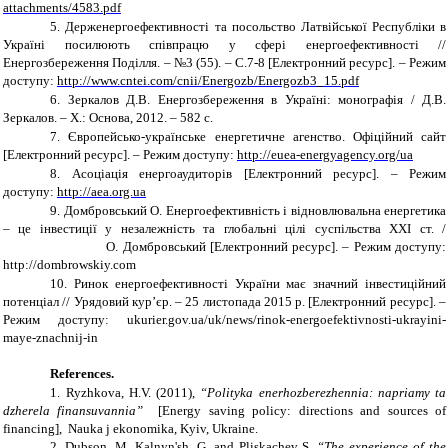
attachments/4583.pdf
5.
Держенергоефективності та посольство Латвійської Республіки в
Україні посилюють співпрацю у сфері енергоефективності //
Енергозбереження Поділля. – №3 (55). – С.7-8 [Електронний ресурс]. – Режим
доступу:
http://www.cntei.com/cnii/Energozb/Energozb3_15.pdf
6.
Зеркалов Д.В. Енергозбереження в Україні: монографія / Д.В.
Зеркалов. – Х.: Основа, 2012. – 582 с.
7.
Європейсько-українське енергетичне агенство. Офіційний сайт
[Електронний ресурс]. – Режим доступу:
http://euea-energyagency.org/uа
8.
Асоціація енергоаудиторів [Електронний ресурс]. – Режим
доступу:
http://aea.org.ua
9.
Домбровський О.
Енергоефективність і відновлювальна енергетика
– це інвестиції у незалежність та глобальні цілі суспільства ХХІ ст. /
О. Домбровський
[Електронний ресурс]. – Режим доступу:
http://dombrowskiy.com
10.
Ринок енергоефективності України має значний інвестиційний
потенціал // Урядовий кур’єр. – 25 листопада 2015 р. [Електронний ресурс]. –
Режим доступу: ukurier.gov.ua/uk/news/rinok-energoefektivnosti-ukrayini-
maye-znachnij-in
References.
1.
Ryzhkova, H.V. (2011),
“Polityka enerhozberezhennia: napriamy ta
dzherela finansuvannia”
[Energy saving policy: directions and sources of
financing], Nauka j ekonomika, Kyiv, Ukraine.
2.
Dubson, M. Kalnyn'sh, G. and Pliskachev S.
“The experience of the