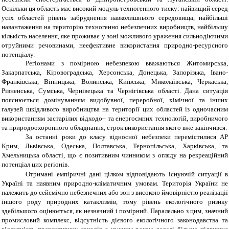
Оскільки ця область має високий модуль техногенного тиску: найвищий серед
усіх областей рівень забруднення навколишнього середовища, найбільші
навантаження на територію техногенно небезпечних виробництв, найбільшу
кількість населення, яке проживає у зоні можливого ураження сильнодіючими
отруйними речовинами, неефективне використання природно-ресурсного
потенціалу.
Регіонами з помірною небезпекою вважаються Житомирська,
Закарпатська, Кіровоградська, Херсонська, Донецька, Запорізька, Івано-
Франківська, Вінницька, Волинська, Київська, Миколаївська, Черкаська,
Рівненська, Сумська, Чернівецька та Чернігівська області. Дана ситуація
пояснюється
домінуванням видобувної, переробної, хімічної та інших
галузей шкідливого виробництва на території цих областей із одночасним
використанням застарілих відходо– та енергоємних технологій, виробничого
та природоохоронного обладнання, строк використання якого вже закінчився.
За останні роки до класу відносної небезпеки перемістилися АР
Крим, Львівська, Одеська, Полтавська, Тернопільська, Харківська, та
Хмельницька області, що є позитивним чинником з огляду на рекреаційний
потенціал цих регіонів.
Отримані емпіричні дані цілком відповідають існуючій ситуації в
Україні та наявним природно-кліматичним умовам. Територія України не
належить до сейсмічно небезпечних або зон з високою ймовірністю реалізації
іншого роду природних катаклізмів, тому рівень екологічного ризику
здебільшого оцінюється, як незначний і помірний. Паралельно з цим, значний
промисловий комплекс, відсутність дієвого екологічного законодавства та