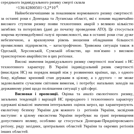
середнього індивідуального ризику смерті склала
-6
=136/
42800501
=3,2*10
.
Найнебезпечнішими за показником нормованого ризику смертності
за останні роки є Донецька та Луганська області, які є зонами надзвичайно
високого ступеня ризику появи техногенних аварій з великою кількістю
загиблих та потерпілих (дані до початку проведення АТО). Це стосується
зокрема вуглевидобувної галузі промисловості, яка в останні роки стає дуже
небезпечною, а враховуючи рівень зношення обладнання більшості
промислових підприємств, – катастрофічною. Тривожна ситуація також в
Одеській, Херсонській, Сумській областях, що пов`язано з високою
транспортною аварійністю в цих регіонах.
Високі значення індивідуального ризику смертності пов’язані з НС
техногенного характеру. В Україні індивідуальний ризик смертності
(внаслідок НС) на порядок вищий ніж у розвинених країнах, що, з одного
боку, відбиває кризовий стан держави в цілому, а з другого – не може
задовольняти сучасним світовим вимогам, і потребує нагальних заходів на
державному рівні щодо поліпшення ситуації у цій сфері.
Висновки і пропозиції.
Оцінка та аналіз екологічного ризику,
загальних тенденцій і варіацій НС природного і техногенного характеру
одержані кількісні значення інтегральних оцінок загроз, що характеризують
екологічну безпеку України для кожного із регіонів України, засвідчив
наступне: в цілому екосистема України перебуває на грані перевищення
допустимого впливу, особливо це стосується Донецько-Придніпровського
регіону, ряду західних, центральних областей України та окремих регіонів
інших областей.