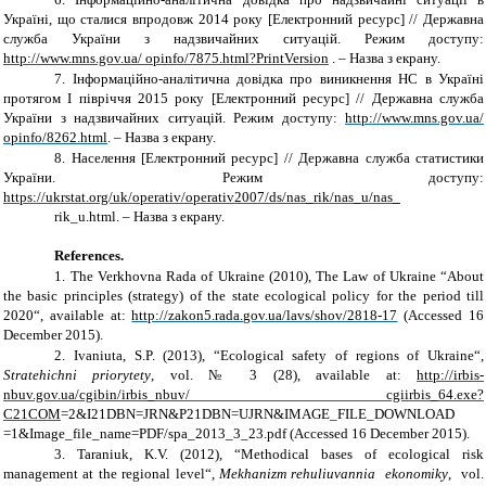
Україні, що сталися впродовж 2014 року [Електронний ресурс] // Державна
служба України з надзвичайних ситуацій. Режим доступу:
http://www.mns.gov.ua/ opinfo/7875.html?PrintVersion
. – Назва з екрану.
7.
Інформаційно-аналітична довідка про виникнення НС в Україні
протягом І півріччя 2015 року [Електронний ресурс] // Державна служба
України з надзвичайних ситуацій. Режим доступу:
http://www.mns.gov.ua/
opinfo/8262.html
. – Назва з екрану.
8.
Населення [Електронний ресурс] // Державна служба статистики
України. Режим доступу:
https://ukrstat.org/uk/operativ/operativ2007/ds/nas_rik/nas_u/nas_
rik_u.html. – Назва з екрану.
References.
1.
The Verkhovna Rada of Ukraine (2010), The Law of Ukraine “About
the basic principles (strategy) of the state ecological policy for the period till
2020“, available at:
http://zakon5.rada.gov.ua/lavs/shov/2818-17
(Accessed 16
December 2015).
2.
Ivaniuta, S.P. (2013), “Ecological safety of regions of Ukraine“,
Stratehichni priorytety
, vol. № 3 (28), available at:
http://irbis-
nbuv.gov.ua/cgibin/irbis_nbuv/ cgiirbis_64.exe?
C21COM
=2&I21DBN=JRN&P21DBN=UJRN&IMAGE_FILE_DOWNLOAD
=1&Image_file_name=PDF/spa_2013_3_23.pdf (Accessed 16 December 2015).
3.
Taraniuk, K.V. (2012), “Methodical bases of ecological risk
management at the regional level“,
Mekhanizm rehuliuvannia ekonomiky
, vol.