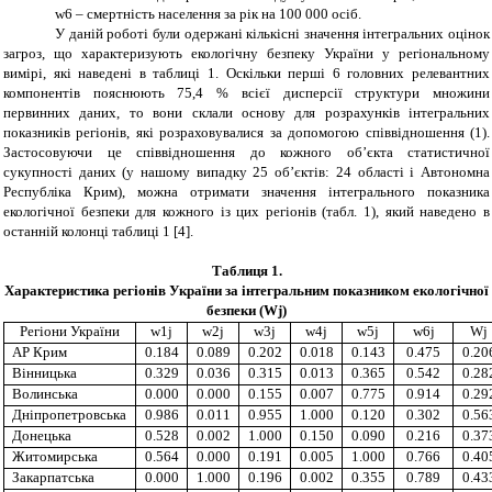
w
6
– смертність населення за рік на 100 000 осіб.
У даній роботі були одержані кількісні значення інтегральних оцінок
загроз, що характеризують екологічну безпеку України у регіональному
вимірі, які наведені в таблиці 1. Оскільки перші 6 головних релевантних
компонентів пояснюють 75,4 % всієї дисперсії структури множини
первинних даних, то вони склали основу для розрахунків інтегральних
показників регіонів, які розраховувалися за допомогою співвідношення (1).
Застосовуючи це співвідношення до кожного об’єкта статистичної
сукупності даних (у нашому випадку 25 об’єктів: 24 області і Автономна
Республіка Крим), можна отримати значення інтегрального показника
екологічної безпеки для кожного із цих регіонів (табл. 1), який наведено в
останній колонці таблиці 1
[4]
.
Таблиця 1
.
Характеристика регіонів України за інтегральним показником
екологічної
безпеки (
Wj
)
Регіони України
w1j
w2j
w3j
w4j
w5j
w6j
Wj
АР Крим
0.184
0.089
0.202
0.018
0.143
0.475
0.20
Вінницька
0.329
0.036
0.315
0.013
0.365
0.542
0.28
Волинська
0.000
0.000
0.155
0.007
0.775
0.914
0.29
Дніпропетровська
0.986
0.011
0.955
1.000
0.120
0.302
0.56
Донецька
0.528
0.002
1.000
0.150
0.090
0.216
0.37
Житомирська
0.564
0.000
0.191
0.005
1.000
0.766
0.40
Закарпатська
0.000
1.000
0.196
0.002
0.355
0.789
0.43