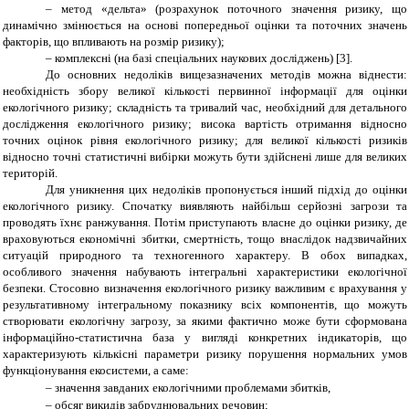
– метод «дельта» (розрахунок поточного значення ризику, що
динамічно змінюється на основі попередньої оцінки та поточних значень
факторів, що впливають на розмір ризику);
– комплексні (на базі спеціальних наукових досліджень)
[3]
.
До основних недоліків вищезазначених методів можна віднести:
необхідність збору великої кількості первинної інформації для оцінки
екологічного ризику; складність та тривалий час, необхідний для детального
дослідження екологічного ризику; висока вартість отримання відносно
точних оцінок рівня екологічного ризику; для великої кількості ризиків
відносно точні статистичні вибірки можуть бути здійснені лише для великих
територій.
Для уникнення цих недоліків пропонується інший підхід до оцінки
екологічного ризику. Спочатку виявляють найбільш серйозні загрози та
проводять їхнє ранжування. Потім приступають власне до оцінки ризику, де
враховуються економічні збитки, смертність, тощо внаслідок надзвичайних
ситуацій природного та техногенного характеру. В обох випадках,
особливого значення набувають інтегральні характеристики екологічної
безпеки. Стосовно визначення екологічного ризику важливим є врахування у
результативному інтегральному показнику всіх компонентів, що можуть
створювати екологічну загрозу, за якими фактично може бути сформована
інформаційно-статистична база у вигляді конкретних індикаторів, що
характеризують кількісні параметри ризику порушення нормальних умов
функціонування екосистеми, а саме:
–
значення завданих екологічними проблемами збитків,
–
обсяг викидів забруднювальних речовин;