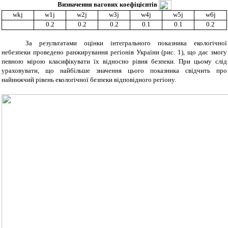
Визначення вагових коефіцієнтів
wkj
w1j
w2j
w3j
w4j
w5j
w6j
0.2
0.2
0.2
0.1
0.1
0.2
За результатами оцінки інтегрального показника екологічної
небезпеки проведено ранжирування регіонів України (рис. 1), що дає змогу
певною мірою класифікувати їх відносно рівня безпеки. При цьому слід
ураховувати, що найбільше значення цього показника свідчить про
найнижчий рівень екологічної безпеки відповідного регіону.