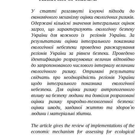
У статті розглянуті існуючі підходи до
економічного механізму оцінки екологічних ризиків.
Одержані кількісні значення інтегральних оцінок
загроз, що характеризують екологічну безпеку
України для кожного із регіонів України. За
результатами оцінки інтегрального показника
екологічної небезпеки проведено ранжирування
регіонів України за рівнем безпеки. Проведено
ідентифікацію розрахункових величин відповідно
до запропонованого числового інтервалу величини
екологічного ризику. Отримані результати
свідчать про неоднорідність регіонів України
щодо інтегрального показника екологічної
небезпеки. Для оцінки ризику антропогенного
впливу на безпеку людини та довкілля розраховані
оцінки ризику природно-техногенної безпеки:
оцінки шкоди, завданої життю та здоров`ю
людини і матеріальні збитки.
The article gives the review of implementations of the
economic mechanism for assessing for ecological