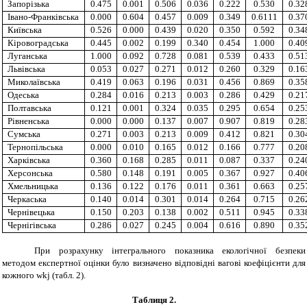
Запорізька
0.475
0.001
0.506
0.036
0.222
0.530
0.32
Івано-Франківська
0.000
0.604
0.457
0.009
0.349
0.6111
0.37
Київська
0.526
0.000
0.439
0.020
0.350
0.592
0.34
Кіровоградська
0.445
0.002
0.199
0.340
0.454
1.000
0.40
Луганська
1.000
0.092
0.728
0.081
0.539
0.433
0.51
Львівська
0.053
0.027
0.271
0.012
0.260
0.329
0.16
Миколаївська
0.419
0.063
0.196
0.031
0.456
0.869
0.35
Одеська
0.284
0.016
0.213
0.003
0.286
0.429
0.21
Полтавська
0.121
0.001
0.324
0.035
0.295
0.654
0.25
Рівненська
0.000
0.000
0.137
0.007
0.907
0.819
0.28
Сумська
0.271
0.003
0.213
0.009
0.412
0.821
0.30
Тернопільська
0.000
0.010
0.165
0.012
0.166
0.777
0.20
Харківська
0.360
0.168
0.285
0.011
0.087
0.337
0.24
Херсонська
0.580
0.148
0.191
0.005
0.367
0.927
0.40
Хмельницька
0.136
0.122
0.176
0.011
0.361
0.663
0.25
Черкаська
0.140
0.014
0.301
0.014
0.264
0.715
0.26
Чернівецька
0.150
0.203
0.138
0.002
0.511
0.945
0.33
Чернігівська
0.286
0.027
0.245
0.004
0.616
0.890
0.35
При розрахунку інтегрального показника екологічної безпеки
методом експертної оцінки було визначено відповідні вагові коефіцієнти для
кожного wkj (табл. 2).
Таблиця 2
.