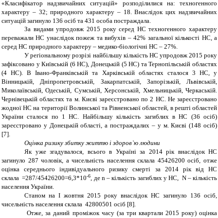
«Класифікатор надзвичайних ситуацій» розподілилися на: техногенного
характеру – 32; природного характеру – 18. Внаслідок цих надзвичайних
ситуацій загинуло 136 осіб та 431 особа постраждала.
За видами упродовж 2015 року серед НС техногенного характеру
переважали НС унаслідок пожеж та вибухів – 42% загальної кількості НС, а
серед НС природного характеру – медико-біологічні НС – 27%.
У регіональному розрізі найбільшу кількість НС упродовж 2015 року
зафіксовано у Київській (6 НС), Донецькій (5 НС) та Тернопільській областях
(4 НС). В Івано-Франківській та Харківській областях сталося 3 НС, у
Вінницькій, Дніпропетровській, Закарпатській, Запорізькій, Львівській,
Миколаївській, Одеській, Сумській, Херсонській, Хмельницькій, Черкаській.
Чернівецькій областях та м. Києві зареєстровано по 2 НС. Не зареєстровано
жодної НС на території Волинської та Рівненської областей, в решті областей
України сталося по 1 НС. Найбільшу кількість загиблих в НС (36 осіб)
зареєстровано у Донецькій області, а постраждалих – у м. Києві (148 осіб)
[7]
.
Оцінка ризику збитку життю і здоров`ю людини
Як уже згадувалося, всього в Україні за 2014 рік внаслідок НС
загинуло 287 чоловік, а чисельність населення склала
45426200 осіб
, отже
оцінка середнього індивідуального ризику смерті за 2014 рік від НС
-6
склала =287/45426200=6,3*10
, де n – кількість загиблих у НС, N – кількість
населення України.
Станом на I жовтня 2015 року внаслідок НС загинуло 136 осіб,
чисельність населення склала
42800501 осіб
[8].
Отже, за даний проміжок часу (за три квартали 2015 року) оцінка