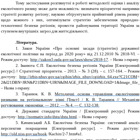
Тому застосування розглянутої в роботі методології оцінки і аналізу
екологічного ризику може дати можливість: визначати пріоритетні напрямки
стратегії розвитку регіону; науково обґрунтувати прийнятний рівень ризику
щодо кожного з них, оптимізувати стратегію забезпечення природно-
техногенної безпеки регіонів; провести районування території України за
ступенем внутрішніх загроз для життєдіяльності.
Література.
1.
Закон України «Про основні засади (стратегію) державної
екологічної політики на період до 2020 року» від 21.12.2010 № 2818-VI. –
Режим доступу:
http://zakon5.rada.gov.ua/laws/show/2818-17
. – Назва з екрану.
2.
Іванюта С.П. Екологічна безпека регіонів України [Електронний
ресурс] // Стратегічні пріоритети. – 2013. – № 3 (28). – с. 157-164. – Режим
доступу:
http://irbis-nbuv.gov.ua/cgibin/irbis_nbuv/cgiirbis_64.exe?C21COM
=
2&I21DBN=JRN&P21DBN=UJRN&IMAGE_FILE_DOWNLOAD=1&Image_file_nam
– Назва з екрану.
3.
Таранюк. К. В.
Методичні основи управління екологічними
ризиками на регіональному рівні [Текст] / К. В. Таранюк // Механізм
регулювання економіки. — 2012. — № 4. — С. 132-138.
4.
Державні стандарти України / [Електронний ресурс] Режим
доступу:
http://normativ.info/dstu/dstu.html
. – Назва з екрану.
5.
Качинський А.Б. Екологічна безпека України: системний аналіз
перспектив покращення [Електронний ресурс]. – Режим доступу:
http://old.niss.gov.ua/book
/Kachin/2-7.htm#a1.
6.
Інформаційно-аналітична довідка про надзвичайні ситуації в