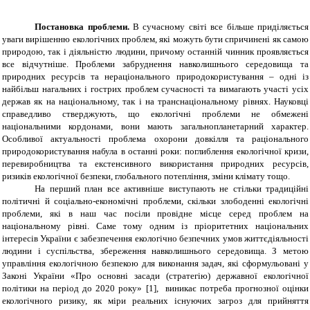
Постановка проблеми.
В сучасному світі все більше приділяється
уваги вирішенню екологічних проблем, які можуть бути спричинені як самою
природою, так і діяльністю людини, причому останній чинник проявляється
все відчутніше. Проблеми забруднення навколишнього середовища та
природних ресурсів та нераціонального природокористування – одні із
найбільш нагальних і гострих проблем сучасності та вимагають участі усіх
держав як на національному, так і на транснаціональному рівнях. Науковці
справедливо стверджують, що екологічні проблеми не обмежені
національними кордонами, вони мають загальнопланетарний характер.
Особливої актуальності проблема охорони довкілля та раціонального
природокористування набула в останні роки: поглиблення екологічної кризи,
перевиробництва та екстенсивного використання природних ресурсів,
ризиків екологічної безпеки, глобального потепління, зміни клімату тощо.
На перший план все активніше виступають не стільки традиційні
політичні й соціально-економічні проблеми, скільки злободенні екологічні
проблеми, які в наш час посіли провідне місце серед проблем на
національному рівні. Саме тому одним із пріоритетних національних
інтересів України є забезпечення екологічно безпечних умов життєдіяльності
людини і суспільства, збереження навколишнього середовища. З метою
управління екологічною безпекою для виконання задач, які сформульовані у
Законі України «Про основні засади (стратегію) державної екологічної
політики на період до 2020 року» [1], виникає потреба прогнозної оцінки
екологічного ризику, як міри реальних існуючих загроз для прийняття