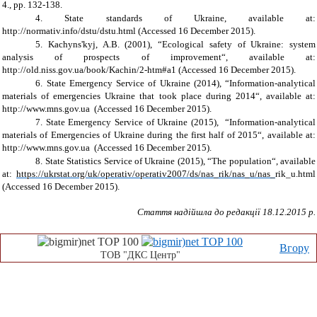
4., pp. 132-138.
4.
State standards of Ukraine, available at:
http://normativ.info/dstu/dstu.html (Accessed 16 December 2015).
5.
Kachyns'kyj, A.B. (2001), “Ecological safety of Ukraine: system
analysis of prospects of improvement“, available at:
http://old.niss.gov.ua/book/Kachin/2-htm#a1 (Accessed 16 December 2015).
6.
State Emergency Service of Ukraine (2014), “Information-analytical
materials of emergencies Ukraine that took place during 2014“, available at:
http://www.mns.gov.ua (Accessed 16 December 2015).
7.
State Emergency Service of Ukraine (2015), “Information-analytical
materials of Emergencies of Ukraine during the first half of 2015“, available at:
http://www.mns.gov.ua (Accessed 16 December 2015).
8.
State Statistics Service of Ukraine (2015), “The population“, available
at:
https://ukrstat.org/uk/operativ/operativ2007/ds/nas_rik/nas_u/nas_
rik_u.html
(Accessed 16 December 2015).
Стаття надійшла до редакції 1
8
.12.2015 р.
Вгору
ТОВ "ДКС Центр"