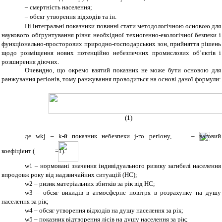
–
смертність населення;
–
обсяг утворення відходів та ін.
Ці інтегральні показники повинні стати методологічною основою для
наукового обґрунтування рівня необхідної техногенно-екологічної безпеки і
функціонально-просторових природно-господарських зон, прийняття рішень
щодо розміщення нових потенційно небезпечних промислових об’єктів і
розширення діючих.
Очевидно, що окремо взятий показник не може бути основою для
ранжування регіонів, тому ранжування проводиться на основі даної формули:
(1)
д
е
wkj
–
k
-й показник небезпеки
j
-го регіону,
– ваговий
коефіцієнт (
=1).
w
1
–
нормовані значення індивідуального ризику загибелі населення
впродовж року від надзвичайних ситуацій (НС);
w
2
– ризик матеріальних збитків за рік від НС;
w
3
– обсяг викидів в атмосферне повітря в розрахунку на душу
населення за рік;
w
4
– обсяг утворення відходів на душу населення за рік;
w
5
– показник відтворення лісів на душу населення за рік;