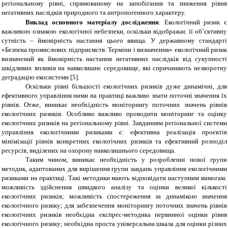
регіональному рівні, спрямованому на запобігання та зниження рівня
негативних наслідків природного та антропогенного характеру.
Виклад основного матеріалу дослідження
. Е
кологічний ризик є
важливою ознакою екологічної небезпеки, оскільки відображає її об’єктивну
сутність – ймовірність настання цього явища. У державному стандарті
«Безпека промислових підприємств. Терміни і визначення» екологічний ризик
визначений як ймовірність настання негативних наслідків від сукупності
шкідливих впливів на навколишнє середовище, які спричиняють незворотну
деградацію екосистеми [5].
Оскільки рівні більшості екологічних ризиків дуже динамічні, для
ефективного управління ними на практиці важливо знати поточні значення їх
рівнів. Отже, виникає необхідність моніторингу поточних значень рівнів
екологічних ризиків. Особливо важливо проводити моніторинг та оцінку
екологічних ризиків на регіональному рівні. Завданням регіональної системи
управління екологічними ризиками є: ефективна реалізація проектів
мінімізації рівнів конкретних екологічних ризиків та ефективний розподіл
ресурсів, виділених на охорону навколишнього середовища.
Таким чином, виникає необхідність у розробленні нової групи
методик, адаптованих для вирішення групи завдань управління екологічними
ризиками на практиці. Такі методики мають відповідати наступним вимогам:
можливість здійснення швидкого аналізу та оцінки великої кількості
екологічних ризиків; можливість спостереження за динамікою значення
екологічного ризику; для забезпечення моніторингу поточних значень рівнів
екологічних ризиків необхідна експрес-методика первинної оцінки рівня
екологічного ризику; необхідна проста універсальна шкала для оцінки різних