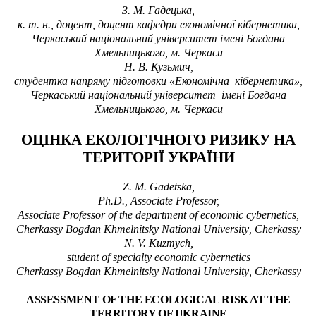
З.
М. Гадецька
,
к.
т. н., доцент, доцент кафедри економічної кібернетики,
Черкаський національний університет імені Богдана
Хмельницького, м. Черкаси
Н. В.
Кузьмич
,
студентка напряму підготовки «Економічна кібернетика»,
Черкаський національний університет імені Богдана
Хмельницького, м. Черкаси
ОЦІНКА ЕКОЛОГІЧНОГО РИЗИКУ НА
ТЕРИТОРІЇ УКРАЇНИ
Z.
M. Gadetska
,
Ph.D., Associate Professor,
Associate Professor of the department of economic cybernetics,
Cherkassy Bogdan Khmelnitsky National University
,
Cherkassy
N. V. Kuzmych,
student of specialty economic cybernetics
Cherkassy Bogdan Khmelnitsky National University
,
Cherkassy
ASSESSMENT OF THE ECOLOGICAL RISK AT THE
TERRITORY OF UKRAINE