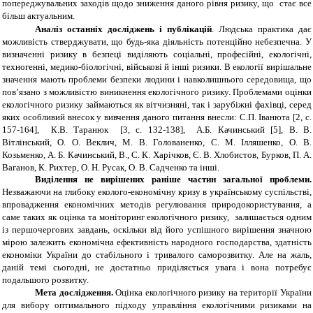
попереджувальних заходів щодо зниження даного рівня ризику, що стає все
більш актуальним.
Аналіз останніх досліджень і публікацій
. Людська практика дає
можливість стверджувати, що будь-яка діяльність потенційно небезпечна. У
визначенні ризику в безпеці виділяють соціальні, професійні, екологічні,
техногенні, медико-біологічні, військові й інші ризики. В екології вирішальне
значення мають проблеми безпеки людини і навколишнього середовища, що
пов’язано з можливістю виникнення екологічного ризику. Проблемами оцінки
екологічного ризику займаються як вітчизняні, так і зарубіжні фахівці, серед
яких особливий внесок у вивчення даного питання внесли: С.П. Іванюта [2, с.
157-164], К.В. Таранюк [3, с. 132-138], А.Б. Качинський [5], B. В.
Вітлінський, О. О. Веклич, М. В. Голованенко, C. М. Ілляшенко, О. В.
Козьменко, А. Б. Качинський, В., С. К. Харічков, Є. В. Хлобистов, Бурков, П. А.
Ваганов, К. Рихтер, О. Н. Русак, О. В. Садченко та інші.
Виділення не вирішених раніше частин загальної проблеми.
Незважаючи на глибоку еколого-економічну кризу в українському суспільстві,
впровадження економічних методів регулювання природокористування, а
саме таких як оцінка та моніторинг екологічного ризику, залишається одним
із першочергових завдань, оскільки від його успішного вирішення значною
мірою залежить економічна ефективність народного господарства, здатність
економіки України до стабільного і тривалого саморозвитку. Але на жаль,
даній темі сьогодні, не достатньо приділяється увага і вона потребує
подальшого розвитку.
Мета дослідження.
Оцінка екологічного ризику на території України
для вибору оптимального підходу управління екологічними ризиками на