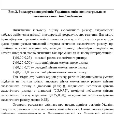
Рис. 2.
Ранжирування регіонів України за оцінкою інтегрального
показника екологічної небезпеки
Визначивши кількісну оцінку екологічного ризику, актуальності
набуває здійснення якісної інтерпретації розрахункових величин. Для цього
ідентифікуємо отримані кількісні значення ризику, тобто, ступінь ризику. Для
цього пропонується числовий інтервал величини екологічного ризику, що
приймає можливі значення від нуля до одиниці, рівномірно поділити на
чотири інтервали, тобто визначити такі проміжки та їх якісну інтерпретацію:
1)
[
0,00;0,25) – низький рівень екологічного ризику;
2)
[
0,25;0,50) – помірний рівень екологічного ризику;
3)
[
0,50;0,75) – середній рівень екологічного ризику;
4)
[
0,75;1,00) – високий рівень екологічного ризику.
Так, згідно отриманих оцінок ризику, регіони України можна умовно
поділити на чотири класи:
високого рівня екологічного ризику
(рівень
екологічного ризику в діапазоні
[0,75;1
)), підвищеної небезпеки (рівень
екологічного ризику в діапазоні [
0,5;0,75)
), помірної небезпеки (рівень
екологічного ризику в діапазоні [0,25;0,50)) та відносної небезпеки (рівень
екологічного ризику менше 0,25).
Отримані результати свідчать про неоднорідність регіонів України
щодо інтегрального показника екологічної небезпеки. Самий високий рівень
небезпеки спостерігається в Дніпропетровській та Луганській області.