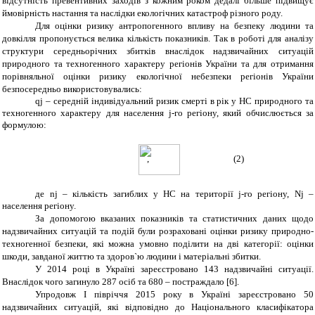
відсутність превентивних заходів з кожним роком дедалі більше підвищує
ймовірність настання та наслідки екологічних катастроф різного роду.
Для оцінки ризику антропогенного впливу на безпеку людини та
довкілля пропонується велика кількість показників. Так в роботі для аналізу
структури середньорічних збитків внаслідок надзвичайних ситуацій
природного та техногенного характеру регіонів України та для отримання
порівняльної оцінки ризику екологічної небезпеки регіонів України
безпосередньо використовувались:
qj
–
середній індивідуальний ризик смерті в рік у НС природного та
техногенного характеру для населення
j-го регіону, який обчислюється за
формулою:
,
(2)
де
n
j
– кількість загиблих у НС на території
j-го регіону,
Nj
–
населення регіону.
За допомогою вказаних показників та статистичних даних щодо
надзвичайних ситуацій та подій були розраховані оцінки ризику природно-
техногенної безпеки, які можна умовно поділити на дві категорії: оцінки
шкоди, завданої життю та здоров`ю людини і матеріальні збитки.
У 2014 році в Україні зареєстровано 143 надзвичайні ситуації.
Внаслідок чого загинуло 287 осіб та 680 – постраждало [6].
Упродовж І півріччя 2015 року в Україні зареєстровано 50
надзвичайних ситуацій, які відповідно до Національного класифікатора