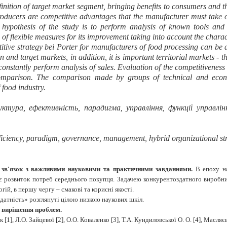
inition of target market segment, bringing benefits to consumers and t
roducers are competitive advantages that the manufacturer must take or
n hypothesis of the study is to perform analysis of known tools and 
 of flexible measures for its improvement taking into account the charact
ive strategy bei Porter for manufacturers of food processing can be ada
tion and target markets, in addition, it is important territorial markets
constantly perform analysis of sales. Evaluation of the competitivene
omparison. The comparison made by groups of technical and econo
food industry.
ктура, ефективність, парадигма, управління, функції управлін
fficiency, paradigm, governance, management, hybrid organizational stru
ї зв'язок з важливими науковими та практичними завданнями.
В епоху н
розвиток потреб середнього покупця. Задачею конкурентоздатного виробник
ій, в першу чергу – смакові та корисні якості.
атність» розглянуті цілою низкою наукових шкіл.
о вирішення проблем.
], Л.О. Зайцевої [2], О.О. Коваленко [3], Т.А. Кундиловської О. О. [4], Масляєво