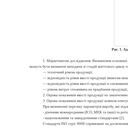
Рис. 1. А
1.
Маркетингові дослідження. Визначення основних п
можуть бути визначені виходячи зі стадій життєвого циклу
— технічний рівень продукції;
— відповідність рівня якості продукції вимогам мі
— відповідність рівня якості продукції в споживан
— рівень витрат споживача на придбання продукції,
2.
Оцінка показників якості продукції по закінченню
3.
Оцінка показників якості продукції шляхом опитува
При визначенні переліку параметрів виробу, які під
-
діючими міжнародними (ІСО, МЕК та інші) та регі
-
національними та закордонними стандартами [2].
Стандарти ISO серії 9000 спрямовані на досягненн