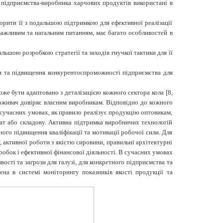
підприємства-виробника харчових продуктів використані в
орити її з подальшою підтримкою для ефективної реалізації
ажливим та нагальним питанням, має багато особливостей в
льшою розробкою стратегії та заходів гнучкої тактики для її
мки та підвищення конкурентоспроможності підприємства для
же бути адаптовано з деталізацією кожного сектора кола [8,
споживач довіряє власним виробникам. Відповідно до кожного
 сучасних умовах, як правило реалізує продукцію оптовикам,
ат або складову. Активна підтримка виробничих технологій
ного підвищення кваліфікації та мотивації робочої сили. Для
 активної роботи з якістю сировини, правильні архітектурні
робок і ефективної фінансової діяльності. В сучасних умовах
ості та загрози для галузі, для конкретного підприємства та
ена в системі моніторингу показників якості продукції та