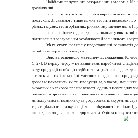
Найбільш популярним закордонним автором є Майкл
дослідженні.
Головні конкурентні переваги виробників полягают
продукції. Зі сказаного вище можна зробити висновок про
різних галузях, територіальних ринках, вирішенню якого і п
Головна гіпотеза дослідження полягає у виконанні а
підвищення з врахуванням особливостей зовнішнього і вну
Мета статті
полягає у представленні результатів 
виробника харчових продуктів.
Виклад основного матеріалу дослідження.
Колесо 
C. 27]. В першу чергу – це визначення виробничої спеціалі
виду продукції необхідно здійснити маркетингові досліджен
а також має свої роздрібні магазини і надає свою продук
дозволяє покращити якість продукції та, з часом, зменшити
виробників харчової промисловості одним з необхідних умов
рішення та організація виробництва та загальних організаці
на підприємстві повинна бути розроблена конкурентна страте
територіального ринку, соціальні очікування та індивіду
господарської діяльності підприємства. Оцінка конкурентос