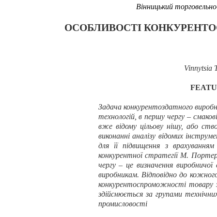
Вінницький торговельно
ОСОБЛИВОСТІ КОНКУРЕНТ
Vinnytsia 
FEATU
Задача конкурентоздатного виробни
технологій, в першу чергу – смако
вже відому цільову нішу, або ств
виконанні аналізу відомих інстру
для її підвищення з врахуванням
конкурентної стратегії М. Портер
чергу – це визначення виробничої 
виробникам. Відповідно до кожного
конкурентоспроможності товару зд
здійснюється за групами технічних
промисловості