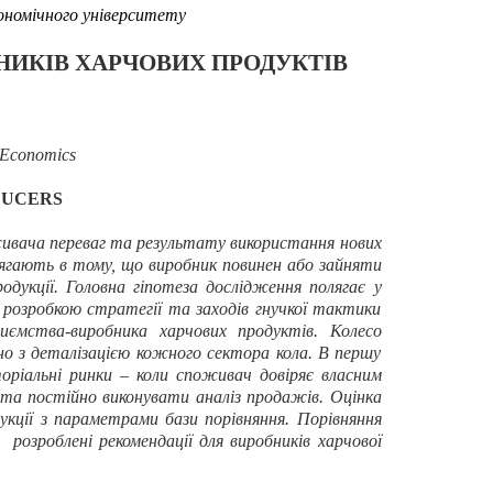
ономічного університету
НИКІВ
ХАРЧОВИХ ПРОДУКТІВ
d Economics
DUCERS
живача переваг та результату використання нових
олягають в тому, що виробник повинен або зайняти
одукції. Головна гіпотеза дослідження полягає у
розробкою стратегії та заходів гнучкої тактики
иємства-виробника харчових продуктів. Колесо
о з деталізацією кожного сектора кола. В першу
торіальні ринки – коли споживач довіряє власним
 та постійно виконувати аналіз продажів. Оцінка
кції з параметрами бази порівняння. Порівняння
розроблені рекомендації для виробників харчової