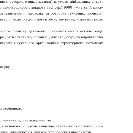
ння (повторного використання) за умови мінімальних витрат
мог міжнародного стандарту ISO серії 9000 «життєвий цикл»
 забезпечення; підготовка та розробка технічних процесів;
атація; технічна допомога в обслуговуванні; утилізація після
чного розвитку, детальних показниках якості кожного виду
формувати ефективну організаційну структуру та виробництво
ектування сучасного організаційно-структурного механізму
вців);
х керівників;
ділень усередині підприємства.
, є основою побудови концепції ефективного організаційно-
 ними ліквідуються шляхом встановлення пріоритетів.