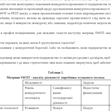
аній системі моніторингу показників конкурентоспроможності підприємства та
дженні висновків та пропозицій щодо удосконалення конкурентоспроможності 
OT та PEST аналіз, а також проаналізовані основні етапи запровадження систе
бника згущеного молока як приклада харчової промисловості слід мати на 
ю, якщо її використає конкурент, або, навпаки, заздалегідь помічена загроза м
 в профілі позиціювання, для можливо скласти наступну матриць SWOT- анал
ні переваги, на яких могла б ґрунтуватися стратегія?
разливим у конкурентній боротьбі і/або чи позбавляють вони підприємство мо
редовищі може використати підприємство зі своїми ресурсами і досвідом, щоб
керівництво і до яких стратегічних змін воно повинно звернутися, щоб забезпе
Таблиця 1.
Матриця SWOT - аналізу діяльності виробника згущеного молока
Можливості
Загрози
Рівень
Самофінансу-
Недостатнє
конкурентного
вання
фінансування
потенціалу
господарської
діяльності
ві технології
Розвивати
Пошук
Пошук