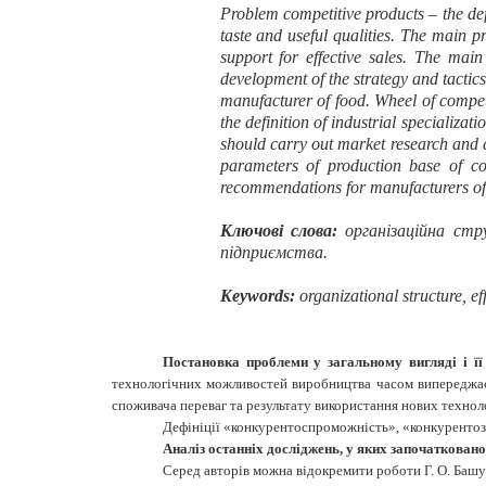
Problem competitive products – the def
taste and useful qualities. The main p
support for effective sales. The mai
development of the strategy and tactics
manufacturer of food. Wheel of competit
the definition of industrial specializa
should carry out market research and 
parameters of production base of c
recommendations for manufacturers of 
Ключові слова:
організаційна стру
підприємства.
Keywords:
organizational structure, e
Постановка проблеми у загальному вигляді і ї
технологічних можливостей виробництва часом випереджає 
споживача переваг та результату використання нових технолог
Дефініції «конкурентоспроможність», «конкурентозд
Аналіз останніх досліджень, у яких започаткован
Серед авторів можна відокремити роботи Г. О. Башук [1