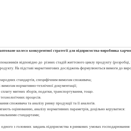
даптоване колесо конкурентної стратегії для підприємства-виробника харчо
оказників відповідно до різних стадій життєвого циклу продукту (розробці, в
 продукту. На підставі маркетингових досліджень формулюються вимоги до вир
жнародних стандартів, специфічним вимогам споживача;
ні вимогам нормативно-технічної документації;
 сплату митних зборів, податки, транспортування, тощо.
 технологічних процесів.
ння споживача та аналізу ринку продукції та її аналогів.
лягають оцінюванню, аналізу нормативних параметрів, доцільно керуватися:
ональними стандартами;
я одного з головних завдань підприємства в ринкових умовах господарювання 