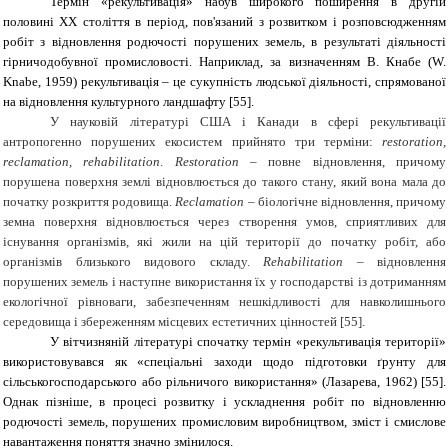
Термін «рекультивація» набув широкого поширення в другій
половині ХХ століття в період, пов'язаний з розвитком і розповсюдженням
робіт з відновлення родючості порушених земель, в результаті діяльності
гірничодобувної промисловості. Наприклад, за визначенням В. Кнабе (W.
Knabe, 1959) рекультивація – це сукупність людської діяльності, спрямованої
на відновлення культурного ландшафту [55].
У науковій літературі США і Канади в сфері рекультивації
антропогенно порушених екосистем прийнято три терміни:
restoration,
reclamation, rehabilitation
.
Restoration
– повне відновлення, причому
порушена поверхня землі відновлюється до такого стану, який вона мала до
початку розкриття родовища.
Reclamation
– біологічне відновлення, причому
земна поверхня відновлюється через створення умов, сприятливих для
існування організмів, які жили на цій території до початку робіт, або
організмів близького видового складу.
Rehabilitation
– відновлення
порушених земель і наступне використання їх у господарстві із дотриманням
екологічної рівноваги, забезпеченням нешкідливості для навколишнього
середовища і збереженням місцевих естетичних цінностей [55].
У вітчизняній літературі спочатку термін «рекультивація території»
використовувався як «спеціальні заходи щодо підготовки ґрунту для
сільськогосподарського або рільничого використання» (Лазарева, 1962) [55].
Однак пізніше, в процесі розвитку і ускладнення робіт по відновленню
родючості земель, порушених промисловим виробництвом, зміст і смислове
навантаження поняття значно змінилося.