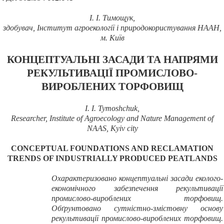
І. І. Тимощук,
здобувач, Інститут агроекології і природокористування НААН,
м. Київ
КОНЦЕПТУАЛЬНІ ЗАСАДИ ТА НАПРЯМИ
РЕКУЛЬТИВАЦІЇ ПРОМИСЛОВО-
ВИРОБЛЕНИХ ТОРФОВИЩ
I. І. Tymoshchuk
,
Researcher, Institute of Agroecology and Nature Management of
NAAS, Kyiv city
CONCEPTUAL FOUNDATIONS AND RECLAMATION
TRENDS OF INDUSTRIALLY PRODUCED PEATLANDS
Охарактеризовано концептуальні засади еколого-
економічного забезпечення рекультивації
промислово-вироблених торфовищ.
Обґрунтовано сутністно-змістовну основу
рекультивації промислово-вироблених торфовищ.