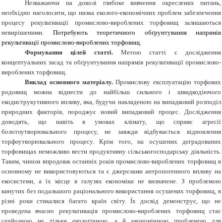
Незважаючи на доволі глибоке вивчення окреслених питань,
необхідно наголосити, що низка еколого-економічних проблем забезпечення
процесу рекультивації промислово-вироблених торфовищ залишаються
невирішеними.
Потребують теоретичного обґрунтування напрямів
рекультивації промислово-вироблених торфовищ.
Формування цілей статті.
Метою статті є дослідження
концептуальних засад та обґрунтування напрямів рекультивації промислово-
вироблених торфовищ.
Виклад основного матеріалу.
Промислову експлуатацію торфових
родовищ можна віднести до найбільш сильного і швидкодіючого
екодиструкутивного впливу, яка, будучи накладеною на випадковий розподіл
природних факторів, породжує новий випадковий процес. Дослідження
доводять, що навіть в умовах клімату, що сприяє агресії
болотоутворювального процесу, не завжди відбувається відновлення
торфоутворювального процесу. Крім того, на осушених деградованих
торфовищах неможливо вести продуктивну сільськогосподарську діяльність.
Таким, чином впродовж останніх років промислово-вироблених торфовищ в
основному не використовуються та є джерелами антропогенного впливу на
екосистеми, а їх місце в галузях економіки не визначене. З проблемою
кинутих без подальшого раціонального використання осушених торфовищ, в
різні роки стикалися багато країн світу. Їх досвід демонструє, що не
проведена вчасно рекультивація промислово-вироблених торфовищ стає
серйозною не тільки екологічною, а й економічною проблемою для