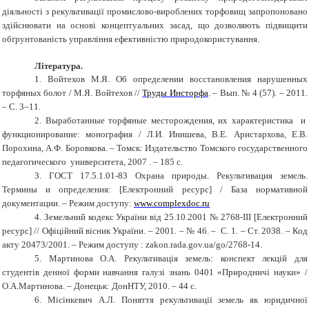
діяльності з рекультивації промислово-вироблених торфовищ запропоновано
здійснювати на основі концептуальних засад, що дозволяють підвищити
обґрунтованість управління ефективністю природокористування.
Література.
1.
Войтехов М.Я. Об определении восстановления нарушенных
торфяных болот / М.Я. Войтехов //
Труды Инсторфа
. – Вып. № 4 (57). – 2011.
– С. 3–11.
2.
Выработанные торфяные месторождения, их характеристика и
функционирование: монография / Л.И. Инишева, В.Е. Аристархова, Е.В.
Порохина, А.Ф. Боровкова. – Томск: Издательство Томского государственного
педагогического университета, 2007 . – 185 с.
3.
ГОСТ 17.5.1.01-83 Охрана природы. Рекультивация земель.
Термины и определения: [Електронний ресурс] / База нормативной
документации. – Режим доступу:
www.complexdoc.ru
4.
Земельний кодекс України від 25.10.2001 № 2768-III [Електронний
ресурс] // Офіційний вісник України. – 2001. – № 46. – С. 1. – Ст. 2038. – Код
акту 20473/2001. – Режим доступу : zakon.rada.gov.ua/go/2768-14.
5.
Мартинова О.А. Рекультивація земель: конспект лекцій для
студентів денної форми навчання галузі знань 0401 «Природничі науки» /
О.А.Мартинова. – Донецьк: ДонНТУ, 2010. – 44 с.
6.
Місінкевич А.Л. Поняття рекультивації земель як юридичної