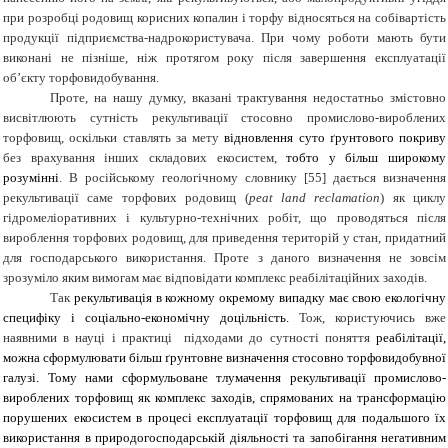
при розробці родовищ корисних копалин і торфу відносяться на собівартість
продукції підприємства-надрокористувача. При чому роботи мають бути
виконані не пізніше, ніж протягом року після завершення експлуатації
об’єкту торфовидобування.
Проте, на нашу думку, вказані трактування недостатньо змістовно
висвітлюють сутність рекультивації стосовно промислово-вироблених
торфовищ, оскільки ставлять за мету
відновлення суто ґрунтового покриву
без врахування інших складових екосистем,
тобто у більш широкому
розумінні
. В російському геологічному словнику [55] дається визначення
рекультивації саме торфових родовищ (
рeat land reclamation
) як циклу
гідромеліоративних і культурно-технічних робіт, що проводяться після
вироблення торфових родовищ, для приведення територій у стан, придатний
для господарського використання. Проте з даного визначення не зовсім
зрозуміло яким вимогам має відповідати комплекс реабілітаційних заходів.
Так
рекультивація в кожному окремому випадку має свою екологічну
специфіку і соціально-економічну доцільність.
Тож, користуючись вже
наявними в науці і практиці підходами до сутності поняття
реабілітації,
можна сформулювати більш ґрунтовне визначення стосовно торфовидобувної
галузі. Тому нами сформульоване тлумачення рекультивації промислово-
вироблених торфовищ як комплекс заходів, спрямованих на трансформацію
порушених екосистем в процесі експлуатації торфовищ для подальшого їх
використання в природогосподарській діяльності та запобігання негативним