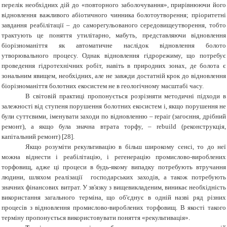
перелік необхідних дій до «повторного заболочування», прирівнюючи його
відновлення важливого абіотичного чинника болотоутворення; пріоритетні
завдання реабілітації – до саморегульованого середовищеутворення, тобто
трактують це поняття утилітарно, мабуть, представляючи відновлення
біорізноманіття як автоматичне наслідок відновлення болото
утворювального процесу. Однак відновлення гідрорежиму, що потребує
проведення гідротехнічних робіт, навіть в природних зонах, де болота є
зональним явищем, необхідних, але не завжди достатній крок до відновлення
біорізноманіття болотних екосистем не в геологічному масштабі часу.
В світовій практиці пропонується розрізняти методичні підходи в
залежності від ступеня порушення болотних екосистем і, якщо порушення не
були суттєвими, іменувати заходи по відновленню – repair (загоєння, дрібний
ремонт), а якщо була значна втрата торфу, – rebuild (реконструкція,
капітальний ремонт) [28].
Якщо розуміти рекультивацію в більш широкому сенсі, то до неї
можна віднести і реабілітацію, і регенерацію промислово-вироблених
торфовищ, адже ці процеси в будь-якому випадку потребують втручання
людини, шляхом реалізації господарських заходів, а також потребують
значних фінансових витрат. У зв'язку з вищевикладеним, виникає необхідність
використання загального терміна, що об'єднує в одній назві ряд різних
процесів з відновлення промислово-вироблених торфовищ. В якості такого
терміну пропонується використовувати поняття «рекультивація».