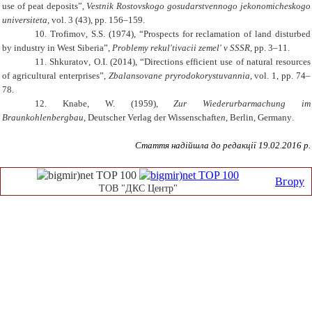
use of peat deposits
”,
Vestnik Rostovskogo gosudarstvennogo jekonomicheskogo
universiteta
, vol
.
3 (43),
pp.
156
–
159.
10.
Trofimov
,
S.S.
(
1974
),
“
Prospects for reclamation of land disturbed
by industry in West Siberia
”,
Problemy rekul'tivacii zemel' v SSSR
,
pp.
3–11.
11.
Shkuratov
,
O.I.
(2014),
“
Directions efficient use of natural resources
of agricultural enterprises
”,
Zbalansovane pryrodokorystuvannia
, vol
.
1,
pp.
74–
78.
12.
Knabe
,
W.
(1959),
Zur Wiederurbarmachung im
Braunkohlenbergbau
,
Deutscher Verlag der Wissenschafte
n
,
Berlin
,
Germany
.
Стаття надійшла до редакції 19.
02
.201
6
р.
Вгору
ТОВ "ДКС Центр"