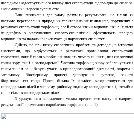
наслідкам екодеструктивного впливу цієї експлуатації відповідно до
еколого-
економічних інтересів
суспільства.
Таке визначення дає змогу розуміти рекультивації не тільки як
часткове перетворення природних територіальних комплексів, порушених в
результаті експлуатації торфовищ, але й створення чи відновлення на їх місці
ландшафтів з урахуванням еколого-економічної ефективності процесу
відновлення та подальшої експлуатації порушених екосистем.
Дійсно, по при низку екологічних проблем та деградацію існуючої
екосистеми, що відбуваються в результаті промислової експлуатації
торфовищі, вони й після вироблення являють чималу цінність, як з екологічної
точки зору, так і з господарської. Частина торфовищ знову заболочується і
таким чином вони беруть участь в природоохоронній діяльності, зокрема в
загальному біосферному процесі депонування вуглецю, захисті
біорізноманіття тощо. Проте, більша їх кількість використовується для
господарських цілей в лісовому, рибному, водному господарствах і, звичайно
ж, – в сільськогосподарських цілях.
З урахуванням викладеного можна представити наступні напрями
рекультивації промислово-вироблених торфовищ (рис. 1):