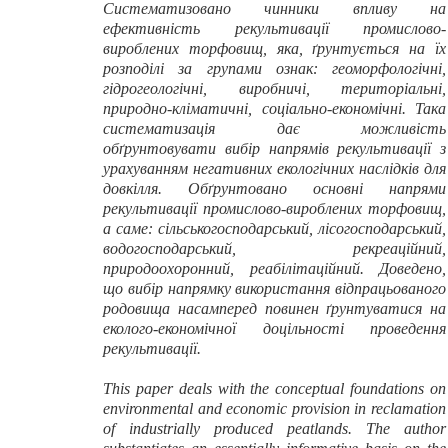
Систематизовано чинники впливу на
ефективність рекультивації промислово-
вироблених торфовищ, яка, ґрунтується на їх
розподілі за групами ознак: геоморфологічні,
гідрогеологічні, виробничі, територіальні,
природно-кліматичні, соціально-економічні. Така
систематизація дає можливість
обґрунтовувати вибір напрямів рекультивації з
урахуванням негативних екологічних наслідків для
довкілля. Обґрунтовано основні напрями
рекультивації промислово-вироблених торфовищ,
а саме: сільськогосподарський, лісогосподарський,
водогосподарський, рекреаційний,
природоохоронний, реабілітаційний. Доведено,
що вибір напрямку використання відпрацьованого
родовища насамперед повинен ґрунтуватися на
еколого-економічної доцільності проведення
рекультивації.
This paper deals with the conceptual foundations on
environmental and economic provision in reclamation
of industrially produced peatlands. The author