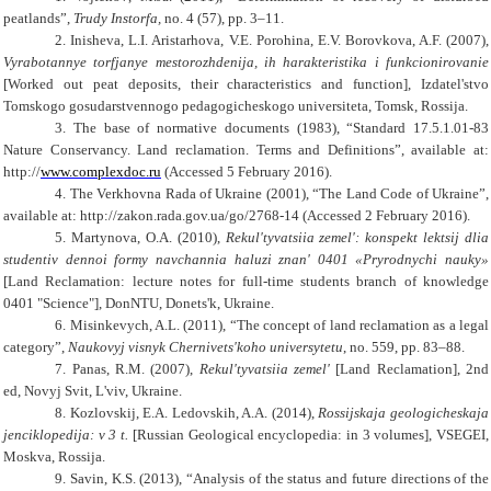
peatlands
”,
Trudy Instorfa,
no. 4 (57),
pp.
3–11.
2.
Inisheva
,
L.I. Aristarhova, V.E. Porohina, E.V. Borovkova
,
A.F.
(2007),
Vyrabotannye torfjanye mestorozhdenija, ih harakteristika i funkcionirovanie
[
Worked
out peat deposits
,
their
characteristics and function
]
, Izdatel'stvo
Tomskogo gosudarstvennogo pedagogicheskogo universiteta, Tomsk, Rossija.
3.
The base of normative documents
(1983),
“
Standard 17.5.1.01-83
Nature Conservancy. Land reclamation. Terms and Definitions
”, available at:
http://
www.complexdoc.ru
(Accessed
5
February
201
6
).
4.
The Verkhovna Rada of Ukraine
(2001),
“
The Land Code of Ukraine
”
,
available at:
http://
zakon.rada.gov.ua/go/2768-14
(Accessed
2 February
201
6
).
5.
Martynova
,
O.A.
(2010),
Rekul'tyvatsiia zemel': konspekt lektsij dlia
studentiv dennoi formy navchannia haluzi znan' 0401
«Pryrodnychi nauky»
[
Land Reclamation: lecture notes for full-time students branch of knowledge
0401 "Science"
]
, DonNTU, Donets'k,
Ukraine.
6.
Misinkevych
,
A.L.
(2011),
“
The concept of land reclamation as a legal
category
”,
Naukovyj visnyk Chernivets'koho universytetu
,
no
. 559,
pp.
83–88.
7.
Panas
,
R.M.
(2007),
Rekul'tyvatsiia zemel'
[
Land Reclamation
]
,
2nd
ed
,
Novyj Svit, L'viv,
Ukraine.
8.
Kozlovskij
,
E.A. Ledovskih
,
A.A.
(2014),
Rossijskaja geologicheskaja
jenciklopedija: v 3 t.
[
Russian Geological encyclopedia
:
in 3 volumes
]
, VSEGEI,
Moskva, Rossija.
9.
Savin
,
K.S.
(2013),
“
Analysis of the status and future directions of the