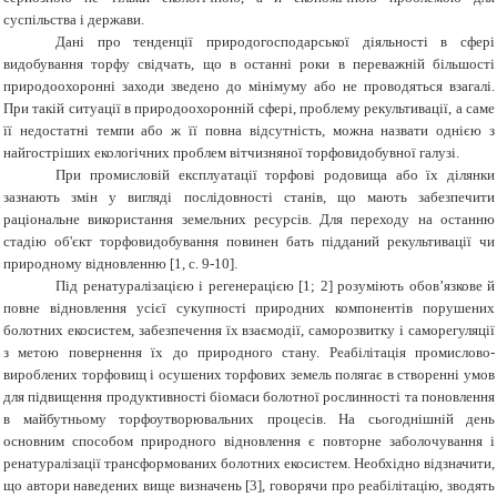
суспільства і держави.
Дані про тенденції природогосподарської діяльності в сфері
видобування торфу свідчать, що в останні роки в переважній більшості
природоохоронні заходи зведено до мінімуму або не проводяться взагалі.
При такій ситуації в природоохоронній сфері, проблему рекультивації, а саме
її недостатні темпи або ж її повна відсутність, можна назвати однією з
найгостріших екологічних проблем вітчизняної торфовидобувної галузі.
При промисловій експлуатації торфові родовища або їх ділянки
зазнають змін у вигляді послідовності станів, що мають забезпечити
раціональне використання земельних ресурсів. Для переходу на останню
стадію об'єкт торфовидобування повинен бать підданий рекультивації чи
природному відновленню [1, с. 9-10].
Під ренатуралізацією і регенерацією [1; 2] розуміють обов’язкове й
повне відновлення усієї сукупності природних компонентів порушених
болотних екосистем, забезпечення їх взаємодії, саморозвитку і саморегуляції
з метою повернення їх до природного стану. Реабілітація промислово-
вироблених торфовищ і осушених торфових земель полягає в створенні умов
для підвищення продуктивності біомаси болотної рослинності та поновлення
в майбутньому торфоутворювальних процесів. На сьогоднішній день
основним способом природного відновлення є повторне заболочування і
ренатуралізації трансформованих болотних екосистем. Необхідно відзначити,
що автори наведених вище визначень [3], говорячи про реабілітацію, зводять