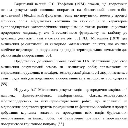
Радянський вчений С.С. Трофімов (1974) вважав, що теоретична
основа рекультивації повинна опиратися на біологічний, еколого-біо-
ценотичний і біохімічний фундамент, тому що порушення земель у процесі
гірничих робіт відбувається хаотично та стихійно і за характером
супроводжується катастрофічним знищенням не тільки раніше існуючого
природного ландшафту, але й геологічного фундаменту на глибину до
декількох десятків і навіть сотень метрів [55]. Л.В. Моторина (1978) дає
визначення рекультивації як складного комплексного поняття, що означає
всебічне перетворення порушених природно-територіальних комплексів для
різних видів використання [55].
Представник донецької школи екологів О.А. Мартинова дає своє
визначення рекультивації земель як комплексу робіт, спрямованих на
відновлення порушених в наслідок господарської діяльності людини земель, в
стан придатний для подальшого використання їх у народному господарстві
[55].
На думку А.Л. Місінкевича рекультивація – це юридично закріплений
комплекс гірничотехнічних, меліоративних, сільськогосподарських,
лісогосподарських та інженерно-будівельних робіт, що направлені на
відновлення родючості ґрунтів юридичними та фізичними особами в процесі
добування корисних копалин та проведення всіх видів будівельних,
меліоративних та інших робіт, які безперечно пов’язані з порушенням
поверхневого ґрунтового покриву [55].