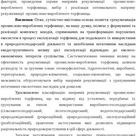
факторів; проведення оцінки напрямів рекультивації промислово-
виробленого торфовища; вибір і реалізація оптимального напряму
рекультивації промислово-виробленого торфовища.
Висновки
. Отже, сутністно-змістовна основа поняття «рекультивація
промислово-вироблених торфовищ», на нашу думку, полягає у формуванні та
реалізації комплексу заходів, спрямованих на трансформацію порушених
екосистем в процесі експлуатації торфовищ для подальшого їх використання
в природогосподарській діяльності та запобігання негативним наслідкам
екодеструктивного впливу цієї експлуатації відповідно до еколого-
економічних інтересів суспільства.
Систематизовано чинники впливу на
ефективність рекультивації промислово-вироблених торфовищ шляхом
розподілу їх за групами ознак: геоморфологічні, гідрогеологічні, виробничі,
територіальні, природно-кліматичні, соціально-економічні, що надає
можливість обґрунтовувати вибір напрямів рекультивації з урахуванням
негативних екологічних наслідків для довкілля.
Удосконалено
класифікацію напрямів рекультивації промислово-
вироблених торфовищ, що на відміну від усталених, передбачає їх
групування за типом використання: виробничо-господарський
(сільськогосподарський, лісогосподарський, водогосподарський)
природовідновний (рекреаційний, природоохоронний), експлуатаційний
(реабілітаційний), практичне застосування якої дозволить підвищити
раціональність природокористування в цій сфері діяльності.
Загалом регулювання процесу розвитку природогосподарської