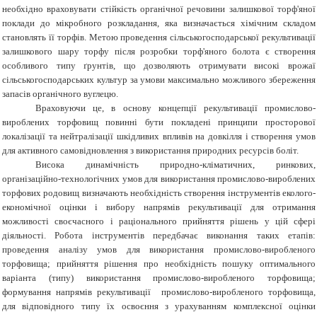
необхідно враховувати стійкість органічної речовини залишкової торф'яної
поклади до мікробного розкладання, яка визначається хімічним складом
становлять її торфів. Метою проведення сільськогосподарської рекультивації
залишкового шару торфу після розробки торф'яного болота є створення
особливого типу ґрунтів, що дозволяють отримувати високі врожаї
сільськогосподарських культур за умови максимально можливого збереження
запасів органічного вуглецю.
Враховуючи це, в основу концепції рекультивації промислово-
вироблених торфовищ повинні бути покладені принципи просторової
локалізації та нейтралізації шкідливих впливів на довкілля і створення умов
для активного самовідновлення з викорис­тання природних ресурсів боліт.
Висока динамічність природно-кліматичних, ринкових,
організаційно-технологічних умов для використання промислово-вироблених
торфових родовищ визначають необхідність створення інструментів еколого-
економічної оцінки і вибору напрямів рекультивації для отримання
можливості своєчасного і раціонального прийняття рішень у цій сфері
діяльності. Робота інструментів передбачає виконання таких етапів:
проведення аналізу умов для використання промислово-виробленого
торфовища; прийняття рішення про необхідність пошуку оптимального
варіанта (типу) використання промислово-виробленого торфовища;
формування напрямів рекультивації промислово-виробленого торфовища,
для відповідного типу їх освоєння з урахуванням комплексної оцінки