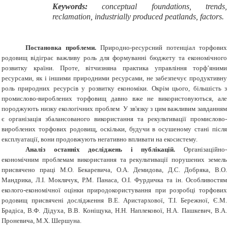
Keywords:
conceptual foundations, trends,
reclamation, industrially produced peatlands, factors.
Постановка проблеми.
Природно-ресурсний потенціал торфових
родовищ відіграє важливу роль для формуванні бюджету та економічного
розвитку країни. Проте, вітчизняна практика управління торф’яними
ресурсами, як і іншими природними ресурсами, не забезпечує продуктивну
роль природних ресурсів у розвитку економіки. Окрім цього, більшість з
промислово-вироблених торфовищ давно вже не використовуються, але
породжують низку екологічних проблем У зв'язку з цим важливим завданням
є організація збалансованого використання та рекультивації промислово-
вироблених торфових родовищ, оскільки, будучи в осушеному стані після
експлуатації, вони продовжують негативно впливати на екосистему.
Аналіз останніх досліджень і публікацій.
Організаційно-
економічним проблемам використання та рекультивації порушених земель
присвячено праці М.О. Бекаревича, О.А. Демидова, Д.С. Добряка, В.О.
Мандрика, Л.І. Моклячук, Р.М. Панаса, О.І. Фурдичка та ін. Особливостям
еколого-економічної оцінки природокористування при розробці торфових
родовищ присвячені дослідження В.Е. Аристархової, Т.І. Бережної, Є.М.
Брадіса, В.Ф. Дідуха, В.В. Коніщука, Н.Н. Наплекової, Н.А. Пашкевич, В.А.
Проневича, М.Х. Шершуна.