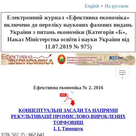
English
•
На русском
Електронний журнал «Ефективна економіка»
включено до переліку наукових фахових видань
України з питань економіки (Категорія «Б»,
Наказ Міністерства освіти і науки України від
11.07.2019 № 975)
Toggle
.
.
.
naviga
Ефективна економіка № 2, 2016
КОНЦЕПТУАЛЬНІ ЗАСАДИ ТА НАПРЯМИ
РЕКУЛЬТИВАЦІЇ ПРОМИСЛОВО-ВИРОБЛЕНИХ
ТОРФОВИЩ
І. І. Тимощук
УДК 502.35 :
662.641