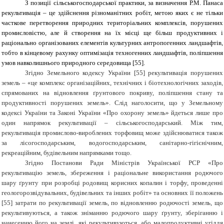
З позиції сільськогосподарської практики, за визначення Р.М. Панаса
рекультивація – це здійснення різноманітних робіт, метою яких є не тільки
часткове перетворення природних територіальних комплексів, порушених
промисловістю, але й створення на їх місці ще більш продуктивних і
раціонально організованих елементів культурних антропогенних ландшафтів,
тобто в кінцевому рахунку оптимізація техногенних ландшафтів, поліпшення
умов навколишнього природного середовища [55].
Згідно Земельного кодексу України [55] рекультивація порушених
земель – «це комплекс організаційних, технічних і біотехнологічних заходів,
спрямованих на відновлення ґрунтового покриву, поліпшення стану та
продуктивності порушених земель». Слід наголосити, що у Земельному
кодексі України та Законі України «Про охорону земель» йдеться лише про
один напрямок рекультивації – сільськогосподарський. Між тим,
рекультивація промислово-вироблених торфовищ може здійснюватися також
за лісогосподарським, водогосподарським, санітарно-гігієнічним,
рекреаційним, будівельним напрямками тощо.
Згідно Постанови Ради Міністрів Української РСР «Про
рекультивацію земель, збереження і раціональне використання родючого
шару ґрунту при розробці родовищ корисних копалин і торфу, проведенні
геологорозвідувальних, будівельних та інших робіт» та основних її положень
[55] затрати по рекультивації земель, по відновленню родючості земель, що
рекультивуються, а також зніманню родючого шару ґрунту, зберіганню і
нанесенню його на землі, які рекультивуються, або малопродуктивні угіддя