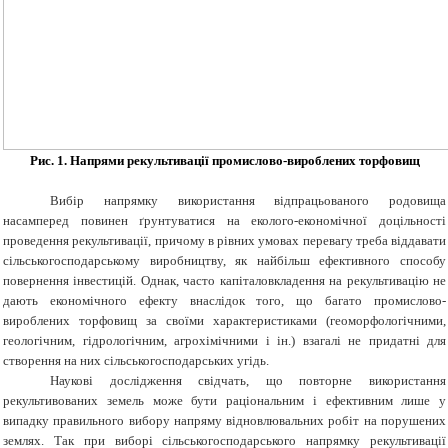
Рис.
1
. Напрями рекультивації промислово-вироблених торфовищ
Вибір напрямку використання відпрацьованого родовища
насамперед повинен ґрунтуватися на еколого-економічної доцільності
проведення рекультивації, причому в рівних умовах перевагу треба віддавати
сільськогосподарському виробництву, як найбільш ефективного способу
повернення інвестицій. Однак, часто капіталовкладення на рекультивацію не
дають економічного ефекту внаслідок того, що багато промислово-
вироблених торфовищ за своїми характеристиками (геоморфологічними,
геологічним, гідрологічним, агрохімічними і ін.) взагалі не придатні для
створення на них сільськогосподарських угідь.
Наукові дослідження свідчать, що повторне використання
рекультивованих земель може бути раціональним і ефективним лише у
випадку правильного вибору напряму відновлювальних робіт на порушених
землях. Так при виборі сільськогосподарського напрямку рекультивації