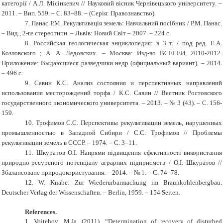
категорії / А.Л. Місінкевич // Науковий вісник Чернівецького університету. –
2011. – Вип. 559. – С. 83–88. – (Серія: Правознавство).
7.
Панас Р.М. Рекультивація земель: Навчальний посібник / Р.М. Панас.
– Вид., 2-ге стереотипн. – Львів: Новий Світ – 2007. – 224 с.
8.
Российская геологическая энциклопедия: в 3 т. / под ред. Е.А.
Козловского ; А. А. Ледовских. – Москва: Изд-во ВСЕГЕИ, 2010-2012.
Приложение: Выдающиеся разведчики недр (официальный вариант). – 2014.
– 496 с.
9.
Савин К.С. Анализ состояния и перспективных направлений
использования месторождений торфа / К.С. Савин // Вестник Ростовского
государственного экономического университета. – 2013. – № 3 (43). – С. 156-
159.
10.
Трофимов С.С. Перспективы рекультивации земель, нарушенных
промышленностью в Западной Сибири / С.С. Трофимов // Проблемы
рекультивации земель в СССР.
–
1974. – С. 3–11.
11.
Шкуратов О.І. Напрями підвищення ефективності використання
природно-ресурсного потенціалу аграрних підприємств / О.І. Шкуратов //
Збалансоване природокористування. – 2014. – № 1. – С. 74–78.
12.
W. Knabe: Zur Wiederurbarmachung im Braunkohlenbergbau.
Deutscher Verlag der Wissenschaften. – Berlin, 1959. – 154 Seiten.
References.
1.
Vojtehov
,
M.Ja.
(2011),
“
Determination of recovery of disturbed