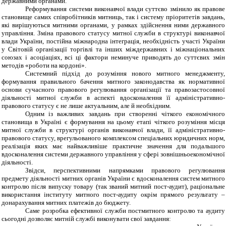
державними органами.
Реформування системи виконавчої влади суттєво змінило як правове
становище самих співробітників митниць, так і систему пріоритетів завдань,
які вирішуються митними органами, у рамках здійснення ними державного
управління. Зміна правового статусу митної служби в структурі виконавчої
влади України, постійна міжнародна інтеграція, необхідність участі України
у Світовій організації торгівлі та інших міждержавних і міжнаціональних
союзах і асоціаціях, всі ці фактори неминуче приводять до суттєвих змін
методів «роботи на кордоні».
Системний підхід до розуміння нового митного менеджменту,
формування правильного бачення митного законодавства як нормативної
основи сучасного правового регулювання організації та правозастосовної
діяльності митної служби в аспекті вдосконалення її адміністративно-
правового статусу є не лише актуальним, але й необхідним.
Одним із важливих завдань при створенні чіткого економічного
становища в Україні є формування на цьому етапі чіткого розуміння місця
митної служби в структурі органів виконавчої влади, її адміністративно-
правового статусу, врегульованого комплексом спеціальних юридичних норм,
реалізація яких має найважливіше практичне значення для подальшого
вдосконалення системи державного управління у сфері зовнішньоекономічної
діяльності.
Звідси, перспективними напрямками правового регулювання
предмету діяльності митних органів України є вдосконалення систем митного
контролю після випуску товару (так званий митний пост-аудит), раціональне
використання інституту митного пост-аудиту окрім прямого результату –
донарахування митних платежів до бюджету.
Саме розробка ефективної служби постмитного контролю та аудиту
сьогодні дозволяє митній службі виконувати свої завдання: