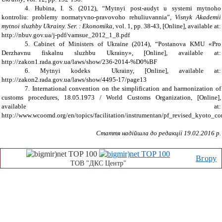
4. Hubina, I. S. (2012), “Mytnyi post-audyt u systemi mytnoho
kontroliu: problemy normatyvno-pravovoho rehuliuvannia”,
Visnyk Akademii
mytnoi sluzhby Ukrainy. Ser. : Ekonomika
, vol. 1, pp. 38-43, [Online], available at:
http://nbuv.gov.ua/j-pdf/vamsue_2012_1_8.pdf
5. Cabinet of Ministers of Ukraine (2014), “Postanova KMU «Pro
Derzhavnu fiskalnu sluzhbu Ukrainy», [Online], available at:
http://zakon1.rada.gov.ua/laws/show/236-2014-%D0%BF
6. Mytnyi kodeks Ukrainy, [Online], available at:
http://zakon2.rada.gov.ua/laws/show/4495-17/page13
7. International convention on the simplification and harmonization of
customs procedures, 18.05.1973 / World Customs Organization, [Online],
available at:
http://www.wcoomd.org/en/topics/facilitation/instrumentan/pf_revised_kyoto_co
Стаття надійшла до редакції 19.
02
.201
6
р.
Вгору
ТОВ "ДКС Центр"