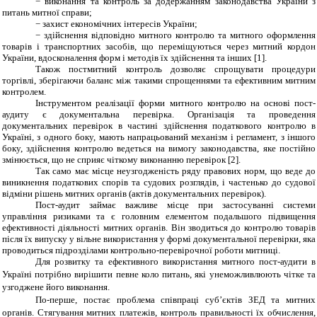
− виконання та контроль за додержанням законодавства України з
питань митної справи;
− захист економічних інтересів України;
− здійснення відповідно митного контролю та митного оформлення
товарів і транспортних засобів, що переміщуються через митний кордон
України, вдосконалення форм і методів їх здійснення та інших [1].
Також постмитний контроль дозволяє спрощувати процедури
торгівлі, зберігаючи баланс між такими спрощеннями та ефективним митним
контролем.
Інструментом реалізації форми митного контролю на основі пост-
аудиту є документальна перевірка. Організація та проведення
документальних перевірок в частині здійснення податкового контролю в
Україні, з одного боку, мають напрацьований механізм і регламент, з іншого
боку, здійснення контролю ведеться на вимогу законодавства, яке постійно
змінюється, що не сприяє чіткому виконанню перевірок
[2]
.
Так само має місце неузгодженість ряду правових норм, що веде до
виникнення податкових спорів та судових розглядів, і частенько до судової
відміни рішень митних органів (актів документальних перевірок).
Пост-аудит займає важливе місце при застосуванні системи
управління ризиками та є головним елементом подальшого підвищення
ефективності діяльності митних органів. Він зводиться до контролю товарів
після їх випуску у вільне використання у формі документальної перевірки, яка
проводиться підрозділами контрольно-перевірочної роботи митниці.
Для розвитку та ефективного використання митного пост-аудити в
Україні потрібно вирішити певне коло питань, які унеможливлюють чітке та
узгоджене його виконання.
По-перше, постає проблема співпраці суб’єктів ЗЕД та митних
органів. Стягування митних платежів, контроль правильності їх обчислення,