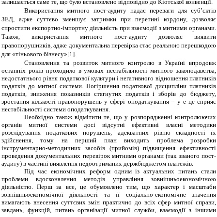
залишається саме те, що було встановлено відповідно до Кіотської конвенції.
Використання митного пост-аудиту надає переваги для суб
’
єктів
ЗЕД, адже суттєво зменшує затримки при перетині кордону, дозволяє
спростити експортно-імпортну діяльність при взаємодії з митними органами.
Також, використання митного пост-аудиту дозволяє виявити
правопорушників, адже документальна перевірка стає реальною перешкодою
для «тіньового бізнесу»
[1]
.
Становлення та розвиток митного контролю в Україні впродовж
останніх років проходило в умовах нестабільності митного законодавства,
недостатнього рівня податкової культури і негативного відношення платників
податків до митної системи. Погіршення податкової дисципліни платників
податків, зниження показників стягнутих податків і зборів до бюджету,
зростання кількості правопорушень у сфері оподаткування – у е це сприяє
нестабільності системи оподаткування.
Необхідно також відмітити те, що у розпорядженні контролюючих
органів митної системи досі відсутні ефективні власні методики
розслідування податкових порушень, адекватних рівню складності їх
здійснення, тому на перший план виходить проблема розробки
інструментарно-методичних засобів (прийомів) підвищення ефективності
проведення документальних перевірок митними органами (так званого пост-
аудиту) в частині виявлення недоотриманих держбюджетом платежів.
Під час економічних реформ одним із актуальних питань стали
проблеми вдосконалення методів управління зовнішньоекономічною
діяльністю. Перш за все, це обумовлено тим, що характер і масштаби
зовнішньоекономічної діяльності та її соціально-економічне значення
вимагають внесення суттєвих змін практично до всіх сфер митної справи,
завдань, функцій, питань організації митної служби, взаємодії з іншими