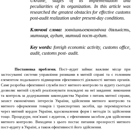
Ukraine, stages of its implementation and
peculiarities of its organization. In this article was
researched the greatest obstacles for effective customs
post-audit realization under present-day conditions.
Ключові слова:
зовнішньоекономічна діяльність,
митниця, аудит, митний пост-аудит.
Key words:
foreigh economic activity, customs office,
audit, customs post- audit
.
Постановка проблеми
.
Пост–аудит займає важливе місце при
застосуванні системи управління ризиками в митній справі та є головним
елементом подальшого підвищення ефективності діяльності митних органів.
Саме розробка ефективної служби пост митного контролю та аудиту сьогодні
дозволяє митній службі реалізовувати покладені на неї завдання: виконання
та контроль за додержанням законодавства України з питань митної справи,
захист економічних інтересів України, здійснення митного контролю та
митного оформлення товарів і транспортних засобів, що переміщуються
через митний кордон України, вдосконалення форм і методів їх здійснення
тощо. Процедури, пов’язані з аудитом, є ефективним засобом для здійснення
митного контролю. Виходячи з цього постає питання прозорості митного
пост-аудиту в Україні, а також ефективності його здійснення.