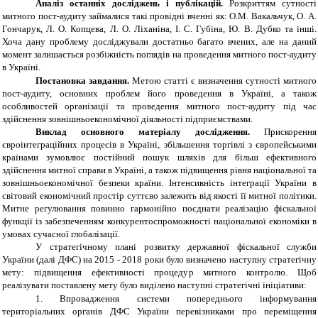
Аналіз останніх досліджень і публікацій.
Розкриттям сутності
митного пост-аудиту займалися такі провідні вченні як: О.М. Вакальчук, О. А.
Гончарук, Л. О. Копцева, Л. О. Ліханіна, І. С. Губіна, Ю. В. Дубко
та інші.
Хоча дану проблему досліджували достатньо багато вчених, але на даний
момент залишається розбіжність поглядів на проведення митного пост-аудиту
в Україні.
Постановка завдання.
Метою статті є визначення сутності митного
пост-аудиту, основних проблем його проведення в Україні, а також
особливостей організації та проведення митного пост-аудиту під час
здійснення зовнішньоекономічної діяльності підприємствами.
В
иклад основного матеріалу дослідження
.
Прискорення
євроінтеграційних процесів в Україні, збільшення торгівлі з європейськими
країнами зумовлює постійний пошук шляхів для більш ефективного
здійснення митної справи в Україні, а також підвищення рівня національної та
зовнішньоекономічної безпеки країни. Інтенсивність інтеграції України в
світовий економічний простір суттєво залежить від якості її митної політики.
Митне регулювання повинно гармонійно поєднати реалізацію фіскальної
функції із забезпеченням конкурентоспроможності національної економіки в
умовах сучасної глобалізації.
У стратегічному плані розвитку державної фіскальної служби
України (далі ДФС) на 2015 - 2018 роки було визначено наступну стратегічну
мету: підвищення ефективності процедур митного контролю. Щоб
реалізувати поставлену мету було виділено наступні стратегічні ініціативи:
1.
Впровадження системи попереднього інформування
територіальних органів ДФС України перевізниками про переміщення