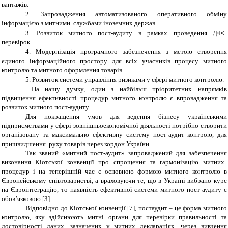
вантажів.
2.
Запровадження автоматизованого оперативного обміну
інформацією з митними службами іноземних держав.
3.
Розвиток митного пост-аудиту в рамках проведення ДФС
перевірок.
4.
М
одернізація програмного забезпечення з метою створення
єдиного інформаційного простору для всіх учасників процесу митного
контролю та митного оформлення товарів.
5.
Розвиток системи управління ризиками у сфері митного контролю.
На нашу думку, один з найбільш пріоритетних напрямків
підвищення ефективності процедур митного контролю є впровадження та
розвиток митного пост-аудиту.
Для покращення умов для ведення бізнесу українськими
підприємствами у сфері зовнішньоекономічної діяльності потрібно створити
організовану та максимально ефективну систему пост-аудит контрою, для
пришвидшення руху товарів через кордон України.
Так званий «митний пост-аудит» запроваджений
для забезпечення
виконання Кіотської конвенції про спрощення та гармонізацію митних
процедур і на теперішній час є основною формою митного контролю в
Європейському співтоваристві, а враховуючи те, що в Україні вибрано курс
на Євроінтеграцію, то наявність ефективної системи митного пост-аудиту є
обов’
язковою
[3]
.
Відповідно до Кіотської
конвенції [7], постаудит – це форма митного
контролю, яку здійснюють митні органи для перевірки
правильності та
достовірності даних, зазначених у митних деклараціях, через вивчення