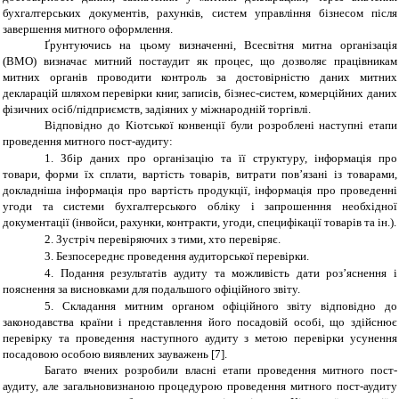
бухгалтерських
документів, рахунків, систем управління бізнесом після
завершення митного оформлення.
Ґрунтуючись на цьому визначенні, Всесвітня митна організація
(ВМО) визначає митний постаудит як
процес, що дозволяє працівникам
митних органів проводити контроль за достовірністю даних митних
декларацій шляхом перевірки книг, записів, бізнес-систем, комерційних даних
фізичних осіб/
підприємств
, задіяних у міжнародній торгівлі.
Відповідно до Кіотської конвенції були розроблені наступні етапи
проведення митного пост-аудиту:
1.
Збір даних про організацію та її структуру, інформація про
товари, форми їх сплати, вартість товарів, витрати пов’язані із товарами,
докладніша інформація про вартість продукції, інформація про проведенні
угоди та системи бухгалтерського обліку і запрошенння необхідної
документації (інвойси, рахунки, контракти, угоди, специфікації товарів та ін.).
2.
Зустріч перевіряючих з тими, хто перевіряє.
3.
Безпосереднє проведення аудиторської перевірки.
4.
Подання результатів аудиту та можливість дати роз
’
яснення і
пояснення за висновками для подальшого офіційного звіту.
5.
Складання митним органом офіційного звіту відповідно до
законодавства країни і представлення його посадовій особі, що здійснює
перевірку та проведення наступного аудиту з метою перевірки усунення
посадовою особою виявлених зауважень [7].
Багато вчених розробили власні етапи проведення митного пост-
аудиту, але загальновизнаною процедурою проведення митного пост-аудиту