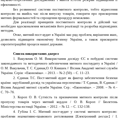
ефективності.
Без розвиненої системи постмитного контролю, тобто віднесення
контролю на якийсь час після випуску товарів, говорити про прискорення
митних формальностей та спрощення процедур неможливо.
Для реалізації принципів постмитного контролю в дійсний час
необхідно вдосконалення механізмів його реалізації та розробка відповідних
методик.
Отже, митний пост-аудит в Україні має ряд проблем, вирішення яких,
дозволить підвищити економічну безпеку України, а також прискорити
євроінтеграційні процеси нашої держави.
Список використаних джерел
1.
Вакульчик О. М. Використання досвіду ЄС в побудові системи
законодавчого та методичного забезпечення митного постаудиту в Україні /
О. М. Вакульчик, Т. С. Єдинак,О. О. Книшек // Вісник Академії митної служби
України.
Серія: «Економіка». –
2013. –
№
2 (50). –
С. 1
1
–23.
2.
Єдинак Т.С. Пост-митний аудит як фактор забезпечення безпеки
країни: зарубіжний досвід та українська перспектива / Т. Єдинак, В. Єдинак //
Вісник Академії митної служби України. Сер.: «Економіка».
– 2008. –
№
4.–
С. 70–76.
3.
Короп О. В. Сутність та призначення митного контролю після
пропуску товарів через митний кордон / О. В. Короп // Бюлетень
Міністерства юстиції України. –
2012. –
№
12. – С. 132-138.
4.
Губіна І. С. Митний пост
-
аудит у системі митного контролю:
проблеми нормативно-правового регулювання [Електронний ресурс] / І.