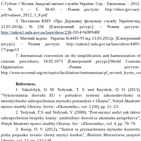
С.Губіна
// Вісник Академії митної служби України. Сер. : Економіка. – 2012.
–
№
1. – С. 38-43. – Режим доступу: http://nbuv.gov.ua/j-
pdf/vamsue_2012_1_8.pdf
5.
Постанова КМУ «Про Державну фіскальну службу України»від
21.05.2014р.
№
236 [Електронний ресурс]. –
Режим доступу:
http://zakon1.rada.gov.ua/laws/show/236
-2014-%D0%BF
6.
Митний кодекс
України
№
4495-VI від 13.03.2012р. [Електронний
ресурс]. – Режим доступу: http://zakon2.rada.gov.ua/laws/show/4495-
17/page13
7.
International convention on the simplification and harmonization of
customs procedures, 18.05.1973
[
Електронній ресурс
]/World Customs
Organization. –
Режим доступу
:
http://www.wcoomd.org/en/topics/facilitation/instrumentan/pf_revised_kyoto_co
References
.
1.
Vakulchyk
,
O
.
M
.
Yedynak
,
T
.
S
.
and
Knyshek
,
O
.
O
. (2013),
“
Vykorystannia dosvidu EU v pobudovi systemy zakonodavchoho ta
metodychnoho zabezpechennia mytnoho postaudytu v Ukraini
”,
Visnyk Akademii
mytnoi sluzhby Ukrainy
.
Seriia
: «
Ekonomika
»
,
vol
. 2 (50),
pp
. 11–23.
2.
Yedynak
,
T
.
S
.
and
Yedynak
,
V
. (2008), “
Post
-
mytnyi audyt yak faktor
zabezpechennia bezpeky krainy
:
zarubizhnyi dosvid ta ukrainska perspektyva
”,
Visnyk Akademii mytnoi sluzhby Ukrainy
.
Ser
.: «
Ekonomika
»
,
vol
. 4,
pp
. 70–76.
3.
Korop
,
O
.
V
. (2012), “
Sutnist ta pryznachennia mytnoho kontroliu
pislia propusku tovariv cherez mytnyi kordon
”,
Biuleten
Ministerstva yustytsii
Ukrainy
, vol. 12, pp. 132-138.