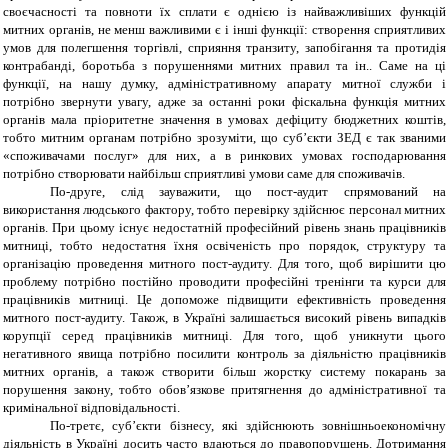
своєчасності та повноти їх сплати є однією із найважливіших функцій
митних органів, не менш важливими є і інші функції: створення сприятливих
умов для полегшення торгівлі, сприяння транзиту, запобігання та протидія
контрабанді, боротьба з порушеннями митних правил та ін.. Саме на ці
функції, на нашу думку, адміністративному апарату митної служби і
потрібно звернути увагу, адже за останні роки фіскальна функція митних
органів мала пріоритетне значення в умовах дефіциту бюджетних коштів,
тобто митним органам потрібно зрозуміти, що суб’єкти ЗЕД є так званими
«споживачами послуг» для них, а в ринкових умовах господарювання
потрібно створювати найбільш сприятливі умови саме для споживачів.
По-друге, слід зауважити, що пост-аудит спрямований на
використання людського фактору, тобто перевірку здійснює персонал митних
органів. При цьому існує недостатній професійний рівень знань працівників
митниці, тобто недостатня їхня освіченість про порядок, структуру та
організацію проведення митного пост-аудиту. Для того, щоб вирішити цю
проблему потрібно постійно проводити професійні тренінги та курси для
працівників митниці. Це допоможе підвищити ефективність проведення
митного пост-аудиту. Також, в Україні залишається високий рівень випадків
корупції серед працівників митниці. Для того, щоб уникнути цього
негативного явища потрібно посилити контроль за діяльністю працівників
митних органів, а також створити більш жорстку систему покарань за
порушення закону, тобто обов’язкове притягнення до адміністративної та
кримінальної відповідальності.
По-третє, суб
’
єкти бізнесу, які здійснюють зовнішньоекономічну
діяльність в Україні досить часто вдаються до правопорушень. Дотримання