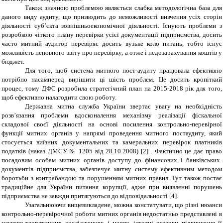
Також значною проблемою являється слабка методологічна база для
даного виду аудиту, що призводить до неможливості вивчення усіх сторін
діяльності суб’єкта зовнішньоекономічної діяльності. Існують проблеми з
розробкою чіткого плану перевірки усієї документації підприємства, досить
часто митний аудитор перевіряє досить вузьке коло питань, тобто існує
можливість неповного звіту про перевірку, а отже і недозарахування коштів у
бюджет.
Для того, щоб система митного пост-аудиту працювала ефективно
потрібно насамперед вирішити ці шість проблем. Це досить кропіткий
процес, тому ДФС розробила стратегічний план на 2015-2018 рік для того,
щоб ефективно налагодити свою роботу.
Державна митна служба України звертає увагу на необхідність
розв’язання проблеми вдосконалення механізму реалізації фіскальної
складової своєї діяльності на основі посилення контрольно-перевірної
функції митних органів у напрямі проведення митного постаудиту, який
стосується виїзних документальних та камеральних перевірок платників
податків (наказ ДМСУ № 1205 від 28.10.2008) [2] .
Фактично це дає право
посадовим особам митних органів доступу до фінансових і банківських
документів підприємства,
забезпечує митну систему ефективним методом
боротьби з контрабандою та порушенням митних правил.
Тут також постає
традиційне для України питання корупції, адже при виявленні порушень
підприємства не завжди притягуються до відповідальності
[4]
.
Узагальнюючи вищевикладене, можна констатувати, що різні нюанси
контрольно-перевірочної роботи митних органів недостатньо представлені в
науково-теоретичних дослідженнях і мають істотні резерви підвищення її