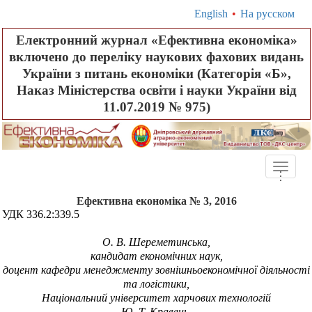
English
•
На русском
Електронний журнал «Ефективна економіка»
включено до переліку наукових фахових видань
України з питань економіки (Категорія «Б»,
Наказ Міністерства освіти і науки України від
11.07.2019 № 975)
Toggle
.
.
.
naviga
Ефективна економіка № 3, 2016
УДК
336.2:339.5
О.
В. Шереметинська,
кандидат економічних наук,
доцент кафедри менеджменту зовнішньоекономічної діяльності
та логістики,
Національний університет харчових технологій
Ю.
Т. Кравець,