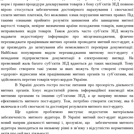
норм і правил процедури декларування товарів з боку суб’єктів ЗЕД повною
мірою стосується забезпечення достовірного нарахування і своєчасної
сплати митних платежів, без можливих ознак порушення митних правил. Під
такими ознаками прийнято розуміти заниження або завищення митної
вартості товарів, невірне визначення країни походження товарів, наведення
неправильних кодів товарів. Також досить часто суб’єкти ЗЕД можуть
надавати недостовірну інформацію про місцезнаходження, фізично
перешкоджати працівникам митних органів проводити митний пост-аудит, а
це призводить до затягування або неможливості перевірки документації.
Найбільш популярним видом перешкоджання митному пост-аудиту є
ненадання підприємством документації в електронному вигляді. На
превеликий жаль багато суб’єктів ЗЕД вдаються до таких махінацій. Тому
потрібно створити такі умови за яких можуть бути створені створені
«здорові» відносини між працівниками митних органів та суб’єктами, які
здійснюють перетин товарів через кордон України.
В Україні досить гостро постає питання про прозорість діяльності
митних органів. Існує недостатній рівень інформаційної взаємодії між
митними органами та іншими суб’єктами ЗЕД, а це напряму впливає на
ефективність митного пост-аудиту. Тож, потрібно створити систему, яка б
включала в собі своєчасні та достовірні результати митного пост-аудиту.
Ще однією проблемою виступає недостатня матеріальна
забезпеченість митного аудитора. В Україні митний пост-аудит відносно
новий напрям діяльності митниці і, зрозуміло, що забезпечення митного
аудитора знаходиться на низькому рівні в зв’язку з відсутністю нормативних
актів про цей вид діяльності.