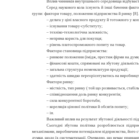
Вплив чинників внутрішнього середовища відбуваєть
Серед наукового кола існують й інші бачення факто
групи: фактори товару, положення підприємства й ринку [8].
–
дельта у ціні власного продукту й тотожного у кон
–
існування товару-субституту;
–
техніко-технологічна залежність;
–
непряма користь для покупця;
–
рівень платоспроможного попиту на товар.
Фактори становища підприємства:
–
ринкове положення (імідж, престиж фірми на думку
–
фінансові кошти, спрямовані на збутову діяльність
–
загальна структура номенклатури продукції;
–
здатність швидко переорієнтуватись на виробницт
Фактори ринку:
–
місткість, тип ринку ( той що розвивається, стабіль
–
співвідношення доль ринку конкурентів;
–
сила конкурентної боротьби;
–
кореляція цінової політики й обсягів попиту;
–
ін.
Важливий вплив на результат збутової діяльності під
Сьогодні збутова політика розроблюється підпр
механізмами, виробничим потенціалом підприємства, його с
думки, щодо їх систематизації. Очевидно, що немає принципов