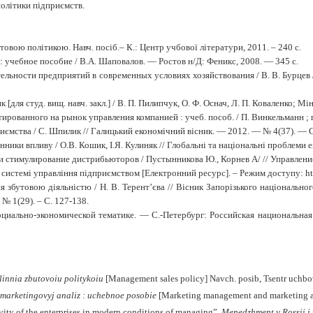
олітики підприємств.
овою політикою. Навч. посіб.– К.: Центр учбової літератури, 2011. – 240 с.
: учебное пособие / В.А. Шаповалов. — Ростов н/Д: Феникс, 2008. — 345 с.
ельности предприятий в современных условиях хозяйствования / В. В. Бурцев /
ля студ. вищ. навч. закл.] / В. П. Пилипчук, О. Ф. Оснач, Л. П. Коваленко; Мін-
рованного на рынок управления компанией : учеб. пособ. / П. Винкельманн ; пе
иємства / С. Шпилик // Галицький економічний вісник. — 2012. — № 4(37). — С
инники впливу / О.В. Кошик, І.Я. Кулиняк // Глобальні та національні проблеми е
 и стимулирование дистрибьюторов / Пустынникова Ю
.
, Корнев А
/
// Управление
в системі управління підприємством
[Електронний ресурс]. – Режим доступу:
h
я збутовою діяльністю / Н. В. Терент’єва // Вісник Запорізького національно
№ 1(29). – С. 127-138.
циально-экономической тематике. — С.-Петербург: Российская национальная 
innia zbutovoiu politykoiu
[
Management
sales
policy
] Navch. posib, Tsentr uchbov
marketingovyj analiz : uchebnoe posobie
[Marketing management and marketing an
ivity of the enterprises in modern conditions of managing”,
Menedzhment v Rossii i