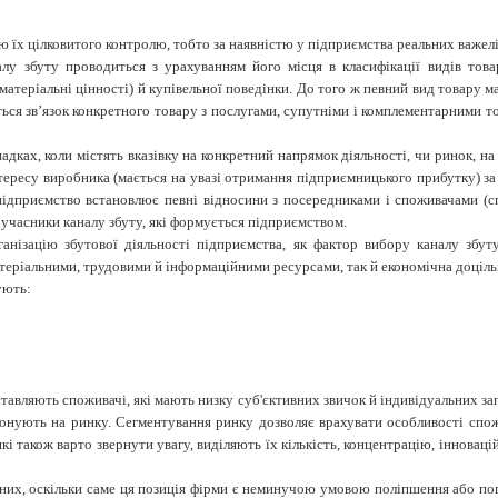
 їх цілковитого контролю, тобто за наявністю у підприємства реальних важелі
лу збуту проводиться з урахуванням його місця в класифікації видів това
ематеріальні цінності) й купівельної поведінки. До того ж певний вид товару
ься зв’язок конкретного товару з послугами, супутніми і комплементарними то
випадках, коли містять вказівку на конкретний напрямок діяльності, чи ринок, 
тересу виробника (мається на увазі отримання підприємницького прибутку) 
підприємство встановлює певні відносини з посередниками і споживачами (сп
 учасники каналу збуту, які формується підприємством.
нізацію збутової діяльності підприємства, як фактор вибору каналу збут
теріальними, трудовими й інформаційними ресурсами, так й економічна доцільн
ують:
тавляють споживачі, які мають низку суб'єктивних звичок й індивідуальних запи
онують на ринку. Сегментування ринку дозволяє врахувати особливості спож
які
також
варто
звернути
увагу,
виділяють
їх
кількість
,
концентрацію
,
інноваці
них, оскільки саме ця позиція фірми є неминучою умовою поліпшення або погі