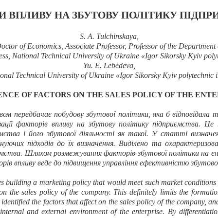
И ВПЛИВУ НА ЗБУТОВУ ПОЛІТИКУ ПІДПР
S. A. Tulchinskaya,
octor of Economics, Associate Professor, Professor of the Department 
s, National Technical University of Ukraine «Igor Sikorsky Kyiv polyte
Yu. E. Lebedeva,
onal Technical University of Ukraine «Igor Sikorsky Kyiv polytechnic i
ENCE OF FACTORS ON THE
SALES POLICY OF THE ENTE
ом передбачає побудову збутової політики, яка б відповідала 
зації факторів впливу на збутову політику підприємства. Ц
ємства і його збутової діяльності як такої. У
статті визначе
снуючих підходів до їх визначення. Виділено та охарактеризо
ємства. Шляхом розмежування факторів збутової
політики на ен
рів впливу веде до підвищення управління ефективністю збутово
s building a marketing policy that would meet such market conditions 
 on the sales policy of the company. This definitely limits the format
e identified the factors that affect on the sales policy of the company, a
internal and external environment of the enterprise. By differentiat