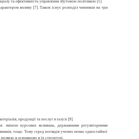
ціалу та ефективність управління збутовою політикою [1].
арактером впливу [7]. Також існує розподіл чинників на три
ріалів, продукції та послуг в галузі [9].
ів: зміною курсових коливань, державними регуляторними
ників, тощо. Тому серед поглядів учених немає одностайної
 полягає в основному в їх структурі.