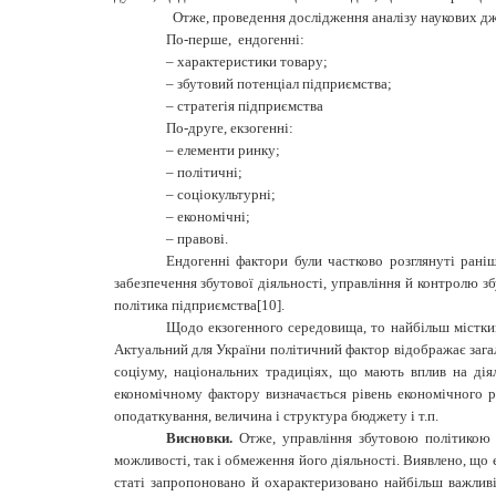
Отже, проведення дослідження аналізу наукових дже
По-перше, ендогенні:
–
характеристики товару
;
–
збутовий потенціал
підприємства;
–
стратегія підприємства
По-друге, екзогенні:
–
елементи ринку
;
–
політичні
;
–
соціокультурні
;
–
економічні
;
–
правові.
Ендогенні фактори були частково розглянуті рані
забезпечення збутової діяльності, управління й контролю з
політика підприємства[10].
Щодо екзогенного середовища, то найбільш містким 
Актуальний для України політичний фактор відображає загаль
соціуму, національних традиціях, що мають вплив на діял
економічному фактору визначається рівень економічного ро
оподаткування, величина і структура бюджету і т.п.
Висновки.
Отже, управління збутовою політикою 
можливості, так і обмеження його діяльності. Виявлено, що 
статі запропоновано й охарактеризовано найбільш важливі