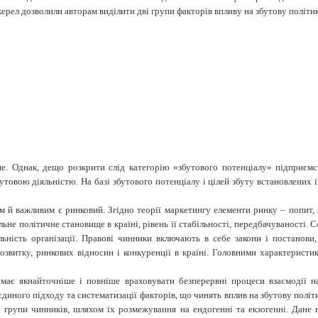
рел дозволили авторам виділити дві групи факторів впливу на збутову політи
ше. Однак, дещо розкрити слід категорію «збутового потенціалу» підприємс
бутовою діяльністю.
На базі збутового потенціалу і цілей збуту встановлених 
й важливим є ринковий. Згідно теорії маркетингу елементи ринку – попит, пр
не політичне становище в країні, рівень її стабільності, передбачуваності. 
ьність організації. Правові чинники включають в
себе закони і постанови,
звитку, ринкових відносин і конкуренції в країні. Головними характеристика
має якнайточніше і повніше враховувати безперервні процеси взаємодії н
єдиного підходу та систематизації
факторів,
що чинять
вплив
на
збутову
політ
 групи чинників, шляхом їх розмежування на ендогенні та екзогенні.
Дане 