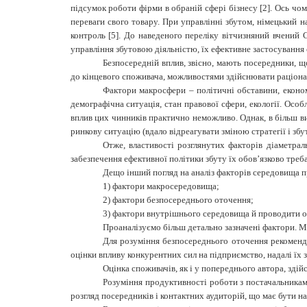
підсумок роботи фірми в обраній сфері бізнесу [2]. Ось чом
переваги свого товару.
При управлінні збутом, ні
контроль [5]. До наведеного переліку вітчизняний вчений
управління збутовою діяльністю, їх ефективне застосування
Безпосередній вплив, звісно, мають посередники, 
до кінцевого споживача, можливостями здійснювати раціона
Фактори макросфери
–
політичні обставини, еконо
демографічна ситуація, стан правової сфери, екології. Особ
вплив цих чинників практично неможливо. Однак, в більш виг
ринкову ситуацію (вдало відреагувати зміною стратегії і збут
Отже, властивості
розглянутих факторів
діаметрал
забезпечення ефективної політики збуту їх обов’язково треб
Дещо інший погляд на аналіз факторів середовища п
1) фактори макросередовища;
2) фактори безпосереднього оточення;
3) фактори внутрішнього середовища й проводити оц
Проаналізуємо більш детально зазначені фактори. Ма
Для розуміння безпосереднього оточення рекомендов
оцінки впливу конкурентних сил на підприємство, надалі їх
Оцінка споживачів, як і у попереднього автора, зді
Розуміння продуктивності роботи з постачальникам
розгляд посередників і контактних аудиторій, що має бути н