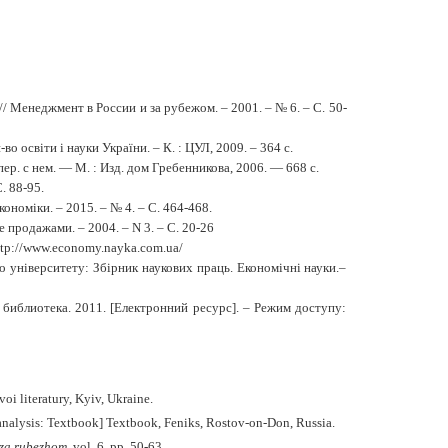
/ Менеджмент в России и за рубежом. – 2001. – № 6. – С. 50-
во освіти і науки України. – К. : ЦУЛ, 2009. – 364 с.
р. с нем. ― М. : Изд. дом Гребенникова, 2006. ― 668 с.
. 88-95.
кономіки. – 2015. – № 4. – С. 464-468.
 продажами. – 2004. – N 3. – С. 20-26
ttp://www.economy.nayka.com.ua/
го університету: Збірник наукових праць. Економічні науки.–
библиотека. 2011. [Електронний ресурс]. – Режим доступу:
oi literatury, Kyiv,
Ukraine
.
alysis: Textbook] Textbook, Feniks, Rostov-on-Don, Russia.
 za rubezhom,
vol. 6, pp. 50-63.