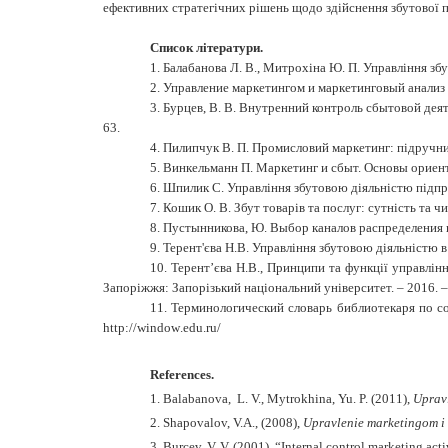
ефективних стратегічних рішень щодо здійснення збутової п
Список літератури
.
1.
Балабанова Л. В., Митрохіна Ю. П. Управління збут
2. Управление маркетингом и маркетинговый анализ 
3. Бурцев, В. В. Внутренний контроль сбытовой деят
63.
4. Пилипчук В. П. Промисловий маркетинг: підручник [д
5. Винкельманн П. Маркетинг и сбыт. Основы ориенти
6. Шпилик С. Управління збутовою діяльністю підпр
7. Кошик О. В. Збут товарів та послуг: сутність та ч
8. Пустынникова, Ю. Выбор каналов распределения
9. Терент'єва Н.В. Управління збутовою діяльністю 
10. Терент’єва Н.В., Принципи та функції управлінн
Запоріжжя: Запорізький національний університет. – 2016. – 
11. Терминологический словарь библиотекаря по со
http
://
window
.
edu
.
ru
/
References
.
1. Balabanova, L. V., Mytrokhina, Yu. P. (2011),
Upravl
2. Shapovalov, V.A., (2008),
Upravlenie marketingom i 
3. Burcev, V. V. (2001),
“Internal control marketing act