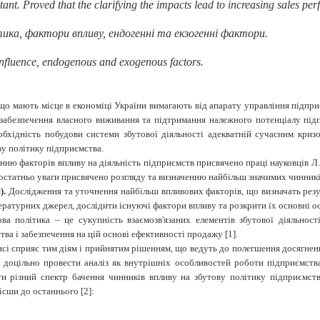
nt. Proved that the clarifying the impacts lead to increasing sales p
тика,
фактори
впливу
,
ендогенні та екзогенні фактори
.
influence, endogenous and exogenous factors
.
що мають місце в економіці України вимагають від апарату управління підпр
забезпечення власного виживання та підтримання належного потенціалу під
бхідність побудови системи збутової діяльності адекватній сучасним кризо
ву політику підприємства.
ню факторів впливу на діяльність підприємств присвячено праці науковців Л. 
едостатньо уваги присвячено розгляду та визначенню найбільш значимих чинників
).
Дослідження та уточнення найбільш впливових факторів, що визначать резул
ературних джерел, дослідити існуючі фактори впливу та розкрити їх основні о
ова політика – це сукупність взаємозв'язаних елементів збутової діяльно
а і забезпечення на цій основі ефективності продажу [1].
сі сприяє тим діям і прийнятим рішенням, що ведуть до полегшення досягненн
оцільно провести аналіз як внутрішніх особливостей роботи підприємства,
ти різний спектр бачення чинників впливу на збутову політику підприємст
ісши до
останнього [2]: