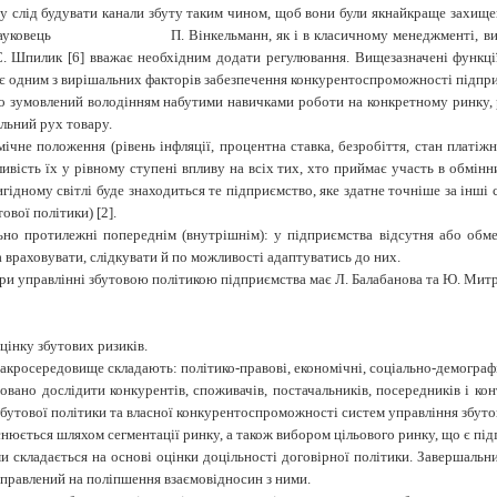
у слід
будувати канали збуту таким чином, щоб вони були якнайкраще захищен
мецький науковець П.
Вінкельманн, як і в класичному менеджменті, ви
 С. Шпилик [6] вважає необхідним додати регулювання.
Вищезазначені функці
 є одним з вирішальних факторів забезпечення конкурентоспроможності підпр
що зумовлений
володінням набутими навичками
роботи на конкретному ринку
льний рух товару.
мічне положення (рівень інфляції, процентна ставка, безробіття, стан платіж
ливість їх у рівному ступені впливу на всіх тих, хто приймає участь в обмін
ідному світлі буде знаходиться те підприємство, яке здатне точніше за інші 
ової політики) [2].
ьно протилежні попереднім (внутрішнім): у підприємства відсутня або обм
а враховувати, слідкувати й по можливості адаптуватись до них.
ри управлінні збутовою політикою підприємства має Л. Балабанова та
Ю. Мит
інку збутових ризиків.
кросередовище складають: політико-правові, економічні, соціально-демографічн
ано дослідити конкурентів, споживачів, постачальників, посередників і кон
 збутової політики та власної конкурентоспроможності систем управління збут
йснюється шляхом сегментації ринку, а також вибором цільового ринку, що є пі
и складається на основі оцінки доцільності договірної політики. Завершальн
аправлений на поліпшення взаємовідносин з ними.