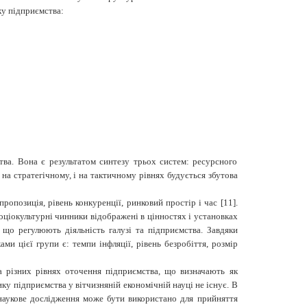
ку підприємства:
тва. Вона є результатом синтезу трьох систем: ресурсного
і на стратегічному, і на тактичному рівнях будується збутова
опозиція, рівень конкуренції, ринковий простір і час [11].
Соціокультурні чинники відображені в цінностях і установках
 що регулюють діяльність галузі та підприємства. Завдяки
ми цієї групи є: темпи інфляції, рівень безробіття, розмір
а різних рівнях оточення підприємства, що визначають як
ику
підприємства у вітчизняній економічній науці не існує. В
наукове дослідження може бути використано для прийняття