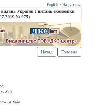
English
•
На русском
видань України з питань економіки
.07.2019 № 975)
Назад
Головна
ва,
 м. Київ
го», м. Київ