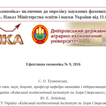
ономіка» включено до переліку наукових фахових 
, Наказ Міністерства освіти і науки України від 11
Ефективна економіка № 9, 2016
С. О. Тульчинська,
р екон. наук, доцент, професор кафедри економіки і підприємницт
аїни «Київський політехнічний інститут ім. Ігоря Сікорського»,
Ю. Е. Лебедєва
,
У України «Київський політехнічний інститут ім. Ігоря Сікорсько