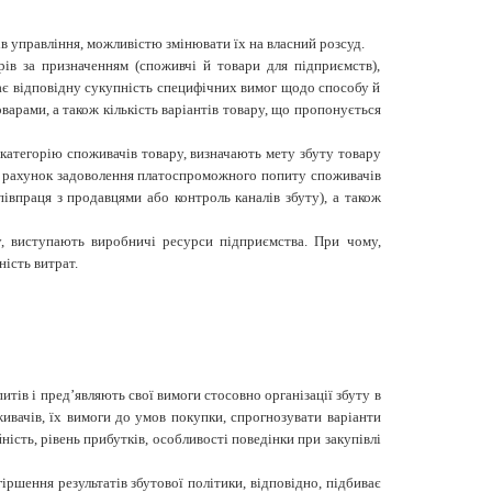
в управління, можливістю змінювати їх на власний розсуд.
рів за призначенням (споживчі й товари для підприємств),
 має відповідну сукупність специфічних вимог щодо способу й
варами, а також кількість варіантів товару, що пропонується
на категорію споживачів товару, визначають
мету
збуту товару
за рахунок задоволення платоспроможного попиту споживачів
івпраця з продавцями або контроль каналів збуту), а також
у, виступають
виробничі ресурси
підприємства. При чому,
ість витрат.
тів і пред’являють свої вимоги стосовно організації збуту в
ивачів, їх вимоги до умов покупки, спрогнозувати варіанти
йність
,
рівень
прибутків
,
особливості
поведінки
при
закупівлі
ршення результатів збутової політики, відповідно, підбиває