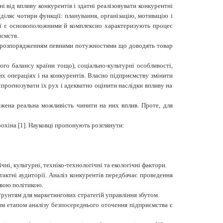
і від впливу конкурентів і
здатні реалізовувати
конкурентні
діляє чотири функції: планування, організацію, мотивацію і
ї є основоположними й комплексно характеризують процес
иємств.
, розпорядженням певними потужностями що доводять товар
ного балансу країни тощо), соціально-культурні особливості,
них операціях і на конкурентів. Власно підприємству змінити
спрогнозувати їх рух і адекватно оцінити наслідки впливу на
ежена реальна можливість чинити на них вплив. Проте, для
рохіна
[1]. Науковці пропонують розглянути:
і, культурні, техніко-технологічні та екологічні фактори.
тактні аудиторії. Аналіз конкурентів передбачає проведення
овою політикою.
дґрунтям для маркетингових стратегій управління збутом.
им етапом аналізу безпосереднього оточення підприємства є