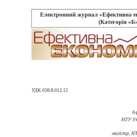
Електронний журнал «Ефективна ек
(Категорія «Б»
УДК 658.8.012.12
д-
НТУ Укр
магістр, НТ