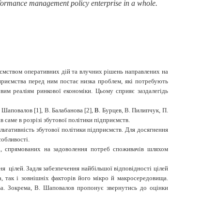
erformance management policy enterprise in a whole.
иємством оперативних дій та влучних рішень направлених на
приємства перед ним постає низка проблем, які потребують
вим реаліям ринкової економіки. Цьому сприяє заздалегідь
Шаповалов [1], В. Балабанова [2],
В.
Бурцев, В. Пилипчук, П.
 саме в розрізі збутової політики підприємств.
ьтативність збутової політики підприємств. Для досягнення
собливості.
сті, спрямованих на задоволення потреб споживачів шляхом
я цілей. Задля забезпечення найбільшої відповідності цілей
 так і зовнішніх факторів його мікро
й макросередовища.
ва
.
Зокрема, В. Шаповалов пропонує звернутись до оцінки