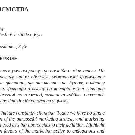
ИЄМСТВА
of
chnic institute», Kyiv
nstitute», Kyiv
RPRISE
таким умовам ринку, що постійно змінюються. На
е певним чином обмежує можливості формування
но фактори
,
що
впливають
на
збутову
політику
вано фактори з огляду на внутрішнє та зовнішнє
догенні та екзогенні, визначено найбільш важливі.
ї політик
b
підприємства у цілому.
that are constantly changing. Today we have no single
ion of the purposeful marketing strategy and marketing
nalyzed existing approaches to their definition. Highlight
ion factors of the marketing policy to endogenous and