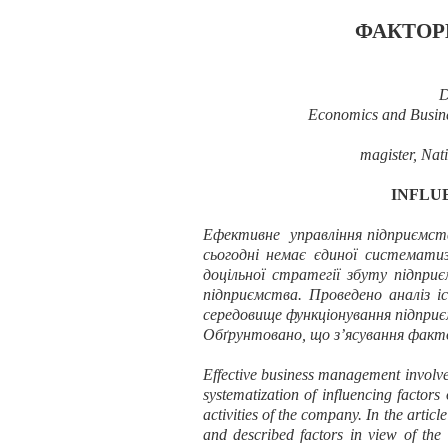
ФАКТОР
D
Economics and Busines
magister,
Nati
INFLU
Ефективне управління підприємств
сьогодні немає єдиної системати
доцільної стратегії збуту підпри
підприємства
.
Проведено
аналіз
і
середовище функціонування підпри
Обґрунтовано, що з’ясування факто
Effective business management involve
systematization of influencing factors
activities of the company. In the articl
and described factors in view of the 