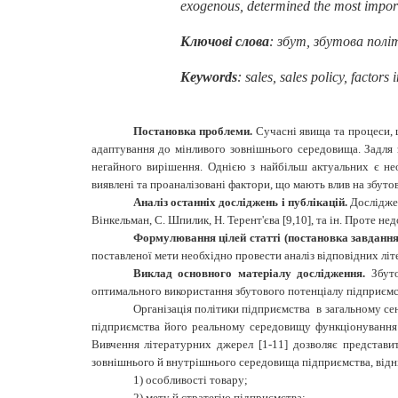
exogenous, determined the most importa
Ключові
слова
:
збут
,
збутова полі
Keywords
:
sales
, sales policy,
f
actors 
Постановка проблеми.
Сучасні явища та процеси, 
адаптування до мінливого зовнішнього середовища. Задля 
негайного вирішення. Однією з найбільш актуальних є нео
виявлені та проаналізовані фактори, що мають влив на збуто
Аналіз останніх досліджень і публікацій.
Досліджен
Вінкельман, С. Шпилик, Н. Терент'єва [9,10], та ін. Проте н
Формулювання цілей статті (постановка завдання
поставленої мети необхідно провести аналіз відповідних літ
Виклад основного матеріалу дослідження.
З
бут
оптимального використання збутового потенціалу підприємств
Організація політики
підприємства в загальному сен
підприємства його реальному середовищу функціонування д
Вивчення літературних джерел [1-11] дозволяє представи
зовнішнього й внутрішнього
середовища підприємства, відн
1)
особливості товару;
2)
мету й стратегію підприємства;