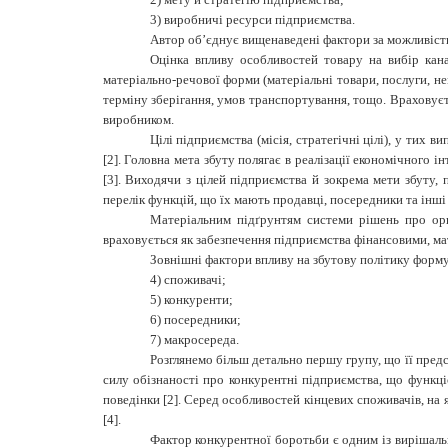
3)
виробничі ресурси підприємства.
Автор об’єднує вищенаведені фактори за можливістю
Оцінка впливу особливостей товару на вибір кана
матеріально-речової форми (матеріальні товари, послуги, н
терміну зберігання, умов транспортування, тощо. Враховуєт
виробником.
Цілі підприємства (місія, стратегічні цілі), у тих 
[2]. Головна мета збуту полягає в реалізації
економічного ін
[3].
Виходячи з цілей підприємства й зокрема мети збуту, 
перелік функцій, що їх мають продавці, посередники та інші
Матеріальним підґрунтям системи рішень про орга
враховується як забезпечення підприємства фінансовими, ма
Зовнішні фактори впливу на збутову політику форм
4) споживачі;
5) конкуренти;
6) посередники;
7) макросереда.
Розглянемо більш детально першу групу, що її предс
силу обізнаності про конкурентні підприємства, що функці
поведінки [2].
Серед особливостей
кінцевих
споживачів,
на
[4].
Фактор конкурентної боротьби
є одним із вирішаль