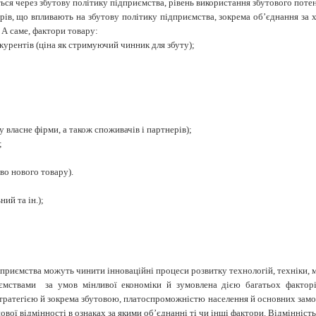
ся через збутову політику підприємства, рівень використання збутового потен
рів, що впливають на збутову політику підприємства, зокрема об’єднання за х
 А саме, фактори товару:
курентів (ціна як стримуючий чинник для збуту);
 власне фірми, а також споживачів і партнерів);
;
во нового товару).
ний та ін.);
приємства можуть чинити інноваційні процеси розвитку технологій, техніки, мате
иємствами за умов мінливої економіки й зумовлена дією багатьох фактор
тратегією й зокрема збутовою, платоспроможністю населення й основних замов
ої відмінності в ознаках за якими об’єднанні ті чи інші фактори. Відмінність