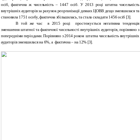
осіб, фактична ж чисельність – 1447 осіб. У 2013 році штатна чисельність
внутрішніх аудиторів за рахунок реорганізації деяких ЦОВВ дещо зменшилася та
становила 1751 особу, фактична збільшилась, та стала складати 1456 осіб [3].
В той же час в 2015 році простежується негативна тенденція
зменшення штатної та фактичної чисельності внутрішніх аудиторів, порівняно з
попередніми періодами. Порівняно з 2014 роком штатна чисельність внутрішніх
аудиторів зменшилася на 6%, а фактична – на 12% [3]
.