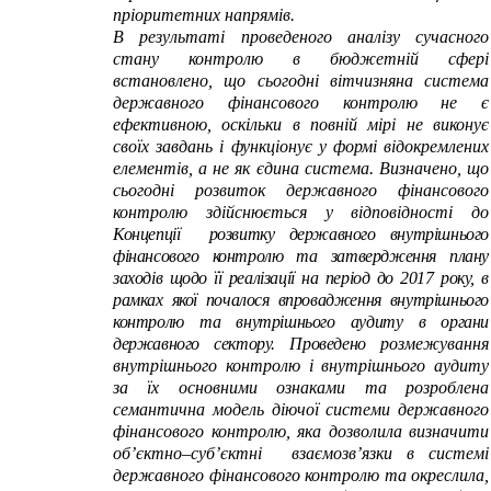
пріоритетних напрямів.
В результаті проведеного аналізу сучасного
стану контролю в бюджетній сфері
встановлено, що сьогодні вітчизняна система
державного фінансового контролю не є
ефективною, оскільки в повній мірі не виконує
своїх завдань і функціонує у формі відокремлених
елементів, а не як єдина система. Визначено, що
сьогодні розвиток державного фінансового
контролю здійснюється у відповідності до
Концепції розвитку державного внутрішнього
фінансового контролю та затвердження плану
заходів щодо її реалізації на період до 2017 року, в
рамках якої почалося впровадження внутрішнього
контролю та внутрішнього аудиту в органи
державного сектору. Проведено
розмежування
внутрішнього контролю і внутрішнього аудиту
за їх основними ознаками та розроблена
семантична модель діючої системи державного
фінансового контролю, яка дозволила визначити
об’єктно–суб’єктні взаємозв’язки в системі
державного фінансового контролю та окреслила,