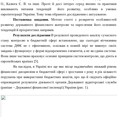
О., Калюга Є. В. та інші. Проте й досі інтерес серед вчених та практиків
викликають питання тенденцій його розвитку, особливо в умовах
євроінтеграції України. Тому тема обраного дослідження є актуальною.
Постановка завдання.
Метою статті є розкриття особливостей
розвитку державного фінансового контролю та окреслення його основних
тенденцій й пріоритетних напрямів.
Результати дослідження
В результаті проведеного аналізу сучасного
стану контролю в бюджетній сфері встановлено, що сьогодні вітчизняна
система ДФК не є ефективною, оскільки в повній мірі не виконує своїх
завдань і функціонує у формі відокремлених елементів, а не як єдина система.
Вона лише частково враховує основні принципи систем контролю, що діють в
європейських країнах
[5]
.
Як наслідок, в Україні все ще має місце надзвичайно низький рівень
фінансової дисципліни в бюджетній сфері і зростання з року в рік кількості
порушень при використанні бюджетних коштів, про що й свідчать офіційно
оприлюднені результати діяльності органів Державної аудиторської служби
(раніше – Державної фінансової інспекції) України (рис. 1).