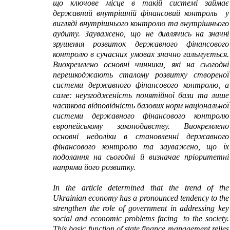
що ключове місце в такій системі займає
державний внутрішній фінансовий контроль у
вигляді внутрішнього контролю та внутрішнього
аудиту. Зауважено, що не
дивлячись на значні
зрушення
розвиток державного фінансового
контролю в сучасних умовах значно гальмується.
Виокремлено основні чинники, які на сьогодні
перешкоджають сталому розвитку створеної
системи державного фінансового контролю, а
саме: неузгодженість понятійної бази та лише
часткова відповідність базових норм національної
системи державного фінансового контролю
європейському законодавству. Виокремлено
основні недоліки в становленні державного
фінансового контролю та зауважено, що їх
подолання на сьогодні й визначає пріоритетні
напрями його розвитку.
I
n the article determined that the trend of the
Ukrainian economy has a pronounced tendency to
the
strengthen the role of government in addressing key
social and economic problems facing
to the
society.
This basic function of
state
finance management relies