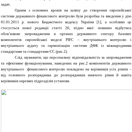
задач.
Одним з основних кроків на шляху до створення європейської
системи державного фінансового контролю була розробка та введення у дію
01.01.2011 р. нового Бюджетного кодексу України [1], а особливо це
стосується нової редакції статті 26, згідно якої: повинно відбутись
обов’язкове запровадження в органах державного сектору базових
компонентів європейської моделі PIFC – внутрішнього контролю і
внутрішнього аудиту та гармонізацію системи ДФК із міжнародними
стандартами та стандартами ЄС (рис.2).
Слід зауважити, що персональну відповідальність за запровадження
та ефективне функціонування, наведених на рис.2 компонентів державного
внутрішнього фінансового контролю покладено на керівників усіх рівнів –
від головного розпорядника до розпорядників нижчого рівня й навіть
керівників окремих підрозділів установи.