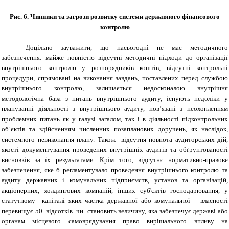
Рис. 6. Чинники та загрози розвитку системи державного фінансового
контролю
Доцільно зауважити, що насьогодні не має методичного
забезпечення: майже повністю відсутні методичні підходи до організації
внутрішнього контролю у розпорядників коштів, відсутні контрольні
процедури, спрямовані на виконання завдань, поставлених перед службою
внутрішнього контролю, залишається недосконалою внутрішня
методологічна база з питань внутрішнього аудиту, існують недоліки у
плануванні діяльності з внутрішнього аудиту, пов’язані з неохопленням
проблемних питань як у галузі загалом, так і в діяльності підконтрольних
об’єктів та здійсненням численних позапланових доручень, як наслідок,
системного невиконання плану. Також відсутня повнота аудиторських дій,
якості документування проведених внутрішніх аудитів та обґрунтованості
висновків за їх результатами. Крім того, відсутнє нормативно-правове
забезпечення, яке б регламентувало проведення внутрішнього контролю та
аудиту державних і комунальних підприємств, установ та організацій,
акціонерних, холдингових компаній, інших суб'єктів господарювання, у
статутному капіталі яких частка державної або комунальної власності
перевищує 50 відсотків чи становить величину, яка забезпечує державі або
органам місцевого самоврядування право вирішального впливу на