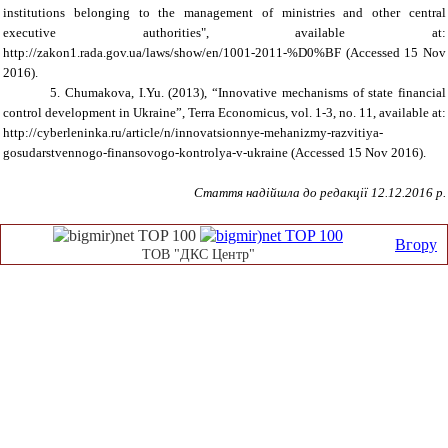
institutions belonging to the management of ministries and other central
executive authorities", available at:
http://zakon1.rada.gov.ua/laws/show/en/1001-2011-%D0%BF
(Accessed 15 Nov
2016).
5. Chumakova
,
I.Yu.
(2013), “Innovative mechanisms of state financial
control development in Ukraine”, Terra Economicus, vol. 1-3, no. 11, available at:
http://cyberleninka.ru/article/n/innovatsionnye-mehanizmy-razvitiya-
gosudarstvennogo-finansovogo-kontrolya-v-ukraine (Accessed 15 Nov 2016).
Стаття надійшла до редакції 12.12.2016 р.
Вгору
ТОВ "ДКС Центр"