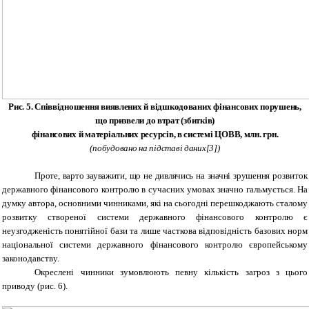
Рис. 5. Співвідношення виявлених й відшкодованих фінансових порушень,
що призвели до втрат (збитків)
фінансових й матеріальних ресурсів, в системі ЦОВВ, млн. грн.
(побудовано на підставі даних[3])
Проте, варто зауважити, що не дивлячись на значні зрушення
розвиток
державного фінансового контролю в сучасних умовах значно гальмується. На
думку автора, основними чинниками, які на сьогодні перешкоджають сталому
розвитку створеної системи державного фінансового контролю є
неузгодженість понятійної бази та лише часткова відповідність базових норм
національної системи державного фінансового контролю європейському
законодавству.
Окреслені чинники зумовлюють певну кількість загроз з цього
приводу (рис. 6).