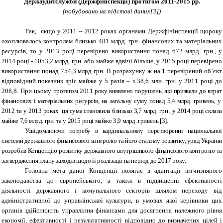
Держаудитслужби (Держфініспекції) протягом 2011-2015 рр.
(побудовано на підставі даних[3])
Так, якщо у 2011 – 2012 роках органами Держфінінспекції щороку
охоплювалось контролем близько 481 млрд. грн. фінансових та матеріальних
ресурсів, то у 2013 році перевірено використання понад 672 млрд. грн., у
2014 році - 1053,2 млрд. грн. або майже вдвічі більше, у 2015 році перевірено
використання понад 754,3 млрд грн. В розрахунку ж на 1 перевірений об’єкт
відповідний показник зріс майже у 5 разів – з 38,6 млн. грн. у 2011 році до
208,8. При цьому
протягом 2011 року виявлено порушень, які призвели до втрат
фінансових і матеріальних ресурсів, на загальну суму понад 5,4 млрд. гривень, у
2012 та у 2013 роках ця сума становила близько 3,7 млрд. грн., у 2014 році склала
майже 7,6 млрд. грн. та у 2015 році майже 3,9 млрд. гривень [3].
Усвідомлюючи потребу в кардинальному перетворенні національної
системи державного фінансового контролю та його сталому розвитку, уряд України
розробив Концепцію розвитку державного внутрішнього фінансового контролю та
затвердження плану заходів щодо її реалізації на період до 2017 року.
Головна мета
даної Концепції полягає в адаптації вітчизняного
законодавства до європейського, а також в підвищенні ефективності
діяльності державного і комунального секторів шляхом переходу від
адміністративної до управлінської культури, в умовах якої керівники цих
органів здійснюють управління фінансами для досягнення належного рівня
економії, ефективності і результативності відповідно до визначених цілей і