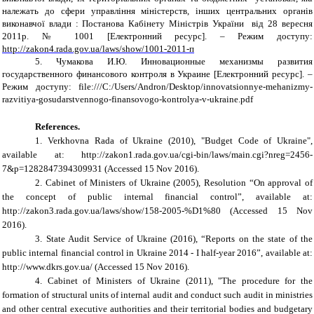
належать до сфери управління міністерств, інших центральних органів
виконавчої влади : Постанова Каб
і
нету
Мі
н
і
стр
і
в Укра
їни
від 28 вересня
2011р.
№
1001
[Електронний ресурс]. – Режим доступу:
http://zakon4.rada.gov.ua/laws/show/1001-2011-п
5.
Чумакова И.Ю. Инновационные механизмы развития
государственного финансового контроля в Украине [Електронний ресурс]. –
Режим доступу: file:///C:/Users/Andron/Desktop/innovatsionnye-mehanizmy-
razvitiya-gosudarstvennogo-finansovogo-kontrolya-v-ukraine.pdf
References.
1.
Verkhovna Rada of Ukraine (2010), "Budget Code of Ukraine",
available at: h
ttp://zakon1.rada.gov.ua/cgi-bin/laws/main.cgi?nreg=2456-
7&p=1282847394309931
(Accessed 15 Nov 2016).
2.
Cabinet of Ministers of Ukraine (
2005
), Resolution “On approval of
the concept of public internal financial control”, available at:
http://zakon3.rada.gov.ua/laws/show/158-2005-%D1%80 (Accessed 15 Nov
2016).
3. State Audit Service of Ukraine
(
2016
), “Reports on the state of the
public internal financial control in Ukraine 2014 - I half-year 2016”, available at:
http://www.dkrs.gov.ua/
(Accessed 15 Nov 2016).
4.
Cabinet of Ministers of Ukraine (2011), "The procedure for the
formation of structural units of internal audit and conduct such audit in ministries
and other central executive authorities and their territorial bodies and budgetary