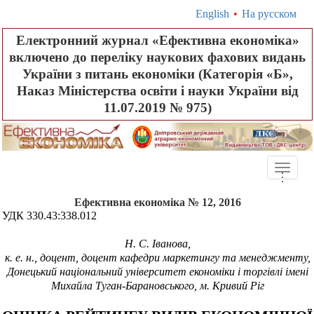
English
•
На русском
Електронний журнал «Ефективна економіка»
включено до переліку наукових фахових видань
України з питань економіки (Категорія «Б»,
Наказ Міністерства освіти і науки України від
11.07.2019 № 975)
Toggle
.
.
.
naviga
Ефективна економіка № 12, 2016
УДК 330.43:338.012
Н. С.
Іванова,
к.
е.
н., доцент, доцент кафедри маркетингу та менеджменту,
Донецький національний університет економіки і торгівлі імені
Михайла Туган-Барановського, м. Кривий Ріг