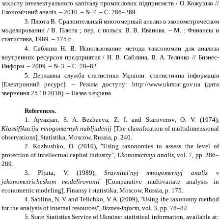
захисту інтелектуального капіталу промислових підприємств / О. Кожушко //
Економічний аналіз. – 2010. – № 7. – С. 286–289.
3.
Плюта В. Сравнительный многомерный анализ в эконометрическом
моделировании / В. Плюта ; пер. с польск. В. В. Иванова. – М. : Финансы и
статистика, 1989. – 175 с.
4.
Саблина Н. В. Использование метода таксономии для анализа
внутренних ресурсов предприятия / Н. В. Саблина, В. А. Теличко // Бизнес-
Информ. – 2009. – № 3. – С. 78–82.
5.
Державна служба статистики України: статистична інформація
[Електронний ресурс]. – Режим доступу: http://www.ukrstat.gov.ua (дата
звернення 25.10.2016). – Назва з екрана.
References.
1. Ajvazjan
,
S. A.
Bezhaeva,
Z. I.
and
Staroverov
,
O. V.
(1974),
Klassifikacija mnogomernyh nabljudenij
[The classification of multidimensional
observations], Statistika,
Moscow, Russia
, p
. 240.
2. Kozhushko, O. (2010), "Using taxonomies to assess the level of
protection of intellectual capital industry
",
Ekonomichnyi analiz
, vol.
7
, pp
. 286–
289.
3. Pljuta
,
V.
(1989),
Sravnitel'nyj mnogomernyj analiz v
jekonometricheskom modelirovanii
[Comparative multivariate analysis in
econometric modeling],
Finansy i statistika,
Moscow, Russia
, p
. 175.
4. Sablina
,
N. V.
and
Telichko
,
V. A.
(2009), "Using the taxonomy method
for the analysis of internal resources",
Biznes-Inform
, vol.
3
, pp
. 78–82.
5. State Statistics Service of Ukraine: statistical information
,
available at: