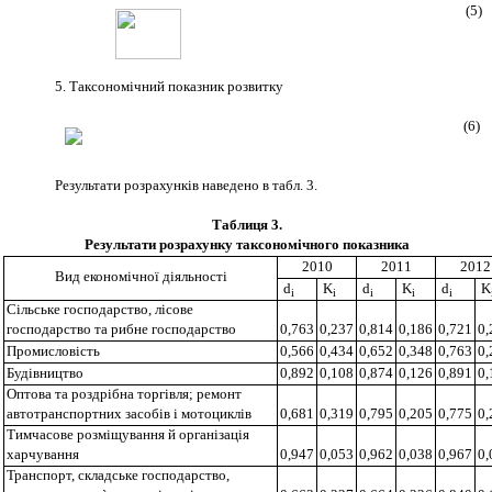
(5)
5.
Таксономічний показник розвитку
(6)
Результати розрахунків наведено в табл. 3
.
Таблиця 3
.
Результати розрахунку таксономічного показника
2010
2011
2012
Вид економічної діяльності
d
K
d
K
d
K
i
i
i
i
i
Сільське господарство, лісове
господарство та рибне господарство
0,763
0,237
0,814
0,186
0,721
0,
Промисловість
0,566
0,434
0,652
0,348
0,763
0,
Будівництво
0,892
0,108
0,874
0,126
0,891
0,
Оптова та роздрібна торгівля; ремонт
автотранспортних засобів і мотоциклів
0,681
0,319
0,795
0,205
0,775
0,
Тимчасове розміщування й організація
харчування
0,947
0,053
0,962
0,038
0,967
0,
Транспорт, складське господарство,