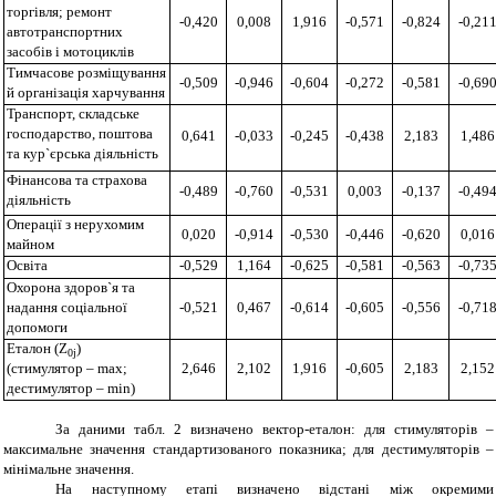
торгівля; ремонт
-0,420
0,008
1,916
-0,571
-0,824
-0,21
автотранспортних
засобів і мотоциклів
Тимчасове розміщування
-0,509
-0,946
-0,604
-0,272
-0,581
-0,69
й організація харчування
Транспорт, складське
господарство, поштова
0,641
-0,033
-0,245
-0,438
2,183
1,486
та кур`єрська діяльність
Фінансова та страхова
-0,489
-0,760
-0,531
0,003
-0,137
-0,49
діяльність
Операції з нерухомим
0,020
-0,914
-0,530
-0,446
-0,620
0,016
майном
Освіта
-0,529
1,164
-0,625
-0,581
-0,563
-0,73
Охорона здоров`я та
надання соціальної
-0,521
0,467
-0,614
-0,605
-0,556
-0,71
допомоги
Еталон (
Z
)
0j
(стимулятор – max;
2,646
2,102
1,916
-0,605
2,183
2,152
дестимулятор – min)
За даними табл. 2 визначено вектор-еталон: для стимуляторів –
максимальне значення стандартизованого показника; для дестимуляторів –
мінімальне значення.
На наступному етапі визначено відстані між окремими