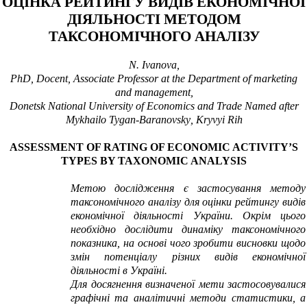
ОЦІНКА РЕЙТИНГУ ВИДІВ ЕКОНОМІЧНОЇ
ДІЯЛЬНОСТІ МЕТОДОМ
ТАКСОНОМІЧНОГО АНАЛІЗУ
N.
Ivanova,
PhD, Docent, Associate Professor at the Department of marketing
and management,
Donetsk National University of Economics and Trade Named after
Mykhailo Tygan-Baranovsky
,
Kryvyi Rih
ASSESSMENT OF RATING OF ECONOMIC ACTIVITY’S
TYPES BY TAXONOMIC ANALYSIS
Метою дослідження є застосування методу
таксономічного аналізу для оцінки рейтингу видів
економічної діяльності України. Окрім цього
необхідно дослідити динаміку таксономічного
показника, на основі чого зробити висновки щодо
змін потенціалу різних видів економічної
діяльності в Україні.
Для досягнення визначеної мети застосовувалися
графічні та аналітичні методи статистики, а