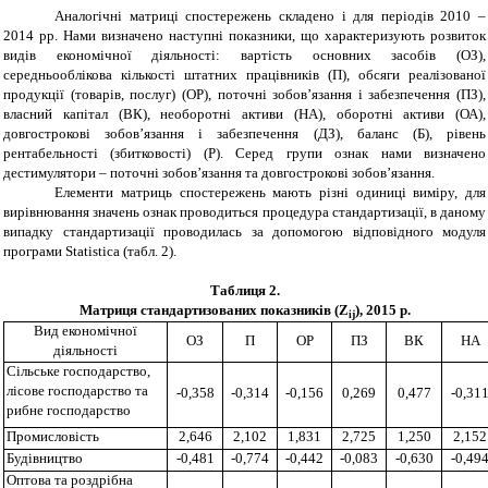
Аналогічні матриці спостережень складено і для періодів 2010 –
2014 рр. Нами визначено наступні показники, що характеризують розвиток
видів економічної діяльності: вартість основних засобів (ОЗ),
середньооблікова кількості штатних працівників (П), обсяги реалізованої
продукції (товарів, послуг) (ОР), поточні зобов’язання і забезпечення (ПЗ),
власний капітал (ВК), необоротні активи (НА), оборотні активи (ОА),
довгострокові зобов’язання і забезпечення (ДЗ), баланс (Б), рівень
рентабельності (збитковості) (Р). Серед групи ознак нами визначено
дестимулятори – поточні зобов’язання та довгострокові зобов’язання.
Елементи матриць спостережень мають різні одиниці виміру, для
вирівнювання значень ознак проводиться процедура стандартизації, в даному
випадку стандартизації проводилась за допомогою відповідного модуля
програми
Statistica
(табл. 2).
Таблиця 2
.
Матриця стандартизованих показників
(
Z
)
, 2015 р.
ij
Вид економічної
ОЗ
П
ОР
ПЗ
ВК
НА
діяльності
Сільське господарство,
лісове господарство та
-0,358
-0,314
-0,156
0,269
0,477
-0,31
рибне господарство
Промисловість
2,646
2,102
1,831
2,725
1,250
2,152
Будівництво
-0,481
-0,774
-0,442
-0,083
-0,630
-0,49
Оптова та роздрібна