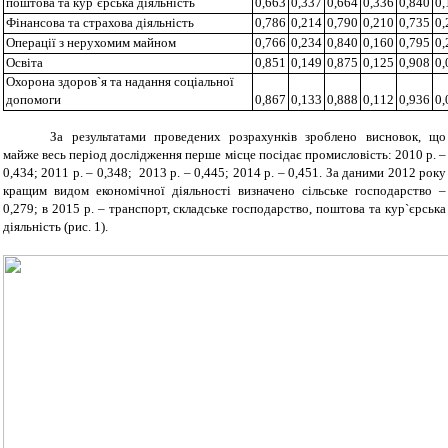
поштова та кур`єрська діяльність
0,663
0,337
0,664
0,336
0,840
0,
Фінансова та страхова діяльність
0,786
0,214
0,790
0,210
0,735
0,
Операції з нерухомим майном
0,766
0,234
0,840
0,160
0,795
0,
Освіта
0,851
0,149
0,875
0,125
0,908
0,
Охорона здоров`я та надання соціальної
допомоги
0,867
0,133
0,888
0,112
0,936
0,
За результатами проведених розрахунків зроблено висновок, що
майже весь період дослідження перше місце посідає промисловість: 2010 р. –
0,434; 2011 р. – 0,348; 2013 р. – 0,445; 2014 р. – 0,451. За даними 2012 року
кращим видом економічної діяльності визначено сільське господарство –
0,279; в 2015 р. – транспорт, складське господарство, поштова та кур`єрська
діяльність (рис. 1).