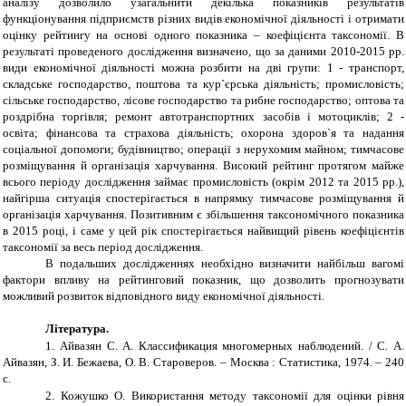
аналізу дозволило узагальнити декілька показників результатів
функціонування підприємств різних видів економічної діяльності і отримати
оцінку рейтингу на основі одного показника – коефіцієнта таксономії. В
результаті проведеного дослідження визначено, що за даними 2010-2015 рр.
види економічної діяльності можна розбити на дві групи: 1 - транспорт,
складське господарство, поштова та кур`єрська діяльність; промисловість;
сільське господарство, лісове господарство та рибне господарство; оптова та
роздрібна торгівля; ремонт автотранспортних засобів і мотоциклів; 2 -
освіта; фінансова та страхова діяльність; охорона здоров`я та надання
соціальної допомоги; будівництво; операції з нерухомим майном; тимчасове
розміщування й організація харчування. Високий рейтинг протягом майже
всього періоду дослідження займає промисловість (окрім 2012 та 2015 рр.),
найгірша ситуація спостерігається в напрямку тимчасове розміщування й
організація харчування. Позитивним є збільшення таксономічного показника
в 2015 році, і саме у цей рік спостерігається найвищий рівень коефіцієнтів
таксономії за весь період дослідження.
В подальших дослідженнях необхідно визначити найбільш вагомі
фактори впливу на рейтинговий показник, що дозволить прогнозувати
можливий розвиток відповідного виду економічної діяльності.
Література.
1.
Айвазян С. А. Классификация многомерных наблюдений. / С. А.
Айвазян, З. И. Бежаева, О. В. Староверов. – Москва : Статистика, 1974. – 240
с.
2.
Кожушко О. Використання методу таксономії для оцінки рівня