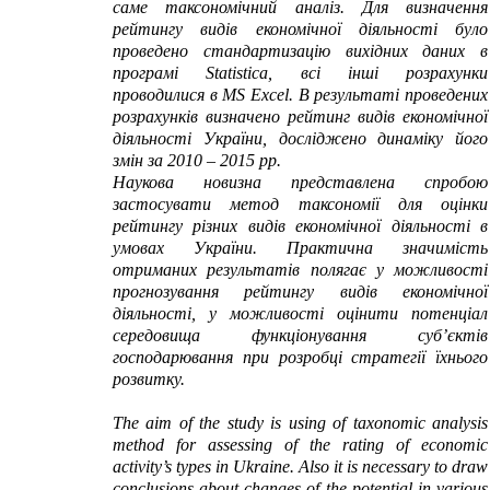
саме таксономічний аналіз. Для визначення
рейтингу видів економічної діяльності було
проведено стандартизацію вихідних даних в
програмі Statistica, всі інші розрахунки
проводилися в
MS Excel
. В результаті проведених
розрахунків визначено рейтинг видів економічної
діяльності України, досліджено динаміку його
змін за 2010 – 2015 рр.
Наукова новизна представлена спробою
застосувати метод таксономії для оцінки
рейтингу різних видів економічної діяльності в
умовах України. Практична значимість
отриманих результатів полягає у можливості
прогнозування рейтингу видів економічної
діяльності, у можливості оцінити потенціал
середовища функціонування суб’єктів
господарювання при розробці стратегії їхнього
розвитку.
The aim of the study is using of taxonomic analysis
method for assessing of the rating of economic
activity’s types in Ukraine. Also it is necessary to draw
conclusions about changes of the potential in various