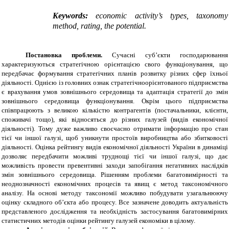
Keywords
:
economic activity’s types, taxonomy
method, rating, the potential
.
Постановка проблеми.
Сучасні суб’єкти господарювання
характеризуються стратегічною орієнтацією свого функціонування, що
передбачає формування стратегічних планів розвитку різних сфер їхньої
діяльності. Однією із головних ознак стратегічноорієнтованого підприємства
є врахування умов зовнішнього середовища та адаптація стратегії до змін
зовнішнього середовища функціонування. Окрім цього підприємства
співпрацюють з великою кількістю контрагентів (постачальники, клієнти,
споживачі тощо), які відносяться до різних галузей (видів економічної
діяльності). Тому дуже важливо своєчасно отримати інформацію про стан
тієї чи іншої галузі, щоб уникнути простоїв виробництва або збитковості
діяльності. Оцінка рейтингу видів економічної діяльності України в динаміці
дозволяє передбачити можливі труднощі тієї чи іншої галузі, що дає
можливість провести превентивні заходи запобігання негативних наслідків
змін зовнішнього середовища. Рішенням проблеми багатовимірності та
неоднозначності економічних процесів та явищ є метод таксономічного
аналізу. На основі методу таксономії можливо побудувати узагальнюючу
оцінку складного об’єкта або процесу. Все зазначене доводить актуальність
представленого дослідження та необхідність застосування багатовимірних
статистичних методів оцінки рейтингу галузей економіки в цілому.