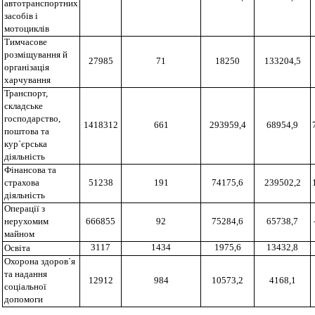
автотранспортних
засобів і
мотоциклів
Тимчасове
розміщування й
27985
71
18250
133204,5
організація
харчування
Транспорт,
складське
господарство,
1418312
661
293959,4
68954,9
поштова та
кур`єрська
діяльність
Фінансова та
страхова
51238
191
74175,6
239502,2
діяльність
Операції з
нерухомим
666855
92
75284,6
65738,7
майном
3117
1434
1975,6
13432,8
Освіта
Охорона здоров`я
та надання
12912
984
10573,2
4168,1
соціальної
допомоги