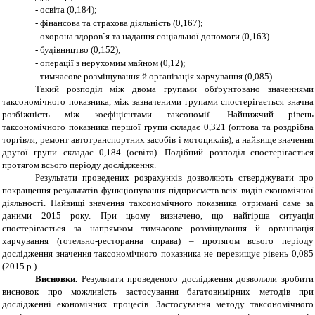
-
освіта (0,184);
-
фінансова та страхова діяльність (0,167);
-
охорона здоров`я та надання соціальної допомоги (0,163)
-
будівництво (0,152);
-
операції з нерухомим майном (0,12);
-
тимчасове розміщування й організація харчування (0,085).
Такий розподіл між двома групами обґрунтовано значеннями
таксономічного показника, між зазначеними групами спостерігається значна
розбіжність між коефіцієнтами таксономії. Найнижчий рівень
таксономічного показника першої групи складає 0,321 (оптова та роздрібна
торгівля; ремонт автотранспортних засобів і мотоциклів), а найвище значення
другої групи складає 0,184 (освіта). Подібний розподіл спостерігається
протягом всього періоду дослідження.
Результати проведених розрахунків дозволяють стверджувати про
покращення результатів функціонування підприємств всіх видів економічної
діяльності. Найвищі значення таксономічного показника отримані саме за
даними 2015 року. При цьому визначено, що найгірша ситуація
спостерігається за напрямком тимчасове розміщування й організація
харчування (готельно-ресторанна справа) – протягом всього періоду
дослідження значення таксономічного показника не перевищує рівень 0,085
(2015 р.).
Висновки.
Результати проведеного дослідження дозволили зробити
висновок про можливість застосування багатовимірних методів при
дослідженні економічних процесів. Застосування методу таксономічного