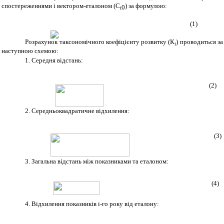
спостереженнями і вектором-еталоном
(
C
)
за формулою:
0
i
(1)
Розрахунок таксономічного коефіцієнту розвитку (К
) проводиться за
і
наступною схемою:
1.
Середня відстань:
(2)
2.
Середньоквадратичне відхилення
:
(3)
3.
Загальна відстань між показниками та еталоном:
(4)
4.
Відхилення показників і-го року від еталону: