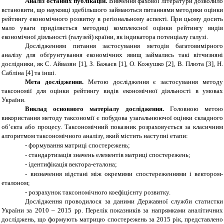
Аналіз останніх публікацій.
Вивчення фахової літератури дозволило
встановити, що науковці здебільшого займаються питаннями методики оцінки
рейтингу економічного розвитку в регіональному аспекті. При цьому досить
мало уваги приділяється методиці комплексної оцінки рейтингу видів
економічної діяльності (галузей) країни, як індикатора потенціалу галузі.
Дослідженням питання застосування методів багатовимірного
аналізу для обґрунтування економічних явищ займались такі вітчизняні
дослідники, як С. Айвазян [1], З. Бажаєв [1], О. Кожушко [2], В. Плюта [3], Н.
Сабліна [4] та інші.
Мета дослідження.
Метою дослідження є застосування методу
таксономії для оцінки рейтингу видів економічної діяльності в умовах
України.
Виклад основного матеріалу дослідження.
Головною метою
використання методу таксономії є побудова узагальнюючої оцінки складного
об’єкта або процесу. Таксономічний показник розраховується за класичним
алгоритмом таксономічного аналізу, який містить наступні етапи:
-
формування матриці спостережень;
-
стандартизація значень елементів матриці спостережень;
-
ідентифікація вектора-еталона;
-
визначення відстані між окремими спостереженнями і вектором-
еталоном;
-
розрахунок таксономічного коефіцієнту розвитку.
Дослідження проводилося за даними Державної служби статистки
України за 2010 – 2015 рр. Перелік показників за напрямками аналітичних
досліджень, що формують матрицю спостережень за 2015 рік, представлено