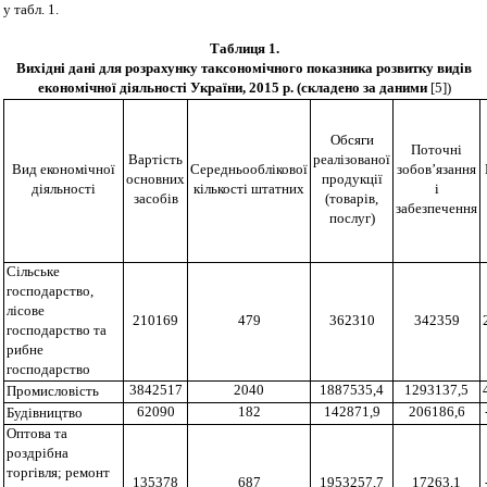
у табл. 1.
Таблиця 1
.
Вихідні дані для розрахунку таксономічного показника розвитку видів
економічної діяльності України, 2015 р. (складено за даними
[5])
Обсяги
Поточні
Вартість
реалізованої
Вид економічної
Середньооблікової
зобов’язання
основних
продукції
діяльності
кількості штатних
і
засобів
(товарів,
забезпечення
послуг)
Сільське
господарство,
лісове
210169
479
362310
342359
господарство та
рибне
господарство
3842517
2040
1887535,4
1293137,5
Промисловість
62090
182
142871,9
206186,6
Будівництво
Оптова та
роздрібна
торгівля; ремонт
135378
687
1953257,7
17263,1