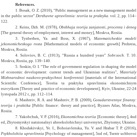
References.
1.
Bosak, O. Z. (2010)
,
“Public management as a new management model
in the public sector
”
Derzhavne upravlinnia: teoriia ta praktyka
.
vol.
2
, pp.
114–
122.
2.
Keins, Dzh. M. (1978)
,
Obshhaja teorija zanjatosti, procenta i deneg
[The general theory of employment, interest and money], Moskva, Rosiia.
3.
Tynberhen, Ya.
and
Boss
,
X.
(
1967
),
Matematicheskie modeli
jekonomicheskogo rosta
[Mathematical models of economic growth]
Prohress,
Moskva, Rosiia
.
4.
Soloviov, B. C. (1913)
,
“Russia a hundred years
”
Sobr.soch
. T. 10.
Moskva, Rosiia,
pp
. 139
–
140.
5.
Soskin, O. I. “The role of government regulation in shaping the model
of economic development: current trends and Ukrainian realities”
,
Materialy
Mizhnarodnoi naukovo-praktychnoi konferentsii
[materials of the International
Scientific Conference],
Teoriia ta praktyka upravlinnia ekonomichnym
rozvytkom
[Theory and practice of economic development],
Kyiv,
Ukraine,
22-24
lystopada 2012 r.
, pp
. 112
–
114.
6.
Mashreiv
,
R. A.
and
Mashreiv
,
P. B.
(
2009
),
Gosudarstvennye finansy:
teorija i praktika
[Public finance: theory and practice], Byznes Atlas, Moskva,
Rosiia
.
7.
Yakobchuk, V. P. (2016),
Ekonomichna teoriia
[Economic theory], 4
nd
ed
, Zhytomyrskyi natsionalnyi ahroekolohichnyi universytet, Zhytomyr, Ukraine.
8.
Khodakivskyi, Ye. I., Bohoiavlenska, Yu. V.
and
Hrabar
T.
P. (2016),
Psykholohiia upravlinnia
[Psychology of management], 5
nd ed,
Tsentr uchbovoi