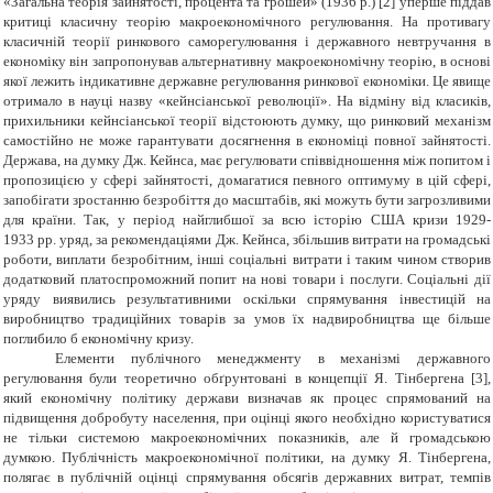
«Загальна теорія зайнятості, процента та грошей» (1936 р.) [2] уперше піддав
критиці класичну теорію макроекономічного регулювання. На противагу
класичній теорії ринкового саморегулювання і державного невтручання в
економіку він запропонував альтернативну макроекономічну теорію, в основі
якої лежить індикативне державне регулювання ринкової економіки. Це явище
отримало в науці назву «кейнсіанської революції». На відміну від класиків,
прихильники кейнсіанської теорії відстоюють думку, що ринковий механізм
самостійно не може гарантувати досягнення в економіці повної зайнятості.
Держава, на думку Дж. Кейнса, має регулювати співвідношення між попитом і
пропозицією у сфері зайнятості, домагатися певного оптимуму в цій сфері,
запобігати зростанню безробіття до масштабів, які можуть бути загрозливими
для країни. Так, у період найглибшої за всю історію США кризи 1929-
1933 рр. уряд, за рекомендаціями Дж. Кейнса, збільшив витрати на громадські
роботи, виплати безробітним, інші соціальні витрати і таким чином створив
додатковий платоспроможний попит на нові товари і послуги. Соціальні дії
уряду виявились результативними оскільки спрямування інвестицій на
виробництво традиційних товарів за умов їх надвиробництва ще більше
поглибило б економічну кризу.
Елементи публічного менеджменту в механізмі державного
регулювання були теоретично обґрунтовані в концепції Я. Тінбергена [3],
який економічну політику держави визначав як процес спрямований на
підвищення добробуту населення, при оцінці якого необхідно користуватися
не тільки системою макроекономічних показників, але й громадською
думкою. Публічність макроекономічної політики, на думку Я. Тінбергена,
полягає в публічній оцінці спрямування обсягів державних витрат, темпів