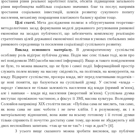
зростання рівня реальної заробітної плати, обсягів підвищення загального
рівня виробництва найбільш соціально значимих благ та послуг, напрямів
зростання соціальних інвестицій, шляхів розвитку сукупного попиту
населення, механізму покращення платіжного балансу країни тощо.
Цілі статті.
Мета дослідження полягає в обґрунтування теоретико-
методологічних засад формування моделі державного регулювання ринкової
економіки на засадах публічності, що забезпечить комплексну реалізацію
стратегічних цілей державної економічної політики в умовах глобальних змін
ринкового середовища та посилення соціалізації суспільного розвитку.
Виклад основного матеріалу.
В демократичному суспільстві
особливу роль відіграє публічна думка. Подія має сенс тільки тоді, коли про
неї повідомили ЗМІ (засоби масової інформації). Якщо ж такого повідомлення
не було, то можна вважати, що не було і самої події. Інформаційний простір
служить полем впливу на масову свідомість, на політиків, на конкурентів, на
владу. Відкрите суспільство, прозора влада, звіт перед платниками податків –
це нові поняття, що базуються на суспільній думці. У системі «влада –
народ» з’явилася не тільки залежність населення від влади (прямий зв’язок),
але і навпаки – влади від населення (зворотний зв’язок). Суспільна думка
виступає проміжною частиною, а фіксує її ЗМІ, масова культура. Володимир
Соловйов наприкінці XIX століття писав: «Публіка сама не мислить, так само,
як вона сама не шиє чоботи і не пече хлібів. І в розумовому, як і в
матеріальному відношенні, вона живе на всьому готовому і її готові думки
тільки сприяють її почуттю достатку саме тому, що вони не збуджують у ній
двох неспокійних запитань: «так це чи не так?» і «що ж далі?» [4].
З усього вище сказаного можна зробити висновок, що публічне