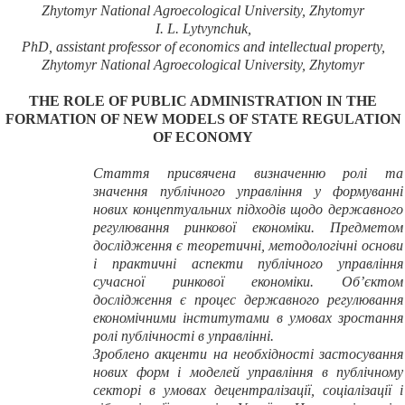
Zhytomyr National Agroecological University,
Zhytomyr
I
.
L
.
Lytvynchuk
,
PhD, assistant professor of economics and intellectual property,
Zhytomyr National Agroecological University,
Zhytomyr
THE ROLE OF PUBLIC ADMINISTRATION IN THE
FORMATION OF NEW MODELS OF STATE REGULATION
OF ECONOMY
Стаття присвячена визначенню ролі та
значення публічного управління у формуванні
нових концептуальних підходів щодо державного
регулювання ринкової економіки. Предметом
дослідження є теоретичні, методологічні основи
і практичні аспекти публічного управління
сучасної ринкової економіки. Об’єктом
дослідження є процес державного регулювання
економічними інститутами в умовах зростання
ролі публічності в управлінні.
Зроблено акценти на необхідності застосування
нових форм і моделей управління в публічному
секторі в умовах децентралізації, соціалізації і