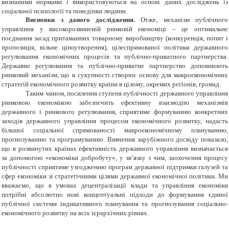
визнаними нормами і використовуються на основі даних досліджень із
соціальної психології та поведінки людини.
Висновки з даного дослідження.
Отже, механізм публічного
управління у високорозвиненій ринковій економіці – це оптимальне
поєднання засад притаманних товарному виробництву (конкуренція, попит і
пропозиція, вільне ціноутворення), цілеспрямованої політики державного
регулювання економічних процесів та публічно-приватного партнерства.
Державне регулювання та публічно-приватне партнерство доповнюють
ринковий механізм, що в сукупності створює основу для макроекономічних
стратегій економічного розвитку країни в цілому, окремих регіонів, громад.
Таким чином, посилення ступеня публічності державного управління
ринковою економікою забезпечить ефективну взаємодію механізмів
державного і ринкового регулювання, сприятиме формуванню конкретних
заходів державного управління процесом економічного розвитку, надасть
більшої соціальної спрямованості макроекономічному плануванню,
прогнозуванню та програмуванню. Вивчення зарубіжного досвіду показало,
що в розвинутих країнах ефективність державного управління визначається
за допомогою «економіки добробуту», у зв’язку з чим, заохочення процесу
публічності сприятиме узгодженню програм державної підтримки галузей та
сфер економіки зі стратегічними цілями державної економічної політики. Ми
вважаємо, що в умовах децентралізації влади та управління економіки
потрібні абсолютно нові концептуальні підходи до формування єдиної
публічної системи індикативного планування та прогнозування соціально-
економічного розвитку на всіх ієрархічних рівнях.