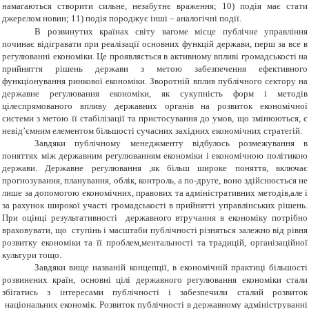
намагаються створити сильне, незабутнє враження; 10) подія має стати
джерелом новин; 11) подія породжує інші – аналогічні події.
В розвинутих країнах світу вагоме місце публічне управління
починає відігравати при реалізації основних функцій держави, перш за все в
регулюванні економіки. Це проявляється в активному впливі громадськості на
прийняття рішень держави з метою забезпечення ефективного
функціонування ринкової економіки. Зворотній вплив публічного сектору на
державне регулювання економіки, як сукупність форм і методів
цілеспрямованого впливу державних органів на розвиток економічної
системи з метою її стабілізації та пристосування до умов, що змінюються, є
невід’ємним елементом більшості сучасних західних економічних стратегій.
Завдяки публічному менеджменту відбулось розмежування в
поняттях між державним регулюванням економіки і економічною політикою
держави. Державне регулювання ,як більш широке поняття, включає
прогнозування, планування, облік, контроль, а по-друге, воно здійснюється не
лише за допомогою економічних, правових та адміністративних методів,але і
за рахунок широкої участі громадськості в прийнятті управлінських рішень.
При оцінці результативності державного втручання в економіку потрібно
враховувати, що ступінь і масштаби публічності різняться залежно від рівня
розвитку економіки та її проблем,ментальності та традицій, організаційної
культури тощо.
Завдяки вище названій концепції, в економічній практиці більшості
розвинених країн, основні цілі державного регулювання економіки стали
збігатись з інтересами публічності і забезпечили сталий розвиток
національних економік. Розвиток публічності в державному адмініструванні