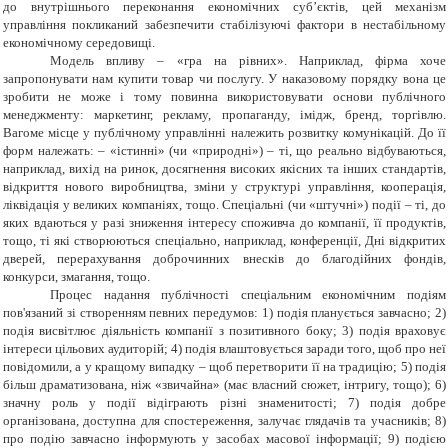
до внутрішнього переконання економічних суб’єктів, цей механізм
управління покликаний забезпечити стабілізуючі фактори в нестабільному
економічному середовищі.
Модель впливу – «гра на рівних». Наприклад, фірма хоче
запропонувати нам купити товар чи послугу. У наказовому порядку вона це
зробити не може і тому повинна використовувати основи публічного
менеджменту: маркетинг, рекламу, пропаганду, імідж, бренд, торгівлю.
Вагоме місце у публічному управлінні належить розвитку комунікацій. До її
форм належать: – «істинні» (чи «природні») – ті, що реально відбуваються,
наприклад, вихід на ринок, досягнення високих якісних та інших стандартів,
відкриття нового виробництва, зміни у структурі управління, кооперація,
ліквідація у великих компаніях, тощо. Спеціальні (чи «штучні») події – ті, до
яких вдаються у разі зниження інтересу споживча до компанії, її продуктів,
тощо, ті які створюються спеціально, наприклад, конференції, Дні відкритих
дверей, перерахування доброчинних внесків до благодійних фондів,
конкурси, змагання, тощо.
Процес надання публічності спеціальним економічним подіям
пов'язаний зі створенням певних передумов: 1) подія планується завчасно; 2)
подія висвітлює діяльність компанії з позитивного боку; 3) подія враховує
інтереси цільових аудиторій; 4) подія влаштовується заради того, щоб про неї
повідомили, а у кращому випадку – щоб перетворити її на традицію; 5) подія
більш драматизована, ніж «звичайна» (має власний сюжет, інтригу, тощо); 6)
значну роль у події відіграють різні знаменитості; 7) подія добре
організована, доступна для спостереження, залучає глядачів та учасників; 8)
про подію завчасно інформують у засобах масової інформації; 9) подією