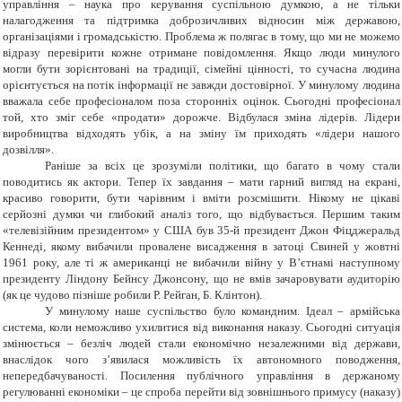
управління – наука про керування суспільною думкою, а не тільки
налагодження та підтримка доброзичливих відносин між державою,
організаціями і громадськістю. Проблема ж полягає в тому, що ми не можемо
відразу перевірити кожне отримане повідомлення. Якщо люди минулого
могли бути зорієнтовані на традиції, сімейні цінності, то сучасна людина
орієнтується на потік інформації не завжди достовірної. У минулому людина
вважала себе професіоналом поза сторонніх оцінок. Сьогодні професіонал
той, хто зміг себе «продати» дорожче. Відбулася зміна лідерів. Лідери
виробництва відходять убік, а на зміну їм приходять «лідери нашого
дозвілля».
Раніше за всіх це зрозуміли політики, що багато в чому стали
поводитись як актори. Тепер їх завдання – мати гарний вигляд на екрані,
красиво говорити, бути чарівним і вміти розсмішити. Нікому не цікаві
серйозні думки чи глибокий аналіз того, що відбувається. Першим таким
«телевізійним президентом» у США був 35-й президент Джон Фіцджеральд
Кеннеді, якому вибачили провалене висадження в затоці Свиней у жовтні
1961 року, але ті ж американці не вибачили війну у В’єтнамі наступному
президенту Ліндону Бейнсу Джонсону, що не вмів зачаровувати аудиторію
(як це чудово пізніше робили Р. Рейган, Б. Клінтон).
У минулому наше суспільство було командним. Ідеал – армійська
система, коли неможливо ухилитися від виконання наказу. Сьогодні ситуація
змінюється – безліч людей стали економічно незалежними від держави,
внаслідок чого з’явилася можливість їх автономного поводження,
непередбачуваності. Посилення публічного управління в держаному
регулюванні економіки – це спроба перейти від зовнішнього примусу (наказу)