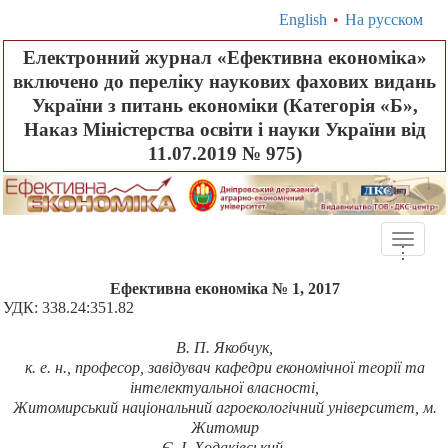
English
•
На русском
Електронний журнал «Ефективна економіка»
включено до переліку наукових фахових видань
України з питань економіки (Категорія «Б»,
Наказ Міністерства освіти і науки України від
11.07.2019 № 975)
Toggle
.
.
.
naviga
Ефективна економіка № 1, 2017
УДК:
338
.24:351.82
В. П. Якобчук,
к. е. н., професор, завідувач кафедри економічної теорії та
інтелектуальної власності,
Житомирський національний агроекологічний університет, м.
Житомир
Є. І. Ходаківський,