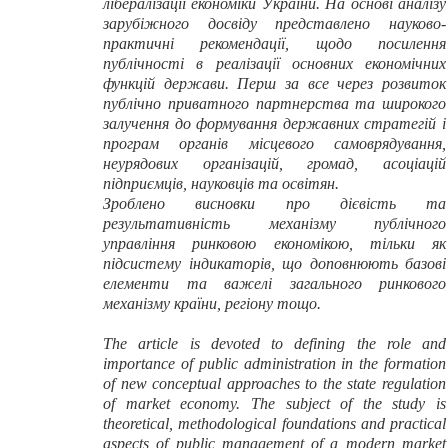
лібералізації економіки України. На основі аналізу
зарубіжного досвіду представлено науково-
практичні рекомендації, щодо посилення
публічності в реалізації основних економічних
функцій держави. Перш за все через розвиток
публічно приватного партнерства та широкого
залучення до формування державних стратегій і
програм органів місцевого самоврядування,
неурядових організацій, громад, асоціацій
підприємців, науковців та освітян.
Зроблено висновки про дієвість та
результативність механізму публічного
управління ринковою економікою, тільки як
підсистему індикаторів, що доповнюють базові
елементи та важелі загального ринкового
механізму країни, регіону тощо.
The article is devoted to defining the role and
importance of public administration in the formation
of new conceptual approaches to the state regulation
of market economy. The subject of the study is
theoretical, methodological foundations and practical
aspects of public management of a modern market