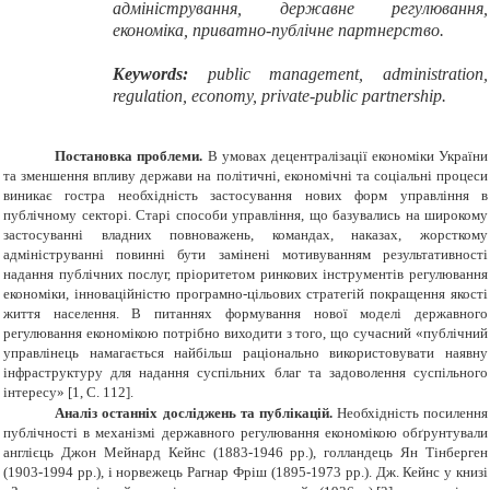
адміністрування, державне регулювання,
економіка, приватно-публічне партнерство.
Keywords:
public management, administration,
regulation, economy, private-public partnership.
Постановка проблеми.
В умовах децентралізації економіки України
та зменшення впливу держави на політичні, економічні та соціальні процеси
виникає гостра необхідність застосування нових форм управління в
публічному секторі. Старі способи управління, що базувались на широкому
застосуванні владних повноважень, командах, наказах, жорсткому
адмініструванні повинні бути замінені мотивуванням результативності
надання публічних послуг, пріоритетом ринкових інструментів регулювання
економіки, інноваційністю програмно-цільових стратегій покращення якості
життя населення. В питаннях формування нової моделі державного
регулювання економікою потрібно виходити з того, що сучасний «публічний
управлінець намагається найбільш раціонально використовувати наявну
інфраструктуру для надання суспільних благ та задоволення суспільного
інтересу» [1, С. 112].
Аналіз останніх досліджень та публікацій.
Необхідність посилення
публічності в механізмі державного регулювання економікою обґрунтували
англієць Джон Мейнард Кейнс (1883-1946 рр.), голландець Ян Тінберген
(1903-1994 рр.), і норвежець Рагнар Фріш (1895-1973 рр.). Дж. Кейнс у книзі