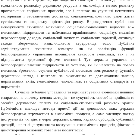
ефективного розподілу державою ресурсів в економіці, з метою розвитку
прогресивних соціальних процесів, але і впливає на усуненні негативних
екстерналій і забезпечення достатніх соціально-економічних умов життя
суспільства та соціальну орієнтацію ринку. Впровадження публічного
менеджменту стимулює мотивацію соціально-економічних відносин між
власниками підприємств та найманими працівниками, соціалізує механізм
перерозподілу доходів, соціальний захист та соціальних гарантій, активізує
заходи збереження навколишнього середовища тощо. Публічне
адміністрування позитивно вплинуло як на реалізацію функції
безпосереднього управління неринковим сектором економіки, так і на
підприємства державної форми власності. Тут держава управляє як
безпосередній власник підприємств та установ, які їй належать на правах
власника. Зростання ступеня публічності посилило контролюючу функцію
державний нагляд і контроль за виконанням та дотриманням законів,
нормативних актів, економічних, екологічних та соціальних стандартів та
нормативів.
Сучасне публічне управління та адміністрування економіки повинно
спиратись на систему певних методів – це сукупність способів, прийомів та
засобів державного впливу на соціально-економічний розвиток країни.
Публічність зменшує методи прямої дії за допомогою яких держава
безпосередньо втручається в економічні процеси, а саме зменшує частку
інструментів які діють через держзамовлення, надання субсидій, субвенцій,
дотацій, через ліцензування та квотування економічних процесів, фіксоване
ціноутворення основних товарів та послуг тощо.