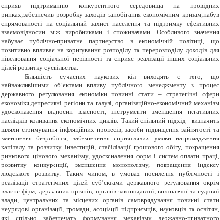
сприяв підтриманню конкурентного середовища на провідних
ринках;забезпечив розробку заходів запобігання економічним кризам;набув
спрямованості на соціальний захист населення та підтримку ефективних
взаємовідносин між виробниками і споживачами. Особливого значення
набуває публічно-приватне партнерство в економічній політиці, що
позитивно впливає на коригування розподілу та перерозподілу доходів для
нівелювання соціальної нерівності та сприяє реалізації інших соціальних
цілей розвитку суспільства.
Більшість сучасних наукових кіл виходять с того, що
найважливішими об’єктами впливу публічного менеджменту в процес
державного регулювання економіки повинні стати – стратегічні сфери
економіки,депресивні регіони та галузі, організаційно-економічний механізм
удосконалення відносин власності, інструменти зменшення негативних
наслідків коливання економічних циклів. Такий спільний підхід визначить
шляхи стримування інфляційних процесів, засоби підвищення зайнятості та
зменшення безробіття, забезпечення сприятливих умови нагромадження
капіталу та розвитку інвестицій, стабілізації грошового обігу, покращення
ринкового цінового механізму, удосконалення форм і систем оплати праці,
розвитку конкуренції, зменшення монополізму, покращення індексу
людського розвитку. Таким чином, в умовах посилення публічності і
реалізації стратегічних цілей суб’єктами державного регулювання окрім
власне фірм, державних органів, органів законодавчої, виконавчої та судової
влади, центральних та місцевих органів самоврядування повинні стати
неурядові організації, громади, асоціації підприємців, науковців та освітян,
які спільно забезпечать формування механізму державно-приватного