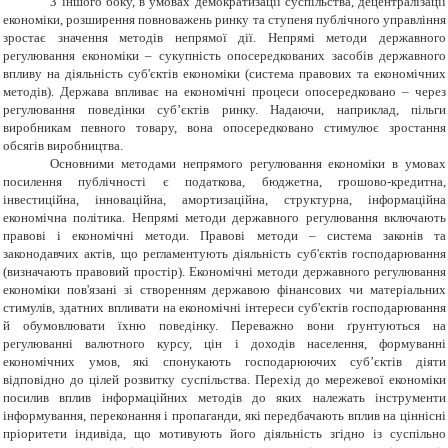
З іншого боку, в умовах демократизації суспільства, децентралізації
економіки, розширення повноважень ринку та ступеня публічного управління
зростає значення методів непрямої дії. Непрямі методи державного
регулювання економіки – сукупність опосередкованих засобів державного
впливу на діяльність суб'єктів економіки (система правових та економічних
методів). Держава впливає на економічні процеси опосередковано – через
регулювання поведінки суб’єктів ринку. Надаючи, наприклад, пільги
виробникам певного товару, вона опосередковано стимулює зростання
обсягів виробництва.
Основними методами непрямого регулювання економіки в умовах
посилення публічності є податкова, бюджетна, грошово-кредитна,
інвестиційна, інноваційна, амортизаційна, структурна, інформаційна
економічна політика. Непрямі методи державного регулювання включають
правові і економічні методи. Правові методи – система законів та
законодавчих актів, що регламентують діяльність суб'єктів господарювання
(визначають правовий простір). Економічні методи державного регулювання
економіки пов'язані зі створенням державою фінансових чи матеріальних
стимулів, здатних впливати на економічні інтереси суб'єктів господарювання
й обумовлювати їхню поведінку. Переважно вони ґрунтуються на
регулюванні валютного курсу, цін і доходів населення, формуванні
економічних умов, які спонукають господарюючих суб’єктів діяти
відповідно до цілей розвитку суспільства. Перехід до мережевої економіки
посилив вплив інформаційних методів до яких належать інструменти
інформування, переконання і пропаганди, які передбачають вплив на ціннісні
пріоритети індивіда, що мотивують його діяльність згідно із суспільно