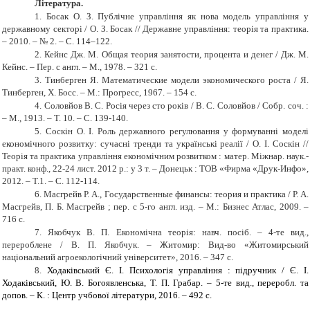
Література.
1.
Босак О. З. Публічне управління як нова модель управління у
державному секторі / О. З. Босак // Державне управління: теорія та практика.
– 2010. – № 2. – С. 114–122.
2.
Кейнс Дж. М.
Общая теория занятости
,
процента и денег
/ Дж. М.
Кейнс. – Пер. с англ. – М., 1978. – 321 с.
3.
Тинберген Я. Математические модели экономического роста / Я.
Тинберген, Х. Босс. – М.: Прогресс, 1967. – 154 с.
4.
Соловйов B. C. Росія через сто років / В. С. Соловйов / Собр. соч. :
– М., 1913. – Т. 10. – С. 139-140.
5.
Соскін О. І. Роль державного регулювання у формуванні моделі
економічного розвитку: сучасні тренди та українські реалії / О. І. Соскін //
Теорія та практика управління економічним розвитком : матер. Міжнар. наук.-
практ. конф., 22-24 лист. 2012 р.: у 3 т. – Донецьк : ТОВ «Фирма «Друк-Инфо»,
2012. – Т.1. – С. 112-114.
6.
Масгрейв Р. А., Государственные финансы: теория и практика /
Р. А.
Масгрейв,
П. Б. Масгрейв
;
пер. с 5-го англ. изд.
–
М.: Бизнес Атлас, 2009.
–
716 с.
7.
Якобчук В. П. Економічна теорія: навч. посіб. – 4-те вид.,
перероблене / В. П. Якобчук. – Житомир: Вид-во «Житомирський
національний агроекологічний університет», 2016. – 347 с.
8.
Ходаківський Є. І. Психологія управління : підручник / Є.
І.
Ходаківський, Ю. В. Богоявленська, Т. П. Грабар. – 5-те вид., переробл. та
допов. – К. : Центр учбової літератури, 2016. – 492 с.