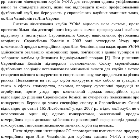
рр. системи ліцензування клубів УЄФА для створення єдиних уніфікованих
вимог та стандартів якості, яким має відповідати кожен професіональний
футбольний клуб, що бере участь у європейських клубних змаганнях таких,
як Ліга Чемпіонів та Ліга Європи.
Система ліцензування клубів УЄФА відносно нова система, проте
протягом більш ніж десятирічного існування значно прогресувала і знайшла
підтримку в інституціях Європейського Союзу, національних футбольних
асоціаціях. Європейська Комісія в 2003 році затвердила Угоду про
колективний продаж комерційних прав Ліги Чемпіонів, яка надає право УЄФА
здійснювати реалізацію комерційних прав, пов’язаних з даним турніром та
забороняє клубам здійснювати індивідуальний продаж [2]. Цим рішенням
Європейська Комісія підтвердила повноваження Союзу європейських
футбольних асоціацій встановлювати мінімальні вимоги для клубів з метою
створення якісного конкурентного спортивного шоу, яке продається на різних
ринках. Незважаючи на те, що клуби конкурують між собою за гравців, а
також в сферах спонсорства, реклами, продажу сувенірної продукції та
атрибутики, проте угода про колективний продаж комерційних прав
відповідно до рішення Європейської Комісії не суперечить положенням про
конкуренцію. Беручи до уваги специфіку спорту в Європейському Союзі
відповідно до статті 165 Лісабонської угоди 2007 р., згідно якої клуби не є
незалежними один від одного конкурентами, колективний продаж
комерційних прав дозволяє здійснювати рівномірний перерозподіл доходів
між клубами, тим самим захищаючи маленькі клуби від великих.
Після підтримки інстанціями ЄС впровадження колективного продажу
комерційних прав Ліги Чемпіонів, для клубних змагань УЄФА з сезону