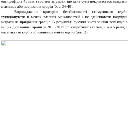
мати дефіцит 45 млн. євро, але за умови, що дана сума покривається вкладами
власників або пов’язаних сторін
[5,
с.
34-40]
.
Впровадження критерію беззбитковості стимулювало клуби
функціонувати в межах власних можливостей і не здійснювати надмірні
витрати на придбання гравців. В результаті сукупні чисті збитки всіх клубів
вищих дивізіонів Європи за 2011-2015 рр. скоротилися більш, ніж в 5 разів, а
чисті активи клубів збільшилися майже вдвічі (рис. 2).