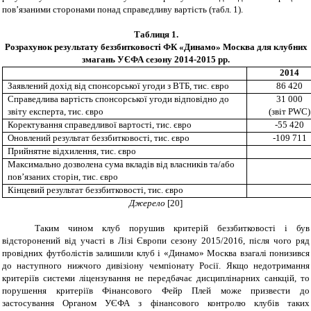
пов’язаними сторонами понад справедливу вартість (табл. 1).
Таблиця 1.
Розрахунок результату беззбитковості ФК «Динамо» Москва для клубних
змагань УЄФА сезону 2014-2015 рр.
2014
Заявлений дох
ід від спонсорської угоди з ВТБ, тис. євро
86 420
Справедлива вартість спонсорської угоди відповідно до
31 000
звіту експерта, тис. євро
(
звіт
PWC)
Коректування справедливої вартості, тис. євро
-55 420
Оновлений результат беззбитковості, тис. євро
-109 711
Прийнятне відхилення, тис. євро
Максимально дозволена сума вкладів від власників та/або
пов’язаних сторін, тис. євро
Кінцевий результат беззбитковості, тис. євро
Джерело
[20]
Таким чином
клуб порушив критерій беззбитковості і був
відсторонений від участі в Лізі Європи сезону 2015/2016, після чого ряд
провідних футболістів залишили клуб і «Динамо» Москва взагалі понизився
до наступного нижчого дивізіону чемпіонату Росії. Якщо недотримання
критеріїв системи ліцензування не передбачає дисциплінарних санкцій, то
порушення критеріїв Фінансового Фейр Плей може призвести до
застосування Органом УЄФА з фінансового контролю клубів таких