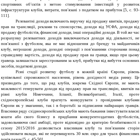
спортивних об’єктів з метою стимулювання інвестицій у розвиток
інфраструктури клубів, витрати, пов’язані з податком на прибуток [5,
c
. 93-
111].
Релевантні доходи включають виручку від продажу квитків, продажу
прав на трансляції, реклами та спонсорства, доходи від УЄФА, доходи від
продажу футболістів, фінансові доходи, інші операційні доходи. В той же час
розрахунку релевантних доходів виключаються доходи від діяльності, не
пов’язаної з футболом, яка не має відношення до бренду та майданчиків
клубу, негрошові доходи, доходні операції з пов’язаними сторонами понад
справедливу вартість, доходи від продажу прав на гравця, якщо при цьому
гравець залишається зареєстрованим за клуб
,
прибутки від вибуття основних
засобів, податкові доходи.
Різні стадії розвитку футболу в кожній країні Європи, рівень
купівельної спроможності населення, рівень дохідності медіа ринку. Це
призводить до того, що ряд клубів, зокрема Східної Європи, не мають
можливості генерувати доходи від продажу прав на трансляцію, квитків на
рівні клубів Німеччини, Іспанії, Великобританії, Італії, проте
східноєвропейські клуби прагнуть конкурувати з провідними клубами
Європи як у змаганнях, так і в боротьбі за підписання найкращих гравців.
Власники ряду східноєвропейських клубів мають бажання інвестувати власні
кошти або свого бізнесу в придбання конкурентоздатних футболістів,
задовольняючи свої амбіції, проте відповідно до критерію беззбитковості з
сезону 2015/2016 дозволяється власникам клубу та пов’язаним сторін
здійснювати вклади, які не перевищують 30 млн. євро для трьох фінансових
років разом [5, с. 45-50].