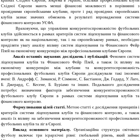
країнах Східної Європи, зокрема в Україні, оскільки професіональні клуби
Східної Європи мають менші фінансові можливості в порівнянні з
провідними європейськими клубами, проте і ряд провідних європейських
клубів зазнає значних обмежень в результаті впровадження системи
фінансового контролю УЄФА.
Враховуючи, що управління конкурентоспроможністю футбольних
клубів здійснюється в рамках критеріїв систем ліцензування та фінансового
контролю як на національному, так і на європейському ринках, необхідно
приділяти увагу аналізу впливу систем ліцензування та Фінансового Фейр
Плей на економічну конкуренцію між професіональними клубами Європи.
Аналіз останніх наукових досліджень і публікацій
. Феномен систем
ліцензування клубів та Фінансового Фейр Плей, а також їх впливу на
економічну конкуренцію між клубами та конкурентоспроможність
професіональних футбольних клубів Європи досліджували такі іноземні
вчені: В. Андрефф, С. Зиманскі, Р. Сіммонс, С. Бастіанон, Дж. Годард, У. Лаго,
Б. Джерард, С. Кесене, Б. Буріамо та інших. Подальшого дослідження
потребує визначення факторів забезпечення конкурентоспроможності
футбольного клубу Європи в рамках системи ліцензування клубів та
фінансового контролю.
Формулювання цілей статті.
Метою статті є дослідження принципів і
критеріїв системи ліцензування клубів та фінансового контролю, а також
аналіз їх впливу на забезпечення конкурентоспроможності професіональних
футбольних клубів та ліг в Європі.
Виклад основного матеріалу.
Організаційна структура світового
футболу включає три ієрархічні рівні: глобальний рівень, який займає