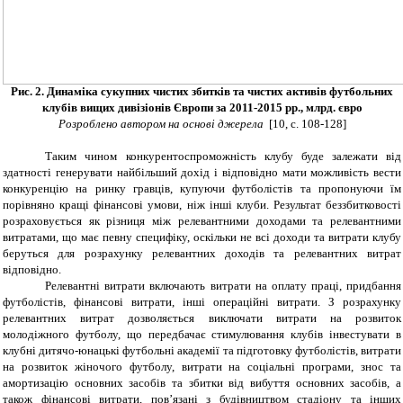
Рис. 2.
Динаміка сукупних чистих збитків та чистих активів футбольних
клубів вищих дивізіонів Європи за 2011-2015 рр., млрд. євро
Розроблено автором на основі джерела
[10, с. 1
0
8
-128
]
Таким чином конкурентоспроможність клубу буде залежати від
здатності генерувати найбільший дохід і відповідно мати можливість вести
конкуренцію на ринку гравців, купуючи футболістів та пропонуючи їм
порівняно кращі фінансові умови, ніж інші клуби. Результат беззбитковості
розраховується як різниця між релевантними доходами та релевантними
витратами, що має певну специфіку, оскільки не всі доходи та витрати клубу
беруться для розрахунку релевантних доходів та релевантних витрат
відповідно.
Релевантні витрати включають витрати на оплату праці, придбання
футболістів, фінансові витрати, інші операційні витрати. З розрахунку
релевантних витрат дозволяється виключати витрати на розвиток
молодіжного футболу, що передбачає стимулювання клубів інвестувати в
клубні дитячо-юнацькі футбольні академії та підготовку футболістів, витрати
на розвиток жіночого футболу, витрати на соціальні програми, знос та
амортизацію основних засобів та збитки від вибуття основних засобів, а
також фінансові витрати, пов’язані з будівництвом стадіону та інших