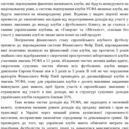
системи ліцензування фактично визначають клуби, які будуть конкурувати на
національному рівні, а система ліцензування клубів УЄФА визначає клуби, які
будуть змагатися на міжнародному рівні. Відмова у видачі ліцензії може
призвести до економічних наслідків від недоотримання доходів від участі у
певних змаганнях до виходу клубів з футбольного бізнесу, як це сталося з
такими українськими клубами, як «Говерла» та «Металіст», оскільки без
участі у змаганнях клуб не зможе мати попит на свій продукт.
Погіршення фінансового стану європейського клубного футболу
призвело до впровадження системи Фінансового Фейр Плей, впровадження
якої позитивно вплинуло на фінансовий стан клубів, що протягом 5 років
знайшло своє відображення у скороченні простроченої заборгованості клубів
учасників змагань УЄФА в 11 разів, збільшенні чистих активів майже вдвічі,
скорочення сукупних чистих збитків всіх футбольних клубів вищих
дивізіонів Європи більше ніж в 5 разів за 5 років. В той же час порушення
критеріїв Фінансового Фейр Плей призводить до дискваліфікації клубів зі
змагань УЄФА, тому для українських клубів є досить важливим завданням
виконувати дані вимоги, щоб брати участь в європейських змаганнях і
отримувати від участі в них доходи, які в структурі сукупних доходів
українських клубів складають близько 31%.
Така велика частка доходів від УЄФА, які надходять в іноземній
валюті, зумовлена низьким рівнем доходів від продажу квитків і прав на
трансляції в Україні через низький рівень купівельної спроможності
населення, несприятливе економічне середовище та девальвацією гривні. Це
призводить до того, що українські клуби мають обмежити витрати на
придбання футболістів та оплату праці та намагатися максимізувати свої