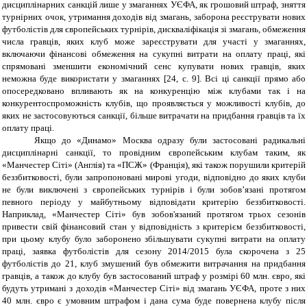
дисциплінарних санкцій лише у змаганнях УЄФА, як грошовий штраф, зняття
турнірних очок, утримання доходів від змагань, заборона реєструвати нових
футболістів для європейських турнірів, дискваліфікація зі змагань, обмеження
числа гравців, яких клуб може зареєструвати для участі у змаганнях,
включаючи фінансові обмеження на сукупні витрати на оплату праці, які
спрямовані зменшити економічний сенс купувати нових гравців, яких
неможна буде використати у змаганнях [24, с. 9]. Всі ці санкції прямо або
опосередковано впливають як на конкуренцію між клубами так і на
конкурентоспроможність клубів, що проявляється у можливості клубів, до
яких не застосовуються санкції, більше витрачати на придбання гравців та їх
оплату праці.
Якщо до «Динамо» Москва одразу були застосовані радикальні
дисциплінарні санкції, то провідним європейським клубам таким, як
«Манчестер Сіті» (Англія) та «ПСЖ» (Франція), які також порушили критерій
беззбитковості, були запропоновані мирові угоди, відповідно до яких клуби
не були виключені з європейських турнірів і були зобов’язані протягом
певного періоду у майбутньому відповідати критерію беззбитковості.
Наприклад, «Манчестер Сіті» був зобов'язаний протягом трьох сезонів
привести свій фінансовий стан у відповідність з критерієм беззбитковості,
при цьому клубу було заборонено збільшувати сукупні витрати на оплату
праці, заявка футболістів для сезону 2014/2015 була скорочена з 25
футболістів до 21, клуб змушений був обмежити витрачання на придбання
гравців, а також до клубу був застосований штраф у розмірі 60 млн. євро, які
будуть утримані з доходів «Манчестер Сіті» від змагань УЄФА, проте з них
40 млн. євро є умовним штрафом і дана сума буде повернена клубу після