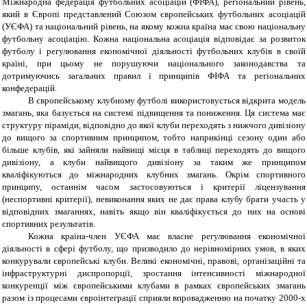
Міжнародна федерація футбольних асоціацій (ФІФА), регіональний рівень,
який в Європі представлений Союзом європейських футбольних асоціацій
(УЄФА) та національний рівень, на якому кожна країна має свою національну
футбольну асоціацію. Кожна національна асоціація відповідає за розвиток
футболу і регулювання економічної діяльності футбольних клубів в своїй
країні, при цьому не порушуючи національного законодавства та
дотримуючись загальних правил і принципів ФІФА та регіональних
конфедерацій.
В європейському клубному футболі використовується відкрита модель
змагань, яка базується на системі підвищення та пониження. Ця система має
структуру піраміди, відповідно до якої клуби переходять з нижчого дивізіону
до вищого за спортивним принципом, тобто наприкінці сезону один або
більше клубів, які зайняли найвищі місця в таблиці переходять до вищого
дивізіону, а клуби найвищого дивізіону за таким же принципом
кваліфікуються до міжнародних клубних змагань. Окрім спортивного
принципу, останнім часом застосовуються і критерії ліцензування
(неспортивні критерії), невиконання яких не дає права клубу брати участь у
відповідних змаганнях, навіть якщо він кваліфікується до них на основі
спортивних результатів.
Кожна країна-член УЄФА має власне регулювання економічної
діяльності в сфері футболу, що призводило до нерівномірних умов, в яких
конкурували європейські клуби. Великі економічні, правові, організаційні та
інфраструктурні диспропорції, зростання інтенсивності міжнародної
конкуренції між європейськими клубами в рамках європейських змагань
разом із процесами євроінтеграції сприяли впровадженню на початку 2000-х