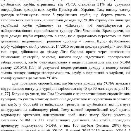
футбольних клубів, отриманих від УЄФА становить 31% від сукупних
операційних доходів всіх клубів Прем'єр-ліги України. Таку високу частку
доходів забезпечують лише 5 українських клубів, що беруть участь в
європейських змаганнях, а найбільші доходи від УЄФА отримують лише два
українські клуби «Динамо» та «Шахтар», які кваліфікуються до
найпрестижнішого європейського турніру Ліги Чемпіонів. Враховуючи, що
дані доходи клуби отримують в євро, це є додатковою перевагою на фоні
девальвації національної грошової одиниці – гривні. Щодо футбольного
клубу «Дніпро», який у сезоні 2014/2015 отримав доходи в розмірі 7 млн. 862
тис. євро, дійшовши до фіналу Ліги Європи, проте через невиконання
фінансових критеріїв, зокрема, вимоги щодо відсутності простроченої
заборгованості, клубу було відмовлено у видачі ліцензії для змагань УЄФА
сезону 2015/16 [11]. В результаті недоотримання доходу в новому сезоні
значно знижує конкурентоспроможність клубу в порівнянні з клубами, які
кваліфікувалися до змагань УЄФА.
Для провідних європейських клубів сума доходу від УЄФА залежить
від успішного виступу в турнірі і варіюється від 40 до 90 млн. євро за рік
[10,
c
. 77]
. Беручи до уваги, що Ліга Чемпіонів є найпрестижнішим європейським
турніром, то участь в такому змаганні є додатковою конкурентною перевагою
для клубу у боротьбі за найкращих тренерів та футболістів, які прагнуть
конкурувати на найвищому рівні. Тому кожний європейський клуб прагне
відповідати критеріям ліцензування, щоб мати змогу брати участь у
змаганнях УЄФА. Із 722 клубів вищих дивізіонів 548 клубів проходили
процедуру ліцензування УЄФА, з них 100 клубам (близько 20%) було
відмовлено у видачі ліцензії УЄФА. В сезоні 2015/2016 змагань УЄФА 5