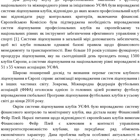
національного та міжнародного рівня за ініціативою УЄФА були впроваджені
системи ліцензування клубів, відповідно до яких кожен професіональний клуб
має відповідати ряду контрольних критеріїв, включаючи фінансові.
Європейською Комісією була підтверджена необхідність впровадження
систем ліцензування професіональних клубів на європейському та
національних рівнях як інструмент забезпечення ефективного управління у
спорті [1]. Системи ліцензування в загальній мірі допомагають забезпечити,
щоб всі клуби поважали однакові базові правила щодо фінансового
менеджменту та транспарентності. Вже більше 10 років успішно функціонує
процедура ліцензування, яку на сьогоднішній день проходять понад 1500
клубів Європи, а системи ліцензування на національному рівні впроваджені в
51 з 55 членах асоціаціях УЄФА.
Широко поширений досвід та визнання переваг систем клубного
ліцензування в Європі сприяє активізації впровадження систем ліцензування і
в інших частинах світу. Зокрема, Міжнародна федерація футбольних
асоціацій (ФІФА) оголосила однією із головних цілей розвитку футболу
впровадження глобальної Програми ліцензування футбольних клубів в усьому
світі до кінця 2016 року.
Окрім системи ліцензування клубів УЄФА було впроваджено систему
фінансового контролю та моніторингу клубів, яка дістала назву Фінансовий
Фейр Плей. Наразі питання щодо відповідності європейських клубів вимогам
Фінансового Фейр Плей є ключовим в контексті управління
конкурентоспроможністю клубами, що передбачає ряд обмежень
економічного характеру. Дана проблема набула особливої актуальності в