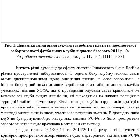
Рис. 1. Динаміка зміни рівня сукупної заробітної плати та простроченої
заборгованості футбольних клубів відносно базового 2011 р., %
Розроблено автором на основі джерел
[17, с. 42] і
[10,
c
. 88]
Існують різні думки щодо ефекту системи Фінансового Фейр Плей на
рівень простроченої заборгованості. З одного боку клуби-учасники стали
більш дисциплінованими щодо виконання взятих на себе зобов’язань, з
іншого боку даний показник лише відображає стан заборгованості в клубах
учасниках змагань УЄФА, які є провідними клубами своєї країни, але не
включає всі клуби вищих дивізіонів, які знаходяться на нижчих позиціях в
турнірній таблиці чемпіонату. Більш того до клубів порушників критерію
простроченої заборгованості можуть застосовуватися дисциплінарні санкції
у вигляді виключення із числа учасників наступних змагань. Відповідно якщо
клуб не був допущений до наступних змагань УЄФА то його прострочена
заборгованість не буде врахована в загальній статистиці.
За два сезони 2013/2014 та 2014/2015 в результаті порушення
критерію простроченої заборгованості було відсторонено від змагань УЄФА