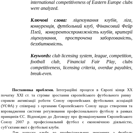
international competitiveness of Eastern Europe clubs
were analyzed.
Ключові слова:
ліцензування клубів, ліга,
конкуренція, футбольний клуб, Фінансовий Фейр
Плей, конкурентоспроможність клубів, критерії
ліцензування, прострочена заборгованість,
беззбитковість.
Keywords
:
club licensing system
,
league,
competition,
football club,
Financial Fair Play
,
clubs
competitive
ness
,
licensing criteria, overdue payables,
break-even
.
Постановка проблеми.
Інтеграційні процеси в Європі кінця
XX
початку ХХІ ст. та стрімке зростання європейського футбольного ринку
сприяли активізації роботи Союзу європейських футбольних асоціацій
(УЄФА) у співпраці з органами Європейського Союзу щодо створення та
впровадження системи регулювання професіонального футболу в рамках
принципів ЄС. Відповідно до Договору про функціонування Європейського
Союзу 2007 р. професіональний футбол є економічною діяльністю,
суб’єктами якої є футбольні клуби.
Для допуску клубу до професіональних змаганнях з футболу