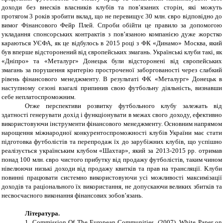
доходи без внесків власників клубів та пов’язаних сторін, які можуть
протягом 3 років зробити вклад, що не перевищує 30 млн. євро відповідно до
вимог Фінансового Фейр Плей. Спроби обійти це правило за допомогою
укладання спонсорських контрактів з пов’язаною компанією дуже жорстко
караються УЄФА, як це відбулось в 2015 році з ФК «Динамо» Москва, який
був вперше відсторонений від європейських змагань. Українські клуби такі, як
«Дніпро» та «Металург» Донецьк були відсторонені від європейських
змагань за порушення критерію простроченої заборгованості через слабкий
рівень фінансового менеджменту. В результаті ФК «Металург» Донецьк в
наступному сезоні взагалі припинив свою футбольну діяльність, визнавши
себе неплатоспроможним.
Отже
п
ерспективи розвитку футбольного клубу залежать від
здатності генерувати дохід і функціонувати в межах свого доходу, ефективно
використовуючи інструменти фінансового менеджменту. Основним напрямом
нарощення міжнародної конкурентоспроможності клубів України має стати
підготовка футболістів та перепродаж їх до зарубіжних клубів, що успішно
реалізується українським клубом «Шахтар», який за 2013-2015 рр. отримав
понад 100 млн. євро чистого прибутку від продажу футболістів, таким чином
нівелюючи низькі доходи від продажу квитків та прав на трансляції. Клуби
повинні працювати системно використовуючи усі можливості максимізації
доходів та раціонального їх використання, не допускаючи великих збитків та
несвоєчасного виконання фінансових зобов’язань.
Література
.
1. Commission Of The European Communities, (2007), White Paper on