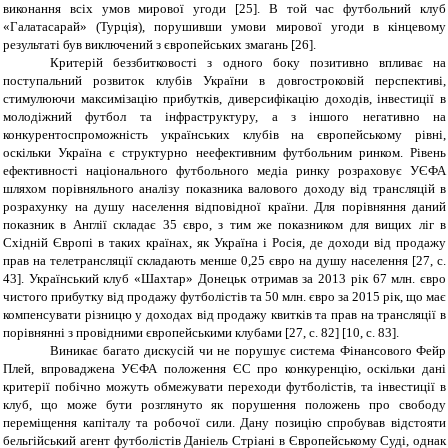
виконання всіх умов мирової угоди [25]. В той час футбольний клуб
«Галатасарай» (Турція), порушивши умови мирової угоди в кінцевому
результаті був виключений з європейських змагань
[26]
.
Критерій беззбитковості з одного боку позитивно впливає на
поступальний розвиток клубів України в довгостроковій перспективі,
стимулюючи максимізацію прибутків, диверсифікацію доходів, інвестиції в
молодіжний футбол та інфраструктуру, а з іншого негативно на
конкурентоспроможність українських клубів на європейському рівні,
оскільки Україна є структурно неефективним футбольним ринком. Рівень
ефективності національного футбольного медіа ринку розраховує УЄФА
шляхом порівняльного аналізу показника валового доходу від трансляцій в
розрахунку на душу населення відповідної країни. Для порівняння даний
показник в Англії складає 35 євро, з тим же показником для вищих ліг в
Східній Європі в таких країнах, як Україна і Росія, де доходи від продажу
прав на телетрансляції складають менше 0,25 євро на душу населення [2
7
, с.
43]. Український клуб «Шахтар» Донецьк отримав за 2013 рік 67 млн. євро
чистого прибутку від продажу футболістів та 50 млн. євро за 2015 рік, що має
компенсувати різницю у доходах від продажу квитків та прав на трансляції в
порівнянні з провідними європейськими клубами [27, с. 82] [10, с. 83].
Виникає багато дискусій чи не порушує система Фінансового Фейр
Плей, впроваджена УЄФА положення ЄС про конкуренцію, оскільки дані
критерії побічно можуть обмежувати переходи футболістів, та інвестиції в
клуб, що може бути розглянуто як порушення положень про свободу
переміщення капіталу та робочої сили. Дану позицію спробував відстояти
бельгійський агент футболістів Даніель Стріані в Європейському Суді, однак