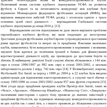
здійснює безпосередній вплив на конкурентоспроможність клубів.
Позитивний вплив системи клубного ліцензування УЄФА на розвиток
футболу в Європі та на інтенсивність конкуренції між клубами було
відзначено Міжнародною федерацією футбольних асоціацій (ФІФА), яка
вирішила використати набутий УЄФА досвід і оголосила однією з трьох
основних цілей своєї діяльності – впровадження Глобальної системи
клубного ліцензування до кінця 2016 р. [13].
Впровадження систем ліцензування не дало змоги вирішити проблеми
європейського клубного футболу, які мали тенденцію до загострення.
Зростання доходів футбольних клубів Європи супроводжувалося зростанням
рівня зарплат футболістів та витрат на їх придбання. Власники маленьких
клубів, намагаючись бути конкурентоспроможними в порівнянні з великими,
змушені були вдатися до позичання грошей в банках для фінансування
короткострокової діяльності клубу, що призводило до зростання боргів та
збитків. В найвищому дивізіоні Італії сукупні збитки збільшилися з 144 млн.
євро в сезоні 1996/1997 до 982 млн. євро в сезоні 2001/2002, а загальна
заборгованість досягла 1 млрд. 742 млн. євро [14]. У Великобританії, зокрема,
Футбольній Лізі Англії за період з 1999 до 2004 р. в 22 клубах була введена
адміністрація для відновлення платоспроможності, а сукупні чисті збитки з
сезону 1995/1996 по сезон 2001/2002 склали 957 млн. фунтів стерлінгів [15].
Нові угоди щодо придбання провідних клубів Прем'єр-ліги Англії, таких як
«Челсі», «Арсенал», «Манчестер Юнайтед», «Манчестер Сіті», «Ліверпуль»
іноземними інвесторами з одного боку призвели до значних інвестицій у
придбання футболістів, що підвищило міжнародну конкурентоспроможність
як цих клубів так і самої ліги, а з іншого призвели до збільшення сукупного