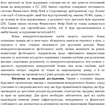
його претензії не були підтримані, оскільки він не зміг довести негативний
вплив на конкуренцію в ЄС
[28]
. Іншою спробою оскаржити легітимність
системи Фінансового Фейр Плей в Спортивному арбітражному суді Лозани
став клуб «Галатасарай», який був відсторонений від змагань УЄФА, однак, і
ця позиція не була переконливою, в результаті чого претензії були відхилені
[29]. Таким чином система Фінансового Фейр Плей не тільки залишається
обов’язковою для європейських клубів, але й буде вдосконалюватися в
майбутньому за підтримки інституцій ЄС.
Більш конкурентоспроможні клуби можуть залучити більш
сильніших гравців, які в свою чергу збільшують шанси на перемогу в лігах, а
перемога в лігах створює можливості для зростання доходів. Якщо
конкурентоспроможність футбольного клубу можна визначити як рівень
компетенції футбольного підприємства щодо ефективного використання
власних та залучених ресурсів в порівнянні з іншими клубами для досягнення
високих спортивних результатів, то конкурентоспроможність ліги полягає у
здатності підтримувати конкурентний баланс між всіма клубами, щоб
завоювати інтерес глядачів не тільки на національному ринку, а й на
міжнародному, що проявляється у рівні доходів, які здатні генерувати ліги.
Висновки та подальші дослідження.
Одним з основних завдань
будь-якого організатора змагань є підтримання конкурентного балансу серед
учасників та створення якісного шоу, яке буде приваблювати глядачів, що буде
призводити до зростання доходів від реклами, спонсорства, продажу квитків
та прав на трансляції. Для цього необхідно забезпечити, щоб всі клуби
відповідали певному рівню інфраструктури, менеджменту та фінансової
стабільності, що досягається за допомогою систем ліцензування. Національні