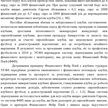
чистого боргу всіх клубів Прем'єр-ліги Англії, показник якого наблизився до 4
млрд. євро за 2009 фінансовий рік. При цьому сукупний чистий борг всіх
клубів вищих дивізіонів Європи збільшився з 6,3 млрд. євро за 2008
фінансовий рік до 6,7 млрд. євро за 2009 фінансовий рік до впровадження
механізму фінансового контролю клубів [16, с. 90].
Постійне збільшення збитків та заборгованості клубів, систематичне
несвоєчасне виконання зобов'язань перед футболістами, тренерами та іншими
клубами, зростання інтенсивності міжнародної конкуренції між
європейськими клубами, зростання процедур банкрутства та захисту від
кредиторів за участю європейських клубів, що загрожувало розвитку
футболу в довгостроковій перспективі: все це потребувало негайного
вирішення. В результаті чого за проханням самих клубів, ліг та профспілок
футболістів в 2010 р. УЄФА впровадило систему ліцензування клубів та
фінансового контролю і моніторингу, яка дістала назву Фінансовий Фейр
Плей (ФФП).
Дотримання принципу Фінансового Фейр Плей у клубних турнірах
УЄФА передбачає розвиток економічного і фінансового потенціалу клубів,
підвищення рівня їх прозорості та репутації, належну увагу захисту
кредиторів та гарантувати своєчасне виконання клубами власних зобов'язань,
раціональне використання клубних фінансів, стимулювання клубів до роботи
в рамках власних доходів, забезпечення сталого розвитку європейського
клубного футболу в довгостроковій перспективі [5,
c
. 1-2]. Якщо система
ліцензування застосовується майже для всіх клубів вищих дивізіонів Європи,
то система ФФП лише до клубів, які були допущені до європейських змагань.
Один із критеріїв Фінансового Фейр Плей є вимога щодо відсутності