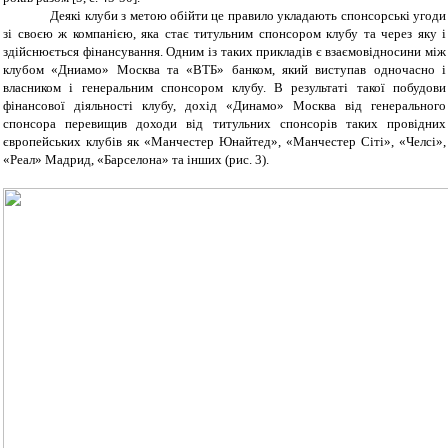
Деякі клуби з метою обійти це правило укладають спонсорські угоди
зі своєю ж компанією, яка стає титульним спонсором клубу та через яку і
здійснюється фінансування. Одним із таких прикладів є взаємовідносини між
клубом «Дниамо» Москва та «ВТБ» банком, який виступав одночасно і
власником і генеральним спонсором клубу. В результаті такої побудови
фінансової діяльності клубу, дохід «Динамо» Москва від генерального
спонсора перевищив доходи від титульних спонсорів таких провідних
європейських клубів як «Манчестер Юнайтед», «Манчестер Сіті», «Челсі»,
«Реал» Мадрид, «Барселона» та інших (рис. 3).