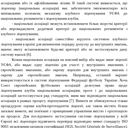
асоціаціями або їх афілійованими лігами. В такій системі вимагається, що
ліцензіар (національна асоціація) має забезпечити імплементацію всіх
мінімальних положень механізму клубного ліцензування УЄФА до
національних регламентів з ліцензування клубів;
- національні асоціації можуть встановлювати більш жорсткі критерії
або впроваджувати додаткові критерії до національних регламентів з
клубного ліцензування;
- національні асоціації самостійно керують системою клубного
ліцензування в країні для визначення порядку допуску до внутрішніх змагань,
маючи змогу встановлювати будь-які критерії або не застосовувати дану
систему взагалі
[6]
.
Кожна національна асоціація на власний вибір або видає лише ліцензії
УЄФА, або видає одну ліцензію для участі у внутрішніх змаганнях і
європейських змаганнях, або окрему ліцензію для внутрішніх змагань і
окрему для європейських змагань. Наприклад, останній варіант
використовується в системі ліцензування Федерації футболу України. Хоча
Союз європейських футбольних асоціацій делегував право щодо
ліцензування клубів національним асоціаціям, проте і до національних
асоціацій застосовується ряд стандартів, яким має відповідати національна
асоціація в рамках процесу ліцензування [7]. Вимоги не обмежуються тільки
процедурою оцінки клубів-претендентів ліцензії, але також містять більш
загальні вимоги, які пов'язані з принципами управління якістю і орієнтацією
на процеси. Для послідовного застосування системи ліцензування у всій
Європі всі ліцензіари підлягають перевірці відповідно вимог стандарту
ISO
9001 незалежним органом сертифікації (
SGS
,
Soci
é
t
é
G
é
n
é
rale
de
Surveillance
),