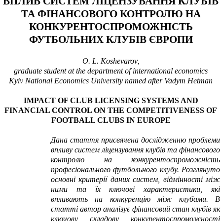
ВПЛИВ СИСТЕМ ЛІЦЕНЗУВАННЯ КЛУБІВ
ТА ФІНАНСОВОГО КОНТРОЛЮ НА
КОНКУРЕНТОСПРОМОЖНІСТЬ
ФУТБОЛЬНИХ КЛУБІВ ЄВРОПИ
О.
L
.
Koshevarov
,
graduate student at the department of international
economics
Kyiv National Economics University
named after Vadym Hetman
IMPACT OF CLUB LICENSING SYSTEMS AND
FINANCIAL CONTROL ON THE COMPETITIVENESS OF
FOOTBALL CLUBS IN EUROPE
Дана с
таття присвячена дослідженню проблеми
впливу систем ліцензування клубів та фінансового
контролю на конкурентоспроможність
професіонального футбольного клубу. Розглянуто
основні критерії даних систем, відмінності між
ними та їх ключові характеристики, які
впливають на конкуренцію між клубами. В
статті автор аналізує фінансовий стан клубів як
ключову складову конкурентоспроможності