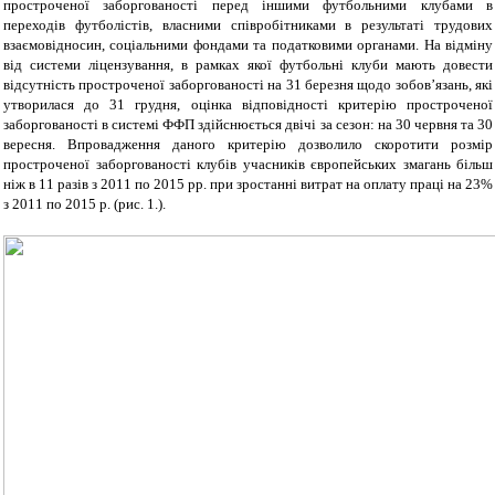
простроченої заборгованості перед іншими футбольними клубами в
переходів футболістів, власними співробітниками в результаті трудових
взаємовідносин, соціальними фондами та податковими органами. На відміну
від системи ліцензування, в рамках якої футбольні клуби мають довести
відсутність простроченої заборгованості на 31 березня щодо зобов’язань, які
утворилася до 31 грудня, оцінка відповідності критерію простроченої
заборгованості в системі ФФП здійснюється двічі за сезон: на 30 червня та 30
вересня. Впровадження даного критерію дозволило скоротити розмір
простроченої заборгованості клубів учасників європейських змагань більш
ніж в 11 разів з 2011 по 2015 рр. при зростанні витрат на оплату праці на 23%
з 2011 по 2015 р. (рис. 1.).