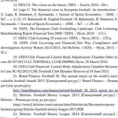
22.04.2016.
13. FIFA 2.0. The vision on the future / FIFA. – Zurich, 2016. - 69 c.
14. Lago U. The financial crisis in European football: An introduction /
U. Lago, R. Simmons, S. Szymanski. // Journal of Sports Economics. – 2006. –
№7. – c. 3–12. 15. Babatunde B. English Football / B. Babatunde, R. Simmons, S.
Szymanski. // Journal of Sports Economics. – 2006. – №7. – c. 29–46.
16. UEFA. The European Club Footballing Landscape. Club Licensing
Benchmarking Report Financial Year 2009 / UEFA. – Nyon, 2010. – 111 c.
17. UEFA. Club licensing 10 years on / UEFA. – Nyon, 2015. – 155 p.
18. UEFA.
Club Licensing and Financial Fair Play. Compliance and
Investigation Activity Report 2013-2015, 3rd Bulletin / UEFA. – Nyon, 2015. –
42 c.
19. UEFA Club Financial Control Body Adjudicatory Chamber Order in
case AC-07/2015 LLC FOOTBALL CLUB DNIPRO, Nyon, 30 March 2016.
20. UEFA Club FinanciaL Control Body Adjudicatory Chamber Decision
in Case AC-02/2015 CJSC Football Club Dynamo Moscow of 19 June 2015.
21. Brand Finance. Football 50. The annual report on the world’s most
valuable football brands 2015 [Електронний ресурс] / Brand Finance – Режим
доступу до ресурсу:
http://brandfinance.com/images/upload/football_50_2015_report_for_pr
22. Deloitte. Football Money League 2015 [Електронний ресурс] /
Deloitte – Режим доступу до ресурсу:
https://www2.deloitte.com/content/dam/Deloitte/uk/Documents/sports-
business-group/deloitte-football-money-league-2015.PDF.
23. Deloitte. Football Money League 2014 [Електронний ресурс] /