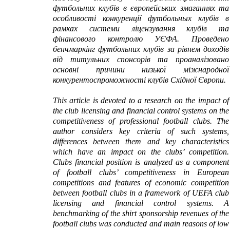
футбольних клубів в європейських змаганнях та
особливості конкуренції
футбольных
клубів в
рамках системи ліцензування клубів та
фінансового контролю УЄФА. Проведено
бенчмаркінг футбольних клубів за рівнем доходів
від титульних спонсорів та проаналізовано
основні причини низької міжнародної
конкурентоспроможності клубів Східної Європи.
This article is devoted to a research on the impact of
the club licensing and financial control systems on the
competitiveness of professional football clubs. The
author considers key criteria of such systems,
differences between them and key characteristics
which have an impact on the clubs’ competition.
Clubs financial position is analyzed as a component
of football clubs’ competitiveness in European
competitions and features of economic competition
between
football clubs in a framework of UEFA club
licensing and financial control systems. A
benchmarking of the shirt sponsorship revenues of the
football clubs was conducted and main reasons of low