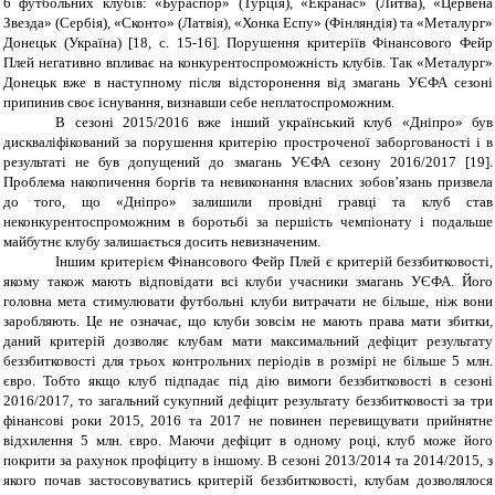
6 футбольних клубів: «Бураспор» (Турція), «Екранас» (Литва), «Цервена
Звезда» (Сербія), «Сконто» (Латвія), «Хонка Еспу» (Фінляндія) та «Металург»
Донецьк (Україна) [18, с. 15-16]. Порушення критеріїв Фінансового Фейр
Плей негативно впливає на конкурентоспроможність клубів. Так «Металург»
Донецьк вже в наступному після відсторонення від змагань УЄФА сезоні
припинив своє існування, визнавши себе неплатоспроможним.
В сезоні 2015/2016 вже інший український клуб «Дніпро» був
дискваліфікований за порушення критерію простроченої заборгованості і в
результаті не був допущений до змагань УЄФА сезону 2016/2017
[19]
.
Проблема накопичення боргів та невиконання власних зобов’язань призвела
до того, що «Дніпро» залишили провідні гравці та клуб став
неконкурентоспроможним в боротьбі за першість чемпіонату і подальше
майбутнє клубу залишається досить невизначеним.
Іншим критерієм Фінансового Фейр Плей є критерій беззбитковості,
якому також мають відповідати всі клуби учасники змагань УЄФА. Його
головна мета стимулювати футбольні клуби витрачати не більше, ніж вони
заробляють. Це не означає, що клуби зовсім не мають права мати збитки,
даний критерій дозволяє клубам мати максимальний дефіцит результату
беззбитковості для трьох контрольних періодів в розмірі не більше 5 млн.
євро. Тобто якщо клуб підпадає під дію вимоги беззбитковості в сезоні
2016/2017, то загальний сукупний дефіцит результату беззбитковості за три
фінансові роки 2015, 2016 та 2017 не повинен перевищувати прийнятне
відхилення 5 млн. євро. Маючи дефіцит в одному році, клуб може його
покрити за рахунок профіциту в іншому. В сезоні 2013/2014 та 2014/2015, з
якого почав застосовуватись критерій беззбитковості, клубам дозволялося