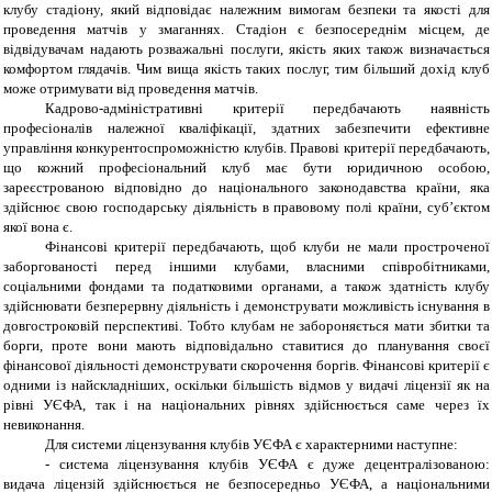
клубу стадіону, який відповідає належним вимогам безпеки та якості для
проведення матчів у змаганнях. Стадіон є безпосереднім місцем, де
відвідувачам надають розважальні послуги, якість яких також визначається
комфортом глядачів. Чим вища якість таких послуг, тим більший дохід клуб
може отримувати від проведення матчів.
Кадрово-адміністративні критерії передбачають наявність
професіоналів належної кваліфікації, здатних забезпечити ефективне
управління конкурентоспроможністю клубів. Правові критерії передбачають,
що кожний професіональний клуб має бути юридичною особою,
зареєстрованою відповідно до національного законодавства країни, яка
здійснює свою господарську діяльність в правовому полі країни, суб’єктом
якої вона є.
Фінансові критерії передбачають, щоб клуби не мали простроченої
заборгованості перед іншими клубами, власними співробітниками,
соціальними фондами та податковими органами, а також здатність клубу
здійснювати безперервну діяльність і демонструвати можливість існування в
довгостроковій перспективі. Тобто клубам не забороняється мати збитки та
борги, проте вони мають відповідально ставитися до планування своєї
фінансової діяльності демонструвати скорочення боргів. Фінансові критерії є
одними із найскладніших, оскільки більшість відмов у видачі ліцензії як на
рівні УЄФА, так і на національних рівнях здійснюється саме через їх
невиконання.
Для системи ліцензування клубів УЄФА є характерними наступне:
- система ліцензування клубів УЄФА є дуже децентралізованою:
видача ліцензій здійснюється не безпосередньо УЄФА, а національними