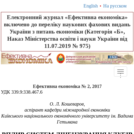
English
•
На русском
Електронний журнал «Ефективна економіка»
включено до переліку наукових фахових видань
України з питань економіки (Категорія «Б»,
Наказ Міністерства освіти і науки України від
11.07.2019 № 975)
Toggle
.
.
.
naviga
Ефективна економіка № 2, 2017
УДК 339.9:338.467.6
О. Л. Кошеваров,
аспірант кафедри міжнародної економіки
Київськ
ого
національного
економічного університету ім. Вадима
Гетьмана