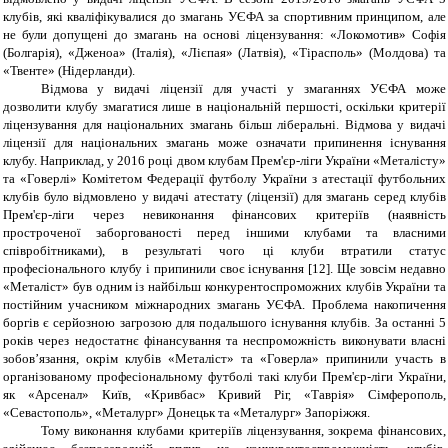
клубів, які кваліфікувалися до змагань УЄФА за спортивним принципом, але
не були допущені до змагань на основі ліцензування: «Локомотив» Софія
(Болгарія), «Дженоа» (Італія), «Лієпая» (Латвія), «Тірасполь» (Молдова) та
«Твенте» (Нідерланди).
Відмова у видачі ліцензії для участі у змаганнях УЄФА може
дозволити клубу змагатися лише в національній першості, оскільки критерії
ліцензування для національних змагань більш ліберальні. Відмова у видачі
ліцензії для національних змагань може означати припинення існування
клубу. Наприклад, у 2016 році двом клубам Прем'єр-ліги України «Металісту»
та «Говерлі» Комітетом Федерації футболу України з атестації футбольних
клубів було відмовлено у видачі атестату (ліцензії) для змагань серед клубів
Прем'єр-ліги через невиконання фінансових критеріїв (наявність
простроченої заборгованості перед іншими клубами та власними
співробітниками), в результаті чого ці клуби втратили статус
професіонального клубу і припинили своє існування [12]. Ще зовсім недавно
«Металіст» був одним із найбільш конкурентоспроможних клубів України та
постійним учасником міжнародних змагань УЄФА. Проблема накопичення
боргів є серйозною загрозою для подальшого існування клубів. За останні 5
років через недостатнє фінансування та неспроможність виконувати власні
зобов’язання, окрім клубів «Металіст» та «Говерла» припинили участь в
організованому професіональному футболі такі клуби Прем'єр-ліги України,
як «Арсенал» Київ, «Кривбас» Кривий Ріг, «Таврія» Сімферополь,
«Севастополь», «Металург» Донецьк та «Металург» Запоріжжя.
Тому виконання клубами критеріїв ліцензування, зокрема фінансових,