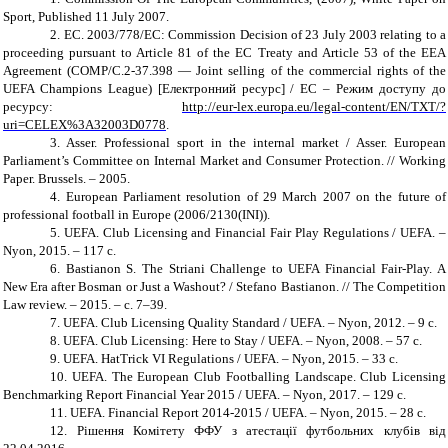
Sport, Published 11 July 2007.
2. EC. 2003/778/EC: Commission Decision of 23 July 2003 relating to a
proceeding pursuant to Article 81 of the EC Treaty and Article 53 of the EEA
Agreement (COMP/C.2-37.398 — Joint selling of the commercial rights of the
UEFA Champions League) [Електронний ресурс] / EC – Режим доступу до
ресурсу:
http://eur-lex.europa.eu/legal-content/EN/TXT/?
uri=CELEX%3A32003D0778
.
3. Asser. Professional sport in the internal market / Asser. European
Parliament’s Committee on Internal Market and Consumer Protection. // Working
Paper. Brussels. – 2005.
4. European Parliament resolution of 29 March 2007 on the future of
professional football in Europe (2006/2130(INI)).
5. UEFA. Club Licensing and Financial Fair Play Regulations / UEFA. –
Nyon, 2015. – 117 c.
6. Bastianon S. The Striani Challenge to UEFA Financial Fair-Play. A
New Era after Bosman or Just a Washout? / Stefano Bastianon. // The Competition
Law review. – 2015. – c. 7–39.
7. UEFA. Club Licensing Quality Standard / UEFA. – Nyon, 2012. – 9 c.
8. UEFA. Club Licensing: Here to Stay / UEFA. – Nyon, 2008. – 57 c.
9. UEFA. HatTrick VI Regulations / UEFA. – Nyon, 2015. – 33 c.
10. UEFA. The European Club Footballing Landscape. Club Licensing
Benchmarking Report Financial Year 2015 / UEFA. – Nyon, 2017. – 129 c.
11. UEFA. Financial Report 2014-2015 / UEFA. – Nyon, 2015. – 28 c.
12. Рішення Комітету ФФУ з атестації футбольних клубів від