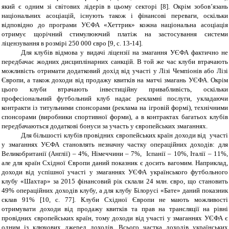
який є одним зі світових лідерів в цьому секторі [8]. Окрім зобов’язань
національних асоціацій, існують також і фінансові переваги, оскільки
відповідно до програми УЄФА «Хеттрик» кожна національна асоціація
отримує щорічний стимулюючий платіж на застосування системи
ліцензування в розмірі 250 000 євро [9, с. 13-14].
Для клубів відмова у видачі ліцензії на змагання УЄФА фактично не
передбачає жодних дисциплінарних санкцій. В той же час клуби втрачають
можливість отримати додатковий дохід від участі у Лізі Чемпіонів або Лізі
Європи, а також доходи від продажу квитків на матчі змагань УЄФА. Окрім
цього клуби втрачають інвестиційну привабливість, оскільки
професіональний футбольний клуб надає рекламні послуги, укладаючи
контракти із титульними спонсорами (реклама на ігровій формі), технічними
спонсорами (виробники спортивної форми), а в контрактах багатьох клубів
передбачаються додаткові бонуси за участь у європейських змаганнях.
Для більшості клубів провідних європейських країн доходи від участі
у змаганнях УЄФА становлять незначну частку операційних доходів: для
Великобританії (Англії) – 4%, Німеччини – 7%, Іспанії – 10%, Італії – 11%,
але для країн Східної Європи даний показник є досить вагомим. Наприклад,
доходи від успішної участі у змаганнях УЄФА українського футбольного
клубу «Шахтар» за 2015 фінансовий рік склали 24 млн. євро, що становить
49% операційних доходів клубу, а для клубу Білорусі «Бате» даний показник
склав 91%
[10,
с
.
77
]
. Клуби Східної Європи не мають можливості
отримувати доходи від продажу квитків та прав на трансляції на рівні
провідних європейських країн, тому доходи від участі у змаганнях УЄФА є
одним із ключових джерел доходів. Всього частка доходів українських