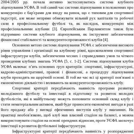
2004/2005 рр. почала активно застосовуватись система клубного
ліцензування УЄФА. В той самий час системи ліцензування в положеннях про
конкуренцію є бар'єрами для входу на ринок, що є типовим для спортивної
індустрії, але може непрямо обмежувати вільний рух капіталів та робочої
сили в професіональному футболі та, як наслідок, конкуренцію між
професіональними клубами
[3]
. Європейським Парламентом також було
підтримано системи клубного ліцензування, як інструмент забезпечення
фінансової стабільності та конкурентоспроможності клубів
[4]
.
Основною метою системи ліцензування УЄФА є забезпечення високого
рівня управління і організації на клубному рівні, вдосконалення спортивної
інфраструктури клубів, забезпечення чесних і справедливих умов та чіткого
проведення клубних змагань УЄФА [5,
c
. 1-2]. Система ліцензування клубів
УЄФА включає п’ять основних груп критеріїв: спортивні, інфраструктурні,
кадрово-адміністративні, правові і фінансові, а процедуру ліцензування
клуби проходять на щорічній основі. В той же час всі ці критерії пов’язані з
економічною діяльністю і впливають на конкурентоспроможність клубу.
Спортивні критерії передбачають наявність програми розвитку
молодіжного футболу та інвестиції в підготовку та розвиток молодих
футболістів, які в майбутньому можуть поповнити основний склад клубу і
стати нематеріальним активом, який буде приносити економічні вигоди в разі
його продажу або у вигляді ефективних виступів клубу у змаганнях. На
практиці необов’язково, щоб клуб мав власний стадіон на балансі, а можна
використовувати стадіон на основі орендних відносин, проте УЄФА заохочує
інвестиції в розвиток футбольної інфраструктури.
Інфраструктурні критерії передбачають наявність у розпорядженні