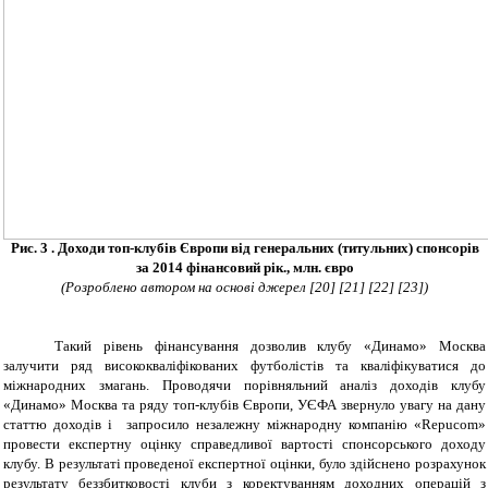
Рис. 3 . Доходи топ-клубів Європи від генеральних (титульних) спонсорів
за 2014 фінансовий рік., млн. євро
(Розроблено автором на основі джерел
[20] [21] [22] [23]
)
Такий рівень фінансування дозволив клубу «Динамо» Москва
залучити ряд висококваліфікованих футболістів та кваліфікуватися до
міжнародних змагань. Проводячи порівняльний аналіз доходів клубу
«Динамо» Москва та ряду топ-клубів Європи, УЄФА звернуло увагу на дану
статтю доходів і запросило незалежну міжнародну компанію «
Repucom
»
провести експертну оцінку справедливої вартості спонсорського доходу
клубу. В результаті проведеної експертної оцінки, було здійснено розрахунок
результату беззбитковості клуби з коректуванням доходних операцій з