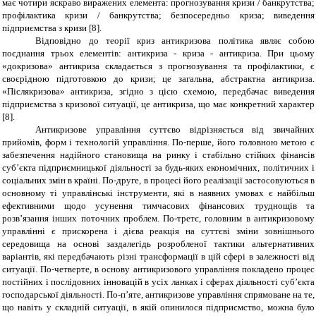
має чотири яскраво виражених елемента: прогнозування кризи / банкрутства;
профілактика кризи / банкрутства; безпосередньо криза; виведення
підприємства з кризи [8].
Відповідно до теорії криз антикризова політика являє собою
поєднання трьох елементів: антикриза - криза - антикриза. При цьому
«докризова» антикриза складається з прогнозування та профілактики, є
своєрідною підготовкою до кризи; це загальна, абстрактна антикриза.
«Післякризова» антикриза, згідно з цією схемою, передбачає виведення
підприємства з кризової ситуації, це антикриза, що має конкретний характер
[8].
Антикризове управління суттєво відрізняється від звичайних
прийомів, форм і технологій управління. По-перше, його головною метою є
забезпечення надійного становища на ринку і стабільно стійких фінансів
суб’єкта підприємницької діяльності за будь-яких економічних, політичних і
соціальних змін в країні. По-друге, в процесі його реалізації застосовуються в
основному ті управлінські інструменти, які в наявних умовах є найбільш
ефективними щодо усунення тимчасових фінансових труднощів та
розв’язання інших поточних проблем. По-третє, головним в антикризовому
управлінні є прискорена і дієва реакція на суттєві зміни зовнішнього
середовища на основі заздалегідь розробленої тактики альтернативних
варіантів, які передбачають різні трансформації в цій сфері в залежності від
ситуації. По-четверте, в основу антикризового управління покладено процес
постійних і послідовних інновацій в усіх ланках і сферах діяльності суб’єкта
господарської діяльності. По-п’яте, антикризове управління спрямоване на те,
що навіть у складній ситуації, в якій опинилося підприємство, можна було