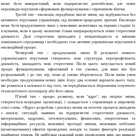
може бути використаний, коли підприємство рентабельне, але певні
перешкоди порушили сформоване функціонування і спричинили збитки.
Третій тип - еволюція, передбачає якісні зміни, що відбуваються без
активного втручання управлінців, під впливом природних причин. Еволюція
може бути продуктивною лише у невеликих колективах на перших стадіях їх
існування, коли в цьому колективі тільки напрацьовуються певні стереотипи
діяльності. Далі стереотипи приходять у невідповідність зі змінами
зовнішнього середовища і необхідною стає активне управлінське втручання в
еволюційний процес.
Четвертий тип – продукуванні зміни. В результаті певного
управлінського втручання створюють нові структури, перепрофілюють
діяльність, закладають нові стереотипи. Після цього запускається новий
процес функціонування, ефективний в тих умовах, для яких він був
розрахований, і до тих пір, поки ці умови зберігаються. Після зміни умов
необхідно продукування нових змін. Існує два основні варіанти цього типу,
які різняться в залежності від того, чи передбачається збереження існуючого
технологічного потенціалу або його зміна.
П’ятий тип - процес розвитку, коли "ядро", що ініціює зміни,
створюється всередині організації, і складається з управлінців в широкому
сенсі слова. «Ядро» розробляє і реалізує вплив на поточні процеси, виходячи
з аналізу ситуацій, наявних на підприємстві стереотипів діяльності,
матеріальних, кадрових, інтелектуальних, фінансових, енергетичних та
інформаційних ресурсів, можливої протидії змінам, можливих побічних
(незапланованих) ефектів проведених заходів та інших факторів реалізації
прийнятих рішень. Це найбільш складний шлях проведення змін, що вимагає