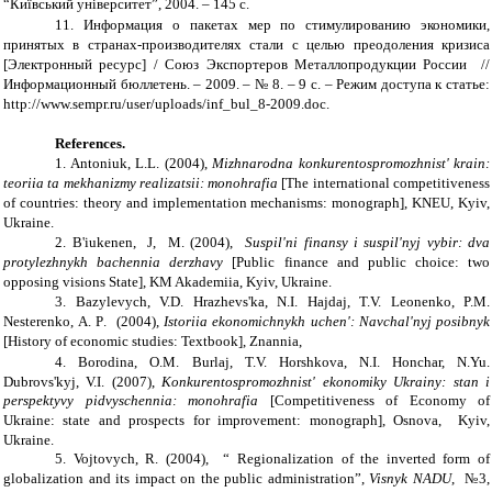
“Київський університет”, 2004. – 145 с.
11.
Информация о пакетах мер по стимулированию экономики,
принятых в странах-производителях стали с целью преодоления кризиса
[Электронный ресурс] / Союз Экспортеров Металлопродукции России //
Информационный бюллетень. – 2009. – № 8. – 9 с. – Режим доступа к статье:
http://www.sempr.ru/user/uploads/inf_bul_8-2009.doc
.
References.
1. Antoniuk
,
L.L. (2004),
Mizhnarodna konkurentospromozhnist' krain:
teoriia ta mekhanizmy realizatsii: monoh
rafia
[The international competitiveness
of countries: theory and implementation mechanisms:
monograph
],
KNEU
, Kyiv,
Ukraine.
2. B'iukenen,
J,
M.
(2004),
Suspil'ni finansy i suspil'nyj vybir: dva
protylezhnykh bachennia derzhavy
[Public finance and public choice: two
opposing visions State],
KM Akademiia,
Kyiv
, Ukraine
.
3. Bazylevych
,
V.D. Hrazhevs'ka
,
N.I. Hajdaj
,
T.V. Leonenko
,
P.M.
Nesterenko
,
A. P
.
(2004),
Istoriia ekonomichnykh uchen': Navchal'nyj posibnyk
[History of economic studies: Textbook],
Znannia,
4. Borodina, O.M. Burlaj, T.V. Horshkova, N.I. Honchar, N.Yu.
Dubrovs'kyj
,
V.I.
(2007),
Konkurentospromozhnist' ekonomiky Ukrainy: stan i
perspektyvy pidvyschennia: monoh
rafia
[Competitiveness of Economy of
Ukraine: state and prospects for improvement:
monograph
],
Osnova
, Kyiv,
Ukraine.
5. Vojtovych, R. (200
4
), “
Regionalization of the inverted form of
globalization and its impact on the public administration”,
Visnyk NADU
,
№3
,