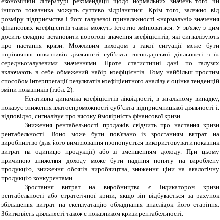
економічній літературі рекомендації щодо нормальних значень того чи
іншого показника можуть суттєво відрізнятися. Крім того, залежно від
розміру підприємства і його галузевої приналежності «нормальні» значення
фінансових коефіцієнтів також можуть істотно змінюватися. У зв'язку з цим
досить складно встановити порогові значення коефіцієнтів, які сигналізують
про настання кризи. Можливим виходом з такої ситуації може бути
порівняння показників діяльності суб’єкта господарської діяльності з їх
середньогалузевими значеннями. Проте статистичні дані по галузях
включають в себе обмежений набір коефіцієнтів. Тому найбільш простим
способом інтерпретації результатів коефіцієнтного аналізу є оцінка тенденцій
зміни показників (табл. 2).
Негативна динаміка коефіцієнтів ліквідності, в загальному випадку,
показує зниження платоспроможності суб’єкта підприємницької діяльності і,
відповідно, сигналізує про високу ймовірність фінансової кризи.
Зниження рентабельності продажів свідчить про настання кризи
рентабельності. Воно може бути пов'язано із зростанням витрат на
виробництво (для його вимірювання пропонується використовувати показник
витрат на одиницю продукції) або зі зменшенням доходу. При цьому
причиною зниження доходу може бути падіння попиту на вироблену
продукцію, зниження обсягів виробництва, зниження ціни на аналогічну
продукцію конкурентами.
Зростання витрат на виробництво є індикатором кризи
рентабельності або стратегічної кризи, якщо він відбувається за рахунок
збільшення витрат на експлуатацію обладнання внаслідок його старіння.
Збитковість діяльності також є показником кризи рентабельності.