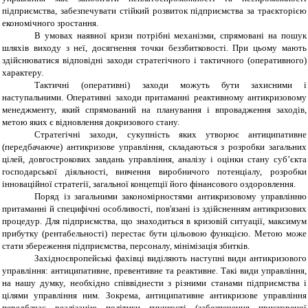
підприємства, забезпечувати стійкий розвиток підприємства за траєкторією
економічного зростання.
В умовах наявної кризи потрібні механізми, спрямовані на пошук
шляхів виходу з неї, досягнення точки беззбитковості. При цьому мають
здійснюватися відповідні заходи стратегічного і тактичного (оперативного)
характеру.
Тактичні (оперативні) заходи можуть бути захисними і
наступальними. Оперативні заходи притаманні реактивному антикризовому
менеджменту, який спрямований на планування і впровадження заходів,
метою яких є відновлення докризового стану.
Стратегічні заходи, сукупність яких утворює антиципативне
(передбачаюче) антикризове управління, складаються з розробки загальних
цілей, довгострокових завдань управління, аналізу і оцінки стану суб’єкта
господарської діяльності, вивчення виробничого потенціалу, розробки
інноваційної стратегії, загальної концепції його фінансового оздоровлення.
Поряд із загальними закономірностями антикризовому управлінню
притаманні й специфічні особливості, пов'язані із здійсненням антикризових
процедур. Для підприємства, що знаходиться в кризовій ситуації, максимум
прибутку (рентабельності) перестає бути цільовою функцією. Метою може
стати збереження підприємства, персоналу, мінімізація збитків.
Західноєвропейські фахівці виділяють наступні види антикризового
управління: антиципативне, превентивне та реактивне. Такі види управління,
на нашу думку, необхідно співвіднести з різними станами підприємства і
цілями управління ним. Зокрема, антиципативне антикризове управління
передбачає реалізацію політики гнучкості (забезпечення прискореної