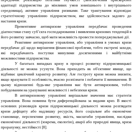
адаптації підприємства до мінливих умов зовнішнього і внутрішнього
середовища), активне управління ризиками. Таке трактування відповідає
стратегічному управлінню підприємством, яке здійснюється задовго до
настання кризи.
Превентивне антикризове управління передбачає проведення
діагностики стану суб’єкта господарювання і виявлення кризових тенденцій в
його розвитку завчасно, щоб мати можливість провести попереджувальні дії.
Реактивне антикризове управління, або управління в умовах кризи
передбачає дії щодо вирішення фінансової проблеми, тобто екстрені заходи,
які передбачають поступки минулими досягненнями і майбутніми
можливостями підприємства.
У багатьох випадках кризу в процесі розвитку підприємницької
діяльності не можна усунути. Вона приходить як об'єктивне явище, що
відбиває циклічний характер розвитку. Але гостроту кризи можна знизити,
якщо врахувати її особливість, вчасно розпізнати і побачити її виникнення. В
цьому відношенні будь-яке управління має бути антикризовим, тобто
побудованим на урахуванні можливості і небезпеки кризи.
В антикризовому управлінні вирішальне значення має стратегія
управління. Вона повинна бути диференційована за видами криз. В якості
основних різновидів кризи підприємницької діяльності можна розглядати
кризи дефіциту або надлишку ресурсів, його соціальне або економічне
становище, перспективи розвитку, якість, масштаби управління, наслідки
економічної діяльності (зокрема, екологію), аварії або природні явища, криза
прорахунку, нестійкості [8].