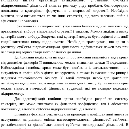
вирішення питань організації антикризового управління суб’єктів
підприємницької діяльності вимагає розгляду ряду проблем, безпосередньо
пов'язаних з критеріями формування антикризової стратегії. Необхідно
виявити, чим визначається та чи інша стратегія, від чого залежить вибір і
ефективна її реалізація.
Ефективність антикризового управління безпосередньо залежить від
правильності вибору відповідної стратегії і тактики. Можна виділити низку
критеріїв цього вибору. Зокрема, такі критерії можуть бути оцінені з позиції
теорії життєвого циклу підприємства. Необхідно враховувати, що кризи в
розвитку суб’єкта підприємницької діяльності відбуваються кожен раз при
переході від однієї стадії його розвитку до іншої.
Здійснивши поділ криз на види і простеживши залежність виду кризи
від динаміки факторів її виникнення, можна визначити шляхи її подолання.
Найскладніша і глибока криза може бути пов'язана із загальноекономічною
ситуацією в країні або з діями конкурентів, а також із насиченням ринку і
падінням привабливості бізнесу. У такій ситуації необхідна докорінна
перебудова підприємства, а іноді навіть самої ідеї бізнесу. До незначних криз
можна віднести тимчасові фінансові труднощі, які не складно подолати
підприємству.
Для ідентифікації глибини кризи необхідно розробити систему
критеріїв, яка може включати як фінансові коефіцієнти, так і абсолютні
показники діяльності суб’єкта підприємницької діяльності.
Більшість фахівців рекомендують проводити коефіцієнтний аналіз за
наступними напрямами: оцінка платоспроможності, фінансової стійкості,
рентабельності та ділової активності суб’єкта господарської діяльності. В