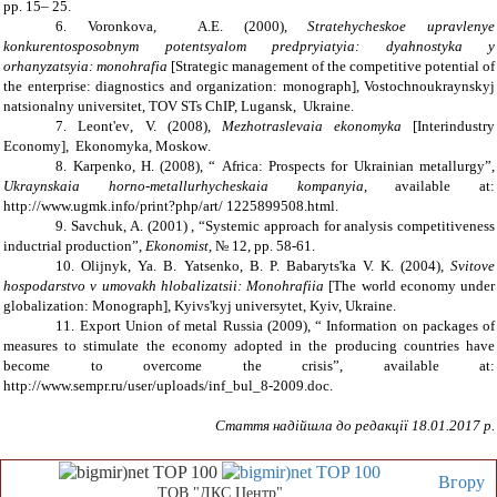
pp.
15– 25.
6. Voronkova, A.E. (2000),
Stratehycheskoe upravlenye
konkurentosposobnym potentsyalom predpryiatyia: dyahnostyka y
orhanyzatsyia: monoh
rafia
[Strategic management of the competitive potential of
the enterprise: diagnostics and organization:
monograph
],
Vostochnoukraynskyj
nats
ionalny universitet,
TOV STs ChIP,
Lugansk,
Ukraine.
7. Leont'ev
,
V.
(2008),
Mezhotraslevaia ekonomyka
[Interindustry
Economy],
Ekonomyka,
Moskow
.
8. Karpenko, H. (2008), “
Africa
:
Prospects
for Ukrainian metallurgy
”
,
Ukraynskaia horno-metallurhycheskaia kompanyia
, available at:
http://www.ugmk.info/print?php/art/ 1225899508.html.
9. Savchuk
,
A.
(2001)
, “Systemic approach for analysis competitiveness
inductrial production”,
Ekonomist
,
№ 12
, pp
. 58-61.
10. Olijnyk
,
Ya. B. Yatsenk
o
, B. P. Babaryts'k
a
V. K.
(2004),
Svitove
hospodarstvo v umovakh hlobalizatsii: Monohrafiia
[The world economy under
globalization: Monograph],
Kyivs'kyj universytet,
Kyiv
, Ukraine
.
11.
Export Union of metal Russia
(2009), “
Information on packages of
measures to stimulate the economy adopted in the producing countries have
become to overcome the crisis
”
, available at:
http://www.sempr.ru/user/uploads/inf_bul_8-2009.doc.
Стаття надійшла до редакції
18
.0
1
.2017 р.
Вгору
ТОВ "ДКС Центр"