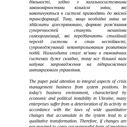
діяльності, згідно з загальносистемними
закономірностями кількісні зміни, які
накопичуються в системі призводять до якісної
трансформації. Тому, якщо необхідні зміни не
здійснити цілеспрямовано, формою розв’язання
суперечностей стануть механізми
самоорганізації, які передбачають стихійний
перехід системи в стан нестійкості,
супроводжуваний неконтрольованим розвитком
подій.
Налагодити сталі зв’язки в економічних
системах дуже складно, тому все більшої ваги
набуває запровадження на підприємствах
антикризового управління.
The paper paid attention to integral aspects of crisis
management business from system positions. In
today's business environment, characterized by
economic and political instability in Ukraine, many
enterprises suffer from a deterioration of its activity in
accordance with the laws of wide quantitative
changes that accumulate in the system lead to a
qualitative transformation. Therefore, if changes are
not required to carry out purposeful form of resolving