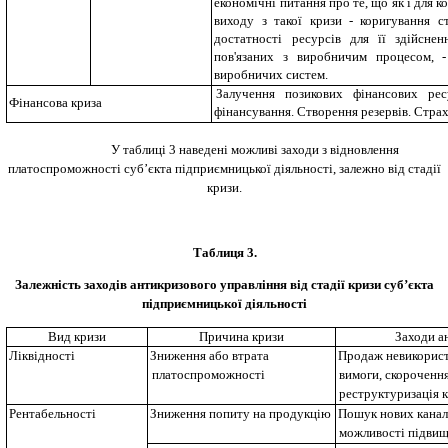
економічні питання про те, що як і для 
виходу з такої кризи - коригування с
достатності ресурсів для її здійснен
пов'язаних з виробничим процесом, -
виробничих систем.
Залучення позикових фінансових ре
Ф
і
нансов
а криза
фінансування. Створення резервів. Страх
У таблиці 3 наведені можливі заходи з відновлення
платоспроможності суб’єкта підприємницької діяльності, залежно від стадії
кризи.
Таблиц
я
3
.
Залежність заходів антикризового управління від стадії кризи суб’єкта
підприємницької діяльності
Вид кризи
Причина кризи
Заходи а
Л
і
кв
і
дност
і
Зниження або втрата
Продаж невикорист
платоспроможності
вимоги, скорочення
реструктуризація 
Рентабельност
і
Зниження попиту на продукцію
Пошук нових каналі
можливості підвищ