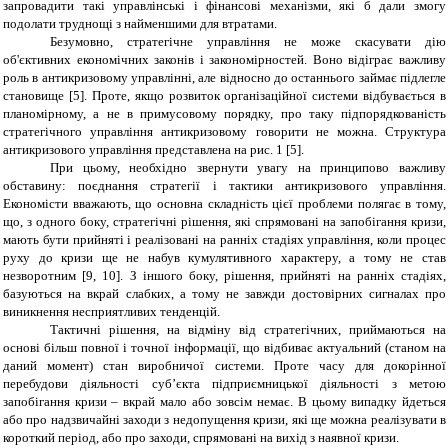
запровадити такі управлінські і фінансові механізми, які б дали змогу
подолати труднощі з найменшими для втратами.
Безумовно, стратегічне управління не може скасувати дію
об'єктивних економічних законів і закономірностей. Воно відіграє важливу
роль в антикризовому управлінні, але відносно до останнього займає підлегле
становище [5]. Проте, якщо розвиток організаційної системи відбувається в
планомірному, а не в примусовому порядку, про таку підпорядкованість
стратегічного управління антикризовому говорити не можна. Структура
антикризового управління представлена на рис. 1 [5].
При цьому, необхідно звернути увагу на принципово важливу
обставину: поєднання стратегії і тактики антикризового управління.
Економісти вважають, що основна складність цієї проблеми полягає в тому,
що, з одного боку, стратегічні рішення, які спрямовані на запобігання кризи,
мають бути прийняті і реалізовані на ранніх стадіях управління, коли процес
руху до кризи ще не набув кумулятивного характеру, а тому не став
незворотним [9, 10]. З іншого боку, рішення, прийняті на ранніх стадіях,
базуються на вкрай слабких, а тому не завжди достовірних сигналах про
виникнення несприятливих тенденцій.
Тактичні рішення, на відміну від стратегічних, приймаються на
основі більш повної і точної інформації, що відбиває актуальний (станом на
даний момент) стан виробничої системи. Проте часу для докорінної
перебудови діяльності суб’єкта підприємницької діяльності з метою
запобігання кризи – вкрай мало або зовсім немає. В цьому випадку йдеться
або про надзвичайні заходи з недопущення кризи, які ще можна реалізувати в
короткий період, або про заходи, спрямовані на вихід з наявної кризи.