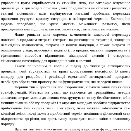
управління криза сприймається як стихійне лихо, яке загрожує існуванню
організації. У цій моделі основна увага приділяється не стратегії розвитку, а
тактиці виживання, коли вирішуються нагальні проблеми, переважає
прагнення усунути кризову ситуацію в найкоротші терміни. Еволюційна
модель передбачає, що криза містить можливість розвитку, після
проходження якої підприємство має оновитись, стати більш потужним.
Якщо ринкова ціна окремих компонентів власності перевищує
пов'язані з продажем витрати (витрати на розчищення території, знищення
неліквідних компонентів, витрати на пошук покупців, а також витрати на
оформлення угоди, включаючи податки), то продаж частини підприємства є
ефективним способом підвищення ліквідності активів і створення
фінансового потенціалу для проведення змін в частині.
Також поширеним в теорії є підхід до типізації антикризових
процесів, який ґрунтуються на праві користування власністю. В цьому
випадку для розробки і реалізації ефективної антикризової програми
необхідно обрати тип процесу зміни функціонування, які наведені нижче.
Перший тип – зростання або скорочення, кількісні зміни без якісних
трансформацій. Мається на увазі, що вдаючись до традиційних методів
зниження витрат, можна до певних меж зрушувати точку беззбитковості в бік
менших значень обсягу продажів і в окремих випадках зробити підприємство
прибутковим без якісних змін. Той ефект, який можуть забезпечити такі
кількісні зміни, іноді може в прийнятний термін поліпшити фінансовий стан
підприємства до рівня, що дасть змогу проводити якісні зміни в плановому
порядку.
Другий тип змін – усунення перешкод в процесів функціонування –