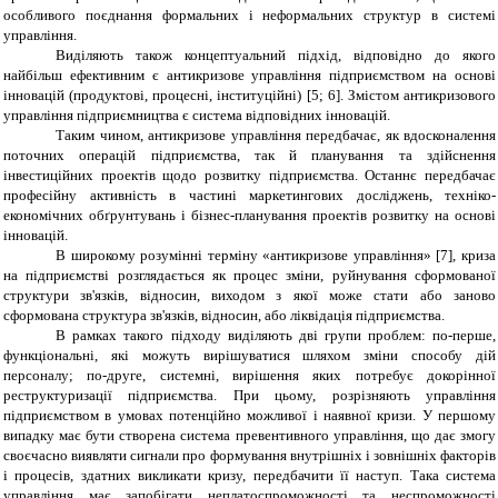
особливого поєднання формальних і неформальних структур в системі
управління.
Виділяють також концептуальний підхід, відповідно до якого
найбільш ефективним є антикризове управління підприємством на основі
інновацій (продуктові, процесні, інституційні) [5; 6]. Змістом антикризового
управління підприємництва є система відповідних інновацій.
Таким чином, антикризове управління передбачає, як вдосконалення
поточних операцій підприємства, так й планування та здійснення
інвестиційних проектів щодо розвитку підприємства. Останнє передбачає
професійну активність в частині маркетингових досліджень, техніко-
економічних обґрунтувань і бізнес-планування проектів розвитку на основі
інновацій.
В широкому розумінні
терміну «антикризове управління» [7], криза
на підприємстві розглядається як процес зміни, руйнування сформованої
структури зв'язків, відносин, виходом з якої може стати або заново
сформована структура зв'язків, відносин, або ліквідація підприємства.
В рамках такого підходу
виділяють дві групи проблем: по-перше,
функціональні, які можуть вирішуватися шляхом зміни способу дій
персоналу; по-друге, системні, вирішення яких потребує докорінної
реструктуризації підприємства. При цьому, розрізняють управління
підприємством в умовах потенційно можливої і наявної кризи. У першому
випадку має бути створена система превентивного управління, що дає змогу
своєчасно виявляти сигнали про формування внутрішніх і зовнішніх факторів
і процесів, здатних викликати кризу, передбачити її наступ. Така система
управління має запобігати неплатоспроможності та неспроможності