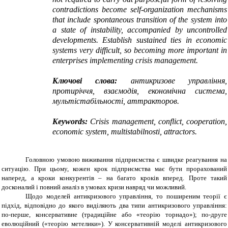
contradictions become self-organization mechanisms
that include spontaneous transition of the system into
a state of instability, accompanied by uncontrolled
developments. Establish sustained ties in economic
systems very difficult, so becoming more important in
enterprises implementing crisis management.
Ключові слова:
антикризове управління,
протиріччя, взаємодія, економічна система,
мультістабільності, аттракторов.
Keywords
:
Crisis management, conflict, cooperation,
economic system, multistabilnosti, attractors.
Головною умовою виживання підприємства є швидке реагування на
ситуацію. При цьому, кожен крок підприємства має бути прорахований
наперед, а кроки конкурентів – на багато кроків вперед. Проте такий
досконалий і повний аналіз в умовах кризи навряд чи можливий.
Щодо моделей антикризового управління, то поширеним теорії є
підхід, відповідно до якого виділяють два типи антикризового управління:
по-перше, консервативне (традиційне або «теорію торнадо»); по-друге
еволюційний («теорію метелики»). У консервативній моделі антикризового