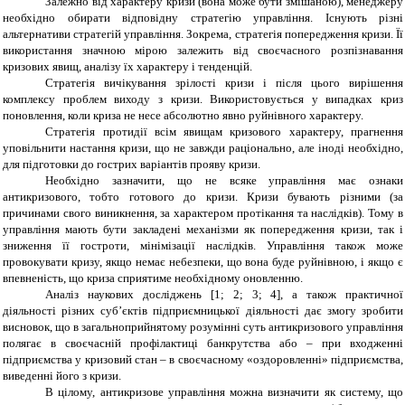
Залежно від характеру кризи (вона може бути змішаною), менеджеру
необхідно обирати відповідну стратегію управління. Існують різні
альтернативи стратегій управління. Зокрема, стратегія попередження кризи. Її
використання значною мірою залежить від своєчасного розпізнавання
кризових явищ, аналізу їх характеру і тенденцій.
Стратегія вичікування зрілості кризи і після цього вирішення
комплексу проблем виходу з кризи. Використовується у випадках криз
поновлення, коли криза не несе абсолютно явно руйнівного характеру.
Стратегія протидії всім явищам кризового характеру, прагнення
уповільнити настання кризи, що не завжди раціонально, але іноді необхідно,
для підготовки до гострих варіантів прояву кризи.
Необхідно зазначити, що не всяке управління має ознаки
антикризового, тобто готового до кризи. Кризи бувають різними (за
причинами свого виникнення, за характером протікання та наслідків). Тому в
управління мають бути закладені механізми як попередження кризи, так і
зниження її гостроти, мінімізації наслідків. Управління також може
провокувати кризу, якщо немає небезпеки, що вона буде руйнівною, і якщо є
впевненість, що криза сприятиме необхідному оновленню.
Аналіз наукових досліджень [1; 2; 3; 4], а також практичної
діяльності різних суб’єктів підприємницької діяльності дає змогу зробити
висновок, що в загальноприйнятому розумінні суть антикризового управління
полягає в своєчасній профілактиці банкрутства або – при входженні
підприємства у кризовий стан – в своєчасному «оздоровленні» підприємства,
виведенні його з кризи.
В цілому, антикризове управління можна визначити як систему, що