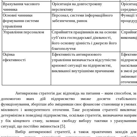
Врахування часового
Орієнтація на довгострокову
Орієнтац
чинника
перспективу
середньо
Основні чинники
Персонал, системи інформаційного
Функції т
формування системи
забезпечення, ринок
процедури
управління
Управління
персоналом
Сприйняття працівників як на основи
Сприйнят
суб’єкта господарської діяльності,
виконавц
його основну цінність і джерело його
благополуччя
Оц
і
нка
Ефективність антикризового
Ефективн
е
фективност
і
управління визначається відсутністю
підприєм
кризової ситуації на підприємстві,
наскільк
викликаної внутрішніми причинами
в змозі р
змінювати
оточенн
Антикризова стратегія дає відповідь на питання – яким способом, за
допомогою яких дій підприємство зможе досягти стабільного
функціонування, зберігши або зміцнивши своє фінансове становище в умовах
мінливого і конкурентного оточення. Таке розуміння стратегії виключає
детермінізм в поведінці підприємства, оскільки стратегія, визначаючи напрям
у бік кінцевого стану, залишає свободу вибору тактики з урахуванням
ситуації, що постійно змінюється [5].
Вибір антикризової стратегії, а також практичних заходів для