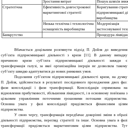
Зростання витрат
Пошук шляхів зниж
Стратег
ічна
Ефективність довгострокової
Коригування страте
маркетингової стратегії
підприємницької д
виробництва
Низька технічна і технологічна
Модернізація 
оснащеність виробництва
застосовуваної тех
Банкрутство
Процедура ліквідац
Вбачається доцільним розглянути підхід П. Дойля до виведення
суб’єкта підприємницької діяльності з кризи [11]. В даному випадку
причиною кризи суб’єкта підприємницької діяльності завжди є
трансформація галузі, за якої організаційна інерція не дозволила такому
суб’єкту швидко адаптуватися до нових ринкових умов.
Подолання суб’єктом підприємницької діяльності кризи, на думку
П. Дойля, здійснюється в результаті послідовного проходження двох фаз:
фази консолідації і фази трансформації. Консолідація спрямована на
відновлення прибутковості, збільшення ліквідності, і в основному пов'язана з
цільовим управлінням поточними грошовими потоками підприємства.
Основна увага у фазі консолідації приділяється фінансовим цілям
підприємства.
У свою чергу, трансформація передбачає докорінні зміни в образі
діяльності підприємства, перегляд стратегії та інше. Основна увага в фазі
трансформації приділяється маркетинговим цілям підприємства. Тут