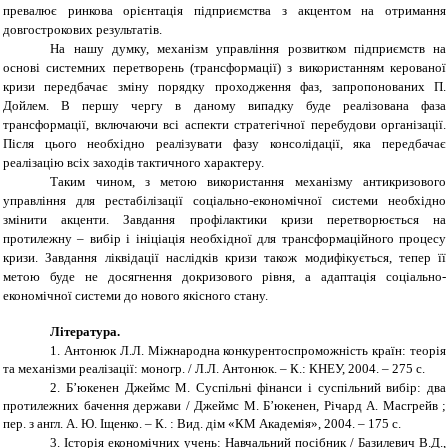
превалює ринкова орієнтація підприємства з акцентом на отримання
довгострокових результатів.
На нашу думку, механізм управління розвитком підприємств на
основі системних перетворень (трансформації) з використанням керованої
кризи передбачає зміну порядку проходження фаз, запропонованих П.
Дойлем. В першу чергу в даному випадку буде реалізована фаза
трансформації, включаючи всі аспекти стратегічної перебудови організації.
Після цього необхідно реалізувати фазу консолідації, яка передбачає
реалізацію всіх заходів тактичного характеру.
Таким чином, з метою використання механізму антикризового
управління для рестабілізації соціально-економічної системи необхідно
змінити акценти. Завдання профілактики кризи перетворюється на
протилежну – вибір і ініціація необхідної для трансформаційного процесу
кризи. Завдання ліквідації наслідків кризи також модифікується, тепер її
метою буде не досягнення докризового рівня, а адаптація соціально-
економічної системи до нового якісного стану.
Література.
1.
Антонюк Л.Л. Міжнародна конкурентоспроможність країн: теорія
та механізми реалізації: моногр. / Л.Л. Антонюк. – К.: КНЕУ, 2004. – 275 с.
2.
Б’юкенен Джеймс
М. Суспільні фінанси і суспільний вибір: два
протилежних бачення держави / Джеймс
М. Б’юкенен, Річард А.
Масгрейв ;
пер. з англ.
А. Ю. Іщенко. – К. : Вид. дім «КМ Академія», 2004. – 175 с.
3.
Історія економічних учень: Навчальний посібник / Базилевич В.Д.,