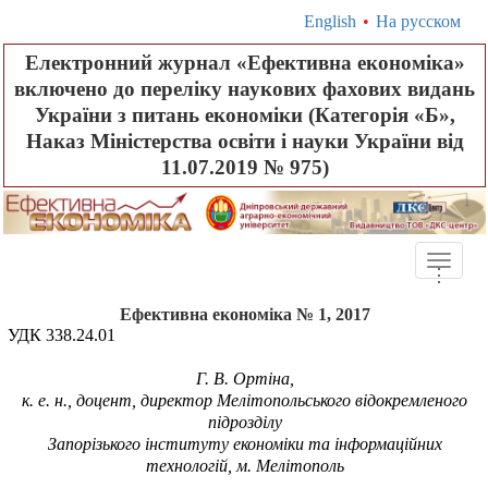
English
•
На русском
Електронний журнал «Ефективна економіка»
включено до переліку наукових фахових видань
України з питань економіки (Категорія «Б»,
Наказ Міністерства освіти і науки України від
11.07.2019 № 975)
Toggle
.
.
.
naviga
Ефективна економіка № 1, 2017
УДК 338.24.01
Г. В. Ортіна,
к. е.
н., доцент, директор Мелітопольського відокремленого
підрозділу
Запорізького інституту економіки та інформаційних
технологій, м. Мелітополь