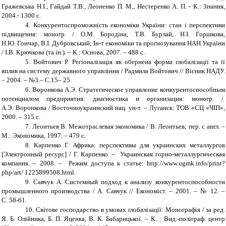
Гражевська Н.І., Гайдай Т.В., Леоненко П. М., Нестеренко А. П. - К.: Знання,
2004.- 1300 c.
4.
Конкурентоспроможність економіки України: стан і перспективи
підвищення: моногр. / О.М. Бородіна, Т.В. Бурлай, Н.І. Горшкова,
Н.Ю. Гончар, В.І. Дубровський; Ін-т економіки та прогнозування НАН України
/ І.В. Крючкова (та ін.). – К.: Основа, 2007. – 488 с.
5.
Войтович Р. Регіоналізація як обернена форма глобалізації та її
вплив на систему державного управління / Радмила Войтович // Вісник НАДУ.
– 2004. – №3.– С.15– 25.
6.
Воронкова А.Э. Стратегическое управление конкурентоспособным
потенциалом предприятия: диагностика и организация: моногр. /
А.Э. Воронкова / Восточноукраинский нац. ун-т. – Луганск: ТОВ «СЦ «ЧІП»,
2000. – 315 с.
7.
Леонтьев В. Межотраслевая экономика / В. Леонтьев; пер. с англ. –
М.: Экономика, 1997. – 479 с.
8.
Карпенко Г. Африка: перспективы для украинских металлургов
[Электронный ресурс] / Г. Карпенко. – Украинская горно-металлургическая
компания. – 2008. – Режим доступа к статье:
http://www.
ugmk.info/print?
php/art/ 1225899508.html.
9.
Савчук А. Системный подход к анализу конкурентоспособности
промышленного производства / А. Савчук // Економіст. – 2001. – № 12. –
С. 58-61.
10.
Світове господарство в умовах глобалізації: Монографія / за ред.
Я. Б. Олійника, Б. П. Яценка, В. К. Бабарицької. – К. : Вид.-поліграф. центр