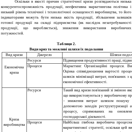
Оскільки в якості причин стратегічної кризи розглядаються низька
конкурентоспроможність продукції, неефективна маркетингова політика і
низький рівень технічної і технологічної оснащеності виробництва, то його
індикаторами можуть бути низька якість продукції, збільшення залишків
готової продукції на складі підприємства (як наслідок незатребуваності
продукції, що виробляється), зниження використання виробничих
потужностей.
Таблиця 2
.
Види криз та можливі шляхи їх подолання
Вид
кризи
Джерело
Шляхи подол
Ресурс
и
Підвищення продуктивності праці, підви
Процес
и
Маркетинг. Організаційні процеси. Ви
Економічна
Оцінка співвідношення вартості проце
криза
шляхів мінімізації витрат, пов'язаних з
економічної ефективності.
Ресурс
и
Такий вид кризи пов'язаний зі зміною яко
що використовуються у виробничому про
- зниження витрат шляхом пошуку 
допомогою заходів реструктуризації 
процесу, спрямованих на оновлен
господарської діяльності.
Криза
Процес
и
Найбільш глибока виробнича процесна
виробництва
маркетингової стратегії, оскільки цей в