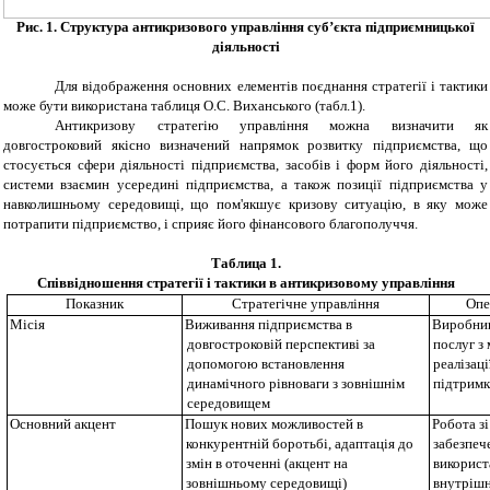
Рис
. 1
.
Структура антикризового управління суб’єкта підприємницької
діяльності
Для відображення основних елементів поєднання стратегії і тактики
може бути використана таблиця О.С. Виханського (табл.1).
Антикризову стратегію управління можна визначити як
довгостроковий якісно визначений напрямок розвитку підприємства, що
стосується сфери діяльності підприємства, засобів і форм його діяльності,
системи взаємин усередині підприємства, а також позиції підприємства у
навколишньому середовищі, що пом'якшує кризову ситуацію, в яку може
потрапити підприємство, і сприяє його фінансового благополуччя.
Таблица
1
.
Співвідношення
стратег
ії і
тактики
в
антикриз
овому
управл
іння
Показ
ник
Стратегічне
управл
іння
О
пе
Місія
Виживання підприємства в
Виробниц
довгостроковій перспективі за
послуг з
допомогою встановлення
реалізац
динамічного рівноваги з зовнішнім
підтримк
середовищем
Основний акцент
Пошук нових можливостей в
Робота з
конкурентній боротьбі, адаптація до
забезпеч
змін в оточенні (акцент на
використ
зовнішньому середовищі)
внутрішн