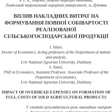
к.
е.
н.,
доцент, доцент кафедри економіки,
Львівський національний аграрний університет, м. Дубляни
ВПЛИВ НАКЛАДНИХ ВИТРАТ НА
ФОРМУВАННЯ ПОВНОЇ СОБІВАРТОСТІ
РЕАЛІЗОВАНОЇ
СІЛЬСЬКОГОСПОДАРСЬКОЇ ПРОДУКЦІЇ
I
.
Yatsiv
,
Doctor of Economics,
Acting
professors of the Department of
statistic
and analysis
,
Lviv National Agrarian University, Dubliany
S
.
Yatsiv
,
PhD
in
Economics
,
Assistant Professor
,
Associate Professor
of the
Department of economics,
Lviv National Agrarian University, Dubliany
IMPACT OF OVERHEAD EXPENSES ON FORMATION OF
FULL COSTS OF SOLD AGRICULTURAL PRODUCTS
У статті розглядається роль накладних витрат