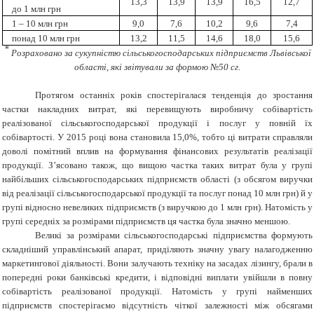
13,3
13,9
13,9
16,5
12,7
до 1 млн грн
1 – 10 млн грн
9,0
7,6
10,2
9,6
7,4
понад 10 млн грн
13,2
11,5
14,6
18,0
15,6
*
Розраховано за сукупністю сільськогосподарських підприємств Львівської
області, які звітували за формою №50 сг.
Протягом останніх років спостерігалася тенденція до зростання
частки накладних витрат, які перевищують виробничу собівартість
реалізованої сільськогосподарської продукції і послуг у повній їх
собівартості. У 2015 році вона становила 15,0%, тобто ці витрати справляли
доволі помітний вплив на формування фінансових результатів реалізації
продукції. З’ясовано також, що вищою частка таких витрат була у групі
найбільших сільськогосподарських підприємств області (з обсягом виручки
від реалізації сільськогосподарської продукції та послуг понад 10 млн грн) й у
групі відносно невеликих підприємств (з виручкою до 1 млн грн). Натомість у
групі середніх за розмірами підприємств ця частка була значно меншою.
Великі за розмірами сільськогосподарські підприємства формують
складніший управлінський апарат, приділяють значну увагу налагодженню
маркетингової діяльності. Вони залучають техніку на засадах лізингу, брали в
попередні роки банківські кредити, і відповідні виплати увійшли в повну
собівартість реалізованої продукції. Натомість у групі найменших
підприємств спостерігаємо відсутність чіткої залежності між обсягами