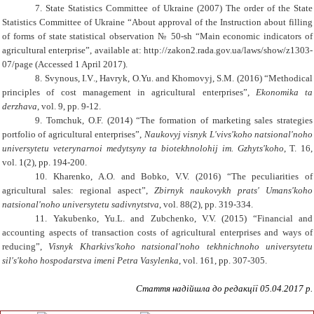
7.
State Statistics Committee of Ukraine (2007) The order of the State
Statistics Committee of Ukraine “About approval of the Instruction about filling
of forms of state statistical observation № 50-sh “Main economic indicators of
agricultural enterprise”,
available at:
http://zakon2.rada.gov.ua/laws/show/z1303-
07/page
(Accessed 1 April
2017).
8.
Svynous
,
I
.
V
.,
Havryk
,
O
.
Yu
.
and
Khomovyj
,
S
.
M
.
(2016)
“
Methodical
principles of cost management in agricultural enterprises
”,
Ekonomika ta
derzhava
, vol. 9, pp. 9-12.
9. Tomchuk, O.F. (2014)
“The formation
of marketing sales strategies
portfolio
of agricultural enterprises”,
Naukovyj visnyk L'vivs'koho natsional'noho
universytetu veterynarnoi medytsyny ta biotekhnolohij im. Gzhyts'koho
, T. 16,
vol. 1(2), pp. 194-200.
10. Kharenko, A.O. and Bobko, V.V. (2016) “The peculiarities of
agricultural sales: regional aspect”,
Zbirnyk naukovykh prats' Umans'koho
natsional'noho universytetu sadivnytstva
,
vol. 88(2), pp. 319-334.
11. Yakubenko, Yu.L. and Zubchenko, V.V. (2015) “Financial and
accounting aspects of transaction costs of agricultural enterprises and ways of
reducing”,
Visnyk Kharkivs'koho natsional'noho tekhnichnoho universytetu
sil's'koho hospodarstva imeni Petra Vasylenka
,
vol. 161, pp. 307-305.
Стаття надійшла до редакції
05
.0
4
.2017 р.