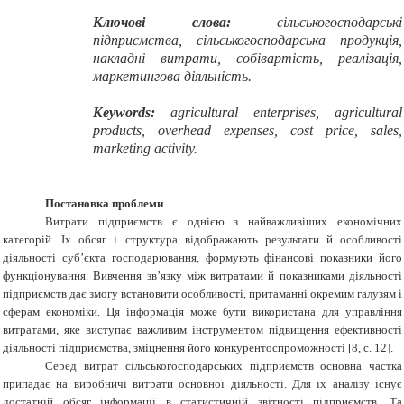
Ключові слова:
сільськогосподарські
підприємства, сільськогосподарська продукція,
накладні витрати, собівартість, реалізація,
маркетингова діяльність.
Keywords:
agricultural enterprises, agricultural
products, overhead expenses, cost price, sales,
marketing activity.
Постановка проблеми
Витрати підприємств є однією з найважливіших економічних
категорій. Їх обсяг і структура відображають результати й особливості
діяльності суб’єкта господарювання, формують фінансові показники його
функціонування. Вивчення зв’язку між витратами й показниками діяльності
підприємств дає змогу встановити особливості, притаманні окремим галузям і
сферам економіки. Ця інформація може бути використана для управління
витратами, яке виступає важливим інструментом підвищення ефективності
діяльності підприємства, зміцнення його конкурентоспроможності [8, с. 12].
Серед витрат сільськогосподарських підприємств основна частка
припадає на виробничі витрати основної діяльності. Для їх аналізу існує
достатній обсяг інформації в статистичній звітності підприємств. Та