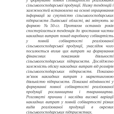
у формуванні повної собівартості реалізованої
сільськогосподарської продукції. Низку тенденцій і
залежностей встановлено на основі опрацювання
інформації за сукупністю сільськогосподарських
підприємств Львівської області, які звітують за
формою №50-сг. Протягом останніх років
спостерігається тенденція до зростання частки
накладних витрат понад виробничу собівартість
у повній собівартості реалізованої
сільськогосподарської продукції, унаслідок чого
посилюється вплив цих витрат на формування
фінансових показників діяльності
сільськогосподарських підприємств. Досліджено
залежність обсягу накладних витрат від розмірів
сільськогосподарських підприємств. Показано
зв’язок накладних витрат з маркетинговою
діяльністю підприємств. Показані відмінності у
формуванні повної собівартості реалізованої
продукції рослинництва і тваринництва.
Розглянуті причини і наслідки високої варіації
накладних витрат у повній собівартості різних
видів реалізованої продукції в окремих
сільськогосподарських підприємствах.