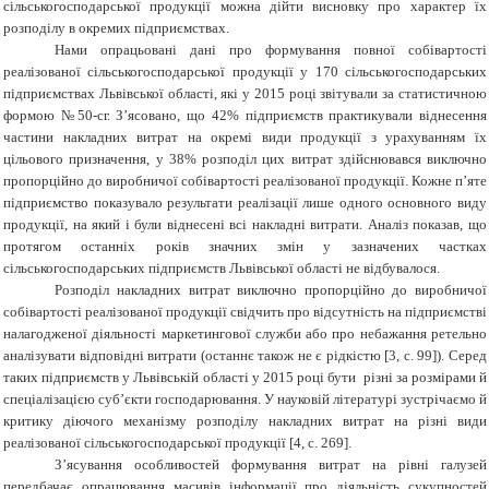
сільськогосподарської продукції можна дійти висновку про характер їх
розподілу в окремих підприємствах.
Нами опрацьовані дані про формування повної собівартості
реалізованої сільськогосподарської продукції у 170 сільськогосподарських
підприємствах Львівської області, які у 2015 році звітували за статистичною
формою №50-сг. З’ясовано, що 42% підприємств практикували віднесення
частини накладних витрат на окремі види продукції з урахуванням їх
цільового призначення, у 38% розподіл цих витрат здійснювався виключно
пропорційно до виробничої собівартості реалізованої продукції. Кожне п’яте
підприємство показувало результати реалізації лише одного основного виду
продукції, на який і були віднесені всі накладні витрати. Аналіз показав, що
протягом останніх років значних змін у зазначених частках
сільськогосподарських підприємств Львівської області не відбувалося.
Розподіл накладних витрат виключно пропорційно до виробничої
собівартості реалізованої продукції свідчить про відсутність на підприємстві
налагодженої діяльності маркетингової служби або про небажання ретельно
аналізувати відповідні витрати (останнє також не є рідкістю [3, с. 99]). Серед
таких підприємств у Львівській області у 2015 році бути різні за розмірами й
спеціалізацією суб’єкти господарювання. У науковій літературі зустрічаємо й
критику діючого механізму розподілу накладних витрат на різні види
реалізованої сільськогосподарської продукції [4, с. 269].
З’ясування особливостей формування витрат на рівні галузей
передбачає опрацювання масивів інформації про діяльність сукупностей