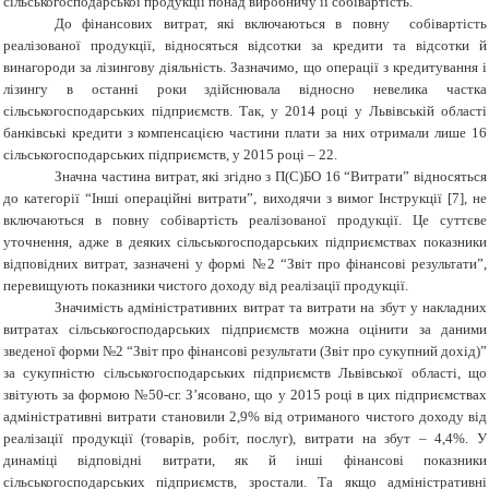
сільськогосподарської продукції понад виробничу її собівартість.
До фінансових витрат, які включаються в повну собівартість
реалізованої продукції, відносяться відсотки за кредити та відсотки й
винагороди за лізингову діяльність. Зазначимо, що операції з кредитування і
лізингу в останні роки здійснювала відносно невелика частка
сільськогосподарських підприємств. Так, у 2014 році у Львівській області
банківські кредити з компенсацією частини плати за них отримали лише 16
сільськогосподарських підприємств, у 2015 році – 22.
Значна частина витрат, які згідно з П(С)БО 16 “Витрати” відносяться
до категорії “Інші операційні витрати”, виходячи з вимог Інструкції [7], не
включаються в повну собівартість реалізованої продукції. Це суттєве
уточнення, адже в деяких сільськогосподарських підприємствах показники
відповідних витрат, зазначені у формі №2 “Звіт про фінансові результати”,
перевищують показники чистого доходу від реалізації продукції.
Значимість адміністративних витрат та витрати на збут у накладних
витратах сільськогосподарських підприємств можна оцінити за даними
зведеної форми №2 “Звіт про фінансові результати (Звіт про сукупний дохід)”
за сукупністю сільськогосподарських підприємств Львівської області, що
звітують за формою №50-сг. З’ясовано, що у 2015 році в цих підприємствах
адміністративні витрати становили 2,9% від отриманого чистого доходу від
реалізації продукції (товарів, робіт, послуг), витрати на збут – 4,4%. У
динаміці відповідні витрати, як й інші фінансові показники
сільськогосподарських підприємств, зростали. Та якщо адміністративні