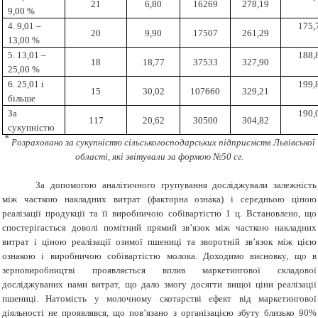
21
6,80
16269
278,19
9,00 %
4. 9,01 –
175,
20
9,90
17507
261,29
13,00 %
5. 13,01 –
188,
18
18,77
37533
327,90
25,00 %
6. 25,01 і
199,
15
30,02
107660
329,21
більше
За
190,
117
20,62
30500
304,82
сукупністю
*
Розраховано за сукупністю сільськогосподарських підприємств Львівської
області, які звітували за формою №50 сг.
За допомогою аналітичного групування досліджували залежність
між часткою накладних витрат (факторна ознака) і середньою ціною
реалізації продукції та її виробничою собівартістю 1 ц. Встановлено, що
спостерігається доволі помітний прямий зв’язок між часткою накладних
витрат і ціною реалізації озимої пшениці та зворотній зв’язок між цією
ознакою і виробничою собівартістю молока. Доходимо висновку, що в
зерновиробництві проявляється вплив маркетингової складової
досліджуваних нами витрат, що дало змогу досягти вищої ціни реалізації
пшениці. Натомість у молочному скотарстві ефект від маркетингової
діяльності не проявлявся, що пов’язано з організацією збуту близько 90%