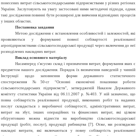
понесених витрат сільськогосподарськими підприємствами у різних регіонах
України. Заслуговують на увагу застосовані ними методичні підходи, однак
такі дослідження повинні бути розширені для вивчення відповідних процесів
у інших областях.
Постановка завдання
Метою дослідження є встановлення особливостей і залежностей, які
проявляються у формуванні повної собівартості реалізованої
агропідприємствами сільськогосподарської продукції через включення до неї
розподілених накладних витрат.
Виклад основного матеріалу
Насамперед з’ясуємо склад і призначення витрат, формування яких є
предметом нашого дослідження. Порядок їх визначення наведеній у чинній
Інструкції щодо заповнення форми державного статистичного
спостереження №50-сг “Основні економічні показники роботи
сільськогосподарських підприємств”, затвердженій Наказом Державного
комітету статистики України від 06.11.2007 р. №403. У ній зазначено, що
повна собівартість реалізованої продукції, виконаних робіт та наданих
послуг складається з виробничої собівартості, адміністративних витрат,
витрат на збут, інших операційних та фінансових витрат, які цілком
обґрунтовано можна віднести на виробництво сільськогосподарської
продукції (робіт, послуг), продукції рибництва [7]. Отже, ми розглядаємо
накладні витрати, які включаються у повну собівартість реалізованої