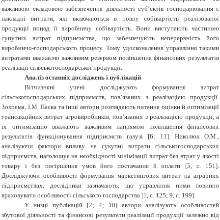
важливою складовою забезпечення діяльності суб’єктів господарювання є
накладні витрати, які включаються в повну собівартість реалізованої
продукції понад її виробничу собівартість. Вони виступають частиною
супутніх витрат підприємства, що забезпечують неперервність його
виробничо-господарського процесу. Тому удосконалення управління такими
витратами вважаємо важливим резервом поліпшення фінансових результатів
реалізації сільськогосподарської продукції.
Аналіз останніх досліджень і публікацій
Вітчизняні учені досліджують формування витрат
сільськогосподарських підприємств, пов’язаних з реалізацією продукції.
Зокрема, І.М. Паска та інші автори розглядають питання оцінки й оптимізації
трансакційних витрат агровиробників, пов’язаних з реалізацією продукції, а
їх оптимізацію вважають важливим напрямом поліпшення фінансових
результатів функціонування підприємств галузі [6; 11]. Николюк О.М.,
аналізуючи фактори впливу на сукупні витрати сільськогосподарських
підприємств, наголошує на необхідності мінімізації витрат без втрат у якості
товару і без погіршення умов його постачання й оплати [5, с. 151].
Досліджуючи особливості формування маркетингових витрат на аграрних
підприємствах, дослідники зазначають, що управління ними повинно
враховувати особливості сільського господарства [1, с. 125; 9, с. 199].
У низці публікацій [2; 4; 10] автори аналізують особливостей
збутової діяльності та фінансові результати реалізації продукції залежно від