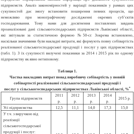
підприємств. Аналіз закономірностей у варіації показників у рамках цих
сукупностей дає змогу встановити поширення певних процесів, що
неможливо при монографічному дослідженні окремих суб’єктів
господарювання. Тому нами для досягнення поставлених завдань
проаналізовані дані сільськогосподарських підприємств Львівської області,
які звітували за статистичною формою №50-сг. Зокрема встановлено,
наскільки значимими були накладні витрати, які формують повну собівартість
реалізованої сільськогосподарської продукції і послуг у цих підприємствах
(табл. 1). З їх сукупності вилучені показники за 2014 і 2015 рік по одному
підприємству як явно нетиповому.
Таблиця 1
.
Частка накладних витрат понад виробничу собівартість у повній
собівартості реалізованої сільськогосподарської продукції і
*
послуг у сільськогосподарських підприємствах Львівської області, %
2011
2012
2013
2014
Група підприємств
2015 р.
р.
р.
р.
р.
Усі підприємства
12,5
11,1
14,0
17,3
15,0
У т.ч. з виручкою від
реалізації
сільськогосподарської
продукції і послуг: