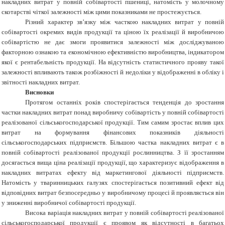
накладних витрат у повній собівартості пшениці, натомість у молочному
скотарстві чіткої залежності між цими показниками не простежується.
Різний характер зв’язку між часткою накладних витрат у повній
собівартості окремих видів продукції та ціною їх реалізації й виробничою
собівартістю не дає змоги проявитися залежності між досліджуваною
факторною ознакою та економічною ефективністю виробництва, індикатором
якої є рентабельність продукції. На відсутність статистичного прояву такої
залежності впливають також розбіжності й недоліки у відображенні в обліку і
звітності накладних витрат.
Висновки
Протягом останніх років спостерігається тенденція до зростання
частки накладних витрат понад виробничу собівартість у повній собівартості
реалізованої сільськогосподарської продукції. Тим самим зростає вплив цих
витрат на формування фінансових показників діяльності
сільськогосподарських підприємств. Більшою частка накладних витрат є в
повній собівартості реалізованої продукції рослинництва. З її зростанням
досягається вища ціна реалізації продукції, що характеризує відображення в
накладних витратах ефекту від маркетингової діяльності підприємств.
Натомість у тваринницьких галузях спостерігається позитивний ефект від
відповідних витрат безпосередньо у виробничому процесі й проявляється він
у зниженні виробничої собівартості продукції.
Висока варіація накладних витрат у повній собівартості реалізованої
сільськогосподарської продукції є проявом як відсутності в багатьох