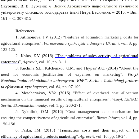
Якубенко, В. В. Зубченко //
Вісник Харківського національного технічного
університету сільського господарства імені Петра Василенка
. – 2015. – Вип.
161. – С. 307-315.
References
.
1. Artimonova, I.V. (2012) “
Features of formation marketing costs for
agricultural enterprises
”,
Formuvannia rynkovykh vidnosyn v Ukraini
,
vol.
3
, pp.
12
2-125
.
2.
Kolos, Z.V. (2016)
“The problems of sales activity of agricultural
enterprises
”,
Agrosvit
, vol. 10, pp. 8-11.
3. Kuchina S.E., Kitchenko, O.M. and Hrypas' A.O. (2014) “
About the
need for economic justification of expenses on marketing
”
,
Visnyk
Natsional'noho tekhnichnoho universytetu "KhPI". Seriia : Tekhnichnyj prohres
ta efektyvnist' vyrobnytstva
,
vol. 64, pp. 97-100.
4. Mescheriakov, V.Ye (2016) “
Effect of overhead cost allocation
mechanism on the financial results of agricultural enterprises
”,
Visnyk KhNAU.
Seriia: Ekonomichni nauky
, vol. 1, pp. 260-271.
5. Nykoliuk, O.M. (2016) “
Cost management as a mechanism for
ensuring the competitiveness of agricultural enterprise”,
Biznes Inform
,
vol. 4, pp.
150-156.
6. Paska, I.M. (2015) “
Transaction costs and their impact on the
efficiency of agricultural products marketing
”,
Agrosvit
, vol. 16, pp. 19-24.