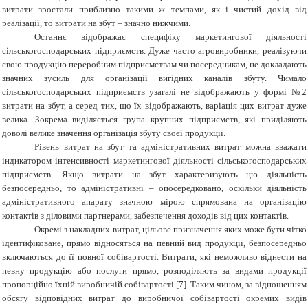
витрати зростали приблизно такими ж темпами, як і чистий дохід від
реалізації, то витрати на збут – значно нижчими.
Останнє відображає специфіку маркетингової діяльності
сільськогосподарських підприємств. Дуже часто агровиробники, реалізуючи
свою продукцію переробним підприємствам чи посередникам, не докладають
значних зусиль для організації вигідних каналів збуту. Чимало
сільськогосподарських підприємств узагалі не відображають у формі №2
витрати на збут, а серед тих, що їх відображають, варіація цих витрат дуже
велика. Зокрема виділяється група крупних підприємств, які приділяють
доволі велике значення організація збуту своєї продукції.
Рівень витрат на збут та адміністративних витрат можна вважати
індикатором інтенсивності маркетингової діяльності сільськогосподарських
підприємств. Якщо витрати на збут характеризують цю діяльність
безпосередньо, то адміністративні – опосередковано, оскільки діяльність
адміністративного апарату значною мірою спрямована на організацію
контактів з діловими партнерами, забезпечення доходів від цих контактів.
Окремі з накладних витрат, цільове призначення яких може бути чітко
ідентифіковане, прямо відносяться на певний вид продукції, безпосередньо
включаються до її повної собівартості. Витрати, які неможливо віднести на
певну продукцію або послуги прямо, розподіляють за видами продукції
пропорційно їхній виробничій собівартості [7]. Таким чином, за відношенням
обсягу відповідних витрат до виробничої собівартості окремих видів