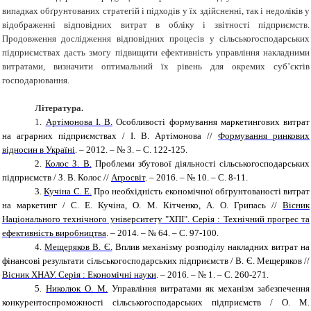
випадках обґрунтованих стратегій і підходів у їх здійсненні, так і недоліків у
відображенні відповідних витрат в обліку і звітності підприємств.
Продовження дослідження відповідних процесів у сільськогосподарських
підприємствах дасть змогу підвищити ефективність управління накладними
витратами, визначити оптимальний їх рівень для окремих суб’єктів
господарювання.
Література.
1
.
Артімонова І. В.
Особливості формування маркетингових витрат
на аграрних підприємствах / І. В. Артімонова //
Формування ринкових
відносин в Україні
. – 2012. – № 3. – С. 122-125.
2.
Колос З. В.
Проблеми збутової діяльності сільськогосподарських
підприємств / З. В. Колос //
Агросвіт
. – 2016. – № 10. – С. 8-11.
3.
Кучіна С. Е.
Про необхідність економічної обґрунтованості витрат
на маркетинг / С. Е. Кучіна, О. М. Кітченко, А. О. Грипась //
Вісник
Національного технічного університету "ХПІ". Серія : Технічний прогрес та
ефективність виробництва
. – 2014. – № 64. – С. 97-100.
4.
Мещеряков
В. Є.
Вплив механізму розподілу накладних витрат на
фінансові результати сільськогосподарських підприємств / В. Є. Мещеряков //
Вісник ХНАУ. Серія : Економічні науки
. – 2016. – № 1. – С. 260-271.
5.
Николюк О. М.
Управління витратами як механізм забезпечення
конкурентоспроможності сільськогосподарських підприємств / О. М.