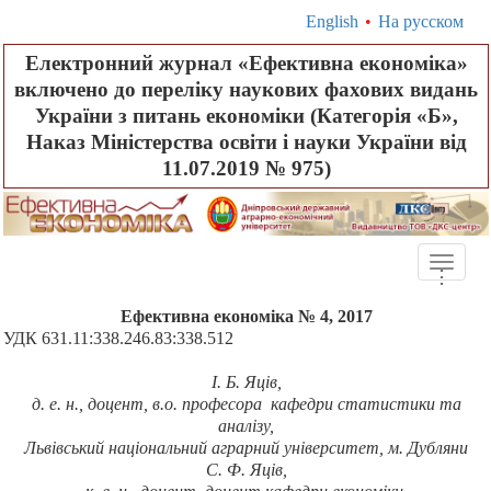
English
•
На русском
Електронний журнал «Ефективна економіка»
включено до переліку наукових фахових видань
України з питань економіки (Категорія «Б»,
Наказ Міністерства освіти і науки України від
11.07.2019 № 975)
Toggle
.
.
.
naviga
Ефективна економіка № 4, 2017
УДК 631.11:338.246.83:338.512
І.
Б.
Яців,
д.
е.
н., доцент, в.о. професора кафедри статистики та
аналізу,
Львівський національний аграрний університет, м. Дубляни
С.
Ф.
Яців,