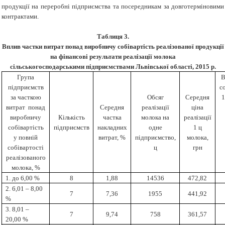
продукції на переробні підприємства та посередникам за довготерміновими
контрактами.
Таблиця
3.
Вплив частки витрат понад виробничу собівартість реалізованої продукції
на фінансові результати реалізації молока
сільськогосподарськими підприємствами Львівської області, 2015 р.
Група
В
підприємств
с
за часткою
Обсяг
Середня
1
витрат понад
Середня
реалізації
ціна
виробничу
Кількість
частка
молока на
реалізації
собівартість
підприємств
накладних
одне
1 ц
у повній
витрат, %
підприємство,
молока,
собівартості
ц
грн
реалізованого
молока, %
1. до 6,00 %
8
1,88
14536
472,82
2. 6,01 – 8,00
7
7,36
1955
441,92
%
3. 8,01 –
7
9,74
758
361,57
20,00 %