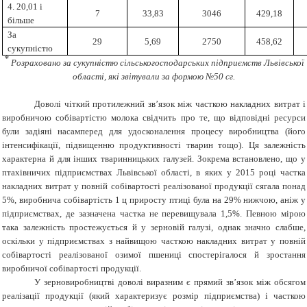
4. 20,01 і
7
33,83
3046
429,18
більше
За
29
5,69
2750
458,62
сукупністю
*
Розраховано за сукупністю сільськогосподарських підприємств Львівської
області, які звітували за формою №50 сг.
Доволі чіткий протилежний зв’язок між часткою накладних витрат і
виробничою собівартістю молока свідчить про те, що відповідні ресурси
були задіяні насамперед для удосконалення процесу виробництва (його
інтенсифікації, підвищенню продуктивності тварин тощо). Ця залежність
характерна й для інших тваринницьких галузей. Зокрема встановлено, що у
птахівничих підприємствах Львівської області, в яких у 2015 році частка
накладних витрат у повній собівартості реалізованої продукції сягала понад
5%, виробнича собівартість 1 ц приросту птиці була на 29% нижчою, аніж у
підприємствах, де зазначена частка не перевищувала 1,5%. Певною мірою
така залежність простежується й у зерновій галузі, однак значно слабше,
оскільки у підприємствах з найвищою часткою накладних витрат у повній
собівартості реалізованої озимої пшениці спостерігалося й зростання
виробничої собівартості продукції.
У зерновиробництві доволі виразним є прямий зв’язок між обсягом
реалізації продукції (який характеризує розмір підприємства) і часткою