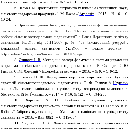
Николюк //
Бізнес Інформ
. – 2016. – № 4. – С. 150-156.
6.
Паска І. М.
Трансакційні витрати та їх вплив на ефективність збуту
сільськогосподарської продукції / І. М. Паска //
Агросвіт
. – 2015. – № 16. – С.
19-24.
7. Про затвердження Інструкції щодо заповнення форми державного
статистичного спостереження № 50-сг “Основні економічні показники
роботи сільськогосподарських підприємстві” : Наказ Державного комітету
статистики України від 06.11.2007 р. № 403
[Електронний ресурс] /
Державний комітет статистики України. – Режим доступу :
http://zakon2.rada.gov.ua/laws/show/z1303-07/page.
8.
Свиноус І. В.
Методичні засади формування системи управління
витратами на сільськогосподарських підприємствах / І. В. Свиноус, О. Ю.
Гаврик, С. М. Хомовий //
Економіка та держава
. – 2016. – № 9. – С. 9-12.
9.
Томчук О. Ф.
Формування портфеля маркетингових збутових
стратегій сільськогосподарських підприємств / О. Ф. Томчук //
Науковий
вісник Львівського національного університету ветеринарної медицини та
біотехнологій ім. Ґжицького
. – 2014. – Т. 16, № 1(2). – С. 194-200.
10.
Харенко А. О.
Особливості збутової діяльності
сільськогосподарських підприємств: регіональні аспекти / А. О. Харенко, В. В.
Бобко //
Збірник наукових праць Уманського національного університету
садівництва
. – 2016. – Вип. 88(2). – С. 319-334.
11.
Якубенко Ю. Л.
Фінансово-обліковий аспект трансакційних
витрат сільськогосподарських підприємств та шляхи їх скорочення / Ю. Л.