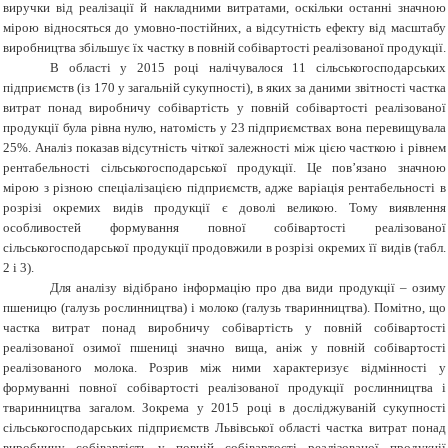
виручки від реалізації й накладними витратами, оскільки останні значною
мірою відносяться до умовно-постійних, а відсутність ефекту від масштабу
виробництва збільшує їх частку в повній собівартості реалізованої продукції.
В області у 2015 році налічувалося 11 сільськогосподарських
підприємств (із 170 у загальній сукупності), в яких за даними звітності частка
витрат понад виробничу собівартість у повній собівартості реалізованої
продукції була рівна нулю, натомість у 23 підприємствах вона перевищувала
25%. Аналіз показав відсутність чіткої залежності між цією часткою і рівнем
рентабельності сільськогосподарської продукції. Це пов’язано значною
мірою з різною спеціалізацією підприємств, адже варіація рентабельності в
розрізі окремих видів продукції є доволі великою. Тому виявлення
особливостей формування повної собівартості реалізованої
сільськогосподарської продукції продовжили в розрізі окремих її видів (табл.
2 і 3).
Для аналізу відібрано інформацію про два види продукції – озиму
пшеницю (галузь рослинництва) і молоко (галузь тваринництва). Помітно, що
частка витрат понад виробничу собівартість у повній собівартості
реалізованої озимої пшениці значно вища, аніж у повній собівартості
реалізованого молока. Розрив між ними характеризує відмінності у
формуванні повної собівартості реалізованої продукції рослинництва і
тваринництва загалом. Зокрема у 2015 році в досліджуваній сукупності
сільськогосподарських підприємств Львівської області частка витрат понад
виробничу собівартість у повній собівартості реалізованої продукції