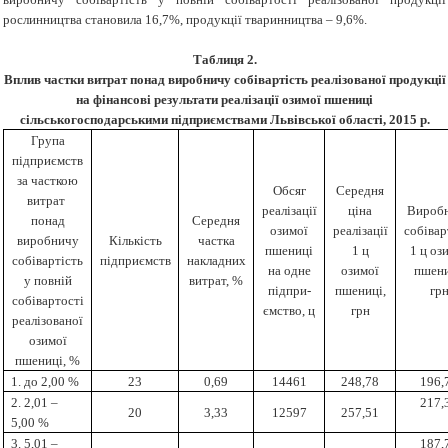
рослинництва становила 16,7%, продукції тваринництва – 9,6%.
Таблиця 2
.
Вплив частки витрат понад виробничу собівартість реалізованої продукції
на фінансові результати реалізації озимої пшениці
сільськогосподарськими підприємствами Львівської області, 2015 р.
Група
підприємств
за часткою
Обсяг
Середня
витрат
реалізації
ціна
Вироб
понад
Середня
озимої
реалізації
собівар
виробничу
Кількість
частка
пшениці
1 ц
1 ц оз
собівартість
підприємств
накладних
на одне
озимої
пшени
у повній
витрат, %
підпри­
пшениці,
гр
собівартості
ємство, ц
грн
реалізованої
озимої
пшениці, %
1. до 2,00 %
23
0,69
14461
248,78
196,
2. 2,01 –
217,
20
3,33
12597
257,51
5,00 %
3. 5,01 –
187,