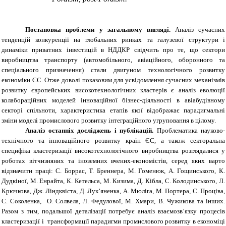
Постановка проблеми у загальному вигляді.
Аналіз сучасних
тенденцій конкуренції на глобальних ринках та галузевої структури і
динаміки приватних інвестицій в НДДКР свідчить про те, що сектори
виробництва транспорту (автомобільного, авіаційного, оборонного та
спеціального призначення) стали двигуном технологічного розвитку
економіки ЄС. Отже доволі показовим для усвідомлення сучасних механізмів
розвитку європейських високотехнологічних кластерів є аналіз еволюції
колабораційних моделей інноваційної бізнес-діяльності в авіабудівному
секторі спільноти, характеристика етапів якої відображає парадигмальні
зміни моделі промислового розвитку інтеграційного угруповання в цілому.
Аналіз останніх досліджень і публікацій.
Проблематика науково-
технічного та інноваційного розвитку країн ЄС, а також секторальна
специфіка кластеризації високотехнологічного виробництва розглядалися у
роботах вітчизняних та іноземних вчених-економістів, серед яких варто
відзначити праці: С. Боррас, T. Бреннера, М. Гоменюк, А.
Гощинського, К.
Дудкіної, М. Енрайта, К. Кетельса, М. Кизима, Д. Кібла, С. Колодинського, Л.
Крючкова, Дж. Ліндквіста, Д. Лук’яненка, A. Мюліга, М. Портера, С. Проціва,
C. Соколенка, О. Солвела, Л. Федулової, М. Хмари, В. Чужикова та інших.
Разом з тим, подальшої деталізації потребує аналіз взаємозв’язку процесів
кластеризації і трансформації парадигми промислового розвитку в економіці