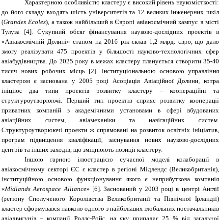
Характерною особливістю кластеру є високий рівень наукомісткості:
до його складу входять шість університетів та 12 великих інженерних шкіл
(
Grandes Ecoles
), а також найбільший в Європі авіакосмічний кампус в місті
Тулуза [4]. Сукупний обсяг фінансування науково-дослідних проектів в
«Авіакосмічній Долині» станом на 2016 рік склав 1,2 млрд. євро, що дало
змогу реалізувати 475 проектів у більшості науково-технологічних сфер
авіабудівництва. До 2025 року в межах кластеру планується створити 35-40
тисяч нових робочих місць
[
2
]
. Інституціональною основою управління
кластером є заснована у 2005 році Асоціація Авіаційної Долини, котра
ініціює два типи проектів розвитку кластеру – коопераційні та
структуроутворюючі. Перший тип проектів сприяє розвитку кооперації
приватних компаній з академічними установами в сфері вбудованих
авіаційних систем, авіамеханіки та навігаційних систем.
Структуроутворюючі проекти ж спрямовані на розвиток освітніх ініціатив,
програм підвищення кваліфікації, заснування нових науково-дослідних
центрів та інших заходів, що зміцнюють позиції кластеру.
Іншою гарною ілюстрацією сучасної моделі колаборації в
авіакосмічному секторі ЄС є кластер в регіоні Мідлендс (Великобританія),
інституційною основою функціонування якого є неприбуткова компанія
«
Midlands Aerospace Alliance
» [6]. Заснований у 2003 році в центрі Англії
(регіону Сполученого Королівства Великобританії та Північної Ірландії)
кластер сформувався навколо одного з найбільших глобальних постачальників
авіадвигунів – компанії Роллс-Ройс, на яку припадає 25 % від загальної