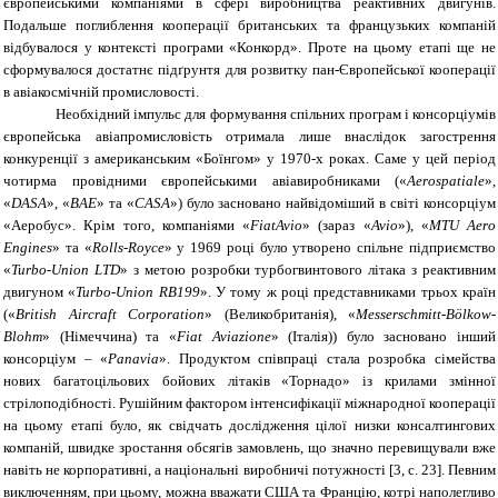
європейськими компаніями в сфері виробництва реактивних двигунів.
Подальше поглиблення кооперації британських та французьких компаній
відбувалося у контексті програми «Конкорд». Проте на цьому етапі ще не
сформувалося достатнє підґрунтя для розвитку пан-Європейської кооперації
в авіакосмічній промисловості.
Необхідний імпульс для формування спільних програм і консорціумів
європейська авіапромисловість отримала лише внаслідок загострення
конкуренції з американським «Боїнгом» у 1970-х роках. Саме у цей період
чотирма провідними європейськими авіавиробниками («
Aerospatiale
»,
«
DASA
», «
BAE
» та «
CASA
») було засновано найвідоміший в світі консорціум
«Аеробус». Крім того, компаніями «
FiatAvio
» (зараз «
Avio
»), «
MTU Aero
Engines
» та «
Rolls-Royce
» у 1969 році було утворено спільне підприємство
«
Turbo
-
Union LTD
» з метою розробки турбогвинтового літака з реактивним
двигуном «
Turbo-Union RB199
». У тому ж році представниками трьох країн
(«
British Aircraft Corporation
» (Великобританія), «
Messerschmitt-Bölkow-
Blohm
» (Німеччина) та «
Fiat Aviazione
» (Італія)) було засновано інший
консорціум – «
Panavia
». Продуктом співпраці стала розробка сімейства
нових багатоцільових бойових літаків «Торнадо» із крилами змінної
стрілоподібності. Рушійним фактором інтенсифікації міжнародної кооперації
на цьому етапі було, як свідчать дослідження цілої низки консалтингових
компаній, швидке зростання обсягів замовлень, що значно перевищували вже
навіть не корпоративні, а національні виробничі потужності
[3, с. 23]. Певним
виключенням, при цьому, можна вважати США та Францію, котрі наполегливо