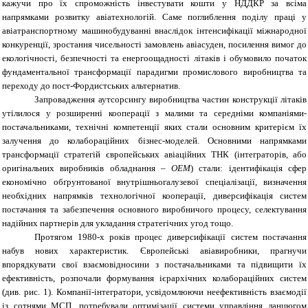
кажучи про їх спроможність інвестувати кошти у НДДКР за всіма
напрямками розвитку авіатехнологій. Саме поглиблення поділу праці у
авіатранспортному машинобудуванні внаслідок інтенсифікації міжнародної
конкуренції, зростання чисельності замовлень авіасуден, посилення вимог до
екологічності, безпечності та енергоощадності літаків і обумовило початок
фундаментальної трансформації парадигми промислового виробництва та
переходу до пост-Фордистських альтернатив.
Запровадження аутсорсингу виробництва частин конструкції літаків
утілилося у розширенні кооперації з малими та середніми компаніями-
постачальниками, технічні компетенції яких стали основним критерієм їх
залучення до колабораційних бізнес-моделей. Основними напрямками
трансформації стратегій європейських авіаційних ТНК (інтеграторів, або
оригінальних виробників обладнання –
OEM
) стали: ідентифікація сфер
економічно обґрунтованої внутрішньогалузевої спеціалізації, визначення
необхідних напрямків технологічної кооперації, диверсифікація систем
постачання та забезпечення основного виробничого процесу, селектування
надійних партнерів для укладання стратегічних угод тощо.
Протягом 1980-х років процес диверсифікації систем постачання
набув нових характеристик. Європейські авіавиробники, прагнучи
впорядкувати свої взаємовідносини з постачальниками та підвищити їх
ефективність, розпочали формування ієрархічних колабораційних систем
(див. рис. 1). Компанії-інтегратори, усвідомлюючи неефективність взаємодії
із сотнями МСП, потребували оптимізації системи управління ланцюгом