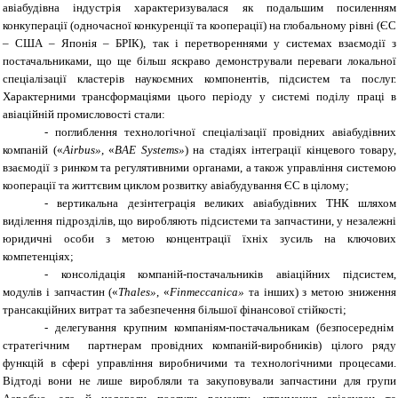
авіабудівна індустрія характеризувалася як подальшим посиленням
конкуперації (одночасної конкуренції та кооперації) на глобальному рівні (ЄС
– США – Японія – БРІК), так і перетвореннями у системах взаємодії з
постачальниками, що ще більш яскраво демонстрували переваги локальної
спеціалізації кластерів наукоємних компонентів, підсистем та послуг.
Характерними трансформаціями цього періоду у системі поділу праці в
авіаційній промисловості стали:
-
поглиблення технологічної спеціалізації провідних авіабудівних
компаній («
Airbus
»
, «
BAE Systems
»
) на стадіях інтеграції кінцевого товару,
взаємодії з ринком та регулятивними органами, а також управління системою
кооперації та життєвим циклом розвитку авіабудування ЄС в цілому;
-
вертикальна дезінтеграція великих авіабудівних ТНК шляхом
виділення підрозділів, що виробляють підсистеми та запчастини, у незалежні
юридичні особи з метою концентрації їхніх зусиль на ключових
компетенціях;
-
консолідація компаній-постачальників авіаційних підсистем,
модулів і запчастин («
Thales
»
, «
Finmeccanica
»
та інших) з метою зниження
трансакційних витрат та забезпечення більшої фінансової стійкості;
-
делегування крупним компаніям-постачальникам (безпосереднім
стратегічним партнерам провідних компаній-виробників) цілого ряду
функцій в сфері управління виробничими та технологічними процесами.
Відтоді вони не лише виробляли та закуповували запчастини для групи