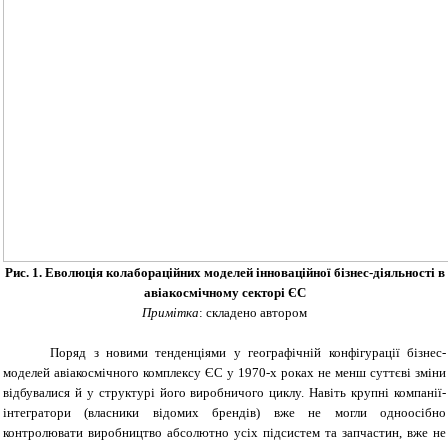
Рис. 1. Еволюція колабораційних моделей інноваційної бізнес-діяльності в
авіакосмічному секторі ЄС
Примітка
: складено автором
Поряд з новими тенденціями у географічній конфігурації бізнес-
моделей авіакосмічного комплексу ЄС у 1970-х роках не менш суттєві зміни
відбувалися й у структурі його виробничого циклу. Навіть крупні компанії-
інтегратори (власники відомих брендів) вже не могли одноосібно
контролювати виробництво абсолютно усіх підсистем та запчастин, вже не