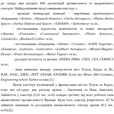
до складу якої входить 840 організацій промислового та академічного
секторів. Найвідомішими представниками кластеру є:
-
провідні міжнародні компанії – виробники оригінального
обладнання: «
Airbus
», «
Dassault
-
Aviation
», «
Stelia Aerospace
», «
Thales Alenia
Space
», «
Airbus Defense and Space
», «
SAFRAN
», «
Turbomeca
» та ін.;
-
постачальники підсистем, компонентів та нових матеріалів:
«
Alstom
», «
Freescale
», «
Continental Automotive
», «
Thales Avionics
»,
«
Goodrich
», «
Rockwell-Collis
» та ін.;
-
постачальники обладнання: «
Alema
», «
Creuzet
», «
EADS Sogerma
»,
«
Exameca
», «
Labinal
», «
Lat
é
co
è
re
», «
Liebherr Aerospace
», «
Messier
-
Bugatti
-
Dowty
», «
Potez Aeronautique
», «
Ratier Figeac
» та ін.;
-
дослідні інститути та центри:
ONERA
,
INRIA
,
CNES
,
CEA
,
CERFACS
та ін.;
-
вищі навчальні заклади: університети міст Тулуза, Бордо та По,
ISAE
,
ENAC
,
EMAC
,
INPT
,
ENSAM
,
ENSEIRB
,
Ecole des Mines Albi
-
Carmaux
,
Engineering school Tarbes
та інші [1].
Центр кластеру розміщений у французьких містах Тулуза та Бордо,
отже він об’єднує два регіони країни – Окситанія та Нова Аквітанія.
Зайнятість у кластері (124 тис. осіб) складає третину від всієї робочої сили
авіакосмічної промисловості Франції. Крім того, кластер репрезентує 45 %
зайнятих науковців та дослідників авіакосмічного сектору країни (8,5 тис.
осіб)
[2]
.