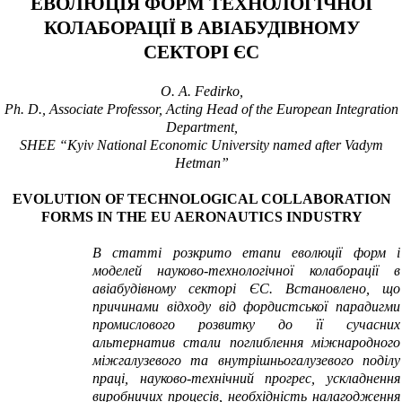
ЕВОЛЮЦІЯ ФОРМ ТЕХНОЛОГІЧНОЇ
КОЛАБОРАЦІЇ В АВІАБУДІВНОМУ
СЕКТОРІ ЄС
O. A. Fedirko
,
Ph. D., Associate Professor, Acting Head of the European Integration
Department,
SHEE “Kyiv National Economic University named after Vadym
Hetman”
EVOLUTION OF TECHNOLOGICAL COLLABORATION
FORMS IN THE EU AERONAUTICS INDUSTRY
В статті розкрито етапи еволюції форм і
моделей науково-технологічної колаборації в
авіабудівному секторі ЄС. Встановлено, що
причинами відходу від фордистської парадигми
промислового розвитку до її сучасних
альтернатив стали поглиблення міжнародного
міжгалузевого та внутрішньогалузевого поділу
праці, науково-технічний прогрес, ускладнення
виробничих процесів, необхідність налагодження