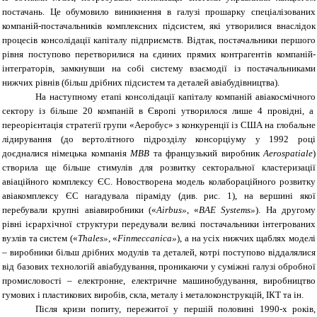
постачань. Це обумовило виникнення в галузі прошарку спеціалізованих
компаній-постачальників комплексних підсистем, які утворилися внаслідок
процесів консолідації капіталу підприємств. Відтак, постачальники першого
рівня поступово перетворилися на єдиних прямих контрагентів компаній-
інтеграторів, замкнувши на собі систему взаємодії із постачальниками
нижчих рівнів (більш дрібних підсистем та деталей авіабудівництва).
На наступному етапі консолідації капіталу компаній авіакосмічного
сектору із більше 20 компаній в Європі утворилося лише 4 провідні, а
переорієнтація стратегії групи «Аеробус» з конкуренції із США на глобальне
лідирування (до вертолітного підрозділу консорціуму у 1992 році
доєдналися німецька компанія
МВВ
та французький виробник
Aerospatiale
)
створила ще більше стимулів для розвитку секторальної кластеризації
авіаційного комплексу ЄС. Новостворена модель колабораційного розвитку
авіакомплексу ЄС нагадувала піраміду (див. рис. 1), на вершині якої
перебували крупні авіавиробники («
Airbus
»
, «
BAE Systems
»
). На другому
рівні ієрархічної структури передували великі постачальники інтегрованих
вузлів та систем («
Thales
»
, «
Finmeccanica
»
), а на усіх нижчих щаблях моделі
– виробники більш дрібних модулів та деталей, котрі поступово віддалялися
від базових технологій авіабудування, проникаючи у суміжні галузі обробної
промисловості – електронне, електричне машинобудування, виробництво
гумових і пластикових виробів, скла, металу і металоконструкцій, ІКТ та ін.
Після кризи попиту, пережитої у першій половині 1990-х років,