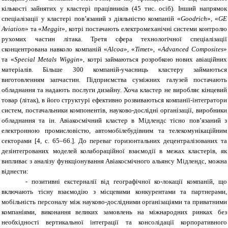
кількості зайнятих у кластері працівників (45 тис. осіб). Інший напрямок
спеціалізації у кластері пов’язаний з діяльністю компаній «
Goodrich
», «
GE
Aviation
» та «
Meggit
», котрі постачають електромеханічні системи контролю
рухомих частин літака. Третя сфера технологічної спеціалізації
сконцентрована навколо компаній «
Alcoa
», «
Timet
», «
Advanced
Composites
»
та «
Special Metals Wiggin
», котрі займаються розробкою нових авіаційних
матеріалів. Більше 300 компаній-учасниць кластеру займаються
виготовленням запчастин. Підприємства суміжних галузей постачають
обладнання та надають послуги дизайну. Хоча кластер не виробляє кінцевий
товар (літак), в його структурі ефективно розвиваються компанії-інтегратори
систем, постачальники компонентів, науково-дослідні організації, виробники
обладнання та ін. Авіакосмічний кластер в Мідлендс тісно пов’язаний з
електронною промисловістю, автомобілебудівним та телекомунікаційним
секторами
[4
, с. 65–66.
]
. До переваг горизонтальних децентралі­зованих та
дезінтегрованих моделей колабораційної взаємодії в межах кластерів, як
випливає з аналізу функціонування Авіакосмічного альянсу Мідлендс, можна
віднести:
-
позитивні екстерналії від географічної ко-локації компаній, що
включають тісну взаємодію з місцевими конкурентами та партнерами,
мобільність персоналу між науково-дослідними організаціями та приватними
компаніями, виконання великих замовлень на міжнародних ринках без
необхідності вертикальної інтеграції та консолідації корпоративного