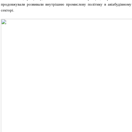
продовжували розвивали внутрішню промислову політику в авіабудівному
секторі.