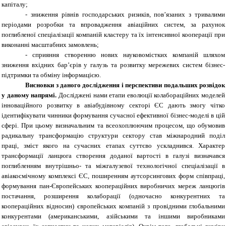
капіталу;
-
зниження рівнів господарських ризиків, пов’язаних з тривалими
періодами розробки та впровадження авіаційних систем, за рахунок
поглибленої спеціалізації компаній кластеру та їх інтенсивної кооперації при
виконанні масштабних замовлень;
-
сприяння створенню нових науковомістких компаній шляхом
зниження вхідних бар’єрів у галузь та розвитку мережевих систем бізнес-
підтримки та обміну інформацією.
Висновки з даного дослідження і перспективи подальших розвідок
у даному напрямі.
Досліджені нами етапи еволюції колабораційних моделей
інноваційного розвитку в авіабудівному секторі ЄС дають змогу чітко
ідентифікувати чинники формування сучасної ефективної бізнес-моделі в цій
сфері. При цьому визначальним та всеохоплюючим процесом, що обумовив
радикальну трансформацію структури сектору став міжнародний поділ
праці, зміст якого на сучасних етапах суттєво ускладнився. Характер
трансформації ланцюга створення доданої вартості в галузі визначався
поглибленням внутрішньо- та міжгалузевої технологічної спеціалізації в
авіакосмічному комплексі ЄС, поширенням аутсорсингових форм співпраці,
формування пан-Європейських коопераційних виробничих мереж ланцюгів
постачання, розширення колаборації (одночасно конкурентних та
коопераційних відносин) європейських компаній з провідними глобальними
конкурентами (американськими, азійськими та іншими виробниками