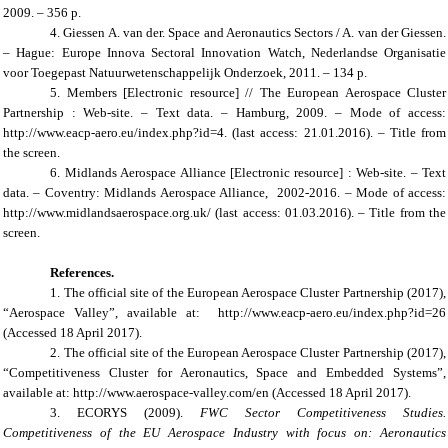
2009. – 356 p.
4. Giessen A. van der. Space and Aeronautics Sectors / A. van der Giessen.
– Hague: Europe Innova Sectoral Innovation Watch, Nederlandse Organisatie
voor Toegepast Natuurwetenschappelijk Onderzoek, 2011. – 134 p.
5. Members [Electronic resource] // The European Aerospace Cluster
Partnership : Web-site. – Text data. – Hamburg, 2009. – Mode of access:
http://www.eacp-aero.eu/index.php?id=4. (last access: 21.01.2016). – Title from
the screen.
6. Midlands Aerospace Alliance [Electronic resource] : Web-site. – Text
data. – Coventry: Midlands Aerospace Alliance, 2002-2016. – Mode of access:
http://www.midlandsaerospace.org.uk/ (last access: 01.03.2016). – Title from the
screen.
References.
1. The official site of the European Aerospace Cluster Partnership (2017),
“Aerospace Valley”, available at: http://www.eacp-aero.eu/index.php?id=26
(Accessed 18 April 2017).
2. The official site of the European Aerospace Cluster Partnership (2017),
“Competitiveness Cluster for Aeronautics, Space and Embedded Systems”,
available at: http://www.aerospace-valley.com/en (Accessed 18 April 2017).
3. ECORYS (2009).
FWC Sector Competitiveness Studies.
Competitiveness of the EU Aerospace Industry with focus on: Aeronautics