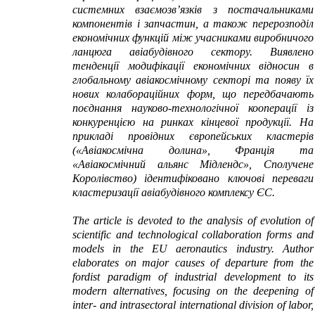
системних взаємозв’язків з постачальниками
компонентів і запчастин, а також перерозподіл
економічних функцій між учасниками виробничого
ланцюга авіабудівного сектору. Виявлено
тенденції модифікації економічних відносин в
глобальному авіакосмічному секторі та появу їх
нових колабораційних форм, що передбачають
поєднання науково-технологічної кооперації із
конкуренцією на ринках кінцевої продукції. На
прикладі провідних європейських кластерів
(«Авіакосмічна долина», Франція та
«Авіакосмічний альянс Мідлендс», Сполучене
Королівство) ідентифіковано ключові переваги
кластеризації авіабудівного комплексу ЄС.
The article is devoted to the analysis of evolution of
scientific and technological collaboration forms and
models in the EU aeronautics industry. Author
elaborates on major causes of departure from the
fordist paradigm of industrial development to its
modern alternatives, focusing on the deepening of
inter- and intrasectoral international division of labor,