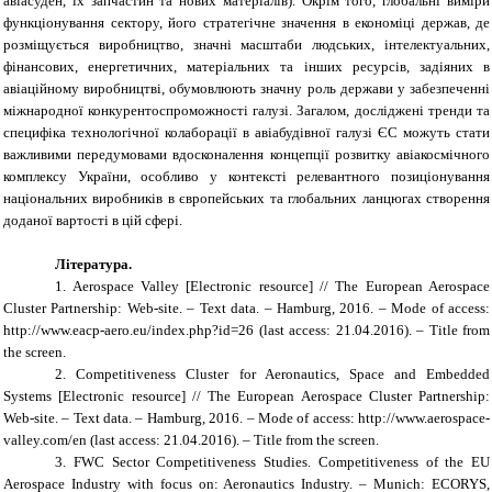
авіасуден, їх запчастин та нових матеріалів). Окрім того, глобальні виміри
функціонування сектору, його стратегічне значення в економіці держав, де
розміщується виробництво, значні масштаби людських, інтелектуальних,
фінансових, енергетичних, матеріальних та інших ресурсів, задіяних в
авіаційному виробництві, обумовлюють значну роль держави у забезпеченні
міжнародної конкурентоспроможності галузі. Загалом, досліджені тренди та
специфіка технологічної колаборації в авіабудівної галузі ЄС можуть стати
важливими передумовами вдосконалення концепції розвитку авіакосмічного
комплексу України, особливо у контексті релевантного позиціонування
національних виробників в європейських та глобальних ланцюгах створення
доданої вартості в цій сфері.
Література.
1. Aerospace Valley [Electronic resource] // The European Aerospace
Cluster Partnership: Web-site. – Text data. – Hamburg, 2016. – Mode of access:
http://www.eacp-aero.eu/index.php?id=26 (last access: 21.04.2016). – Title from
the screen.
2. Competitiveness Cluster for Aeronautics, Space and Embedded
Systems [Electronic resource] // The European Aerospace Cluster Partnership:
Web-site. – Text data. – Hamburg, 2016. – Mode of access: http://www.aerospace-
valley.com/en (last access: 21.04.2016). – Title from the screen.
3. FWC Sector Competitiveness Studies. Competitiveness of the EU
Aerospace Industry with focus on: Aeronautics Industry. – Munich: ECORYS,