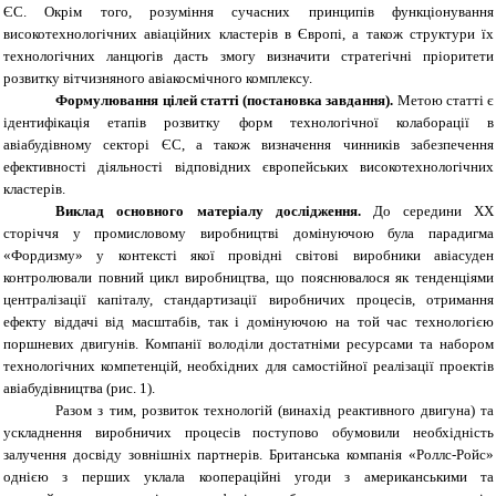
ЄС. Окрім того, розуміння сучасних принципів функціонування
високотехнологічних авіаційних кластерів в Європі, а також структури їх
технологічних ланцюгів дасть змогу визначити стратегічні пріоритети
розвитку вітчизняного авіакосмічного комплексу.
Формулювання цілей статті (постановка завдання).
Метою статті є
ідентифікація етапів розвитку форм технологічної колаборації в
авіабудівному секторі ЄС, а також визначення чинників забезпечення
ефективності діяльності відповідних європейських високотехнологічних
кластерів.
Виклад основного матеріалу дослідження.
До середини ХХ
сторіччя у промисловому виробництві домінуючою була парадигма
«Фордизму» у контексті якої провідні світові виробники авіасуден
контролювали повний цикл виробництва, що пояснювалося як тенденціями
централізації капіталу, стандартизації виробничих процесів, отримання
ефекту віддачі від масштабів, так і домінуючою на той час технологією
поршневих двигунів. Компанії володіли достатніми ресурсами та набором
технологічних компетенцій, необхідних для самостійної реалізації проектів
авіабудівництва (рис. 1).
Разом з тим, розвиток технологій (винахід реактивного двигуна) та
ускладнення виробничих процесів поступово обумовили необхідність
залучення досвіду зовнішніх партнерів. Британська компанія «Роллс-Ройс»
однією з перших уклала коопераційні угоди з американськими та