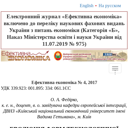
English
•
На русском
Електронний журнал «Ефективна економіка»
включено до переліку наукових фахових видань
України з питань економіки (Категорія «Б»,
Наказ Міністерства освіти і науки України від
11.07.2019 № 975)
Toggle
.
.
.
naviga
Ефективна економіка № 4, 2017
УДК 339.923: 001.895: 334: 061.1ЄС
О.
А.
Федірко,
к. е. н., доцент, в.
о. завідувача кафедри європейської інтеграції,
ДВНЗ «Київський національний економічний університет імені
Вадима Гетьмана», м. Київ