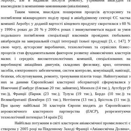
Аеробус, але й надавали послуги ремонту, утримання авіасуден та
взаємодіяли із компаніями-замовниками (авіалініями).
Таким чином, внаслідок поширення процесів аутсорсингу та
поглиблення міжнародного поділу праці в авіабудівному секторі ЄС частка
компанії Аеробус у доданій вартості кінцевого продукту скоротилася з 60 %
у 1990-х роках до 20 % у 2000-х роках і знижуватиметься надалі за умов
подальшого поглиблення спеціалізації власників провідних глобальних
авіабрендів на завершальній стадії інтеграції їхньої продукції [3, с. 147]. У
свою чергу, аутсорсинг виробничих, технологічних та сервісних бізнес-
процесів став фундаментальним фактором розвитку аівакосмічних кластерів
малих і середніх високотехнологічних компаній, спеціалізованих на
виробництві авіаційних двигунів, складових фюзеляжу, крил, оптичних
засобів, електронного забезпечення, систем контролю, комунікацій, навігації,
безпеки, обслуговування, ремонту, тренування пілотів тощо. Найпотужніші з
них за даними Європейської кластерної обсерваторії сформувалися у
Німеччині (Гамбург (близько 20 тис. зайнятих), Мюнхен (14 тис.), Аугсбург (9
тис.)), Франції (Париж (23 тис.); Тулуза (19 тис.), Бордо (10 тис.)) та
Великобританії (Блекберн (15 тис.), Ноттінгем (13 тис.), Брістоль (11 тис.)).
При цьому найбільші 36 кластерів Європи входять до Європейського
аерокосмічного кластерного партнерства (
EACP
), репрезентуючи
технологічний потенціал 14 країн
[5]
.
Найбільш потужним в світі кластером авіакосмічної промисловості є
створена у 2005 році на Південному Заході Франції «Авіакосмічна Долина»,