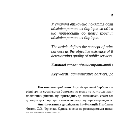
У статті визначено поняття адмін
адміністративних бар’єрів як об’є
що призводить до появи корупції
адміністративних бар’єрів.
The article defines the concept of admi
barriers as the objective existence of t
deteriorating quality of public service
Ключові слова:
адміністративний б
Key words:
administrative barriers; pol
Постановка проблеми.
Адміністративні бар’єри є о
різні групи суспільства боротися за владу та контроль над
політичних рішень, що призводить до зловживань своїм вл
доходом для бюрократичного апарату , що призводить до їх 
Аналіз останніх досліджень і публікацій
.
Проблеми 
Филюк, С.О. Черненко.
Однак, зовсім не розглядаються питан
дослідження даної теми.