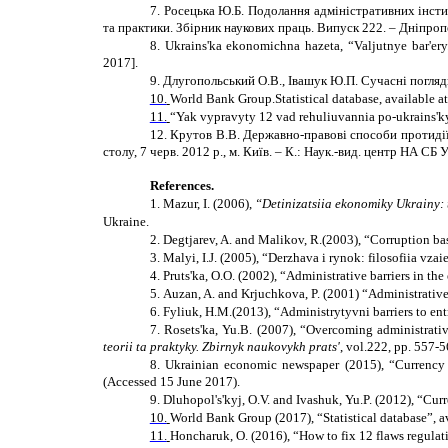
7.
Росецька Ю.Б. Подолання адміністративних інсти
та практики. Збірник наукових праць. Випуск
22
2. – Дніпроп
8.
Ukrains'ka ekonomichna hazeta, “Valjutnye bar'ery.
2017
].
9.
Длугопольський О.В., Івашук Ю.П. Сучасні погляди
10.
World Bank Group.Statistical database, available at
11.
“Yak vypravyty 12 vad rehuliuvannia po-ukrains'ky
12.
Крутов
В.В. Державно-правові способи протидії
столу, 7 черв. 2012 р., м. Київ. – К.: Наук.-вид. центр НА СБ У
References.
1.
Mazur, I. (2006),
“Detinizatsiia ekonomiky Ukrainy: 
Ukraine.
2.
Degtjarev, A. and Malikov, R.(2003), “Corruption bas
3.
Malyi, I.J. (2005), “Derzhava i rynok: filosofiia vza
4.
Pruts'ka, O.O. (2002), “Administrative barriers in th
5.
Auzan, A. and Krjuchkova, P. (2001) “Administrative
6.
Fyliuk, H.M.(2013), “Administrytyvni barriers to en
7.
Rosets'ka, Yu.B. (2007), “Overcoming administrativ
teorii ta praktyky. Zbirnyk naukovykh prats'
, vol.222, pp. 557-5
8.
Ukrainian economic newspaper (2015), “Currency ba
(
Accessed 15 June 2017
).
9.
Dluhopol's'kyj, O.V. and Ivashuk, Yu.P. (2012), “Cu
10.
World Bank Group (2017), “Statistical database”, av
11.
Honcharuk, O. (2016), “How to fix 12 flaws regulati