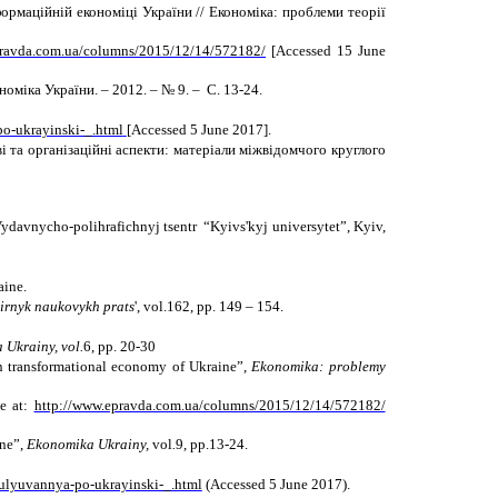
формаційній економіці України
//
Економіка: проблеми теорії
pravda.com.ua/columns/2015/12/14/572182/
[
Accessed 15 June
номіка України. – 2012
. –
№ 9. – С. 13-24.
po-ukrayinski-_.html
[Accessed 5 June 2017].
ві та організаційні аспекти: матеріали міжвідомчого круглого
Vydavnycho-polihrafichnyj tsentr “Kyivs'kyj universytet”, Kyiv,
aine.
birnyk naukovykh prats
', vol.162, pp. 149 – 154.
Ukrainy, vol.
6, pp. 20-30
 in transformational economy of Ukraine”,
Ekonomika: problemy
le at:
http://www.epravda.com.ua/columns/2015/12/14/572182/
ine”,
Ekonomika Ukrainy,
vol
.
9, pp.13-24.
egulyuvannya-po-ukrayinski-_.html
(Accessed 5 June 2017).