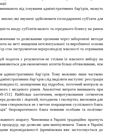
ції.
 виникають від існування адміністративних бар'єрів, можуть
 виплат, які змушені здійснювати господарюючі суб'єкти для
ність входу суб'єктів малого та середнього бізнесу на ринок
люючими та дозвільними органами через заборонені методи
мають на меті знищення інтелектуальної та виробничої основи
’
єр стає інструментом перерозподілу власності та отримання
ей податок є результатом не стільки їх власного вибору на
 виявляються для економічних агентів більш обтяжливими, ніж
ня адміністративних бар’єрів. Тому можливо лише частково
адміністративних бар’єрів слід виділити наступні: реєстрація
дповідності, захищеними від підробок; поточний контроль за
ого і місцевого рівнів. Аналогічні витрати виникають при
150-151]. Найбільш хаотичним, неврегульованим сегментом
а дозволів і ліцензій, погоджень і експертиз, висновків для
меження створюються не з метою покращення суспільного блага
ція
”
бюрократичного блага певними особами та політико-
ржавного апарату.
Чиновники в Україні традиційно прагнуть
ті процедур, що дозволяє цим маніпулювати. Також в Україні
дами відповідальності (кримінальна вже застосовується до