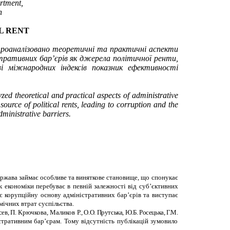
rtment,
n
L RENT
проаналізовано теоретичні та практичні аспекти
стративних бар’єрів як джерела політичної ренти,
і міжнародних індексів показник ефективності
yzed theoretical and practical aspects of administrative
ource of political rents, leading to corruption and the
dministrative barriers.
ержава займає особливе та виняткове становище, що спонукає
к економіки перебуває в певній залежності від суб’єктивних
є корупційну основу адміністративних бар
’
єрів та виступає
мічних втрат суспільства.
сев,
П. Крючкова, Маликов Р.,
О.О. Прутська, Ю.Б. Росецька, Г.М.
стративним бар’єрам. Тому відсутність публікацій зумовило