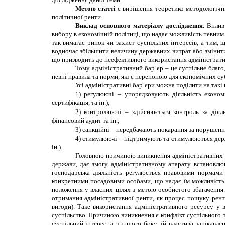
Метою статті
є вирішення теоретико-методологічних
політичної ренти.
Виклад основного матеріалу дослідження.
Вплив
вибору в економічній політиці, що надає можливість певним
так вимагає ринок чи захист суспільних інтересів, а тим,
водночас збільшити величину державних витрат або змінит
що призводить до неефективного використання адміністративн
Тому адміністративний бар’єр – це суспільне благ
певні правила та норми, які є перепоною для економічних су
Усі адміністративн
і
бар’єр
и
можна поділити на такі 
1)
регулюючі – упорядковують діяльність економі
сертифікація, та ін.);
2)
контролюючі – здійснюється контроль за діял
фінансовий аудит та ін.;
3)
санкційні – передбачають покарання за порушення 
4)
стимулюючі – підтримують та стимулюються держав
ін.).
Головною причиною виникнення адміністративних
держави, дає змогу адміністративному апарату встановлюв
господарська діяльність регулюється правовими нормами
конкретними посадовими особами, що надає їм можливість 
положення у власних цілях з метою особистого збагачення.
отримання адміністративної ренти, як процес пошуку ренти
вигоди). Таке використання адміністративного ресурсу у 
суспільство. Причиною виникнення є конфлікт суспільного т
суспільний інтерес, а з іншого боку, їй властива зацікав