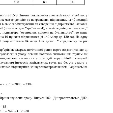
130
63
84
вся з 2015 р.
Значне покращення спостерігалося у рейтингу
зник мав тенденцію до покращення, піднявшись на 40 позицій
ьш вільне започаткування та створення підприємства. Основні
ї (показник для України — 4), кількість днів для реєстрації
до індикатора “отримання дозволу на будівництво”, то наша
а 10 пунктів підвищилася (зі 140 місця до 130-го). На одну
7 році отримала 84 місце І не дивно. У середньому на рік
’єрів як джерела політичної ренти варто відзначити, що ці
зувалося” в угоду певним політико-економічним групам чи
омадянську активність у протидії корупційній складовій
хуванням інтересів зацікавлених груп, що беруть участь у
приятиме підвищенню конкурентоспроможності національної
итет”. – 2006. – 239 с.
 с.
Збірник наукових праць. Випуск 162.- Дніпропетровськ: ДНУ,
– 88.
13. – № 6. – С. 20-30