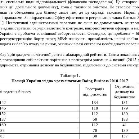
ь спеціальні види відповідальності (фінансово-господарська). Це створює 
ення дії дозвільного документу), хоча є такими за змістом. Це створює про
ила та обмеження для бізнесу лише там, де це справді важливо. Наразі р
 правилами. За підрахунками Офісу ефективного регулювання таких близько 3
[11]. Неефективні адміністративні перепони не лише не допомагають контр
адміністративні бар'єри валютного контролю, використовуючи офшори, а малі -
Україні є проблема зовнішньої заборгованості. Очевидно, ця проблема – б
о реструктуризацію боргу перед МВФ знижують привабливість нашої країни д
дати як бар’єр входу на ринок, оскільки в разі екстреної необхідності поверну
 бар’єрів джерела політичної ренти є міжнародний рейтинги. Таким показником
,
покращивши свій рейтинг порівняно з попереднім роком на 4 позиції (2015 р
підприємств, отримання дозволу на будівництво, підключення до системи електр
Таблиця 1.
Позиції України згідно з результатами Doing Business 2010-2017
Отримання
Реєстрація
ті ведення бізнесу
дозволу на
підприємства
будівництво
142
134
181
145
118
179
152
112
180
137
50
183
169
112
41
87
70
139
83
30
137