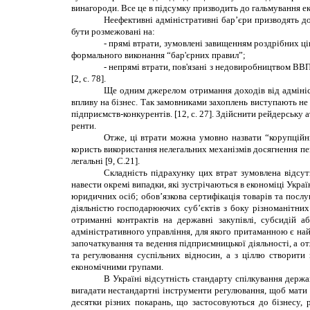
винагороди. Все це в підсумку призводить до гальмування ек
Неефективні адміністративні бар
’
єр
и
призводять до
бути розмежовані на:
- прямі втрати, зумовлені завищенням роздрібних ц
формального виконання “бар'єрних правил”;
- непрямі втрати, пов'язані з недовиробництвом ВВП
[2, с. 78]
.
Ще одним джерелом отримання доходів від адміні
впливу на бізнес. Так замовниками захоплень виступають не 
підприємств-конкурентів.
[
12,
с. 27]
. Здійснити рейдерську 
ренти.
Отже, ці втрати можна умовно назвати
“
корупційн
користь використання нелегальних механізмів досягнення пев
легальні [9, С.21].
Складність підрахунку цих втрат зумовлена відсут
навести окремі випадки, які зустрічаються в економіці Украї
юридичних осіб; обов’язкова сертифікація товарів та послу
діяльністю господарюючих суб’єктів з боку різноманітних
отриманні контрактів на державні закупівлі, субсидій 
адміністративного управління, для якого притаманною є найб
започаткування та ведення підприємницької діяльності, а о
та регулювання суспільних відносин, а з ціллю створити
економічними групами.
В Україні в
ідсутність стандарту спілкування держа
вигадати нестандартні інструменти регулювання, щоб мати м
десятки різних покарань, що застосовуються до бізнесу, 