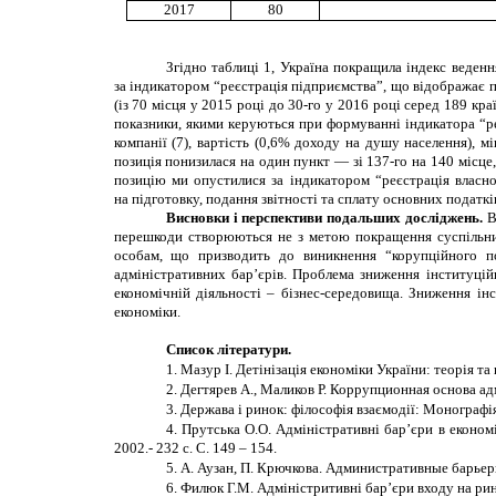
2017
80
Згідно таблиці 1, Україна покращила індекс веденн
за індикатором “реєстрація підприємства”, що відображає 
(із 70 місця у 2015 році до 30-го у 2016 році серед 189 кр
показники, якими керуються при формуванні індикатора “реєс
компанії (7), вартість (0,6% доходу на душу населення), 
позиція понизилася на один пункт — зі 137-го на 140 місце
позицію ми опустилися за індикатором “реєстрація власно
на підготовку, подання звітності та сплату основних податкі
Висновки
і перспективи подальших досліджень.
В
перешкоди створюються не з метою покращення суспільних
особам, що призводить до виникнення “корупційного под
адміністративних бар’єрів.
Проблема зниження інституційн
економічній діяльності – бізнес-середовища. Зниження і
економіки.
Список літератури
.
1.
Мазур І. Детінізація економіки України: теорія та
2.
Дегтярев А., Маликов Р. Коррупционная основа ад
3.
Держава
і ринок: філософія взаємодії: Монографі
4.
Прутська О.О. Адміністративні бар’єри в економ
2002.- 232 с. С. 149 – 154.
5.
А. Аузан, П. Крючкова. Административные барьеры
6.
Филюк Г.М. Адм
і
н
і
стритивн
і бар’єри входу на ри