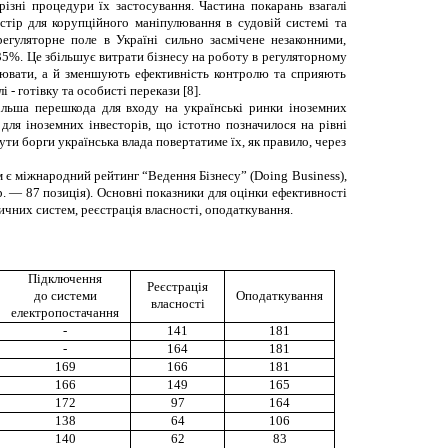
різні процедури їх застосування. Частина покарань взагалі
стір для корупційного маніпулювання в судовій системі та
егуляторне поле в Україні сильно засмічене незаконними,
5%. Це збільшує витрати бізнесу на роботу в регуляторному
олювати, а й зменшують ефективність контролю та сприяють
 готівку та особисті перекази [8].
ільша перешкода для входу на українські ринки іноземних
ля іноземних інвесторів, що істотно позначилося на рівні
ти борги українська влада повертатиме їх, як правило, через
 є міжнародний рейтинг “Ведення Бізнесу” (Doing Business),
. — 87 позиція). Основні показники для оцінки ефективності
ичних систем, реєстрація власності, оподаткування.
Підключення
Реєстрація
до системи
Оподаткування
власності
електропостачання
-
141
181
-
164
181
169
166
181
166
149
165
172
97
164
138
64
106
140
62
83