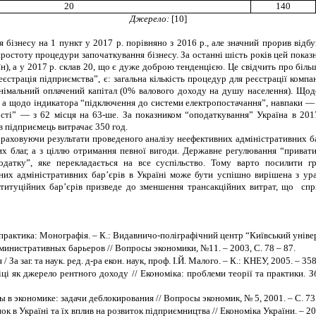
20
140
Джерело:
[10]
я бізнесу на 1 пункт у 2017 р. порівняно з 2016 р., але значний прорив відбу
простоту процедури започаткування бізнесу. За останні шість років цей пока
аїн), а у 2017 р. склав 20, що є дуже доброю тенденцією. Це свідчить про біл
трація підприємства”, є: загальна кількість процедур для реєстрації компані
мінімальний оплачений капітал (0% валового доходу на душу населення). Що
, а щодо індикатора “підключення до системи електропостачання”, навпаки — н
сті” — з 62 місця на 63-ше. За показником “оподаткування” Україна в 201
в підприємець витрачає 350 год.
раховуючи результати проведеного аналізу неефективних адміністративних бар
 благ, а з ціллю отримання певної вигоди. Державне регулювання “привати
атку”, яке перекладається на все суспільство. Тому варто посилити гр
их адміністративних бар’єрів в Україні може бути успішно вирішена з ура
нституційних бар’єрів призведе до зменшення трансакційних витрат, що с
 практика: Монографія. – К.: Видавничо-поліграфічний центр “Київський універс
министративных барьеров // Вопросы экономики, №11. – 2003, С. 78 – 87.
я
/
За заг. та наук. ред. д-ра екон. наук, проф. І.Й. Малого. – К.: КНЕУ, 2005. – 358
іці як джерело рентного доходу // Економіка: проблеми теорії та практики. 
 в экономике: задачи деблокирования // Вопросы экономик, № 5, 2001. – С. 73 
нок в Україні та їх вплив на розвиток підприємництва
//
Економіка України. – 20