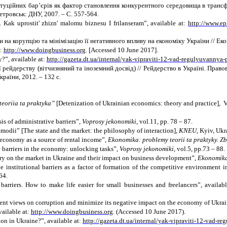
туційних бар’єрів як фактор становлення конкурентного середовища в транс
етровськ: ДНУ, 200
7.
– С. 557-564.
 Kak uprostit' zhizn' malomu biznesu I frilanseram”, available at:
http://www.e
 на корупцію та мінімізацію її негативного впливу на економіку України
//
Еко
:
http://www.doingbusiness.org
.
[Accessed 10 June 2017].
?”, available at:
http://gazeta.dt.ua/internal/yak-vipraviti-12-vad-regulyuvannya-
 рейдерству (вітчизняний та іноземний досвід)
// Рейдерство в Укра
їні. Право
країни, 2012. – 132 с.
teoriia ta praktyka”
[
Detenization of Ukrainian economics: theory and practice]
, 
is of administrative barriers”,
Voprosy jekonomiki
, vol.11, pp. 78 – 87.
iemodii” [The state and the market: the philosophy of interaction],
KNEU,
Kyiv, Ukr
e economy as a source of rental income”,
Ekonomika: problemy teorii ta praktyky. Z
 barriers in the economy: unlocking tasks”,
Voprosy jekonomiki
, vol.5, pp.73 – 88.
try on the market in Ukraine and their impact on business development”,
Ekonomika 
e institutional barriers as a factor of formation of the competitive environment
64.
rriers. How to make life easier for small businesses and freelancers”, availab
rrent views on corruption and minimize its negative impact on the economy of Ukra
ailable at:
http://www.doingbusiness.org
.
(
Accessed 10 June 2017
)
.
on in Ukraine?”, available at:
http://gazeta.dt.ua/internal/yak-vipraviti-12-vad-r