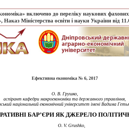
ономіка» включено до переліку наукових фахових 
, Наказ Міністерства освіти і науки України від 11
Ефективна економіка № 6, 2017
О.
В. Грушко,
а
спірант кафедри макроекономіки та державного управління,
вський національний економічний університет імені Вадима Геть
ТРАТИВН
І БАР
’
ЄРИ ЯК ДЖЕРЕЛО ПОЛІТИЧ
O. V.
Grushko,