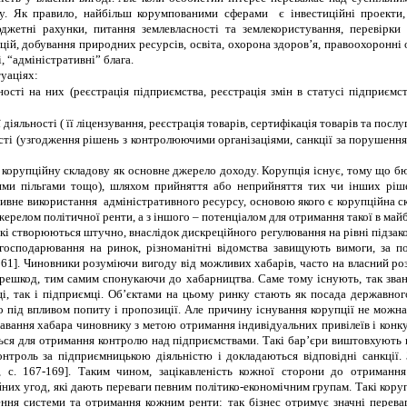
у. Як правило, найбільш корумпованими сферами є інвестиційні проекти, 
етні рахунки, питання землевласності та землекористування, перевірки су
й, добування природних ресурсів, освіта, охорона здоров’я, правоохоронні орг
і,
“
адміністративні
”
блага.
уаціях:
ності на них (реєстрація підприємства, реєстрація змін в статусі підприєм
іяльності ( її ліцензування, реєстрація товарів, сертифікація товарів та послуг
сті (узгодження рішень з контролюючими організаціями, санкції за порушення
 корупційну складову як основне джерело доходу. Корупція існує, тому що б
ми пільгами тощо), шляхом прийняття або неприйняття тих чи інших рішен
ивне використання адміністративного ресурсу, основою якого є корупційна ск
жерелом політичної ренти, а з іншого – потенціалом для отримання такої в май
кі створюються штучно, внаслідок дискреційного регулювання на рівні підзако
 господарювання на ринок, різноманітні відомства завищують вимоги, за п
561].
Чиновники розуміючи вигоду від можливих хабарів, часто на власний ро
решкод, тим самим спонукаючи до хабарництва. Саме тому існують, так зван
, так і підприємці. Об
’
єктами на цьому ринку стають як посада державного
о під впливом попиту і пропозиції. Але причину існування корупції не можн
вання хабара чиновнику з метою отримання індивідуальних привілеїв і конку
ся для отримання контролю над підприємствами. Такі бар’єри виштовхують пі
нтроль за підприємницькою діяльністю і докладаються відповідні санкції
, с. 167-169]. Таким чином, зацікавленість кожної сторони до отриманн
их угод, які дають переваги певним політико-економічним групам. Такі кор
ення системи та отримання кожним ренти: так бізнес отримує значні переваг