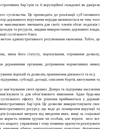
стративних бар’єрів та її корупційної складової як джерела
го суспільства. Це призводить до реалізації суб
’
єктивного
ктер державного втручання нерідко визначається не тим, чого
гне максимально зменшити для своїх членів обсяг податків і
 доходів та ресурсів, завдяки використанню державної влади,
ції суспільного блага.
 метою адміністративного регулювання економіки. Тобто, це
ва, зміна його статуту, ліцензування, отримання дозволу,
рки державними органами, дотримання нормативних вимог,
вання ліцензій та дозволів, припинення діяльності та ін.);
ідтримки, субсидії, дотації, списання боргів, квотування та
до нав
’
язування своїх правил. Довіра та підтримка населення
ав’язувати їх для обов’язкового виконання. Адже будь-яка
 суспільного ефекту. Але рішення приймаються у державі
іністративних бар’єрів. Це дозволяє використовувати своє
міністративного ресурсу, що веде до поширення корупції та
в (соціальні витрати від введення яких, вищі за соціальні
 на користь певним групам чи особам, але втрати несе все
ого апарату управління і тому повинна прагнути реалізувати
ним, чиновник обирає рентоорієнтовану поведінку, формуючи