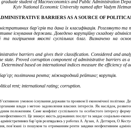
graduate student
of
Macroeconomics and Public Administration Depa
Kyiv National Economic University named after Vadym Hetma
ADMINISTRATIVE BARRIERS AS A SOURCE OF POLITICA
істративних бар’єрів та дана їх класифікація. Розглянуто та 
ктивне існування держави. Доведено корупційну складову адміні
 та погіршення якості суспільних благ. Визначено на основ
nistrative barriers and gives their classification. Considered and anal
he state.
Proved corruption component of administrative barriers as a s
s. Determined based on international indices measure the efficiency of a
ар’єр; політична рента; міжнародний рейтинг; корупція.
itical rent; international rating; corruption.
б’єктивною умовою існування держави та проявом її економічної політики. Д
 органами влади з метою задоволення власних інтересів. Як наслідок, розвито
адним положенням. Саме конфлікт суспільного та особистого інтересу форму
неефективності. Це знижує якість державних послуг та завдає соціально-еконо
адміністративних бар’єрів розглядались у роботах
А. Аузан, А. Дегтярев,
О. Косту
ня, пов’язані із пошуком та отриманням ренти завдяки неефективним адміні