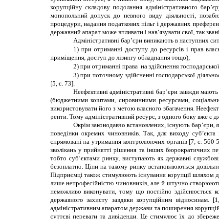
корупційну складову подолання адміністративного бар’єр
монопольний допуск до певного виду діяльності, позабюдж
процедури, надання податкових пільг і державних преференці
державний апарат може впливати і нав
’
язувати свої, так зван
Адміністративні бар’єри виникають в наступних сит
1)
при отриманні доступу до ресурсів і прав влас
приміщення, доступ до лізингу обладнання тощо);
2)
при отриманні права на здійснення господарської д
3)
при поточному здійсненні господарської діяльно
[5, с. 73].
Неефективні адміністративні бар’єри завжди мають
(бюджетними коштами, сировинними ресурсами, соціальни
використовувати його з метою власного збагачення. Неефект
ренти. Тому адміністративний ресурс, з одного боку вже є д
Окрім законодавчо встановлених, існують бар’єри, я
поведінки окремих чиновників.
Так, для
виходу суб’єкта
спрямовані на утримання контролюючих органів
[7, с. 560-
зволікань у прийнятті рішення та інших бюрократичних пе
тобто суб
’
єктами ринку, виступають як державні службовці
безоплатно. Ціни на такому ринку встановлюються довільн
Підприємці також стимулюють існування корупції шляхом да
лише непрофесійністю чиновників, але й штучно створюють
неможливо виконувати, тому що постійно здійснюється ко
державного захисту завдяки корупційним відносинам. [1
адміністративним апаратом держави та поширення корупційн
суттєві переваги та дивіденди. Це стимулює їх до збереж