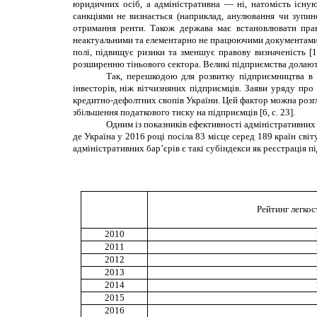
юридичних осіб, а адміністративна — ні, натомість існуют
санкціями не визнається (наприклад, анулювання чи зупин
отримання ренти. Також держава має встановлювати прав
неактуальними та елементарно не працюючими документами і
полі, підвищує ризики та зменшує правову визначеність 
розширенню тіньового сектора. Великі підприємства долають 
Так, перешкодою для розвитку підприємництва в 
інвесторів, ніж вітчизняних підприємців. Заяви уряду пр
кредитно-дефолтних свопів України. Цей фактор можна розгля
збільшення податкового тиску на підприємців [6, с. 23].
Одним із показників ефективності адміністративних
де Україна у 2016 році посіла
83 місце серед 189 країн світу
адміністративних бар’єрів є такі субіндекси як реєстрація 
Рейтинг легкос
2010
2011
2012
2013
2014
2015
2016