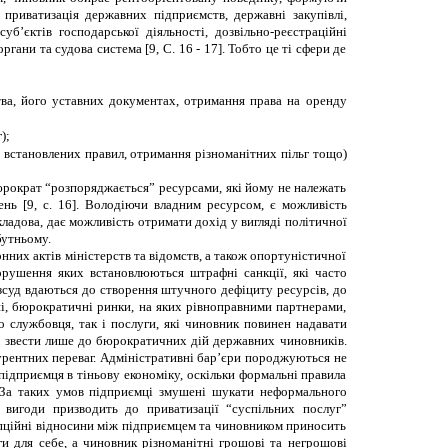
приватизація державних підприємств, державні закупівлі,
б’єктів господарської діяльності, дозвільно-реєстраційні
ани та судова система [9, С. 16 - 17]. Тобто це ті сфери де
ства, його уставних документах, отримання права на оренду
);
 встановлених правил, отримання різноманітних пільг тощо)
юрократ “розпоряджається” ресурсами, які йому не належать
ь [9, с. 16]. Володіючи владним ресурсом, є можливість
ладова, дає можливість отримати дохід у вигляді політичної
бутньому.
нних актів міністерств та відомств, а також опортуністичної
орушення яких встановлюються штрафні санкції, які часто
зсуд вдаються до створення штучного дефіциту ресурсів, до
і, бюрократичні ринки, на яких рівноправними партнерами,
 службовця, так і послуги, які чиновник повинен надавати
а звести лише до бюрократичних дій державних чиновників.
рентних переваг. Адміністративні бар
’
єри породжуються не
дприємця в тіньову економіку, оскільки формальні правила
. За таких умов підприємці змушені шукати неформального
я вигоди призводить до приватизації
“
суспільних послуг
”
упційні відносини між підприємцем та чиновником приносить
и для себе, а чиновник різноманітні грошові та негрошові