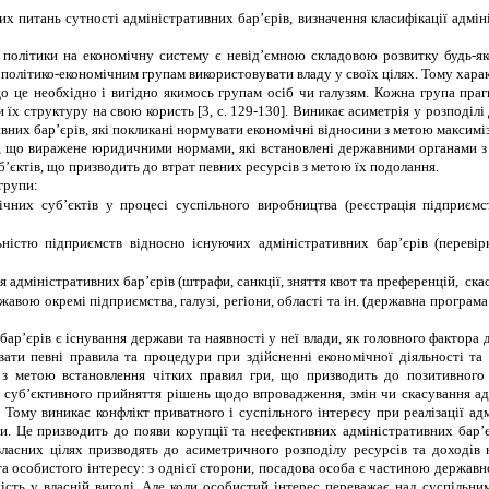
 питань сутності адміністративних бар’єрів, визначення класифікації адміні
 політики на економічну систему є невід’ємною складовою розвитку будь-яко
 політико-економічним групам використовувати владу у своїх цілях. Тому хара
 що це необхідно і вигідно якимось групам осіб чи галузям. Кожна група пра
и їх структуру на свою користь
[3, с. 129
-130
]
. Виникає асиметрія у розподілі
их бар’єрів, які покликані нормувати економічні відносини з метою максиміза
о, що виражене юридичними нормами, які встановлені державними органами з
б
’
єктів, що призводить до втрат певних ресурсів з метою їх подолання.
групи:
чних суб’єктів у процесі суспільного виробництва (реєстрація підприємст
ьністю підприємств відносно існуючих адміністративних бар’єрів (переві
адміністративних бар’єрів (штрафи, санкції, зняття квот та преференцій, скасу
ою окремі підприємства, галузі, регіони, області та ін. (державна програма п
 бар
’
єрів є існування держави та наявності у неї влади, як головного фактора 
ати певні правила та процедури при здійсненні економічної діяльності та н
 з метою встановлення чітких правил гри, що призводить до позитивного
суб’єктивного прийняття рішень щодо впровадження, змін чи скасування адм
 Тому виникає конфлікт приватного і суспільного інтересу при реалізації ад
. Це призводить до появи корупції та неефективних адміністративних бар’єрі
власних цілях призводять до асиметричного розподілу ресурсів та доходів
а особистого інтересу: з однієї сторони, посадова особа є частиною державн
леність у власній вигоді. Але коли особистий інтерес переважає над суспіль