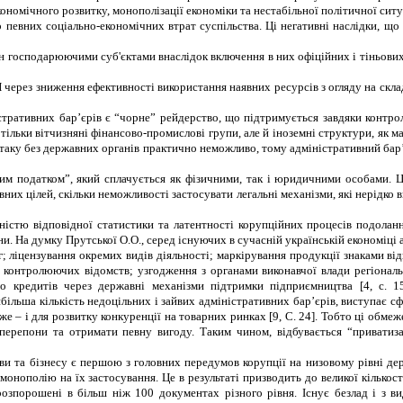
ономічного розвитку, монополізації економіки та нестабільної політичної ситуа
 певних соціально-економічних втрат суспільства. Ці негативні наслідки, що
ін господарюючими суб'єктами внаслідок включення в них офіційних і тіньових
 через зниження ефективності використання наявних ресурсів з огляду на склад
стративних бар
’
єрів є
“
чорне
”
рейдерство, що підтримується завдяки контро
тільки вітчизняні фінансово-промислові групи, але й іноземні структури, як 
атаку без державних органів практично неможливо, тому адміністративний бар
им податком
”
, який сплачується як фізичними, так і юридичними особами. Ц
них цілей, скільки неможливості застосувати легальні механізми, які нерідко
ністю відповідної статистики та латентності корупційних процесів подолан
ни. На думку Прутської О.О., серед існуючих в сучасній українській економіці 
г; ліцензування окремих видів діяльності; маркірування продукції знаками ві
 контролюючих відомств; узгодження з органами виконавчої влади регіональн
або кредитів через державні механізми підтримки підприємництва [4, с. 
ільша кількість недоцільних і зайвих адміністративних бар’єрів, виступає сфер
тже – і для розвитку конкуренції на товарних ринках [9, С. 24]. Тобто ці об
 перепони та отримати певну вигоду. Таким чином, відбувається
“
приватиза
ви та бізнесу є першою з головних передумов корупції на низовому рівні де
онополію на їх застосування. Це в результаті призводить до великої кількос
розпорошені в більш ніж 100 документах різного рівня. Існує безлад і з ви