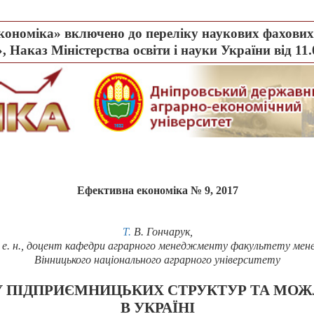
ономіка» включено до переліку наукових фахових 
, Наказ Міністерства освіти і науки України від 11
Ефективна економіка № 9, 2017
Т.
В. Гончарук
,
е. н., доцент кафедри аграрного менеджменту факультету ме
Вінницького національного аграрного університету
У
П
I
ДПРИ
ЄМНИЦЬКИХ СТРУКТУР ТА МО
В
УКРАЇНІ