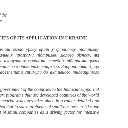
 the
w
ES OF ITS APPLICATION IN UKRAINE
чний вклад уряду країн у фінансову підтримку
іальн
их
програм
и
підтримки малого бізнесу
, які
е планування малих та середніх підприємницьких
анів за відповідною ієрархією. Запропоновано, що
забезпечити стимули до активного інноваційного
 government of the countries to the financial support of
ort programs that use developed countries of the world
neurial structures takes place in a rather detailed and
sted that to solve problems of small business in Ukraine
t of small companies as a driving factor for intensive