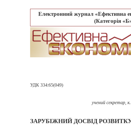
Електронний журнал «Ефективна ек
(Категорія «Б»
УДК 334:65(049)
учений секретар, к.
ЗАРУБІЖНИЙ
ДОСВ
I
Д
РОЗВИТК