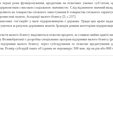
 перші роки функціонування, кредитами на пільгових умовах суб’єктам, ор
ідприємствам з високою соціальною значимістю. Слід відзначити значний вклад
іляють на товариства спільного інвестування й товариства спільного гаранту
омислові палати, Асоціації малого бізнесу [5,
c
.237].
нансових
«ін’єкцій» у мале підприємництво є держава. Уряди цих країн надаю
уватися за рахунок державних коштів. Ірландія деяким категоріям підприємці
ємств малого бізнесу
виділяються пільгові кредити, за ставкою майже вдвічі н
 Великобританії є розробка спеціальних програм підтримки малого бізнесу
(ри
 підтримки малого бізнесу через субсидування та пільгове кредитування д
тва.
Розмір субсидій таких об’єднань не перевищує 300 млн. лір на рік або 800 