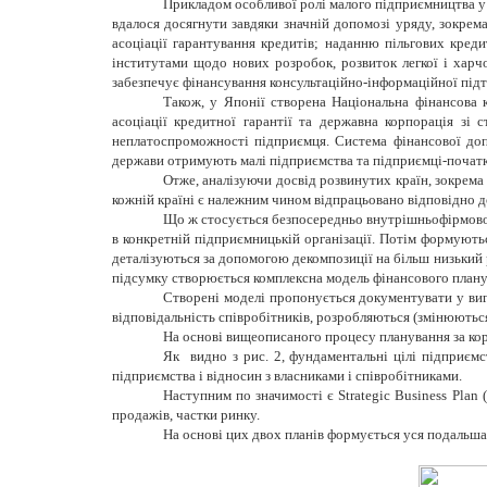
Прикладом особливої ролі малого підприємництва у 
вдалося досягнути завдяки значній допомозі уряду, зокрем
асоціації гарантування кредитів; наданню пільгових креди
інститутами щодо нових розробок, розвиток легкої і харчо
забезпечує фінансування консультаційно-інформаційної підтр
Також, у Японії створена Національна фінансова 
асоціації кредитної гарантії та державна корпорація зі
неплатоспроможності підприємця. Система фінансової до
держави отримують малі підприємства та підприємці-початк
Отже, аналізуючи досвід розвинутих країн, зокрема С
кожній країні є належним чином відпрацьовано відповідно д
Що ж стосується безпосередньо внутрішньофірмового
в конкретній підприємницькій організації. Потім формують
деталізуються за допомогою декомпозиції на більш низький 
підсумку створюється комплексна модель фінансового плану
Створені моделі пропонується документувати у вигл
відповідальність співробітників, розробляються (змінюютьс
На основі вищеописаного процесу планування за корд
Як видно з рис. 2, фундаментальні цілі підприємст
підприємства і відносин з власниками і співробітниками.
Наступним по значимості є Strategic Business Plan (
продажів, частки ринку.
На основі цих двох планів формується уся подальша