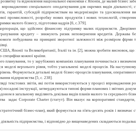
розвитку та відновлення національної економіки є Японія, де малий бізнес за
а впровадженню спеціального оподаткування для окремих видів діяльності; с
тів, гарантій, субсидій підприємствам на модернізацію та удосконалення ви
вої промисловості, розробку нових продуктів і нових технологій, створенн
имки малого бізнесу, підготовки кадрів [6,
c
.379].
корпорація, що здійснює фінансову підтримку малих підприємств. Дворівне
 страхування кредиту – знижують ризик неповернення кредитів.
Держава бе
помоги побудована
на принципі зворотної залежності між розміром фірми т
івці.
ША, Японії та Великобританії, Італії та ін. [
2
], можна зробити висновок, що
о специфіки кожної країни.
 планування, то у зарубіжних компаніях планування починається з визначенн
ся моделі верхнього рівня, тобто узагальнені моделі процесів. На наступном
рівень.
Формуються детальні моделі бізнес-процесів планування, оперативного 
вання підприємства [5,
c
. 238].
яді текстових звітів, які потім використовуються
у процесі впровадження ро
я) посадові інструкції, затверджуються типові форми планових і звітних доку
оном в загальному виділяють декілька видів планів малого та середнього бізне
ва задає Corporate Charter (статут). Він вказує на корпоративні стандарти
стратегічний бізнес-план), який формується на п'ять-десять років і визначає 
 діяльність підприємства, і відповідно до вищенаведених складаються подальш