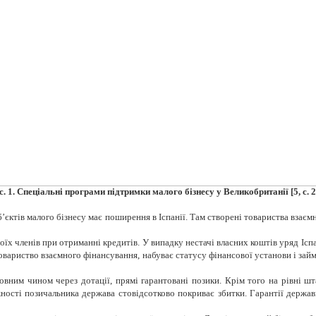
. 1. С
пеціальн
і
програм
и
підтримки малого бізнесу
у Великобританії
[5,
c
. 
’єктів малого бізнесу має поширення в Іспанії. Там створені товариства взає
оїх членів при отриманні кредитів. У випадку нестачі власних коштів уряд Іс
овариство взаємного фінансування, набуває статусу фінансової установи і зай
вним чином через дотації, прямі гарантовані позики. Крім того на рівні ш
ості позичальника держава стовідсотково покриває збитки. Гарантії держа