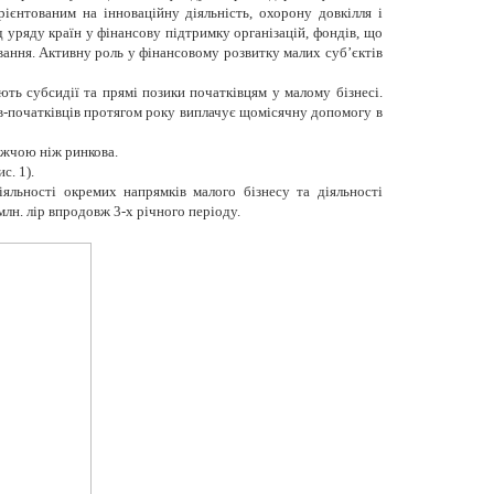
ієнтованим на інноваційну діяльність, охорону довкілля і
 уряду країн у фінансову підтримку організацій, фондів, що
вання. Активну роль у фінансовому розвитку малих суб’єктів
ть субсидії та прямі позики початківцям у малому бізнесі.
в-початківців протягом року
виплачує щомісячну допомогу в
ижчою ніж ринкова.
с. 1).
іяльності окремих напрямків малого бізнесу та діяльності
млн. лір впродовж 3-х річного періоду.