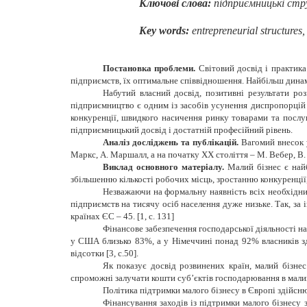
Ключові слова:
підприємницькі стру
Key words:
entrepreneurial structures,
Постановка проблеми.
Світовий досвід і практика
підприємств, їх оптимальне співвідношення. Найбільш динам
Набутий власний досвід, позитивні результати ро
підприємництво є одним із засобів усунення диспропорцій 
конкуренції, швидкого насичення ринку товарами та послуг
підприємницький досвід і достатній професійний рівень.
Аналіз досліджень та публікацій.
Вагомий внесок 
Маркс, А. Маршалл, а на початку ХХ століття – М. Вебер, В.
Виклад основного матеріалу.
Малий бізнес є найб
збільшенню кількості робочих місць, зростанню конкуренції,
Незважаючи на формальну наявність всіх необхідних
підприємств на тисячу осіб населення дуже низьке. Так, за 
країнах ЄС – 45. [1, c. 131]
Фінансове забезпечення господарської діяльності 
у США близько 83%, а у Німеччині понад 92% власників зд
відсотки [
3,
c
.50
]
.
Як показує досвід розвинених країн, малий бізне
спроможні залучати кошти суб’єктів господарювання в малий
Політика підтримки малого бізнесу в Європі здійснює
Фінансування заходів із підтримки малого бізнесу