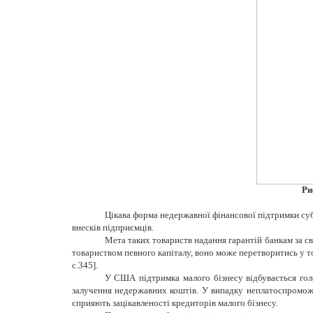
Рис
Цікава форма недержавної фінансової підтримки суб
внесків підприємців.
Мета таких товариств надання гарантій банкам за св
товариством певного капіталу, воно може перетворитись у т
c
.345].
У США підтримка малого бізнесу відбувається голо
залучення недержавних
коштів. У випадку неплатоспроможн
сприяють зацікавленості кредиторів малого бізнесу.