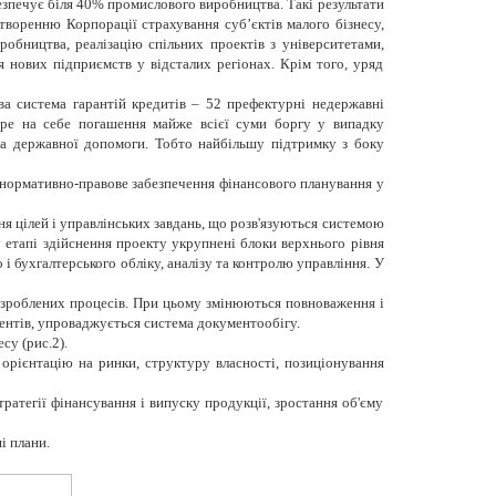
безпечує біля 40% промислового виробництва. Такі результати
творенню Корпорації страхування суб’єктів малого бізнесу,
робництва, реалізацію спільних проектів з університетами,
я нових підприємств у відсталих регіонах. Крім того, уряд
ва система гарантій кредитів – 52 префектурні недержавні
ре на себе погашення майже всієї суми боргу у випадку
а державної допомоги. Тобто найбільшу підтримку з боку
 нормативно-правове забезпечення фінансового планування у
я цілей і управлінських завдань, що розв'язуються системою
у етапі здійснення проекту укрупнені блоки верхнього рівня
і бухгалтерського обліку, аналізу та контролю управління. У
зроблених процесів. При цьому змінюються повноваження і
ментів, упроваджується система документообігу.
су (рис.2).
, орієнтацію на ринки, структуру власності, позиціонування
стратегії фінансування і випуску продукції, зростання об'єму
і плани.