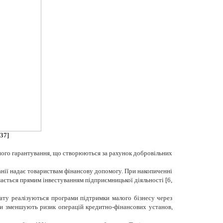
237]
много гарантування, що створюються за рахунок добровільних
панії надає товариствам фінансову допомогу. При накопиченні
мається прямим інвестуванням підприємницької діяльності [6,
тату реалізуються програми підтримки малого бізнесу через
ви зменшують ризик операцій кредитно-фінансових установ,