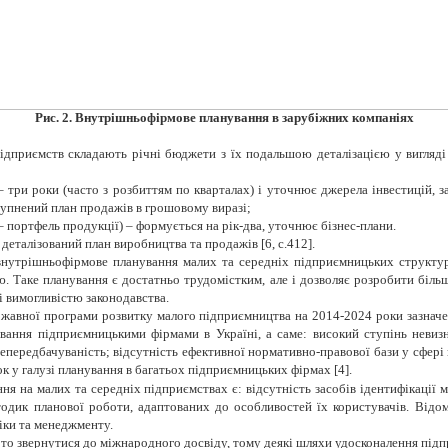
Рис. 2. Внутрішньофірмове планування в зарубіжних компаніях
ідприємств складають річні бюджети з їх подальшою деталізацією у вигляді
н – три роки (часто з розбиттям по кварталах) і уточнює джерела інвестицій
рупнений план продажів в грошовому виразі;
а – портфель продукції) – формується на рік-два, уточнює бізнес-плани.
є деталізований план виробництва та продажів
[6,
c
.412]
.
нутрішньофірмове планування малих та середніх підприємницьких структур 
ю. Таке планування є достатньо трудомістким, але і дозволяє розробити більш
і вимогливістю законодавства.
ржавної програми розвитку малого підприємництва на 2014-2024 роки зазначен
ання підприємницькими фірмами в Україні, а саме: високий ступінь невизн
 непередбачуваність; відсутність ефективної нормативно-правової бази у сфе
 у галузі планування в багатьох підприємницьких фірмах [4].
я на малих та середніх підприємствах є: відсутність засобів ідентифікації 
одик планової роботи, адаптованих до особливостей їх користувачів. Відо
міки та менеджменту.
рто звернутися до міжнародного досвіду, тому деякі шляхи удосконалення підпр