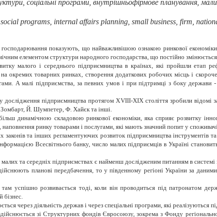
ктури, соціальні програми, внутрішньофірмове планування, малий 
 social programs, internal affairs planning, small business, firm, natio
 господарювання показують, що найважливішою ознакою ринкової економіки є
ічним елементом структури народного господарства, що постійно змінюється, 
звитку малого і середнього підприємництва в країнах, які пройшли етап р
на окремих товарних ринках, створення додаткових робочих місць і скороченн
ами. А малі підприємства, за певних умов і при підтримці з боку держави - 
у дослідження підприємництва протягом Х
VII
І-ХІХ століття зробили відомі за
 Зомбарт, Й. Шумпетер, Ф. Хайєк та інші.
ільш динамічною складовою ринкової економіки, яка сприяє розвитку іннов
 наповнення ринку товарами і послугами, які мають значний попит у споживачі
 законів та інших регламентуючих розвиток підприємництва інструментів та ін
інформацією Всесвітнього банку, число малих підприємців в Україні становить 
на малих та середніх підприємствах є найменш дослідженим питанням в систе
ійснюють планові передбачення, то у південному регіоні України за даними 
с там успішно розвивається тоді, коли він проводиться під патронатом дер
 бізнес.
ться через діяльність держав і через спеціальні програми, які реалізуються п
 здійснюється зі Структурних фондів Євросоюзу, зокрема з Фонду регіонально