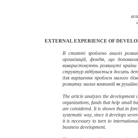
aca
EXTERNAL EXPERIENCE OF DEVELOPM
В статті зроблено аналіз розви
організацій, фондів, що допома
використовують розвинуті країни 
структур відбувається досить дета
для вирішення проблем малого біз
розвитку малих компаній як рушійн
The article analyzes the development of
organizations, funds that help small b
are considered. It is shown that in fo
systematic way, since it develops sever
it is necessary to turn to internation
business development.