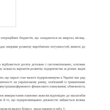
 операційних бюджетів, що складаються на квартал, місяць,
, задає напрями розвитку виробничих потужностей, вимоги до
відбувається досить детально і систематизовано, оскільки
у кількість варіантів розвитку підприємства за різних видів
о, що наразі стан малого підприємництва в Україні має ряд
аченості на українському ринку, пов'язаний із триваючими
рі внутрішньофірмового фінансового планування; обмеженість
меж використання планових важелів відповідно до масштабів
мо й те, що підприємницькою діяльністю займається велика
иємств малого бізнесу представлено в табл. 1.