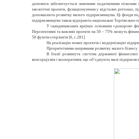
допомога забезпечується значними податковими пільгами в
екологічні проекти, функціонуючим у відсталих регіонах, п
допомагають розвитку малого підприємництва. Ці фонди под
підприємництва також відіграють національні Торгівельно-пр
У скандинавських країнах основним «донором» фі
Перспективні та важливі проекти на 50 – 75% можуть фінанс
50 фунтів-стерлінгів [6,
c
.281].
На реалізацію нових проектів і модернізацію підпри
Пріоритетними напрямами розвитку малого бізнесу у
В Італії розвинута система державної фінансової
консорціумів і кооперативів, що об’єднують малі підприємс