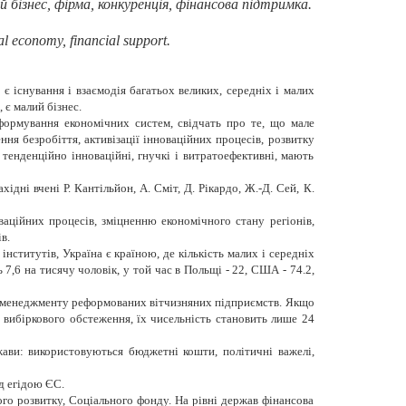
бізнес, фірма, конкуренція, фінансова підтримка.
nal economy, financial support.
 існування і взаємодія багатьох великих, середніх і малих
є малий бізнес.
еформування економічних систем, свідчать про те, що мале
я безробіття, активізації інноваційних процесів, розвитку
тенденційно інноваційні, гнучкі і витратоефективні, мають
хідні вчені Р. Кантільйон, А. Сміт, Д. Рікардо, Ж.-Д. Сей, К.
аційних процесів, зміцненню економічного стану регіонів,
в.
ститутів, Україна є країною, де кількість малих і середніх
7,6 на тисячу чоловік, у той час в Польщі - 22, США - 74.2,
мі менеджменту реформованих вітчизняних підприємств. Якщо
вибіркового обстеження, їх чисельність становить лише 24
жави: використовуються бюджетні кошти, політичні важелі,
ід егідою ЄС.
го розвитку, Соціального фонду. На рівні держав фінансова