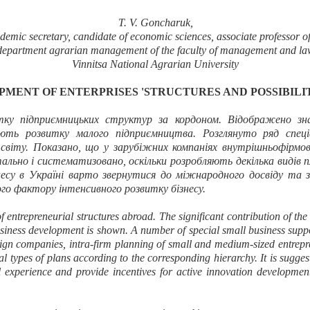
T. V. Goncharuk,
demic secretary, candidate of economic
sciences, associate professor of
department
agrarian management of the faculty of management and la
Vinnitsa National Agrarian University
ENT OF ENTERPRISES 'STRUCTURES AND POSSIBILITI
тку підприємницьких структур за кордоном. Відображено зна
гають розвитку малого підприємництва. Розглянуто ряд с
пец
світу. Показано, що у зарубіжних компаніях внутрішньофірмов
льно і систематизовано, оскільки розробляють декілька видів пл
несу в Україні варто звернутися до міжнародного досвіду та 
ого фактору інтенсивного розвитку бізнесу.
 entrepreneurial structures abroad. The significant contribution of the
usiness development is shown. A number of special small business supp
reign companies, intra-firm planning of small and medium-sized entrepre
al types of plans according to the corresponding hierarchy. It is sugge
al experience and provide incentives for active innovation developmen