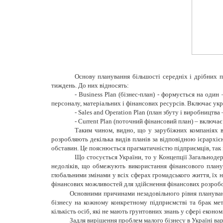
Основу планування більшості середніх і дрібних п
тиждень. До них відносять:
- Business Plan (бізнес-план) - формується на оди
персоналу, матеріальних і фінансових ресурсів. Включає ук
- Sales and Operation Plan (план збуту і виробництв
- Сurrent Plan (поточний фінансовий план) – включа
Таким чином, видно, що у зарубіжних компаніях в
розробляють декілька видів планів за відповідною ієрархіє
обставин. Це пояснюється прагматичністю підприємців, так 
Що стосується України, то у Концепції Загальноде
недоліків, що обмежують використання фінансового планув
глобальними змінами у всіх сферах громадського життя, їх
фінансових можливостей для здійснення фінансових розробок
Основними причинами незадовільного рівня плануванн
бізнесу на кожному конкретному підприємстві та брак мет
кількість осіб, які не мають грунтовних знань у сфері еконо
Задля вирішення проблем малого бізнесу в Україні ва