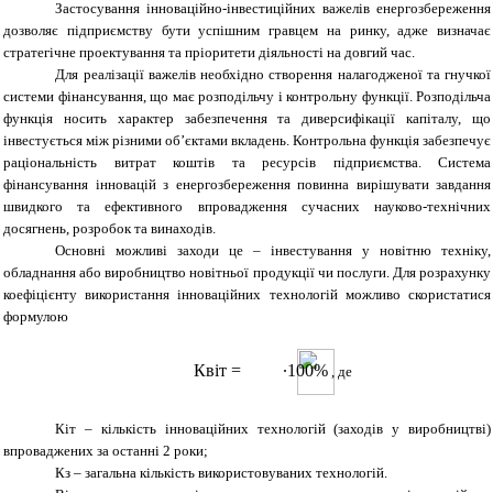
Застосування інноваційно-інвестиційних важелів енергозбереження
дозволяє підприємству бути успішним гравцем на ринку, адже визначає
стратегічне проектування та пріоритети діяльності на довгий час.
Для реалізації важелів необхідно створення налагодженої та гнучкої
системи фінансування, що має розподільчу і контрольну функції. Розподільча
функція носить характер забезпечення та диверсифікації капіталу, що
інвестується між різними об’єктами вкладень. Контрольна функція забезпечує
раціональність витрат коштів та ресурсів підприємства. Система
фінансування інновацій з енергозбереження повинна вирішувати завдання
швидкого та ефективного впровадження сучасних науково-технічних
досягнень, розробок та винаходів.
Основні можливі заходи це – інвестування у новітню техніку,
обладнання або виробництво новітньої продукції чи послуги. Для розрахунку
коефіцієнту використання інноваційних технологій можливо скористатися
формулою
Квіт
=
∙100%
, де
Кіт – кількість інноваційних технологій (заходів у виробництві)
впроваджених за останні 2 роки;
Кз – загальна кількість використовуваних технологій.