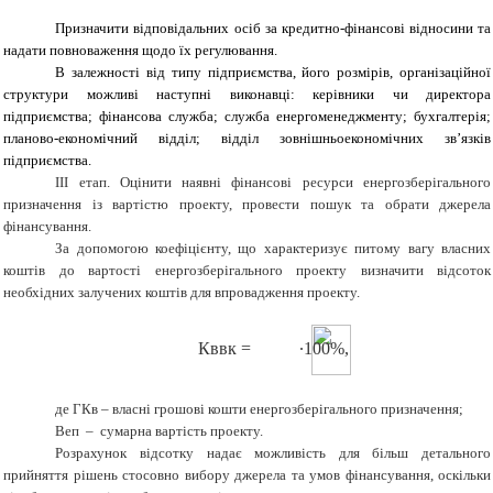
Призначити відповідальних осіб за кредитно-фінансові відносини та
надати повноваження щодо їх регулювання.
В залежності від типу підприємства, його розмірів, організаційної
структури можливі наступні виконавці: керівники чи директора
підприємства; фінансова служба; служба енергоменеджменту; бухгалтерія;
планово-економічний відділ; відділ зовнішньоекономічних зв’язків
підприємства.
ІІІ етап. Оцінити наявні фінансові ресурси енергозберігального
призначення із вартістю проекту, провести пошук та обрати джерела
фінансування.
За допомогою коефіцієнту, що
характеризує питому вагу
власних
коштів до вартості енергозберігального проекту
визначити відсоток
необхідних залучених коштів для впровадження проекту.
Кввк =
∙100%,
де ГКв – власні грошові кошти енергозберігального призначення;
Веп – сумарна вартість проекту.
Розрахунок відсотку надає можливість для більш детального
прийняття рішень стосовно вибору джерела та умов фінансування, оскільки