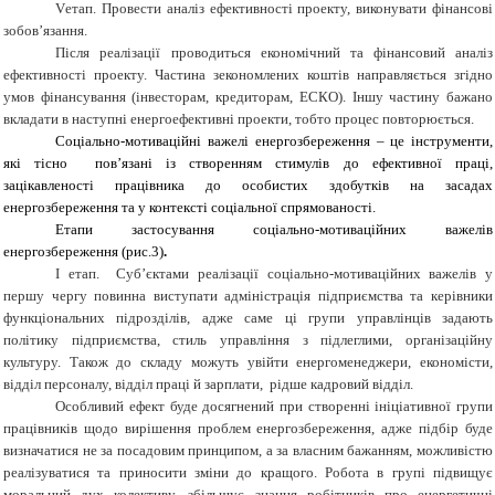
Vетап.
Провести аналіз ефективності проекту, виконувати фінансові
зобов’язання.
Після реалізації проводиться економічний та фінансовий аналіз
ефективності проекту. Частина зекономлених коштів направляється згідно
умов фінансування (інвесторам, кредиторам, ЕСКО). Іншу частину бажано
вкладати в наступні енергоефективні проекти, тобто процес повторюється.
Соціально-мотиваційні важелі енергозбереження – це інструменти,
які тісно пов’язані із створенням стимулів до ефективної праці,
зацікавленості працівника до особистих здобутків на засадах
енергозбереження та у контексті соціальної спрямованості.
Етапи застосування соціально-мотиваційних важелів
енергозбереження (рис.3)
.
І етап. Суб’єктами реалізації соціально-мотиваційних важелів у
першу чергу повинна виступати адміністрація підприємства та керівники
функціональних підрозділів, адже саме ці групи управлінців задають
політику підприємства, стиль управління з підлеглими, організаційну
культуру. Також до складу можуть увійти енергоменеджери, економісти,
відділ персоналу, відділ праці й зарплати, рідше кадровий відділ.
Особливий ефект буде досягнений при створенні ініціативної групи
працівників щодо вирішення проблем енергозбереження, адже підбір буде
визначатися не за посадовим принципом, а за власним бажанням, можливістю
реалізуватися та приносити зміни до кращого.
Робота в групі підвищує
моральний дух колективу, збільшує знання робітників про енергетичні