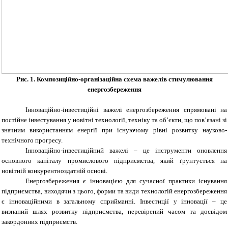
Рис. 1. Композиційно-організаційна схема важелів стимулювання
енергозбереження
Інноваційно-інвестиційні важелі енергозбереження спрямовані на
постійне інвестування у новітні технології, техніку та об’єкти, що пов’язані зі
значним використанням енергії при існуючому рівні розвитку науково-
технічного прогресу.
Інноваційно-інвестиційний важелі – це інструменти оновлення
основного капіталу промислового підприємства, який ґрунтується на
новітній конкурентноздатній основі.
Енергозбереження є інновацією для сучасної практики існування
підприємства, виходячи з цього, форми та види технологій енергозбереження
є інноваційними в загальному сприйманні. Інвестиції у інновації – це
визнаний шлях розвитку підприємства, перевірений часом та досвідом
закордонних підприємств.