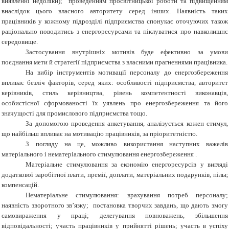
виявленні недоліки); проведенням просвітницької роботи та підвищенням
внаслідок цього власного авторитету серед інших. Наявність таких
працівників у кожному підрозділі підприємства спонукає оточуючих також
раціонально поводитись з енергоресурсами та піклуватися про навколишнє
середовище.
Застосування внутрішніх мотивів буде ефективно за умови
поєднання мети й стратегії підприємства з власними прагненнями працівника.
На вибір інструментів мотивації персоналу до енергозбереження
впливає безліч факторів, серед яких: особливості підприємства, авторитет
керівників, стиль керівництва, рівень компетентності виконавців,
особистісної сформованості їх уявлень про енергозбереження та його
значущості для промислового підприємства тощо.
За допомогою проведення анкетування, аналізується кожен стимул,
що найбільш впливає на мотивацію працівників, за пріоритетністю.
З погляду на це, можливо використання наступних важелів
матеріального і нематеріального стимулювання енергозбереження .
Матеріальне стимулювання за економію енергоресурсів у вигляді
додаткової заробітної плати, премії, доплати, матеріальних подарунків, пільг,
компенсацій.
Нематеріальне стимулювання: врахування потреб персоналу;
наявність зворотного зв’язку; постановка творчих завдань, що дають змогу
самовираження у праці; делегування повноважень, збільшення
відповідальності; участь працівників у прийнятті рішень; участь в успіху