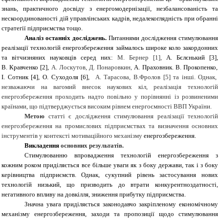
знань, практичного досвіду з енергомодернізації, незбалансованість та
нескоординованості дій управлінських кадрів, недалекоглядність при обранні
стратегії підприємства тощо.
Аналіз останніх досліджень.
Питаннями дослідження стимулювання
реалізації технологій енергозбереження займалось широке коло закордонних
та вітчизняних науковців серед них:
М.
Бернер [1],
А
.
Бєлєньк
ий
[3],
В. Кравченко
[2]
,
А.
Лоскутов, Д.
Понаровкин,
А.
Праховник.
В.
Прокопенко,
І.
Сотник
[4]
, О. Суходоля
[6]
,
А.
Тарасова
, В.Фролов
[5]
та інші. Однак,
незважаючи на вагомий внесок наукових кіл, реалізація технологій
енергозбереження проходить надто повільно у порівнянні із розвиненими
країнами, що підтверджується високим рівнем енергоємності ВВП України.
Метою
статті є дослідження стимулювання реалізації технологій
енергозбереження на промислових підприємствах та визначення основних
інструментів у контексті мотиваційного механізму
енергозбереження.
Викладення
основних результатів.
Стимулюванню впровадження технологій енергозбереження з
кожним роком приділяється все більше уваги як з боку держави, так і з боку
керівництва підприємств. Однак, сукупний рівень застосування нових
технологій низький, що призводить до втрати конкурентноздатності,
негативного впливу на довкілля, зниження прибутку підприємства.
Значна увага приділяється законодавчо закріпленому економічному
механізму енергозбереження, заходи та пропозиції щодо стимулювання