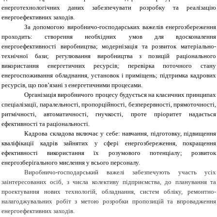
енерготехнологічних даних забезпечувати розробку та реалізацію
енергоефективних заходів.
За допомогою виробничо-господарських важелів енергозбереження
проходить: створення необхідних умов для вдосконалення
енергоефективності виробництва; модернізація та розвиток матеріально-
технічної бази; регулювання виробництва з позицій раціонального
використання енергетичних ресурсів; перевірка поточного стану
енергоспоживання обладнання, установок і приміщень; підтримка кадрових
ресурсів, що пов’язані з енергетичними процесами.
Організація виробничого процесу будується на класичних принципах
спеціалізації, паралельності, пропорційності, безперервності, прямоточності,
ритмічності, автоматичності, гнучкості, проте пріоритет надається
ефективності та раціональності.
Кадрова складова включає у себе: навчання, підготовку, підвищення
кваліфікації кадрів зайнятих у сфері енергозбереження, покращення
ефективності використання їх розумового потенціалу; розвиток
енергозберігального мислення у всього персоналу.
Виробничо-господарський важелі забезпечують участь усіх
заінтересованих осіб, з числа колективу підприємства, до планування та
проектування нових технологій, обладнання, систем обліку, ремонтно-
налагоджувальних робіт з метою розробки пропозицій та впровадження
енергоефективних заходів.