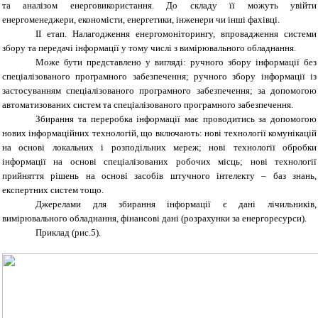
та аналізом енерговикористання. До складу її можуть увійти
енергоменеджери, економісти, енергетики, інженери чи інші фахівці.
ІІ етап.
Налагодження енергомоніторингу, впровадження системи
збору та передачі інформації у тому числі з вимірювального обладнання.
Може бути представлено у вигляді: ручного збору інформації без
спеціалізованого програмного забезпечення; ручного збору інформації із
застосуванням спеціалізованого програмного забезпечення; за допомогою
автоматизованих систем та спеціалізованого програмного забезпечення.
Збирання та переробка інформації має проводитись за допомогою
нових інформаційних технологій, що включають: нові технології комунікацій
на основі локальних і розподільних мереж; нові технології обробки
інформації на основі спеціалізованих робочих місць; нові технології
прийняття рішень на основі засобів штучного інтелекту – баз знань,
експертних систем тощо.
Джерелами для збирання інформації є дані лічильників,
вимірювального обладнання, фінансові дані (розрахунки за енергоресурси).
Приклад (рис.5).