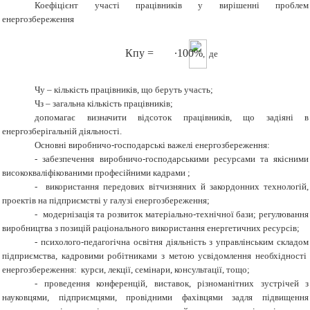
Коефіцієнт участі працівників у вирішенні проблем
енергозбереження
Кпу
=
∙100%
,
де
Чу – кількість працівників, що беруть участь;
Чз – загальна кількість працівників;
допомагає визначити відсоток працівників, що задіяні в
енергозберігальній діяльності.
Основні виробничо-господарські важелі енергозбереження:
- забезпечення виробничо-господарськими ресурсами та якісними
висококваліфікованими професійними кадрами ;
- використання передових вітчизняних й закордонних технологій,
проектів на підприємстві у галузі енергозбереження;
- модернізація та розвиток матеріально-технічної бази; регулювання
виробництва з позицій раціонального використання енергетичних ресурсів;
- психолого-педагогічна освітня діяльність з управлінським складом
підприємства, кадровими робітниками з метою усвідомлення необхідності
енергозбереження: курси, лекції, семінари, консультації, тощо;
- проведення конференцій, виставок, різноманітних зустрічей з
науковцями, підприємцями, провідними фахівцями задля підвищення