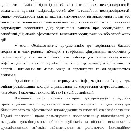
здійснити:
аналіз невідповідностей або потенційних невідповідностей;
визначення причин невідповідностей або потенційних невідповідностей;
оцінку необхідності вжиття заходів, спрямованих на виключення появи або
повторного виникнення невідповідностей; визначення та впровадження
відповідних необхідних дій; здійснення записів про коригувальні та
запобіжні дії; аналіз ефективності виконаних коригувальних або запобіжних
дій.
V етап. Обліково-звітну документацію для керівництва бажано
подавати в електронних таблицях з графіками, діаграмами, малюнками у
формі періодичних звітів. Електронна таблиця дає змогу акумулювати
інформацію на протязі року або іншого періоду, аналізувати споживання
енергії і визначати чи мають місце її перевитрати та чи здійснюється
економія.
Адміністрація повинна отримувати інформацію, необхідну для
оцінки реалізованих заходів, спрямованих на скорочення енергоспоживання
як в області окремих технологій, так і в усій організації.
Висновки:
запропонована автором диференціація складових
організаційного механізму стимулювання енергозбереження надає змогу для
більш сталого та ефективного впровадження технологій енергозбереження.
Надані пропозиції щодо розмежування повноважень у відповідності до
напрямів функціонування, обрання суб’єктів та об’єктів, встановлення
функціональних зв’язків, забезпечують за допомогою інноваційно-