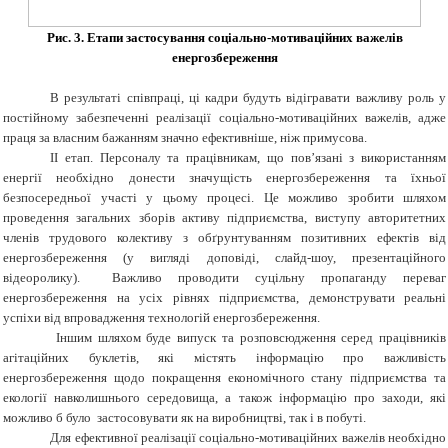
Рис. 3. Етапи застосування соціально-мотиваційних важелів
енергозбереження
В результаті співпраці, ці кадри будуть відігравати важливу роль у
постійному забезпеченні реалізації соціально-мотиваційних важелів, адже
праця за власним бажанням значно ефективніше, ніж примусова.
ІІ етап. Персоналу та працівникам, що пов’язані з використанням
енергії необхідно донести значущість енергозбереження та їхньої
безпосередньої участі у цьому процесі. Це можливо зробити шляхом
проведення загальних зборів активу підприємства, виступу авторитетних
членів трудового колективу з обґрунтуванням позитивних ефектів від
енергозбереження (у вигляді доповіді, слайд-шоу, презентаційного
відеоролику). Важливо проводити
суцільну пропаганду переваг
енергозбереження на усіх рівнях підприємства, демонструвати реальні
успіхи від впровадження технологій енергозбереження.
Іншим шляхом буде випуск та розповсюдження серед працівників
агітаційних буклетів, які містять інформацію про важливість
енергозбереження щодо покращення економічного стану підприємства та
екології навколишнього середовища, а також інформацію про заходи, які
можливо б було застосовувати як на виробництві, так і в побуті.
Для ефективної реалізації соціально-мотиваційних важелів необхідно