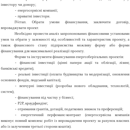
інвестору чи донору;
енергосервісні компанії;
-
приватні інвестори.
-
IVетап. Обрати умови фінансування, заключити договір,
впроваджувати проект.
Необхідно провести аналіз запропонованих фінансовими установами
умов та обрати у залежності від особливостей та характеристик проекту, а
також фінансового стану підприємства можливу форму або форми
фінансування для максимальної реалізації проекту.
Форми та інструменти фінансування енергозберігальних проектів:
фінансові інвестиції (цінні папери акції та облігації, лізинг,
-
банківські кредити)
;
реальні інвестиції (оплата будівництва та модернізації, оновлення
-
основних фондів, людський капітал);
венчурні інвестиції (розробка нового обладнання, технологій,
-
систем);
фінансування під частку у бізнесі;
-
P2P, краудфандінг;
-
отримання грантів, дотацій, податкових знижок та преференцій;
-
енергетичний перфоманс-контракт (енергосервісна компанія
-
виконує повний комплекс робіт із впровадження проекту за рахунок власних
або із залученням третьої сторони коштів).