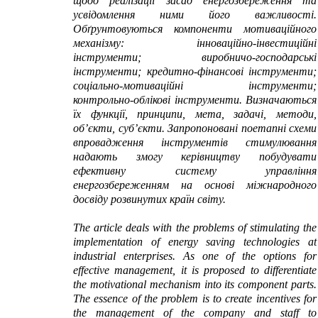
щодо реалізації засад енергозбереження та
усвідомлення ними його важливості.
Обґрунтовуються компоненти мотиваційного
механізму: інноваційно-інвестиційні
інструменти; виробничо-господарські
інструменти; кредитно-фінансові інструменти;
соціально-мотиваційні інструменти;
контрольно-облікові інструменти. Визначаються
їх функції, принципи, мета, задачі, методи,
об’єкти, суб’єкти. Запропоновані поетапні схеми
впровадження інструментів стимулювання
надають змогу керівництву побудувати
ефективну систему управління
енергозбереженням на основі міжнародного
досвіду розвинутих країн світу.
The article deals with the problems of stimulating the
implementation of energy saving technologies at
industrial enterprises. As one of the options for
effective management, it is proposed to differentiate
the motivational mechanism into its component parts.
The essence of the problem is to create incentives for
the management of the company and staff to