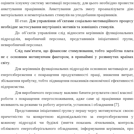
оцінити існуючу систему мотивації персоналу, для цього необхідно провести
анкетування працівників. Анкетування дасть змогу проаналізувати дію
матеріальних и нематеріальних стимулів на уподобання працівників.
ІІІ етап.
Для управління об’єктами соціально-мотиваційного процесу
необхідне застосування внутрішніх мотивів та зовнішніх стимулів.
До об’єктів управління слід відносити керівників функціональних
підрозділів, виробничий персонал, представників ініціативної групи,
невиробничий персонал.
Слід пам’ятати, що фінансове стимулювання, тобто заробітна плата
не є основним мотивуючим фактором, в принаймні у розвинутих країнах
світу.
Для керівників функціональних підрозділів основною мотивацією до
енергозбереження є покращення продуктивності праці, зниження витрат,
збільшення прибутку, тобто підвищення показників економічної ефективності
підприємства.
Для виробничого персоналу важливо бачити результати своєї власної
роботи з покращення енергоспоживання, адже саме ці працівники прямо
впливають на режими та роботу агрегатів, установок і обладнання [7]
.
Представники ініціативної групи у першу чергу мотивуються: своєю
причетністю та конкретною відповідальністю за енергозбереження у
кожному підрозділі чи будівлі (зняття показань лічильників, контроль
облікового енергозберігального обладнання; інформування керівників, про