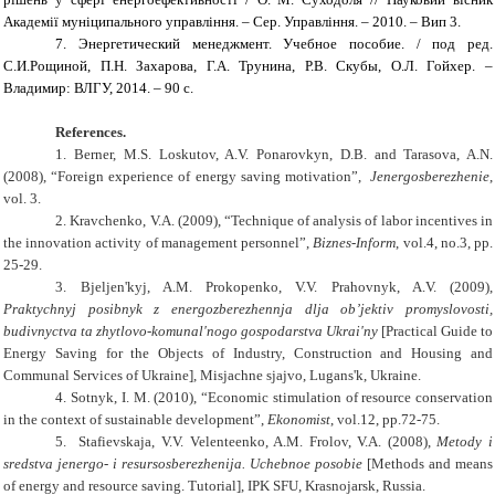
Академії муніципального управління. – Сер. Управління. – 2010. – Вип 3.
7.
Энергетический менеджмент. Учебное
пособие
. /
под
ред
.
С.И.Рощиной, П.Н. Захарова, Г.А. Трунина, Р.В. Скубы, О.Л. Гойхер. –
Владимир: ВЛГУ, 2014. – 90 с.
References.
1.
Berner, M.S. Loskutov, A.V. Ponarovkyn, D.B. and Tarasova, A.N.
(2008), “Foreign experience of energy saving motivation”,
Jenergosberezhenie
,
vol. 3.
2.
Kravchenko, V.A. (2009), “Technique of analysis of labor incentives in
the innovation activity of management personnel”,
Biznes-Inform
, vol.4, no.3, pp.
25-29.
3.
Bjeljen'kyj, A.M. Prokopenko, V.V. Prahovnyk, A.V. (2009),
Praktychnyj posibnyk z energozberezhennja dlja ob’jektiv promyslovosti,
budivnyctva ta zhytlovo-komunal'nogo gospodarstva Ukrai'ny
[Practical Guide to
Energy Saving for the Objects of Industry, Construction and Housing and
Communal Services of Ukraine], Misjachne sjajvo, Lugans'k, Ukraine.
4.
Sotnyk, I. M. (2010), “Economic stimulation of resource conservation
in the context of sustainable development”,
Ekonomist
, vol.12, pp.72-75.
5.
Stafievskaja, V.V. Velenteenko, A.M. Frolov, V.A. (2008),
Metody i
sredstva jenergo- i resursosberezhenija. Uchebnoe posobie
[Methods and means
of energy and resource saving. Tutorial], IPK SFU, Krasnojarsk, Russia.