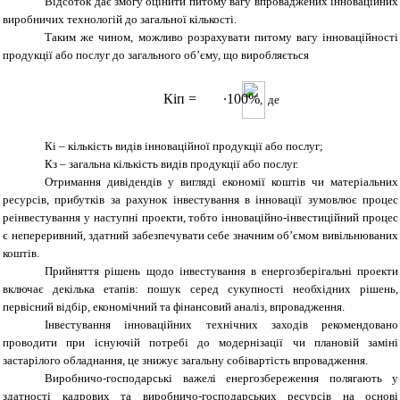
Відсоток дає змогу оцінити питому вагу впроваджених інноваційних
виробничих технологій до загальної кількості.
Таким же чином, можливо розрахувати питому вагу інноваційності
продукції або послуг до загального об’єму, що виробляється
Кіп
=
∙100%
,
де
Кі – кількість видів інноваційної продукції або послуг;
Кз – загальна кількість видів продукції або послуг.
Отримання дивідендів у вигляді економії коштів чи матеріальних
ресурсів, прибутків за рахунок інвестування в інновації зумовлює процес
реінвестування у наступні проекти, тобто інноваційно-інвестиційний процес
є непереривний, здатний забезпечувати себе значним об’ємом вивільнюваних
коштів.
Прийняття рішень щодо інвестування в енергозберігальні проекти
включає декілька етапів: пошук серед сукупності необхідних рішень,
первісний відбір, економічний та фінансовий аналіз, впровадження.
Інвестування інноваційних технічних заходів рекомендовано
проводити при існуючій потребі до модернізації чи плановій заміні
застарілого обладнання, це знижує загальну собівартість впровадження.
Виробничо-господарські важелі енергозбереження полягають у
здатності кадрових та виробничо-господарських ресурсів на основі