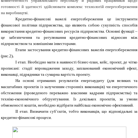
компетентності управлінського персоналу й рядових працівників щодо
готовності й здатності здійснювати комплекс технологій енергозбереження
на виробництві.
Кредитно-фінансові важелі енергозбереження
це
інструменти
фінансової політики підприємства, що являють собою сукупність способів
використання кредитно-фінансових ресурсів підприємства. Основні функції –
це забезпечення та регулювання кредитно-фінансових відносин між
підприємством та зовнішніми інвесторами.
Етапи застосування кредитно-фінансових важелів енергозбереження
(рис.2)
.
I етап. Необхідно мати в наявності бізнес-план, кейс, проект, де чітко
прописані: стадії впровадження заходу, запланований економічний ефект,
виконавці, підрядники та сумарна вартість проекту.
На основі отриманих результатів енергоаудиту (для великих та
масштабних проектів із залученням сторонніх виконавців) чи енергетичного
обстеження (проведеного переважно власними кадрами підприємства) та
техніко-економічного обґрунтування. Із декількох проектів, за умови
обмеженості коштів, необхідно відібрати найбільш економічно ефективний.
ІІ етап.
Визначити суб’єктів, тобто виконавців, що відповідальні за
кредитно-фінансові процеси.