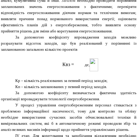
аналіз, кумулятивна сума й інші.
Загалом
необхідно проводити порівняння
запланованих значень енергоспоживання з фактичними; перевіряти
відповідність енергоспоживання діючим нормам та технічним вимогам;
виявляти причини понад нормованого використання енергії; оцінювати
ефективність планів дій з енергозбереження, тобто виявляти основу
прийняття рішень для зміни або корегування енергоспоживання.
За допомогою коефіцієнту впровадження заходів можливо
розрахувати відсоток заходів, що був реалізований у порівнянні із
запланованою загальною кількістю проектів
Квз
=
де,
Кр – кількість реалізованих за певний період заходів;
Кп – кількість запланованих у певний період заходів.
За допомогою коефіцієнту визначається фактична здатність
організації впроваджувати технології енергозбереження.
У процесі управління енергозбереженням персонал стикається з
проблемою інформаційної насиченості, тому для контролю та обліку
необхідне використання сучасних засобів обчислювальної техніки й
вимірювальних систем, які б в автоматичному режимі проводили збір та
аналіз великих масивів інформації щодо прийняття управлінських рішень.
ІV етап. Для корегування та запобігання відхиленням необхідно