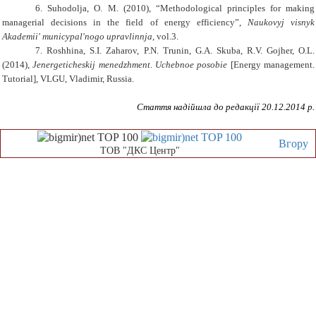
6.
Suhodolja, O. M. (2010), “Methodological principles for making
managerial decisions in the field of energy efficiency”,
Naukovyj visnyk
Akademii' municypal'nogo upravlinnja,
vol.3.
7.
Roshhina, S.I. Zaharov, P.N. Trunin, G.A. Skuba, R.V. Gojher, O.L.
(2014),
Jenergeticheskij menedzhment. Uchebnoe posobie
[Energy management.
Tutorial], VLGU, Vladimir, Russia.
Стаття надійшла до редакції
20
.
12
.201
4
р.
Вгору
ТОВ "ДКС Центр"