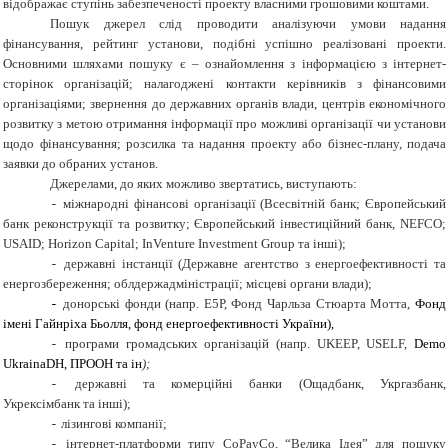
відображає ступінь забезпеченості проекту власними грошовими коштами.
Пошук джерел слід проводити аналізуючи умови надання
фінансування, рейтинг установи, подібні успішно реалізовані проекти.
Основними шляхами пошуку є – ознайомлення з інформацією з інтернет-
сторінок організацій; налагоджені контакти керівників з фінансовими
організаціями; звернення до державних органів влади, центрів економічного
розвитку з метою отримання інформації про можливі організації чи установи
щодо фінансування; розсилка та надання проекту або бізнес-плану, подача
заявки до обраних установ.
Джерелами, до яких можливо звертатись, виступають:
міжнародні фінансові організації (Всесвітній банк;
Європейський
-
банк реконструкції та розвитку; Європейський інвестиційний банк, NEFCO;
USAID; Horizon Capital; InVenture Investment Group та інші);
державні інстанції (Державне агентство з енергоефективності та
-
енергозбереження; облдержадміністрації; місцеві органи влади);
донорські фонди (напр. Е5Р, Фонд Чарльза Стюарта Мотта,
Фонд
-
імені Гайнріха Бьолля, фонд енергоефективності України
),
програми громадських організацій (напр. UKEEP, USELF,
Demo
-
UkrainaDH, ПРООН та ін
);
державні та комерційні банки (Ощадбанк, Укргазбанк,
-
Укрексімбанк та інші);
лізингові компанії;
-
інтернет-платформи типу CoPayCo, “Велика Ідея” для пошуку
-