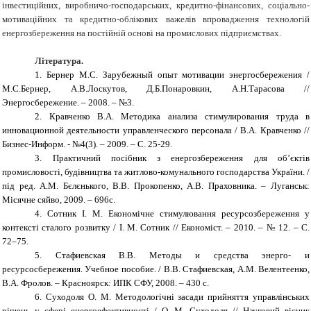
інвестиційних, виробничо-господарських, кредитно-фінансових, соціально-
мотиваційних та кредитно-облікових важелів впровадження технологій
енергозбереження на постійній основі на промислових підприємствах.
Література.
1.
Бернер М.С. Зарубежный опыт мотивации энергосбережения /
М.С.Бернер, А.В.Лоскутов, Д.Б.Понаровкин, А.Н.Тарасова //
Энергосбережение. – 2008. – №3.
2.
Кравченко В.А. Методика анализа стимулирования труда в
инновационной деятельности управленческого персонала / В.А. Кравченко //
Бизнес-Информ. - №4(3). – 2009. – С. 25-29.
3.
Практичний посібник з енергозбереження для об’єктів
промисловості, будівництва та житлово-комунального господарства України. /
під ред. А.М. Бєлєнького, В.В. Прокопенко, А.В. Праховника. – Луганськ:
Місячне сяйво, 2009. – 696c.
4.
Сотник І. М. Економічне стимулювання ресурсозбереження у
контексті сталого розвитку / І. М. Сотник // Економіст. – 2010. – № 12. – С.
72–75.
5.
Стафиевская В.В. Методы и средства энерго- и
ресурсосбережения. Учебное пособие. / В.В. Стафиевская, А.М. Велентеенко,
В.А. Фролов. – Красноярск: ИПК СФУ, 2008. – 430 с.
6.
Суходоля О. М. Методологічні засади прийняття управлінських
рішень у сфері енергоефективності / О. М. Суходоля // Науковий вісник