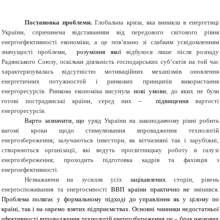
Постановка проблеми.
Глобальна криза, яка виникла в енергетиці
України, спричинена відставанням від передового світового рівня
енергоефективності економіки, а це пов’язано зі слабким усвідомленням
значущості проблеми
, розуміння якої
відбулося лише після розпаду
Радянського Союзу, оскільки діяльність господарських суб’єктів на той час
характеризувалась відсутністю мотиваційних механізмів оновлення
енергетичних потужностей і ринкових принципів використання
енергоресурсів. Ринкова економіка висунула
нові умови
, до яких не були
готові пострадянські країни, серед них
–
підвищення
вартості
енергоресурсів.
Варто зазначити, що
уряд України на законодавчому рівні робить
вагомі кроки щодо стимулювання впровадження технологій
енергозбереження
;
залучаються інвестори, як вітчизняні так і зарубіжні;
створюються організації, які ведуть просвітницьку роботу в галузі
енергозбереження; проходить підготовка кадрів та фахівців з
енергоефективності.
Незважаючи на зусилля усіх
зацікавлених
сторін, рівень
енергоспоживання та енергоємності
ВВП країни практично не
змінився.
Проблема полягає у формальному підході до управління як у цілому по
країні, так і на окремо взятих підприємствах. Основні чинники недостатньої
ефективності впровадження технологій енергозбереження це – брак наукових