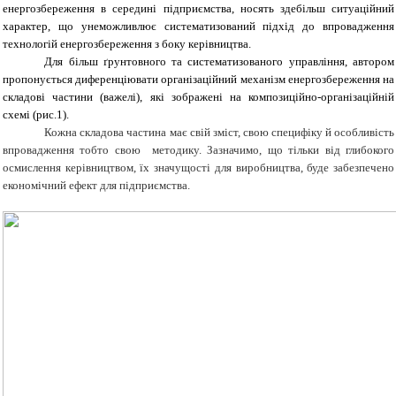
енергозбереження в середині підприємства, носять здебільш ситуаційний
характер, що унеможливлює систематизований підхід до впровадження
технологій енергозбереження з боку керівництва.
Для більш ґрунтовного та систематизованого управління, автором
пропонується диференціювати організаційний механізм енергозбереження на
складові частини (важелі), які зображені на композиційно-організаційній
схемі (рис.1).
Кожна складова частина має свій зміст, свою специфіку й особливість
впровадження тобто свою методику. Зазначимо, що тільки від глибокого
осмислення керівництвом, їх значущості для виробництва, буде забезпечено
економічний ефект для підприємства.