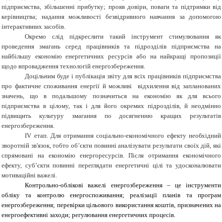
підприємства, збільшенні прибутку; прояв довіри, поваги та підтримки від
керівництва; надання можливості
безвідривного навчання за допомогою
інтерактивних засобів.
Окремо слід підкреслити такий інструмент стимулювання як
проведення змагань серед працівників та підрозділів підприємства на
найбільшу економію енергетичних ресурсів або на найкращі пропозиції
щодо впровадження технологій енергозбереження.
Доцільним буде і публікація звіту для всіх працівників підприємства
про фактичне споживання енергії й можливі відхилення від запланованих
значень, що в подальшому позначиться на економію як для всього
підприємства в цілому, так і для його окремих підрозділів, й неодмінно
підвищить культуру змагання по досягненню кращих результатів
енергозбереження.
ІV етап. Для
отримання соціально-економічного ефекту необхідний
зворотній зв'язок, тобто об’єкти повинні аналізувати результати своїх дій, які
спрямовані на економію енергоресурсів. Після отримання економічного
ефекту, суб’єкти повинні переглядати енергетичні цілі та удосконалювати
мотиваційні важелі.
Контрольно-облікові важелі енергозбереження – це інструменти
обліку та контролю енергоспоживання; реалізації планів та програм
енергозбереження; перевірки цільового використання коштів, призначених на
енергоефективні заходи; регулювання енергетичних процесів.